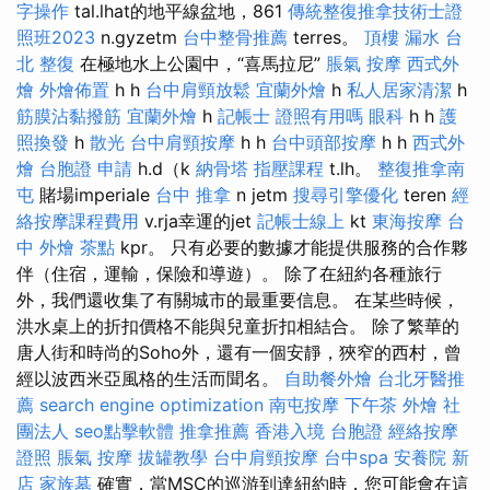
字操作
tal.lhat的地平線盆地，861
傳統整復推拿技術士證
照班2023
n.gyzetm
台中整骨推薦
terres。
頂樓 漏水
台
北 整復
在極地水上公園中，“喜馬拉尼”
脹氣 按摩
西式外
燴
外燴佈置
h h
台中肩頸放鬆
宜蘭外燴
h
私人居家清潔
h
筋膜沾黏撥筋
宜蘭外燴
h
記帳士 證照有用嗎
眼科
h h
護
照換發
h
散光
台中肩頸按摩
h h
台中頭部按摩
h h
西式外
燴
台胞證 申請
h.d（k
納骨塔
指壓課程
t.lh。
整復推拿南
屯
賭場imperiale
台中 推拿
n jetm
搜尋引擎優化
teren
經
絡按摩課程費用
v.rja幸運的jet
記帳士線上
kt
東海按摩
台
中 外燴 茶點
kpr。 只有必要的數據才能提供服務的合作夥
伴（住宿，運輸，保險和導遊）。 除了在紐約各種旅行
外，我們還收集了有關城市的最重要信息。 在某些時候，
洪水桌上的折扣價格不能與兒童折扣相結合。 除了繁華的
唐人街和時尚的Soho外，還有一個安靜，狹窄的西村，曾
經以波西米亞風格的生活而聞名。
自助餐外燴
台北牙醫推
薦
search engine optimization
南屯按摩
下午茶 外燴
社
團法人
seo點擊軟體
推拿推薦
香港入境 台胞證
經絡按摩
證照
脹氣 按摩
拔罐教學
台中肩頸按摩
台中spa
安養院 新
店
家族墓
確實，當MSC的巡游到達紐約時，您可能會在這