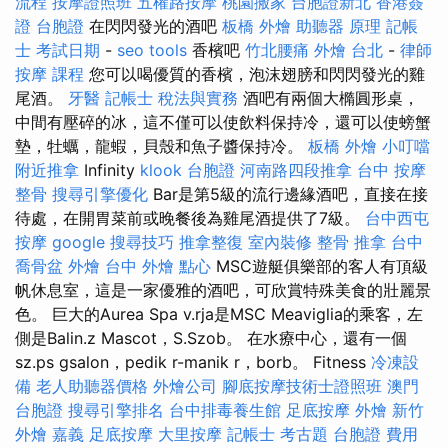
流程
按摩證照班
五權路按摩
桃園搬家
台胞證新北
香港簽
證 台胞證
在閃閃發光的酒吧
板橋 外燴
助聽器 原理
記帳
士 考試日期
-
seo tools
香檳吧
竹北腰痛
外燴 台北
-
律師
按摩 課程
您可以喝優質的香檳，泡沫翅膀和閃閃發光的雞
尾酒。
牙醫
記帳士 稅法與實務
酒吧有兩個大橢圓形桌，
中間有壓碎的冰，這不僅可以使飲料保持冷，還可以使螃蟹
墊，牡蠣，龍蝦，貝殼和魚子醬保持冷。
板橋 外燴
小叮噹
附近推拿
Infinity
klook 台胞證
河南路四段推拿
台中 按摩
整骨
搜尋引擎優化
Bar是第5級的流行邊緣酒吧，直接在接
待處，在開胃菜前或晚餐後為雞尾酒提供了7級。
台中西屯
按摩
google 搜尋技巧
推拿整復
室內裝修
整骨 推拿
台中
喬骨盆
外燴 台中
外燴 點心
MSC遊艇俱樂部的客人有頂級
帆休息室，這是一家優雅的酒吧，可欣賞特殊美食的壯麗景
色。 巨大的Aurea Spa v.rja是MSC Meaviglia的乘客，左
側是Balin.z Mascot，S.Szob。 在水療中心，還有一個
sz.ps gsalon，pedik r-manik r，borb。 Fitness
冷凍設
備
老人助聽器價格
外燴公司
腳底按摩技術士證照班
澳門
台胞證
搜尋引擎排名
台中排毒養生館
足底按摩
外燴 新竹
外燴 嘉義
足底按摩
大里按摩
記帳士 考古題
台胞證 費用