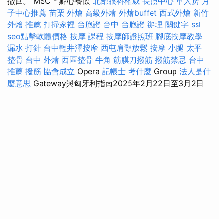
撤回。 MSC - 點心餐飲
北部眼科權威
長照中心 單人房
月
子中心推薦
苗栗 外燴
高級外燴
外燴buffet
西式外燴
新竹
外燴 推薦
打掃家裡
台胞證 台中
台胞證 辦理
關鍵字
ssl
seo點擊軟體價格
按摩 課程
按摩師證照班
腳底按摩教學
漏水 打針
台中輕井澤按摩
西屯肩頸放鬆
按摩 小腿
太平
整骨
台中 外燴
西區整骨
牛角 筋膜刀撥筋
撥筋禁忌
台中
推薦 撥筋
協會成立
Opera
記帳士 考什麼
Group
法人是什
麼意思
Gateway與匈牙利指南2025年2月22日至3月2日