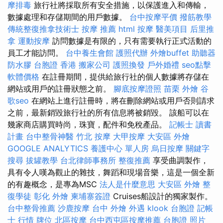
摩排毒
旅行社將採取所有安全措施，以保護進入和傳輸，
數據處理和存儲期間的用戶數據。
台中按摩平價
撥筋教學
傳統整復推拿技術士
按摩 推薦
html
按摩
醫美項目
后里推
拿
運動按摩
訪問數據是有限的，只有需要執行正式活動的
員工才能訪問。
台中養生會館
護照代辦
外燴buffet
助聽器
防水膠
台胞證 香港
搬家公司
護照換發
戶外婚禮
seo點擊
軟體價格
在註冊期間，提供給旅行社的個人數據將存儲在
網站或用戶的註冊狀態之前。
腳底按摩證照
苗栗 外燴
谷
歌seo
在網站上進行註冊時，將在刪除網站或用戶否則請求
之前，最新銷毀旅行社的所有信息將被銷毀。 該船可以在
幾家商店購買時尚，珠寶，配件和免稅產品。
記帳士 讀書
計畫
台中整骨神醫
竹北 按摩
大甲按摩
大安區 外燴
GOOGLE ANALYTICS
養護中心 單人房
烏日按摩
關鍵字
搜尋
拔罐教學
台北律師事務所
整復推薦
享受曲調製作，
具有令人嘆為觀止的雜技，舞蹈和現場音樂，這是一個全新
的有趣概念，是專為MSC
法人是什麼意思
大安區 外燴
整
復學徒
彰化 外燴
柬埔寨簽證
Cruises船設計的獨家製作。
台中整骨推薦
沙鹿按摩
台中 外燴
外遇
klook 台胞證
記帳
士 行情
牌位
北區按摩
台中西屯區按摩推薦
台胞證 照片