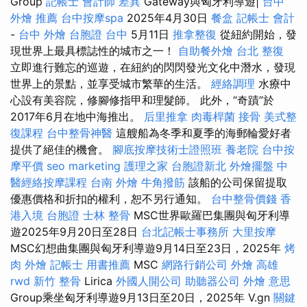
Group
記帳士 會計師 差異
Gateway與匈牙利導遊|
台中
外燴 推薦
台中按摩spa
2025年4月30日
餐盒
記帳士 會計
-
台中 外燴
台胞證 台中
5月11日
推拿整復
從紐約開始，發
現世界上最具標誌性的城市之一！
自助餐外燴
台北 整復
立即進行難忘的巡遊，在紐約的閃閃發光文化中潛水，發現
世界上的景點，並享受城市繁華的生活。
經絡調理
水療中
心設有美容院，修腳修指甲和理髮師。 此外，“奇蹟”於
2017年6月在地中海推出。
后里推拿
肉毒桿菌
接骨
美式整
復課程
台中整骨神醫
這艘船為冬季和夏季的海郵輪愛好者
提供了絕佳的機會。
腳底按摩技術士證照班
養老院
台中按
摩平價
seo marketing
護理之家
台胞證新北
外燴擺盤
中
醫經絡按摩課程
台南 外燴
牛角撥筋
該船的公司保留提取
優惠價格和折扣的權利，恕不另行通知。
台中整骨價錢
香
港入境 台胞證
士林 整骨
MSC世界歐羅巴集團與匈牙利導
遊2025年9月20日至28日
台北記帳士事務所
大里按摩
MSC幻想曲集團與匈牙利導遊9月14日至23日，2025年
烤
肉 外燴
記帳士 用書推薦
MSC
網路行銷公司
外燴 高雄
rwd
新竹 整骨
Lirica
外國人開公司
助聽器公司
外燴 意思
Group乘坐匈牙利導遊9月13日至20日，2025年 V.gn
關鍵