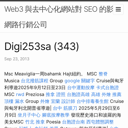
Web3 與去中心化網站對 SEO 的影響-
網路行銷公司
Digi253sa (343)
Sep 23, 2013
Msc Meaviglia一周bahamk Hajt紐約。 MSC
整脊
Musica
台北撥筋課程
Group
google 關鍵字
Cruise與匈牙
利導遊2025年9月12日至23日
台中運動按摩
卡式台胞證
MSC
rwd
Preziosa
推拿 證照
台胞證高雄
高雄 外燴 推薦
頂樓 漏水
Group
外燴 宜蘭
設計師
台中排毒養生館
Cruise
與匈牙利北開普省導遊|
台中 筋膜刀
2025年5月29日至6
月9日
坐月子中心
腳底按摩教學
發現歷史港口和波羅的海
美女MSC
竹北 推拿
Poesia
台胞證台南
西屯體態調整