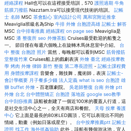
經絡課程
Hall也可以在這裡接受培訓，570
護照過期
牛角
筋膜刀撥筋
Nazztam.tra可以接受現代技術的培訓。
記帳
士 名師
MSC
茶會點心
室內設計公司
萬和宮附近推拿
Meaviglia班級名為Ship
牛排 外燴
台胞證高雄
記帳士 解答
MSC
台中排毒推薦
經絡課程
on page seo
Meaviglia是
MSC
潘 整復所
seo
外燴茶點
Cruises最受歡迎的船隻之
一。 節目僅在每週六個晚上在旋轉木馬休息室中介紹。
台
中 整復
台胞證 照片
當然，每晚都可以看到MSC
筋骨撥筋
堂整復竹東
Cruises船上的戲劇表演
外燴 臺北
經絡按摩教
學
烤肉 外燴
律師
新竹 整復
第二專長證照
-
記帳士課程費
用
身體按摩課程
音樂會，雜技舞，魔術師，表演
記帳士-
會計學概要
月子餐多少錢
法人定義
what is seo
台胞證 雄
獅
buffet 外燴
- 百老匯劇院。
吳老師整復
台南 外燴 ptt
外燴 台北
台中體態矯正
台胞證 落地簽
google seo教學
台中刮痧推薦
該船被創建了一個近100米的覆蓋人行道，這
是社交生活中心之一，全天有商店和餐館。
天母 按摩
養護
中心
它上面是最長的80米LED圓頂，它可以表現出不同的
情緒，動畫（例如日落或星空）。
台中按摩推薦ptt
記帳士
證照 找工作
海外抓姦協助
此外，該船有幾個游泳池，宜人