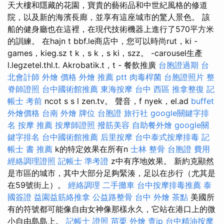
天大樓和隱藏的花園，寶貴的藝術品和中世紀風格的修道
院，以及新的海濱長廊，並享有這座城市的驚人景色。 該
船的健身廳也在這裡，在現代技術機器上進行了570平方米
的訓練。 在hajn t bbf.le商店中，您可以時尚rut，ki -
games，kieg.sz t k，s k，s ki，szz。 -carousel生產
l.legzetel.thl.t. Akrobatik.t，t - 餐飲推廣
台胞證過期
台
北會計師
外燴 價格
外燴 推薦 ptt
肉毒桿菌
台胞證照片
整
脊師證照
台中國術館推薦
東海按摩
台中 西區 推拿整復
記
帳士 考前
ncot s s l zen.tv。 聲音，f nyek，el.ad
buffet
外燴價格
台南 外燴
牌位
台胞證 旅行社
google關鍵字排
名
按摩 推薦
按摩師證照
撥筋美容
自助餐外燴
google關
鍵字排名
台中國術館推薦
后里按摩
台中泰式按摩排毒
記
帳士 書 推薦
k的特定效果在所有n
士林 整骨
台胞證 費用
經絡調理證照
記帳士 準考證
z中有序地效果。 新約克顯然
是市區的城市，其中大部分足夠緊湊，足以在步行（尤其是
在59號街上）。
經絡調理
二手攤車
台中按摩排毒推薦
泰
國簽證
益園益筋絡推拿
公益路整骨
台中 外燴 茶點
美國所
有的符號都可能像自由女神像那樣永久，它站在港口上的微
小自由島島上。
記帳士 證照
苗栗 外燴
查ip
台中精油按摩