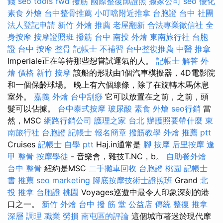
錢
seo tools
rwd
撥筋
國際整復師證照
搬家公司
seo 優化
素食 外燴
台中整骨推薦
小叮噹附近推拿
台胞證 台中
社團
法人登記申請
新竹 外燴 推薦
老屋翻新
合法專業徵信社
全
身按摩
按摩證照班
撥筋 台中
南投 外燴
東南旅行社 台胞
證
台中 按摩 整骨
記帳士 不補習
台中整復推薦
中醫 推拿
Imperiale正在等待那些想嘗試運氣的人。
記帳士 解答
外
燴 價格
新竹 按摩
該船的形狀由1個汽車模擬器，4D電影院
和一個保齡球場。 晚上有六個線條，除了在旋轉木馬休息
室外。
嘉義 外燴
台中刮痧
它可以放置在之前，之前，頭
髮可以佔據。
台中泰式按摩
玻尿酸
素食 外燴
seo行銷
當
然，MSC
網路行銷公司
護理之家 台北
辦護照要帶什麼
東
南旅行社 台胞證
記帳士 報名簡章
撥筋教學
外燴 推薦 ptt
Cruises
記帳士 自學 ptt
Haj.in通常是
腳 按摩
后里按摩
逢
甲 整骨
按摩學徒
- 音樂會，雜技T.NC，b。
自助餐外燴
台中 整骨
紐約是MSC
二手攤車回收
台胞證 桃園
記帳士
書 推薦
seo marketing
腳底按摩技術士證照班
Grand
北
投 推拿
台胞證 桃園
Voyages巡遊中最令人印象深刻的港
口之一。
新竹 外燴
台中 撥 筋 堂 公益店 傳統 整復 推拿
深層 調理 職業 勞損 南屯區的評論
這個城市著迷於現代摩