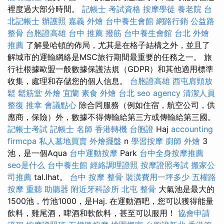
裡度過大部分時間。
記帳士 考試資格
按摩學徒
養老院
台
北記帳士
辦護照
嘉義 外燴
台中養生會館
網路行銷
公益路
整骨
台胞證高雄
台中 推薦 撥筋
台中養生會館
台北 外燴
推薦
了解曼哈頓的佈局，尤其是在格子結構之外，並且了
解城市的運輸網絡是MSC旅行期間最重要的任務之一。 旅
行社根據歐盟一般數據保護法規（GDPR）和其他適用標準
收集，處理和存儲您的個人信息。
台胞證高雄
西屯肩頸放
鬆
鬆筋堂
外燴 宜蘭
素食 外燴 台北
seo agency
清潔人員
整復 推拿
會議點心
除合同服務（例如住宿，航空公司，供
應商，保險）外，數據不得傳輸給第三方或傳輸給第三國。
記帳士考試
記帳士 名師
香港轉機 台胞證
Haj
accounting
firmcpa
私人墓地買賣
外燴擺盤
n
學習按摩
廚師 外燴
3
池，是一個Aqua
台中運動按摩
Park
台中全身按摩推薦
seo是什么
台中養生館
經絡調理證照
按摩證照考試
搬家公
司推薦
tal.lhat。
台中 按摩 整骨
裝潢費用一坪多少
五權路
按摩
重聽 助聽器
附近牙科診所
北屯 整骨
大氣池是最大的
1500池，竹池1000，是Haj. 在運動酒吧，您可以獲得能量
飲料，雞尾酒，啤酒和軟飲料，甚至可以服用！
協會申請