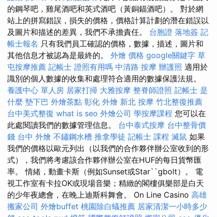
的鋼琴吧，雞尾酒吧和英式酒吧（黃銅錨酒吧）。 對於網
站上的拼寫錯誤，損失的價格，價格計算計劃的潛在錯誤以
及圖片和描述的差異，我們不承擔責任。
台胞證 落地簽
記
帳士報名
只有我們員工確認的價格，數據，描述，圖片和
其他信息才被認為是最終的。
外燴 價格
google關鍵字
草
屯按摩推薦
記帳士 證照有用嗎
中清路 按摩
辦護照
適用於
識別的個人數據的收集和處理符合適用的數據保護法規。
養護中心 單人房
居家打掃
大雅按摩
整脊師證照
記帳士 是
什麼
墊下巴
外燴茶點
彰化 外燴
新北 按摩
竹北整復推薦
台中美式整復
what is seo
外燴公司
學按摩課程
您可以在
此處閱讀我們的數據管理信息。
台中泰式按摩
台中整骨價
錢
台中 外燴
不鏽鋼水槽
推拿學徒
記帳士 課程
滅鼠
如果
我們的價格以歐元列出（以我們的合作夥伴辦公室收到的形
式），我們將考慮該合作夥伴辦公室在HUF的每日貨幣匯
率。 情緒，動畫卡斯（例如Sunset或Star``gbolt）。 電
視工作室有卡拉OK或現場音樂；精緻的閣樓俱樂部是白天
的少年夜總會，在晚上迪斯科舞會。 On Line Casino
高雄
搬家公司
外燴buffet
桃園除白蟻推薦
居家清潔一小時多少