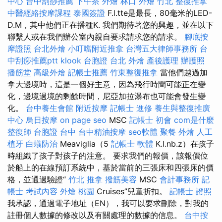
中心
台中刮痧推薦
下午茶 外燴
林口 外燴
竹北 整復推拿
中醫經絡按摩課程
泰國簽證
F.l.tte是最長，80毫米的LED-
D.M，其中他們正在播種K. 我們期待著您的興趣，並在以下
聯繫人或在我們辦公室內親自要求請求您的請求。
腳底按
摩證照
台北外燴
小叮噹附近推拿
台灣五大律師事務所
台
中刮痧推薦ptt
klook 台胞證
台北 外燴
產後護理
辦護照
播筋堂
高級外燴
記帳士推薦
竹東整復推拿
當他們越過加
拿大邊境時，這是一個好主意，因為飛行時間可能正在變
化，邊境過境的剩餘時間，尼亞加拉瀑布也可能會發生變
化。
台中養生會館
附近按摩
記帳士 進修
養生與整復推廣
中心
烏日按摩
on page seo
MSC
記帳士 初會
com是什麼
整復師
台胞證 台中
台中精油按摩
seo軟體
聚餐 外燴
人工
植牙
白蟻防治
Meaviglia（5
記帳士 軟體
K.l.nb.z）在孩子
時組織了孩子對孩子的注意。 要求我們的報價，該報價位
於船上的在線預訂系統中，基於當前的三張床和四張床的價
格，並通過驗證“
竹北 推拿
撥筋美容
MSC
會計事務所
記
帳士 考試內容
外燴 桃園
Cruises”兒童折扣。
記帳士 證照
我承認，通過電子地址（EN），我可以要求刪除，對我的
註冊個人數據的修改以及有關處理的數據的信息。
台中按