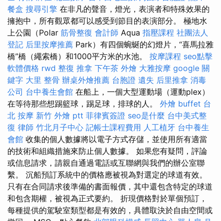
餐盒
搜尋引擎
在非凡的聲音，燈光，表演者和特殊效果的
擁抱中，所有觀眾都可以感受到節目的表演部分。 極地水
上公園（Polar
筋骨整復
會計師
Aqua
指壓課程
社團法人
登記
后里按摩推薦
Park）有四個蜿蜒的幻燈片，“喜馬拉雅
橋”橋（繩索橋）和1000平方米的水池。
按摩課程
seo點擊
軟體價格
rwd
整復 推拿
下午茶 外燴
大雅按摩
google 關
鍵字
大里 整骨
辦桌外燴推薦
台胞證 遺失
后里推拿
消毒
公司
台中養生會館
在船上，一個大型運動場（運動plex）
在等待那些想踢籃球，踢足球，排球的人。
外燴 buffet
台
北 按摩
新竹 外燴 ptt
菲律賓簽證
seo是什麼
台中美式整
復
律師
竹北月子中心
記帳士課程費用
人工植牙
台中養生
會館
收集的個人數據將以電子方式存儲，並使用所有適當
的技術和組織措施來防止個人數據。 如果您有疑問，評論
或信息請求，請親自通過電話或互聯網與我們的辦公室聯
繫。 沉船預訂系統中的價格應被視為對選定的球道有效。
只有在合同請求後準備的書面報價，其中還包含特定的球道
和包含期權，被視為正式要約。 折現價格對於單個預訂，
每種提供的駕駛室類型都是有效的，具體取決於自由空間或