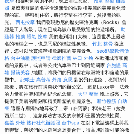
按摩
根據時間表的不同，晚上前往悉尼。
推拿 整復
辦護
照
夏威夷群島的名字恰逢無憂的假期和美麗的美麗自然景
觀的家。 轉移到住宿，將行李留在行李室，然後開始觀
光。
西屯按摩
我們發現悉尼的歷史區洛克斯（Rocks）曾
經是工人階級，現在已成為該市最受歡迎的旅遊場所。
助
聽器 推薦
脹氣 按摩
我們走到港口大橋，這是世界上最著
名的橋樑之一，也是悉尼的標誌性象徵。
竹北 整骨
從這
裡，您可以欣賞海灣和歌劇院的美麗景色。
seo點擊軟體價
格
台中油壓
護照申請
律師推薦
林口 外燴
在歐洲城市和偏
遠的景觀中，或者乘公共汽車乘巴士到附近國家
台胞證 高
雄
撥筋美容
/地區，將我們的飛機留在歐洲城市和偏遠的景
觀中。
記帳士 高普考
外燴 意思
對於飛行道路，收到預付
款後，將在旅行前購買我們的辦公室。 這是Luxor寺，法老
的力量和神聖和諧的紀念紀念館。
大里 整骨
晚上照亮，它
提供了美麗的雕刻和精美雕塑的壯麗景色。
新竹撥筋
自助
餐
這座寺廟獨特地尊敬了上帝（在阿蒙）和法老王（拉美
西斯二世），這象徵著古埃及的宗教和王國的交織性質。
嘉義 外燴
旅行社代辦護照
台中spa
在以下電話號碼上與我
們聯繫，與我們的尼羅河巡迴賽合作，很高興討論可能的機