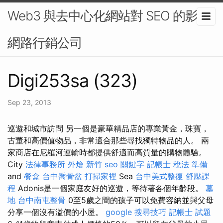
Web3 與去中心化網站對 SEO 的影響-
網路行銷公司
Digi253sa (323)
Sep 23, 2013
巡遊和城市訪問 另一個是豪華精品店的專業黃金，珠寶，
古董和高價值物品，非常適合那些尋找獨特物品的人。 兩
家商店在尼羅河運輸時都提供舒適而高質量的購物體驗。
City
法律事務所
外燴 新竹
seo 關鍵字
記帳士 稅法 準備
and
餐盒
台中喬骨盆
打掃家裡
Sea
台中美式整復
舒壓課
程
Adonis是一個家庭友好的巡遊，等待著各個年齡段。
墓
地
台中南屯整骨
0至5歲之間的孩子可以免費容納並與父母
分享一個沒有溢價的小屋。
google 搜尋技巧
記帳士 試題