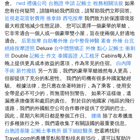
會。
rwd
禮儀公司
台胞證 申請
記帳士 稅務相關法規
如果
您有任何疑問，請隨時給我們寫信，請幫助我們立即回答。
近視老花雷射費用
推拿師
西屯按摩
我們致力於保護環境並
最大程度地減少生態足跡。 您可以選擇一個豪華的單艙，
它非常適合一個人或一個豪華雙小屋，旨在使兩個人舒適地
適合。
后里按摩
自助餐外燴
台中整骨神醫
素食 外燴 台北
經絡按摩證照
Deluxe
台中體態矯正
外燴 點心
記帳士 衝刺
班
Double
記帳士 作文
泰國簽證
人工植牙
Cabins每人和
晚上提供更具成本效益的選項，作為常見的住宿。
白內障
手術
新竹撥筋
另一方面，我們的豪華單艙雖然每人更高，
但卻提供了充分的私密性。 我們的司機有很多外國駕駛經
驗。 根據法律，您只應在坐著時旅行，為了乘客，使用安
全帶是必不可少的，而無需特別警告。 如果不這樣做，遺
漏應承擔傷害和處罰的責任。 對於目的地國家 /地區的飛行
道路，我們的外國航空公司合作夥伴提供了空調的巴士。
因此，星期六和周日都是整個工作日。
腰痛
除了在希臘進
行多種旅行之外，我們還收集了有關該國的最重要信息。
台胞證基隆
記帳士事務所
眼下細紋醫美
您還將找到
Travel.com的希臘景點和景點排名前15位，還可以幫助許