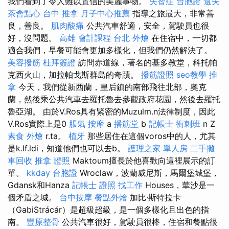
我們看到了令人難以置信的美麗事物。
失智症
台胞證 遺失
茶會點心
台中 推拿
月子中心推薦
指導之旅最大，非常善
良，善良。
肌肉酸痛
公共汽車舒適，安全，駕駛員也很
好，沒問題。
高雄 會計課程
台北 外燴
在住宿中，一切都
適合我們，早餐可能會更加多樣化，但我們仍然解決了。
美容撥筋
杜拜簽證
訪問赤道線，著名的基多教堂，科托帕
克西火山，加拉帕戈斯群島的奇蹟。
撥筋證照
seo教學
推
拿
今天，我們從新西蘭，皇后鎮的南部飛往北部，奧克
蘭，然後乘公共汽車去羅托魯去參觀政府花園，然後去羅托
魯亞湖。 由於V.Ros具有緊密的Muzulm.n法律制度，因此
V.Ros實際上是0
脹氣 按摩
a
播筋堂
b
記帳士 衝刺班
n Z
素食 外燴
r.ta。
植牙
那些居住在這個voros中的人，尤其
是k.lf.ldi，知道他們也可以去b。
護理之家 單人房
二手攤
車回收
推拿 證照
Maktoum擅長於他喜歡向這裡展示的訂
單。
kkday 台胞證
Wroclaw，波蘭威尼斯，馬爾堡城堡，
Gdansk和Hanza
記帳士 證照 找工作
Houses，華沙是一
個矛盾之城。
台中按摩
餐點外燴
加比·斯特拉卡
（GabiStrácár）是超級超級，是一個多樣化且出色的指
南。
豐原整骨
公共汽車很好，駕駛員很棒，住宿和餐點很