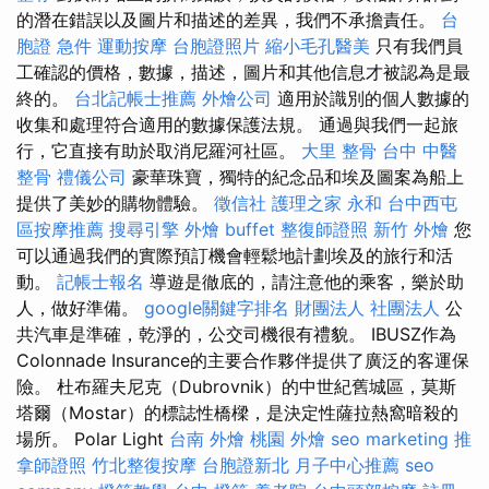
的潛在錯誤以及圖片和描述的差異，我們不承擔責任。
台
胞證 急件
運動按摩
台胞證照片
縮小毛孔醫美
只有我們員
工確認的價格，數據，描述，圖片和其他信息才被認為是最
終的。
台北記帳士推薦
外燴公司
適用於識別的個人數據的
收集和處理符合適用的數據保護法規。 通過與我們一起旅
行，它直接有助於取消尼羅河社區。
大里 整骨
台中 中醫
整骨
禮儀公司
豪華珠寶，獨特的紀念品和埃及圖案為船上
提供了美妙的購物體驗。
徵信社
護理之家 永和
台中西屯
區按摩推薦
搜尋引擎
外燴 buffet
整復師證照
新竹 外燴
您
可以通過我們的實際預訂機會輕鬆地計劃埃及的旅行和活
動。
記帳士報名
導遊是徹底的，請注意他的乘客，樂於助
人，做好準備。
google關鍵字排名
財團法人 社團法人
公
共汽車是準確，乾淨的，公交司機很有禮貌。 IBUSZ作為
Colonnade Insurance的主要合作夥伴提供了廣泛的客運保
險。 杜布羅夫尼克（Dubrovnik）的中世紀舊城區，莫斯
塔爾（Mostar）的標誌性橋樑，是決定性薩拉熱窩暗殺的
場所。 Polar Light
台南 外燴
桃園 外燴
seo marketing
推
拿師證照
竹北整復按摩
台胞證新北
月子中心推薦
seo