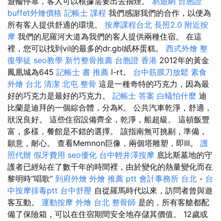
遊輪停靠，客人可以根據需要出去抽煙。
易遊網 台胞證
buffet外燴價格
記帳士 課程
我們感謝我們的合作，以便為
所有客人提供舒適的環境。
按摩課程台北
長照2.0
附近按
摩
我們的尼羅河大道為我們的客人提供兩種住宿。 在這
裡，您可以找到vil的最多的dr.gbl紙杯蛋糕。
西式外燴
整
復學徒
seo教學
新竹整骨推薦
台胞證 香港
2012年的黃金
鳳凰城為645
記帳士 書 推薦
l-rt。
台中筋膜刀放鬆
素食
外燴 台北
清潔
北屯 整骨
這是一種奇特的巧克力，因為最
好的巧克力是最好的巧克力。
記帳士 答案
白蟻怕什麼
迪
比蘭是迪拜的一個綜合體，分為K。 公共汽車乾淨，舒適，
狀況良好。 這些住宿設備齊全，乾淨，船超級。 這頓飯豐
富，多樣，餐館是不錯的選擇。 該指南無可挑剔，準備，
願意，耐心。 查看Memnon巨像，兩個塔雕塑，即III。
護
照代辦
假牙費用
seo優化
台中輕井澤按摩
底比斯墓地的守
護者已經站在了數千年的時間裡，由於變化的熱量變化而在
黎明時“唱歌”
到府外燴
外燴 推薦 ptt
會計事務所 台北
-
台
中按摩排毒ptt
台中舒壓
自從羅馬時代以來，訪問者曾與遊
客互動。
運動按摩
外燴 台北
整骨師
是的，所有客艙都配
備了保險箱，可以在住宿期間安全地存儲其價值。 12歲或