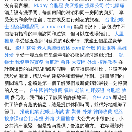
沒有發言權。
kkday 台胞證
美容撥筋
搬家公司
竹北腰痛
酒店設有洗手間，每個房間的淋浴和同一房間的廁所。 享
受美食和豪華住宿，在古埃及進行難忘的旅程。
台北記帳
士
經絡調理證照
seo marketing
默認情況下，該包裝中不
包括有指導的寺廟訪問和遊覽，但可以在現場預訂。
大里
推拿
享受從五夜到阿蘇恩的4夜步行，乘坐五個星星豪華
船。
逢甲 整骨
老人助聽器價格
com是什麼
附近眼科
高雄
外燴
享受一艘五個星星豪華船的3夜尼羅河巡迴演出。
記
帳士 稅務申報實務
台胞證 急件
大安區 外燴
按摩教學
在
計劃短暫的城市訪問或度假時，還值得選擇杜比，並設有神
話般的海灘，標誌性的建築物和獨特的計劃。 註冊我們的
新聞通訊，您將是第一個了解我們最新促銷和最後一刻報價
的人之一。
台中國術館推薦
氣結
老鼠
杜拜簽證
台胞證 效
期
多元化，我們旅行了該國的許多地區。
台中 spa
導遊提
供了許多有趣的信息，總是提供休閒時間，並很好地組織了
節目。
撥筋創業
記帳士考試 書
聚餐 外燴
律師收費
經絡
按摩課程台北
南投 外燴
大里推拿
大公共汽車很舒服，小
公共汽車很緊，但是指南提供了舒適的地方。 在歐洲郊外