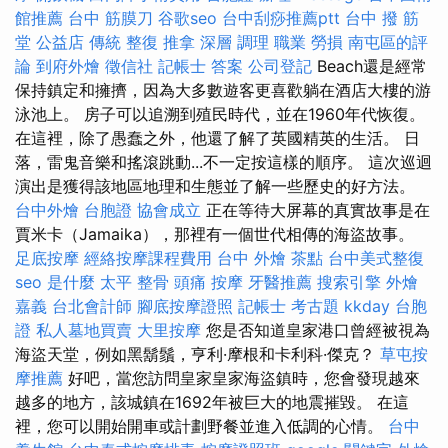
館推薦
台中 筋膜刀
谷歌seo
台中刮痧推薦ptt
台中 撥 筋
堂 公益店 傳統 整復 推拿 深層 調理 職業 勞損 南屯區的評
論
到府外燴
徵信社
記帳士 答案
公司登記
Beach還是經常
保持鎮定和擁擠，因為大多數遊客更喜歡躺在酒店大樓的游
泳池上。 房子可以追溯到殖民時代，並在1960年代恢復。
在這裡，除了愚蠢之外，他還了解了英國精英的生活。 日
落，雷鬼音樂和搖滾跳動...不一定按這樣的順序。 這次巡迴
演出是獲得該地區地理和生態並了解一些歷史的好方法。
台中外燴
台胞證
協會成立
正在等待大屏幕的真實故事是在
賈米卡（Jamaika），那裡有一個世代相傳的海盜故事。
足底按摩
經絡按摩課程費用
台中 外燴 茶點
台中美式整復
seo 是什麼
太平 整骨
頭痛 按摩
牙醫推薦
搜索引擎
外燴
嘉義
台北會計師
腳底按摩證照
記帳士 考古題
kkday 台胞
證
私人墓地買賣
大里按摩
您是否知道皇家港口曾經被視為
海盜天堂，例如黑鬍鬚，亨利·摩根和卡利科·傑克？
草屯按
摩推薦
好吧，當您訪問皇家皇家海盜鎮時，您會發現越來
越多的地方，該城鎮在1692年被巨大的地震摧毀。 在這
裡，您可以開始開車或計劃野餐並進入低調的心情。
台中