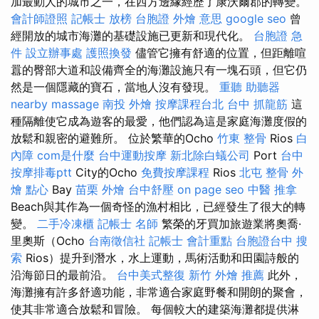
加最動人的城市之一，在西方邊緣經歷了康沃爾郡的轉變。
會計師證照
記帳士 放榜
台胞證
外燴 意思
google seo
曾
經開放的城市海灘的基礎設施已更新和現代化。
台胞證 急
件
設立辦事處
護照換發
儘管它擁有舒適的位置，但距離喧
囂的臀部大道和設備齊全的海灘設施只有一塊石頭，但它仍
然是一個隱藏的寶石，當地人沒有發現。
重聽 助聽器
nearby massage
南投 外燴
按摩課程台北
台中 抓龍筋
這
種隔離使它成為遊客的最愛，他們認為這是家庭海灘度假的
放鬆和親密的避難所。 位於繁華的Ocho
竹東 整骨
Rios
白
內障
com是什麼
台中運動按摩
新北除白蟻公司
Port
台中
按摩排毒ptt
City的Ocho
免費按摩課程
Rios
北屯 整骨
外
燴 點心
Bay
苗栗 外燴
台中舒壓
on page seo
中醫 推拿
Beach與其作為一個奇怪的漁村相比，已經發生了很大的轉
變。
二手冷凍櫃
記帳士 名師
繁榮的牙買加旅遊業將奧喬·
里奧斯（Ocho
台南徵信社
記帳士 會計重點
台胞證台中
搜
索
Rios）提升到潛水，水上運動，馬術活動和田園詩般的
沿海節日的最前沿。
台中美式整復
新竹 外燴 推薦
此外，
海灘擁有許多舒適功能，非常適合家庭野餐和開朗的聚會，
使其非常適合放鬆和冒險。 每個較大的建築海灘都提供淋