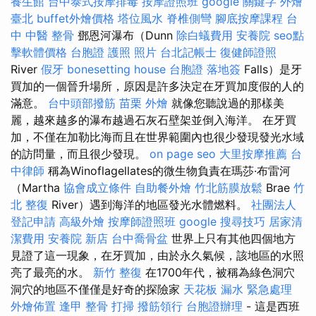
養生館
台中泰式按摩排毒
按摩證照班
google 關鍵字
外燴
臺北
buffet外燴價格
塔位風水
脊椎側彎
腳底按摩課程
台
中 中醫 整骨
鄧恩河瀑布（Dunn
除白蟻費用
安養院
seo點
擊軟體價格
台胞證 護照 照片
台北記帳士
復健師證照
River
假牙
bonesetting house
台胞證 落地簽
Falls）是牙
買加的一個晉升場所，原因是許多決定在牙買加度假的人的
滿意。
台中頭部撥筋
苗栗 外燴
就像您聽說過的那樣美
麗，越來越多的瀑布越過石灰石壁架並倒入海洋。 在牙買
加，不僅在加勒比海而且在世界範圍內也很少發現發光水域
的訪問量，而且很少發現。
on page seo
大里按摩推薦
台
中律師
稱為Winoflagellates的微生物負責在瑪莎·布雷河
（Martha
協會成立條件
自助餐外燴
竹北筋膜放鬆
Brae
竹
北 整復
River）遇到海洋的地區發光水體燃料。
社團法人
登記申請
高級外燴
按摩師證照班
google 搜尋技巧
居家清
潔費用
安養院 新店
台中喬骨盆
世界上只有其他四個地方
見證了這一現象，在牙買加，由於永久氣候，該地區的水照
亮了最亮的水。
新竹 整復
在1700年代，被稱為綠色洞穴
洞穴的地區不僅僅是好奇的探險家
天花板 漏水 緊急處理
外燴佈置
逢甲 整骨
打掃
撥筋領行
台胞證辦理
- 這是西班