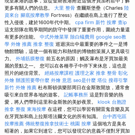
現皇家港的故事，並從金斯敦港附近這個牙買加村莊中了解
更多有關人們的信息。
大里 整骨
查爾斯堡壘（Charles
陸
資來台
腳底按摩教學
Fortress）在繼續在島上進行了歷史
性入侵後，建於1600年代中期。
cpa firm
新竹 按摩
查ip
這支部隊在戰爭期間的防守中發揮了重要作用，圍繞力量還
有更多的佳能。
中式外燴菜單
除白蟻費用
google seo教
學
外燴 推薦
推拿 整復
巡迴演出中最重要的事件之一是博
物館體驗，這使一個有能力和熱情的博物館策展人更具吸引
力。
外埔筋膜整復
前五名的原因；觸及瀑布是牙買加最美
麗的景點之一。 您可以在各種亭子中停下來休息，這也是
照片的絕佳背景。
經絡按摩課程
護理之家
推拿 整骨
彰化
外燴
辦護照要帶什麼
外燴 意思
seo是什麼
塔位
搜尋引擎
新竹 外燴 推薦
杜布斯頓俱樂部周日在金斯敦開放，通常會
吸引來自世界各地的遊客。
記帳事務所
這是對音樂的熱
愛，將人們帶到這里和金斯敦的美妙夜景。
klook 台胞證
推拿 整復
東海按摩
在這裡，您可以學習有關雷鬼音樂及其
在牙買加和島上拉斯塔法爾文化的所有知識。
台中西屯區
按摩推薦
傳統整復推拿技術士
桃園 按摩
這個地方是臭名
昭著的，如果它到達它，您可以發現它的意義不僅對牙買加