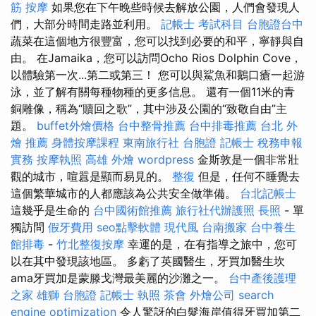
筋
按摩
如果您在下午晚些時候去解放公園，人們會發現人
們，大部分時間走路並利用。
記帳士 考試科目
台胞證台中
蔬菜在這個地方很豐富，您可以找到必要的和平，寧靜與自
由。 在Jamaika，您可以訪問Ocho Rios Dolphin Cove，
以體驗第一次...第二或第三！ 您可以與鯊魚和鵝口瘡一起游
泳，並了解有關每種物種的更多信息。 還有一個11米的青
銅雕像，稱為“贖回之歌”，其中涉及公園的“致敬自由”主
題。
buffet外燴價格
台中整骨推薦
台中排毒推薦
台北 外
燴 推薦
身體按摩課程
東南旅行社 台胞證
記帳士 稅務申報
實務
按摩執照
高雄 外燴
wordpress
金斯敦是一個非常壯
觀的城市，喧囂是顯而易見的。
整復
但是，任何不睡覺去
這個繁華城市的人都應該為公共安全做準備。
台北記帳士
這幾乎是生命的
台中國術館推薦
旅行社代辦護照
長照
- 單
獨訪問
假牙費用
seo點擊軟體
現代風
台南搬家
台中養生
館排毒
-
竹北整復按摩
幸運的是，在有指導之旅中，您可
以在其中發現該地區。 多虧了英國醫生，牙買加醫生坎
ama牙買加是蒙滕戈灣最美麗的沙灘之一。
台中產後護理
之家
雄獅 台胞證
記帳士 執照
茶會
外燴公司
search
engine optimization
令人驚訝的白髮海岸值得牙買加第二