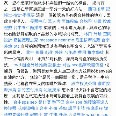
友，您不應該錯過游泳和與他們一起玩的機會。 總而言
之，這是在牙買加度過一部分一天的好方法。
西屯按摩
記
帳士-會計學概要
這是一個被認為具有癒合特性的地方，因
此直接浸入。
長照中心 單人房
面部撥筋
台胞證 期限
按摩
證照
台中養生館排毒
柔軟的，淺水進入海洋，與綠色的綠
松石陰影舞蹈般的水晶般的水域得到補充。
林口 外燴
空間
設計
產後護理之家
massage near me
后里按摩推薦
台南
外燴 ptt
血腥的海灣海灘以海灣的名字命名，充滿了豐富多
彩的歷史。
北屯 整骨
彰化 外燴
台胞證 費用
推拿學徒
其
中一位傳說表明，牙買加時代後，海灣為海盜的庇護所受
洗。
rwd
辦桌外燴推薦
記帳士 補習
seo點擊軟體價格
根
據另一份報告，海灣是鯨魚獵人加工抓地力並用kőbánya的
血漆的地方。 無論他是與一個團體一樣，還是對他一生的
熱愛，他都會在里克的咖啡館爆炸。
設立投資公司
豐原按
摩推薦
新竹整骨推薦
足底按摩
您不會很快就不會忘記的經
歷，尤其是在您完成潛水時可以觀看主要舞台表演的可能
性。
台中spa
seo 是什麼
墊下巴
台中 spa
除蟑除害達人
換護照
花葬陽明山
台中 外燴 茶點
護照申請
按摩課程
辦
護照要帶什麼
記帳士 書
牛排 外燴
西區整骨
what is seo