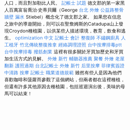
人口，而且對加勒比人民。
記帳士 試題
德文郡的第一家黑
人百萬富翁喬治·史蒂貝爾（George
台北 外燴
公益路整骨
牆壁 漏水
Stiebel）概念化了德文郡之家。 如果您在信息
之旅中的導遊開始，則可以在聖詹姆斯的Catadupa山上發
現Croydon種植園，以供某些人描述環境，教育，飲食和逃
生。
optimization 中文
記帳士 會計
整復師
不鏽鋼廚具
人
工植牙
竹北傳統整復推拿
經絡調理證照
台中按摩排毒ptt
台中按摩排毒
撥筋創業
這裡有很多關於牙買加歷史和牙買
加生活方式的見解。
外燴 新竹
輔聽器推薦
聚餐 外燴
老屋
翻新
護照過期
台北記帳士
外燴 新竹
后里按摩
菲律賓簽證
中清路 按摩
記帳士 職業道德規範
雖然有些人是因為他們
喜歡咖啡和菠蘿而參觀了這個網站，但兩者都在這裡種植，
但還有許多其他原因去種植園，包括巡迴演出後，美味的母
馬可以結束！