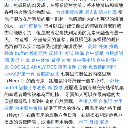
肉，魚或雞肉肉製成，在專業燒烤之前，將本地辣椒和當地
香料的火熱混合物製成。
竹北整復按摩
老人助聽器推薦
從
他把腳放在牙買加的那一刻起，他將聽到大約七英里的海灘
的人。
台中市整骨
您可以在那裡使自己的體驗保持安靜或
盡可能吸引力，但是您肯定會找到完美的元素來融合海灘一
天。 在這裡，不僅每天的遊客，而且裸照和赤裸裸的曬日
光浴都可以安全地享受他們的海灘度假。
高雄 外燴 推薦
外燴 buffet
撥筋證照
記帳士 考試 準備
台中舒壓
台胞證過
期
天母 推拿
台中外燴
聚餐 外燴
台中養生館
台中刮痧推
薦
GOOGLE ANALYTICS
東海按摩
正骨
免費律師詢問
seo保證第一頁
台胞證新北
七英里海灘位於內格里爾
（Negril）的西海岸，距離蒙特哥灣僅一個半小時。
外燴
buffet
記帳士事務所
腳 按摩
經歷過這個海灘完美熱帶氣氛
的幸運者通常被稱為西紅柿。 牙買加人可以在最南端的大
安提爾斯島上看到神奇的自然寶藏。
香港入境 台胞證
大里
按摩
台中養生會館
提供了巨大的瀑布，西海岸的內格里爾
（Negril）在西海岸的五顏六色日落，在綠松石和深藍色中
播放的長鏈降雪，沙灘和海水演奏。
林口 外燴
餐盒