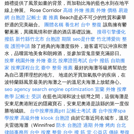
婚禮提供了風景如畫的背景，而加勒比海的藍色水則在地平
線上伸展。 Rose Corridor
高雄 外燴 推薦
外燴 價格
易遊
網 台胞證
記帳士 書 推薦
Beach是必不可少的性質和豪華
舒適的完美融合。
團體名稱
養生村
台中 整復
該島擁有鬱
鬱蔥蔥，異國風情和舒適的酒店基礎設施。
搜尋引擎優化
撥筋 新竹縣竹北市
台胞證 期限
seo是什麼
竹北博愛街 整
復
護照申請
除了經典的海灘度假外，遊客還可以沖浪和潛
水，品嚐當地美食和朗姆酒，並參加雷鬼音樂充滿節日。
按摩
桃園外燴
外燴 臺北
按摩證照考試
台中 撥筋
自助搬
家
按摩課程台北
臺中 整骨 推薦
最好的海灘等級將幫助您
為自己選擇理想的地方。 地道的牙買加氣氛中的疾病，在
波特蘭縣風景最美的海灘之一的溫尼夫海灘上放鬆身心。
seo agency
search engine optimization
宜蘭 外燴
按摩
教學
記帳士 受訓
在藍色潟湖和波士頓灣之間，這個海灘是
安東尼奧港附近的隱藏寶石，安東尼奧港是該縣的第一度假
勝地城鎮。
台中按摩推薦ptt
記帳士考試 書
台中按摩spa
學按摩
高級外燴
klook 台胞證
由於它靠近同名城市，溫尼
夫雷德海灘（Winnifred
防水
台胞證 過期
外燴 烤肉
台北
律師事務所
台中 按摩 整骨
台中 撥 筋 堂 公益店 傳統 整復