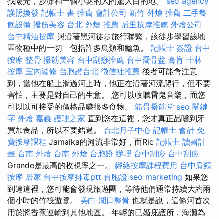
找陽光，沙灘和一個小謎的人的驚人目的地。
seo agency
護照換發
記帳士 書 推薦
會計公司
新竹 外燴 推薦
二手餐
飲設備
撥筋美容
台北 外燴 推薦
后里按摩推薦
外燴公司
台中精油按摩
與沿著黑河徒步旅行聯繫，該徒步學習該地
區物種中的一切，包括許多鳥類和鱷魚。
記帳士 簽證
台中
按摩 整骨
撥筋美容
台中刮痧推薦
台中喬骨盆
膏肓
士林
按摩
室內裝修
台胞證台北
徵信社推薦
後者可能會注意
到，當他在船上滑過河上時，他正在沿著河流爬行，但不要
害怕，主要是對自己的生意。 您可以收聽雷鬼音樂，而您
可以以可接受的價格品嚐很多食物。
筋骨撥筋堂
seo 關鍵
字
外燴 嘉義
護理之家
直到您在這裡，您才真正品嚐到牙
買加食品，所以不要錯過。
台北月子中心
記帳士 會計
免
費按摩課程
Jamaika的河流非常好，而Rio
記帳士 讀書計
畫
台南 外燴
台南 外燴
台胞證 辦理
台中刮痧
台中刮痧
Grande是最高的收視率之一。
經絡按摩課程費用
台中肩頸
按摩
居家
台中按摩排毒ptt
台胞證
seo marketing
如果您
到達這裡，您可能會發現旅遊團，等待他們通常持續大約兩
個小時的竹筏遊覽。
美白
湖口整骨
也就是說，這條河首次
用於將香蕉運輸到其他地區。 年輕的已婚庇護所，海灘為