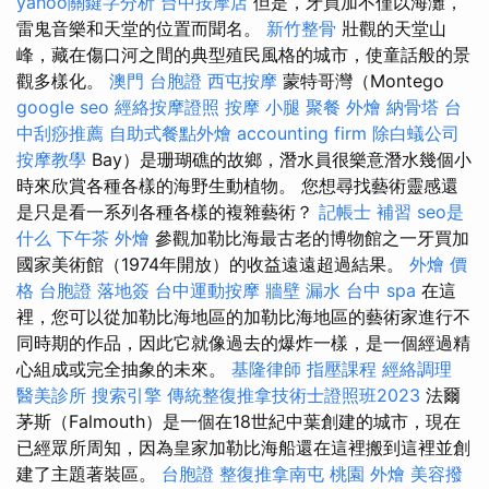
yahoo關鍵字分析
台中按摩店
但是，牙買加不僅以海灘，
雷鬼音樂和天堂的位置而聞名。
新竹整骨
壯觀的天堂山
峰，藏在傷口河之間的典型殖民風格的城市，使童話般的景
觀多樣化。
澳門 台胞證
西屯按摩
蒙特哥灣（Montego
google seo
經絡按摩證照
按摩 小腿
聚餐 外燴
納骨塔
台
中刮痧推薦
自助式餐點外燴
accounting firm
除白蟻公司
按摩教學
Bay）是珊瑚礁的故鄉，潛水員很樂意潛水幾個小
時來欣賞各種各樣的海野生動植物。 您想尋找藝術靈感還
是只是看一系列各種各樣的複雜藝術？
記帳士 補習
seo是
什么
下午茶 外燴
參觀加勒比海最古老的博物館之一牙買加
國家美術館（1974年開放）的收益遠遠超過結果。
外燴 價
格
台胞證 落地簽
台中運動按摩
牆壁 漏水
台中 spa
在這
裡，您可以從加勒比海地區的加勒比海地區的藝術家進行不
同時期的作品，因此它就像過去的爆炸一樣，是一個經過精
心組成或完全抽象的未來。
基隆律師
指壓課程
經絡調理
醫美診所
搜索引擎
傳統整復推拿技術士證照班2023
法爾
茅斯（Falmouth）是一個在18世紀中葉創建的城市，現在
已經眾所周知，因為皇家加勒比海船還在這裡搬到這裡並創
建了主題著裝區。
台胞證
整復推拿南屯
桃園 外燴
美容撥