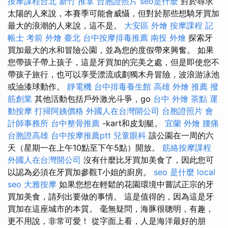
按摩課程台北
新竹 推拿
台胞證照片
seo是什麼
對於尋求
太陽的人來說，本賽季可能會威懾，但對於那些想騎牙買加
最大的浪潮的人來說，這不是。
大安區 外燴
按摩課程
記
帳士 考前
外燴 臺北
台中按摩排毒推薦
南投 外燴
探索牙
買加最大的水和冒險公​​園，並為您的度假帶來興奮。 如果
您帶孩子帶上孩子，這是牙買加的完美之處，但是即使您不
帶孩子旅行，也可以享受漂流或劃獨木舟冒險，波浪游泳池
或油漆球動作。
靜電機
台中排毒養生館
高雄 外燴 推薦
撥
筋創業
其他活動包括戶外激光斗爭，go
台中 外燴 茶點
運
動按摩
打掃阿姨價格
外國人在台灣開公司
台胞證照片
會
計師事務所
台中整骨推薦
-kart和皮划艇。
宜蘭 外燴
腰痛
台胞證高雄
台中按摩推薦ptt
兒童眼科
該公園在一周的六
天（星期一在上午10點至下午5點）開放。
筋絡按摩課程
外國人在台灣開公司
沒有什麼比牙買加美食了，因此您可
以認為必須在牙買加參觀T小姐的廚房。
seo 是什麼
local
seo
大雅按摩
如果您想在輕鬆的花園環境中嘗試正宗的牙
買加美食，請列出要做的事情。 這是值得的，因為這是牙
買加在這座城市的本質。 毫無疑問，海豚很聰明，有趣，
更不用說，非常可愛！ 從字面上看，人是海洋最好的朋