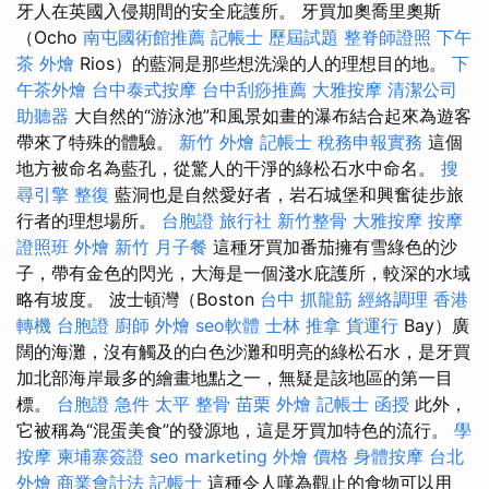
牙人在英國入侵期間的安全庇護所。 牙買加奧喬里奧斯
（Ocho
南屯國術館推薦
記帳士 歷屆試題
整脊師證照
下午
茶 外燴
Rios）的藍洞是那些想洗澡的人的理想目的地。
下
午茶外燴
台中泰式按摩
台中刮痧推薦
大雅按摩
清潔公司
助聽器
大自然的“游泳池”和風景如畫的瀑布結合起來為遊客
帶來了特殊的體驗。
新竹 外燴
記帳士 稅務申報實務
這個
地方被命名為藍孔，從驚人的干淨的綠松石水中命名。
搜
尋引擎
整復
藍洞也是自然愛好者，岩石城堡和興奮徒步旅
行者的理想場所。
台胞證 旅行社
新竹整骨
大雅按摩
按摩
證照班
外燴 新竹
月子餐
這種牙買加番茄擁有雪綠色的沙
子，帶有金色的閃光，大海是一個淺水庇護所，較深的水域
略有坡度。 波士頓灣（Boston
台中 抓龍筋
經絡調理
香港
轉機 台胞證
廚師 外燴
seo軟體
士林 推拿
貨運行
Bay）廣
闊的海灘，沒有觸及的白色沙灘和明亮的綠松石水，是牙買
加北部海岸最多的繪畫地點之一，無疑是該地區的第一目
標。
台胞證 急件
太平 整骨
苗栗 外燴
記帳士 函授
此外，
它被稱為“混蛋美食”的發源地，這是牙買加特色的流行。
學
按摩
柬埔寨簽證
seo marketing
外燴 價格
身體按摩
台北
外燴
商業會計法 記帳士
這種令人嘆為觀止的食物可以用