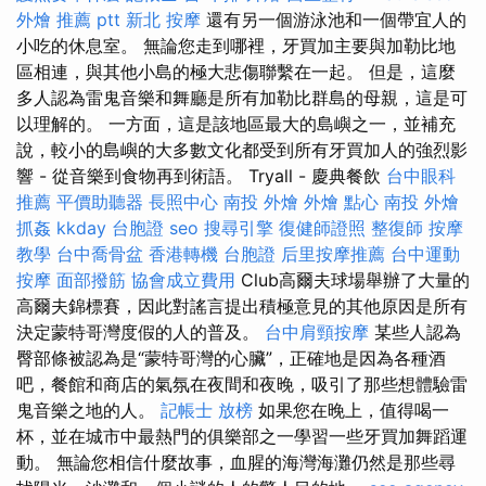
外燴 推薦 ptt
新北 按摩
還有另一個游泳池和一個帶宜人的
小吃的休息室。 無論您走到哪裡，牙買加主要與加勒比地
區相連，與其他小島的極大悲傷聯繫在一起。 但是，這麼
多人認為雷鬼音樂和舞廳是所有加勒比群島的母親，這是可
以理解的。 一方面，這是該地區最大的島嶼之一，並補充
說，較小的島嶼的大多數文化都受到所有牙買加人的強烈影
響 - 從音樂到食物再到術語。 Tryall - 慶典餐飲
台中眼科
推薦
平價助聽器
長照中心
南投 外燴
外燴 點心
南投 外燴
抓姦
kkday 台胞證
seo
搜尋引擎
復健師證照
整復師
按摩
教學
台中喬骨盆
香港轉機 台胞證
后里按摩推薦
台中運動
按摩
面部撥筋
協會成立費用
Club高爾夫球場舉辦了大量的
高爾夫錦標賽，因此對謠言提出積極意見的其他原因是所有
決定蒙特哥灣度假的人的普及。
台中肩頸按摩
某些人認為
臀部條被認為是“蒙特哥灣的心臟”，正確地是因為各種酒
吧，餐館和商店的氣氛在夜間和夜晚，吸引了那些想體驗雷
鬼音樂之地的人。
記帳士 放榜
如果您在晚上，值得喝一
杯，並在城市中最熱門的俱樂部之一學習一些牙買加舞蹈運
動。 無論您相信什麼故事，血腥的海灣海灘仍然是那些尋