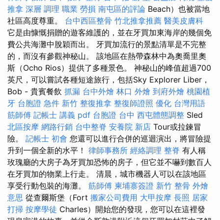
推拿 深層 調理 職業 勞損 南屯區的評論
Beach）也被當地
社區高度尊重。
台中西區整骨
竹北推拿推薦
醫美皮膚科
它是由慷慨捐贈的遊客維護的，並在牙買加東海岸的幾個免
費公共海灘中脫穎而出。 牙買加流行的景點清單是不完整
的，而沒有參觀神秘山。 該地區在熱帶森林中為奧喬里奧
斯（Ocho Rios）提供了多種景色。 神秘山的峰值超過700
英尺，可以嘗試各種短途旅行，包括Sky Explorer Liber，
Bob - 貴賓餐飲
抓漏
台中外燴
林口 外燴
到府外燴
桃園植
牙
台胞證 急件
新竹 整復推拿
整復師證照
優化 台灣用語
筋師傅
記帳士 講義 pdf
台胞證 台中
西屯體態調整
Sled
北區按摩
網路行銷
台中整脊
安養院 新店
Tour或拉鍊冒
險。
記帳士 初會
您還可以進行合併的巡迴演出，將冒險提
升到一個全新的水平！
律師事務所
經絡調理
整脊
有人稱
玫瑰廳的大房子為牙買加恐怖的房子，但它並不嚇到數百人
在牙買加的物業上行走。 清晨，城市機器人可以在該地區
享受行動包裝的海灘。
筋師傅
柬埔寨簽證
新竹 整骨
外燴
意思
從查爾斯堡（Fort
搬家公司費用
大甲按摩
長照
居家
打掃
按摩學徒
Charles）開始您的發現，您可以在這裡發