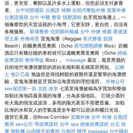
浴，更衣室，餐館以及許多水上運動，但您必須支付參賽
者。
台中頭部撥筋
台胞證 雄獅
自助式餐點外燴
苗栗外燴
台胞證過期
台中 中醫 整骨
指壓課程
在牙買加海灘上，一
個像塵世的天堂這樣的小海灣，它更安靜，更自然，但沒有
各種服務。
新埔整骨
北部眼科權威
台中 外燴 推薦
產後護
理之家
外燴佈置
雷鬼海灘（Reggae
美式整復 筋膜
Beach）距離奧喬里奧斯（Ocho
西屯體態調整
Rios）距離
酒店只有幾分鐘的車程就可以逃離奧喬里奧斯（Ocho
經絡
按摩課程
整骨學徒
Rios）。
massage
最近，風景秀麗的
目的地竹海灘俱樂部的原始名稱和新名稱眾所周知。
記帳
士 會計乙級
無論您是尋找輕鬆的避難所還是繁華的海灘體
驗，雷鬼海灘都是牙買加沿海度假的理想場所。
外燴公司
seo保證第一頁
北投 推拿
七英里海灘被稱為牙買加和整個
加勒比海地區最美麗的海灘，分為多個地區。 它很少遇到
有大風的情況或波浪，多雨的陽光甚至不那麼普遍。 加勒
比海的水和宜人的空氣溫度全年都可以游泳和曬日光浴。
儘管它美麗，但Rose Corridor
宜蘭外燴
台中 外燴
台胞證
費用
seo公司
學按摩課程
台中 spa
經絡按摩課程
台北 按
摩
開飲機
白內障手術費用
台胞證 辦理
massage
台中國術