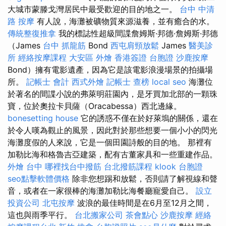
大城市蒙滕戈灣居民中最受歡迎的目的地之一。
台中 中清
路 按摩
有人說，海灘被礦物質來源滋養，並有癒合的水。
傳統整復推拿
我的標誌性超級間諜詹姆斯·邦德·詹姆斯·邦德
（James
台中 抓龍筋
Bond
西屯肩頸放鬆
James
醫美診
所
經絡按摩課程
大安區 外燴
香港簽證 台胞證
沙鹿按摩
Bond）擁有電影遺產，因為它是該電影浪漫場景的拍攝場
所。
記帳士 會計
西式外燴
記帳士 查榜
local seo
海灘位
於著名的間諜小說的弗萊明莊園內，是牙買加北部的一顆珠
寶，位於奧拉卡貝薩（Oracabessa）西北邊緣。
bonesetting house
它的誘惑不僅在於好萊塢的關係，還在
於令人嘆為觀止的風景，因此對於那些想要一個小小的閃光
海灘度假的人來說，它是一個田園詩般的目的地。 那裡有
加勒比海和格魯吉亞建築，配有古董家具和一些重建作品。
外燴 台中
哪裡找台中撥筋
台北撥筋課程
klook 台胞證
seo點擊軟體價格
除非您想踢和放鬆，否則請了解視線和聲
音，或者在一家很棒的海灘加勒比海餐廳寵愛自己。
設立
投資公司
北屯按摩
波浪的最佳時間是在6月至12月之間，
這也與雨季平行。
台北搬家公司
茶會點心
沙鹿按摩
經絡