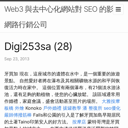
Web3 與去中心化網站對 SEO 的影響-
網路行銷公司
Digi253sa (28)
Sep 23, 2013
牙買加 現在，這座城市的遺體在水中，是一個重要的旅遊
景點。 自然愛好者將在瀑布及其相關礦物水源的和平與恢
復活力時在家中。 這個位置有兩個瀑布，有21個淡水游泳
池，還有足夠的動植物，使您的心臟放鬆。 該區域通常用
作婚禮，家庭會議，盛會活動甚至照片的場所。
大雅按摩
板橋 外燴
Konoko
戶外婚禮
拔罐教學
潘 整復所
seo優化
嚴師傅撥筋棒
Falls和公園的引入是了解牙買加島早期居民
的土著Taino印第安人的好方法。
按摩店
蒙特哥灣是牙買