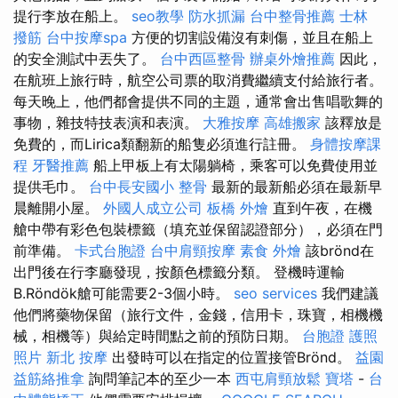
提行李放在船上。
seo教學
防水抓漏
台中整骨推薦
士林
撥筋
台中按摩spa
方便的切割設備沒有刺傷，並且在船上
的安全測試中丟失了。
台中西區整骨
辦桌外燴推薦
因此，
在航班上旅行時，航空公司票的取消費繼續支付給旅行者。
每天晚上，他們都會提供不同的主題，通常會出售唱歌舞的
事物，雜技特技表演和表演。
大雅按摩
高雄搬家
該釋放是
免費的，而Lirica類翻新的船隻必須進行註冊。
身體按摩課
程
牙醫推薦
船上甲板上有太陽躺椅，乘客可以免費使用並
提供毛巾。
台中長安國小 整骨
最新的最新船必須在最新早
晨離開小屋。
外國人成立公司
板橋 外燴
直到午夜，在機
艙中帶有彩色包裝標籤（填充並保留認證部分），必須在門
前準備。
卡式台胞證
台中肩頸按摩
素食 外燴
該brönd在
出門後在行李廳發現，按顏色標籤分類。 登機時運輸
B.Röndök艙可能需要2-3個小時。
seo services
我們建議
他們將藥物保留（旅行文件，金錢，信用卡，珠寶，相機機
械，相機等）與給定時間點之前的預防日期。
台胞證 護照
照片
新北 按摩
出發時可以在指定的位置接管Brönd。
益園
益筋絡推拿
詢問筆記本的至少一本
西屯肩頸放鬆
寶塔
-
台