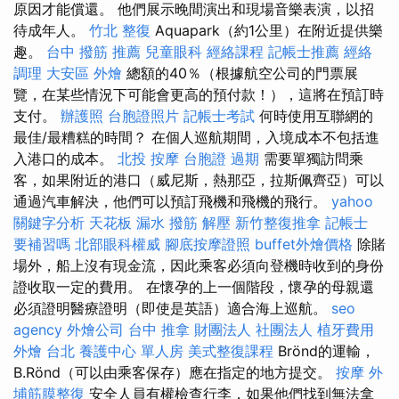
原因才能償還。 他們展示晚間演出和現場音樂表演，以招
待成年人。
竹北 整復
Aquapark（約1公里）在附近提供樂
趣。
台中 撥筋 推薦
兒童眼科
經絡課程
記帳士推薦
經絡
調理
大安區 外燴
總額的40％（根據航空公司的門票展
覽，在某些情況下可能會更高的預付款！），這將在預訂時
支付。
辦護照
台胞證照片
記帳士考試
何時使用互聯網的
最佳/最糟糕的時間？ 在個人巡航期間，入境成本不包括進
入港口的成本。
北投 按摩
台胞證 過期
需要單獨訪問乘
客，如果附近的港口（威尼斯，熱那亞，拉斯佩齊亞）可以
通過汽車解決，他們可以預訂飛機和飛機的飛行。
yahoo
關鍵字分析
天花板 漏水
撥筋 解壓
新竹整復推拿
記帳士
要補習嗎
北部眼科權威
腳底按摩證照
buffet外燴價格
除賭
場外，船上沒有現金流，因此乘客必須向登機時收到的身份
證收取一定的費用。 在懷孕的上一個階段，懷孕的母親還
必須證明醫療證明（即使是英語）適合海上巡航。
seo
agency
外燴公司
台中 推拿
財團法人 社團法人
植牙費用
外燴 台北
養護中心 單人房
美式整復課程
Brönd的運輸，
B.Rönd（可以由乘客保存）應在指定的地方提交。
按摩
外
埔筋膜整復
安全人員有權檢查行李，如果他們找到無法拿