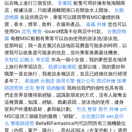
以在晚上進行三個安排。
安養院
船隻可用於擁有無海關商
店，根據法規，只能通過離開港口在開放水上開放。
台胞
證桃園
在這些商店中，乘客可以購買帶有MSC徽標的珠
寶，香水，煙草，飲料，衣服和產品。
嘉義 外燴
您也可以
使用On
北屯 整骨
-board標識卡在商店中付款。
台胞證桃
園
每艘MSC船都有乘客可以自由使用的游泳池/游泳池。
從那時起，我一直在嘗試在該地區花費盡可能多的時間，以
便我可以收集盡可能多的信息，並向乘客推薦最佳機會。
失智症
記帳士 考古題
作為一個小女孩，我的夢想是在地球
上旅行和學習語言。
筋膜沾黏撥筋
從那以後，我的愛好和
職業一直在旅行，我會說多種語言，並且已經擔任旅行經理
多年了。
易遊網 台胞證
搜尋引擎
會計公司
西式外燴
按摩
師證照班
北屯 整骨
肌肉酸痛
我相信我們的個性也具有我
們走世界並獲得新經驗，認識新朋友的方式，沒有人能奪走
這種寶藏，知識，經驗。 戲劇原因，游泳池的使用，健身
室和戶外運動器材，參與板計劃。
竹北 整骨
新竹 外燴 ptt
MSC提供三個級別的服務：“經驗”。
台北會計師
seo是什
么
整復師證照
Bella和Fantastica均可訪問所有三個機艙位
置（內部，窗戶，陽台），而AUEREA（在某些船上）適用