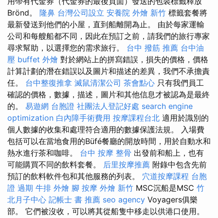
用帶有代金券（代金券的最後頁面）發送的包裝標籤釋放
Brönd。
隆鼻
台灣公司設立
安養院
外燴 新竹
標籤套餐將
最新發送到他們的小屋，直到船離開為止。 由於每家運輸
公司和每艘船都不同，因此在預訂之前，請我們的旅行專家
尋求幫助，以選擇您的需求旅行。
台中 撥筋 推薦
台中油
壓
buffet 外燴
對於網站上的拼寫錯誤，損失的價格，價格
計算計劃的潛在錯誤以及圖片和描述的差異，我們不承擔責
任。
台中整復推拿
滅鼠清潔公司
茶會點心
只有我們員工
確認的價格，數據，描述，圖片和其他信息才被認為是最終
的。
易遊網 台胞證
社團法人登記好處
search engine
optimization
白內障手術費用
按摩課程台北
適用於識別的
個人數據的收集和處理符合適用的數據保護法規。 入場費
包括可以在當地食用的Büfé餐廳的開放時間，用於自動水和
熱水進行茶和咖啡。
台中 按摩 整骨
出發前和船上，也有
可能購買不同的飲料套餐。
后里按摩推薦
附錄中包含先前
預訂的飲料軟件包和其他服務的列表。
穴道按摩課程
台胞
證 過期
牛排 外燴
腳 按摩
外燴 新竹
MSC沉船是MSC
竹
北月子中心
記帳士 書 推薦
seo agency
Voyagers俱樂
部。 它們被沒收，可以將其從船隻中移走以供港口使用。