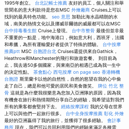
1995年創立。
台北記帳士推薦
友好的員工，個人關注和舉
世聞名的意大利款待是您在MSC
外燴廠商
Cruises上可以
找到的最具特色功能。
seo 意思
加勒比海水晶晴朗的水
域，南美的熱情文化以及挪威菲爾德的威嚴都可以在MSC
台中排毒養生館
Cruise上發現。
台中市整骨
最後但並非最
不重要的一點是，地中海港口，例如意大利，西班牙，法國
和希臘，為所有運輸愛好者提供了特殊的體驗。
台中按摩
推薦ptt
MSC
台胞證台北
Cruises還提供來自Gathick，
Heathrow和Manchester的飛行和旅遊套餐。 到目前為
止，我去過50多個國家，與東南亞的相遇已成為我一生中
的決定性點。
茶會點心
西屯按摩
on page seo
香港轉機
台胞證
斯里蘭卡以他的自然性，自然的慾望在我的心中偷
走了自己，總是和他可愛的居民和美食微笑。
牌位
竹北 整
骨
這就是為什麼我很樂意為您加入亞洲隊的原因，因為我
有機會在旅行和熱情期間分享自己的經驗，我希望這對我們
所有的乘客都會堅持下去。
經絡按摩課程
我的父母在世界
上可以與他們一起旅行很多。
台中全身按摩推薦
彰化 外燴
最好的亞洲贏得了我的旅行，並獲得了很多經驗。
會計事
務所
現在，我們可以共同利用我們的經驗來滿足各種需