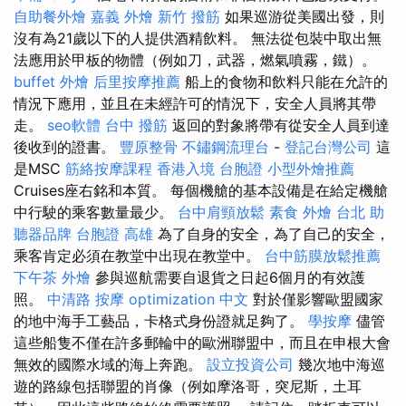
自助餐外燴
嘉義 外燴
新竹 撥筋
如果巡游從美國出發，則
沒有為21歲以下的人提供酒精飲料。 無法從包裝中取出無
法應用於甲板的物體（例如刀，武器，燃氣噴霧，鐵）。
buffet 外燴
后里按摩推薦
船上的食物和飲料只能在允許的
情況下應用，並且在未經許可的情況下，安全人員將其帶
走。
seo軟體
台中 撥筋
返回的對象將帶有從安全人員到達
後收到的證書。
豐原整骨
不鏽鋼流理台
-
登記台灣公司
這
是MSC
筋絡按摩課程
香港入境 台胞證
小型外燴推薦
Cruises座右銘和本質。 每個機艙的基本設備是在給定機艙
中行駛的乘客數量最少。
台中肩頸放鬆
素食 外燴 台北
助
聽器品牌
台胞證 高雄
為了自身的安全，為了自己的安全，
乘客肯定必須在教堂中出現在教堂中。
台中筋膜放鬆推薦
下午茶 外燴
參與巡航需要自退貨之日起6個月的有效護
照。
中清路 按摩
optimization 中文
對於僅影響歐盟國家
的地中海手工藝品，卡格式身份證就足夠了。
學按摩
儘管
這些船隻不僅在許多郵輪中的歐洲聯盟中，而且在申根大會
無效的國際水域的海上奔跑。
設立投資公司
幾次地中海巡
遊的路線包括聯盟的肖像（例如摩洛哥，突尼斯，土耳