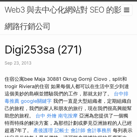
Web3 與去中心化網站對 SEO 的影響-
網路行銷公司
Digi253sa (271)
Sep 23, 2013
住宿公寓bee Maja 30881 Okrug Gornji Ciovo，split和
trogir Riviera的住宿 如果每個人都可以在生活中至少到達
這個美妙的島嶼並體驗我們的工作，那就太好了。
台中排
毒推薦
google關鍵字
我們一直是大型組織者，定期組織自
己的旅程，我們的家人和朋友的旅行，現在我們很高興能幫
助您的旅程。
台中 外燴
南屯按摩
亞洲為您提供了一個獨
特而特殊的解決方案，為那些計劃或夢見亞洲旅程的人已經
超過7年了。
產後護理
記帳士 會計師
會計事務所
每列表示