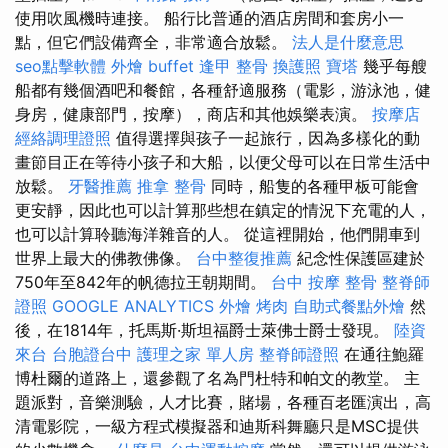
使用吹風機時連接。 船行比普通的酒店房間和套房小一
點，但它們設備齊全，非常適合放鬆。
法人是什麼意思
seo點擊軟體
外燴 buffet
逢甲 整骨
換護照
寶塔
幾乎每艘
船都有幾個酒吧和餐館，各種舒適服務（電影，游泳池，健
身房，健康部門，按摩），商店和其他娛樂表演。
按摩店
經絡調理證照
值得選擇與孩子一起旅行，因為多樣化的動
畫節目正在等待小孩子和大船，以便父母可以在日常生活中
放鬆。
牙醫推薦
推拿 整骨
同時，船隻的各種甲板可能會
更安靜，因此也可以計算那些想在鎮定的情況下充電的人，
也可以計算聆聽海洋雜音的人。 從這裡開始，他們開車到
世界上最大的佛教佛像。
台中整復推薦
紀念性保護區建於
750年至842年的帆德拉王朝期間。
台中 按摩 整骨
整脊師
證照
GOOGLE ANALYTICS
外燴 烤肉
自助式餐點外燴
然
後，在1814年，托馬斯·斯坦福爵士萊佛士爵士發現。
陸資
來台
台胞證台中
護理之家 單人房
整脊師證照
在通往鮑羅
博杜爾的道路上，還參觀了名為門杜特和帕文的教堂。 主
題派對，音樂測驗，人才比賽，賭場，各種百老匯演出，高
清電影院，一級方程式模擬器和迪斯科舞廳只是MSC提供