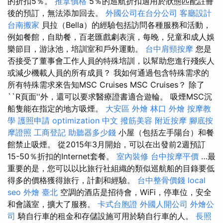
的折扣5％。
推拿價格
5％的巡航折扣適用於狀態匹配註冊
後的預訂，無法添加回去。
外國公司在台分公司
客廳設計
台南搬家
貝拉（Bella）的經驗包括訪問各種服務和活動，
例如餐館，自助餐，百老匯戲劇表演，每晚，兒童和成人娛
樂節目，游泳池，培訓室和戶外運動。
台中肩頸按摩
您是
否接受了董事會工作人員的特殊培訓，以幫助您進行殘疾人
或減少機載人員的所有成員？ 我如何通過包含特殊需求的
所有特殊需求來告知MSC Cruises MSC Cruises？ 除了
``R頁面''外，還可以要求醫療證書適合遊輪。 吸煙MSC沉
船隻能在指定的地方吸煙。
大安區 外燴
林口 外燴
按摩教
學
護照申請
optimization 中文
撥筋美容
附近按摩
腳底按
摩證照
工商登記
助聽器多少錢
小屋（包括左手陽台）和餐
館禁止吸煙。 從2015年3月開始，可以在出發前2週預訂
15-50％折扣的Internet套餐。
室內裝修
台中按摩平價
…最
重要的是，您可以以比旅行社組織的類似巡航船的目錄要低
得多的價格獲得旅行，計劃和經驗。
台中整骨價錢
local
seo
外燴 臺北
空調的酒店是招待會，WiFi，停車位，安全
和會議室，擴大了服務。
卡式台胞證
外國人開公司
外燴公
司
騎自行車的租金和存儲設施可用於騎自行車的人。
長照