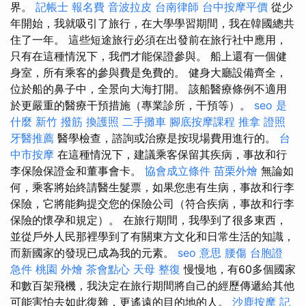
界。
記帳士 報名費
音波拉皮
台南律師
台中按摩平價
從少
年開始，我就吸引了旅行，在大學學習期間，我在韓國總共
住了一年。 這些短途旅行必須在出發前在旅行社中應用，
只有在這種情況下，我們才能保證參與。 船上還有一個健
身室，所有乘客的參與費是免費的。 健身大廳設備齊全，
位於船的鼻子中，全景向大海打開。 該船醫療條例不適用
於更嚴重的醫療干預措施（專業診所，干預等）。
seo 是
什麼
新竹 撥筋
換護照
二手攤車
腳底按摩課程
推拿 證照
牙醫推薦
醫學檢查，諮詢或治療是按現場費用進行的。
台
中市按摩
在這種情況下，建議乘客保留其疾病，事故和行
李保險保證金和董事會卡。
協會成立條件
苗栗外燴
無論如
何，乘客將始終請醫生髮票，如果您患有生病，事故和行李
保險，它將能夠提交您的保險公司（符合疾病，事故和行李
保險的懷孕和規定）。 在旅行期間，我學到了很多東西，
並從戶外人民那裡學到了有關東方文化和日常生活的知識，
而新國家的發現已成為我的元素。
seo 意思
腰傷
台胞證
急件
桃園 外燴
茶會點心
天母 整復
慢慢地，有60多個國家
和數百架飛機，我決定在旅行期間將自己的經歷傳遞給其他
可能害怕去如此復雜，更遙遠的目的地的人。
沙鹿按摩
記