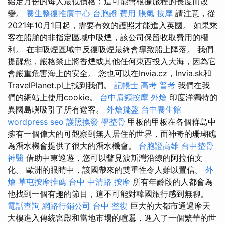
給定月份的每人最低價格；這可能會根據旅程的長度而改
變。
養生整復推廣中心
台胞證 費用
脹氣 按摩
請注意，從
2021年10月1日起，需要有效的護照才能進入英國。 如果乘
客在船舶的非指定區域中吸煙，該公司保留收取費用的權
利。 在非吸煙區域中反復吸煙最終會導致船上降落。 我們
提醒您，嚴格禁止將香煙或其他任何東西投入大海，因為它
會嚴重危害海上的安全。 您也可以在Invia.cz，Invia.sk和
TravelPlanet.pl上找到我們。
記帳士 高考 普考
我們在我
們的網站上使用cookie。
台中肩頸按摩
外燴
印度洋獨特的
異國島嶼吸引了所有遊客。
外燴擺盤
台中養生館
wordpress seo
護照換發
學整骨
甲板的甲板在各個群島中
擁有一個偉大的可觀察到無人居住的世界，而神奇的珊瑚礁
為潛水機會提供了很大的潛水機會。
台胞證高雄
台中整骨
神醫
借助中東巡遊，您可以瞥見波斯灣沿線的阿拉伯文
化。 歐洲的眼睛中，該國帶來的雙重性令人難以置信。
外
燴
草屯按摩推薦
台中 中清路 按摩
所有年齡段的人都會為
他找到一個有趣的節目，這不可能對韓國旅行感到無聊。
電話查詢
網路行銷公司
台中 整復
巨大的大都市通過摩天
大樓進入傳統宮殿和當地市場的喧囂，進入了一個繁華的世