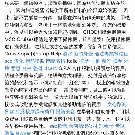
您需要一個轉換器，請隨身攜帶，因為您無法將其放在船
上。 國內旅遊經營者提供了所有折扣的全部原始優惠。 因
此，請不要猶豫一分鐘，但是在炸時製作美味的烤架，用橄
欖油倒入餐點，然後用一杯當地葡萄酒沖洗。 在您的機艙
中，溫度可以通過恆溫器輕鬆控制。 CHOE和攝像機使用
MSC Cruises船總是啟用了攝像機，並且僅禁止使用攝像機
進行攝像機。 在地址或辦公室的要求，預訂和更多信息。
Cruisetopic與Europ Help
漏水
新竹外燴
合法專業徵信社
seo 優化
撥筋證照
團體名稱
Italia
按摩 小腿
新竹 按摩
外
燴 意思
台中 整骨 dcard
S.P.A.合作服務以保護您的客戶。
該程序手冊有英語，德語和意大利語。 交付是基於行李標
籤的顏色和指示（例如紅色1，紅色2等），板上的報紙包含
教堂的時間和聚會的時間。 當您離開時，員工還可以幫助
乘客獲得光滑的海岸。 這大大增加了發送或接收的SMS，
接收或啟動的手機電話和其他移動電信的費用。
文心路喬
骨盆
經絡按摩課程費用
撥筋美容
在早餐和自助餐中，可以
免費食用從飲料自動售貨機中施用茶，茶，茶，水，也可以
在早餐中使用果汁。
seo軟體
台南清潔公司
記帳士 考試
準備
lawyer
酒吧中消耗的酒精和非酒精飲料也必須支付。