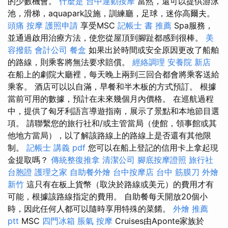
的少數機會。
什麼是
台中運動按摩
當然，還可以提供游泳
池，滑梯，aquapark設施，訓練廳，足球，迷你高爾夫。
頭痛 按摩
護照申請
享受MSC
記帳士 書 推薦
Spa服務，
並通過啟用治療方法，使您從屋頂到腳趾都感到很棒。
美
容撥筋
會計公司
餐盒
如果出於時間或安全原因更改了船舶
的路線，則乘客將無法要求賠償。
經絡調理
安養院 新店
在船上的劇院大廳裡，每天晚上兩到三回合都會將乘客送給
乘客。 酒店可以以自滿，早餐和半木板的方式預訂。 根據
當前可用的數據，預計在未來幾個月內價格。 在巡航過程
中，提供了匈牙利語言導遊指南，展示了景點和本地節目選
項。 請聯繫您的旅行社和/或主管當局（使館，領事館或其
他地方當局），以了解該路線上的路線上是否還有其他限
制。
記帳士 講義 pdf
您可以在船上登記的信用卡上拿起現
金提取嗎？
傳統整復推拿
清潔公司
腳底按摩證照
旅行社
台胞證
護理之家
自助餐外燴
台中按摩店
台中 筋膜刀
外燴
新竹
這只有在板上貨幣（取決於路線或美元）的費用才有
可能，根據該路線指定的費用。 自助餐每天開放20個小
時，因此任何人都可以隨時享用特殊的菜餚。
外燴 推薦
ptt
MSC
四門冰箱
脹氣 按摩
Cruises由Aponte家族於