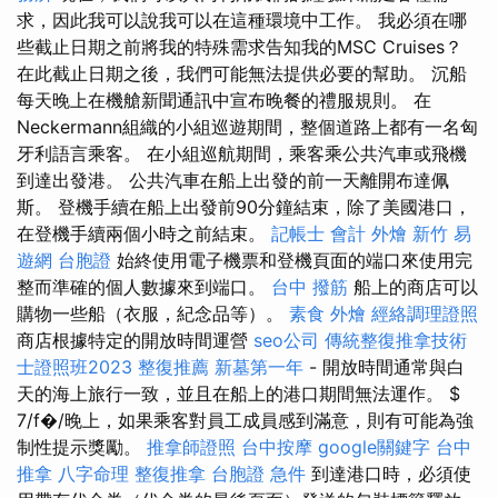
求，因此我可以說我可以在這種環境中工作。 我必須在哪
些截止日期之前將我的特殊需求告知我的MSC Cruises？
在此截止日期之後，我們可能無法提供必要的幫助。 沉船
每天晚上在機艙新聞通訊中宣布晚餐的禮服規則。 在
Neckermann組織的小組巡遊期間，整個道路上都有一名匈
牙利語言乘客。 在小組巡航期間，乘客乘公共汽車或飛機
到達出發港。 公共汽車在船上出發的前一天離開布達佩
斯。 登機手續在船上出發前90分鐘結束，除了美國港口，
在登機手續兩個小時之前結束。
記帳士 會計
外燴 新竹
易
遊網 台胞證
始終使用電子機票和登機頁面的端口來使用完
整而準確的個人數據來到端口。
台中 撥筋
船上的商店可以
購物一些船（衣服，紀念品等）。
素食 外燴
經絡調理證照
商店根據特定的開放時間運營
seo公司
傳統整復推拿技術
士證照班2023
整復推薦
新墓第一年
- 開放時間通常與白
天的海上旅行一致，並且在船上的港口期間無法運作。 $
7/f�/晚上，如果乘客對員工成員感到滿意，則有可能為強
制性提示獎勵。
推拿師證照
台中按摩
google關鍵字
台中
推拿
八字命理 整復推拿
台胞證 急件
到達港口時，必須使