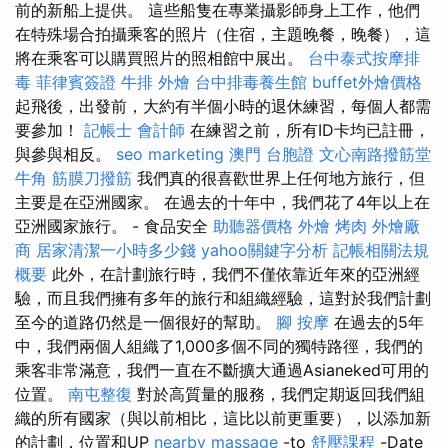
前的新船上提供。 這些船隻在專業攝影師身上工作，他們
在特殊場合拍攝乘客的照片（住宿，主題晚餐，晚餐），這
將在乘客可以購買照片的照相館中展出。
台中泰式按摩排
毒
菲律賓簽證
牛排 外燴
台中排毒養生館
buffet外燴價格
起飛後，出發前，大約有半個小時的退休練習，每個人都需
要參加！
記帳士 會計師
在練習之前，所有ID卡均已註冊，
與參與相反。
seo marketing
澳門 台胞證
文心南路撥筋堂
牛角 筋膜刀撥筋
我們真的很喜歡世界上任何地方旅行，但
主要是在亞洲國家。 在過去的十年中，我們花了4年以上在
亞洲國家旅行。 - 食品安全
助聽器價格
外燴 烤肉
外燴廠
商
居家清潔一小時多少錢
yahoo關鍵字分析
記帳相關法規
概要
此外，在計劃旅行時，我們不僅依靠近年來的亞洲經
驗，而且我們擁有多年的旅行和組織經驗，這對於我們計劃
至今的道路仍然是一個很好的幫助。
腳 按摩
在過去的5年
中，我們兩個人組織了1,000多個不同的獨特路徑，我們的
乘客非常滿意，我們一直在不斷擴大通過Asianeked可用的
位置。
南屯整復
對於高質量的服務，我們定期返回我們組
織的所有國家（與以前相比，這比以前更重要），以添加新
的計劃，位置和UP
nearby massage
-to
舒壓課程
-Date