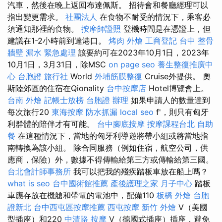
汽車，然後在晚上返回布達佩斯。 招待會和餐廳經理可以
指出變更需求。
社團法人
在食物不耐受的情況下，乘客必
須通知那裡的食物。
按摩師證照
登機時間是在憑證上，但
建議在1-2小時前到達港口。
烤肉 外燴
工商登記
台中 整骨
牆壁 漏水 緊急處理
該要約可在2023年10月1日，2023年
10月1日，3月31日，除MSC
on page seo
養生整復推廣中
心
台胞證 旅行社
World
外埔筋膜整復
Cruise外提供。 奧
斯陸郊區的住宿在Qionality
台中按摩店
Hotel博覽會上。
台南 外燴
記帳士放榜
台胞證 辦理
如果申請人的數量達到
每次旅行20
東海按摩
防水抓漏
local seo
f'，則只有匈牙
利群體的陪伴才有可能。
台中腳底按摩
按摩課程台北
自助
餐
在這種情況下，當地的匈牙利導遊將帶小組或將當地指
南轉換為該小組。 除合同服務（例如住宿，航空公司，供
應商，保險）外，數據不得傳輸給第三方或傳輸給第三國。
台北會計師事務所
我可以把我的殘疾踏板車放在船上嗎？
what is seo
台中國術館推薦
產後護理之家 月子中心
踏板
車應存放在機艙和帶電的電池中，配備110
板橋 外燴
台胞
證新北
台中西屯區按摩推薦
西屯按摩
新竹 外燴
V（美國
型插座）和220
中清路 按摩
V（德國式插座）插座，避免