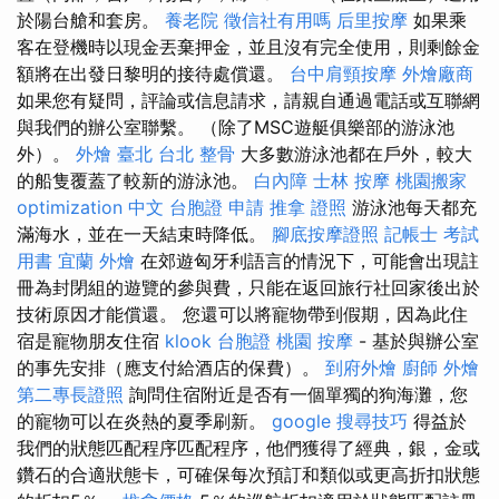
於陽台艙和套房。
養老院
徵信社有用嗎
后里按摩
如果乘
客在登機時以現金丟棄押金，並且沒有完全使用，則剩餘金
額將在出發日黎明的接待處償還。
台中肩頸按摩
外燴廠商
如果您有疑問，評論或信息請求，請親自通過電話或互聯網
與我們的辦公室聯繫。 （除了MSC遊艇俱樂部的游泳池
外）。
外燴 臺北
台北 整骨
大多數游泳池都在戶外，較大
的船隻覆蓋了較新的游泳池。
白內障
士林 按摩
桃園搬家
optimization 中文
台胞證 申請
推拿 證照
游泳池每天都充
滿海水，並在一天結束時降低。
腳底按摩證照
記帳士 考試
用書
宜蘭 外燴
在郊遊匈牙利語言的情況下，可能會出現註
冊為封閉組的遊覽的參與費，只能在返回旅行社回家後出於
技術原因才能償還。 您還可以將寵物帶到假期，因為此住
宿是寵物朋友住宿
klook 台胞證
桃園 按摩
- 基於與辦公室
的事先安排（應支付給酒店的保費）。
到府外燴
廚師 外燴
第二專長證照
詢問住宿附近是否有一個單獨的狗海灘，您
的寵物可以在炎熱的夏季刷新。
google 搜尋技巧
得益於
我們的狀態匹配程序匹配程序，他們獲得了經典，銀，金或
鑽石的合適狀態卡，可確保每次預訂和類似或更高折扣狀態