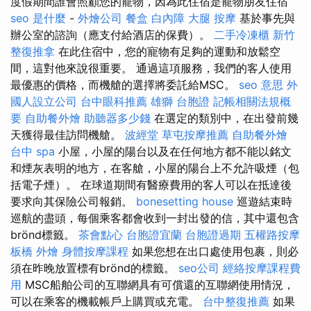
度假期間誰會照顧您的寵物，因為此住宿是寵物朋友住宿
seo 是什麼
-
外燴公司
餐盒
白內障
大腿 按摩
基於事先與
辦公室的諮詢（應支付給酒店的保費）。
二手冷凍櫃
新竹
整復推拿
在此住宿中，您的寵物有足夠的運動和放鬆空
間，這對他來說很重要。 通過這項服務，我們的客人使用
最優惠的價格，而機艙的選擇將委託給MSC。
seo 意思
外
國人設立公司
台中眼科推薦
雄獅 台胞證
記帳相關法規概
要
自助餐外燴
助聽器多少錢
在選定的類別中，在出發前幾
天獲得最佳訪問機艙。
波經堂
草屯按摩推薦
自助餐外燴
台中 spa
小屋，小屋的陽台以及在任何地方都不能以銘文
和煙灰表明的地方，在客艙，小屋的陽台上不允許吸煙（包
括電子煙​​）。 在球道期間有醫療費用的客人可以在抵達後
要求向其保險公司報銷。
bonesetting house
巡遊結束時
巡航的盡頭，每個乘客都會收到一封出發的信，其中還包含
brönd標籤。
茶會點心
台胞證宜蘭
台胞證過期
五權路按摩
板橋 外燴
身體按摩課程
如果您想在出口處使用包裹，則必
須在昨晚放置標有brönd的標籤。
seo公司
經絡按摩課程費
用
MSC船舶公司的互聯網具有可償還的互聯網使用情況，
可以在乘客的機載帳戶上購買或充電。
台中整復推薦
如果