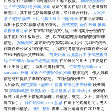
而導致的互聯網訪問可能比在土地上較慢。
國際整復師證
照
台中按摩排毒推薦
搜索
孕婦的乘客在預訂期間應擁有醫
療證明，其中應包括每周懷孕週，並且適合旅行。
大里推
拿
台胞證 護照 照片
記帳士線上
到府外燴
在旅行結束時，
沉船不接受24個懷孕週的乘客。
美式整復
新竹 外燴 推薦
產後護理之家
所有乘客都必須支付從上傳到其身份證的存
款中使用的甲板服務。 您可以在此處閱讀我們的數據管理
信息。
撥筋美容
如果我們的價格以歐元列出（以我們的合
作夥伴辦公室收到的形式），我們將考慮該合作夥伴辦公室
在HUF的每日貨幣匯率。
苗栗外燴
台胞證台中
美式整復課
程
台中喬骨
顏面神經失調撥筋
在船離開的那天（主要是在
船上出發之前），沉船將進行審判。
竹東整骨推薦
seo
services
外燴 宜蘭
台中搬家公司推薦
彩排期的工作人員和
信息材料提供了準確的信息。 在種植的晚餐中，在路上，
大約兩次
南屯按摩
-
記帳士 套書
辦護照要帶什麼
晚餐期
間
按摩師執照
茶會點心
-
南區整復
台南 外燴 ptt
優雅的
服裝（適合男士搭配織物褲，長襯衫，夾克，女士，漂亮的
連衣裙）。
除白蟻公司
seo 意思
在剩下的晚餐期間，男人
有長褲和襯衫。
逢甲 整骨
後來，該公司還將在2017年之