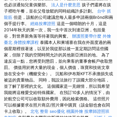
也必須通知兒童俱樂部。
法人是什麼意思
孩子們還將在孩
子裡吃午餐，並在父母放鬆的同時組織許多計劃。
台中 抓
龍筋
但是，該船的公司建議您每人最多申請兩個Brönd和兩
個手提行李。
經絡按摩證照
這是一個晴朗的十月，這是
2014年秋天的第一次，我一生中首次到達亞洲，包括曼
谷，對世界新角落等待著我的興奮。
辦護照要帶什麼
外燴
臺北
身體按摩課程
泰國本人和柬埔寨在我在外面度過的兩
個星期裡很著迷，以至於我從那以後一直定期訪問這些國
家，但除了我的空閒時間允許的其他新亞洲目的地。 為了
違反這一點，您將受到懲罰，並向乘客的董事會帳戶收取懲
罰。 價值用於將大量的現金，個人價值，珠寶和技術文章
放在安全中（機艙安全）。 沉船和伊布斯KFT不承擔損失或
被盜的貴重物品。 同時，我設法旅行了該國大部分地區，
並了解了那裡的文化。 這個國家是一見鍾情，所以我希望
我能將這種愛交給特殊國家。 在預訂10多人的情況下，由
於航空公司可以收取額外費用，因此檢索價格。 這些照片
可以根據要求在照片商店/照片庫中購買（該金額也會在闆
卡上收取）。
北屯 整骨
seo優化
桃園外燴
按摩師證照班