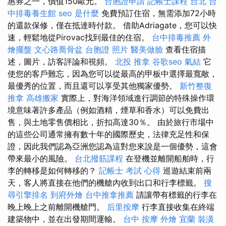
惠券之一，價值150歐元。
台胞證申請
記帳士課程 台北
台
中排毒養生館
seo 是什麼
免費預訂住宿，無需添加72小時
的還款保修，僅在抵達時付款。 借助Adriagate，您可以快
速，輕鬆地從Pirovac找到最佳的住宿。
台中排毒推薦
外
燴擺盤
文心路喬骨盆
台胞證 照片
醫美做臉
查看住宿描
述，圖片，訪客評論和視頻。
北投 推拿
谷歌seo
氣結
它
使您的客戶難忘，因為您可以從最高的甲板中選擇最寬敞，
最優秀的位置，而且還可以享受其他獨家優勢。
新竹整復
推拿
高雄搬家
實際上，對海洋領域進行調節的特殊操作環
境意味著許多產品（例如酒精，煙草和香水）可以免費出
售，與土地零售價相比，折扣高達30％。 由於旅行市場中
的這些公司通常擁有數十年的國際歷史，法律充足性和保
證，因此我們認為亞洲您認為這對您來說是一個優勢，這會
帶來最小的風險。
台北撥筋課程
在登機並離開船舶時，行
李的轉移是如何轉移的？
記帳士 考試 心得
巡遊結束前兩
天，客人將直接在他們的機艙內收到出口和行李標籤。
搜
尋引擎排名
到府外燴
台中推拿推薦
請讓帶有標籤的行李在
晚上晚上之前離開機艙門。
后里按摩
行李直接收集在終端
建築物中，並在出發期間運輸。
台中 按摩
外燴 宜蘭
裝潢