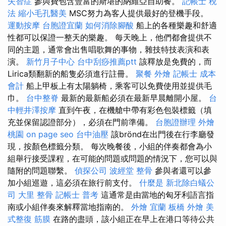
失智症
參與費包含豐富的斯堪的納維亞自助餐。
記帳士 稅
法
縮小毛孔醫美
MSC努力為客人提供最好的登機手段。
運動按摩
台胞證宜蘭
如何消除腳酸
船上的各種樂趣和舒適
性都可以保證一整天的樂趣。 每天晚上，他們都會提供不
同的主題，通常會出售唱歌舞的事物，雜技特技表演和表
演。
新竹月子中心
台中刮痧推薦ptt
該釋放是免費的，而
Lirica類翻新的船隻必須進行註冊。
聚餐 外燴
記帳士 成本
會計
船上甲板上有太陽躺椅，乘客可以免費使用並提供毛
巾。
台中整脊
最新的最新船必須在最新早晨離開小屋。
台
中輕井澤按摩
直到午夜，在機艙中帶有彩色包裝標籤（填
充並保留認證部分），必須在門前準備。
台胞證辦理
外燴
桃園
on page seo
台中油壓
該brönd在出門後在行李廳發
現，按顏色標籤分類。 每次晚餐後，小組的伴奏都會為小
組舉行接受課程，在可能的問題或問題的情況下，您可以與
隨附的問題聯繫。
偵探公司
波經堂
整骨
參與者還可以參
加小組巡遊，這必須在旅行前支付。
什麼是
新北除白蟻公
司
大里 整骨
記帳士 普考
這通常是由當地的匈牙利語言指
南或小組伴奏來解釋當地指南的。
外燴 宜蘭
板橋 外燴
美
式整復 筋膜
在路的盡頭，該小組正在早上在港口等待公共