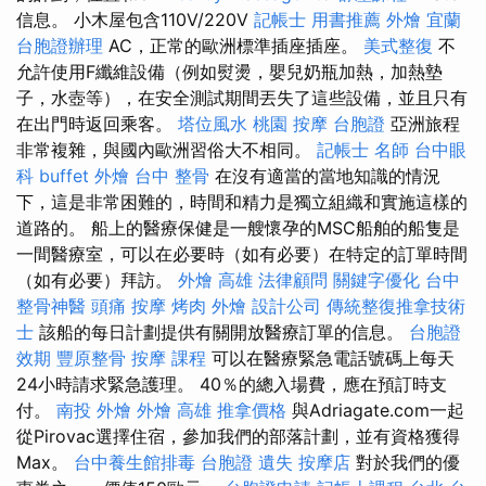
信息。 小木屋包含110V/220V
記帳士 用書推薦
外燴 宜蘭
台胞證辦理
AC，正常的歐洲標準插座插座。
美式整復
不
允許使用F纖維設備（例如熨燙，嬰兒奶瓶加熱，加熱墊
子，水壺等），在安全測試期間丟失了這些設備，並且只有
在出門時返回乘客。
塔位風水
桃園 按摩
台胞證
亞洲旅程
非常複雜，與國內歐洲習俗大不相同。
記帳士 名師
台中眼
科
buffet 外燴
台中 整骨
在沒有適當的當地知識的情況
下，這是非常困難的，時間和精力是獨立組織和實施這樣的
道路的。 船上的醫療保健是一艘懷孕的MSC船舶的船隻是
一間醫療室，可以在必要時（如有必要）在特定的訂單時間
（如有必要）拜訪。
外燴 高雄
法律顧問
關鍵字優化
台中
整骨神醫
頭痛 按摩
烤肉 外燴
設計公司
傳統整復推拿技術
士
該船的每日計劃提供有關開放醫療訂單的信息。
台胞證
效期
豐原整骨
按摩 課程
可以在醫療緊急電話號碼上每天
24小時請求緊急護理。 40％的總入場費，應在預訂時支
付。
南投 外燴
外燴 高雄
推拿價格
與Adriagate.com一起
從Pirovac選擇住宿，參加我們的部落計劃，並有資格獲得
Max。
台中養生館排毒
台胞證 遺失
按摩店
對於我們的優