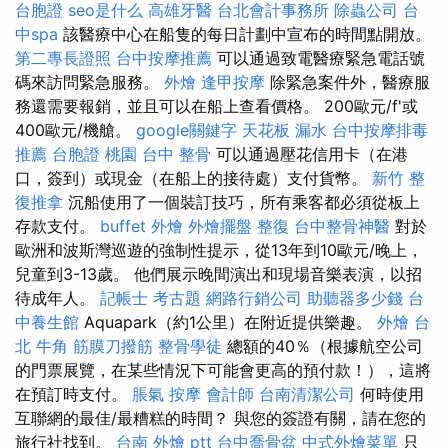
台胞證
seo是什么
高雄牙醫
台北會計事務所
除蟲公司
台
中spa
該醫療中心在船隻的每日計劃中宣布的時間點開放。
第二專長證照
台中按摩推薦
可以通過致電醫療緊急電話號
碼來訪問緊急服務。
外燴
逢甲按摩
除緊急案件外，醫療服
務還需要報銷，並且可以在船上查看價格。 200歐元/f'或
400歐元/機艙。
google關鍵字
天花板 漏水
台中按摩排毒
推薦
台胞證 桃園
台中 整骨
可以通過壓花信用卡（在港
口，簽到）或現金（在船上的接待處）支付貨幣。
新竹 整
復推拿
沉船使用了一個裝訂技巧，所有乘客都必須從板上
存款支付。
buffet 外燴
外燴擺盤
整復
台中整骨神醫
對於
歐洲和波斯灣巡遊的強制性提示，從13年到10歐元/晚上，
兒童到3-13歲。 他們展示晚間演出和現場音樂表演，以招
待成年人。
記帳士 考古題
網路行銷公司
助聽器多少錢
台
中養生館
Aquapark（約1公里）在附近提供樂趣。
外燴 台
北
牛角 筋膜刀撥筋
整骨學徒
總額的40％（根據航空公司
的門票展覽，在某些情況下可能會更高的預付款！），這將
在預訂時支付。
脹氣 按摩
會計師
台南清潔公司
何時使用
互聯網的最佳/最糟糕的時間？ 與您的簽證有關，請在您的
旅行社找到。
台南 外燴 ptt
台中喬骨盆
中式外燴菜單
只