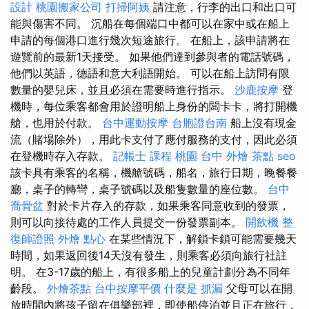
設計
桃園搬家公司
打掃阿姨
請注意，行李的出口和出口可
能與傷害不同。 沉船在每個端口中都可以在家中或在船上
申請的每個港口進行幾次短途旅行。 在船上，該申請將在
遊覽前的最新1天接受。 如果他們達到參與者的電話號碼，
他們以英語，德語和意大利語開始。 可以在船上訪問有限
數量的嬰兒床，並且必須在需要時進行指示。
沙鹿按摩
登
機時，每位乘客都會用於證明船上身份的闆卡卡，將打開機
艙，也用於付款。
台中運動按摩
台胞證台南
船上沒有現金
流（賭場除外），用此卡支付了應付服務的支付，因此必須
在登機時存入存款。
記帳士 課程 桃園
台中 外燴 茶點
seo
該卡具有乘客的名稱，機艙號碼，船名，旅行日期，晚餐餐
廳，桌子的轉彎，桌子號碼以及船隻數量的座位數。
台中
喬骨盆
對於卡片存入的存款，如果乘客同意收到的發票，
則可以向接待處的工作人員提交一份發票副本。
開飲機
整
復師證照
外燴 點心
在某些情況下，解鎖卡鎖可能需要幾天
時間，如果返回後14天沒有發生，則乘客必須向旅行社註
明。 在3-17歲的船上，有很多船上的兒童計劃分為不同年
齡段。
外燴茶點
台中按摩平價
什麼是
抓漏
父母可以在開
放時間內將孩子留在俱樂部裡，即使船停泊並且正在旅行，