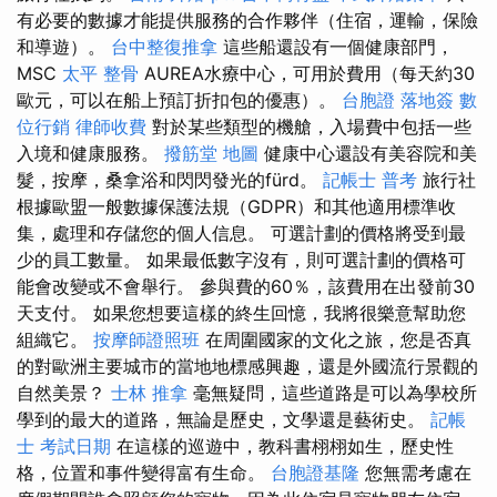
有必要的數據才能提供服務的合作夥伴（住宿，運輸，保險
和導遊）。
台中整復推拿
這些船還設有一個健康部門，
MSC
太平 整骨
AUREA水療中心，可用於費用（每天約30
歐元，可以在船上預訂折扣包的優惠）。
台胞證 落地簽
數
位行銷
律師收費
對於某些類型的機艙，入場費中包括一些
入境和健康服務。
撥筋堂 地圖
健康中心還設有美容院和美
髮，按摩，桑拿浴和閃閃發光的fürd。
記帳士 普考
旅行社
根據歐盟一般數據保護法規（GDPR）和其他適用標準收
集，處理和存儲您的個人信息。 可選計劃的價格將受到最
少的員工數量。 如果最低數字沒有，則可選計劃的價格可
能會改變或不會舉行。 參與費的60％，該費用在出發前30
天支付。 如果您想要這樣的終生回憶，我將很樂意幫助您
組織它。
按摩師證照班
在周圍國家的文化之旅，您是否真
的對歐洲主要城市的當地地標感興趣，還是外國流行景觀的
自然美景？
士林 推拿
毫無疑問，這些道路是可以為學校所
學到的最大的道路，無論是歷史，文學還是藝術史。
記帳
士 考試日期
在這樣的巡遊中，教科書栩栩如生，歷史性
格，位置和事件變得富有生命。
台胞證基隆
您無需考慮在