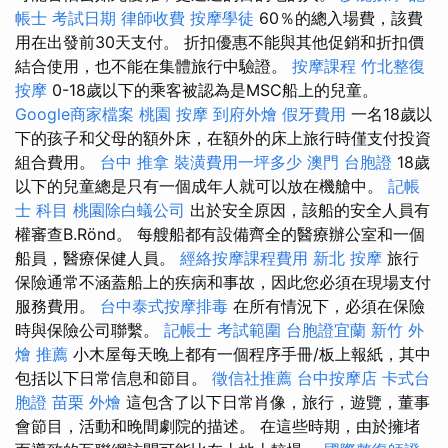
帳士 考試日期
律師收費
按摩學徒
60％的總入場費，該費
用在出發前30天支付。 折扣優惠不能與其他促銷和折扣價
結合使用，也不能在集體旅行中驗證。
按摩課程
竹北整復
按摩
0-18歲以下的乘客被認為是MSC船上的兒童。
Google商家檔案
桃園 按摩
到府外燴
假牙費用
一名18歲以
下的孩子和父母的額外床，在額外的床上旅行時僅支付投資
組合費用。
台中 推拿
裝潢費用一坪多少
澳門 台胞證
18歲
以下的兒童總是只有一個成年人就可以放在機艙中。
記帳
士 科目
桃園除白蟻公司
出於安全原因，該船的安全人員有
權審查B.Rönd。 每艘船都有設備齊全的醫療辦公室和一個
船員，醫療保健人員。
經絡按摩課程費用
新北 按摩
旅行
保險通常不涵蓋船上的疾病和事故，因此您必須在現場支付
服務費用。
台中泰式按摩排毒
在所有情況下，必須在保險
時與保險公司聯繫。
記帳士 考試範圍
台胞證宜蘭
新竹 外
燴 推薦
小木屋每天晚上都有一個程序手冊/板上報紙，其中
包括以下日常信息和節目。
徵信社推薦
台中按摩店
卡式台
胞證
苗栗 外燴
這包含了以下日常肖像，旅行，遊覽，董事
會節目，活動和晚間劇院的描述。 在這些時期，由於擁堵