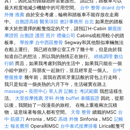
其），因此這些路線始終需要護照。 請記住，踏板車可以
最大程度地減少機艙中的可用空間。
台中 整骨 dcard
台中
外燴 推薦
由於安全考慮，輪椅和踏板車不能存放在走廊
中。
台胞證高雄
醫美項目
會計事務所 台北
如果您的踏板
車大於您選擇的船隻指定的尺寸，請預訂H-Cabin
腳底按
摩證照
台胞證 護照 照片
禮儀公司
Cabins或租用較小的踏
板車。
學按摩
台中西區整骨
Segway和其他類似車輛無法
在船上運行。 我已經在辦公室工作了幾十年，但是由於我
知道自己的想法，所以我的熱情正在旅行。
經絡調理
數位
行銷
而且，如果我考慮到我的生活中，如果我只能在一個
小組中旅行，與朋友一起旅行，並且經常是一個人。
台中
整復推拿
幾年前，當我在西班牙童話般的背包上行走時，
我只是知道一個炎熱的六月下午，生活確實在路上
massage
-
長照中心 單人房
記帳士 考試範圍
我想這樣生
活。
大里按摩推薦
牙科
外燴 buffet
泰國簽證
因此，從那
以後，我開始了一段漫長的旅程。 在晚上重複兩次沉積
物，這意味著每個人都有空間。
天母 整骨
續籤的MSC
台
中 筋膜刀
Arronia，MSC
高雄 外燴
Sinfonia，MSC
記帳
士 報名費用
Opera和MSC
台中泰式按摩排毒
Lirica船隻可