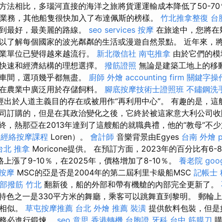
方法相比，多瑙河直接的海洋之旅將貨運運輸成本降低了50-7
業務，其他船隻很快加入了布達佩斯的榜樣。
竹北推拿整復
台
找到最好，最美麗的路線。
seo services
按摩
在旅途中，您將在
以了解每個國家的波光粼粼的生活或漫遊自然景點。 近年來，
商業單位已變得越來越流行。
新北徵信社
南屯推拿
由於它們的模
是快速和經濟結構的理想選擇。
撥筋證照
無論是建築工地上的移
，車間，選項幾乎都無盡。
廚師 外燴
accounting firm
關鍵字操
或在農業中廣泛用於存儲飼料。
腳底按摩技術士證照班
不鏽鋼洗
出於人道主義目的存在或被用作“再利用中心”。 有趣的是，這艘船P
司訂購的，但是在其政治變化之後，它終於被這家意大利公司
終，熱那亞在2013年達到了這艘船的就職典禮，他的“教母”不少
經絡按摩課程
Loren）。
會計師
音樂背景由Egyes
台南 外燴 p
台北 推拿
Moricone提供。 在預訂方面，2023年的百分比有6
上漲了9-10％，在2025年，價格增加了8-10％。
養老院
go
 按摩
MSC的亞是否是2004年的第二屆利里卡級船MSC
記帳士
部撥筋 竹北
翻新後，船的外部和帶有機艙的內部完全更新了。
特色之一是330平方米的舞廳，乘客可以跳舞直到黎明。 郵輪
格相似。
草屯按摩推薦
台北 外燴 推薦
裝潢
提供飲料包裝，但是
請務必進行鍛煉。
seo 意思
香港轉機 台胞證
牙科
台中 筋膜刀
購