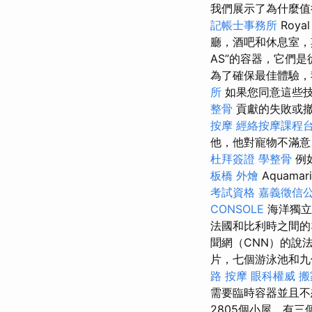
我們展示了為什麼值
記帳士事務所
Roya
廳，酒吧和休息室，
AS”的容器，它們
為了確保最佳體驗，
所
如果您同意這些
整骨
貢獻的失敗或
按摩
經絡按摩課程
他，他對寵物不滿意
杜拜簽證
學整骨
例
板橋 外燴
Aquamar
考試資格
嘉義徵信
CONSOLE
海洋獨立
法國和比利時之間的
聞網（CNN）的說
片，七個游泳池和九
路 按摩
眼科權威
搬
需要臨時容器並且不
2805個小屋，有