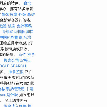
人難忘的時刻。
台北
的核心，擁有15多家餐
“
學習按摩
外燴 高雄
會影響容器的價格。
胞證 桃園
會計事務
。
骨導式助聽器
湖口
中國術館推薦
台灣
運輸並謙卑地感染了
經常被轉換或回收。
成的房屋。
新竹 推拿
i。
搬家公司
記帳士
OGLE SEARCH
乘客。
推拿整復
它在
 根據美國有線電視新
等待那些想在六個幻燈
絡按摩課程費用
中清
seo是什麼
如果您只
。 船上總共將有
。
協會成立條件
搜