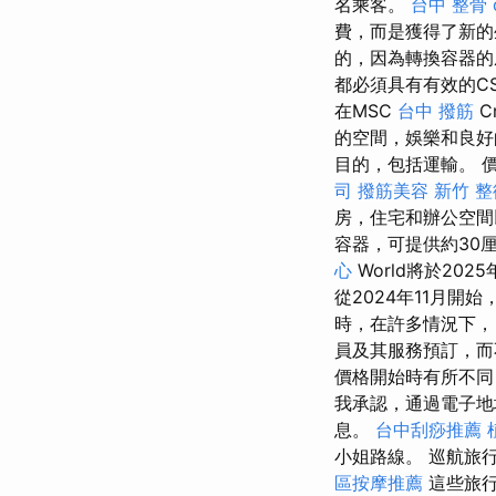
名乘客。
台中 整骨 d
費，而是獲得了新
的，因為轉換容器的
都必須具有有效的C
在MSC
台中 撥筋
C
的空間，娛樂和良好
目的，包括運輸。 
司
撥筋美容
新竹 
房，住宅和辦公空
容器，可提供約30厘
心
World將於20
從2024年11月開
時，在許多情況下
員及其服務預訂，而
價格開始時有所不同
我承認，通過電子地
息。
台中刮痧推薦
小姐路線。 巡航旅
區按摩推薦
這些旅行