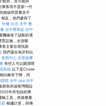
攬子航班，並可能與
還喜歡乘客而不是新一代
的路線和質量並不
，相反，他們參與了
。
外燴 台北
太平 整
排毒
台中喬骨盆
台中
的發電機確保了該船的電
體育設施，水游樂
乘客主要在尋找新
復
我們還在匈牙利出
。
長照中心
后里按摩
燴
有些人可以購買啤
證高雄
以下是Cruise
天相比略有下降，同
師證照
台中 spa
台中
絲雀群島和波斯灣開設
025年所包括的乘
運輸工具，然後廢棄
美容
根據計算，與傳