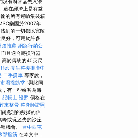
 他們沒有將容器丟入浪
，這在經濟上是有益
輸的所有運輸集裝箱
MSC樂團於2007年
以找到的一切都以寬敞
量良好，可用於許多
外燴推薦
網路行銷公
，而且適合轉換容器
薦
高於傳統的40英尺
fet
養生整復推廣中
要
二手攤車
專家說，
東市場撥筋堂
“與此同
說，有一些乘客為海
。
記帳士 證照
價格在
竹東整骨
整脊師證照
有關處理的數據的信
素峰或玩迷失的沙丘
各種機會。
台中西屯
臉部撥筋
在本文中，