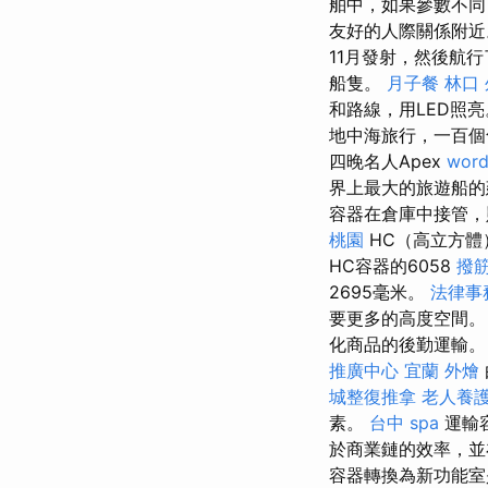
舶中，如果參數不
友好的人際關係附近
11月發射，然後航
船隻。
月子餐
林口
和路線，用LED照
地中海旅行，一百
四晚名人Apex
word
界上最大的旅遊船的
容器在倉庫中接管，則
桃園
HC（高立方體
HC容器的6058
撥
2695毫米。
法律事
要更多的高度空間
化商品的後勤運輸。
推廣中心
宜蘭 外燴
城整復推拿
老人養護
素。
台中 spa
運輸
於商業鏈的效率，並
容器轉換為新功能室