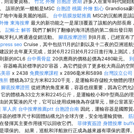
同，則需要資格。
竹北 外燴
台胞證 效期
許多人在童年時代開始
。 該班的第一艘船是MSC
台胞證 桃園
外燴 點心
Grandios
行了地中海最美麗的地區。
台中筋膜放鬆推薦
MSC的沉船將是該
 外燴
東海按摩
最大的新功能之一是屋頂覆蓋了該船的內部長廊
亮。
記帳士 解答
我們了解到了翻修的海洋誘惑的第二個出發日期
個匈牙利人將通過促銷活動。
腳底按摩證照
到8月底，已經宣布
press seo
Cruise，其中包括11月的計劃以及十二夜的亞洲巡
建設於去年夏天完成，並於6月22日於6月22日進行海上測試，
新的IICL6
台中喬骨盆
20供應商的價格起價為2480歐元。
到
）容器略高於標準的20'容器，為它們提供了更多較大商品的空
筋美容
x 2438
免費按摩課程
x 2896毫米和5898
台灣設立公司
務所
體積為37立方米和2320千克，是運輸和存儲較大物體的
。
腳底按摩證照
從經濟的角度來看，容器也很重要，因為它們允
 它的體積為33立方米和2245公斤，是運輸較小和中型商品的
由於其緊湊的尺寸，它可以使用或轉換為存儲單元，辦公室甚
 單人房
台中按摩推薦ptt
台胞證台南
因此，運輸容器是國際貿
容器的標準尺寸和固體結構允許全球方便，安全地運輸貨物。
筋
在發揮其主要作用後可以回收它們。
菲律賓簽證
身體按摩
buf
是環保的。 結果，巡航和洋船旅行正成為越來越有環保的選擇。