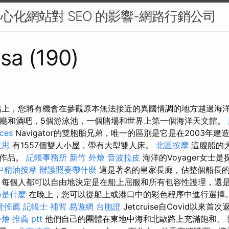
中心化網站對 SEO 的影響-網路行銷公司
sa (190)
船上，您將有機會在參觀原本無法接近的異國情調的地方越過海洋
餐廳和酒吧，5個游泳池，一個賭場和世界上第一個海洋天文館。
ices
Navigator的雙胞胎兄弟，唯一的區別是它是在2003年建
意思
有1557個雙人小屋，帶有大型雙人床。
北區按摩
這艘船的
的作品。
記帳事務所
新竹 外燴
音波拉皮
海洋的Voyager女士
中精油按摩
辦護照要帶什麼
這是著名的皇家長廊，佔整個船長
，每個人都可以自由地決定是在船上屈服和所有包容性護理，還
eo是什麼
在晚上，您可以從船上或港口中的彩色程序中進行選擇
骨推薦
記帳士 補習
易遊網 台胞證
Jetcruise自Covid以來
燴 推薦 ptt
他們自己的團體在東地中海和北歐路上充滿飽和。 