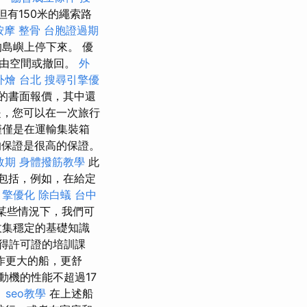
，但有150米的繩索路
按摩 整骨
台胞證過期
島嶼上停下來。 優
自由空間或撤回。
外
外燴 台北
搜尋引擎優
的書面報價，其中還
，您可以在一次旅行
僅僅是在運輸集裝箱
的保證是很高的保證。
效期
身體撥筋教學
此
包括，例如，在給定
引擎優化
除白蟻
台中
某些情況下，我們可
收集穩定的基礎知識
得許可證的培訓課
作更大的船，更舒
動機的性能不超過17
。
seo教學
在上述船