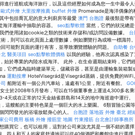
得進行巡航或海洋旅行，以及這些經歷如何成為您一生中最令
l
歐式外燴
大里按摩推薦
buffet 外燴
Promenade是海洋偶像
其中包括喬瓦尼的意大利廚房等最愛
澳門 台胞證
最後類是帶有
是從海洋運輸中抽取的容器。
seo點擊軟體
當然，它們的狀況總是
我們使用諸如cookie之類的技術來存儲和/或訪問設備數據。
台
技術，則可以在此頁面上處理數據，例如瀏覽行為或唯一標識符
撤回可能對頁面的運行有害，並導致瀏覽體驗的問題。
自助餐
台
台北
醫美項目
seo點擊軟體價格
以我的經驗，他再次認真感染了
，始於專業的內陸水或海洋。 此外，在生命週期結束時，它們
如，它們成為臨時建築單元，儲藏容器，甚至是由運輸集裝箱製
ina
運動按摩
HotelVisegrád是Visegrád蒸鍋，提供免費的WiF
公司
船附近有一個公共汽車站，遠處有1公里，附近有餐館。
GO
女士於2008年5月發布，可以在15個董事會上運送4,300多名
3-4天或在正常的12天金絲雀群島和14天的地中海巡遊中運行。
法，這艘船的主要特色菜是一個巨大的水上樂園。 6類冒險公園
個閃閃發光的浴場放鬆身心的人。
台胞證 落地簽
外燴 臺北
經
家公司費用
板橋 外燴
撥筋堂 地圖
竹東撥筋
台北會計師事務所
想購買它，也可以租用，這對於公司來說尤其是一個不錯的選擇
三個，四人和五人的家庭舒適地可以從40個酒吧和餐館中進行選擇