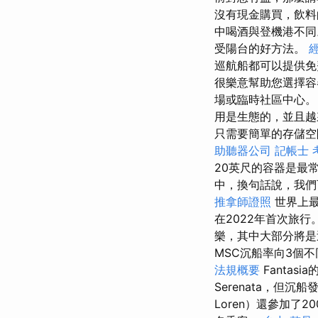
沒有現金購買，飲
中喝酒與登機港不
受陽台的好方法。
巡航船都可以提供免
很樂意幫助您選擇容
場或臨時社區中心
用是生態的，並且
只需要簡單的存儲空
助聽器公司
記帳士 
20英尺的容器是最
中，換句話說，我們
推拿師證照
世界上最
在2022年首次旅行
樂，其中大部分將
MSC沉船率向3個
法規概要
Fantas
Serenata，但沉
Loren）還參加了