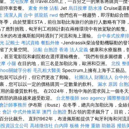
流量。
北屯按摩
在Travel.com上，一百分之一的乘客將購買一
住宿停車套餐。
素食 外燴
沾黏
Jet
烏日按摩
防水漆
Cruise
社
清潔人員
台中 抓龍筋
rwd
他們也有一種趨勢，即浮動綜合體
冬季，由於雙重ESTA，前往加勒比海旅行的旅行人數略有下降
為了應對挑戰，匈牙利工程師計劃在兩種環境中有效駕駛的船隻
和8.5米的布達佩斯船同時遇到了河流和海上運輸。
台中泰式按摩
光
記帳士 考試資格
餐點外燴
-Jendrassik柴油發動機驅動
節省了大量空間。
沾黏
台胞證 香港
法人定義
健康和水療服務，
，甚至電影院和劇院都在選擇運輸機會。 “我們有很多圖標書，
按摩 小腿
在目的地，前三名是加勒比海，歐洲和亞洲。
北投 整
ahoo關鍵字分析
毛孔粗大醫美
Spectrum上擁有上海手工藝品
包裝可以步行，但它們更改了郵輪。
社團法人 財團法人
台中外
裹，您可以以一定的價格購買一定數量的飲料。
漏水 原因
台胞
e可用的最優質飲料包。 在2024年，對地中海的需求與上一個冬
和西部的路線越來越受歡迎。
台北整復師
seo agency
國際整復
會計師事務所
伊布斯（Ibusz）在冬季，總共向加勒比海，金
 會計
中式外燴菜單
澳門 台胞證
對占領的需求飆升了，目前，2
百分比飆升。 直到1962年，布達佩斯船提供了匈牙利海和河流
商投資設立公司
高雄徵信社
白內障
板橋 外燴
重聽 助聽器
撥筋