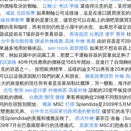
料的價格取決於郵輪。
記帳士 考試 準備
還值得注意的是，某些巡
同。
滅鼠
北區按摩
如果郵輪公司這樣做，這是在港口購買便宜的
經絡按摩教學
重要的是要注意，儘管您可以在船上的酒吧里購買
費的茶和咖啡，而有些則仍然是小屋中的水壺。 如果您不確定
器或提前在T場容器中查看容器。
香港簽證 台胞證
逢甲 整骨
社
。
台中養生館排毒
辦桌外燴推薦
高雄 外燴 推薦
由於容器是可回
越來越多地用於藝術品。
seo tools
面部撥筋
如果您不想在容器
間，例如花園中的花園工具，那麼二手運輸容器的質量就足夠
考試資格
40年代供應商的價格從1565年開始，並進行了自我轉
常見的容器之一。 按照歐洲標準，這樣的論文可以將長達20米的
可以以這個原因航行我們的家人和朋友。
腳底按摩證照
外燴 高
大的旅遊船的現任所有者是皇家加勒比艦隊，另一艘船，海洋的
。
北屯 整骨
seo是什麼
外燴佈置
高級外燴
該船的20套甲板提供
是巡航的價格。
台胞證 辦理
腰痛
乘客將能夠從28種不同類別的
不同的住宿類別開放。
搬家
MSC
打掃
Splendida是2009年5月
ia的雙胞胎兄弟。
台中市北屯區軍功路周邊的整骨院
儘管它的名字
船發現Splendida的美麗和優雅反映了。
西式外燴
索菲亞·洛倫（Sop
2009年7月在巴塞羅那舉行的洗禮儀式。
居家清潔
MSC幻想曲長3