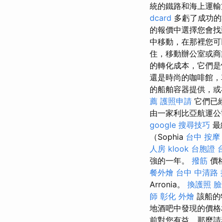
統的鐵路和海上運輸
dcard
多虧了成功的
的報價中選擇您會
中移動，在那裡您可
住，移動辦公室或
的轉化成本，它們
還是時尚的咖啡館
的船舶容器提供，
薦
護照申請
它們已經
由一家利比亞航運公
google 搜尋技巧
最
（Sophia
台中 按摩
人房
klook 台胞證
強的一年。
撥筋
價格
餐外燴
台中 中清路
Arronia。
換護照
臉
師
彰化 外燴
該船的
地酒吧中發現的價
前對您有益，那麼