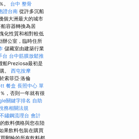
0％。
台中 整骨
胞證台南
從許多沉船
幾個大洲最大的城市
將船容器轉換為居
塊化性質和相對較低
動辦公室，臨時住所
作
儲藏室由建築行業
手台
台中筋膜放鬆推
reziosa最初是
收購。
西屯按摩
於索菲亞·洛倫
tt
餐盒
長照中心 單
-8％，否則一年就有很
ogle關鍵字排名
自助
 稅務相關法規
不鏽鋼流理台
會計
上的飲料價格與您在陸
如果飲料包裝在購買
買郵輪的所有飲料都