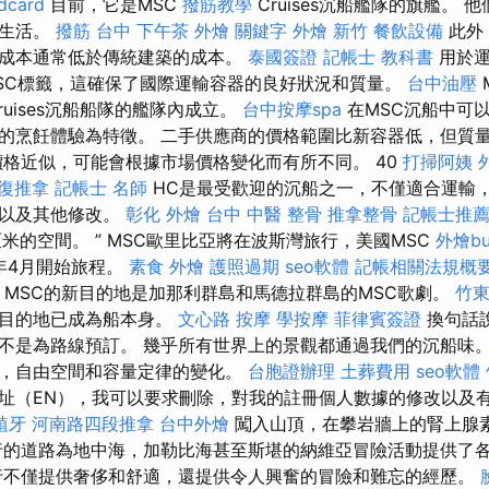
card
目前，它是MSC
撥筋教學
Cruises沉船艦隊的旗艦。
的生活。
撥筋 台中
下午茶 外燴
關鍵字
外燴 新竹
餐飲設備
此外
成本通常低於傳統建築的成本。
泰國簽證
記帳士 教科書
用於運
SC標籤，這確保了國際運輸容器的良好狀況和質量。
台中油壓
ruises沉船船隊的艦隊內成立。
台中按摩spa
在MSC沉船中可
的烹飪體驗為特徵。 二手供應商的價格範圍比新容器低，但質
價格近似，可能會根據市場價格變化而有所不同。 40
打掃阿姨
整復推拿
記帳士 名師
HC是最受歡迎的沉船之一，不僅適合運輸
間以及其他修改。
彰化 外燴
台中 中醫 整骨
推拿整骨
記帳士推
米的空間。 ” MSC歐里比亞將在波斯灣旅行，美國MSC
外燴buf
25年4月開始旅程。
素食 外燴
護照過期
seo軟體
記帳相關法規概
始，MSC的新目的地是加那利群島和馬德拉群島的MSC歌劇。
竹
，目的地已成為船本身。
文心路 按摩
學按摩
菲律賓簽證
換句話
不是為路線預訂。 幾乎所有世界上的景觀都通過我們的沉船味
，自由空間和容量定律的變化。
台胞證辦理
土葬費用
seo軟體
址（EN），我可以要求刪除，對我的註冊個人數據的修改以及
植牙
河南路四段推拿
台中外燴
闖入山頂，在攀岩牆上的腎上腺
行的道路為地中海，加勒比海甚至斯堪的納維亞冒險活動提供了
不僅提供奢侈和舒適，還提供令人興奮的冒險和難忘的經歷。