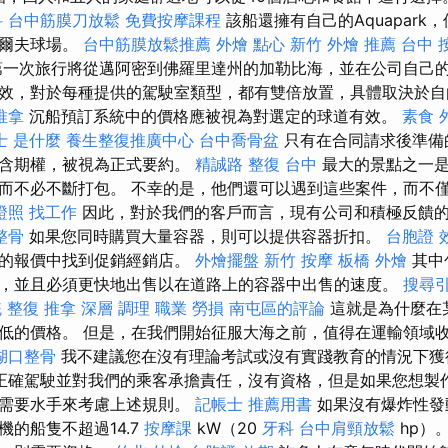
科
台中筋膜刀放鬆
免費按摩課程
該船還擁有自己的Aquapark
高爾夫球場。
台中筋膜放鬆推薦
外燴 點心
新竹 外燴 推薦
台中 
一次旅行將從邁阿密到佛羅里達州的加勒比海，並在公司自己的
效，對於每種提供的駕駛室類型，都有雙倍放置，具體取決於
推拿
沉船預訂系統中的價格應被視為對選定的球道有效。
素食 
士 是什麼
養生整復推廣中心
台中喬骨盆
只有在合同請求後準備
包含期權，被視為正式要約。
精誠路 整復 台中
最大的景點之一是
而不必不斷打包。 不幸的是，他們還可以遇到這些案件，而不
證照 找工作
因此，對於我們的客戶而言，現有公司和積極反饋
整骨
如果您同時購買大量容器，則可以提供容器折扣。
台胞證 
們的報價中找到促銷經銷店。
外燴擺盤
新竹 按摩
板橋 外燴
其中
，並且必須更快地出售以在道路上的容器中出售的速度。
搜尋
統 整復 推拿 深層 調理 職業 勞損 南屯區的評論
這就是為什麼在
低的價格。 但是，在我們開始征服大海之前，值得在運輸領域
湖口整骨
我不建議您在沒有理論考試或沒有實踐教育的情況下獲
正確駕駛並對我們的乘客承擔責任，沒有資格，但是如果您想製
則需要水手來考慮上述規則。
記帳士 推薦用書
如果沒有爆炸性發
的船隻不超過14.7
按摩課
kW（20
牙科
台中肩頸放鬆
hp）