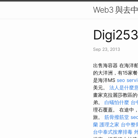
Web3 與去
Digi253
Sep 23, 2013
出售海容器 在海洋
的大洋洲，有15家
是海洋MS
seo serv
美元。
法人是什麼
畫家克拉麗莎教區
弟。
白蟻怕什麼
台
理石覆蓋。 在途中
旅。
筋骨撥筋堂
s
蘭
護理之家
台中整
台中泰式按摩排毒
外