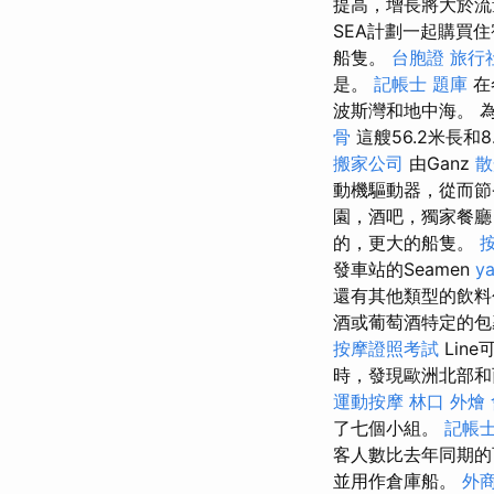
提高，增長將大於
SEA計劃一起購買
船隻。
台胞證 旅行
是。
記帳士 題庫
在
波斯灣和地中海。 
骨
這艘56.2米長
搬家公司
由Ganz
散
動機驅動器，從而
園，酒吧，獨家餐廳
的，更大的船隻。
發車站的Seamen
y
還有其他類型的飲料
酒或葡萄酒特定的包
按摩證照考試
Lin
時，發現歐洲北部
運動按摩
林口 外燴
了七個小組。
記帳士
客人數比去年同期的
並用作倉庫船。
外