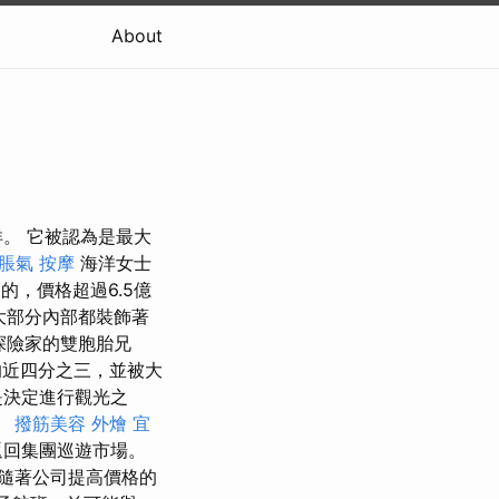
About
。 它被認為是最大
脹氣 按摩
海洋女士
造的，價格超過6.5億
大部分內部都裝飾著
是探險家的雙胞胎兄
的近四分之三，並被大
是決定進行觀光之
。
撥筋美容
外燴 宜
首次返回集團巡遊市場。
隨著公司提高價格的