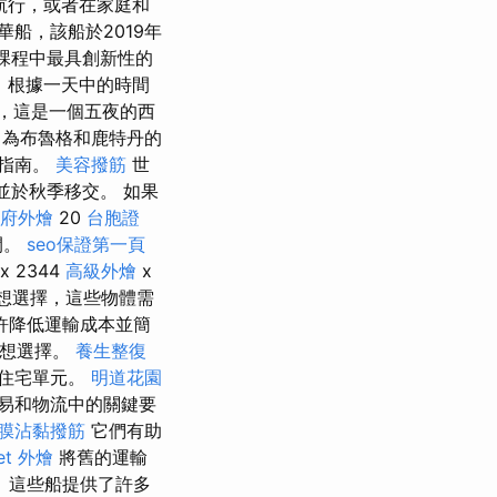
航行，或者在家庭和
a豪華船，該船於2019年
課程中最具創新性的
，根據一天中的時間
，這是一個五夜的西
了為布魯格和鹿特丹的
航指南。
美容撥筋
世
並於秋季移交。 如果
府外燴
20
台胞證
間。
seo保證第一頁
x 2344
高級外燴
x
理想選擇，這些物體需
許降低運輸成本並簡
理想選擇。
養生整復
至住宅單元。
明道花園
易和物流中的關鍵要
膜沾黏撥筋
它們有助
fet 外燴
將舊的運輸
 這些船提供了許多