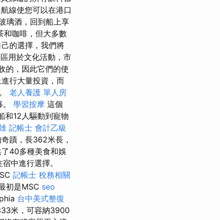
航線使您可以在港口
玻璃酒，回到船上享
茶和咖啡，但大多數
自己的選擇，我們將
區用於文化活動，市
收的，因此它們的使
上進行大量投資，而
了。
老人養護 單人房
移。
學習按摩
這個
船和12人驅動到寵物
雄
記帳士 會計乙級
奇蹟，長362米長，
了40多種美食和娛
住宿中進行選擇。
MSC
記帳士 稅務相關
最初是MSC
seo
hia
台中美式整復
33米，可容納3900