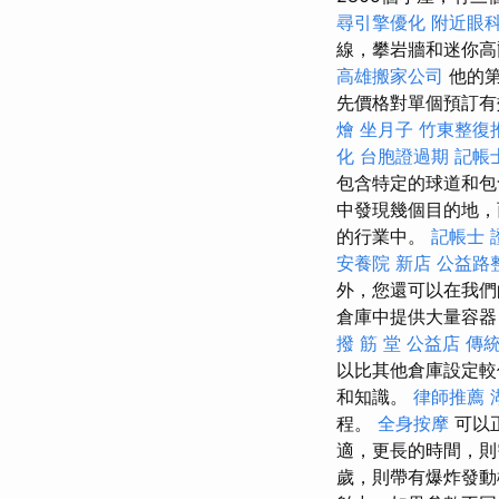
尋引擎優化
附近眼
線，攀岩牆和迷你
高雄搬家公司
他的第
先價格對單個預訂有
燴
坐月子
竹東整復
化
台胞證過期
記帳
包含特定的球道和
中發現幾個目的地，
的行業中。
記帳士 
安養院 新店
公益路
外，您還可以在我
倉庫中提供大量容器
撥 筋 堂 公益店 傳
以比其他倉庫設定較
和知識。
律師推薦
程。
全身按摩
可以
適，更長的時間，
歲，則帶有爆炸發動機