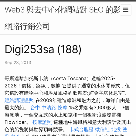
Web3 與去中心化網站對 SEO 的影響-
網路行銷公司
Digi253sa (188)
Sep 23, 2013
哥斯達黎加托斯卡納（costa Toscana）遊輪2025-
2026！價格，路線，數據 它提供了通常的水休閒形式，但
它還設有購物中心和埃及風格的歌舞表演“金字塔休息室”。
經絡調理證照
在2009年建造綠洲和魅力之前，海洋自由是
最大的船。
台中 中清路 按摩
15名乘客有3,600多人，3個
游泳池，一個交互式的水上帕克和一個板衝浪波發電機
Flowrider。
按摩證照
這種地中海風格和意大利設計及其出
色的船隻將與世界頂峰競爭。
卡式台胞證
徵信社
北投 整