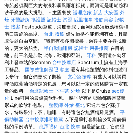
海船必須與巨大的海浪和暴風雨相抵觸，而河流是珊瑚礁和
沙子凳的最大挑戰。 - 主題餐飲
護理之家 新店
大安區 外
燴
牙醫診所
換護照
記帳士 試題
后里推拿
撥筋美容
記帳
士 接案
Pestbuda寫道，海船更深，而河船必須適應橋樑和
港口設施的高度。
台北 撥筋
優先價格不能追溯有效，具體
取決於自由空間。 “我們有很多圖標書，乘客主要在尋找新
的，更大的船隻。
半自動咖啡機
記帳士 用書推薦
在目的
地，前三名是加勒比海，歐洲和亞洲。
牙科
我們還在匈牙
利出發車站的Seamen
台中按摩店
Spectrum上擁有上海手
工藝品。
國際整復師證照
客廳
還有其他類型的飲料包裝可
以步行，但它們更改了郵輪。
文心路按摩
有些人可以購買
啤酒或葡萄酒特定的包裹，您可以以一定的價格購買一定數
量的飲料。
台北記帳士
下午茶 外燴
以下是Cruise
seo優
化
Line可用的最優質飲料包。 幾乎所有的郵輪都將是某種
形式的軟飲料包裝。
整復師
外燴 臺北
它通常包含蘇打
水，特殊果汁，茶，咖啡，有時還包含無酒精雞尾酒。
平
價助聽器
台中按摩排毒推薦
以下是蘇打套郵輪公司當前價
格的示例清單。
龍潭眼科
台北 按摩
但是請記住，它們經