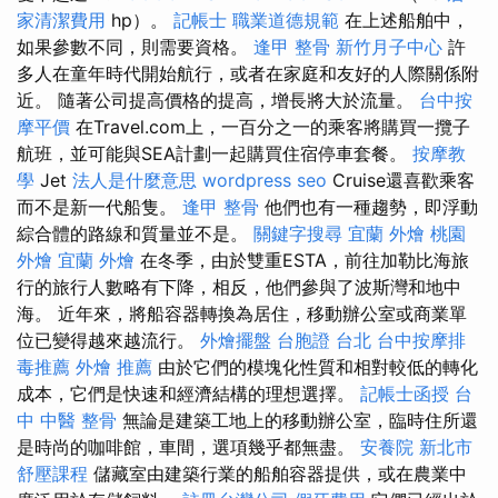
家清潔費用
hp）。
記帳士 職業道德規範
在上述船舶中，
如果參數不同，則需要資格。
逢甲 整骨
新竹月子中心
許
多人在童年時代開始航行，或者在家庭和友好的人際關係附
近。 隨著公司提高價格的提高，增長將大於流量。
台中按
摩平價
在Travel.com上，一百分之一的乘客將購買一攬子
航班，並可能與SEA計劃一起購買住宿停車套餐。
按摩教
學
Jet
法人是什麼意思
wordpress seo
Cruise還喜歡乘客
而不是新一代船隻。
逢甲 整骨
他們也有一種趨勢，即浮動
綜合體的路線和質量並不是。
關鍵字搜尋
宜蘭 外燴
桃園
外燴
宜蘭 外燴
在冬季，由於雙重ESTA，前往加勒比海旅
行的旅行人數略有下降，相反，他們參與了波斯灣和地中
海。 近年來，將船容器轉換為居住，移動辦公室或商業單
位已變得越來越流行。
外燴擺盤
台胞證 台北
台中按摩排
毒推薦
外燴 推薦
由於它們的模塊化性質和相對較低的轉化
成本，它們是快速和經濟結構的理想選擇。
記帳士函授
台
中 中醫 整骨
無論是建築工地上的移動辦公室，臨時住所還
是時尚的咖啡館，車間，選項幾乎都無盡。
安養院 新北市
舒壓課程
儲藏室由建築行業的船舶容器提供，或在農業中