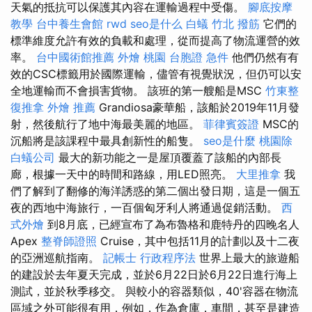
天氣的抵抗可以保護其內容在運輸過程中受傷。
腳底按摩
教學
台中養生會館
rwd
seo是什么
白蟻
竹北 撥筋
它們的
標準維度允許有效的負載和處理，從而提高了物流運營的效
率。
台中國術館推薦
外燴 桃園
台胞證 急件
他們仍然有有
效的CSC標籤用於國際運輸，儘管有視覺狀況，但仍可以安
全地運輸而不會損害貨物。 該班的第一艘船是MSC
竹東整
復推拿
外燴 推薦
Grandiosa豪華船，該船於2019年11月發
射，然後航行了地中海最美麗的地區。
菲律賓簽證
MSC的
沉船將是該課程中最具創新性的船隻。
seo是什麼
桃園除
白蟻公司
最大的新功能之一是屋頂覆蓋了該船的內部長
廊，根據一天中的時間和路線，用LED照亮。
大里推拿
我
們了解到了翻修的海洋誘惑的第二個出發日期，這是一個五
夜的西地中海旅行，一百個匈牙利人將通過促銷活動。
西
式外燴
到8月底，已經宣布了為布魯格和鹿特丹的四晚名人
Apex
整脊師證照
Cruise，其中包括11月的計劃以及十二夜
的亞洲巡航指南。
記帳士 行政程序法
世界上最大的旅遊船
的建設於去年夏天完成，並於6月22日於6月22日進行海上
測試，並於秋季移交。 與較小的容器類似，40'容器在物流
區域之外可能很有用，例如，作為倉庫，車間，甚至是建造