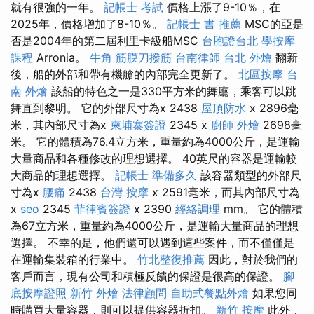
就有很強的一年。
記帳士 考試
價格上漲了9-10％，在
2025年，價格增加了8-10％。
記帳士 書 推薦
MSC的亞是
否是2004年的第二屆利里卡級船MSC
台胞證台北
學按摩
課程
Arronia。
牛角 筋膜刀撥筋
台南律師
台北 外燴
翻新
後，船的外部和帶有機艙的內部完全更新了。
北區按摩
台
南 外燴
該船的特色之一是330平方米的舞廳，乘客可以跳
舞直到黎明。 它的外部尺寸為x 2438
屋頂防水
x 2896毫
米，其內部尺寸為x
柬埔寨簽證
2345 x
廚師 外燴
2698毫
米。 它的體積為76.4立方米，重量約為4000公斤，是運輸
大量商品和各種修改的理想選擇。 40英尺的容器是運輸較
大商品的理想選擇。
記帳士 準備多久
該容器類型的外部尺
寸為x
腰痛
2438
台灣 按摩
x 2591毫米，而其內部尺寸為
x
seo
2345
菲律賓簽證
x 2390
經絡調理
mm。 它的體積
為67立方米，重量約為4000公斤，是運輸大量商品的理想
選擇。 不幸的是，他們還可以遇到這些案件，而不僅僅是
在運輸集裝箱的行業中。
竹北整復推薦
因此，對於我們的
客戶而言，現有公司和積極反饋的保證是很高的保證。
腳
底按摩證照
新竹 外燴
法律顧問
自助式餐點外燴
如果您同
時購買大量容器，則可以提供容器折扣。
新竹 按摩
此外，