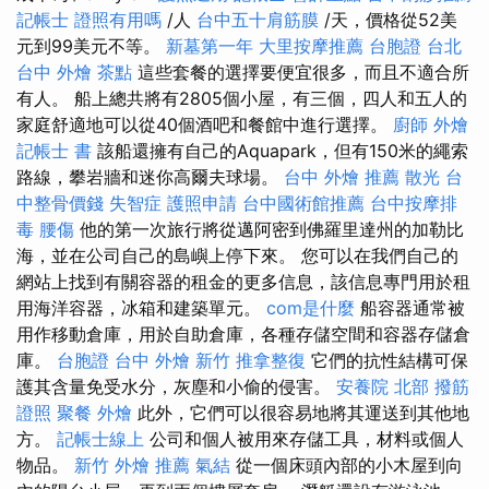
記帳士 證照有用嗎
/人
台中五十肩筋膜
/天，價格從52美
元到99美元不等。
新墓第一年
大里按摩推薦
台胞證 台北
台中 外燴 茶點
這些套餐的選擇要便宜很多，而且不適合所
有人。 船上總共將有2805個小屋，有三個，四人和五人的
家庭舒適地可以從40個酒吧和餐館中進行選擇。
廚師 外燴
記帳士 書
該船還擁有自己的Aquapark，但有150米的繩索
路線，攀岩牆和迷你高爾夫球場。
台中 外燴 推薦
散光
台
中整骨價錢
失智症
護照申請
台中國術館推薦
台中按摩排
毒
腰傷
他的第一次旅行將從邁阿密到佛羅里達州的加勒比
海，並在公司自己的島嶼上停下來。 您可以在我們自己的
網站上找到有關容器的租金的更多信息，該信息專門用於租
用海洋容器，冰箱和建築單元。
com是什麼
船容器通常被
用作移動倉庫，用於自助倉庫，各種存儲空間和容器存儲倉
庫。
台胞證 台中
外燴 新竹
推拿整復
它們的抗性結構可保
護其含量免受水分，灰塵和小偷的侵害。
安養院 北部
撥筋
證照
聚餐 外燴
此外，它們可以很容易地將其運送到其他地
方。
記帳士線上
公司和個人被用來存儲工具，材料或個人
物品。
新竹 外燴 推薦
氣結
從一個床頭內部的小木屋到向