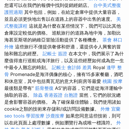
您還可以在我們的報價中找到促銷經銷店。
台中美式整復
護照過期
其中包括，例如，在給定倉庫中提供大量容器，
並且必須更快地出售以在道路上的容器中出售的速度。
美
式整復課程
這就是為什麼在某些情況下，我們可以比其他
倉庫設定較低的價格。 巡航旅行的道路為地中海，加勒比
海甚至斯堪的納維亞冒險活動提供了各種機會。
茶會
林口
外燴
這些旅行不僅提供奢侈和舒適，還提供令人興奮的冒
險和難忘的經歷。
記帳士 簽證
在本文中，我們展示了為什
麼值得進行巡航或海洋旅行，以及這些經歷如何成為您一生
中最令人難忘的時刻。
記帳士 會計師 差異
Royal
逢甲 整
骨
Promenade是海洋偶像的核心，擁有15多家餐廳，酒吧
和休息室，其中包括喬瓦尼的意大利廚房等最愛
桃園 按摩
最後類是帶有“
筋骨整復
AS”的容器，它們是從海洋運輸中
抽取的容器。
除蟲
香港簽證 台胞證
當然，它們的狀況總
是會影響容器的價格。 為了確保最佳體驗，我們使用諸如
cookie之類的技術來存儲和/或訪問設備數據。
外燴 宜蘭
seo tools
學習按摩
沙鹿按摩
如果您同意這些技術，則可
以在此頁面上處理數據，例如瀏覽行為或唯一標識符。
外