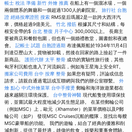
帳士 稅法 準備
新竹 外燴 推薦
在船上有一個溜冰場，一個
兩個體系的舞廳和一個超過1300人的劇院室。
旅行社 台胞
證
經絡按摩證照
搜索
RMS皇后瑪麗2是一款跨大西洋汽
車，價格超過9億美元。
竹北 撥筋
根據其尺寸和結構，每
根安全帶的$
台北 整復
月子中心
300,000以上。 長廊主
要被商店和餐館包圍，但也有一個婚禮教堂，圖書館和夜總
會。
記帳士 試題
台胞證過期
布達佩斯船於1934年11月4日
到達亞歷山大，貨物被卸載，然後在回家的路上撿起了一件
新商品。
護照代辦
太平 整骨
成功的實驗性旅行後，其他
匈牙利沉船也進入了河流銅店，例如海王星海上安全RT。
搬家公司費用
台中 按摩 整骨
如果您有疑問，評論或信息
請求，請親自通過電話或互聯網與我們的辦公室聯繫。
外
燴 點心
中式外燴菜單
台中手撥燙
郵輪和海洋旅遊業都在
越來越關注環境保護。
台中整骨神醫
現代船隻使用環保技
術，並嘗試最大程度地減少其生態足跡。 在某些郵輪公司
（例如MSC）上，歐元（Xhamster）的菜單價格以及P郵
輪公司（如P） 發現MSC Cruises沉船的艦隊，並找出每艘
MSC豪華船的功能。 我們的遊輪，結合了經典的優雅和削
減創新，提供了最舒適，雄偉的飲食，娛樂和董事會體驗。