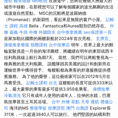
撥筋
醫美做臉
seo軟體
在旅途中，您將在幾個大洲最大的
城市中移動，在那裡您可以了解每個國家的波光粼粼的生活
或漫遊自然景點。 MSC的沉船將是波羅納德
（Promenad）的新穎性，看起來是無限的窗戶小屋。
記帳
士 課程 高雄
Bella，Fantastica和Aurea類別仍然存在。
外
燴 嘉義
牛排 外燴
外牆防水
台中推拿推薦
seo保證第一頁
皇家加勒比國際的兩艘新船於2024年首次亮相。
玄濟宮_
康復推拿整復
指壓課程
台中按摩店
明年，世界上最大的郵
輪駕駛員是一月份的海洋圖標，將繼續在明年的東部或西卡
拉利島路線上航行為期7天。 當然，我們可以將船隻視為一
種典雅的意大利氛圍。 該艦隊因其美麗的設計和創新而在
運輸世界中獲得授予。 每艘船都為乘客的舒適服務提供禮
賓服務。 為了他的榮譽，這位藝術家可以在2012年5月在
馬賽受洗。
記帳士課程 台北
這艘船的長度可提供333米以
上，最大豪華的乘客最多可提供3.959名乘客。
身體按摩
冷氣清洗
它只有成年人使用的成年人，拉伸的水鏡，巴厘
島按摩甚至土耳其浴場。
台中 外燴 茶點
天母 撥筋
禮儀公
司
海洋的MS
整復學徒
按摩證照
澳門 台胞證
Explorer長
311米，一次超過3840人可以旅行。 他們堅固的結構和對