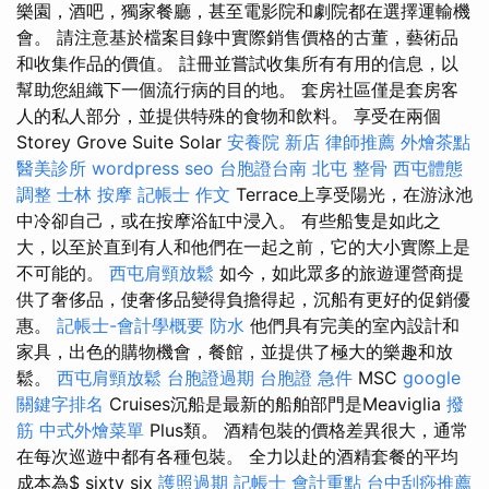
樂園，酒吧，獨家餐廳，甚至電影院和劇院都在選擇運輸機
會。 請注意基於檔案目錄中實際銷售價格的古董，藝術品
和收集作品的價值。 註冊並嘗試收集所有有用的信息，以
幫助您組織下一個流行病的目的地。 套房社區僅是套房客
人的私人部分，並提供特殊的食物和飲料。 享受在兩個
Storey Grove Suite Solar
安養院 新店
律師推薦
外燴茶點
醫美診所
wordpress seo
台胞證台南
北屯 整骨
西屯體態
調整
士林 按摩
記帳士 作文
Terrace上享受陽光，在游泳池
中冷卻自己，或在按摩浴缸中浸入。 有些船隻是如此之
大，以至於直到有人和他們在一起之前，它的大小實際上是
不可能的。
西屯肩頸放鬆
如今，如此眾多的旅遊運營商提
供了奢侈品，使奢侈品變得負擔得起，沉船有更好的促銷優
惠。
記帳士-會計學概要
防水
他們具有完美的室內設計和
家具，出色的購物機會，餐館，並提供了極大的樂趣和放
鬆。
西屯肩頸放鬆
台胞證過期
台胞證 急件
MSC
google
關鍵字排名
Cruises沉船是最新的船舶部門是Meaviglia
撥
筋
中式外燴菜單
Plus類。 酒精包裝的價格差異很大，通常
在每次巡遊中都有各種包裝。 全力以赴的酒精套餐的平均
成本為$ sixty six
護照過期
記帳士 會計重點
台中刮痧推薦