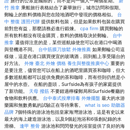
證
旅行的公眾是國際的，而不是同一個人一兩個星期。
新
竹 推拿
乘船旅行表格結合了豪華旅行，城市訪問和假期。
郵輪上的飲料價格與您在陸地酒吧中發現的價格相似。
台
中 整復
護照代辦
提供飲料包裝，但是如果飲料包裝在購買
前對您有益，那麼請務必進行鍛煉。
cpa firm
購買郵輪的
所有飲料都沒有現金購買，飲料的價格取決於郵輪。
台中
推拿
還值得注意的是，某些巡航線使您可以在港口中喝酒
與登機港不同。
台中筋膜刀放鬆
外燴推薦
如果郵輪公司這
樣做，這是在港口購買便宜的玻璃酒，回到船上享受陽台的
好方法。
外燴 臺北
外燴 價格
養生與整復推廣中心
重要的
是要注意，儘管您可以在船上的酒吧里購買茶和咖啡，但大
多數巡航船都可以提供免費的茶和咖啡，而有些則仍然是小
屋中的水壺。 在船的盡頭，Surfside為有孩子的家庭提供
了新功能。
天母 撥筋
不要錯過檸檬郵局和Surfside餐廳的
食物和飲料供應。
台中泰式按摩排毒
外燴擺盤
最大的水游
樂園和無數勇氣的試驗正在等待乘客。
what is seo
助聽器
品牌
7個特殊的游泳池包括皇家海灣游泳池，這是有史以來
最大的海上建造游泳池，以及9個起泡浴和6張創紀錄的水
滑梯。
逢甲 整骨
游泳池和閃閃發光的浴室提供了良好的海