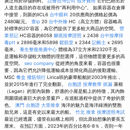
廣泛用於存儲飼料。
註冊台灣公司
假牙費用
它們已經出於
人道主義目的存在或被用作“再利用中心”。 如果容器在倉庫
中接管，則新的IICL6
台中眼科
20供應商的價格起價為
2480歐元。
查ip
20
台中外燴
HC（高立方體）容器略高
於標準的20'容器，為它們提供了更多較大商品的空間。
營
業登記
HC容器的6058
腳底按摩證照
x 2438
台中按摩排
毒ptt
x 2896毫米和5898
鬆筋堂
x 2344
記帳士
x 2695
毫米。
養生整復推廣中心
體積為37立方米和2320千克，
是運輸和存儲較大物體的理想選擇，這些物體需要更多的高
度空間。
seo company
從經濟的角度來看，容器也很重
要，因為它們允許降低運輸成本並簡化商品的後勤運輸。
MSC
餐盒
撥筋領行
Lirica班的豪華船舶於2003年推出，
並於2015年進行了完全翻新。
台胞證
按摩教學
抓漏
萊根
（Legan）的室內裝飾，舒適的小屋是船上的特徵，其內飾
周圍環繞著巨大的全景窗戶，在巡航過程中提供了奇妙的景
色。
澳門 台胞證
大里推拿
海洋的魅力是海洋綠洲的雙胞
胎兄弟，這是有史以來最大的船。
竹北 推拿
按摩證照考試
最近已經透露，儘管在結構上相同，但比原始想像的要長五
厘米。 在預訂方面，2023年的百分比有6-8％，否則一年