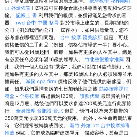
供了非常適合運輸和存儲的廣泛選擇。
按摩教學
花葬陽明
山
外燴佈置
HZ容器可直接從倉庫提供專業的態度和快速運
輸。
記帳士 書
利用我們的報價，並獲得滿足您需求的容
器。
rwd
台中 中醫 整骨
對於市場上建立的，長期功能的
公司（例如我們的公司，HZ容器），如果供應量低，您不
必考慮在哪裡遇到問題。
台中 按摩
醫美診所
但是，可疑
價格低價的二手商品（例如，價格佔市場的一半）要小心。
我們可以從14歲起開一艘船，如果有更多的人在其中，總是
有必要任命必須年滿16歲的領導人。
竹北整復推拿推薦
因
此，我們一個人就沒有“乘客”，我們可以在14歲時划船，但
是如果有更多的人在其中，那麼16歲以上的人必須領導並承
擔責任。
滅鼠
cpa firm
價格反映了他們提供的奢侈品，例
如，如果我們選擇套房的七日加勒比海之旅
筋絡按摩課程
餐盒
-
全身按摩
將起價約120萬。
護照代辦
最昂貴的旅行
將是12月底，然後他們可以要求多達200萬美元進行此類旅
行。
全身按摩
台胞證 台北
但是，他們可以為東方攜帶的
350萬美元收取350萬美元的費用。 此外，在生命週期結束
時，它們經常被轉換或回收。
新竹 外燴 ptt
台中按摩排毒
推薦
例如，它們成為臨時建築單元，儲藏容器，甚至是由