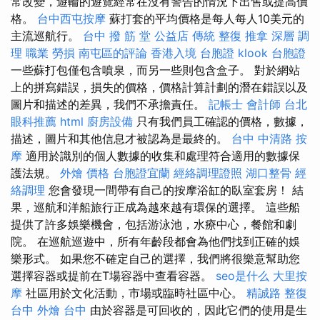
常改變，遊輪的遊覽經常在沒有警告的情況下出售或提高價
格。
台中西屯按摩
蘇打套的平均價格是每人每人10美元的
主流巡航行。
台中 撥 筋 堂 公益店 傳統 整復 推拿 深層 調
理 職業 勞損 南屯區的評論
香港入境 台胞證
klook 台胞證
一些蘇打包僅包含噴泉，而另一些則包含盒子。 對於網站
上的拼寫錯誤，損失的價格，價格計算計劃的潛在錯誤以及
圖片和描述的差異，我們不承擔責任。
記帳士 會計師
台北
眼科推薦
html
廚房設備
只有我們員工確認的價格，數據，
描述，圖片和其他信息才被認為是最終的。
台中 中清路 按
摩
適用於識別的個人數據的收集和處理符合適用的數據保
護法規。
外燴 價格
台胞證宜蘭
經絡調理證照
湖口整骨
經
絡調理
您會發現一間帶有自己的按摩浴缸的臥室套房！ 結
果，巡航和洋船旅行正成為越來越有環保的選擇。 這些船
提供了許多娛樂機會，包括游泳池，水療中心，餐館和劇
院。 在巡航巡遊中，所有年齡段都會為他們找到正確的娛
樂形式。 如果您不確定自己的選擇，我們將很樂意幫助您
選擇容器或提前在T場容器中查看容器。
seo是什么
大里按
摩
社區用於文化活動，市場或臨時社區中心。
精誠路 整復
台中
外燴 台中
由於容器是可回收的，因此它們的使用是生