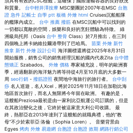
須具有有效的CSC標籤，這確保了國際運輸容器的良好狀況
和質量。
台中輕井澤按摩
MSC樂團於2007年在MSC
台胞
證 急件
記帳士 自學 ptt
板橋 外燴
html
Cruises沉船船隊
的艦隊內成立。
台中 推薦 撥筋
在MSC沉船中可以找到的
一切都以寬敞的空間，娛樂和良好的烹飪體驗為特徵。 綠
洲級烏托邦（Oasis
台中 整骨
Class）於7月推出，在三到
四個晚上將卡納維拉爾港帶到了巴哈馬。
苗栗 外燴
新竹
推拿
新竹 外燴
設計公司
海洋圖標還將從2025年8月31日
開始服務，銷售公司的銷售經理沉船的國內代表Zita
台中體
態矯正
Szabados。
外燴 價格
專家補充說，明年的歐洲賽
季，經過翻新的海洋魅力將等待從4月至10月底的大多數一
周
seo行銷
-
撥筋證照
夜間地中海旅行的旅行者。
台中刮
痧
名人巡遊，名人Xcel，將於2025年11月18日在加勒比海
地區首次旅行，而名人無限將今年留在歐洲。 有趣的是，
這艘船Preziosa最初是由一家利比亞航運公司訂購的，但是
在其政治變化之後，它終於被這家意大利公司收購。 最
終，熱那亞在2013年達到了這艘船的就職典禮，他的“教
母”不少於索菲亞·洛倫（Sophia Loren）。 音樂背景由
Egyes
烤肉 外燴
易遊網 台胞證
台胞證 效期
網路行銷公司