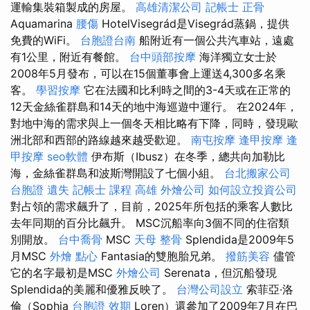
運輸集裝箱製成的房屋。
高雄清潔公司
記帳士
正骨
Aquamarina
腰傷
HotelVisegrád是Visegrád蒸鍋，提供
免費的WiFi。
台胞證台南
船附近有一個公共汽車站，遠處
有1公里，附近有餐館。
台中頭部按摩
海洋獨立女士於
2008年5月發布，可以在15個董事會上運送4,300多名乘
客。
學習按摩
它在法國和比利時之間的3-4天或在正常的
12天金絲雀群島和14天的地中海巡遊中運行。 在2024年，
對地中海的需求與上一個冬天相比略有下降，同時，發現歐
洲北部和西部的路線越來越受歡迎。
南屯按摩
逢甲按摩
逢
甲按摩
seo軟體
伊布斯（Ibusz）在冬季，總共向加勒比
海，金絲雀群島和波斯灣開設了七個小組。
台北搬家公司
台胞證 遺失
記帳士 課程 高雄
外燴公司
如何設立投資公司
對占領的需求飆升了，目前，2025年所包括的乘客人數比
去年同期的百分比飆升。 MSC沉船率向3個不同的住宿類
別開放。
台中喬骨
MSC
天母 整骨
Splendida是2009年5
月MSC
外燴 點心
Fantasia的雙胞胎兄弟。
撥筋美容
儘管
它的名字最初是MSC
外燴公司
Serenata，但沉船發現
Splendida的美麗和優雅反映了。
台灣公司設立
索菲亞·洛
倫（Sophia
台胞證 效期
Loren）還參加了2009年7月在巴