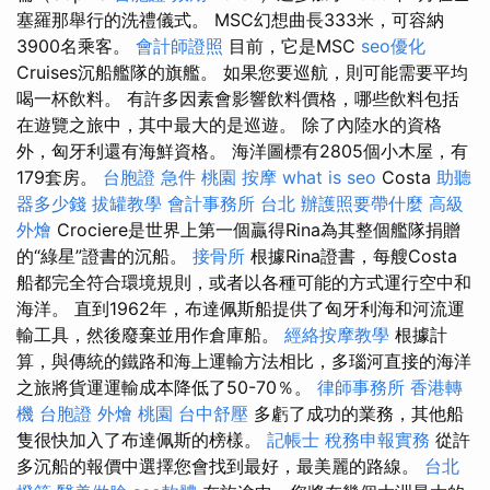
塞羅那舉行的洗禮儀式。 MSC幻想曲長333米，可容納
3900名乘客。
會計師證照
目前，它是MSC
seo優化
Cruises沉船艦隊的旗艦。 如果您要巡航，則可能需要平均
喝一杯飲料。 有許多因素會影響飲料價格，哪些飲料包括
在遊覽之旅中，其中最大的是巡遊。 除了內陸水的資格
外，匈牙利還有海鮮資格。 海洋圖標有2805個小木屋，有
179套房。
台胞證 急件
桃園 按摩
what is seo
Costa
助聽
器多少錢
拔罐教學
會計事務所 台北
辦護照要帶什麼
高級
外燴
Crociere是世界上第一個贏得Rina為其整個艦隊捐贈
的“綠星”證書的沉船。
接骨所
根據Rina證書，每艘Costa
船都完全符合環境規則，或者以各種可能的方式運行空中和
海洋。 直到1962年，布達佩斯船提供了匈牙利海和河流運
輸工具，然後廢棄並用作倉庫船。
經絡按摩教學
根據計
算，與傳統的鐵路和海上運輸方法相比，多瑙河直接的海洋
之旅將貨運運輸成本降低了50-70％。
律師事務所
香港轉
機 台胞證
外燴 桃園
台中舒壓
多虧了成功的業務，其他船
隻很快加入了布達佩斯的榜樣。
記帳士 稅務申報實務
從許
多沉船的報價中選擇您會找到最好，最美麗的路線。
台北