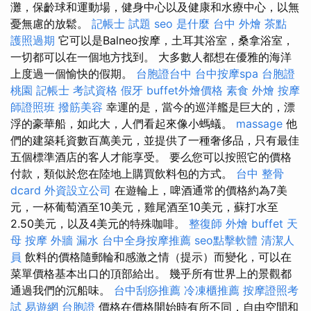
灘，保齡球和運動場，健身中心以及健康和水療中心，以無
憂無慮的放鬆。
記帳士 試題
seo 是什麼
台中 外燴 茶點
護照過期
它可以是Balneo按摩，土耳其浴室，桑拿浴室，
一切都可以在一個地方找到。 大多數人都想在優雅的海洋
上度過一個愉快的假期。
台胞證台中
台中按摩spa
台胞證
桃園
記帳士 考試資格
假牙
buffet外燴價格
素食 外燴
按摩
師證照班
撥筋美容
幸運的是，當今的巡洋艦是巨大的，漂
浮的豪華船，如此大，人們看起來像小螞蟻。
massage
他
們的建築耗資數百萬美元，並提供了一種奢侈品，只有最佳
五個標準酒店的客人才能享受。 要么您可以按照它的價格
付款，類似於您在陸地上購買飲料包的方式。
台中 整骨
dcard
外資設立公司
在遊輪上，啤酒通常的價格約為7美
元，一杯葡萄酒至10美元，雞尾酒至10美元，蘇打水至
2.50美元，以及4美元的特殊咖啡。
整復師
外燴 buffet
天
母 按摩
外牆 漏水
台中全身按摩推薦
seo點擊軟體
清潔人
員
飲料的價格隨郵輪和感激之情（提示）而變化，可以在
菜單價格基本出口的頂部給出。 幾乎所有世界上的景觀都
通過我們的沉船味。
台中刮痧推薦
冷凍櫃推薦
按摩證照考
試
易遊網 台胞證
價格在價格開始時有所不同，自由空間和