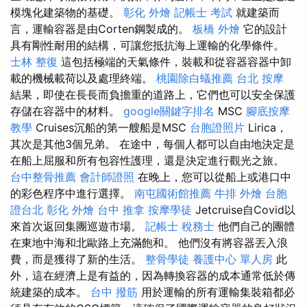
模塊化建築物的基礎。
彰化 外燴
記帳士 考試
就建築而
言，運輸容器是由Corten鋼製成的。
板橋 外燴
它的設計
具有剛性耐用的結構，可讓您抵抗海上運輸的化學條件。
士林 整復
這包括極端的天氣條件，裝載和從容器容器中卸
載的機械載荷以及處理終端。
桃園除白蟻推薦
台北 按摩
結果，即使在長長而負擔重的道路上，它們也可以安全保護
存儲在容器中的材料。
google關鍵字排名
MSC
腳底按摩
教學
Cruises沉船的第一艘船是MSC
台胞證照片
Lirica，
其次是其他3個兄弟。 在途中，每個人都可以自由地決定是
在船上屈服和所有包容性護理，還是決定進行觀光之旅。
台中整骨推薦
會計師證照
在晚上，您可以從船上或港口中
的彩色程序中進行選擇。
南屯國術館推薦
牛排 外燴
台胞
證台北
彰化 外燴
台中 推拿
按摩學徒
Jetcruise自Covid以
來首次返回集團巡遊市場。
記帳士 稅務士
他們自己的團體
在東地中海和北歐路上充滿飽和。 他們沒有將容器丟入浪
費，而是獲得了新的生活。
整骨學徒
養護中心 單人房
此
外，這在經濟上是有益的，因為轉換容器的成本通常低於傳
統建築的成本。
台中 撥筋
用於運輸的所有運輸集裝箱都必