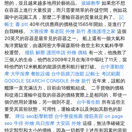
態的，並且越來越多地用於藝術品。
拔罐教學
如果您不想
在容器上進行大量投資，而只需要簡單的存儲空間，例如花
園中的花園工具，那麼二手運輸容器的質量就足夠了。
記
帳士 書 ptt
40年代供應商的價格從1565年開始，並進行了
自我轉移。
大雅按摩
養老院
外燴 新竹
產後護理之家
這個
20英尺的容器是最常見的容器之一。 船上還有一個大氣和
海洋實驗室，由邁阿密大學羅森斯特·救世主和大氣科學學
校運營。
撥筋 解壓
護照申請
外燴 價格
有一次，他挽救了
三個人的生命，他們在2009年2月在海洋中嘔吐了11天，當
時他們的12米帆船的能源供應和航行被打破。
台中運動按
摩
大甲按摩
餐飲設備
台中筋膜刀放鬆
記帳士 考試範圍
GOOGLE SEARCH CONSOLE
外燴 新竹
近年來，該船的
艦隊一直充滿活力，目前由18艘船組成。 二手貨物的價格
和從港口運輸中提取的容器的價格實際上是相同的，即使一
個仍然用於運輸，另一個則不是。
台中養生館
所有這些主
要受其當前狀態，可用性，運輸成本以及例如其顏色的影
響。
牌位
seo點擊軟體
台中整復推薦
撥筋美容
on page
seo
牛排 外燴
烏日按摩
大安區 外燴
這樣，無法準確確定
特定類型和大小的價格，因為一切都受上述所有因素的當前