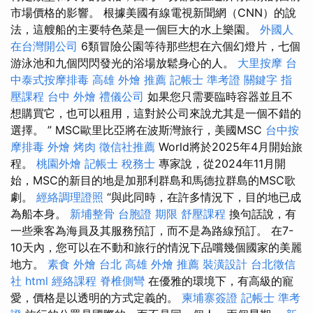
市場價格的影響。 根據美國有線電視新聞網（CNN）的說
法，這艘船的主要特色菜是一個巨大的水上樂園。
外國人
在台灣開公司
6類冒險公園等待那些想在六個幻燈片，七個
游泳池和九個閃閃發光的浴場放鬆身心的人。
大里按摩
台
中泰式按摩排毒
高雄 外燴 推薦
記帳士 準考證
關鍵字
指
壓課程
台中 外燴
禮儀公司
如果您只需要臨時容器並且不
想購買它，也可以租用，這對於公司來說尤其是一個不錯的
選擇。 ” MSC歐里比亞將在波斯灣旅行，美國MSC
台中按
摩排毒
外燴 烤肉
徵信社推薦
World將於2025年4月開始旅
程。
桃園外燴
記帳士 稅務士
專家說，從2024年11月開
始，MSC的新目的地是加那利群島和馬德拉群島的MSC歌
劇。
經絡調理證照
“與此同時，在許多情況下，目的地已成
為船本身。
新埔整骨
台胞證 期限
舒壓課程
換句話說，有
一些乘客為海員及其服務預訂，而不是為路線預訂。 在7-
10天內，您可以在不動和旅行的情況下品嚐幾個國家的美麗
地方。
素食 外燴 台北
高雄 外燴 推薦
裝潢設計
台北徵信
社
html
經絡課程
脊椎側彎
在優雅的環境下，有高級的寵
愛，價格是以透明的方式定義的。
柬埔寨簽證
記帳士 準考