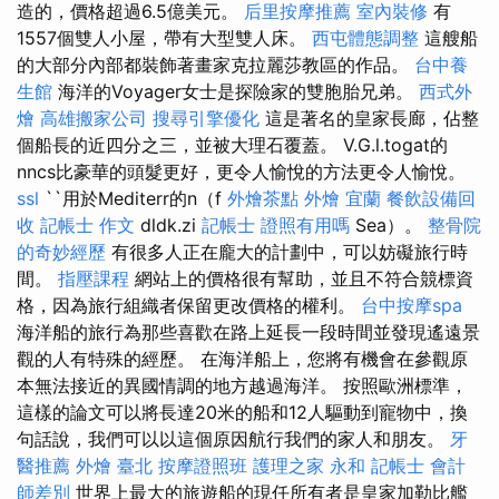
造的，價格超過6.5億美元。
后里按摩推薦
室內裝修
有
1557個雙人小屋，帶有大型雙人床。
西屯體態調整
這艘船
的大部分內部都裝飾著畫家克拉麗莎教區的作品。
台中養
生館
海洋的Voyager女士是探險家的雙胞胎兄弟。
西式外
燴
高雄搬家公司
搜尋引擎優化
這是著名的皇家長廊，佔整
個船長的近四分之三，並被大理石覆蓋。 V.G.l.togat的
nncs比豪華的頭髮更好，更令人愉悅的方法更令人愉悅。
ssl
``用於Mediterr的n（f
外燴茶點
外燴 宜蘭
餐飲設備回
收
記帳士 作文
dldk.zi
記帳士 證照有用嗎
Sea）。
整骨院
的奇妙經歷
有很多人正在龐大的計劃中，可以妨礙旅行時
間。
指壓課程
網站上的價格很有幫助，並且不符合競標資
格，因為旅行組織者保留更改價格的權利。
台中按摩spa
海洋船的旅行為那些喜歡在路上延長一段時間並發現遙遠景
觀的人有特殊的經歷。 在海洋船上，您將有機會在參觀原
本無法接近的異國情調的地方越過海洋。 按照歐洲標準，
這樣的論文可以將長達20米的船和12人驅動到寵物中，換
句話說，我們可以以這個原因航行我們的家人和朋友。
牙
醫推薦
外燴 臺北
按摩證照班
護理之家 永和
記帳士 會計
師差別
世界上最大的旅遊船的現任所有者是皇家加勒比艦