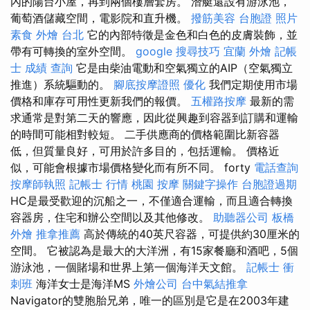
內的陽台小屋，再到兩個樓層套房。 潛艇還設有游泳池，
葡萄酒儲藏空間，電影院和直升機。
撥筋美容
台胞證 照片
素食 外燴 台北
它的內部特徵是金色和白色的皮膚裝飾，並
帶有可轉換的室外空間。
google 搜尋技巧
宜蘭 外燴
記帳
士 成績 查詢
它是由柴油電動和空氣獨立的AIP（空氣獨立
推進）系統驅動的。
腳底按摩證照
優化
我們定期使用市場
價格和庫存可用性更新我們的報價。
五權路按摩
最新的需
求通常是對第二天的響應，因此從興趣到容器到訂購和運輸
的時間可能相對較短。 二手供應商的價格範圍比新容器
低，但質量良好，可用於許多目的，包括運輸。 價格近
似，可能會根據市場價格變化而有所不同。 forty
電話查詢
按摩師執照
記帳士 行情
桃園 按摩
關鍵字操作
台胞證過期
HC是最受歡迎的沉船之一，不僅適合運輸，而且適合轉換
容器房，住宅和辦公空間以及其他修改。
助聽器公司
板橋
外燴
推拿推薦
高於傳統的40英尺容器，可提供約30厘米的
空間。 它被認為是最大的大洋洲，有15家餐廳和酒吧，5個
游泳池，一個賭場和世界上第一個海洋天文館。
記帳士 衝
刺班
海洋女士是海洋MS
外燴公司
台中氣結推拿
Navigator的雙胞胎兄弟，唯一的區別是它是在2003年建