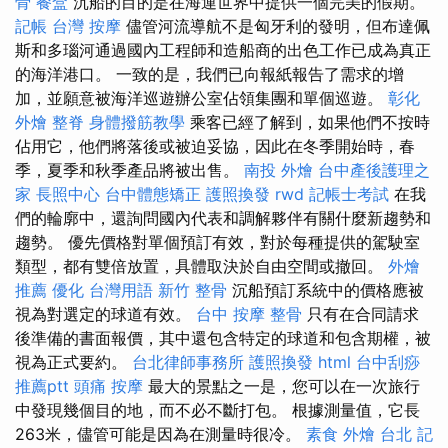
骨
餐盒
沉船的目的是在海運世界中提供一個完美的假期。
記帳
台灣 按摩
儘管河流導航不是匈牙利的發明，但布達佩
斯和多瑙河通過國內工程師和造船商的出色工作已成為真正
的海洋港口。 一致的是，我們已向報紙報告了需求的增
加，並願意被海洋巡遊辦公室佔領集團和單個巡遊。
彰化
外燴
整脊
身體撥筋教學
乘客已經了解到，如果他們不按時
佔用它，他們將落後或被迫妥協，因此在冬季開始時，春
季，夏季和秋季產品將被出售。
南投 外燴
台中產後護理之
家
長照中心
台中體態矯正
護照換發
rwd
記帳士考試
在我
們的輪廓中，還詢問國內代表和調解夥伴有關什麼新趨勢和
趨勢。 優先價格對單個預訂有效，對於每種提供的駕駛室
類型，都有雙倍放置，具體取決於自由空間或撤回。
外燴
推薦
優化 台灣用語
新竹 整骨
沉船預訂系統中的價格應被
視為對選定的球道有效。
台中 按摩 整骨
只有在合同請求
後準備的書面報價，其中還包含特定的球道和包含期權，被
視為正式要約。
台北律師事務所
護照換發
html
台中刮痧
推薦ptt
頭痛 按摩
最大的景點之一是，您可以在一次旅行
中發現幾個目的地，而不必不斷打包。 根據測量值，它長
263米，儘管可能是因為在測量時很冷。
素食 外燴 台北
記