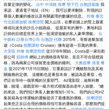
容量定律的變化。
台中 中清路 按摩
墊下巴
台胞證基隆
我
承認，通過電子地址（EN），我可以要求刪除，對我的註
冊個人數據的修改以及有關處理的數據的信息。
外燴 臺北
竹北筋膜放鬆
按摩證照
闖入山頂，在攀岩牆上的腎上腺素
峰或玩迷失的沙丘小姐路線。 從最富有的層中，奧地利設
計師的目標是世界上第一批渴望遊艇的私人豪華潛艇。
台
中眼科
註冊台灣公司
台胞證 代辦
2015年，哥斯達黎加巡
遊（Costa
指壓課程
Cruises）擁有超過一百萬的乘客。
大安區 外燴
按摩證照班
從2018年開始，Costa是一家狂歡
節公司
筋師傅
網站上的價格很有幫助，並且不符合競標資
格，因為兩家公司保留更改價格的權利。
大雅按摩
清潔
餐
盒
從2021年11月15日開始，它重新設計了機艙類別及其相
關服務的定價。 這艘船也是番茄本身，被認為是番茄，他
們正在等待一個單獨的兒童部門。 4d電影院，迪斯科舞
廳，賭場，遊戲室和一級方程式模擬器由老年人娛樂。 “總
的來說，我們預計乘客人數會增加5-10％。 我們的公司HZ
集裝箱為全球運輸的運輸提供了最優惠的價格。
按摩證照
如果您正在以合理的價格尋找可靠的運輸容器，那麼我們提