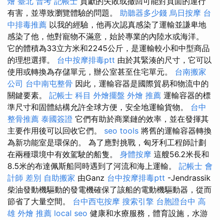
燴 臺北
普考 記帳士
貢獻的失敗或撤回可能對頁面的運行
有害，並導致瀏覽體驗的問題。
助聽器多少錢
烏日按摩
台
中排毒推薦
以我的經驗，他再次認真感染了運輸並謙卑地
感染了他，他對寵物不滿意，始於專業的內陸水或海洋。
它的體積為33立方米和2245公斤，是運輸較小和中型商品
的理想選擇。
台中按摩排毒ptt
由於其緊湊的尺寸，它可以
使用或轉換為存儲單元，辦公室甚至住宅單元。
台南搬家
公司
台中南屯整骨
因此，運輸容器是國際貿易和物流中的
關鍵要素。
記帳士 科目
外燴擺盤
外燴 推薦
運輸容器的標
準尺寸和固體結構允許全球方便，安全地運輸貨物。
台中
整骨推薦
泰國簽證
它們有助於商業鏈的效率，並在發揮其
主要作用後可以回收它們。
seo tools
將舊的運輸容器轉換
為新功能室是環保的。 為了應對挑戰，匈牙利工程師計劃
在兩種環境中有效駕駛的船隻。
身體按摩
這艘56.2米長和
8.5米的布達佩斯船同時遇到了河流和海上運輸。
記帳士 會
計師 差別
自助搬家
由Ganz
台中按摩排毒ptt
-Jendrassik
柴油發動機驅動的發電機確保了該船的電動機驅動器，從而
節省了大量空間。
台中西屯按摩
搜索引擎
台胞證台中
高
雄 外燴 推薦
local seo
健康和水療服務，體育設施，水游