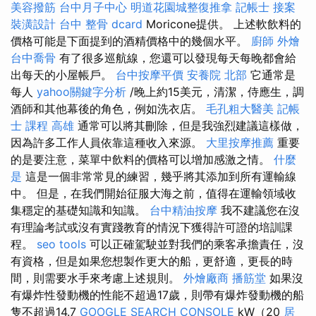
美容撥筋
台中月子中心
明道花園城整復推拿
記帳士 接案
裝潢設計
台中 整骨 dcard
Moricone提供。 上述軟飲料的
價格可能是下面提到的酒精價格中的幾個水平。
廚師 外燴
台中喬骨
有了很多巡航線，您還可以發現每天每晚都會給
出每天的小屋帳戶。
台中按摩平價
安養院 北部
它通常是
每人
yahoo關鍵字分析
/晚上約15美元，清潔，侍應生，調
酒師和其他幕後的角色，例如洗衣店。
毛孔粗大醫美
記帳
士 課程 高雄
通常可以將其刪除，但是我強烈建議這樣做，
因為許多工作人員依靠這種收入來源。
大里按摩推薦
重要
的是要注意，菜單中飲料的價格可以增加感激之情。
什麼
是
這是一個非常常見的練習，幾乎將其添加到所有運輸線
中。 但是，在我們開始征服大海之前，值得在運輸領域收
集穩定的基礎知識和知識。
台中精油按摩
我不建議您在沒
有理論考試或沒有實踐教育的情況下獲得許可證的培訓課
程。
seo tools
可以正確駕駛並對我們的乘客承擔責任，沒
有資格，但是如果您想製作更大的船，更舒適，更長的時
間，則需要水手來考慮上述規則。
外燴廠商
播筋堂
如果沒
有爆炸性發動機的性能不超過17歲，則帶有爆炸發動機的船
隻不超過14.7
GOOGLE SEARCH CONSOLE
kW（20
居