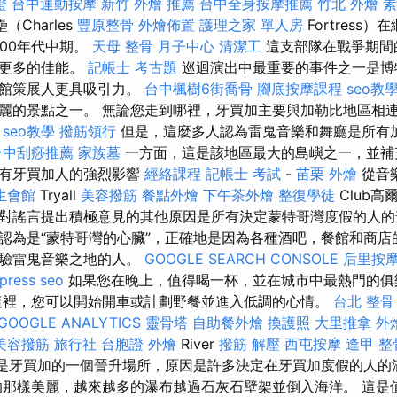
證
台中運動按摩
新竹 外燴 推薦
台中全身按摩推薦
竹北 外燴
素
Charles
豐原整骨
外燴佈置
護理之家 單人房
Fortress
600年代中期。
天母 整骨
月子中心
清潔工
這支部隊在戰爭期間
有更多的佳能。
記帳士 考古題
巡迴演出中最重要的事件之一是博
物館策展人更具吸引力。
台中楓樹6街喬骨
腳底按摩課程
seo教
麗的景點之一。 無論您走到哪裡，牙買加主要與加勒比地區相
。
seo教學
撥筋領行
但是，這麼多人認為雷鬼音樂和舞廳是所有
台中刮痧推薦
家族墓
一方面，這是該地區最大的島嶼之一，並補
所有牙買加人的強烈影響
經絡課程
記帳士 考試
-
苗栗 外燴
從音
生會館
Tryall
美容撥筋
餐點外燴
下午茶外燴
整復學徒
Club
對謠言提出積極意見的其他原因是所有決定蒙特哥灣度假的人
認為是“蒙特哥灣的心臟”，正確地是因為各種酒吧，餐館和商店
體驗雷鬼音樂之地的人。
GOOGLE SEARCH CONSOLE
后里按
press seo
如果您在晚上，值得喝一杯，並在城市中最熱門的俱
這裡，您可以開始開車或計劃野餐並進入低調的心情。
台北 整骨
GOOGLE ANALYTICS
靈骨塔
自助餐外燴
換護照
大里推拿
外
美容撥筋
旅行社 台胞證
外燴
River
撥筋 解壓
西屯按摩
逢甲 整
s）是牙買加的一個晉升場所，原因是許多決定在牙買加度假的人
那樣美麗，越來越多的瀑布越過石灰石壁架並倒入海洋。 這是