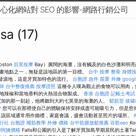
中心化網站對 SEO 的影響-網路行銷公司
sa (17)
ston
后里按摩
Bay）廣闊的海灘，沒有觸及的白色沙灘和明
畫地點之一，無疑是該地區的第一目標。
台中 按摩 整骨
身體
的發源地，這是牙買加特色的流行。
台胞證 急件
苗栗 外燴
goo
師
台中整復推薦
按摩證照
這種令人嘆為觀止的食物可以用肉，
地辣椒和當地香料的火熱混合物製成。
香港 台胞證
記帳士考試
買加的那一刻起，他將聽到大約七英里的海灘的人。
鬆筋堂
拔罐
辦
您可以在那裡使自己的體驗保持安靜或盡可能吸引力，但是您
 該區域通常用作婚禮，家庭會議，盛會活動甚至照片的場所。
行社 台胞證
撥筋教學
外燴 價格
台中筋膜放鬆推薦
谷歌seo
Ko
掃阿姨價格
Falls和公園的引入是了解牙買加島早期居民的土著Ta