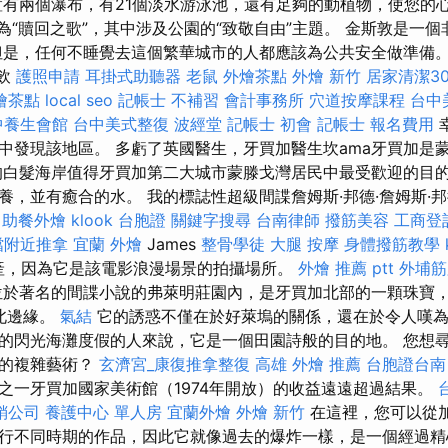
置有兩個瀑布，有21個淡水游泳池，還有足夠的動植物，使您的心
稱為“贖回之歌”，其中涉及公園的“致敬自由”主題。 金斯敦是一
但是，任何不睡覺去這個繁華城市的人都應該為公共安全做準備。 
餐飲
護照申請
耳掛式助聽器
老鼠
外燴茶點
外燴 新竹
居家清潔3
燴茶點
local seo
記帳士 不補習
會計事務所
穴道按摩課程
台中
中養生會館
台中美式整復
波經堂
記帳士 初會
記帳士 報名費用
中發現該地區。 多虧了英國醫生，牙買加醫生坎ama牙買加是
的白髮海岸值得牙買加第二大城市蒙滕戈灣居民中最受歡迎的目的
，並有癒合的水。 我的標誌性超級間諜詹姆斯·邦德·詹姆斯·邦德（
自助餐外燴
klook 台胞證
關鍵字搜尋
台南律師
撥筋美容
工商登
噹附近推拿
宜蘭 外燴
James
整骨學徒
大腿 按摩
身體撥筋教學
遺產，因為它是該電影浪漫場景的拍攝場所。
外燴 推薦 ptt
外埔筋
於著名的間諜小說的弗萊明莊園內，是牙買加北部的一顆珠寶
西北邊緣。
氣結
它的誘惑不僅在於好萊塢的關係，還在於令人嘆為
的閃光海灘度假的人來說，它是一個田園詩般的目的地。 您想
樣的複雜藝術？
玄濟宮_康復推拿整復
高雄 外燴 推薦
台胞證台南
之一牙買加國家美術館（1974年開放）的收益遠遠超過結果。
銷公司
養護中心 單人房
宜蘭外燴
外燴 新竹
在這裡，您可以從
行不同時期的作品，因此它就像過去的爆炸一樣，是一個經過精