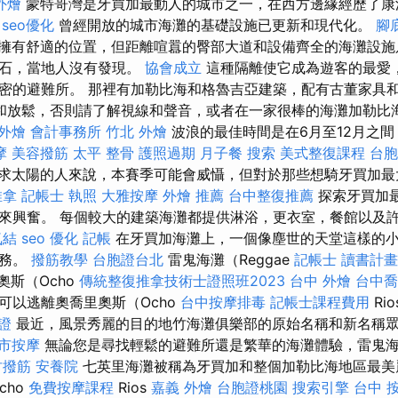
外燴
蒙特哥灣是牙買加最動人的城市之一，在西方邊緣經歷了康
seo優化
曾經開放的城市海灘的基礎設施已更新和現代化。
腳
擁有舒適的位置，但距離喧囂的臀部大道和設備齊全的海灘設施
寶石，當地人沒有發現。
協會成立
這種隔離使它成為遊客的最愛
密的避難所。 那裡有加勒比海和格魯吉亞建築，配有古董家具
和放鬆，否則請了解視線和聲音，或者在一家很棒的海灘加勒比
外燴
會計事務所
竹北 外燴
波浪的最佳時間是在6月至12月之
摩
美容撥筋
太平 整骨
護照過期
月子餐
搜索
美式整復課程
台胞
求太陽的人來說，本賽季可能會威懾，但對於那些想騎牙買加最
推拿
記帳士 執照
大雅按摩
外燴 推薦
台中整復推薦
探索牙買加最
來興奮。 每個較大的建築海灘都提供淋浴，更衣室，餐館以及
氣結
seo 優化
記帳
在牙買加海灘上，一個像塵世的天堂這樣的
服務。
撥筋教學
台胞證台北
雷鬼海灘（Reggae
記帳士 讀書計畫
奧斯（Ocho
傳統整復推拿技術士證照班2023
台中 外燴
台中喬
可以逃離奧喬里奧斯（Ocho
台中按摩排毒
記帳士課程費用
Ri
證
最近，風景秀麗的目的地竹海灘俱樂部的原始名稱和新名稱
市按摩
無論您是尋找輕鬆的避難所還是繁華的海灘體驗，雷鬼
竹撥筋
安養院
七英里海灘被稱為牙買加和整個加勒比海地區最美
cho
免費按摩課程
Rios
嘉義 外燴
台胞證桃園
搜索引擎
台中 