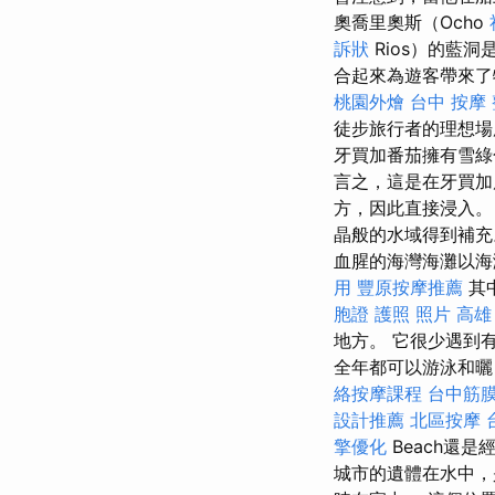
奧喬里奧斯（Ocho
訴狀
Rios）的藍
合起來為遊客帶來
桃園外燴
台中 按摩
徒步旅行者的理想
牙買加番茄擁有雪綠
言之，這是在牙買
方，因此直接浸入
晶般的水域得到補
血腥的海灣海灘以海
用
豐原按摩推薦
其
胞證 護照 照片
高雄
地方。 它很少遇到
全年都可以游泳和曬日光
絡按摩課程
台中筋
設計推薦
北區按摩
擎優化
Beach還
城市的遺體在水中，