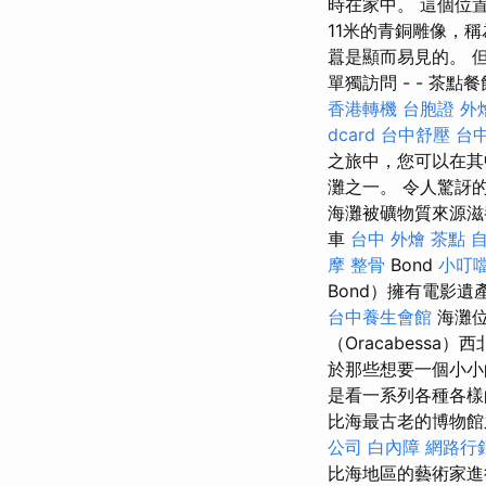
時在家中。 這個位
11米的青銅雕像，
囂是顯而易見的。 
單獨訪問 - - 茶點
香港轉機 台胞證
外
dcard
台中舒壓
台
之旅中，您可以在其
灘之一。 令人驚訝
海灘被礦物質來源滋養
車
台中 外燴 茶點
摩 整骨
Bond
小叮
Bond）擁有電影
台中養生會館
海灘位
（Oracabessa）
於那些想要一個小小
是看一系列各種各
比海最古老的博物館
公司
白內障
網路行
比海地區的藝術家進