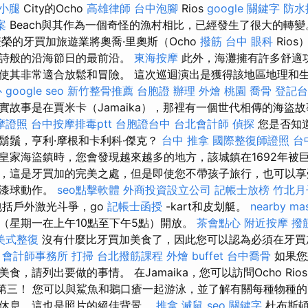
 小腿
City的Ocho
高雄律師
台中泡腳
Rios
google 關鍵字
防水
案
Beach與其作為一個奇怪的漁村相比，已經發生了很大的轉
榮的牙買加旅遊業將奧喬·里奧斯（Ocho
撥筋 台中
眼科
Rio
園詩般的沿海節日的最前沿。
東海按摩
此外，海灘擁有許多舒適
使其非常適合放鬆和冒險。 這次巡迴演出是獲得該地區地理和
心
google seo
新竹整骨推薦
台胞證 辦理
外燴 桃園
喬骨
登記台
實故事是在賈米卡（Jamaika），那裡有一個世代相傳的海盜
摩證照
台中按摩排毒ptt
台胞證台中
台北會計師
偵探
您是否知
鬍鬚，亨利·摩根和卡利科·傑克？
台中 推拿
國際整復師證照
台
皇家海盜鎮時，您會發現越來越多的地方，該城鎮在1692年被巨
，這是牙買加的完美之處，但是即使您不帶孩子旅行，也可以享
油漆球動作。
seo點擊軟體
外商投資設立公司
記帳士放榜
竹北月
括戶外激光斗爭，go
記帳士函授
-kart和皮划艇。
nearby ma
（星期一在上午10點至下午5點）開放。
茶會點心
附近按摩
撥
美式整復
沒有什麼比牙買加美食了，因此您可以認為必須在牙買
會計師事務所
打掃
台北撥筋課程
外燴 buffet
台中喬骨
如果您
，請列出要做的事情。 在Jamaika，您可以訪問Ocho Rios Do
二或第三！ 您可以與鯊魚和鵝口瘡一起游泳，並了解有關每種物種的
休息，這也是照片的絕佳背景。
推拿
滅鼠
seo 關鍵字
杜布斯頓