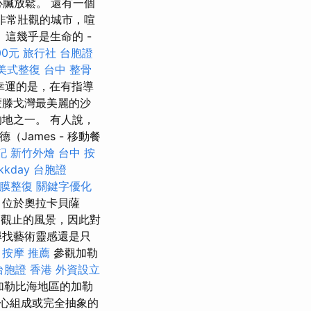
臟放鬆。 還有一個
個非常壯觀的城市，喧
這幾乎是生命的 -
00元
旅行社 台胞證
美式整復
台中 整骨
幸運的是，在有指導
蒙滕戈灣最美麗的沙
地之一。 有人說，
James - 移動餐
記
新竹外燴
台中 按
kkday 台胞證
膜整復
關鍵字優化
，位於奧拉卡貝薩
觀止的風景，因此對
尋找藝術靈感還是只
按摩 推薦
參觀加勒
台胞證 香港
外資設立
加勒比海地區的加勒
心組成或完全抽象的