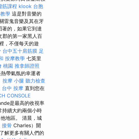
撥筋課程
klook 台胞
o教學
這是對音樂的
關雷鬼音樂及其在牙
昭著的，如果它到達
文郡的第一家黑人百
在這裡，不僅每天的遊
骨
台中五十肩筋膜
足
和
按摩教學
七英里
燴 桃園
推拿師證照
美熱帶氣氛的幸運者
。
按摩 小腿
聽力檢查
臉
台中 按摩
直到您在
CH CONSOLE
ande是最高的收視率
常持續大約兩個小時
他地區。 清晨，城
程
接骨
Charles）開
了解更多有關人們的