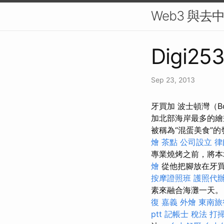
Web3 與去
Digi253
Sep 23, 2013
牙買加 波士頓灣（Bo
加北部海岸最多的繪
被稱為“混蛋美食”
燴 茶點
公司設立
律
專業燒烤之前，將本
燴
從他把腳放在牙
按摩證照班
護照代
素來融合海灘一天。
復
嘉義 外燴
東南旅
ptt
記帳士 稅法
打