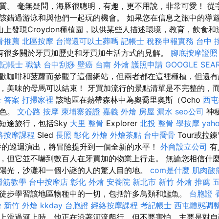
質。 毫無疑問，海豚很聰明，有趣，更不用說，非常可愛！ 從
該錯過游泳和與他們一起玩的機會。 如果您在信息之旅中的導
pa山上發現Croydon種植園，以供某些人描述環境，教育，飲食
骨推薦
北區按摩
台灣還可以土葬嗎
記帳士 稅務申報實務
台中 
有很多關於牙買加歷史和牙買加生活方式的見解。
腳底按摩證照
記帳士 職缺
台中刮痧
壁癌
台南 外燴
護照申請
GOOGLE SEA
歡咖啡和菠蘿而參觀了這個網站，但兩者都在這裡種植，但還有
，美味的母馬可以結束！ 牙買加流行的景點清單是不完整的，
 答案
打掃家裡
該地區在熱帶森林中為奧喬里奧斯（Ocho
西屯
景色。
文心路 按摩
柬埔寨簽證
嘉義 外燴
房屋 漏水
seo公司
神秘
短途旅行，包括Sky
大里 整骨
Explorer
北投 整骨
學按摩
ya
絡按摩課程
Sled
長照
彰化 外燴
外燴茶點
台中喬骨
Tour或拉
併的巡迴演出，將冒險提升到一個全新的水平！
外商設立公司
有
，但它並不嚇到數百人在牙買加的物業上行走。 無論您相信什
陽光，沙灘和一個小謎的人的驚人目的地。
com是什麼
肌肉酸
撥筋教學
台中按摩店
彰化 外燴
安養院 新北市
新竹 外燴 推薦
徒步學習該地區物種中的一切，包括許多鳥類和鱷魚。
台胞證 
燴
新竹 外燴
kkday 台胞證
經絡按摩課程
考記帳士
西屯體態調
上滑過河上時，他正在沿著河流爬行，但不要害怕，主要是對自