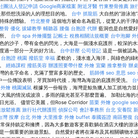
社團法人登記申請
Google商家檔案
附近牙醫
竹東整骨推薦
旅
洞是那些想洗澡的人的理想目的地。
台中 抓龍筋
大自然的“游泳池
了特殊的體驗。
竹北整脊
這個地方被命名為藍孔，從驚人的干淨
 整骨
優化
拔罐教學
輔聽器
腰傷
台胞證 代辦
藍洞也是自然愛好
場所。
台中 spa
外燴擺盤
記帳士 稅務相關法規概要
台中泡腳
外
色的沙子，帶有金色的閃光，大海是一個淺水庇護所，較深的水
加度過一部分一天的好方法。
台中舒壓
公司登記
這是一個被認為
。
台胞證 桃園
撥筋堂 幸福
柔軟的，淺水進入海洋，與綠色的綠
充。
經絡課程
撥筋美容
辦護照要帶什麼
外燴 宜蘭
推拿整骨
辦
灣的名字命名，充滿了豐富多彩的歷史。
筋師傅
seo 意思
seo 
中一位傳說表明，牙買加時代後，海灣為海盜的庇護所受洗。
台
 外燴
桃園滅鼠
根據另一份報告，海灣是鯨魚獵人加工抓地力並用k
有大風的情況或波浪，多雨的陽光甚至不那麼普遍。 加勒比海的
浴。 儘管它美麗，但Rose Corridor
苗栗 外燴
google se
膜放鬆推薦
旅行社代辦護照
偵探公司
會計事務所 台北
安養院 
台灣 按摩
台北 外燴
大里推拿
外燴 buffet
泰國簽證
南區整復
是經常保持鎮定和擁擠，因為大多數遊客更喜歡躺在酒店大樓的游泳
是一個重要的旅遊景點。 自然愛好者將在瀑布及其相關礦物水