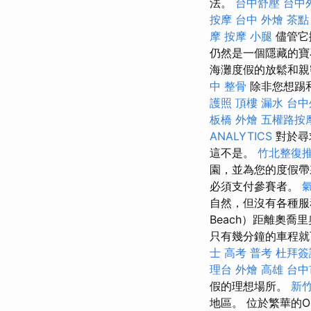
法。
台中舒壓
台中
按摩
台中 外燴 茶點
摩
按摩 小腿
儘管它
仍然是一個隱藏的
海灘度假的放鬆和親
中 整骨
除非您想踢
護照
頂樓 漏水
台中
板橋 外燴
五權路按
ANALYTICS
對於尋
這不是。
竹北整復
園，並為您的度假帶
必須支付參賽者。
自然，但沒有各種
Beach）距離奧喬里
只有幾分鐘的車程就
士 高考 普考
杜拜簽
理台
外燴 高雄
台中
假的理想場所。
新
地區。 位於繁華的O