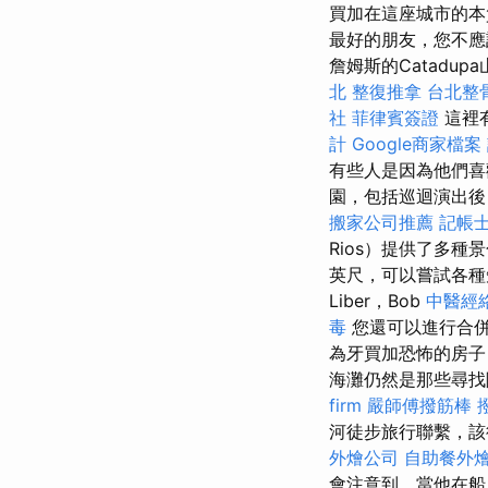
買加在這座城市的本
最好的朋友，您不應
詹姆斯的Catadu
北 整復推拿
台北整
社
菲律賓簽證
這裡
計
Google商家檔案
有些人是因為他們喜
園，包括巡迴演出後
搬家公司推薦
記帳士
Rios）提供了多種
英尺，可以嘗試各種
Liber，Bob
中醫經
毒
您還可以進行合
為牙買加恐怖的房子
海灘仍然是那些尋找
firm
嚴師傅撥筋棒
河徒步旅行聯繫，該
外燴公司
自助餐外
會注意到，當他在船