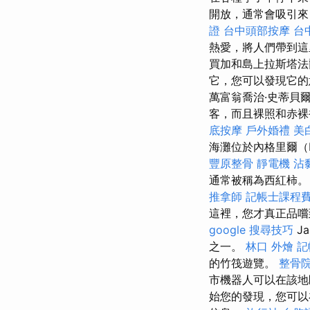
開放，通常會吸引
證
台中頭部按摩
台
熱愛，將人們帶到
買加和島上拉斯塔
它，您可以發現它的
萬富翁喬治·史蒂貝爾（
客，而且裸照和赤裸
底按摩
戶外婚禮
美
海灘位於內格里爾（
豐原整骨
靜電機
沾
通常被稱為西紅柿。
推拿師
記帳士課程
這裡，您才真正品嚐
google 搜尋技巧
J
之一。
林口 外燴
記
的竹筏遊覽。
整骨
市機器人可以在該
始您的發現，您可以