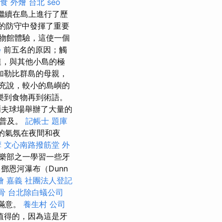
食 外燴 台北
seo
）在繼續在島上進行了歷
的防守中發揮了重要
物館體驗，這使一個
學
前五名的原因；觸
連，與其他小島的極
加勒比群島的母親，
充說，較小的島嶼的
樂到食物再到術語。
高爾夫球場舉辦了大量的
的普及。
記帳士 題庫
的氣氛在夜間和夜
摩
文心南路撥筋堂
外
樂部之一學習一些牙
鄧恩河瀑布（Dunn
燴 嘉義
社團法人登記
骨
台北除白蟻公司
的滿意。
養生村
公司
值得的，因為這是牙