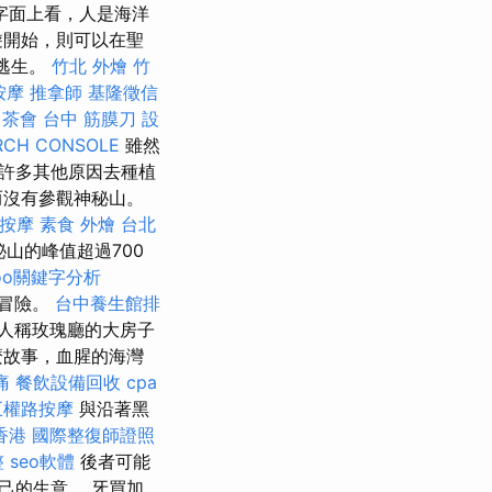
字面上看，人是海洋
遊開始，則可以在聖
和逃生。
竹北 外燴
竹
按摩
推拿師
基隆徵信
茶會
台中 筋膜刀
設
RCH CONSOLE
雖然
許多其他原因去種植
而沒有參觀神秘山。
按摩
素食 外燴 台北
山的峰值超過700
hoo關鍵字分析
鍊冒險。
台中養生館排
人稱玫瑰廳的大房子
麼故事，血腥的海灣
痛
餐飲設備回收
cpa
五權路按摩
與沿著黑
香港
國際整復師證照
整
seo軟體
後者可能
己的生意。 牙買加