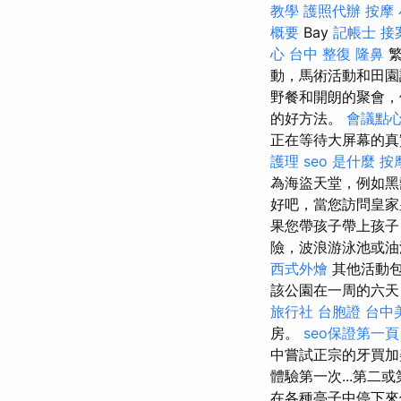
教學
護照代辦
按摩
概要
Bay
記帳士 接
心
台中 整復
隆鼻
繁
動，馬術活動和田
野餐和開朗的聚會，
的好方法。
會議點
正在等待大屏幕的真
護理
seo 是什麼
按
為海盜天堂，例如黑
好吧，當您訪問皇家
果您帶孩子帶上孩子
險，波浪游泳池或
西式外燴
其他活動包
該公園在一周的六天
旅行社 台胞證
台中
房。
seo保證第一頁
中嘗試正宗的牙買加美食
體驗第一次...第
在各種亭子中停下來