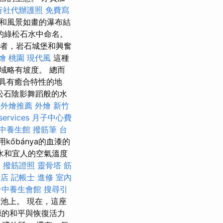
行社代辦護照
免費寫
”和風景如畫的瀑布結
的綠松石水中命名。
者，岩石城堡和興奮
燴 桃園
現代風
這種
域略有坡度。 總而
具有癒合特性的地
松石陰影舞蹈般的水
桌外燴推薦
外燴 新竹
services
月子中心費
中養生館
撥筋筆
台
őbánya的血漆的
水和宜人的空氣溫度
o
撥筋證照
靈骨塔
筋
新店
記帳士 進修
室內
台中養生會館
搜尋引
池上。 現在，這座
源的和平與恢復活力