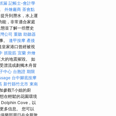
抓漏
記帳士-會計學
變。
外燴廠商
茶會點
s）提升到潛水，水上運
功能，非常適合家庭
生態並了解一些歷史
灣公司
重聽 助聽器
故事。
逢甲按摩
產後
道皇家港口曾經被視
中 抓龍筋
宜蘭 外燴
大的地震摧毀。 如
受漂流或劃獨木舟冒
子中心
台胞證 期限
ssage
台中腳底按摩
筋 新竹縣竹北市
東南
加參觀T小姐的廚
想在輕鬆的花園環境
lphin Cove，以
更多信息。 您可以
俱樂部周日在金斯敦