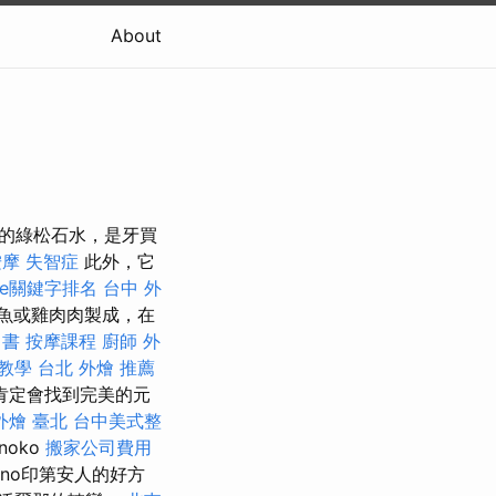
About
亮的綠松石水，是牙買
按摩
失智症
此外，它
gle關鍵字排名
台中 外
魚或雞肉肉製成，在
 書
按摩課程
廚師 外
教學
台北 外燴 推薦
肯定會找到完美的元
外燴 臺北
台中美式整
noko
搬家公司費用
ino印第安人的好方