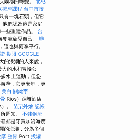
沃爾郡的轉變。
北屯
底按摩課程
台中市按
只有一塊石頭，但它
，他們認為這是家庭
和一些重建作品。
台
海餐廳寵愛自己。
辦
間，這也與雨季平行。
證 期限
GOOGLE
大的浪潮的人來說，
大的水和冒險公​​
許多水上運動，但您
小海灣，它更安靜，更
美白
關鍵字
骨
Rios）距離酒店
os）。
苗栗外燴
記帳
眾所周知。
不鏽鋼流
海灘都是牙買加沿海度
麗的海灘，分為多個
按摩 整骨
Port
拔罐