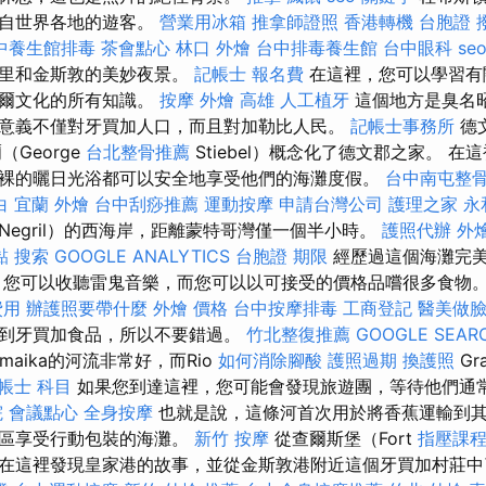
來自世界各地的遊客。
營業用冰箱
推拿師證照
香港轉機 台胞證
中養生館排毒
茶會點心
林口 外燴
台中排毒養生館
台中眼科
se
這里和金斯敦的美妙夜景。
記帳士 報名費
在這裡，您可以學習有
法爾文化的所有知識。
按摩
外燴 高雄
人工植牙
這個地方是臭名
意義不僅對牙買加人口，而且對加勒比人民。
記帳士事務所
德
George
台北整骨推薦
Stiebel）概念化了德文郡之家。 
裸的曬日光浴都可以安全地享受他們的海灘度假。
台中南屯整
白
宜蘭 外燴
台中刮痧推薦
運動按摩
申請台灣公司
護理之家 永
Negril）的西海岸，距離蒙特哥灣僅一個半小時。
護照代辦
外
黏
搜索
GOOGLE ANALYTICS
台胞證 期限
經歷過這個海灘完
 您可以收聽雷鬼音樂，而您可以以可接受的價格品嚐很多食物
費用
辦護照要帶什麼
外燴 價格
台中按摩排毒
工商登記
醫美做
到牙買加食品，所以不要錯過。
竹北整復推薦
GOOGLE SEAR
amaika的河流非常好，而Rio
如何消除腳酸
護照過期
換護照
Gr
帳士 科目
如果您到達這裡，您可能會發現旅遊團，等待他們通
院
會議點心
全身按摩
也就是說，這條河首次用於將香蕉運輸到其
地區享受行動包裝的海灘。
新竹 按摩
從查爾斯堡（Fort
指壓課
在這裡發現皇家港的故事，並從金斯敦港附近這個牙買加村莊中