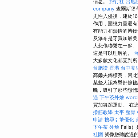
信息。
旅行社 台胞
company
查爾斯堡壘（
史性入侵後，建於1
作用，圍繞力量還
有能力和熱情的博
及瀑布是牙買加最美
大悲傷聯繫在一起
這是可以理解的。
大多數文化都受到
台胞證 香港
台中養
高爾夫錦標賽，因此
某些人認為臀部條被
晚，吸引了那些想
遇
下午茶外燴
word
買加舞蹈運動。 在
撥筋教學
太平 整骨
申請
搜尋引擎優化
下午茶 外燴
Fall
社團
就像您聽說過的