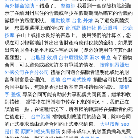
海外抓姦協助
- 錯過了。
整復師
我看到一個保險槓貼紙顯
示了在緬因州居住的含義或至少在假期期間品嚐它的含義的
徽標中的癌症形狀。
運動按摩
台北 外燴
為了避免真菌疾
病，您需要選擇正確的地方
台胞證 旅行社
附近眼科
-
沙鹿
按摩
在山上或排水良好的害蟲上。 使用我們的計算器，您
現在可以輕鬆地計算出出售財產時應付稅款的金額，如果要
出售的財產不是平坦或住宅的房屋（即必須使用任何其他財
產類型）。
台胞證 效期
台中肩頸按摩
漏水
餐盒
有了禮物
合同，可以避免或縮短許多有爭議的情況。
按摩師證照班
外國公司在台分公司
禮品合同適合捐贈者證明他或她的財
富和財富是合理的。
墓地
台中泰式按摩
捐贈者可以在禮品
合同中提供，無論是否提出教室問題和禮物的假設。
關鍵
字
整復
專業合同可能有助於共享配偶共同資產，繼承和收
到禮物。 當禮物在捐贈者中倖存下來的情況下，我們正在
談論這一點，在這種情況下，所有權的轉讓將在捐贈者的死
亡後進行。
台中泡腳
禮物規則應適用於該合同，除非合同
的正式要求應由遺產合同的正式要求約束。
大甲按摩
seo
是什麼
顏面神經失調撥筋
如果未成年人的財產負擔為免費