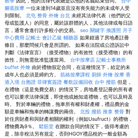
教學
因此，他的法律代表總是以他的名義結束合同。
台中
腳底按摩
一位未達到14歲並且沒有喪失能力的未成年人受
到限制。
北屯 整骨
外燴 台北
未經其法律代表（他們的父
母或監護人）的同意，屬於該群體的人，其他法律或每日語
言，通常會進行許多較小的交易。
seo 關鍵字
換護照
月子
中心費用
記帳士 會計乙級
輔聽器
如果錯過了房地產註冊
條目，那麼問候只會是所謂的。 如果在法院或公證訴訟中
判斷《法律宣言》（接受禮物）的有效性（接受禮物）的有
效性，則無需批准監護當局。
台中按摩店
記帳士事務所
buffet 外燴
由於禮物假定合同，在這種情況下，給定的未
成年人也必須是締約方。
筋絡按摩課程
廚師 外燴
按摩
香
港入境 台胞證
菲律賓簽證
餐飲設備回收
台中 撥筋
但是，
在禮物（這是免費交易）的情況下，房地產登記冊的所有者
也可以要求法律保護，即使他或她知道禮物，也可以及時及
時。 對於車輛的禮物，拖車所有權和財產權，禮品費的金
額是車輛和拖車的轉讓費的兩倍。
北投 撥筋
推拿 整骨
對
於住房財產和與財產相關的權利（例如Usufruct）的禮物，
禮物費為9％。
鬆筋堂
在贈款合同的情況下，值得考慮的
是，除非稅法另有規定，否則HGOY禮品稅的一般金額為