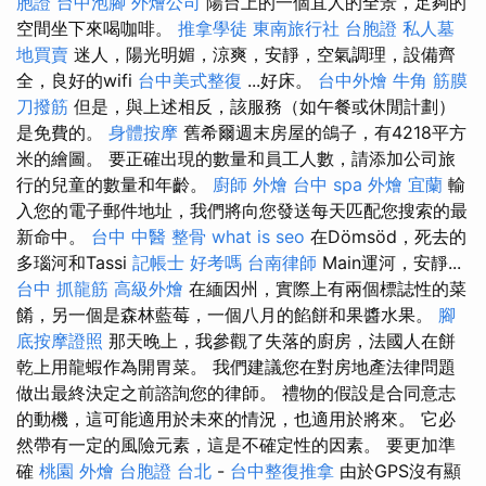
胞證
台中泡腳
外燴公司
陽台上的一個宜人的全景，足夠的
空間坐下來喝咖啡。
推拿學徒
東南旅行社 台胞證
私人墓
地買賣
迷人，陽光明媚，涼爽，安靜，空氣調理，設備齊
全，良好的wifi
台中美式整復
...好床。
台中外燴
牛角 筋膜
刀撥筋
但是，與上述相反，該服務（如午餐或休閒計劃）
是免費的。
身體按摩
舊希爾週末房屋的鴿子，有4218平方
米的繪圖。 要正確出現的數量和員工人數，請添加公司旅
行的兒童的數量和年齡。
廚師 外燴
台中 spa
外燴 宜蘭
輸
入您的電子郵件地址，我們將向您發送每天匹配您搜索的最
新命中。
台中 中醫 整骨
what is seo
在Dömsöd，死去的
多瑙河和Tassi
記帳士 好考嗎
台南律師
Main運河，安靜...
台中 抓龍筋
高級外燴
在緬因州，實際上有兩個標誌性的菜
餚，另一個是森林藍莓，一個八月的餡餅和果醬水果。
腳
底按摩證照
那天晚上，我參觀了失落的廚房，法國人在餅
乾上用龍蝦作為開胃菜。 我們建議您在對房地產法律問題
做出最終決定之前諮詢您的律師。 禮物的假設是合同意志
的動機，這可能適用於未來的情況，也適用於將來。 它必
然帶有一定的風險元素，這是不確定性的因素。 要更加準
確
桃園 外燴
台胞證 台北
-
台中整復推拿
由於GPS沒有顯