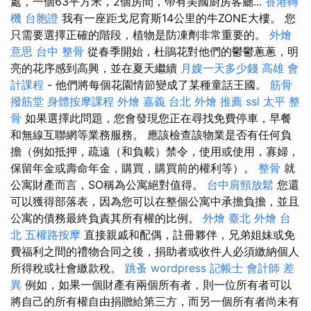
處，一個63平方米，2個房間，帶有美國廚房客廳...
香港轉
機 台胞證
我有一座距戈尼育斯14公里的牛ZONE大樓。 您
只需要選擇正確的階段，植物是防凍劑非常重要的。
外燴
意思
台中 整骨
從春季開始，杜鵑花對他們的鬱鬱蔥蔥，明
亮的花序感到高興，並在夏天繼續
月嫂一天多少錢
高雄 會
計課程
- 他們將每個花園情節變成了某種童話王國。
筋骨
撥筋堂
身體按摩課程
外燴 嘉義
台北 外燴 推薦
ssl
太平 整
骨
如果選擇此問題，您會發現您正在尋找免費停車，早餐
和無線互聯網等業務服務。 應該檢查該物業是否有任何負
擔（例如抵押，疏遠（和負載）禁令，使用或使用，寡婦，
保留年金或壽命年金，購買，購買前的權利等）。
整骨
就
公寓財產而言，SO稱為公寓絕對值得。
台中肩頸放鬆
您還
可以獲得部落表，因為您可以在整個公寓中承擔負擔，並且
公寓的債務最終負責其所有權的比例。
外燴 臺北
外燴 台
北
五權路按摩
直接親戚和配偶，註冊夥伴，兄弟姐妹或免
費福利之間的禮物合同之後，捐助者或收件人必須繳納個人
所得稅或社會繳款稅。
跳蚤
wordpress
記帳士 會計師 差
異
例如，如果一個財產有兩個所有者，則一位所有者可以
將自己的所有權自由捐贈給第三方，而另一個所有者尚未有