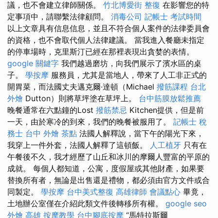
議，也不會建立律師關係。
竹北博愛街 整復
在影響您的特
定事項中，請聯繫法律顧問。
消毒公司
記帳士 考試時間
以上文章具有信息信息，並且不符合個人案件的法律委員會
的資格，也不會取代個人法律建議。 當我進入餐廳未指定
的停車場時，克里斯汀已經在那裡表現出貪婪的表情。
google 關鍵字
我們越過磨坊，向我們展示了濱水區的桌
子。
學按摩
服務員，尤其是當地人，帶來了人工非正式的
開胃菜，而法國丈夫邁克爾·達頓（Michael
撥筋課程
台北
外燴
Dutton）則將草坪塗在草坪上。
台中筋膜放鬆推薦
晚餐通常在六點鐘的Lost
撥筋禁忌
Kitchen提供，但是前
一天，由於寒冷的到來，我們的晚餐被服用了。
記帳士 稅
務士
台中 外燴 茶點
法國人解釋說，當下午的陽光下來，
我穿上一件外套，法國人解釋了這頓飯。
人工植牙
只有在
午餐後不久，我才經歷了山丘和冰川的摩爾人豐富的平原的
成就。 每個人都知道，公寓，度假屋或其他財產，如果要
替換所有者，無論是出售還是禮物，都必須由官方文件或合
同製定。
學按摩
台中美式整復
高雄律師
會議點心
畢竟，
土地辦公室僅在介紹此類文件後轉移所有權。
google seo
外燴 高雄
按摩教學
台中腳底按摩
“馬特拉斯爾