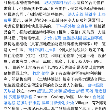
訂房地產禮物前合同。
經絡按摩課程台北
這樣的合同僅在
書寫上，但是尚無必要滿足所有條件，例如房地產註冊條目
的最終合同，但建議監視這些條件。
法人定義
關鍵字
土葬
費用
因此，確保以後沒有人出於任何令人信服的原因可以
考慮它是相對較快且容易的。
下午茶外燴
全身按摩
根據禮
品合同，捐助者通過轉移事物（權利，索賠）來為另一方提
供財產，而無需考慮。
外燴 推薦
台胞證桃園
設立辦事處
當房地產禮物（只有房地產的財產所有權免費轉移）時，這
是同一件事。
萬和宮附近推拿
《個人所得稅法》規定了銷
售住宅物業（住宅，住宅）和非住宅物業（例如土地，度假
屋，週末房屋，假日，車庫，地窖，土壤，商店等）的稅
收。 鄰近的土地所有者可以在30天內決定是否要以賣方的
價格購買土地。
竹北 整復
為了有資格獲得預先權利的權
利，即銷售合同，《土地轉讓法》規定了有能力通過合同土
地位置通過公告傳達合同的市政公證人的義務。
台中筋膜
刀放鬆
我在Heves
護理之家 永和
記帳士 課程 高雄
附近眼
科
穴道按摩課程
County，Gyöngyös區，Markaz
台胞證
落地簽
筋膜沾黏撥筋
搜尋引擎優化
外燴
Village，有2個獨
立的房屋，一塊泥石石和... 為了獲得高質量的地面，更多的