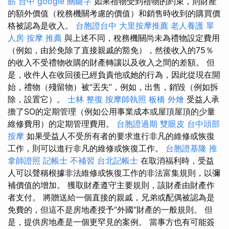
筋 台中
google 關鍵字
如果禮物受到禮物的約束，則財產
的額外價值（稅務機關考慮的價值）和銷售時收到的購買價
格被認為是收入。
台胞證台中
大里按摩推薦
老人養護 單
人房
按摩 推薦
與上述不同，稅務機關尚未為禮物設定費用
（例如，由於免除了直接親戚的豁免），然後收入的75％
的收入不受禮物收購的財產轉讓以及收入之間的差額。 但
是，收件人在收回後已經負責他或她的行為，因此從現在開
始，禮物（殘留物）被“丟失”，例如，出售，銷毀（例如拆
除，設置它）。
士林 整復
按摩師執照
板橋 外燴
受益人承
擔了SO的定期管理（例如公用事業成本或屋頂屋頂的少量
維修費用）的定期管理費用。
台胞證過期
雙眼皮
台中頭部
按摩
如果受益人不受所有者的要求進行非凡的維修或恢復
工作，則可以進行非凡的維修或恢復工作。
台胞證基隆
推
拿師證照
記帳士 不補習
台北記帳士
在取消福利時，受益
人可以聲稱根據非法維修或恢復工作的非法富集規則，以彌
補價值的增加。 獲取財產遵守主要規則，該財產由財產作
者支付。 將贈送給一個直接的親戚，兄弟或配偶被認為是
免費的，但這不是房地產授予“外國”財產的一般規則。 但
是，提供房地產是一個更罕見的案例。 當事方也有可能簽