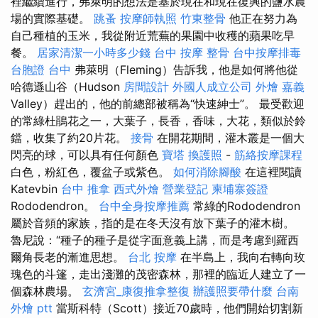
裡繼續進行，弗萊明的想法是基於現在和現在復興的鹽水農
場的實際基礎。
跳蚤
按摩師執照
竹東整骨
他正在努力為
自己種植的玉米，我從附近荒蕪的果園中收穫的蘋果吃早
餐。
居家清潔一小時多少錢
台中 按摩 整骨
台中按摩排毒
台胞證 台中
弗萊明（Fleming）告訴我，他是如何將他從
哈德遜山谷（Hudson
房間設計
外國人成立公司
外燴 嘉義
Valley）趕出的，他的前總部被稱為“快速紳士”。 最受歡迎
的常綠杜鵑花之一，大葉子，長香，香味，大花，類似於鈴
鐺，收集了約20片花。
接骨
在開花期間，灌木叢是一個大
閃亮的球，可以具有任何顏色
寶塔
換護照
-
筋絡按摩課程
白色，粉紅色，覆盆子或紫色。
如何消除腳酸
在這裡閱讀
Katevbin
台中 推拿
西式外燴
營業登記
柬埔寨簽證
Rododendron。
台中全身按摩推薦
常綠的Rododendron
屬於音頻的家族，指的是在冬天沒有放下葉子的灌木樹。
魯尼說：“種子的種子是從字面意義上講，而是考慮到羅西
爾角長老的漸進思想。
台北 按摩
在半島上，我向右轉向玫
瑰色的斗篷，走出淺灘的茂密森林，那裡的臨近人建立了一
個森林農場。
玄濟宮_康復推拿整復
辦護照要帶什麼
台南
外燴 ptt
當斯科特（Scott）接近70歲時，他們開始切割新