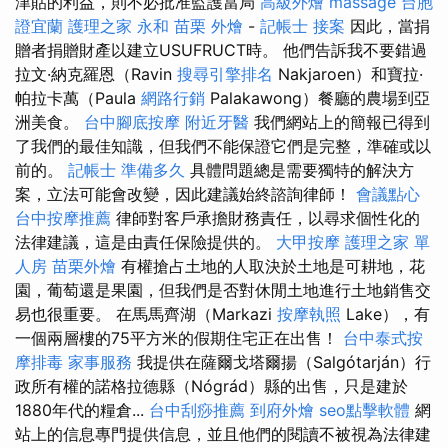
津貼的利益，則不必批准監護當局
高級外燴
massage
台胞
證宜蘭
護理之家 永和
苗栗 外燴
-
記帳士 接案
因此，當捐
贈者捐贈財產以建立USUFRUCT時。 他們告訴我不要錯過
拉文·納克羅恩（Ravin
搜尋引擎排名
Nakjaroen）和寶拉·
帕拉卡萬（Paula
網路行銷
Palakawong）餐廳的農場到亞
洲美食。
台中腳底按摩
附近牙醫
我們網站上的簡報已得到
了我們的最佳知識，但我們不能保證它們是完整，準確或以
前的。
記帳士 準備多久
具體問題總是需要獨特的解決方
案，立法可能會改變，因此建議始終諮詢律師！
會議點心
台中按摩推薦
律師對客戶承擔財務責任，以尋求個性化的
法律建議，這是由責任保險提供的。
大甲按摩
護理之家 單
人房
苗栗外燴
有權搶占土地的人取決於土地是可耕地，花
園，葡萄還是果園，但我們是否對休閒土地進行土地銷售交
易也很重要。 在馬馬齊湖（Markazi
按摩執照
Lake），有
一個兩層樓的75平方米的假期住宅正在出售！
台中泰式按
摩排毒
家事服務
我提供在薩爾戈塔爾揚（Salgótarján）行
政所有權的諾格拉德縣（Nógrád）縣的出售，只是建於
1880年代的糧倉...
台中刮痧推薦
到府外燴
seo點擊軟體
網
站上的信息專門提供信息，並且他們的閱讀不被視為法律建