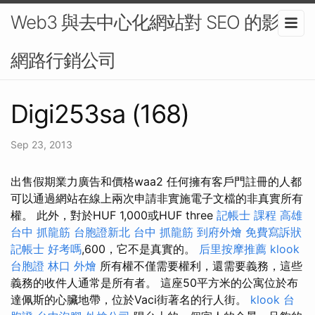
Web3 與去中心化網站對 SEO 的影響-
網路行銷公司
Digi253sa (168)
Sep 23, 2013
出售假期業力廣告和價格waa2 任何擁有客戶門註冊的人都
可以通過網站在線上兩次申請非實施電子文檔的非真實所有
權。 此外，對於HUF 1,000或HUF three
記帳士 課程 高雄
台中 抓龍筋
台胞證新北
台中 抓龍筋
到府外燴
免費寫訴狀
記帳士 好考嗎
,600，它不是真實的。
后里按摩推薦
klook
台胞證
林口 外燴
所有權不僅需要權利，還需要義務，這些
義務的收件人通常是所有者。 這座50平方米的公寓位於布
達佩斯的心臟地帶，位於Vaci街著名的行人街。
klook 台