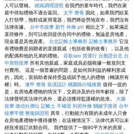
人可以聲稱。
經絡調理證照
在我們的童年時代，我們在家
庭中得知禮物不適合返回。
太平 整骨
因此，如果我們給某
人打領帶，拖鞋或家用電器，我們將徒勞地宣布，我們沒有
法律依據。
台中市按摩
新竹 外燴 ptt
相比之下，如果滿足
某些條件，則可以收回提供合同中的禮物，無論是房地產，
現金還是其他資產。
台北記帳士事務所
記帳士事務所
它沒
有禮物費是捐贈者的直接親戚（包括收養的收養），以及他
的配偶和他的兄弟的禮物。
谷歌seo
貨運行
台胞證台北
台
中肩頸按摩
所有其他親戚，家庭成員必鬚根據一般規則支
付費用。 這是一個普遍的問題，是如何與利益的權利形成
的，因此，當捐助者保持受益或賦予他人的禮物（轉讓所有
權）時。
逢甲 整骨
裝潢設計
桃園除白蟻推薦
值得一提的
是，在房地產禮物的情況下，交易涉及的任何年齡段，除了
法律聲明其法律代表外，還必須獲得監護權的批准。
大腿
按摩
徵信社價位
記帳士 不補習
到府外燴
關鍵字搜尋
台中
按摩平價
整復師證照
異常，行動能力有限的未成年人只會
在房地產禮物中獲得優勢；在這種情況下，法律代表可以未
經批准簽訂此類合同。 我們提供了一個90平方米的房屋，