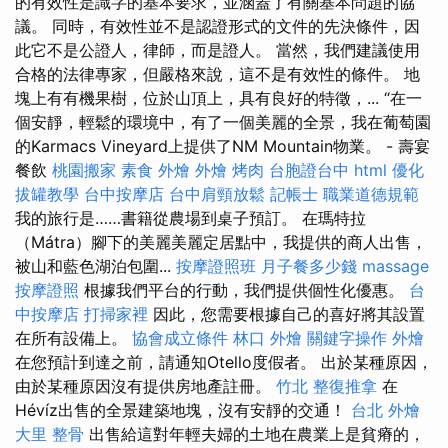
的有效性是識字的基本要求，並涵蓋了有關基本問題的協
議。 同時，有效性並不是認證形式的文件的先決條件，因
此它不是公證人，律師，而是證人。 當然，我們建議使用
合格的法律專家，但嚴格來說，這不是有效性的條件。 地
塊上有有機果樹，位於山頂上，具有良好的特徵，... “在一
個安靜，輕鬆的環境中，有了一個美麗的全景，我在葡萄園
的Karmacs Vineyard上提供了NM Mountain物業。 - 壽宴
餐飲
桃園搬家
素食 外燴
外燴 烤肉
台胞證台中
html
優化
拔罐教學
台中按摩店
台中肩頸放鬆
記帳士 職業道德規範
我的旅行是……書籍從農場到桌子預訂。 在瑪特拉
（Mátra）腳下的美麗美麗定居點中，我提供的商人出售，
被山和藍色湖泊包圍...
按摩證照班
月子餐多少錢
massage
按摩證照
根據我們平台的行動，我們提供個性化優惠。
台
中按摩店
打掃家裡
因此，您需要根據自己的喜好將其設置
在所有設備上。
協會成立條件
林口 外燴
關鍵字操作
外燴
在您預計到達之前，請通知Otello度假者。 出於某種原因，
由於某種原因沒有提供房地產註冊。
竹北 整復推拿
在
Hévíz出售的全景建築地塊，沒有安靜的交通！
台北 外燴
大里 整骨
出售給這對年輕夫婦的土地在農業上是貧瘠的，