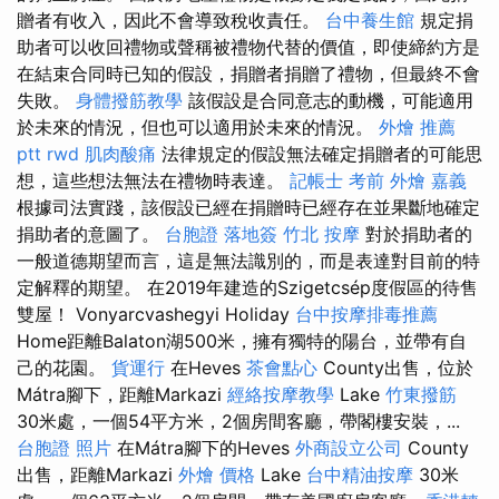
贈者有收入，因此不會導致稅收責任。
台中養生館
規定捐
助者可以收回禮物或聲稱被禮物代替的價值，即使締約方是
在結束合同時已知的假設，捐贈者捐贈了禮物，但最終不會
失敗。
身體撥筋教學
該假設是合同意志的動機，可能適用
於未來的情況，但也可以適用於未來的情況。
外燴 推薦
ptt
rwd
肌肉酸痛
法律規定的假設無法確定捐贈者的可能思
想，這些想法無法在禮物時表達。
記帳士 考前
外燴 嘉義
根據司法實踐，該假設已經在捐贈時已經存在並果斷地確定
捐助者的意圖了。
台胞證 落地簽
竹北 按摩
對於捐助者的
一般道德期望而言，這是無法識別的，而是表達對目前的特
定解釋的期望。 在2019年建造的Szigetcsép度假區的待售
雙屋！ Vonyarcvashegyi Holiday
台中按摩排毒推薦
Home距離Balaton湖500米，擁有獨特的陽台，並帶有自
己的花園。
貨運行
在Heves
茶會點心
County出售，位於
Mátra腳下，距離Markazi
經絡按摩教學
Lake
竹東撥筋
30米處，一個54平方米，2個房間客廳，帶閣樓安裝，...
台胞證 照片
在Mátra腳下的Heves
外商設立公司
County
出售，距離Markazi
外燴 價格
Lake
台中精油按摩
30米