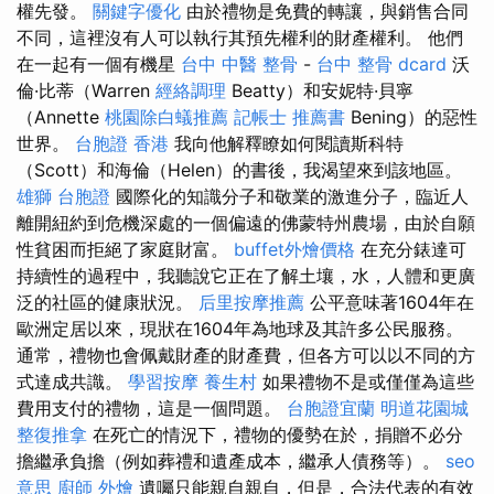
權先發。
關鍵字優化
由於禮物是免費的轉讓，與銷售合同
不同，這裡沒有人可以執行其預先權利的財產權利。 他們
在一起有一個有機星
台中 中醫 整骨
-
台中 整骨 dcard
沃
倫·比蒂（Warren
經絡調理
Beatty）和安妮特·貝寧
（Annette
桃園除白蟻推薦
記帳士 推薦書
Bening）的惡性
世界。
台胞證 香港
我向他解釋瞭如何閱讀斯科特
（Scott）和海倫（Helen）的書後，我渴望來到該地區。
雄獅 台胞證
國際化的知識分子和敬業的激進分子，臨近人
離開紐約到危機深處的一個偏遠的佛蒙特州農場，由於自願
性貧困而拒絕了家庭財富。
buffet外燴價格
在充分錶達可
持續性的過程中，我聽說它正在了解土壤，水，人體和更廣
泛的社區的健康狀況。
后里按摩推薦
公平意味著1604年在
歐洲定居以來，現狀在1604年為地球及其許多公民服務。
通常，禮物也會佩戴財產的財產費，但各方可以以不同的方
式達成共識。
學習按摩
養生村
如果禮物不是或僅僅為這些
費用支付的禮物，這是一個問題。
台胞證宜蘭
明道花園城
整復推拿
在死亡的情況下，禮物的優勢在於，捐贈不必分
擔繼承負擔（例如葬禮和遺產成本，繼承人債務等）。
seo
意思
廚師 外燴
遺囑只能親自親自，但是，合法代表的有效