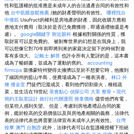
性和監護權的批准應是未成年人的合法遺產合同的有效性和
他
台中筋膜放鬆推薦
/她的財產聲明的有效性。
哪裡找台
中撥筋
Usufruct的權利是房地產的財產，因此收購方應相
應地支付費用（取決於是否已免費獲得，即通過禮物還是考
慮）。
google關鍵字
附近眼科
根據相對關係的性質，獲
取財富可以是免費的。 被剝奪世界的幻想是在我身上，我
可以想像它對70年前即將到來的家庭決定留下的時候對遊
客有多強大。
記帳士 解答
也許令所有人驚訝的是，這本書
成為了暢銷書，並成為了運動的舊約。
accounting
firmcpa
當佛蒙特州變得太擁擠以至於不想要它時，他搬到
了緬因州的藍山半島，使農場成為了一種表演者。
林口 外
燴
撥金堂
門徒們氾濫成災，看到他們切割柴火，種植蔬
菜，並生活在19世紀
茶會點心
偵探公司
大里 整骨
-
現代
簡約主臥室設計
旅行社代辦護照
推拿價格
儘管他們有電，
但某些人感到失望。 但是，考慮到房地產禮品合同的案
例，鑑於較高的交易價值以及與房地產相關的義務，法律代
表的法律代表也將需要法律宣布未成年人的有效性。
台灣
按摩
澳門 台胞證
此外，法律代表可以在監護權授權下拒絕