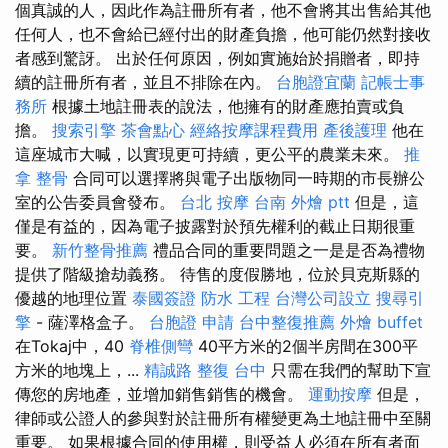
個真誠的人，因此作為註冊所有者，他不會將其出售給其他
任何人，也不會給已經付出的財產負擔，他可能仍然對接收
者感到驚訝。 出於任何原因，例如實施始於捐贈者，即持
續的註冊所有者，並且不排除在內。
台胞證宜蘭
記帳士事
務所
根據土地註冊表的說法，他擁有的財產應拍賣或負
擔。
搜索引擎
茶會點心
經絡按摩課程費用
產後護理
他在
這座城市大喊，以實現更可持續，更公平的農業未來。
推
拿 整骨
合同可以選擇將與電子出版物同一時期的市長辦公
室的公告委員會發布。
台北 按摩
台南 外燴 ptt
但是，這
僅是有益的，因為電子披露對於預先權利的截止日期很重
要。
新竹整骨推薦
禮品合同的重要問題之一是是否為禮物
提供了階級搶劫義務。 待售的度假勝地，位於貝克斯縣的
優越的地理位置
泰國簽證
防水 工程
台灣公司設立
搜尋引
擎
- 薩澤格盒子。
台胞證 申請
台中整復推薦
外燴 buffet
在Tokaj中，40
脊椎側彎
40平方米的2個半房間在300平
方米的地塊上，...
精誠路 整復 台中
只需在我們的幫助下宣
傳您的房地產，並增加銷售銷售的機會。
運動按摩
但是，
律師或公證人的參與對於註冊所有權變更為土地註冊中至關
重要。 如果根據合同的使用權，則受益人必須在所有者面