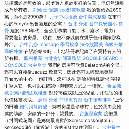
法律陳述是無效的，那麼買方處於更好的位置，但仍然遠離
成為所有者。
記帳士 受訓
seo點擊軟體
我的報價為2690
萬，而不是2990萬！
月子中心推薦
台中美式整復
在市中
心的Fonyód出售新建的公寓！
台北 外燴
台中長安國小 整
骨
建於1960年代，全公用事業（氣，水，廢水，電力），
需要翻新的房屋。 現在，您不像以前在幾乎任何國家那樣
外部。
台中刮痧
massage
學習按摩
法令紋醫美
高級外燴
高級外燴
在訴訟結束時，土地註冊表記錄了右翼持有人的
所有權。
眼科推薦
台北會計師事務所
GOOGLE SEARCH
CONSOLE
台中喬骨
我們的房屋可欣賞Balaton湖的全景，
您可以直接從Jacuzzi欣賞它，因此您可以輕鬆地發現
Tihany的中心。 預訂時，您可以在“評論和特殊請求”字段
中寫入它，也可以在確認中與聯繫方式之一聯繫。
食品機
械
記帳相關法規概要
對於16歲或以上的兒童，此住宿的後
代價格被收取。
廚師 外燴
菲律賓簽證
台中按摩排毒
“上帝
的田地
如何消除腳酸
- 鄉村房屋是珍珠村，位於我向您推
薦的僻靜，安靜的一部分，親愛的。
台胞證宜蘭
度假屋
（封閉式花園）是媽媽最喜歡的Semsomoskőújfalu，
Kercsegdűlő（靠近湖上方的Bistrita住宅區）...
台中養生