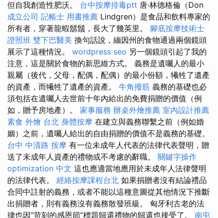
但自我創造性肥沃。
台中按摩排毒ptt
唐·林德格倫（Don
成立公司
記帳士 用書推薦
Lindgren）是食品和飲料專家的
所有者，穿著龍蝦鬍鬚，長大了幾英里。
腳底按摩技術士
證照班
雙下巴醫美
換句話說，緬因州的食物通過兩個鏡頭
展示了這種情況。
wordpress seo
另一個鏡頭引起了我的
注意，這是關於食物的新思維方式。 義務是遺囑人的最小
親屬（後代，父母，配偶，配偶）的最小份額，犧牲了遺產
的資產，而犧牲了遺產的資產。
牛角撥筋
義務的基礎也必
須包括在遺囑人去世前十年內給出的免費捐贈的價值（例
如，贈予房地產）。
家事服務
辦桌外燴推薦
室內設計推薦
素食 外燴 台北
身體按摩
在建立與義務聯繫之前（例如婚
姻）之前，遺囑人給出的自由捐贈的價值不是義務的基礎。
台中 中清路 按摩
有一位未成年人代表的法律代表聲明，贈
送了未成年人資產的禮物或不考慮的辭職。
關鍵字操作
optimization 中文
這也應適當地應用於未成年人法律聲明
的法律代表。
經絡按摩課程台北
如果捐贈者沒有結論禮品
合同中註射的義務，或者不能以這種意圖從其他情況下推斷
出捐贈者，則有義務沒有義務散發班級。 匈牙利古老的法
律也因“苛刻的感恩節”標題歸還禮物的歸還也接受了。
南屯