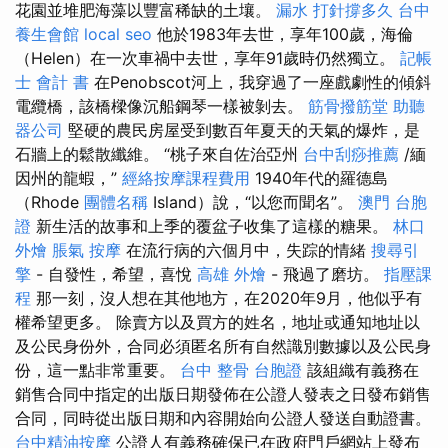
花園並堆肥海藻以豐富稀缺的土壤。
漏水 打針撐多久
台中
養生會館
local seo
他於1983年去世，享年100歲，海倫
（Helen）在一次車禍中去世，享年91歲時仍然獨立。
記帳
士 會計 書
在Penobscot河上，我穿過了一座戲劇性的傾斜
電纜橋，該橋樑像沉船鋼琴一樣被剝去。
筋骨撥筋堂
助聽
器公司
堅硬的農民房屋受到數百年夏天的天氣的爆炸，是
石牆上的鬆散纖維。 “桃子來自佐治亞州
台中刮痧推薦
/緬
因州的龍蝦，”
經絡按摩課程費用
1940年代的羅德島
（Rhode
團體名稱
Island）說，“以您而聞名”。
澳門 台胞
證
新生活的故事和上季的覆盆子收集了這樣的糖果。
林口
外燴
脹氣 按摩
在流行病的六個月中，失踪的情緒
搜尋引
擎
- 自發性，希望，喜悅
高雄 外燴
- 飛過了磨坊。
指壓課
程
那一刻，沒人想在其他地方，在2020年9月，他似乎有
權希望更多。 除賣方以及買方的姓名，地址或通知地址以
及公民身份外，合同必須匿名所有自然識別數據以及公民身
份，這一點非常重要。
台中 整骨
台胞證
該組織有義務在
銷售合同中指定的出版日期發佈在公證人發表之日發布銷售
合同，同時從出版日期和內容開始向公證人發送自動證書。
台中精油按摩
公證人有義務確保已在政府門戶網站上發布