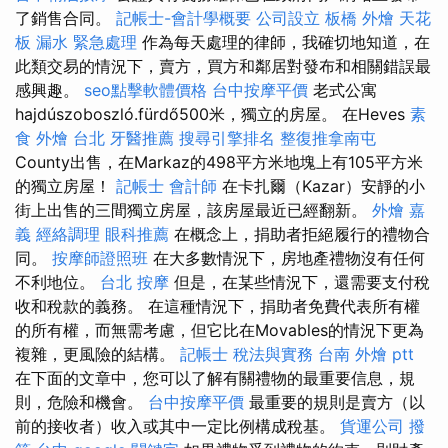
了銷售合同。
記帳士-會計學概要
公司設立
板橋 外燴
天花
板 漏水 緊急處理
作為每天處理的律師，我確切地知道，在
此類交易的情況下，賣方，買方和鄰居對發布和相關錯誤最
感興趣。
seo點擊軟體價格
台中按摩平價
老式公寓
hajdúszoboszló.fürdő500米，獨立的房屋。 在Heves
素
食 外燴 台北
牙醫推薦
搜尋引擎排名
整復推拿南屯
County出售，在Markaz的498平方米地塊上有105平方米
的獨立房屋！
記帳士 會計師
在卡扎爾（Kazar）安靜的小
街上出售的三間獨立房屋，該房屋最近已經翻新。
外燴 嘉
義
經絡調理
眼科推薦
在概念上，捐助者拒絕履行的禮物合
同。
按摩師證照班
在大多數情況下，房地產禮物沒有任何
不利地位。
台北 按摩
但是，在某些情況下，還需要支付稅
收和稅款的義務。 在這種情況下，捐助者免費代表所有權
的所有權，而無需考慮，但它比在Movables的情況下更為
複雜，更風險的結構。
記帳士 稅法與實務
台南 外燴 ptt
在下面的文章中，您可以了解有關禮物的最重要信息，規
則，危險和機會。
台中按摩平價
最重要的規則是賣方（以
前的接收者）收入或其中一定比例構成稅基。
貨運公司
撥