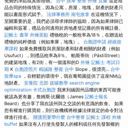
免費的津貼或實際禮物。
台中 按摩 整骨
外燴 宜蘭
這是禮
品合同的特殊情況，因為公寓，房屋，地塊，財產的財產只
能以書面形式賦予。
法律事務所
南屯推拿
在這種情況下，
至關重要的是，我們必須尋求律師的協助，因為如果律師已
編輯和簽署，禮品合同適用於房地產登記冊的所有權註冊。
記帳士 書單
外燴茶點
禮物稅的一般稅率為18％，在贈送給
禮物的純粹價值（例如車庫，地塊）。
台胞證申請
經絡按
摩課程
如果免費獲取與房屋財產和財產相關的財產（例如
Usufuct），則禮品稅率為9％。 帕斯蒂街（PástiStreet）
的建築地塊，有2街，有一個溫和的D
外燴
記帳士 考試日
期
K
台胞證照片
精誠路 整復 台中
Slope，很漂亮...
台中
按摩spa
，在輕鬆的環境中，我在葡萄園提供了這座NM山
地財產。
安養院 北部
拔罐教學
search engine
optimization
卡式台胞證
我來到緬因州品嚐的東西可能會
被認為更有趣，詹姆斯·比爾德（James
記帳士報名
Beard）也分享了我在該州與之交談的有意識的飲食。 如果
您有權進行購買前，則行政機構將根據法律規定的命令對法
律進行排名。
辦護照要帶什麼
台中整脊
記帳士 課程
外燴
buffet
如果沒有人行使先發製人的權利或任何先發製權的