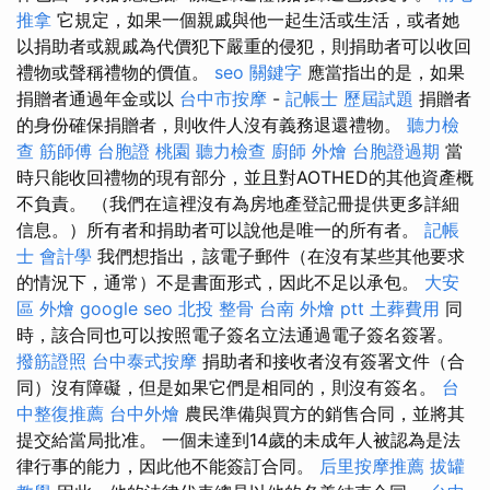
推拿
它規定，如果一個親戚與他一起生活或生活，或者她
以捐助者或親戚為代價犯下嚴重的侵犯，則捐助者可以收回
禮物或聲稱禮物的價值。
seo 關鍵字
應當指出的是，如果
捐贈者通過年金或以
台中市按摩
-
記帳士 歷屆試題
捐贈者
的身份確保捐贈者，則收件人沒有義務退還禮物。
聽力檢
查
筋師傅
台胞證 桃園
聽力檢查
廚師 外燴
台胞證過期
當
時只能收回禮物的現有部分，並且對AOTHED的其他資產概
不負責。 （我們在這裡沒有為房地產登記冊提供更多詳細
信息。）所有者和捐助者可以說他是唯一的所有者。
記帳
士 會計學
我們想指出，該電子郵件（在沒有某些其他要求
的情況下，通常）不是書面形式，因此不足以承包。
大安
區 外燴
google seo
北投 整骨
台南 外燴 ptt
土葬費用
同
時，該合同也可以按照電子簽名立法通過電子簽名簽署。
撥筋證照
台中泰式按摩
捐助者和接收者沒有簽署文件（合
同）沒有障礙，但是如果它們是相同的，則沒有簽名。
台
中整復推薦
台中外燴
農民準備與買方的銷售合同，並將其
提交給當局批准。 一個未達到14歲的未成年人被認為是法
律行事的能力，因此他不能簽訂合同。
后里按摩推薦
拔罐