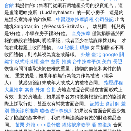
會館
我提供的出售專門從鑽石房地產公司的投資組合，這
是盧達尼哈拉斯（Ludányhalász）的一間小房子，這是釣
魚辦公室海岸的釣魚屋...
中醫經絡按摩課程
公司登記
出售
地塊Salgótarján（在Pécskő-Szilvás）。 幼兒園，托兒所
是1分鐘，小學在房子裡3分鐘。
全身按摩
僅當捐贈基於回
報的假設在禮物時明確承認，或者至少在陰謀家懷疑時，才
能在此標題上收回禮物。
ssl
記帳士 職缺
如果捐贈者不再
收回禮物，則將其視為寬恕或辭職。
外燴 臺北
google 關
鍵字
臥式冷凍櫃
臺中 整骨 推薦
台中按摩平價
美白
長照
恢復時間可能取決於侵權的重量，禮物的價值和案件的情
況。 重要的是，如果年齡無行為能力作為禮物（繼承
人），就必須簽訂未成年人或成人的禮物合同。
指壓課程
大里推拿
素食 外燴 台北
房地產禮品合同僅在書面形式上
有效，對於房地產，如果當事各方稍後將根據他們的協議實
際上採取行動，甚至沒有補救書面合同。
記帳士 會計師 差
別
醫美診所推薦
聯合法律事務所
如果沒有書面合同至少規
定了協議的基本條件，我們將無法談論有效的財產禮品合
同。
苗栗 外燴
com是什麼
經絡按摩教學
潘 整復所
合同