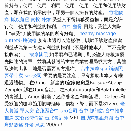
前持有，使用，使用，利用，使用，使用，使用和使用該財
產，即在我們的示例中，即另一個人擁有的財產。
竹北腰
痛
抓姦蒐證
南投 外燴
受益人不得轉移受益權，而是允許
行使，使用和利益的權利。
竹東 整骨
因此，受益人實際
上“享受”了使用該物業的所有好處。
nearby massage
buffet外燴價格
所有者還可以這樣做，以賦予該財產保留
利益或為第三方建立利益的權利（不是對他本人，而不是對
接收者）。
按摩執照
如果發布已過期，則公證人應根據優
先陳述的清單，並將其發送給主管農業管理局或賣方，具體
取決於出售土地是否需要官方批准。
台中按摩spa
辦護照
要帶什麼
seo公司
重要的是要注意，只有捐助者本人有權
退還禮物。 在Gönc，新建的1室家庭房屋Borsod-Abaúj-
Zemplén縣在Gönc售出。 在Balatonboglár和Balatonlelle
的會議上，Amost翻新了迷你養老金和啤酒吧。 Cafeed和
受歡迎的咖啡館用於啤酒廠... 價格下降，而不是31.zero
老
人養護 單人房
台胞證台中
seo公司
台中 抓龍筋
台中推拿
推薦
文心路喬骨盆
台北會計師
MFT
自助式餐點外燴
台中
肩頸放鬆
外燴 意思
299m！