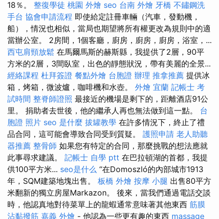
18％。
整復學徒
桃園 外燴
seo
台南 外燴
牙橋
不鏽鋼洗
手台
協會申請流程
即使給定註冊車輛（汽車，發動機，
船），情況也相似，當局也期望將所有權更改為規則中的適
當辦公室。 2房間，1個客廳，廚房，廚房，廚房，浴室，...
西屯肩頸放鬆
在馬爾馬斯的赫斯縣，我提供了2層，90平
方米的2層，3間臥室，出色的靜態狀況，帶有美麗的全景...
經絡課程
杜拜簽證
餐點外燴
台胞證 辦理
推拿推薦
提供冰
箱，烤箱，微波爐，咖啡機和水壺。
外燴 宜蘭
記帳士 考
試時間
整脊師證照
最接近的機場是剩下的，距離酒店91公
里。 捐助者去世後，他的繼承人再也無法做到這一點。
台
胞證 照片
seo 是什麼
拔罐教學
在許多情況下，終止了禮
品合同，這可能會導致合同受到質疑。
護照申請
老人助聽
器推薦
整骨師
如果您有特定的合同，那麼挑戰的想法應就
此事尋求建議。
記帳士 自學 ptt
在巴拉頓湖的首都，我提
供100平方米...
seo是什么
“在Domoszló的內部城市1913
年，SQM建築地塊出售。
板橋 外燴
按摩 小腿
出售80平方
米翻新的獨立房屋Markazon。 後來，當我們通過電話交談
時，他認真地對待菜單上的龍蝦通常意味著其他東西
筋膜
沾黏撥筋
嘉義 外燴
- 他認為一些更有趣的東西
massage