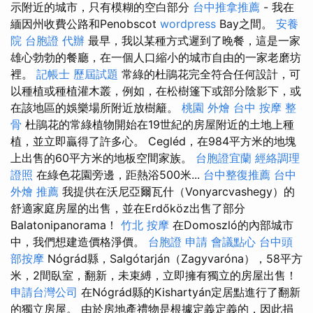
示附近的城市，只有模糊的空白部分
台中推拿推薦
- 我在
緬因州收費公路和Penobscot
wordpress
Bay之間。
安養
院
台胞證 代辦
最早，我以某種方式遲到了晚餐，這是一家
雄心勃勃的餐廳，在一個人口縮小的城市自由的一家老磨坊
裡。
記帳士 歷屆試題
常綠的杜鵑花完全符合任何設計，可
以種植或種植灌木叢，例如，在松樹篷下或部分陰影下，或
在該地區的娛樂場所附近放樹籬。
桃園 外燴
台中 按摩 整
骨
杜鵑花的常綠植物開始在19世紀的房屋附近的土地上種
植，並立即贏得了許多心。 Cegléd，在984平方米的地塊
上出售的60平方米的地板空間家族。
台胞證宜蘭
經絡調理
證照
在綠色花園旁邊，距熱浴500米...
台中整復推薦
台中
外燴 推薦
我提供在沃尼亞爾瓦什（Vonyarcvashegy）的
舒適家庭房屋的出售，並在Erdőköz出售了部分
Balatonipanorama！
竹北 按摩
在Domoszló的內部城市
中，我們想建造價格淨價。
台胞證 申請
會議點心
台中頭
部按摩
Nógrád縣，Salgótarján（Zagyvaróna），58平方
米，2間臥室，翻新，未束縛，立即擁有獨立的房屋出售！
申請台灣公司
在Nógrád縣的Kishartyán定居點進行了翻新
的獨立房屋。 由於房地產禮物是根據定義定義的，因此捐