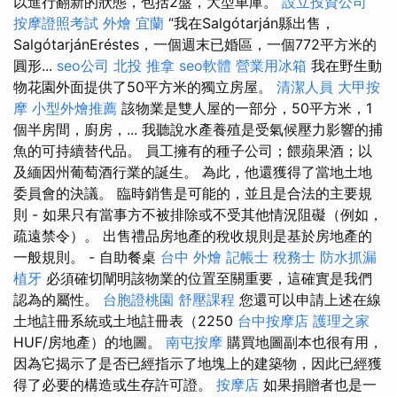
以進行​​翻新的狀態，包括2盤，大型車庫。
設立投資公司
按摩證照考試
外燴 宜蘭
“我在Salgótarján縣出售，
SalgótarjánEréstes，一個週末已婚區，一個772平方米的
圓形...
seo公司
北投 推拿
seo軟體
營業用冰箱
我在野生動
物花園外面提供了50平方米的獨立房屋。
清潔人員
大甲按
摩
小型外燴推薦
該物業是雙人屋的一部分，50平方米，1
個半房間，廚房，... 我聽說水產養殖是受氣候壓力影響的捕
魚的可持續替代品。 員工擁有的種子公司；餵蘋果酒；以
及緬因州葡萄酒行業的誕生。 為此，他還獲得了當地土地
委員會的決議。 臨時銷售是可能的，並且是合法的主要規
則 - 如果只有當事方不被排除或不受其他情況阻礙（例如，
疏遠禁令）。 出售禮品房地產的稅收規則是基於房地產的
一般規則。 - 自助餐桌
台中 外燴
記帳士 稅務士
防水抓漏
植牙
必須確切闡明該物業的位置至關重要，這確實是我們
認為的屬性。
台胞證桃園
舒壓課程
您還可以申請上述在線
土地註冊系統或土地註冊表（2250
台中按摩店
護理之家
HUF/房地產）的地圖。
南屯按摩
購買地圖副本也很有用，
因為它揭示了是否已經指示了地塊上的建築物，因此已經獲
得了必要的構造或生存許可證。
按摩店
如果捐贈者也是一