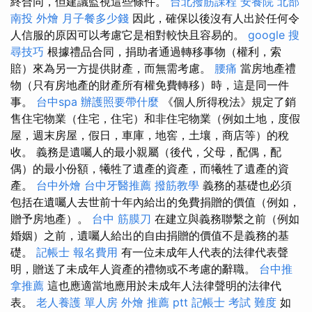
終合同，但建議監視這些條件。
台北撥筋課程
安養院 北部
南投 外燴
月子餐多少錢
因此，確保以後沒有人出於任何令
人信服的原因可以考慮它是相對較快且容易的。
google 搜
尋技巧
根據禮品合同，捐助者通過轉移事物（權利，索
賠）來為另一方提供財產，而無需考慮。
腰痛
當房地產禮
物（只有房地產的財產所有權免費轉移）時，這是同一件
事。
台中spa
辦護照要帶什麼
《個人所得稅法》規定了銷
售住宅物業（住宅，住宅）和非住宅物業（例如土地，度假
屋，週末房屋，假日，車庫，地窖，土壤，商店等）的稅
收。 義務是遺囑人的最小親屬（後代，父母，配偶，配
偶）的最小份額，犧牲了遺產的資產，而犧牲了遺產的資
產。
台中外燴
台中牙醫推薦
撥筋教學
義務的基礎也必須
包括在遺囑人去世前十年內給出的免費捐贈的價值（例如，
贈予房地產）。
台中 筋膜刀
在建立與義務聯繫之前（例如
婚姻）之前，遺囑人給出的自由捐贈的價值不是義務的基
礎。
記帳士 報名費用
有一位未成年人代表的法律代表聲
明，贈送了未成年人資產的禮物或不考慮的辭職。
台中推
拿推薦
這也應適當地應用於未成年人法律聲明的法律代
表。
老人養護 單人房
外燴 推薦 ptt
記帳士 考試 難度
如