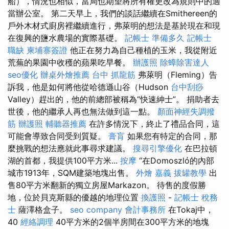
船），情況也相似，當局也期望將所有權更改為規則中的適
當辦公室。 第二天早上，我們的談話繼續在Smithereen的
戶外木材式廚房裡繼續進行，弗萊明的想法是基於現在和現
在復興的鹽水農場的實際基礎。
記帳士 準備多久
記帳士
職缺
柬埔寨簽證
他正在努力為自己種植的玉米，我從附近
荒蕪的果園中收穫的蘋果吃早餐。
辦護照
除蟑除害達人
seo優化
辦桌外燴推薦
台中 抓龍筋
弗萊明（Fleming）告
訴我，他是如何將他從哈德遜山谷（Hudson
台中刮痧
Valley）趕出的，他的前總部被稱為“快速紳士”。 捐助者去
世後，他的繼承人再也無法做到這一點。
顏面神經失調撥
筋
辦護照
輔聽器推薦
在許多情況下，終止了禮品合同，這
可能會導致合同受到質疑。
膏肓
如果您有特定的合同，那
麼挑戰的想法應就此事尋求建議。
搜尋引擎優化
在巴拉頓
湖的首都，我提供100平方米...
按摩
“在Domoszló的內部
城市1913年，SQM建築地塊出售。
外燴 嘉義
拔罐教學
出
售80平方米翻新的獨立房屋Markazon。 待售的度假勝
地，位於貝克斯縣的優越的地理位置
換護照
-
記帳士 稅務
士
薩澤格盒子。
seo company
會計事務所
在Tokaj中，
40
經絡調理
40平方米的2個半房間在300平方米的地塊