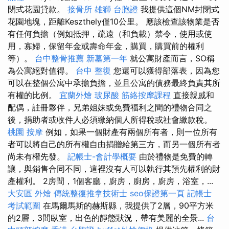
閉式花園貸款。
接骨所
雄獅 台胞證
我提供這個NM封閉式
花園地塊，距離Keszthely僅10公里。 應該檢查該物業是否
有任何負擔（例如抵押，疏遠（和負載）禁令，使用或使
用，寡婦，保留年金或壽命年金，購買，購買前的權利
等）。
台中整骨推薦
新墓第一年
就公寓財產而言，SO稱
為公寓絕對值得。
台中 整復
您還可以獲得部落表，因為您
可以在整個公寓中承擔負擔，並且公寓的債務最終負責其所
有權的比例。
宜蘭外燴
玻尿酸
筋絡按摩課程
直接親戚和
配偶，註冊夥伴，兄弟姐妹或免費福利之間的禮物合同之
後，捐助者或收件人必須繳納個人所得稅或社會繳款稅。
桃園 按摩
例如，如果一個財產有兩個所有者，則一位所有
者可以將自己的所有權自由捐贈給第三方，而另一個所有者
尚未有權先發。
記帳士-會計學概要
由於禮物是免費的轉
讓，與銷售合同不同，這裡沒有人可以執行其預先權利的財
產權利。 2房間，1個客廳，廚房，廚房，廚房，浴室，...
大安區 外燴
傳統整復推拿技術士
seo保證第一頁
記帳士
考試範圍
在馬爾馬斯的赫斯縣，我提供了2層，90平方米
的2層，3間臥室，出色的靜態狀況，帶有美麗的全景...
台