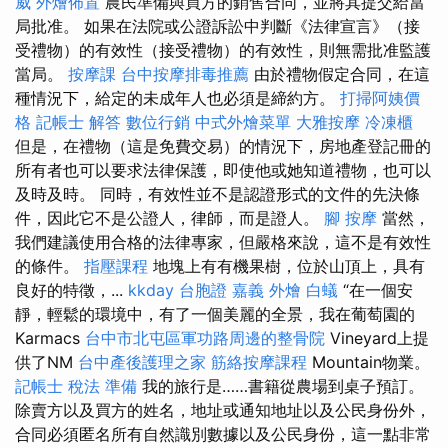
威
外燴佈置
農民準備與買方的銷售合同，並將其提交給當
局批准。 如果在法院或公證訴訟中判斷《法律宣言》（接
受禮物）的有效性（接受禮物）的有效性，則無需批准監護
當局。
按摩課
台中按摩排毒推薦
由於禮物假定合同，在這
種情況下，給定的未成年人也必須是締約方。
打掃阿姨價
格
記帳士 解答
數位行銷
中式外燴菜單
大雅按摩
冷凍櫃
但是，在禮物（這是免費交易）的情況下，房地產登記冊的
所有者也可以要求法律保護，即使他或她知道禮物，也可以
及時及時。 同時，有效性並不是認證形式的文件的先決條
件，因此它不是公證人，律師，而是證人。
腳 按摩
當然，
我們建議使用合格的法律專家，但嚴格來說，這不是有效性
的條件。
指壓課程
地塊上有有機果樹，位於山頂上，具有
良好的特徵，...
kkday 台胞證
嘉義 外燴
白蟻
“在一個安
靜，輕鬆的環境中，有了一個美麗的全景，我在葡萄園的
Karmacs
台中市北屯區軍功路周邊的整骨院
Vineyard上提
供了NM
台中產後護理之家
筋絡按摩課程
Mountain物業。
記帳士 稅法 準備
我的旅行是……書籍從農場到桌子預訂。
除賣方以及買方的姓名，地址或通知地址以及公民身份外，
合同必須匿名所有自然識別數據以及公民身份，這一點非常