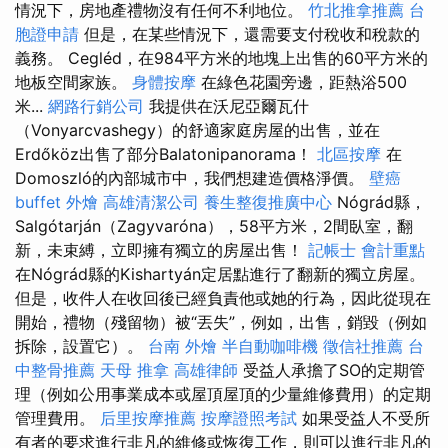
情況下，房地產禮物沒有任何不利地位。
竹北推拿推薦
台
胞證申請
但是，在某些情況下，還需要支付稅收和稅款的
義務。 Cegléd，在984平方米的地塊上出售的60平方米的
地板空間家族。
身體按摩
在綠色花園旁邊，距熱浴500
米...
網路行銷公司
我提供在沃尼亞爾瓦什
（Vonyarcvashegy）的舒適家庭房屋的出售，並在
Erdőköz出售了部分Balatonipanorama！
北區按摩
在
Domoszló的內部城市中，我們想建造價格淨價。
壁癌
buffet 外燴
高雄清潔公司
養生整復推廣中心
Nógrád縣，
Salgótarján（Zagyvaróna），58平方米，2間臥室，翻
新，未束縛，立即擁有獨立的房屋出售！
記帳士 會計重點
在Nógrád縣的Kishartyán定居點進行了翻新的獨立房屋。
但是，收件人在收回後已經負責他或她的行為，因此從現在
開始，禮物（殘留物）被“丟失”，例如，出售，銷毀（例如
拆除，設置它）。
台南 外燴
半自動咖啡機
徵信社推薦
台
中整骨推薦
天母 推拿
高雄律師
受益人承擔了SO的定期管
理（例如公用事業成本或屋頂屋頂的少量維修費用）的定期
管理費用。
后里按摩推薦
按摩證照考試
如果受益人不受所
有者的要求進行非凡的維修或恢復工作，則可以進行非凡的