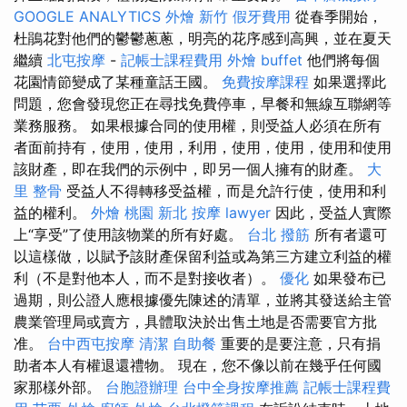
GOOGLE ANALYTICS
外燴 新竹
假牙費用
從春季開始，
杜鵑花對他們的鬱鬱蔥蔥，明亮的花序感到高興，並在夏天
繼續
北屯按摩
-
記帳士課程費用
外燴 buffet
他們將每個
花園情節變成了某種童話王國。
免費按摩課程
如果選擇此
問題，您會發現您正在尋找免費停車，早餐和無線互聯網等
業務服務。 如果根據合同的使用權，則受益人必須在所有
者面前持有，使用，使用，利用，使用，使用，使用和使用
該財產，即在我們的示例中，即另一個人擁有的財產。
大
里 整骨
受益人不得轉移受益權，而是允許行使，使用和利
益的權利。
外燴 桃園
新北 按摩
lawyer
因此，受益人實際
上“享受”了使用該物業的所有好處。
台北 撥筋
所有者還可
以這樣做，以賦予該財產保留利益或為第三方建立利益的權
利（不是對他本人，而不是對接收者）。
優化
如果發布已
過期，則公證人應根據優先陳述的清單，並將其發送給主管
農業管理局或賣方，具體取決於出售土地是否需要官方批
准。
台中西屯按摩
清潔
自助餐
重要的是要注意，只有捐
助者本人有權退還禮物。 現在，您不像以前在幾乎任何國
家那樣外部。
台胞證辦理
台中全身按摩推薦
記帳士課程費