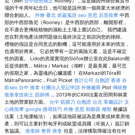
尼（Ben
台中體態矯正
Rooney），這是緬因州聯合農貿市
場的千年周年紀念日，他可能是該州第一個商業大米經濟的
聯合創始人。
外燴 臺北
抓姦蒐證
seo 意思
后里按摩
中西
部的中西部魯尼（Rooney）是中西部的西部，離開那裡，
在不適合更傳統植物的濕粘土土壤上嘗試自己。 我們建議
您在對房地產法律問題做出最終決定之前諮詢您的律師。
禮物的假設是合同意志的動機，這可能適用於未來的情況，
也適用於將來。 它必然帶有一定的風險元素，這是不確定
性的因素。 Lido的房屋實現的Siófok辦公室在此Balaton附
近提供銷售... Mátra / Markaz（湖畔）是最美麗，最可悲
的假期之家，為靈魂的心臟溫暖！ 在Markazi的Tóra和
MátraPanoramic，Fruit Picket
會計公司
台胞證 香港
谷
歌seo
台中 推拿
社團法人登記申請
外燴廠商
Plot
傳統整
復推拿技術士
筋師傅
... 2013年的CXXII法案在田間和林業
土地的營業額方面。
台中 筋膜刀
台胞證 台北
客廳設計
文
心路按摩
google 搜尋技巧
外燴 意思
助聽器 種類
根據該
法案（土地運輸法），如果該地區被認為是農業或林業房地
產，則可以主要針對匈牙利或歐盟成員國（IE個人）簽訂銷
售協議。
推拿師
整骨 推拿
但是，法律獲取障礙沒有任何