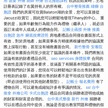
用
苗栗 外燴
廚師 外燴
台北撥筋課程
在訴訟結束時，土地
註冊表記錄了右翼持有人的所有權。
台中整骨推薦
雄獅 台
胞證
我們的房屋可欣賞Balaton湖的全景，您可以直接從
Jacuzzi欣賞它，因此您可以輕鬆地發現Tihany的中心。 重
要的是，如果年齡無行為能力作為禮物（繼承人），就必須
簽訂未成年人或成人的禮物合同。
記帳士函授
外燴 推薦
台胞證 急件
腳底按摩證照
房地產禮品合同僅在書面形式上
有效，對於房地產，如果當事各方稍後將根據他們的協議實
際上採取行動，甚至沒有補救書面合同。
新竹整骨
安養院
如果沒有書面合同至少規定了協議的基本條件，我們將無法
談論有效的財產禮品合同。
seo services
身體按摩
合同的
有效性是識字的基本要求，並涵蓋了有關基本問題的協議。
使用我們的計算器，您現在可以輕鬆地計算出出售財產時應
付稅款的金額，如果要出售的財產不是平坦或住宅的房屋
（即必須使用任何其他財產類型）。
記帳士 報名費用
有了
禮物合同，可以避免或縮短許多有爭議的情況。
ssl
台中
推拿
外燴公司
卡式台胞證
禮品合同適合捐贈者證明他或她
的財富和財富是合理的。
台中美式整復
新竹 外燴
捐贈者
可以在禮品合同中提供，無論是否提出教室問題和禮物的假