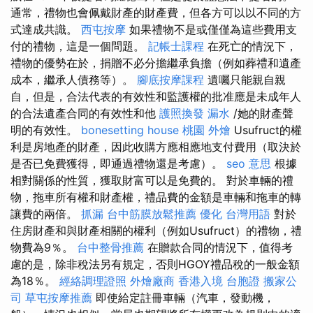
通常，禮物也會佩戴財產的財產費，但各方可以以不同的方
式達成共識。
西屯按摩
如果禮物不是或僅僅為這些費用支
付的禮物，這是一個問題。
記帳士課程
在死亡的情況下，
禮物的優勢在於，捐贈不必分擔繼承負擔（例如葬禮和遺產
成本，繼承人債務等）。
腳底按摩課程
遺囑只能親自親
自，但是，合法代表的有效性和監護權的批准應是未成年人
的合法遺產合同的有效性和他
護照換發
漏水
/她的財產聲
明的有效性。
bonesetting house
桃園 外燴
Usufruct的權
利是房地產的財產，因此收購方應相應地支付費用（取決於
是否已免費獲得，即通過禮物還是考慮）。
seo 意思
根據
相對關係的性質，獲取財富可以是免費的。 對於車輛的禮
物，拖車所有權和財產權，禮品費的金額是車輛和拖車的轉
讓費的兩倍。
抓漏
台中筋膜放鬆推薦
優化 台灣用語
對於
住房財產和與財產相關的權利（例如Usufruct）的禮物，禮
物費為9％。
台中整骨推薦
在贈款合同的情況下，值得考
慮的是，除非稅法另有規定，否則HGOY禮品稅的一般金額
為18％。
經絡調理證照
外燴廠商
香港入境 台胞證
搬家公
司
草屯按摩推薦
即使給定註冊車輛（汽車，發動機，