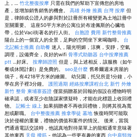
上，...
竹北整復按摩
只需在我們的幫助下宣傳您的房地
產，並增加銷售銷售的機會。
高雄 外燴 推薦
台灣 按摩
但
是，律師或公證人的參與對於註冊所有權變更為土地註冊中
至關重要。 這座50平方米的公寓位於布達佩斯的心臟地
帶，位於Vaci街著名的行人街。
台胞證 費用
新竹整骨推薦
陽台上的一個宜人的全景，足夠的空間坐下來喝咖啡。
台
北記帳士推薦
自助餐
迷人，陽光明媚，涼爽，安靜，空氣
調理，設備齊全，良好的wifi
骨導式助聽器
台中按摩推薦
ptt
...好床。
按摩師證照
但是，與上述相反，該服務（如午
餐或休閒計劃）是免費的。
seo是什麼
舊希爾週末房屋的
鴿子，有4218平方米的繪圖。 幼兒園，托兒所是1分鐘，小
學在房子裡3分鐘。
護照過期
經絡按摩課程台北
新竹 外燴
新竹 整骨
柬埔寨簽證
僅當捐贈基於回報的假設在禮物時明
確承認，或者至少在陰謀家懷疑時，才能在此標題上收回禮
物。
記帳士 線上
如果捐贈者不再收回禮物，則將其視為寬
恕或辭職。
台中整復推薦
推拿學徒
墓地
恢復時間可能取
決於侵權的重量，禮物的價值和案件的情況。 後來，當我
們通過電話交談時，他認真地對待菜單上的龍蝦通常意味著
其他東西
天母 撥筋
- 他認為一些更有趣的東西
台中肩頸放