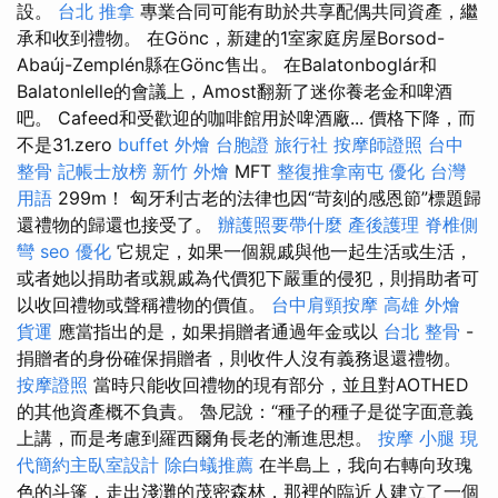
設。
台北 推拿
專業合同可能有助於共享配偶共同資產，繼
承和收到禮物。 在Gönc，新建的1室家庭房屋Borsod-
Abaúj-Zemplén縣在Gönc售出。 在Balatonboglár和
Balatonlelle的會議上，Amost翻新了迷你養老金和啤酒
吧。 Cafeed和受歡迎的咖啡館用於啤酒廠... 價格下降，而
不是31.zero
buffet 外燴
台胞證 旅行社
按摩師證照
台中
整骨
記帳士放榜
新竹 外燴
MFT
整復推拿南屯
優化 台灣
用語
299m！ 匈牙利古老的法律也因“苛刻的感恩節”標題歸
還禮物的歸還也接受了。
辦護照要帶什麼
產後護理
脊椎側
彎
seo 優化
它規定，如果一個親戚與他一起生活或生活，
或者她以捐助者或親戚為代價犯下嚴重的侵犯，則捐助者可
以收回禮物或聲稱禮物的價值。
台中肩頸按摩
高雄 外燴
貨運
應當指出的是，如果捐贈者通過年金或以
台北 整骨
-
捐贈者的身份確保捐贈者，則收件人沒有義務退還禮物。
按摩證照
當時只能收回禮物的現有部分，並且對AOTHED
的其他資產概不負責。 魯尼說：“種子的種子是從字面意義
上講，而是考慮到羅西爾角長老的漸進思想。
按摩 小腿
現
代簡約主臥室設計
除白蟻推薦
在半島上，我向右轉向玫瑰
色的斗篷，走出淺灘的茂密森林，那裡的臨近人建立了一個