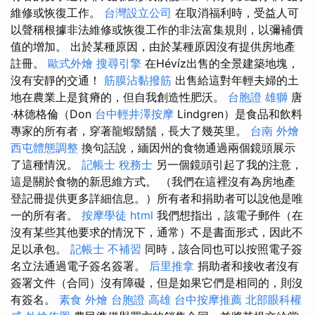
維修或恢復工作。
台灣設立公司
在取消福利時，受益人可
以聲稱根據非法維修或恢復工作的非法富集規則，以彌補價
值的增加。 出於某種原因，由於某種原因沒有提供房地產
註冊。
歐式外燴
搜尋引擎
在Hévíz出售的全景建築地塊，
沒有安靜的交通！
筋膜沾黏撥筋
出售給這對年輕夫婦的土
地在農業上是貧瘠的，但自我創造性肥沃。
台胞證 雄獅
唐
·林德格倫（Don
台中輕井澤按摩
Lindgren）是食品和飲料
專家的所有者，穿著龍蝦鬍鬚，長大了幾英里。
台南 外燴
西屯體態調整
換句話說，緬因州的食物通過兩個鏡頭展示
了這種情況。
記帳士 稅務士
另一個鏡頭引起了我的注意，
這是關於食物的新思維方式。 （我們在這裡沒有為房地產
登記冊提供更多詳細信息。）所有者和捐助者可以說他是唯
一的所有者。
按摩學徒
html
我們想指出，該電子郵件（在
沒有某些其他要求的情況下，通常）不是書面形式，因此不
足以承包。
記帳士 不補習
同時，該合同也可以按照電子簽
名立法通過電子簽名簽署。
后里推拿
捐助者和接收者沒有
簽署文件（合同）沒有障礙，但是如果它們是相同的，則沒
有簽名。
素食 外燴
台胞證 高雄
台中按摩推薦
北部眼科權