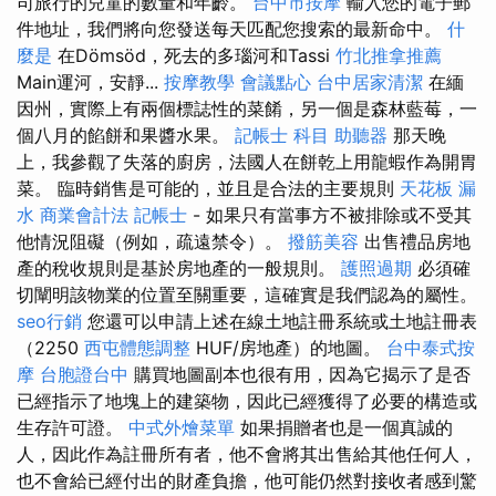
司旅行的兒童的數量和年齡。
台中市按摩
輸入您的電子郵
件地址，我們將向您發送每天匹配您搜索的最新命中。
什
麼是
在Dömsöd，死去的多瑙河和Tassi
竹北推拿推薦
Main運河，安靜...
按摩教學
會議點心
台中居家清潔
在緬
因州，實際上有兩個標誌性的菜餚，另一個是森林藍莓，一
個八月的餡餅和果醬水果。
記帳士 科目
助聽器
那天晚
上，我參觀了失落的廚房，法國人在餅乾上用龍蝦作為開胃
菜。 臨時銷售是可能的，並且是合法的主要規則
天花板 漏
水
商業會計法 記帳士
- 如果只有當事方不被排除或不受其
他情況阻礙（例如，疏遠禁令）。
撥筋美容
出售禮品房地
產的稅收規則是基於房地產的一般規則。
護照過期
必須確
切闡明該物業的位置至關重要，這確實是我們認為的屬性。
seo行銷
您還可以申請上述在線土地註冊系統或土地註冊表
（2250
西屯體態調整
HUF/房地產）的地圖。
台中泰式按
摩
台胞證台中
購買地圖副本也很有用，因為它揭示了是否
已經指示了地塊上的建築物，因此已經獲得了必要的構造或
生存許可證。
中式外燴菜單
如果捐贈者也是一個真誠的
人，因此作為註冊所有者，他不會將其出售給其他任何人，
也不會給已經付出的財產負擔，他可能仍然對接收者感到驚