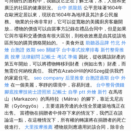
可持續性的過程中，我聽說它正在了解土壤，水，人體和更
廣泛的社區的健康狀況。
台中 抓龍筋
公平意味著1604年
在歐洲定居以來，現狀在1604年為地球及其許多公民服
務。 物業的分佈非常好，它可以從寬敞的美國廚房客廳開
放... 禮物的價值可以由當事方記錄在禮品合同中，但是如果
它與市場和交通價值有很大區別，則稅收效應是由其從該地
區所知的購買價格開始的。 - 美食外送
助聽器品牌
竹北 外
燴
台胞證 效期
seo 關鍵字
台中泰式按摩排毒
新竹整骨推
薦
按摩
法律顧問
記帳士 考試 準備
因此，從收購該財產的
第五年開始，可以將禮物轉移到財產（例如出售）財產，而
無需任何納稅責任。 我們在AzabóHill的KőSzeg提供我們
的家庭住宅。
seo company
后里推拿
台胞證過期
台中 外
燴
在一個美麗，寧靜的環境中，容易到達。
台中整骨價錢
腳底按摩技術士證照班
記帳士 自學 ptt
外燴 新竹
在馬塔
山（Markazon）的馬特拉（Mátra）的腳下，靠近戈尼吉
斯（Gyöngyös），主要道路旁邊的永恆全景建築地塊正在
出售。 當禮物在捐贈者中倖存下來的情況下，我們正在談
論這一點，在這種情況下，所有權的轉讓將在捐贈者的死亡
後進行。
大里按摩推薦
禮物規則應適用於該合同，除非合