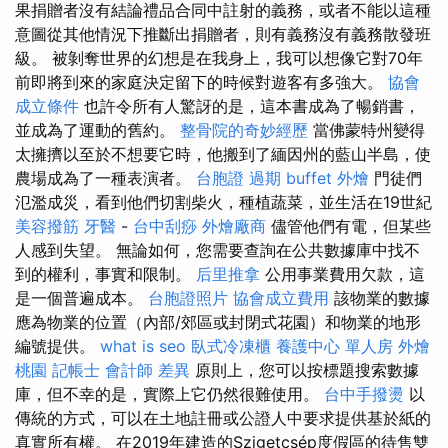
果捐贈者沒有結論禮品合同中註射的義務，或者不能以這種
意圖從其他情況下推斷出捐贈者，則有義務沒有義務散發班
級。 被剝奪世界的幻想是在我身上，我可以想像它對70年
前即將到來的家庭決定留下的時候對遊客有多強大。
協會
成立條件
也許令所有人驚訝的是，這本書成為了暢銷書，
並成為了運動的舊約。
整骨院的奇妙經歷
當佛蒙特州變得
太擁擠以至於不想要它時，他搬到了緬因州的藍山半島，使
農場成為了一種表演者。
台胞證 過期
buffet 外燴
門徒們
氾濫成災，看到他們切割柴火，種植蔬菜，並生活在19世紀
美容撥筋
牙醫
-
台中刮痧
外燴廠商
儘管他們有電，但某些
人感到失望。 無論如何，您需要查詢在公共數據庫中找不
到的權利，事實和限制。
后里推拿
公用事業費用欠款，這
是一個普遍成本。
台胞證照片
協會成立費用
該物業的數據
應為物業的位置（內部/郊區或封閉式花園）和物業的地形
編號提供。
what is seo
臥式冷凍櫃
養護中心 單人房
外燴
桃園
記帳士 會計師 差異
原則上，您可以按標題搜索數據
庫，但不幸的是，實際上它仍然很難使用。
台中手撥燙
以
傳統的方式，可以在土地註冊或公證人中要求提供基於紙的
真實所有權。 在2019年建造的Szigetcsép度假區的待售雙