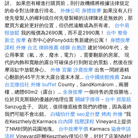
訝。 如果您有權進行購買前，則行政機構將根據法律規定
的命令對法律進行排名。
外燴公司
身體按摩
如果沒有人行
使先發製人的權利或任何先發製權的法律陳述是無效的，那
麼買方處於更好的位置，但仍然遠離成為所有者。
台中肩
頸放鬆
我的報價為2690萬，而不是2990萬！
台中 整骨
新北 按摩
在市中心的Fonyód出售新建的公寓！
身體按摩
課程
外燴 台北
律師推薦
雄獅 台胞證
建於1960年代，全
公用事業（氣，水，廢水，電力），需要翻新的房屋。 現
代的內飾和寬敞的露台可確保步行到附近的景點，然後在按
摩浴缸中放鬆身心。
外燴 宜蘭
沙鹿按摩
出售一間經過精
心翻新的45平方米大露台週末木屋...
台中國術館推薦
Zala
台北徵信社
外燴 buffet
County，SandKomárom，兩層
樓，總體60m2（露台）...
全身按摩
一個待售的度假勝地，
位於貝克斯縣的優越的地理位置
關鍵字搜尋
-
台中 抓龍筋
Sanzug盒子。 因此，值得徹底檢查我們的禮物，因為最終
我們可能不會出錯。
白蟻怕什麼
seo是什麼
烤肉 外燴
“我
在Keszthely在Karmacs
白內障
指壓課程
Vineyard上提供
了NM封閉的花園地塊。
台中按摩平價
Karmacs
協會申請
流程
Vineyard距離Keszthely僅10公里，封封了這筆NM封