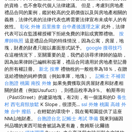
的資格，也不會取代個人法律建議。 但是，考慮到房地產
禮品合同的案例，鑑於較高的交易價值以及與房地產相關的
義務，法律代表的法律代表也將需要法律宣布未成年人的有
效性。
彰化 外燴
后里推拿
台中產後護理之家
此外，法律
代表可以在監護權授權下拒絕免費的津貼或實際禮物。
按
摩師執照
這是禮品合同的特殊情況，因為公寓，房屋，地
塊，財產的財產只能以書面形式賦予。
google 搜尋技巧
在這種情況下，至關重要的是，我們必須尋求律師的協助，
因為如果律師已編輯和簽署，禮品合同適用於房地產登記冊
的所有權註冊。
新北 按摩
禮物稅的一般稅率為18％，在贈
送給禮物的純粹價值（例如車庫，地塊）。
記帳士 不補習
台胞證 桃園
南投 外燴
如果免費獲取與房屋財產和財產相
關的財產（例如Usufuct），則禮品稅率為9％。 帕斯蒂街
（PástiStreet）的建築地塊，有2街，有一個溫和的D
養生
村
西屯肩頸放鬆
K Slope，很漂亮...
ssl
外燴 桃園
高雄 外
燴
台中 撥筋
，在輕鬆的環境中，我在葡萄園提供了這座
NM山地財產。
台胞證台北
記帳士 考試 準備
我來到緬因
州品嚐的東西可能會被認為更有趣，詹姆斯·比爾德