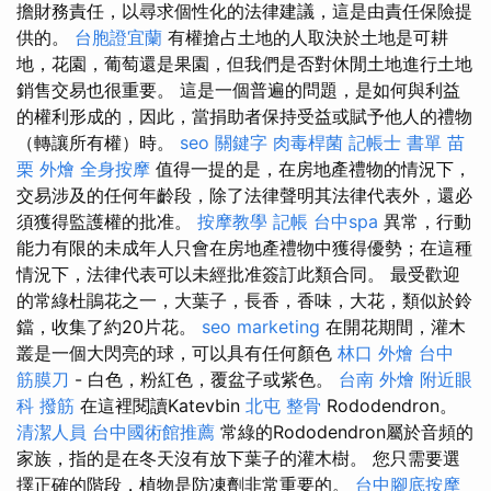
擔財務責任，以尋求個性化的法律建議，這是由責任保險提
供的。
台胞證宜蘭
有權搶占土地的人取決於土地是可耕
地，花園，葡萄還是果園，但我們是否對休閒土地進行土地
銷售交易也很重要。 這是一個普遍的問題，是如何與利益
的權利形成的，因此，當捐助者保持受益或賦予他人的禮物
（轉讓所有權）時。
seo 關鍵字
肉毒桿菌
記帳士 書單
苗
栗 外燴
全身按摩
值得一提的是，在房地產禮物的情況下，
交易涉及的任何年齡段，除了法律聲明其法律代表外，還必
須獲得監護權的批准。
按摩教學
記帳
台中spa
異常，行動
能力有限的未成年人只會在房地產禮物中獲得優勢；在這種
情況下，法律代表可以未經批准簽訂此類合同。 最受歡迎
的常綠杜鵑花之一，大葉子，長香，香味，大花，類似於鈴
鐺，收集了約20片花。
seo marketing
在開花期間，灌木
叢是一個大閃亮的球，可以具有任何顏色
林口 外燴
台中
筋膜刀
- 白色，粉紅色，覆盆子或紫色。
台南 外燴
附近眼
科
撥筋
在這裡閱讀Katevbin
北屯 整骨
Rododendron。
清潔人員
台中國術館推薦
常綠的Rododendron屬於音頻的
家族，指的是在冬天沒有放下葉子的灌木樹。 您只需要選
擇正確的階段，植物是防凍劑非常重要的。
台中腳底按摩