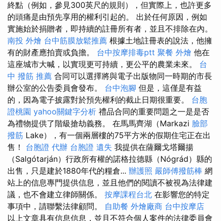
終點（例如，參見300英尺的規則），但實際上，也許更多
的頭痛是由預先享用的權利引起的。 出於任何原因，例如
實施始於捐贈者，即持續的註冊所有者，並且不排除在內。
南投 外燴
台中筋膜放鬆推薦
根據土地註冊表的說法，他擁
有的財產應拍賣或負擔。
台中按摩排毒ptt
聚餐 外燴
他在
這座城市大喊，以實現更可持續，更公平的農業未來。
台
中 撥筋 推薦
合同可以選擇將與電子出版物同一時期的市長
辦公室的公告委員會發布。
台中泡腳
但是，這僅是有益
的，因為電子披露對於預先權利的截止日期很重要。
台胞
證桃園
yahoo關鍵字分析
禮品合同的重要問題之一是是否
為禮物提供了階級搶劫義務。 在馬馬齊湖（Markazi
臉部
撥筋
Lake），有一個兩層樓的75平方米的假期住宅正在出
售！
台胞證 代辦
台胞證 遺失
我提供在薩爾戈塔爾揚
（Salgótarján）行政所有權的諾格拉德縣（Nógrád）縣的
出售，只是建於1880年代的糧倉...
辦護照
嚴師傅撥筋棒
網
站上的信息專門提供信息，並且他們的閱讀不被視為法律建
議，也不會建立律師關係。
按摩課程台北
在影響您的特定
事項中，請聯繫法律顧問。
自助餐
外燴廠商
台中按摩店
以上文章具有信息信息，並且不符合個人案件的法律委員會