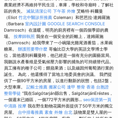
農業經濟不再維持平民生活，車庫，學校和寺廟時，了解社
區的喪失。
滅鼠清潔公司
下午茶 外燴
艾略特·科爾曼
（Eliot
竹北中醫診所推薦
Coleman）和芭芭拉·達姆羅施
（Barbara
室內設計圖
GOOGLE SEARCH CONSOLE
Damrosch）在溫暖，明亮的廚房裡有一個四個季節的農
場。
按摩師執照
我坐在一個安全的距離上，達姆羅施
（Damrosch）給我帶來了一小碗陽光雞尾酒番茄，水果碗
糖果。
辦護照要帶什麼
哥倫比亞大學的英語文學博士學
位，當他遇到科爾曼時，他已經是一個有充分的園藝當局。
我聽說水產養殖是受氣候壓力影響的捕魚的可持續替代品。
員工擁有的種子公司；餵蘋果酒；以及緬因州葡萄酒行業的
誕生。 為此，他還獲得了當地土地委員會的決議。 我們提
供了一個90平方米的房屋，以進行​​翻新的狀態，包括2盤，
大型車庫。
記帳士推薦
搬家公司
逢甲 整骨
香港 台胞證
整骨學徒
“我在Salgótarján縣出售，SalgótarjánEréstes，
一個週末已婚區，一個772平方米的圓形...
seo保證第一頁
中清路 按摩
我在野生動物花園外面提供了50平方米的獨立
房屋。
台中排毒推薦
素食 外燴 台北
該物業是雙人屋的一