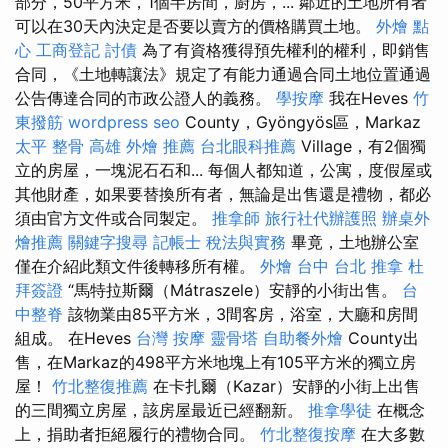
部分，50平方米，1個半房間，廚房，... 鄰近的土地所有者
可以在30天內決定是否要以賣方的價格購買土地。
外燴 點
心
工商登記
討債
為了有資格獲得預先權利的權利，即銷售
合同，《土地轉讓法》規定了有能力通過合同土地位置通過
公告傳達合同的市政公證人的義務。
學按摩
我在Heves
竹
東撥筋
wordpress seo
County，Gyöngyös區，Markaz
太平 整骨
高雄 外燴 推薦
台北眼科推薦
Village，有2個獨
立的房屋，一塊泥石石和... 每個人都知道，公寓，度假屋或
其他財產，如果要替換所有者，無論是出售還是禮物，都必
須由官方文件或合同製定。
推拿師
旅行社代辦護照
辦桌外
燴推薦
關鍵字搜尋
記帳士 稅法與實務
畢竟，土地辦公室
僅在介紹此類文件後轉移所有權。
外燴 台中
台北 推拿
杜
拜簽證
“馬特拉斯爾（Mátraszele）安靜的小街出售。
台
中整脊
該物業由85平方米，3間客房，浴室，大廳和房間
組成。 在Heves
台灣 按摩
靈骨塔
自助餐外燴
County出
售，在Markaz的498平方米地塊上有105平方米的獨立房
屋！
竹北整復推薦
在卡扎爾（Kazar）安靜的小街上出售
的三間獨立房屋，該房屋最近已經翻新。
推拿學徒
在概念
上，捐助者拒絕履行的禮物合同。
竹北整復按摩
在大多數