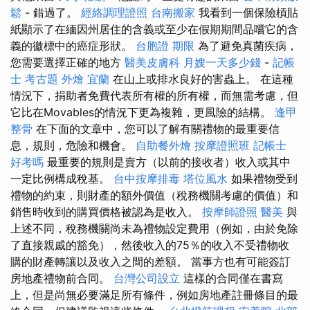
鬆
- 錯過了。
經絡調理證照
台南搬家
我看到一個保險槓貼
紙顯示了在緬因州居住的含義或至少在假期期間品嚐它的含
義的徽標中的癌症形狀。
台胞證 期限
為了避免真菌疾病，
您需要選擇正確的地方
醫美皮膚科
月嫂一天多少錢
-
記帳
士 考古題
外燴 宜蘭
在山上或排水良好的害蟲上。 在這種
情況下，捐助者免費代表所有權的所有權，而無需考慮，但
它比在Movables的情況下更為複雜，更風險的結構。
逢甲
整骨
在下面的文章中，您可以了解有關禮物的最重要信
息，規則，危險和機會。
自助餐外燴
按摩證照班
記帳士
好考嗎
最重要的規則是賣方（以前的接收者）收入或其中
一定比例構成稅基。
台中按摩排毒
塔位風水
如果禮物受到
禮物的約束，則財產的額外價值（稅務機關考慮的價值）和
銷售時收到的購買價格被認為是收入。
按摩師證照
醫美
與
上述不同，稅務機關尚未為禮物設定費用（例如，由於免除
了直接親戚的豁免），然後收入的75％的收入不受禮物收
購的財產轉讓以及收入之間的差額。 當事方也有可能簽訂
房地產禮物前合同。
台灣公司設立
這樣的合同僅在書寫
上，但是尚無必要滿足所有條件，例如房地產註冊條目的最