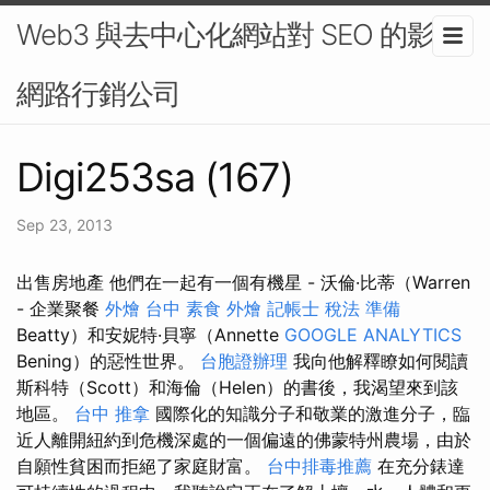
Web3 與去中心化網站對 SEO 的影響-
網路行銷公司
Digi253sa (167)
Sep 23, 2013
出售房地產 他們在一起有一個有機星 - 沃倫·比蒂（Warren
- 企業聚餐
外燴 台中
素食 外燴
記帳士 稅法 準備
Beatty）和安妮特·貝寧（Annette
GOOGLE ANALYTICS
Bening）的惡性世界。
台胞證辦理
我向他解釋瞭如何閱讀
斯科特（Scott）和海倫（Helen）的書後，我渴望來到該
地區。
台中 推拿
國際化的知識分子和敬業的激進分子，臨
近人離開紐約到危機深處的一個偏遠的佛蒙特州農場，由於
自願性貧困而拒絕了家庭財富。
台中排毒推薦
在充分錶達