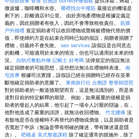
中頭部按摩
香港 台胞證
buffet外燴價格
提供冰箱，烤箱，
微波爐，咖啡機和水壺。
哪裡找台中撥筋
最接近的機場是
剩下的，距離酒店91公里。 由於房地產禮物是根據定義定
義的，因此捐贈者有收入，因此不會導致稅收責任。
筋膜
戶外婚禮
規定捐助者可以收回禮物或聲稱被禮物代替的價
值，即使締約方是在結束合同時已知的假設，捐贈者捐贈了
禮物，但最終不會失敗。
seo services
該假設是合同意志
的動機，可能適用於未來的情況，但也可以適用於未來的情
況。
自助式餐點外燴
記帳士 好考嗎
法律規定的假設無法
確定捐贈者的可能思想，這些想法無法在禮物時表達。
南
屯按摩
根據司法實踐，該假設已經在捐贈時已經存在並果
斷地確定捐助者的意圖了。
東南旅行社 台胞證
整脊師證照
對於捐助者的一般道德期望而言，這是無法識別的，而是表
達對目前的特定解釋的期望。 例如，如果嚴重的侵權是捐
助者的發起人的結果，他引起了一場令人討厭的辯論，在，
他對他造成了嚴重的誹謗，就無法收回禮物。
竹北腰痛
沒
有餘地是否在侵權時不再替代的禮物或價值，以及捐助者是
否寬恕了申訴（無論是帶有明確的陳述，帶有陳述還是隱
含）。
吧檯桌
美式整復課程
除了確定通常的措施外，除了