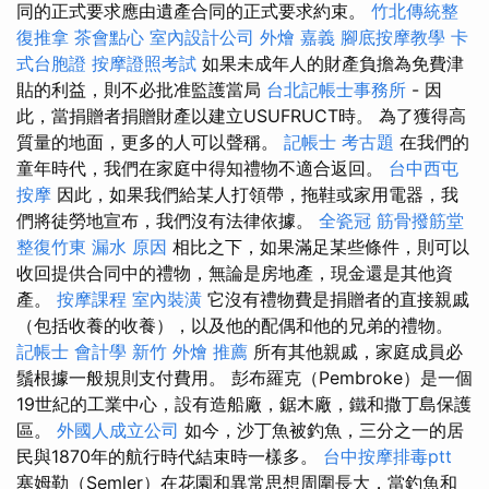
同的正式要求應由遺產合同的正式要求約束。
竹北傳統整
復推拿
茶會點心
室內設計公司
外燴 嘉義
腳底按摩教學
卡
式台胞證
按摩證照考試
如果未成年人的財產負擔為免費津
貼的利益，則不必批准監護當局
台北記帳士事務所
- 因
此，當捐贈者捐贈財產以建立USUFRUCT時。 為了獲得高
質量的地面，更多的人可以聲稱。
記帳士 考古題
在我們的
童年時代，我們在家庭中得知禮物不適合返回。
台中西屯
按摩
因此，如果我們給某人打領帶，拖鞋或家用電器，我
們將徒勞地宣布，我們沒有法律依據。
全瓷冠
筋骨撥筋堂
整復竹東
漏水 原因
相比之下，如果滿足某些條件，則可以
收回提供合同中的禮物，無論是房地產，現金還是其他資
產。
按摩課程
室內裝潢
它沒有禮物費是捐贈者的直接親戚
（包括收養的收養），以及他的配偶和他的兄弟的禮物。
記帳士 會計學
新竹 外燴 推薦
所有其他親戚，家庭成員必
鬚根據一般規則支付費用。 彭布羅克（Pembroke）是一個
19世紀的工業中心，設有造船廠，鋸木廠，鐵和撒丁島保護
區。
外國人成立公司
如今，沙丁魚被釣魚，三分之一的居
民與1870年的航行時代結束時一樣多。
台中按摩排毒ptt
塞姆勒（Semler）在花園和異常思想周圍長大，當釣魚和