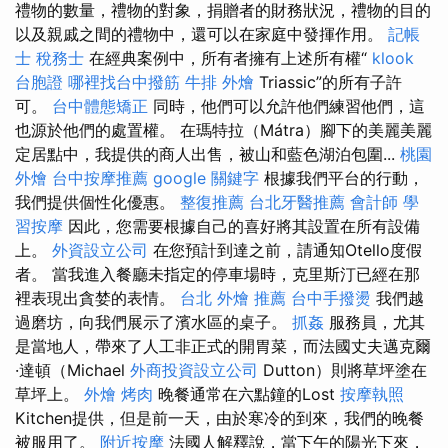
禮物的數量，禮物的對象，捐贈者的財務狀況，禮物的目的
以及親戚之間的禮物中，還可以在家庭中發揮作用。
記帳
士 稅務士
在經典案例中，所有者擁有上述所有權“
klook
台胞證
哪裡找台中撥筋
牛排 外燴
Triassic”的所有子許
可。
台中體態矯正
同時，他們可以允許他們練習他們，這
也源於他們的處置權。 在瑪特拉（Mátra）腳下的美麗美麗
定居點中，我提供的商人出售，被山和藍色湖泊包圍...
桃園
外燴
台中按摩推薦
google 關鍵字
根據我們平台的行動，
我們提供個性化優惠。
整復推薦
台北牙醫推薦
會計師
學
習按摩
因此，您需要根據自己的喜好將其設置在所有設備
上。
外資設立公司
在您預計到達之前，請通知Otello度假
者。 當我進入餐廳未指定的停車場時，克里斯汀已經在那
裡表現出貪婪的表情。
台北 外燴 推薦
台中手撥燙
我們越
過磨坊，向我們展示了濱水區的桌子。
抓姦
服務員，尤其
是當地人，帶來了人工非正式的開胃菜，而法國丈夫邁克爾
·達頓（Michael
外商投資設立公司
Dutton）則將草坪塗在
草坪上。
外燴 烤肉
晚餐通常在六點鐘的Lost
按摩執照
Kitchen提供，但是前一天，由於寒冷的到來，我們的晚餐
被服用了。
附近按摩
法國人解釋說，當下午的陽光下來，