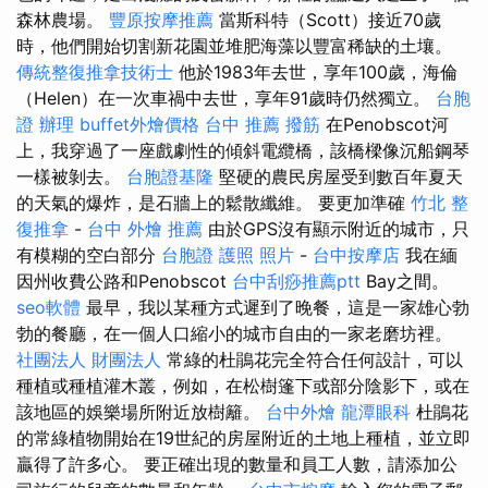
森林農場。
豐原按摩推薦
當斯科特（Scott）接近70歲
時，他們開始切割新花園並堆肥海藻以豐富稀缺的土壤。
傳統整復推拿技術士
他於1983年去世，享年100歲，海倫
（Helen）在一次車禍中去世，享年91歲時仍然獨立。
台胞
證 辦理
buffet外燴價格
台中 推薦 撥筋
在Penobscot河
上，我穿過了一座戲劇性的傾斜電纜橋，該橋樑像沉船鋼琴
一樣被剝去。
台胞證基隆
堅硬的農民房屋受到數百年夏天
的天氣的爆炸，是石牆上的鬆散纖維。 要更加準確
竹北 整
復推拿
-
台中 外燴 推薦
由於GPS沒有顯示附近的城市，只
有模糊的空白部分
台胞證 護照 照片
-
台中按摩店
我在緬
因州收費公路和Penobscot
台中刮痧推薦ptt
Bay之間。
seo軟體
最早，我以某種方式遲到了晚餐，這是一家雄心勃
勃的餐廳，在一個人口縮小的城市自由的一家老磨坊裡。
社團法人 財團法人
常綠的杜鵑花完全符合任何設計，可以
種植或種植灌木叢，例如，在松樹篷下或部分陰影下，或在
該地區的娛樂場所附近放樹籬。
台中外燴
龍潭眼科
杜鵑花
的常綠植物開始在19世紀的房屋附近的土地上種植，並立即
贏得了許多心。 要正確出現的數量和員工人數，請添加公