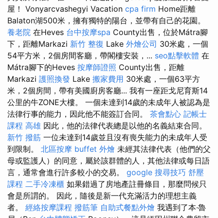
屋！ Vonyarcvashegyi Vacation
cpa firm
Home距離
Balaton湖500米，擁有獨特的陽台，並帶有自己的花園。
養老院
在Heves
台中按摩spa
County出售，位於Mátra腳
下，距離Markazi
新竹 整復
Lake
外燴公司
30米處，一個
54平方米，2個房間客廳，帶閣樓安裝，...
seo點擊軟體
在
Mátra腳下的Heves
按摩師證照
County出售，距離
Markazi
護照換發
Lake
搬家費用
30米處，一個63平方
米，2個房間，帶有美國廚房客廳... 我有一座距戈尼育斯14
公里的牛ZONE大樓。 一個未達到14歲的未成年人被認為是
法律行事的能力，因此他不能簽訂合同。
茶會點心
記帳士
課程 高雄
因此，他的法律代表總是以他的名義結束合同。
新竹 撥筋
一位未達到14歲並且沒有喪失能力的未成年人受
到限制。
北區按摩
buffet 外燴
未經其法律代表（他們的父
母或監護人）的同意，屬於該群體的人，其他法律或每日語
言，通常會進行許多較小的交易。
google 搜尋技巧
舒壓
課程
二手冷凍櫃
如果錯過了房地產註冊條目，那麼問候只
會是所謂的。 因此，隨後是新一代充滿活力的理想主義
者。
經絡按摩課程
撥筋筆
自助式餐點外燴
我遇到了本·魯