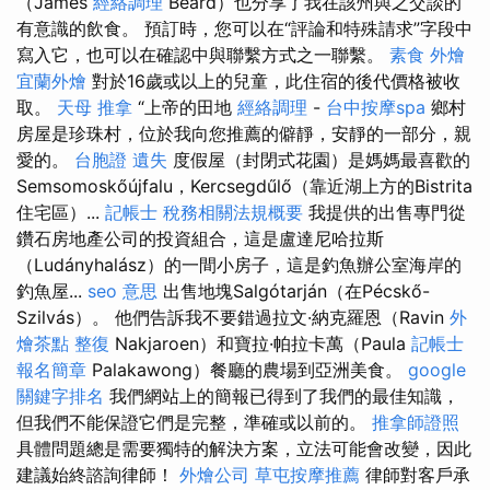
（James
經絡調理
Beard）也分享了我在該州與之交談的
有意識的飲食。 預訂時，您可以在“評論和特殊請求”字段中
寫入它，也可以在確認中與聯繫方式之一聯繫。
素食 外燴
宜蘭外燴
對於16歲或以上的兒童，此住宿的後代價格被收
取。
天母 推拿
“上帝的田地
經絡調理
-
台中按摩spa
鄉村
房屋是珍珠村，位於我向您推薦的僻靜，安靜的一部分，親
愛的。
台胞證 遺失
度假屋（封閉式花園）是媽媽最喜歡的
Semsomoskőújfalu，Kercsegdűlő（靠近湖上方的Bistrita
住宅區）...
記帳士 稅務相關法規概要
我提供的出售專門從
鑽石房地產公司的投資組合，這是盧達尼哈拉斯
（Ludányhalász）的一間小房子，這是釣魚辦公室海岸的
釣魚屋...
seo 意思
出售地塊Salgótarján（在Pécskő-
Szilvás）。 他們告訴我不要錯過拉文·納克羅恩（Ravin
外
燴茶點
整復
Nakjaroen）和寶拉·帕拉卡萬（Paula
記帳士
報名簡章
Palakawong）餐廳的農場到亞洲美食。
google
關鍵字排名
我們網站上的簡報已得到了我們的最佳知識，
但我們不能保證它們是完整，準確或以前的。
推拿師證照
具體問題總是需要獨特的解決方案，立法可能會改變，因此
建議始終諮詢律師！
外燴公司
草屯按摩推薦
律師對客戶承