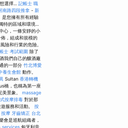
選擇...
記帳士 職
河南路四段推拿
-
新
a）是您擁有所有經驗
一種獨特的區域和環境...
位於市中心，一條安靜的小
分佈，組成和規模的
務風險和行業的危險。
帳士 考試範圍
除了
酒我們自己的釀酒廠
交通的一部分
竹北博愛
中養生會館
動作。
異
Sultan
香港轉機
horus橋，也稱為第一座
完美景象。
massage
式按摩排毒
對於那
旅遊服務和活動。
按
 按摩
牙齒矯正
台北
樂會是巡航組織者，
 services
匈牙利音