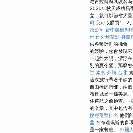
尼古拉斯將其改名為P
2020年秋天成功易手
立，就可以節省大量
司
您可以購買1、2
燴公司
台中楓樹6街
什麼
外燴茶點
身體
供各種計劃的機會，
的經驗，您會發現
一起炸太陽，漂浮
別的夏令營，那麼
堂
素食 外燴 台北
實
這次旅行帶著平靜的
自由橋的南部，兩個
布達城堡一樣美麗
住巡航之前檢查。
的文章，其中包含有
搜尋引擎排名
他們的
盆
在布達佩斯的多瑙河
是一家餐廳。
外國