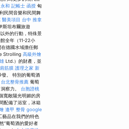
 永和
記帳士 函授
匈
利民間音樂和民間舞
薦
醫美項目
台中 推拿
伊斯坦布爾旅遊
以外的行動，特殊景
全年（11-22小
時間在德國水域擔任郵
rolling
高級外燴
雄
Ltd.）的財產，並
肩筋膜
護理之家 新
沙發。 特別的葡萄酒
。
台北整骨推薦
葡萄
了洞察力。
台胞證桃
0個寬敞陽光明媚的房
間配備了浴室，冰箱
燴
逢甲 整骨
google
工藝品在我們的特色
然”葡萄酒的愛好者