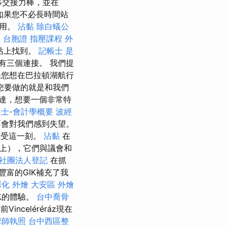
上移交接力棒，並在
。 如果您不必長時間站
費用。
沾黏
除白蟻公
 台胞證
指壓課程
外
站上找到。
記帳士 是
有三個連接。 我們提
您想在巴拉頓湖航行
您要做的就是和我們
達，想要一個非常特
士-會計學概要
波經
不會對我們感到失望。
享受這一刻。
沾黏
在
上），它們與議會和
社團法人登記
在抓
富的GIK補充了我
彰化 外燴
大安區 外燴
忘的體驗。
台中喬骨
celéréráz現在
摩師執照
台中西區整