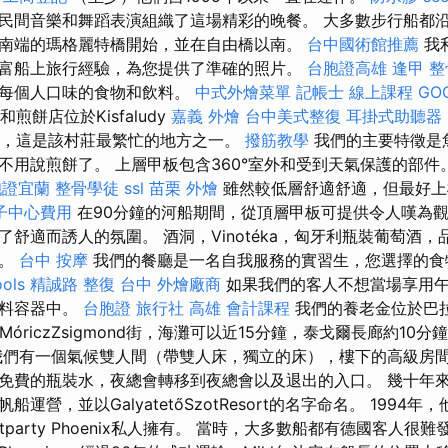
民間音樂和舞蹈表演組織了這場精彩的晚餐。 大多數步行船都
南端的瑪格麗特橋開始，並在自由橋以南。
台中國術館推薦
我
富船上旅行經驗，為您提供了準確的照片。
台胞證高雄
逢甲 整
合每個人口味的食物和飲料。
中式外燴菜單
記帳士 線上課程
GO
煎餅店位於Kisfaludy
嘉義 外燴
台中美式整復
耳掛式助聽器
es中心，這是該村莊最繁忙的地方之一。
撥筋教學
我們的主要特徵是
不用說煎餅了。 上層甲板包含360°室外和受到天氣保護的部件
胞證宜蘭
整骨學徒
ssl
苗栗 外燴
雖然較低層舒適舒適，但最好
子中心費用
在90分鐘的河船期間，從頂層甲板可提供令人嘆為觀止
舒適而誘人的氛圍。 酒洞，Vinotéka，匈牙利瓶裝葡萄酒
障。
台中 按摩
我們的餐廳是一名自我服務的實習生，您選擇的食
ools
精誠路 整復 台中
外燴廠商
如果我們的客人不想當場享用
塑料容器中。
台胞證 旅行社
高雄 會計課程
我們的養老金位於巴
d）的MóriczZsigmond街，海灘可以近15分鐘，泰戈爾長廊約10分
們有一個氣候雙人間（帶雙人床，獨立的床），樓下的高級房
免費的瓶裝水，夜總會轉移到夜總會以及退出的入口。 幾十年來，
運營，並以GalyatetőSzotResort的名字命名。 1994年，
iYachtparty Phoenix私人擁有。 當時，大多數船都有德國客人很難發