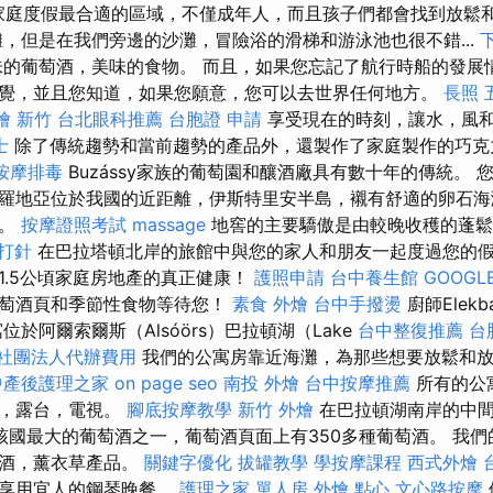
是家庭度假最合適的區域，不僅成年人，而且孩子們都會找到放鬆
，但是在我們旁邊的沙灘，冒險浴的滑梯和游泳池也很不錯...
的葡萄酒，美味的食物。 而且，如果您忘記了航行時船的發展
覺，並且您知道，如果您願意，您可以去世界任何地方。
長照
燴 新竹
台北眼科推薦
台胞證 申請
享受現在的時刻，讓水，風
士
除了傳統趨勢和當前趨勢的產品外，還製作了家庭製作的巧
按摩排毒
Buzássy家族的葡萄園和釀酒廠具有數十年的傳統。 您找
羅地亞位於我國的近距離，伊斯特里安半島，襯有舒適的卵石海
一。
按摩證照考試
massage
地窖的主要驕傲是由較晚收穫的蓬鬆葡
 打針
在巴拉塔頓北岸的旅館中與您的家人和朋友一起度過您的
1.5公頃家庭房地產的真正健康！
護照申請
台中養生館
GOOGLE
葡萄酒頁和季節性食物等待您！
素食 外燴
台中手撥燙
廚師Elek
位於阿爾索爾斯（Alsóörs）巴拉頓湖（Lake
台中整復推薦
台
社團法人代辦費用
我們的公寓房靠近海灘，為那些想要放鬆和放
中產後護理之家
on page seo
南投 外燴
台中按摩推薦
所有的公
房，露台，電視。
腳底按摩教學
新竹 外燴
在巴拉頓湖南岸的中間
該國最大的葡萄酒之一，葡萄酒頁面上有350多種葡萄酒。 我
萄酒，薰衣草產品。
關鍵字優化
拔罐教學
學按摩課程
西式外燴
斯享用宜人的鋼琴晚餐。
護理之家 單人房
外燴 點心
文心路按摩