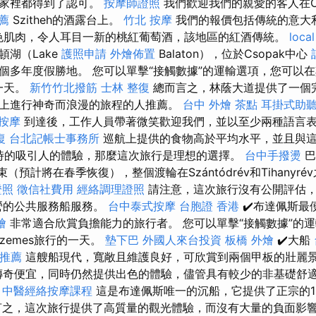
在家裡都得到了認可。
按摩師證照
我們歡迎我們的親愛的客人在Cs
薦
Szitheh的酒露台上。
竹北 按摩
我們的報價包括傳統的意大
芳的黃色肌肉，令人耳目一新的桃紅葡萄酒，該地區的紅酒傳統。
local
湖（Lake
護照申請
外燴佈置
Balaton），位於Csopak中心
個多年度假勝地。 您可以單擊“接觸數據”的運輸選項，您可以
足的一天。
新竹竹北撥筋
士林 整復
總而言之，林蔭大道提供了一個
上進行神奇而浪漫的旅程的人推薦。
台中 外燴 茶點
耳掛式助
按摩
到達後，工作人員帶著微笑歡迎我們，並以至少兩種語言
復
台北記帳士事務所
巡航上提供的食物高於平均水平，並且與
小時的吸引人的體驗，那麼這次旅行是理想的選擇。
台中手撥燙
巴
結束（預計將在春季恢復），整個渡輪在Szántódrév和Tihanyr
證照
徵信社費用
經絡調理證照
請注意，這次旅行沒有公開評估
經營的公共服務船服務。
台中泰式按摩
台胞證 香港
✔️布達佩斯最
燴
非常適合欣賞負擔能力的旅行者。 您可以單擊“接觸數據”的
nszemes旅行的一天。
墊下巴
外國人來台投資
板橋 外燴
✔️大船
推薦
這艘船現代，寬敞且維護良好，可欣賞到兩個甲板的壯麗
％比傳奇便宜，同時仍然提供出色的體驗，儘管具有較少的非基礎舒
。
中醫經絡按摩課程
這是布達佩斯唯一的沉船，它提供了正宗的1
之，這次旅行提供了高質量的觀光體驗，而沒有大量的負面影