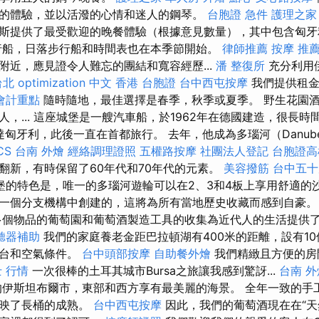
的體驗，並以活潑的心情和迷人的鋼琴。
台胞證 急件
護理之家
斯提供了最受歡迎的晚餐體驗（根據意見數量），其中包含匈牙
行船，日落步行船和時間表也在本季節開始。
律師推薦
按摩 推
附近，應見證令人難忘的團結和寬容經歷...
潘 整復所
充分利用
台北
optimization 中文
香港 台胞證
台中西屯按摩
我們提供租金
會計重點
隨時隨地，最佳選擇是春季，秋季或夏季。 野生花園酒館
，... 這座城堡是一艘汽車船，於1962年在德國建造，很長
達匈牙利，此後一直在首都旅行。 去年，他成為多瑙河（Danube St
CS
台南 外燴
經絡調理證照
五權路按摩
社團法人登記
台胞證高
翻新，有時保留了60年代和70年代的元素。
美容撥筋
台中五十
堡的特色是，唯一的多瑙河遊輪可以在2、3和4板上享用舒適的
一個分支機構中創建的，這將為所有當地歷史收藏而感到自豪
0多個物品的葡萄園和葡萄酒製造工具的收集為近代人的生活提供
聽器補助
我們的家庭養老金距巴拉頓湖有400米的距離，設有1
陽台和空氣條件。
台中頭部按摩
自助餐外燴
我們精緻且方便的房
 行情
一次很棒的土耳其城市Bursa之旅讓我感到驚訝...
台南 外
伊斯坦布爾市，東部和西方享有最美麗的海景。 全年一致的手
反映了長桶的成熟。
台中西屯按摩
因此，我們的葡萄酒現在在“天