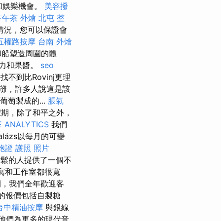
和娛樂機會。
美容撥
下午茶 外燴
北屯 整
情況，您可以保證會
五權路按摩
台南 外燴
和船塑造周圍的體
克力和果醬。
seo
不到比Rovinj更理
灘，許多人說這是該
萄製成的...
脹氣
假期，除了和平之外，
 ANALYTICS
我們
balázs以每月的可變
胞證 護照 照片
鬆的人提供了一個不
寓和工作室都很寬
，我們全年歡迎客
們的報價包括自製糖
台中精油按摩
與銀線
他們為更多的現代音