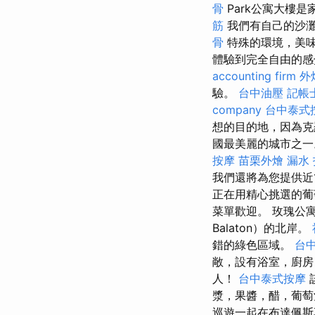
骨
Park公寓大樓
筋
我們有自己的沙灘
骨
特殊的環境，美味
體驗到完全自由的感
accounting firm
外
驗。
台中油壓
記帳
company
台中泰式
想的目的地，因為克
國最美麗的城市之
按摩
苗栗外燴
漏水
我們還將為您提供近
正在用精心挑選的
菜單歡迎。 玫瑰公寓
Balaton）的北岸。
錯的綠色區域。
台
敞，設有浴室，廚
人！
台中泰式按摩
漿，果醬，醋，葡
巡遊一起在布達佩