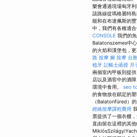
樂會通過現場匈牙利
該路線從瑪格麗特島
能和在布達佩斯的豐
中，我們有各種適
CONSOLE
我們的魚和
Balatonszem
的火焰和漢堡包，更
路 按摩
腳 按摩
台
植牙
記帳士函授
月
兩個室內甲板則提供了
店以及酒窖中的酒
環境中食用。
seo t
的食物放在鎖定的
（Balatonfüre
經絡按摩課程費用
我
票提供了一個衣櫃，
直由留在這裡的其他帆船
MiklósSzilágy