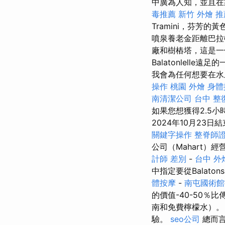
中廣為人知，並且
毒推薦
新竹 外燴 推
Tramini，芬
噴泉養老金距離巴拉頓
廠和樹樁塔，這是一
Balatonlelle遠
我會為任何想要在水
操作
桃園 外燴
身體
南清潔公司
台中 整
如果您想獲得2.5
2024年10月23日
關鍵字操作
整脊師
公司（Mahart）
計師 差別
-
台中 外
中指定要從Balato
體按摩
-
南屯國術館
的價值-40-50
南和免費檸檬水）
驗。
seo公司
總而言