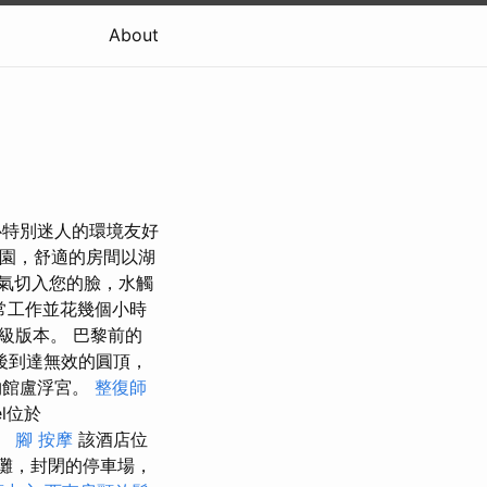
About
湖中心特別迷人的環境友好
園，舒適的房間以湖
氣切入您的臉，水觸
常工作並花幾個小時
級版本。 巴黎前的
後到達無效的圓頂，
物館盧浮宮。
整復師
el位於
始。
腳 按摩
該酒店位
灘，封閉的停車場，