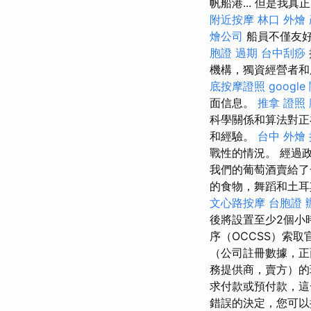
帆船港... 但是
附近按摩
林口 外燴
燴公司
船員不僅友好
胞證 過期
台中刮痧
機構，獨資經營者和
底按摩證照
googl
面信息。
推拿 證照
科學關係和算法對正
和經驗。
台中 外燴
戰性的情況。 經過
我們的葡萄酒賣給
的食物，舞蹈和土
文心路按摩
台胞證 
後將設置至少2個小
序（OCCSS）索
（公司註冊數據，
務提供商，賣方）
求付款或預付款，
錯誤的決定，您可以