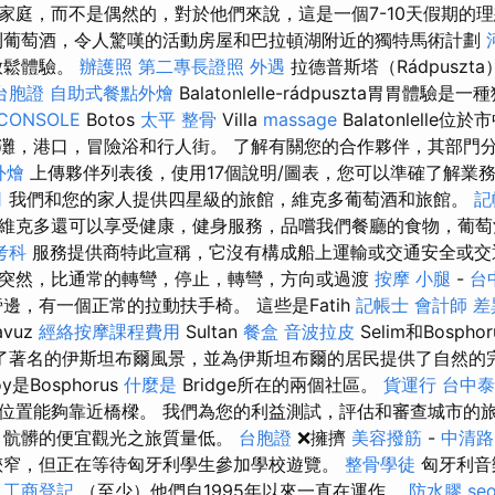
家庭，而不是偶然的，對於他們來說，這是一個7-10天假期的理想
利葡萄酒，令人驚嘆的活動房屋和巴拉頓湖附近的獨特馬術計劃
放鬆體驗。
辦護照
第二專長證照
外遇
拉德普斯塔（Rádpuszt
台胞證
自助式餐點外燴
Balatonlelle-rádpuszta胃胃體驗是
CONSOLE
Botos
太平 整骨
Villa
massage
Balatonlelle
灘，港口，冒險浴和行人街。 了解有關您的合作夥伴，其部門
 外燴
上傳夥伴列表後，使用17個說明/圖表，您可以準確了解業
司
我們和您的家人提供四星級的旅館，維克多葡萄酒和旅館。
記
維克多還可以享受健康，健身服務，品嚐我們餐廳的食物，葡萄
考科
服務提供商特此宣稱，它沒有構成船上運輸或交通安全或
突然，比通常的轉彎，停止，轉彎，方向或過渡
按摩 小腿
-
台
邊，有一個正常的拉動扶手椅。 這些是Fatih
記帳士 會計師 差
avuz
經絡按摩課程費用
Sultan
餐盒
音波拉皮
Selim和Bosp
了著名的伊斯坦布爾風景，並為伊斯坦布爾的居民提供了自然的
köy是Bosphorus
什麼是
Bridge所在的兩個社區。
貨運行
台中泰
位置能夠靠近橋樑。 我們為您的利益測試，評估和審查城市的
，骯髒的便宜觀光之旅質量低。
台胞證
❌擁擠
美容撥筋
-
中清路
狹窄，但正在等待匈牙利學生參加學校遊覽。
整骨學徒
匈牙利音
。
工商登記
（至少）他們自1995年以來一直在運作。
防水膠
seo