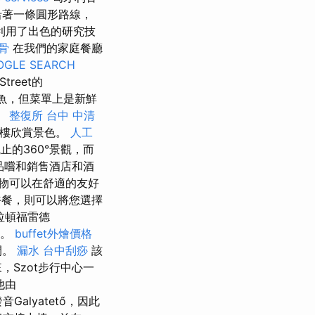
沿著一條圓形路線，
利用了出色的研究技
骨
在我們的家庭餐廳
OGLE SEARCH
Street的
魚，但菜單上是新鮮
。
整復所
台中 中清
上樓欣賞景色。
人工
的360°景觀，而
，品嚐和銷售酒店和酒
物可以在舒適的友好
午餐，則可以將您選擇
拉頓福雷德
鐘。
buffet外燴價格
間。
漏水
台中刮痧
該
Szot步行中心一
他由
音Galyatető，因此