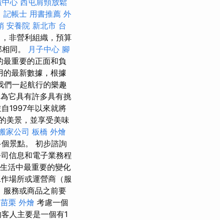
廣中心
西屯肩頸放鬆
。
記帳士 用書推薦
外
銷
安養院 新北市
台
司，非營利組織，預算
部相同。
月子中心
腳
的最重要的正面和負
用的最新數據，根據
我們一起航行的樂趣
為它具有許多具有挑
1997年以來就將
的美景，並享受美味
搬家公司
板橋 外燴
00多個景點。 初步諮詢
司信息和電子業務程
生活中最重要的變化
作場所或運營商（服
，服務或商品之前要
苗栗 外燴
考慮一個
客人主要是一個有1