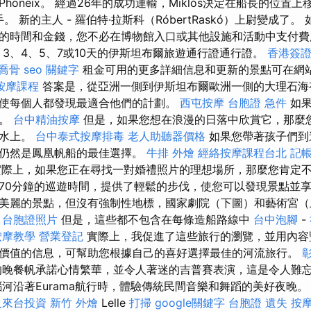
honeix。 經過26年的成功運輸，Miklós決定在船長的位置
。 新的主人 - 羅伯特·拉斯科（RóbertRaskó）上尉變成了
的時間和金錢，您不必在博物館入口或其他設施和活動中支付
、3、4、5、7或10天的伊斯坦布爾旅遊通行證通行證。
香港簽證
喬骨
seo 關鍵字
租金可用的更多詳細信息和更新的景點可在網
按摩課程
答案是，從亞洲一側到伊斯坦布爾歐洲一側的大理石海
使每個人都發現最適合他們的計劃。
西屯按摩
台胞證 急件
如果
它。
台中精油按摩
但是，如果您想在浪漫的日落中欣賞它，那麼
在水上。
台中泰式按摩排毒
老人助聽器價格
如果您帶著孩子們到
您仍然是鳳凰帆船的最佳選擇。
牛排 外燴
經絡按摩課程台北
記帳
際上，如果您正在尋找一對婚禮照片的理想場所，那麼您肯定
70分鐘的巡遊時間，提供了輕鬆的步伐，使您可以發現景點並
美麗的景點，但沒有強制性地標，國家劇院（下圖）和藝術宮（
。
台胞證照片
但是，這些都不包含在每條造船路線中
台中泡腳
-
按摩教學
營業登記
實際上，我促進了這些旅行的瀏覽，並用內容豐
價值的信息，可幫助您根據自己的喜好選擇最佳的河流旅行。
晚餐帆承諾心情繁華，並令人著迷的吉普賽表演，這是令人難
沿著Eurama航行時，體驗傳統民間音樂和舞蹈的美好夜晚。 前Vin
人來台投資
新竹 外燴
Lelle
打掃
google關鍵字
台胞證 遺失
按