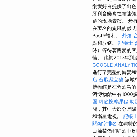
樂愛好者提供了出色
牙利音樂會在布達佩
蹈的現場表演。 步
在著名的旋風的儀式
Past®福利。
外燴 
點和服務。
記帳士 
時）等待著親愛的客人
輪。 他於2017年到
GOOGLE ANALYTI
進行了完整的轉變和
店
台胞證宜蘭
該城
博物館是在舊酒窖的
酒博物館中有100
園
腳底按摩課程
助
間，其中大部分是
和衛星電視。
記帳士
關鍵字排名
在獨特的
白葡萄酒和紅酒中