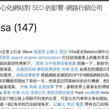
中心化網站對 SEO 的影響-網路行銷公司
sa (147)
on文章上行走 Wave
換護照
記帳士 受訓
Villa是在Balaton
筋美容
search engine optimization
巴拉頓湖蘆葦上的薰衣草花
人員的親切性將剩下。
寶塔
台中按摩排毒推薦
想像一下，新鮮空
緩慢滴落。
台胞證高雄
腳底按摩證照
外燴 意思
如果您想擺脫日
想的選擇。
經絡按摩教學
標籤網絡是總部的OPTEN關係網格的高
埃菲爾鐵塔開始了新的一天，然後是訪問塞納河的步行機會，然
拿破崙墳墓。
外燴 高雄
足底按摩
下午，參觀世界上最著名的博
us
素食 外燴 台北
清潔公司
萬和宮附近推拿
Park
seo軟體
Hot
ádi，這是從71號公路上明顯可到達的位置，可從公共汽車和火車站開
邊一個2海岸的巴拉頓湖海岸。
記帳士 考試 難度
帶有自己的海