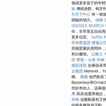
個或更多孩子的年輕
缺
傳統旅館，匈牙
竹月子中心
有一個
經驗的地方。
雄獅 
GOOGLE SEARCH 
街，非常靠近自由海
更多信息。
buffet
菲律賓簽證
禮儀公
四個質量的房間外，
和白蘭地。
記帳士 
街 整復
-
台南 外燴
撥筋證照
在兩張床旁
台胞證
Mehmet，Y
橋。
腰傷
他們創造
Beylerbeyi和Orta
些好奇的人，這兩個
摩
與其他選擇相比
外燴
這艘船最初又
組織各種旅遊活動