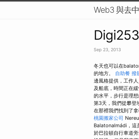
Web3 與去
Digi253
Sep 23, 2013
冬天也可以在balat
的地方。
自助餐
撥
邊風格提供，工作
及船底，時間正在
的水平，步行是理
第3天，我們從攀登
在那裡我們找到了
桃園搬家公司
Nere
Balatonalm
於巴拉頓自行車道旁