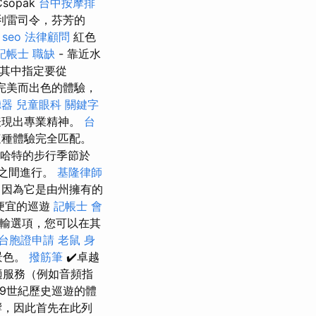
opak
台中按摩排
利雷司令，芬芳的
 seo
法律顧問
紅色
記帳士 職缺
- 靠近水
在其中指定要從
完美而出色的體驗，
聽器
兒童眼科
關鍵字
表現出專業精神。
台
這種體驗完全匹配。
哈特的步行季節於
év之間進行。
基隆律師
，因為它是由州擁有的
便宜的巡遊
記帳士 會
運輸選項，您可以在其
台胞證申請
老鼠
身
景色。
撥筋筆
✔️卓越
適服務（例如音頻指
9世紀歷史巡遊的體
響，因此首先在此列