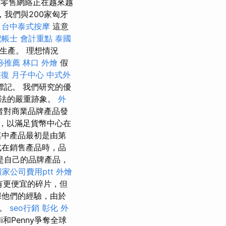
經典零售網絡正在越來越
品，我們與200家匈牙
台中泰式按摩
這意
記帳士 會計重點
泰國
生產。 理想情況
痧推薦
林口 外燴
假
整復
月子中心
中式外
記。 我們研究的優
看法的嚴重跡象。
外
者對商業品牌產品發
，以滿足貨幣中心在
其中產品最初是由第
式在銷售產品時，品
是自己的品牌產品，
搬家公司費用ptt
外燴
有更便宜的碎片，但
據他們的經驗，由於
道。
seo行銷
彰化 外
di和Penny爭奪全球