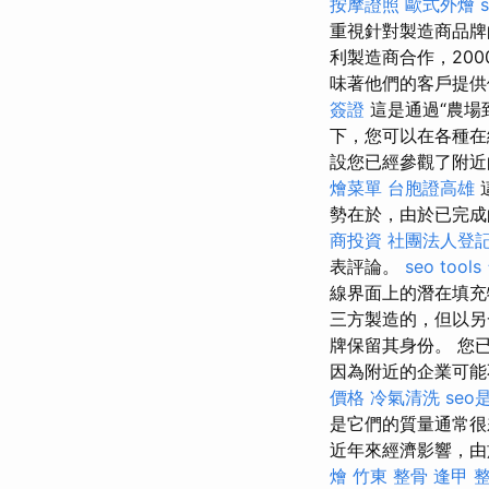
按摩證照
歐式外燴
重視針對製造商品
利製造商合作，20
味著他們的客戶提供
簽證
這是通過“農場
下，您可以在各種在
設您已經參觀了附近
燴菜單
台胞證高雄
勢在於，由於已完成
商投資
社團法人登
表評論。
seo tools
線界面上的潛在填充
三方製造的，但以另
牌保留其身份。 您
因為附近的企業可能
價格
冷氣清洗
seo
是它們的質量通常很
近年來經濟影響，由
燴
竹東 整骨
逢甲 