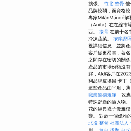
擴張。
竹北 整骨
他
品牌較弱，而資格較
專家MilánMán
（Anita）在在
西。
接骨
在前十名
冷凍蔬菜。
按摩證
視詳細信息，並將
客戶從更昂貴，著
之間存在密切的關
產品的市場份額沒
露，Aldi客戶在2
利品牌皮埃爾·卡丁（P
這些產品由平坦，薄
職業道德規範
- 效
特殊舒適的插入物
花的經典襪子優雅
響。 對於一個優雅
北投 整骨
社團法人
用。
台中 按摩
中式