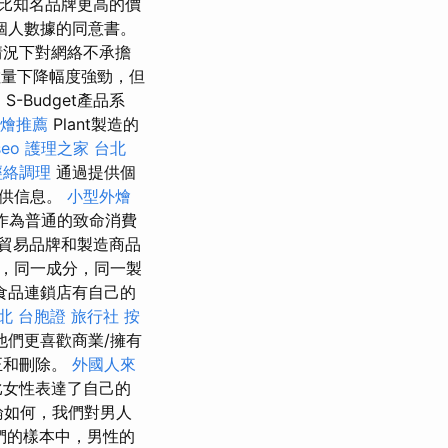
比知名品牌更高的價
個人數據的同意書。
情況下對網絡不承擔
數量下降幅度強勁，但
S-Budget產品系
燴推薦
Plant製造的
eo
護理之家 台北
經絡調理
通過提供個
提供信息。
小型外燴
作為普通的致命消費
貿易品牌和製造商品
，同一成分，同一製
食品連鎖店有自己的
北
台胞證 旅行社
按
們更喜歡商業/擁有
正和刪除。
外國人來
比女性表達了自己的
如何，我們對男人
們的樣本中，男性的