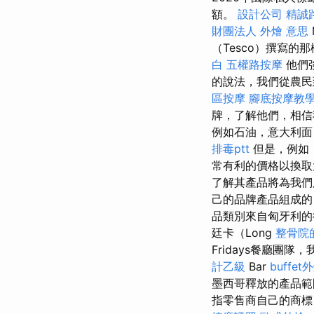
額。
設計公司
精誠
財團法人
外燴 意思
（Tesco）撰寫
白
五權路按摩
他們強
的說法，我們從農民
區按摩
腳底按摩教
牌，了解他們，相
例如石油，意大利面
排毒ptt
但是，例如，
常有利的價格以換
了解其產品將為我們
己的品牌產品組成的，
品類別來自匈牙利的很
廷卡（Long
整骨院
Fridays餐廳團隊
計乙級
Bar
buffe
墨西哥釋放的產品範
指零售商自己的商標