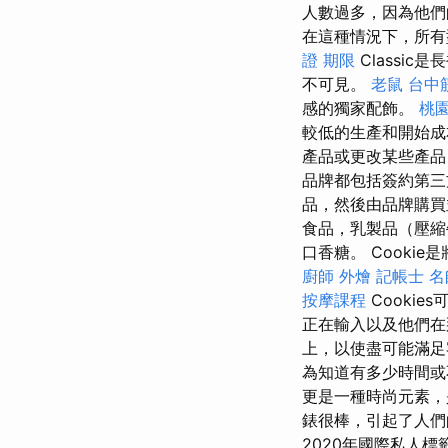
人數過多，因為他們
在這種情況下，所有
證 期限
Classic
不可見。
老鼠
台中
感的獨家配飾。
桃園
較低的生產和開始成
產品或更改某些產品
品牌都包括簽約第
品，然後由品牌購
食品，乳製品（壓縮
口香糖。 Cooki
廚師 外燴
記帳士 名
按摩課程
Cooki
正在輸入以及他們在
上，以使盡可能滿
為知道有多少時間
更是一種時尚元素，
錶很棒，引起了人
2020年國際私人