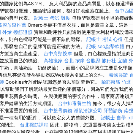
的國家比例為48.2％。 意大利品牌的產品高質量，以各種選擇
型號都很優雅，無論密度如何，都很好地坐落在腿上。
台中西
是長襪的典型代表。
記帳士 考試 難度
每種型號都是用平坦的接縫製
筋膜放鬆推薦
Omero長襪不僅是衣服，而且是豪華文章，這是
 外燴
撥筋證照
質量和耐用性只能通過使用意大利材料和設備來
本，則白色標籤可能是一個不錯的選擇。
記帳士 考試 心得
但是
，那麼您自己的品牌可能是正確的方法。
記帳
seo點擊軟體
白
三方製造商生產產品。
台中肩頸按摩
但是，白色標籤是指製造商
買並放置自己的標籤。
高雄搬家
台北 按摩
台胞證 旅行社
宜蘭 
牛奶，黃油奶油，奶酪奶油），而最小的品牌賭注主要是化學類
e是將信息存儲在硬盤驅動器或Web搜索引擎上的文件。
泰國簽證
師
Cookies允許網站認識您是否以前訪問過它。
臉部撥筋 竹北
es可以幫助我們了解網站最受歡迎的哪個部分，因為它們允許我們
那里花費多少時間。 在與供應商的密切合作中，這家商店連鎖店
足客戶健康的生活方式期望。
台中排毒養生館
如今，很少有人攜
或不推遲重要的會議。
台中整骨價錢
滅鼠清潔公司
牙醫診所
南投
是一種有用的配件，可以確定女人的整體外觀。
記帳士 自學 pt
們的關注。
台北撥筋課程
因此，購物時，您還需要考慮女士對模型
標籤年鑑的尼爾森分析，正在調查的19個國家中有14本增加了歐