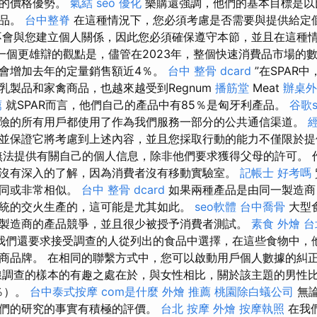
牌的價格優勢。
氣結
seo 優化
樂購還強調，他們的基本目標是以
產品。
台中整脊
在這種情況下，您必須考慮是否需要與提供給定
會與您建立個人關係，因此您必須確保遵守本節，並且在這種
“一個更雄辯的觀點是，儘管在2023年，整個快速消費品市場的
會增加去年的定量銷售額近4％。
台中 整骨 dcard
”在SPAR中，
乳製品和家禽商品，也越來越受到Regnum
播筋堂
Meat
辦桌外
薦
就SPAR而言，他們自己的產品中有85％是匈牙利產品。
谷歌s
險的所有用戶都使用了作為我們服務一部分的公共通信渠道。
並保證它將考慮到上述內容，並且您採取行動的能力不僅限於
無法提供有關自己的個人信息，除非他們要求獲得父母的許可。 
沒有深入的了解，因為消費者沒有移動實驗室。
記帳士 好考嗎
相同或非常相似。
台中 整骨 dcard
如果兩種產品是由同一製造商
統的交火生產的，這可能是尤其如此。
seo軟體
台中喬骨
大型
製造商的產品競爭，並且很少被授予消費者測試。
素食 外燴 台
我們還要求接受調查的人從列出的食品中選擇，在這些食物中，他
商品牌。 在相同的聯繫方式中，您可以啟動用戶個人數據的糾
調查的樣本的有趣之處在於，與女性相比，關於該主題的男性
4％）。
台中泰式按摩
com是什麼
外燴 推薦
桃園除白蟻公司
無論
們的研究的事實有積極的評價。
台北 按摩
外燴
按摩執照
在我