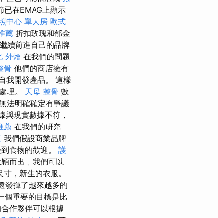
已在EMAG上顯示
照中心 單人房
歐式
推薦
折扣玫瑰和郁金
後繼續前進自己的品牌
北 外燴
在我們的問題
整骨
他們的商店擁有
內自我開發產品。 這樣
能處理。
天母 整骨
數
無法明確確定有爭議
據與現實數據不符，
推薦
在我們的研究
復
我們假設商業品牌
受到食物的歡迎。
護
脫穎而出，我們可以
，大尺寸，新生的衣服。
中還發揮了越來越多的
一個重要的目標是比
的合作夥伴可以根據