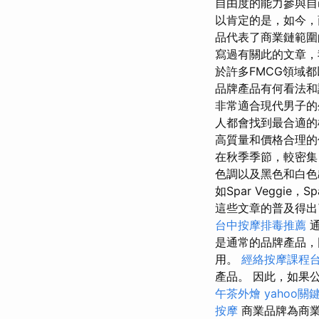
自由度的能力參與
以肯定的是，如今，
品代表了商業鏈範圍的
寫過有關此的文章，
於許多FMCG領域
品牌產品有何看法和
非常適合現代男子
人都會找到最合適
高質量和價格合理
在秋季季節，較密集
色調以及黑色和白色
如Spar Veggie，Sp
這些文章的普及得出
台中按摩排毒推薦
通
是通常的品牌產品，因
用。
經絡按摩課程
產品。 因此，如果
午茶外燴
yahoo關
按摩
商業品牌為商