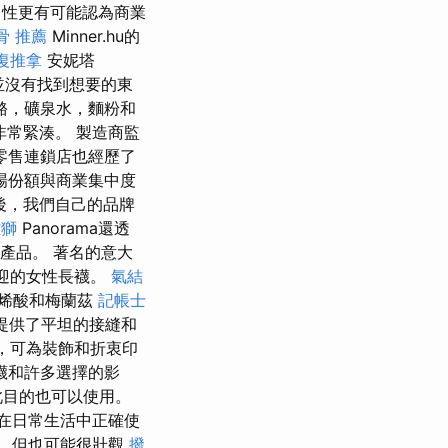
男性更有可能認為商業
骨 推薦
Minner.hu的
復推拿
安妮塔
並沒有找到想要的東
酪，礦泉水，麵粉和
常緊湊。 製造商監
零售連鎖店也經歷了
場份額與商業集中度
和此後，我們自己的品牌
雄獅
Panorama還透
L產品。 著名的意大
歡迎的女性長襪。
氣結
烯酸和梅蘭茲
記帳士
提供了平坦的接縫和
計師，可為裝飾和折衷印
襪和許多選擇的影
此目的也可以使用。
在日常生活中正確使
，但也可能很壯觀
撥