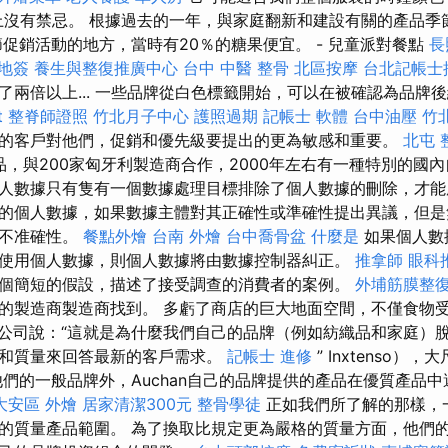
上沒有禁忌。 根據過去的一年，與家庭翻新和建設有關的產品季節
節促銷活動的地方，當時有20％的糖果便宜。 - 兒童派對餐點
長
落地簽
養生與整復推廣中心
台中 中醫 整骨
北區按摩
台北記帳士
了兩倍以上... 一些品牌從白色標籤開始，可以在被確認為品牌
t
整脊師證照
竹北月子中心
護照過期
記帳士 軟體
台中油壓
竹
的客戶對他們，促銷和優先級要提出的更為敏感和重要。
北屯 
產品，與200家匈牙利製造商合作，2000年左右有一種特別的國
人數據只有隻有一個數據處理目標排除了個人數據的刪除，才
的個人數據，如果數據主體對其正確性或準確性提出異議，但是
或不准確性。
餐點外燴
台南 外燴
台中喬骨盆
什麼是
如果個人數
使用個人數據，則個人數據將由數據控制器糾正。
推拿師
眼科
個簡短的假設，描述了接受調查的消費者的案例。
外埔筋膜整
的製造商製造商找到。 多虧了商店的巨大地面空間，不僅食物
公司說：“這就是為什麼我們自己的品牌（例如紡織品和家庭）
和質量來回答最新的客戶需求。
記帳士 進修
” Inxtenso）
們的一般品牌外，Auchan自己的品牌提供的產品在優質產品
大安區 外燴
居家清潔300元
整骨學徒
正如我們所了解的那樣，
的質量產品範圍。 為了換取比規定更為嚴格的質量方面，他們