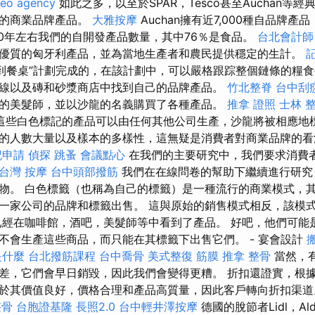
seo agency
如此之多，以至於SPAR，Tesco甚至Auchan等
牌的商業品牌產品。
大雅按摩
Auchan擁有近7,000種自品牌產
00年左右我們的自開發產品數量，其中76％是食品。
台北會計師
優質的匈牙利產品，並為當地生產者和農民提供穩定的生計。
到餐桌”計劃完成的，在該計劃中，可以嚴格跟踪整個鏈條的糧食
線以及磚和砂漿商店中找到自己的品牌產品。
竹北整脊
台中刮
的美髮師，並以沙龍的名義購買了各種產品。
推拿 證照
士林 
這些白色標記的產品可以由任何其他公司生產，沙龍將被相應地標
的人數大量以及樣本的多樣性，這無疑是消費者對商業品牌的
記申請
偵探
跳蚤
會議點心
在我們的主要研究中，我們要求消費
台灣 按摩
台中頭部撥筋
我們在在線問卷的幫助下繼續進行研究
物。 白色標籤（也稱為自己的標籤）是一種流行的商業模式，
一家公司的品牌和標籤出售。 這與原始的銷售模式相反，該模
已經在咖啡館，酒吧，美髮師等中看到了產品。 好吧，他們可能
不會生產這些商品，而只能在其標籤下出售它們。 - 宴會設計
是什麼
台北撥筋課程
台中喬骨
美式整復 筋膜
推拿 整骨
當然，
差，它們會早日銷毀，因此我們會變得更糟。 折扣還證實，根
於其價值良好，價格合理和產品高質量，因此客戶轉向折扣渠
整骨
台胞證基隆
長照2.0
台中輕井澤按摩
德國的脫節者Lidl，Al