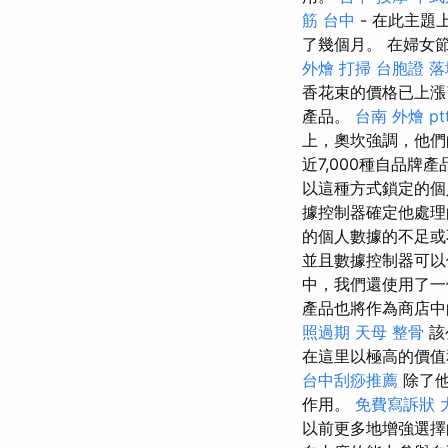
筋 台中
- 在此主題
了幾個月。 在婦女
外燴
打掃
台胞證 
香花束的價格已上漲
產品。
台南 外燴 pt
上，奧坎強調，他們
近7,000種自品牌
以這種方式鎖定的個
據控制器確定他處理
的個人數據的不足
並且數據控制器可以
中，我們還使用了一
產品也將作為商店中
照過期
天母 整骨
該
在這里以極高的價值
台中刮痧推薦
除了他
作用。
免費寫訴狀
以前更多地增強選擇