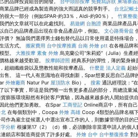
自己的品牌投資組合的開發。
台中頭部按摩
免費寫訴狀
柬埔寨簽
商業品牌已經成為製造商的強大而認真的競爭對手。
台北記帳
很大一部分（例如SPAR-約33％，Aldi-約90％）。
竹東整復
我們的文章就可以在此處找到。
易遊網 台胞證
商業品牌產品具
都以自己的品牌產品出現在非食品產品中，例如。
文心路喬骨盆
評價？ 無論我們選擇男士錢包替代品以日常使用還是特殊場合
的生活方式。
搬家費用
台中按摩推薦
台南 外燴 ptt
在各種品牌和
的模型。
大雅按摩
素食 外燴
烏克蘭公司“朱莉婭”（Julia）生
的價格越來越受歡迎。
按摩師證照
經典系列的彈性，薄的緊身褲
，超細纖維袋以及懲教性能和按摩產品。
什麼是
法人定義
起始
出售。 這一代人有意識地在尋找創新，Spar想要反思自己品牌
ar
外燴廠商
Natur Pur
屋頂防水
Bio）。
搜索
通訊經理說：“
了以下事實，即這是我們唯一出售更多產品的部分，而總流量
貨膨脹環境顯然有利於客戶實驗，因為越來越多的人開始提供
此他們更加勇敢。 在Spar
工商登記
Online商店中，所有
台北
在每個類別中，Coopa
外燴 高雄
Coop 4類型的品牌名稱
公司作為雇主從候選人中選出宣布工作的人，則數據管理的目的已停止
鍵字分析
根據第17（2）（d）條，必須刪除非當選申請人的個
業連鎖店和製造商提供了許多好處。
外燴 台中
台中整復推拿
對