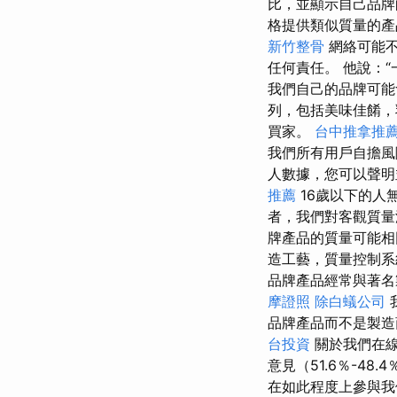
比，並顯示自己品
格提供類似質量的
新竹整骨
網絡可能不
任何責任。 他說：
我們自己的品牌可能
列，包括美味佳餚，
買家。
台中推拿推
我們所有用戶自擔風
人數據，您可以聲明
推薦
16歲以下的人
者，我們對客觀質量
牌產品的質量可能
造工藝，質量控制系
品牌產品經常與著名
摩證照
除白蟻公司
品牌產品而不是製造
台投資
關於我們在線
意見（51.6％-48.
在如此程度上參與我