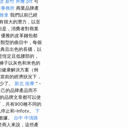
證
新竹 外燴 ptt
可
士事務所
商業品牌產
推拿
我們以前已經
有很大的潛力，以至
但是，消費者對商業
，優雅的皮革錢包都
類型的曲目中，每個
產經典且出色的長襪，以
是恆定且低腰部的，
褲子以灰色和米色的
的健康解決方案（例
在當前的經濟狀況下，
減少了。
新北 按摩
” -
自己的品牌產品而不
自己的品牌文章都可以使
下，共有900種不同的
和-Infotv。
下
人數據。
台中 中清路
於商人來說，這些產