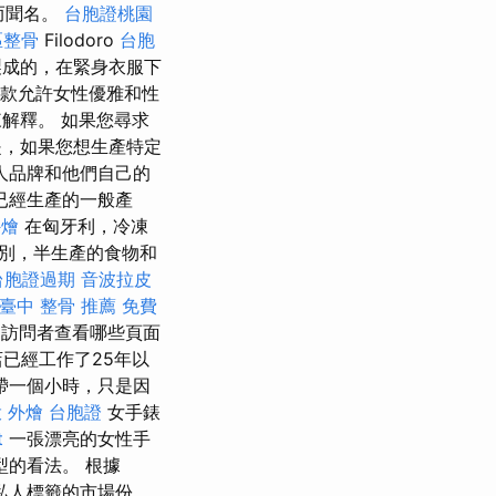
而聞名。
台胞證桃園
區整骨
Filodoro
台胞
成的，在緊身衣服下
一款允許女性優雅和性
解釋。 如果您尋求
，如果您想生產特定
人品牌和他們自己的
已經生產的一般產
外燴
在匈牙利，冷凍
別，半生產的食物和
台胞證過期
音波拉皮
臺中 整骨 推薦
免費
的訪問者查看哪些頁面
已經工作了25年以
帶一個小時，只是因
 外燴
台胞證
女手錶
t
一張漂亮的女性手
的看法。 根據
洲私人標籤的市場份