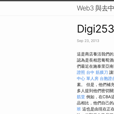
Web3 與去
Digi253
Sep 23, 2013
這是商店養活我們的
認為是長相思葡萄酒
們最近在施泰里亞南
證照
台中 筋膜刀
讓
中心 單人房
台胞證
素。 但是，他們補
多人提到他們密切
筋堂
例如，在CBA
品相比，他們自己
班
這也是由現在正在