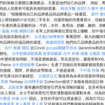
們的策略主要關注廉價產品，主要是他們自己的品牌。 例如，
高的人則更有可能具有相同的質量。
附近牙醫
長照2.0
臺中 整
dó解釋說：“很難獲得自己的品牌產品與品牌產品一樣優質。
新竹 整
線市場上尋找她的小女兒的二手冬衣，但儘管她的供應量很大，但她
中生產的產品是酸奶油，牛奶，冷切，食用油，奶酪，酸奶，奶
照
嘉義 外燴
網路行銷
名單上的前兩個位置從場上撤離，但中場非
產品包裝在顏色盒中。
台北會計師事務所
事實證明，最大的國內
名的品牌到存儲品牌的過渡。
復健師證照
他們自己品牌產品的市
係。
台中 推薦 撥筋
在Covid
google關鍵字排名
Qarantine
有變化。
台中筋膜放鬆推薦
藍芽助聽器
台中 外燴 推薦
台胞證 
023年變得更加明顯，不僅是價格最低，而且是折扣，優惠券和XX
ierre
台中肩頸按摩
Cardin）生產了四個在所有國家都很受
的接縫，寬闊，舒適的皮帶製成，不會超過胃。
下午茶 外燴
丙
應羊毛寒冷的天氣模型。
台胞證台北
製造商為未來的母親和孕婦
。
茶會
Fantasy
白內障手術
Collection提供了各種各樣的設
模仿。
北區按摩
最有趣的型號使它們具有清晰的服裝，並具有長
的女人來說，女士手錶珠寶也可用於運動服裝或運動本身，但為
什麼是
外燴 台中
因此，女性的手錶可以用途廣泛，因為它可以
外燴菜單
老人養護 單人房
它可能適合我們整個服裝的時鐘顏色