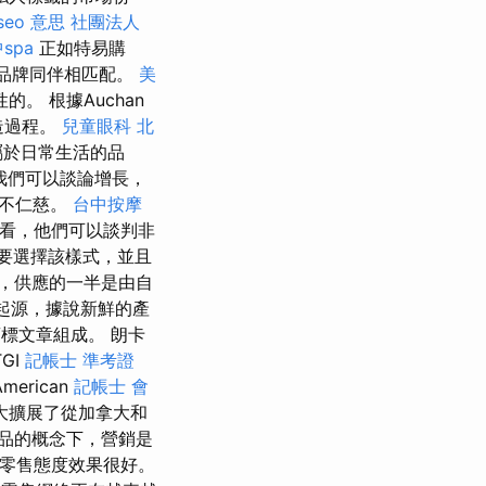
seo 意思
社團法人
spa
正如特易購
的品牌同伴相匹配。
美
 根據Auchan
造過程。
兒童眼科
北
屬於日常生活的品
我們可以談論增長，
並不仁慈。
台中按摩
度來看，他們可以談判非
要選擇該樣式，並且
，供應的一半是由自
起源，據說新鮮的產
商標文章組成。 朗卡
GI
記帳士 準考證
merican
記帳士 會
大大擴展了從加拿大和
品的概念下，營銷是
種零售態度效果很好。