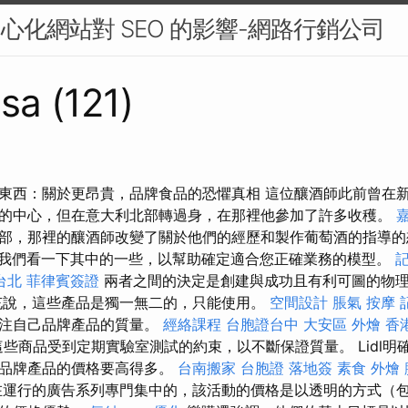
中心化網站對 SEO 的影響-網路行銷公司
sa (121)
東西：關於更昂貴，品牌食品的恐懼真相 這位釀酒師此前曾在
的中心，但在意大利北部轉過身，在那裡他參加了許多收穫。
部，那裡的釀酒師改變了關於他們的經歷和製作葡萄酒的指導
我們看一下其中的一些，以幫助確定適合您正確業務的模型。
記
台北
菲律賓簽證
兩者之間的決定是創建與成功且有利可圖的物
充說，這些產品是獨一無二的，只能使用。
空間設計
脹氣 按摩
關注自己品牌產品的質量。
經絡課程
台胞證台中
大安區 外燴
香
這些商品受到定期實驗室測試的約束，以不斷保證質量。 Lidl明
的品牌產品的價格要高得多。
台南搬家
台胞證 落地簽
素食 外燴
運行的廣告系列專門集中的，該活動的價格是以透明的方式（