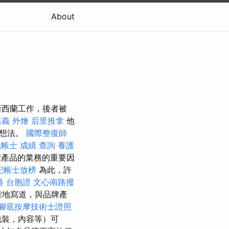
About
新西蘭工作，後者被
嘉義 外燴
后里推拿
他
的想法。
國際整復師
帳士 成績 查詢
養護
理產品的業務的重要因
記帳士放榜
為此，許
港 台胞證
文心南路撥
確地寫道，與品牌產
腳底按摩技術士證照
包裝，內容等）可