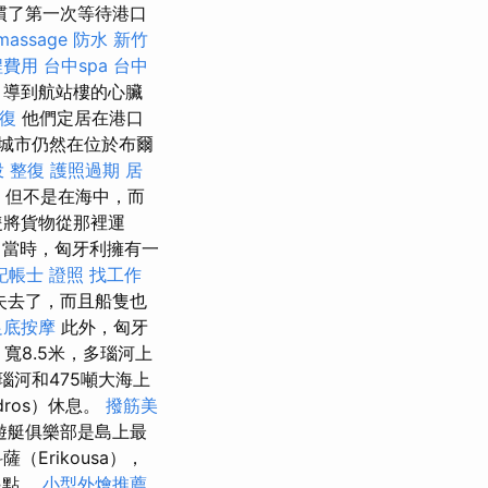
慣了第一次等待港口
massage
防水
新竹
程費用
台中spa
台中
引導到航站樓的心臟
復
他們定居在港口
城市仍然在位於布爾
 整復
護照過期
居
，但不是在海中，而
隻將貨物從那裡運
當時，匈牙利擁有一
記帳士 證照 找工作
e失去了，而且船隻也
足底按摩
此外，匈牙
寬8.5米，多瑙河上
瑙河和475噸大海上
ros）休息。
撥筋美
遊艇俱樂部是島上最
Erikousa），
起點。
小型外燴推薦