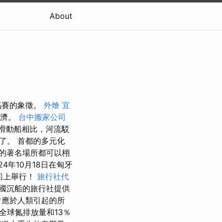
About
馬賽的象徵。
外燴 宜
經濟。
台中搬家公司
滑動船相比，河流駁
了。 首都的多元化
的著名場所都可以栩
24年10月18日在匈牙
船上舉行！
旅行社代
國沉船的旅行社提供
對應於人類引起的所
全球氮排放量和13％