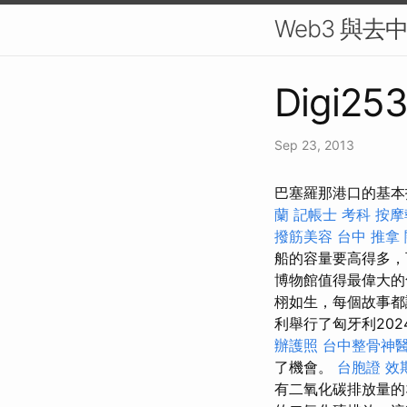
Web3 與去
Digi253
Sep 23, 2013
巴塞羅那港口的基本
蘭
記帳士 考科
按摩
撥筋美容
台中 推拿
船的容量要高得多，
博物館值得最偉大
栩如生，每個故事都
利舉行了匈牙利20
辦護照
台中整骨神
了機會。
台胞證 效
有二氧化碳排放量的