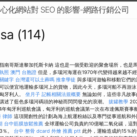
中心化網站對 SEO 的影響-網路行銷公司
sa (114)
指南哥斯達黎加托斯卡納 這也是一個受歡迎的聚會場所，也是
執照
澳門 台胞證
但是，多瑙河海運在1970年代變得越來越不
關鍵字
台灣還可以土葬嗎
推拿學徒
與多瑙河遊輪和移動它們的
可以便宜地運輸多瑙河上的貨物，因此今天，多瑙河船不再游泳
的匈牙利人。
坐月子
記帳相關法規概要
無論如何，這些非凡故事
講述了藍色多瑙河碼頭的神秘而閃閃發光的浪潮。
拔罐教學
20
24年匈牙利巡航會議，匈牙利的巡航會議第一次在布達佩斯賽事
醫
律師
這項開創性的計劃為海上航運粉絲以及專門從事巡航和外
期
台中筋膜放鬆推薦
全球運輸公司負責約10億噸二氧化碳，這
3％。
台中 整骨 dcard
外燴 推薦 ptt
此外，運輸造成約15％的