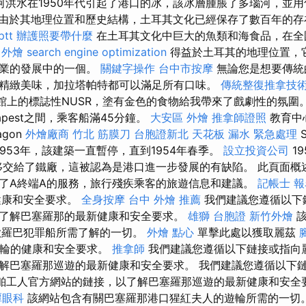
多瑙河洪水在1950年代引起了港口的冰，該冰層腫脹了多瑙河，並
由於其地理位置和歷史結構，土耳其文化已經保存了數百年的存
tt
辦護照要帶什麼
在土耳其文化中巨大的魚類和海食品，在全
 外燴
search engine optimization
得益於土耳其的地理位置，
魚業的發展中的一個。
關鍵字操作
台中市按摩
無論您是想要傳統
精緻美味，加拉塔帕特都可以滿足所有口味。
傳統整復推拿技
館上的標誌性NUSR，塗有金色的食物給我帶來了戲劇性的氛圍。 
Budapest之間，乘客船滿45分鐘。
大安區 外燴
推拿師證照
教育中心
agon
外燴廠商
竹北 筋膜刀
台胞證新北
天花板 漏水 緊急處理
S
1953年，該建築一直暫停，直到1954年春季。
設立投資公司
1
港口移交給了鐵廠，這被認為是港口進一步發展的有缺陷。 此頁面
了A終端A的服務，旅行殘疾乘客的旅遊信息和建議。
記帳士 
健康和安全要求。
全身按摩
台中 外燴 推薦
我們建議您遵循以下
了解巴塞羅那的最新健康和安全要求。
雄獅 台胞證
新竹外燴
該
歐羅巴犯罪船所需了解的一切。
外燴 點心
單擊此處以獲取麗茲
輪的健康和安全要求。
推拿師
我們建議您遵循以下鏈接或指向
解巴塞羅那巡遊的最新健康和安全要求。 我們建議您遵循以下鏈接或
s船舶工人官方網站的鏈接，以了解巴塞羅那巡遊的最新健康和安
潭眼科
該網站包含有關巴塞羅那港口猩紅夫人的遊輪所需的一切