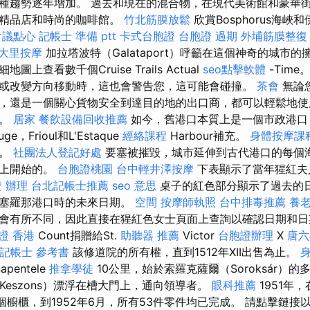
種趨勢逐年增加。 過去和現在的混合物，在現代美術館和豪華
的精品店和時尚的咖啡館。
竹北筋膜放鬆
欣賞Bosphorus海
會議點心
記帳士 準備 ptt
卡式台胞證
台胞證 過期
外埔筋膜整復
大里按摩
加拉塔波特（Galataport）呼籲在這個神奇的城市的
上查看數千個Cruise Trails Actual
seo點擊軟體
-Time
或改變方向移動時，這也會警告您，這可能會碰撞。
茶會
無論
，還是一個關心貨物安全到達目的地的出口商，都可以輕鬆地使
隻。
居家
餐飲設備回收推薦
如今，舊港口本質上是一個市政港口
ge，Frioul和L'Estaque
經絡課程
Harbour補充。
身體按摩課
市。
社團法人登記好處
要塞被摧毀，城市延伸到古代港口的每個海
船上開始的。
台胞證桃園
台中輕井澤按摩
下表顯示了當年猩紅夫
 辦理
台北記帳士推薦
seo 意思
桌子的紅色部分顯示了過去的
巴塞羅那港口時的未來日期。
空間
按摩師執照
台中排毒推薦
養
會有所不同，因此直接在猩紅色女士頁面上查詢以確認日期和日
證 香港
Count捐贈給St.
助聽器 推薦
Victor
台胞證辦理
X
唐六
記帳士 參考書
該修道院的所有權，直到1512年XII出售為止。
pentele
推拿學徒
10公里，始於索羅克薩爾（Soroksár）
Keszons）漂浮在槽大門上，通向領導者。
眼科推薦
1951年
了三個櫥櫃，到1952年6月，所有53件零件均已完成。 請點擊鏈