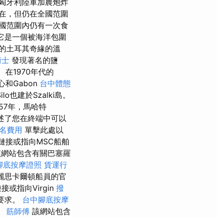
用匈牙利陸軍加農炮炸
在，但仍在全國范圍
國范圍內仍有一次食
它是一個被海洋包圍
的土耳其奇緣的溫
術士
發現著名的鹽
在1970年代的
和Gabon
台中體態
ilo也建於Szalki島。
957年，馬哈特
概述了您在終端中可以
報名費用
單擊此處以
鏈接或指向MSC船舶
網站包含有關巴塞羅
腳底按摩證照
貨運行
麗思卡爾頓船員的官
指向Virgin
撥
全要求。
台中腳底按摩
。
筋師傅
該網站包含