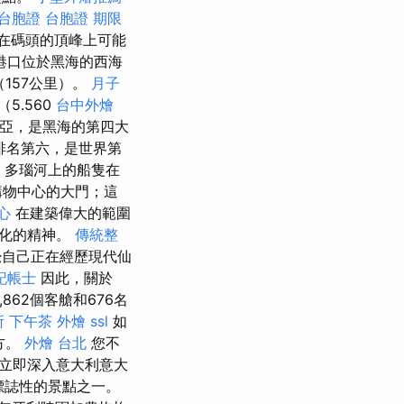
 台胞證
台胞證 期限
在碼頭的頂峰上可能
港口位於黑海的西海
（157公里）。
月子
5.560
台中外燴
亞，是黑海的第四大
排名第六，是世界第
，多瑙河上的船隻在
購物中心的大門；這
心
在建築偉大的範圍
際化的精神。
傳統整
自己正在經歷現代仙
記帳士
因此，關於
,862個客艙和676名
所
下午茶 外燴
ssl
如
方。
外燴 台北
您不
立即深入意大利意大
最具標誌性的景點之一。