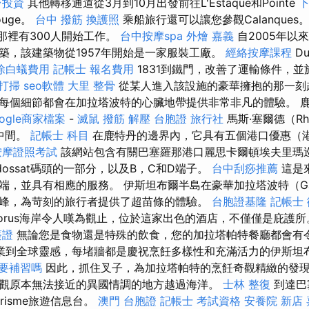
台投資
其他轉移通道從3月到10月出發前往L'Estaque和Pointe
下
ouge。
台中 撥筋
換護照
乘船旅行還可以讓您參觀Calanques
作，那裡有300人開始工作。
台中按摩spa
外燴 嘉義
自2005年以
築，該建築物從1957年開始是一家服裝工廠。
經絡按摩課程
Du
除白蟻費用
記帳士 報名費用
1831到鐵門，改善了運輸條件，並
打掃
seo軟體
大里 整骨
從某人進入該設施的豪華擁抱的那一刻
每個細節都會在加拉塔波特的心臟地帶提供非常非凡的體驗。 
ogle商家檔案
-
滅鼠
撥筋 解壓
台胞證 旅行社
馬斯·塞爾德（Rhin
的中間。
記帳士 科目
在鹿特丹的邊界內，它具有五個港口優惠（
按摩證照考試
該網站包含有關巴塞羅那港口麗思卡爾頓埃夫里瑪
dossat碼頭的一部分，以及B，C和D端子。
台中刮痧推薦
這是
，並具有相應的服務。 伊斯坦布爾半島在豪華加拉塔波特（Gala
峰，為苛刻的旅行者提供了超苗條的體驗。
台胞證基隆
記帳士
osphorus海岸令人嘆為觀止，位於這家出色的酒店，不僅僅是庇護
簽證
無論您是食物還是特殊的飲食，您的加拉塔帕特餐廳都會有
業到全球靈感，每堵牆都是慶祝烹飪多樣性和充滿活力的伊斯坦
 要補習嗎
因此，抓住叉子，為加拉塔帕特的烹飪奇觀精緻的發現
觀原本無法接近的異國情調的地方越過海洋。
士林 整復
到達巴
risme旅遊信息台。
澳門 台胞證
記帳士 考試資格
安養院 新店