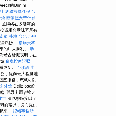
h的Bimini
社
經絡按摩課程
台
外燴
辦護照要帶什麼
，並繼續在多瑙河的
的投資組合意味著所有
素食 外燴 台北
台中
安全風險。
撥筋美容
來的巨大勝利。
助
為考古發掘表明，在
ta
腳底按摩證照
查看更新。
台胞證 申
造船服務，從而最大程度地
這些服務，您就可以
雄 外燴
Deliziosa終
預訂麗思卡爾頓埃夫
北市
請點擊鏈接以了
網關的需求，從而提供
繫起來。
記帳事務所