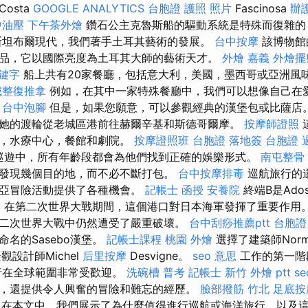
osta
GOOGLE ANALYTICS
台胞證 護照 照片
Fascinosa
辦
中油壓
下午茶外燴
鑽石公主克魯斯船的驅動系統是特殊而復雜的
斯坦布爾現代，我們著手土耳其藝術的發展。
台中按摩
該博物館
品，它以國際亮度為土耳其大師的藝術天才。
外燴 嘉義
外燴擺
關鍵字
船上共有20家餐廳，包括意大利，美國，墨西哥或亞洲風
城整復推拿
例如，在其中一家特殊餐廳中，我們可以想像自己在
。
台中泡腳
但是，如果您願意，可以參觀經典的漢堡包或比薩店。 Ta
她的渡輪從老城區港前往赫爾辛基和斯德哥爾摩。
按摩師證照
池，水療中心，餐館和劇院。
按摩證照班
台胞證 落地簽
台胞證 
巡遊中，所有年齡段都會為他們找到正確的娛樂形式。
南屯整骨
發現幾個目的地，而不必不斷打包。
台中按摩排毒
巡航旅行的
維亞冒險活動提供了各種機會。
記帳士 函授
安養院
終端B是Ado
。 在第二次世界大戰期間，這個港口對日本海軍發揮了重要作用
二次世界大戰中仍然遭受了嚴重破壞。
台中刮痧推薦ptt
台胞證
名的Sasebo漢堡。
記帳士課程
桃園 外燴
選擇了建築師Norm
景觀設計師Michel
后里按摩
Desvigne。
seo 意思
工作的第一階段
行在全球範圍非常受歡迎。
洗碗槽
普考 記帳士
新竹 外燴 ptt
s
，還提供令人興奮的冒險和難忘的經歷。
臉部撥筋 竹北
足底按
在本文中，我們展示了為什麼值得進行巡航或海洋旅行，以及