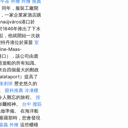
午茶 外燴
外燴 推薦
。 同年，服裝工廠開
來，一家企業家酒店購
naújváros港口於
於1846年推出了下水
起，他就開始一次啟
鹿特丹港位於萊茵
室
e-Maas-
港口），該公司由鹿
巡遊船的所有知識。
來自四個最大的郵政
taport）提高了
 衝刺班
歷史悠久的
所。
眼科推薦
冷凍櫃
令人難忘的旅程。
按
布爾精神。
台中 撥筋
做準備。 在海洋船
塞羅那時，您會發現
嘉義 外燴
這些櫃檯