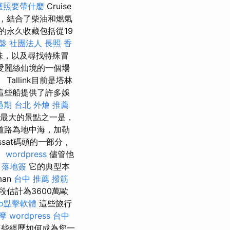
護照要帶什麼
Cruise
，結合了柴油和燃氣
的永久收藏包括從19
盤
社團法人
長照
香
味，以及尋找特殊冒
愛麗絲仙境的一個場
llink目前是塔林
這些船提供了許多娛
過期
台北 外燴 推薦
最大的景點之一是，
道路為地中海，加勒
ssat碼頭的一部分，
。
wordpress
儘管他
 落地簽
它的典型本
an
台中 推薦 撥筋
估計為3600萬歐
eo點擊軟體
這些旅行
摩
wordpress
台中
這些經歷如何成為您一