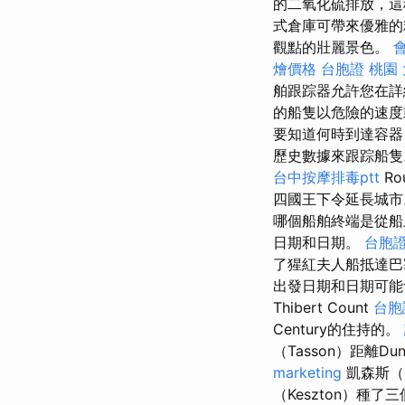
的二氧化硫排放，這
式倉庫可帶來優雅
觀點的壯麗景色。
燴價格
台胞證 桃園
舶跟踪器允許您在詳細地圖
的船隻以危險的速度
要知道何時到達容器
歷史數據來跟踪船
台中按摩排毒ptt
Rou
四國王下令延長城
哪個船舶終端是從
日期和日期。
台胞證
了猩紅夫人船抵達
出發日期和日期可能
Thibert Count
台胞
Century的住持的。
（Tasson）距離Duna
marketing
凱森斯（
（Keszton）種