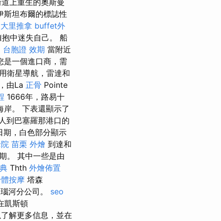
街道上重生的奧斯曼
峽和伊斯坦布爾的標誌性
大里推拿
buffet外
擁抱中迷失自己。 船
。
台胞證 效期
當附近
您是一個進口商，需
用衛星導航，雷達和
，由La
正骨
Pointe
程
1666年，路易十
岸。 下表還顯示了
人到巴塞羅那港口的
日期，白色部分顯示
老院
苗栗 外燴
到達和
期。 其中一些是由
典
Thth
外燴佈置
身體按摩
塔森
的多瑙河分公司。
seo
，在凱斯頓
接以了解更多信息，並在