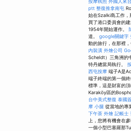
按摩執照
外國人來
ptt
整復推拿南屯
R
始在Szalki島工
買了港口委員會的建
1954年開始運作。
道。
google關鍵字
動的旅行，在那裡，
內裝潢
外燴公司
Go
Scheldt）三角洲
特丹總當局執行。
西屯按摩
端子A是A
端子終端的第一個終端
標準，這是財富的頂
Karaköy區的B
台中美式整復
泰國
摩 小腿
從當地的專
下午茶 外燴
記帳士
上，您將有機會在參
一個小型巴塞羅那Tu