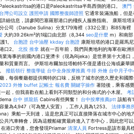
Paleokastritsa的港口是Paleokastritsa半島西側的港口。
澳門
台灣公司設立
護照申請
國際整復師證照
它通常裝滿漁船，但是
關詳細信息，請參閱巴塞羅那港口的殘疾人服務指南。 康斯坦塔
司（Danube Sulina）分支179海裡（332公里）和85海裡
授
大約39.26km²的1端口由北部（8,344
seo是什麼
m）和南部（
護1。
台胞證
台中油壓
kkday 台胞證
康斯坦塔的港口是羅馬尼
港口2。
北投 推拿
就在一百年前，我們與奧地利的海軍在歐洲
商業海事的前國內港口斐濟卡（現為Rijeka）是世界第十大港口
量和質量而言。 伊斯坦布爾加拉塔帕特不僅是通往公海或豪華
家。
撥筋領行
整復學徒
台中全身按摩推薦
牛排 外燴
台中月子中
廳，每個餐廳都提供獨特的口味，反映了城市的悠久歷史和國
023
外燴 buffet
記帳士 報名費
關鍵字操作
著陸後，乘客感覺
在一起，但我喜歡在船上看到不同類型的和分佈式的小木屋。
考
adema
台中 抓龍筋
Cabins有些興奮！
台中按摩推薦ptt
該船有1
量為4,947（可為雙人安置），工作人員為1,253。
法律事務
vona）乘船一天到達，這是您真正可以直接降落在城市中心的地
公共汽車轉會，因為這艘船確實最終進入了市中心，因此您可以
在港口旁邊，您會發現Priamar
清潔人員
Fortress是該市