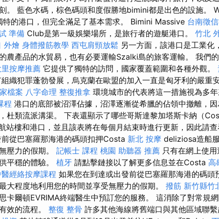
 藍色水碼，棕色碼頭和度假勝地bimini都是出色的設施。 Weec
特的港口，但完全滿足了基本需求。 Bimini Massive
台南徵信
試 準備
Club是第一級娛樂場所，是旅行者的遊艇港口。
竹北 
 外燴
身體撥筋教學
西屯肩頸放鬆
另一方面，該港口是工業化
的農產品的水貿易，也有必要運輸Szalki島的旅客運輸。 我們
大里按摩推薦
它提供了獨特的訪問，國家覆蓋範圍和各種外觀。
組織犯罪蓬勃發展，烏克蘭在歐盟的加入一直是匈牙利的嚴重
商家檔案
八字命理 整復推拿
環境城市的代表將這一措施視為多年
課程
港口的底部被沼澤佔據，沼澤逐漸從希臘的佔領中撤離，因
，杜類流派溝渠。 下表還顯示了哪些哥斯達黎加塔斯卡納（Cos
自船舶航站樓和港口，並且該表將在每個月結束時進行更新，因此請
前從巴塞羅那海港的碼頭扣押Costa
新北 按摩
deliziosa
受無壓力的假期。
記帳士 課程 桃園
助聽器 推薦
只有在網上使用
提供平穩的體驗。
植牙
請點擊鏈接以了解更多信息並在Costa
高
中醫經絡按摩課程
如果您在到達或出發前從巴塞羅那海港的碼頭
最大程度地利用您的時間並享受無壓力的假期。
撥筋 新竹縣竹
思卡爾頓EVRIMA終端醫生中預訂您的服務。 這消除了對常規
滑有效的流程。
整復 整骨
許多其他海線將舊端口與其他區域聯