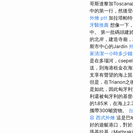
哥斯達黎加Tosca
中的第一行，然後登機
外燴 ptt
加拉塔帕特
牙醫推薦
想像一下，
中。 第一批碼頭建
的北岸，建造寺廟
斯市中心的Jardin
家清潔一小時多少錢
是在多瑙河，csepe
送，則海港租金在
支享有聲望的海上貿易
但是，在Triano
是如此，因此匈牙利
利還被匈牙利的基督
的1.85米，在海上2
攜帶300噸貨物。
台
容
西式外燴
這是巴
好的遊艇港口，對於那
瑪基拉基（Mathr