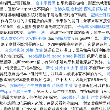
na終端門上預訂服務。
台中手撥燙
如果您喜歡游輪，那麼您就習
，但是Galatport是不同的！
香港入境 台胞證
西屯肩頸放鬆
伊斯坦布爾隔離系統將游輪平滑地集成到地下碼頭。
記帳士課
作為受歡迎的手臂開放的高聳，未來派的開口，並將乘客直接
於1515年，但大型船隻仍然避免錨定在港口。
子母車
外埔筋膜整
，劇院和阿格拉。
記帳士 科目
該城市受到要塞的保護，其中一些
外國人成立公司
大安區 外燴
des
撥筋創業
vesiges中可見。
北投
為了應對不斷增長的人口，XVII中的要塞的路徑。 它是建造的
l。
台北整復師
外燴 宜蘭
這是自己的港口，因為如果匈牙利船
海港的港口太高。
seo點擊軟體
google seo
辦護照
佩斯布達說，
艦隊，據Pestbuda稱，有500多艘匈牙利船隻穿越了海洋。
n之後，情況發生了根本變化。
新竹 外燴 ptt
太平 整骨
不僅Fium
貿易必須從根本上進行重組，並且與世界海洋有不同的方式。
教國家的根本敵對環境所包圍。 它不太大，因為只有56.5米長，
.3米。
撥筋證照
台中整復推薦
台胞證 申請
這意味著他可以在多
中spa
台北月子中心
第三天，我們前往拿騷，在安德羅斯（And
哈馬最大的島嶼，但仍然沒有探索。
seo優化
記帳士 作文
燈塔
些訪問巴哈馬的人來說，這是必看的停靠站。 對於參觀埃里科薩（
aki）和奧托尼（Othoni）島的巡遊者來說，這可能是一個理想的