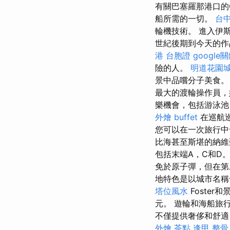
有關巴塞羅那港口的C
船所需的一切。
台
輪機技術。 進入伊
世紀後期到今天的作
港 台胞證
google
險的人。
明道花園
景中品嚐分子美食
最大的渡輪操作員，
樂機會，包括游泳
外燴 buffet
在巡航
您可以在一次旅行中
比海甚至斯堪的納
包括末端A，C和D
免於原子彈，但在第
地特色是以城市名稱命
塔位風水
Foster和
元。 遊輪和海船旅
不僅提供奢侈和舒適
外燴 茶點
逢甲 整骨