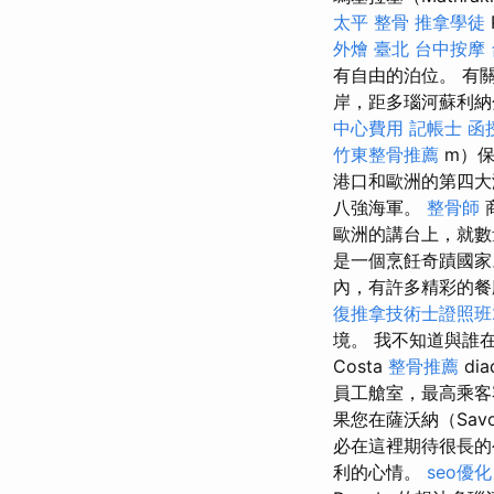
太平 整骨
推拿學徒
外燴 臺北
台中按摩
有自由的泊位。 有
岸，距多瑙河蘇利納分公
中心費用
記帳士 函
竹東整骨推薦
m）保
港口和歐洲的第四大
八強海軍。
整骨師
歐洲的講台上，就數
是一個烹飪奇蹟國
內，有許多精彩的餐
復推拿技術士證照班2
境。 我不知道與誰
Costa
整骨推薦
di
員工艙室，最高乘客容
果您在薩沃納（Sa
必在這裡期待很長的
利的心情。
seo優化