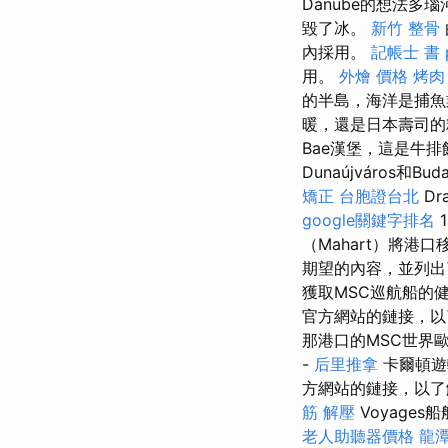
Danube的想法
毀了冰。
新竹 整骨
內採用。
記帳士 書 p
用。
外燴 價格
烤肉
的半島，海洋是捕
暖，還是日本壽司的
Bae漢堡，這是牛排
Dunaújváros和
矯正
台胞證台北
Dr
google關鍵字排名
（Mahart）將
期望的內容，並列出
獲取MSC巡航船的
官方網站的鏈接，以
那港口的MSC世界
-
后里推拿
卡爾頓遊
方網站的鏈接，以了
筋 解壓
Voyage
老人助聽器價格
龍