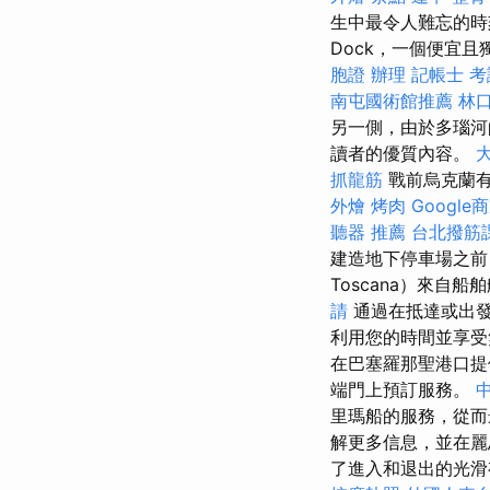
生中最令人難忘的時刻。
Dock，一個便宜且獨
胞證 辦理
記帳士 考
南屯國術館推薦
林口
另一側，由於多瑙河
讀者的優質內容。
抓龍筋
戰前烏克蘭有
外燴 烤肉
Google
聽器 推薦
台北撥筋
建造地下停車場之前
Toscana）來
請
通過在抵達或出發
利用您的時間並享
在巴塞羅那聖港口
端門上預訂服務。
里瑪船的服務，從而
解更多信息，並在麗
了進入和退出的光