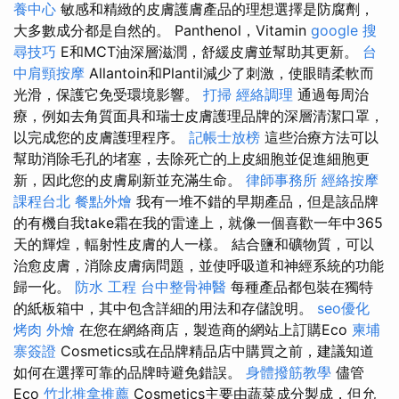
養中心
敏感和精緻的皮膚護膚產品的理想選擇是防腐劑，
大多數成分都是自然的。 Panthenol，Vitamin
google 搜
尋技巧
E和MCT油深層滋潤，舒緩皮膚並幫助其更新。
台
中肩頸按摩
Allantoin和Plantil減少了刺激，使眼睛柔軟而
光滑，保護它免受環境影響。
打掃
經絡調理
通過每周治
療，例如去角質面具和瑞士皮膚護理品牌的深層清潔口罩，
以完成您的皮膚護理程序。
記帳士放榜
這些治療方法可以
幫助消除毛孔的堵塞，去除死亡的上皮細胞並促進細胞更
新，因此您的皮膚刷新並充滿生命。
律師事務所
經絡按摩
課程台北
餐點外燴
我有一堆不錯的早期產品，但是該品牌
的有機自我take霜在我的雷達上，就像一個喜歡一年中365
天的輝煌，輻射性皮膚的人一樣。 結合鹽和礦物質，可以
治愈皮膚，消除皮膚病問題，並使呼吸道和神經系統的功能
歸一化。
防水 工程
台中整骨神醫
每種產品都包裝在獨特
的紙板箱中，其中包含詳細的用法和存儲說明。
seo優化
烤肉 外燴
在您在網絡商店，製造商的網站上訂購Eco
柬埔
寨簽證
Cosmetics或在品牌精品店中購買之前，建議知道
如何在選擇可靠的品牌時避免錯誤。
身體撥筋教學
儘管
Eco
竹北推拿推薦
Cosmetics主要由蔬菜成分製成，但允