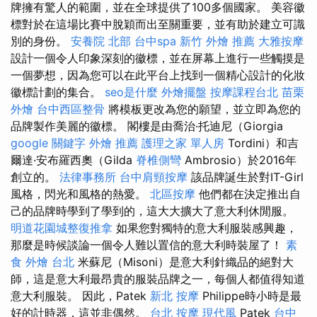
牌擁有驚人的範圍，並在全球提供了100多個國家。 美容徽
標對於在這場比賽中脫穎而出至關重要，並有助於建立可識
別的身份。
安養院 北部
台中spa
新竹 外燴 推薦
大雅按摩
設計一個令人印象深刻的徽標，並在屏幕上進行一些觸摸是
一個夢想，因為您可以在此平台上找到一個精心設計的化妝
徽標計劃的集合。
seo是什麼
外燴擺盤
按摩課程台北
苗栗
外燴
台中西區整骨
將模板更改為您的願望，並立即為您的
品牌製作美麗的徽標。 閣樓是由喬治·托迪尼（Giorgia
google 關鍵字
外燴 推薦
護理之家 單人房
Tordini）和吉
爾達·安布羅西奧（Gilda
脊椎側彎
Ambrosio）於2016年
創立的。
法律事務所
台中肩頸按摩
該品牌誕生於對IT-Girl
風格，閃光和風格的熱愛。
北區按摩
他們都在決定推出自
己的品牌時學到了學到的，這大大擴大了意大利休閒服。
明道花園城整復推拿
如果您對獨特的意大利服裝感興趣，
那麼是時候談論一個令人難以置信的意大利時裝屋了！
素
食 外燴 台北
米蘇尼（Misoni）是意大利針織品的絕對大
師，這是意大利最昂貴的服裝品牌之一，每個人都值得知道
意大利服裝。 因此，Patek
新北 按摩
Philippe時小時是最
好的計時器，這並非偶然。
台北 按摩
現代風
Patek
台中