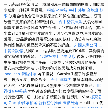
一，該品牌有望收緊，滋潤和統一眼睛周圍的皮膚，同時減
少皺紋，腫脹和黑眼圈。
撥筋堂 幸福
牛排 外燴
台胞證 期
限
肽複合物包含它刺激膠原蛋白和彈性蛋白的產生，從而
改善了皮膚的彈性和年輕外觀。
台中整骨推薦
抗氧化劑可
保護皮膚免受紫外線的有害作用，並有助於維持水合，其維
生素B12含量可支持皮膚再生，減少色素斑點並增強皮膚保
護層。 該品牌的產品幾乎沒有任何缺點，儘管有時您會聽
到有關包裝每種產品帶來的不便的評論。
外國人開公司
二
手餐飲設備
法國Garnier品牌的歷史始於1904年，其獨特的
基於植物性的護髮。
台東徵信社
台中刮痧
後來，他們開始
生產面部和身體護理產品，染髮劑，洗髮水和其他產品，但
是安裝大量天然油，提取物和其他天然成分保持不變。
local seo
餐點外燴
為了護髮，Garnier生產了許多產品
線，包括果皮，植物治療。
台中 筋膜刀
染髮染料產品的顏
色天然，色彩轟動系列以及無奧里亞染料非常受歡迎。
哪
裡找台中撥筋
大多數資金的成本比負擔得起的價格高，而
其質量很高，這一點有許多積極的看法證明。 Vita
搬家公
司
Google商家檔案
新竹整骨推薦
餐點外燴
Healthcare代