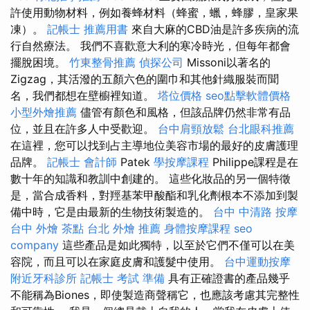
許使用動物材料，例如養蜂材料（蜂蜜，蠟，蜂膠，皇家果
凍）。
記帳士 推薦用書
來自大麻的CBD油是許多疾病的流
行自然療法。 我們不喜歡意大利的寒冷時光，但每年都會
擺脫困境。
竹東整骨推薦
偵探公司
Missoni以著名的
Zigzag，其活潑的五顏六色的圍巾和其他針織服裝而聞
名，我們都想在壁櫥裡知道。
塔位價格
seo點擊軟體價格
小型外燴推薦
儘管有顏色和風格，但該品牌仍然非常有品
位，並且在許多人中受歡迎。
台中肩頸放鬆
台北眼科推薦
在這裡，您可以找到占主導地位美容市場的最好的皮膚護理
品牌。
記帳士 會計師
Patek
學按摩課程
Philippe課程是在
數十年的知識和教訓中創建的。 這些化妝品的另一個特徵
是，當合成香料，對羥基苯甲酸酯和乳化劑根本不添加到製
備中時，它是由最新的生物技術製造的。
台中 中清路 按摩
台中 外燴 茶點
台北 外燴 推薦
身體按摩課程
seo
company
這些產品是如此獨特，以至於它們不僅可以在美
容院，而且可以在家庭皮膚和護髮中使用。
台中運動按摩
附近牙科診所
記帳士 考試 準備
具有正確證書的產品幾乎
不能稱為Biones，即使製造商聲稱它，也應該考慮其完整性