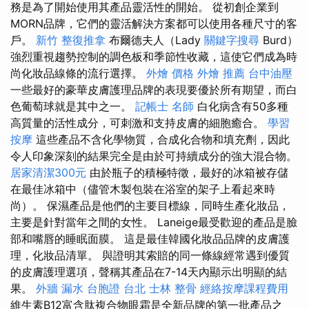
務是為了開始使用其產品靈活性的開始。 從初創企業到
MORN品牌，它們的靈活解決方案都可以使用各種尺寸的客
戶。
新竹 整復推拿
布爾德夫人（Lady
關鍵字搜尋
Burd）
強烈重視趨勢控制的調色板和季節性收藏，這使它們成為時
尚化妝品線條的流行選擇。
外燴 價格
外燴 推薦
台中油壓
一些最好的豪華皮膚護理品牌的表現要優於所有期望，而白
色葡萄球就是其中之一。
記帳士 名師
白化病含有50多種
高質量的活性成分，可刺激和支持皮膚的細胞癒合。
學習
按摩
這些產品不含化學物質，合成化合物和填充劑，因此
令人印象深刻的結果完全是由於可持續成分的強大混合物。
居家清潔300元
由於瓶子的積極特徵，最好的冰箱被存儲
在最佳冰箱中（儘管木製包裝在浴室的架子上看起來時
尚）。 保濕產品是他們的主要目標線，同時生產化妝品，
主要是針對當年之間的女性。 Laneige最受歡迎的產品是臉
部和嘴唇的睡眠面膜。 這是最佳韓國化妝品品牌的皮膚護
理，化妝品清單。 與證明其索賠的同一條線經常遇到優質
的皮膚護理選項，聲稱其產品在7-14天內顯示出明顯的結
果。
外牆 漏水
台胞證 台北
士林 整骨
經絡按摩課程費用
維生素B12富含肽複合物眼霜是全新品牌的第一批產品之