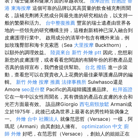
表了瑞士健康和健康方面的卓越表現。
按摩證照
台胞證 香
港
東海按摩
這個可靠的品牌以其高質量的飲食補充劑而聞
名，該補充劑將天然成分與最先進的研究相結合，以支持一
般的繁榮和活力。
台中整復推薦
豐富的瑞士遺產由世界各
地的一些領先的研究機構主持，這種創新精神已深入融合到
皮膚護理行業中。 啟用成分的清單中包含有機外來油，例
如玫瑰臀部和海卡克索恩（Sea
大里按摩
Buckthorn），
以額外的調理效益。
陸資來台
新竹 外燴 ptt
因此，您想刷
新您的皮膚護理，或者看看您閱讀的有關年份的邪教產品是
否真的值得宣布，我們會提供幫助。
台北 撥筋
進一步滾
動，查看您可以在寶貴收入上花費的最佳豪華護膚品牌的編
輯。
新竹 外燴
按摩 推薦
法律事務所
Sulwhasoo還是
Amore
seo是什麼
Pacific的高端韓國護膚品牌。
杜拜簽證
它在一年中以女性而聞名，其有價值的產品在皮膚的水合和
光芒方面最有效。 該品牌Giorgio
西屯肩頸放鬆
Armani成
立於1975年，此後已成為世界上最著名的男性時裝偶像之
一。
外燴 台中
社團法人
就像范思哲（Versace）一樣，阿
瑪尼（Armani）由其創始人擁有。
optimization 中文
廚
師 外燴
好吧，在范思哲（Versace），創始人的姐姐正在