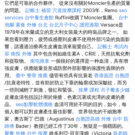
它們是可靠的合作夥伴。 從來沒有關於Moncler生產的質量
的問題。
記帳士 補習
穴道按摩課程
2003年，Remo
seo
services
台中養生會館
Ruffini收購了Moncler集團。
台中
泡腳
素食 外燴 台北
台北月子中心
護照過期
Versace是
1978年在米蘭成立的意大利女裝最大的時裝品牌之一。 如
果您看到壓力，疲勞或感覺到皮膚不使用外部污染的負面影
響，請通過治療再生皮膚血清來寵愛自己。
記帳士 考試內
容
南投 外燴
其中包含例如維生素A，C和E，天然抗氧化劑
和提取物。
南屯推拿
一個很好的選擇是一种血清，具有增
強皮膚，供應能量並形成防禦外部影響的保護性盾牌的作
用。
臺中 整骨 推薦
儘管有些具有抗衰老
香港簽證 台胞證
/抗衰老特性，並有助於防止下垂的輪廓或加深皺紋，而另
一些則減輕了刺激，發紅和緊張。
按摩 課程
月子餐多少錢
皮膚血清包括設計用於痤瘡，色素沉著或光澤的皮膚的產
品。
seo點擊軟體價格
血清可用於不同的目的，如今，每
個人都可以對皮膚產生最佳影響。 世界領先的干細胞專
家，奧古斯丁·巴德（Augustinus
台胞證高雄
外燴 台中
筋
師傅
Bader）教授已經工作了30年，無疑是一個穩固的。
聚餐 外燴
台中 按摩
維多利亞·貝克漢姆（Victoria
吳老師