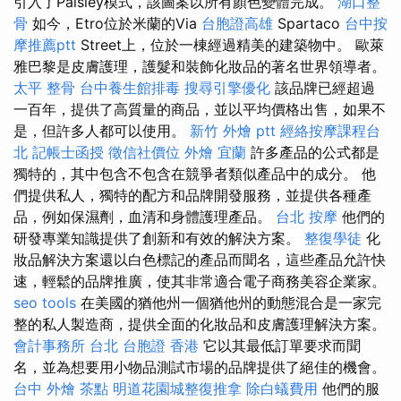
引入了Paisley模式，該圖案以所有顏色變體完成。
湖口整
骨
如今，Etro位於米蘭的Via
台胞證高雄
Spartaco
台中按
摩推薦ptt
Street上，位於一棟經過精美的建築物中。 歐萊
雅巴黎是皮膚護理，護髮和裝飾化妝品的著名世界領導者。
太平 整骨
台中養生館排毒
搜尋引擎優化
該品牌已經超過
一百年，提供了高質量的商品，並以平均價格出售，如果不
是，但許多人都可以使用。
新竹 外燴 ptt
經絡按摩課程台
北
記帳士函授
徵信社價位
外燴 宜蘭
許多產品的公式都是
獨特的，其中包含不包含在競爭者類似產品中的成分。 他
們提供私人，獨特的配方和品牌開發服務，並提供各種產
品，例如保濕劑，血清和身體護理產品。
台北 按摩
他們的
研發專業知識提供了創新和有效的解決方案。
整復學徒
化
妝品解決方案還以白色標記的產品而聞名，這些產品允許快
速，輕鬆的品牌推廣，使其非常適合電子商務美容企業家。
seo tools
在美國的猶他州一個猶他州的動態混合是一家完
整的私人製造商，提供全面的化妝品和皮膚護理解決方案。
會計事務所 台北
台胞證 香港
它以其最低訂單要求而聞
名，並為想要用小物品測試市場的品牌提供了絕佳的機會。
台中 外燴 茶點
明道花園城整復推拿
除白蟻費用
他們的服