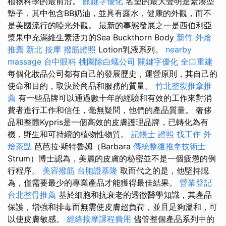
植物科學的最前沿。
關鍵字優化
名望的最大聲明是緊湊型
墊子，其中包含BB奶油，並具有露水，健康的外觀，而不
是美國流行的啞光外觀。 最新的事態發展之一是西伯利亞
漿果中充滿維生素活力的Sea Buckthorn Body
新竹 外燴
推薦
新北 按摩
撥筋證照
Lotion乳液系列。
nearby
massage
台中眼科
桃園除白蟻公司
關鍵字優化
全口重建
每個化妝品公司都有自己的發展歷史，運營原則，其自己的
使命和目的，取決於商品和服務的質量。
竹北整復推拿推
薦
有一些品牌可以通過數十年的經驗和有效的工作來對消
費者進行工作和信任，毫無疑問，他們的產品質量。 奢侈
品和整體Kypris是一個高效的皮膚護理品牌，已轉化為有
機，野生和可持續的植物性物質。
記帳士 證照 找工作
外
燴茶點
芭芭拉·斯特魯姆（Barbara
傳統整復推拿技術士
Strum）博士認為，美麗的皮膚的秘密並不是一個疲憊的例
行程序。
美容撥筋
台胞證基隆
取而代之的是，他堅持認
為，僅需要最少的專業產品才能獲得最佳結果。
營業登記
台北整骨推薦
基於細胞和抗衰老的透徹醫學知識，其產品
保護，增強和排毒而無需使皮膚超負荷，並且足夠溫和，可
以使皮膚敏感。
經絡按摩課程費用
儘管整個產品系列中的