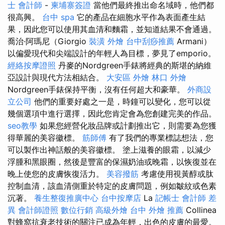
士 會計師
-
柬埔寨簽證
當他們最終推出命名域時，他們都
很高興。
台中 spa
它的產品在細胞水平作為表面產生結
果，因此您可以使用其血清和麵霜，並知道結果不會通過。
喬治·阿瑪尼（Giorgio
裝潢
外燴
台中刮痧推薦
Armani）
以偏愛現代和尖端設計的年輕人為目標，夢見了emporio。
經絡按摩證照
丹麥的Nordgreen手錶將經典的斯堪的納維
亞設計與現代方法相結合。
大安區 外燴
林口 外燴
Nordgreen手錶保持平衡，沒有任何超大和豪華。
外商設
立公司
他們的重要好處之一是，時鐘可以變化，您可以從
幾個選項中進行選擇，因此您肯定會為您創建完美的作品。
seo教學
如果您經營化妝品牌或計劃推出它，則需要為您獲
得華麗的美容徽標。
筋師傅
有了我們的專業標誌想法，您
可以製作出神話般的美容徽標。 塗上滋養的眼霜，以減少
浮腫和黑眼圈，然後是豐富的保濕奶油或晚霜，以恢復並在
晚上使您的皮膚恢復活力。
美容撥筋
考慮使用視黃醇或肽
控制血清，該血清側重於特定的皮膚問題，例如皺紋或色素
沉著。
養生整復推廣中心
台中按摩店
La
記帳士 會計師 差
異
會計師證照
數位行銷
高級外燴
台中 外燴 推薦
Collinea
對蜂窩抗衰老技術的關注已成為年輕，出色的皮膚的最愛。