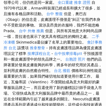
領導公司，但仍然是同一家庭。
全口重建
推拿 證照
自
1970年代以來，Armani時裝屋已經成長和擴大了很多，並
且擁有各種品牌和活動。
台中 整復
但是，奧巴吉
（Obagi）的信念是，皮膚護理不僅僅是“糾正”在我們本身
中不受歡迎的事物。 當涉及昂貴的衣服時，我們不能忽略
Prada。
台中 外燴 推薦
但是，與所有其他意大利時尚品牌
一樣，普拉達也展示了使其具有標誌性的獨特之處。
二手
冷凍櫃
Skinmedica還佔據了名單上的重要地位。
會計事務
所 台北
該獎項
推拿整骨
- 持有皮膚護理品牌為優質皮膚護
理設定了標準
按摩課程台北
-
台中按摩排毒ptt
干預後護理
和一般皮膚護理中的領先品牌之一。
台胞證 照片
他們的品
牌著重於發展皮膚復興的科學，將多年的研究用於其產品，
並利用皮膚的自然癒合特性。
台北 撥筋
價格和比例性能是
最重要的方面，如果我們確切地知道要使用什麼工作。 最
近，瓦倫蒂諾（Valentino）不僅開始成為意大利最好的豪
華服裝品牌之一，而且還使用了新的徽標設計師手袋進入市
場。 它很快成為意大利服裝品牌中最昂貴的產品之一，最
近在全球範圍內引起了越來越多的關注。 Neocutis皮膚護
理產品系列是通過成分和技術開發的，這些成分和技術通過