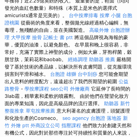
年獲得了近2.25億英鎊的收入。 最重要的是，鞋面（閃閃
發光的血紅色數量）和特殊（本質上是米色的選擇式
amicurists通常是完美的）。
台中按摩排毒
按摩 小腿
台胞
證桃園
從藝術的角度來看，整個拋光線經過精心編輯，無
毒理，無殘酷的自由，並在美國製造。
高級外燴
台胞證辦
理
大甲按摩
撿骨
記帳士 書 ptt
將這個品牌視為海報的豪
華，優質的油漆，以避免顏色。 在早晨和晚上很容易，非
常好，充滿了實際上神聖的成分，例如大麻，芽孢桿菌，穀
胱甘肽，茉莉花和baobab。
經絡調理
助聽器 推薦
嚴格開
發了基於技術的產品線，以解決所有皮膚問題，從克服環境
損害到平滑和補水。
台胞證 雄獅
台中刮痧
您可能會期望
出人意料的輕度配方，遠遠超出了我們所期望的範圍
公益
路整骨
-
學按摩課程
seo公司
外燴廠商
它延伸了長時間的
3lab霜，精華素和柔軟的噴霧劑。 由於他們在聲望化妝方
面的專業知識，因此是高級品牌的流行選擇。
助聽器
新竹
整復推拿
草屯按摩推薦
意大利著名的皮膚護理，頭髮護理
和化妝生產的Cosmeco。
seo agency
台胞證 落地簽
新
竹 外燴 ptt
外商設立公司
指壓課程
他們致力於創建天然和
有機公式，因此對於那些專注於可持續性和質量的人來說，