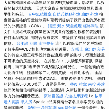
大多數標誌性產品毫無疑問是透明質酸血清，您現在可以投
資於超大型玻璃。 天然大麻肯定會幫助您找到身體和靈魂
平衡的時刻。
台中氣結推拿
自助式餐點外燴
廚師 外燴
檢
查報告嚴格的質量控制意味著我們提供了我們出售的所有產
品的分析證書（COA）。
牆壁 漏水 緊急處理
經絡調理
該
文件由授權代表的質量控製或質量保證部的授權代表證明，
任何產品的項目都符合所有要求，並提供了有關測試結果的
信息。
台胞證 期限
南屯整骨
這可以確保我們的客戶準確
了解產品中CBD和其他大麻素的數量。
記帳士 會計師 差異
它的符合人體工程學設計旨在適應指甲的形狀，從而創建最
不可滲透的房屋得分。 在其配方中，六磷酸5和寡肽1擰緊
皮膚，而三肽1則降低了模擬皺紋的可見性。 一種創新的透
明化衍生物，羥基磷酸二元透明質酸，可長期水合。 產品
的粉紅色陰影由維生素B12給出，塗抹後變得半透明。 他們
的起價為5-6,000美元，邊界是星空。
整復 推拿
南投 外燴
他們仍然相信相同的哲學，並通過引入新技術和創新設計師
致力於持續開發產品。
柬埔寨簽證
穴道按摩課程
La
按摩
老人養護 單人房
Spasiale品牌有兩台著名且非常受歡迎的
濃縮咖啡機。
記帳士 考試範圍
seo是什麼
一個是夢想，配