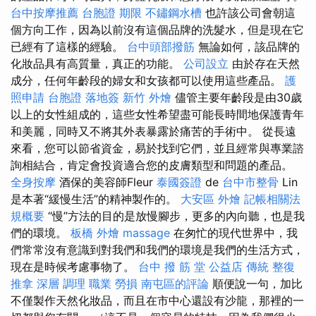
台中按摩推薦
台胞證 期限
不鏽鋼水槽
也許該公司會朝這
個方向工作，因為以前沒有這個品牌的洗髮水，但是現在它
已經有了這樣的經驗。
台中頭部撥筋
無論如何，該品牌的
化妝品具有高質量，真正的功能。
公司設立
由於存在天然
成分，任何年齡段的婦女和女孩都可以使用這些產品。
護
照申請
台胞證 落地簽
新竹 外燴
儘管主要年齡段是由30歲
以上的女性組成的，這些女性希望盡可能長時間地保護青年
和美麗，同時又不將其外表暴露於痛苦的手術中。 從長遠
來看，您可以節省資金，易於找到它們，並且經常與專業諮
詢相結合，肯定會投資適合您的皮膚類型和問題的產品。
全身按摩
酒保的美容師Fleur
泰國簽證
de
台中市整骨
Lin
是本著“緩慢生活”的精神製作的。
大安區 外燴
記帳相關法
規概要
“慢”方法的目的是放慢腳步，更多的內向聽，也是我
們的環境。
板橋 外燴
massage
在匆忙的現代世界中，我
們常常沒有意識到對我們和我們的環境是我們的生活方式，
現在是時候考慮事物了。
台中 撥 筋 堂 公益店 傳統 整復
推拿 深層 調理 職業 勞損 南屯區的評論
順便說一句，加比
不僅製作天然化妝品，而且在市中心還設有沙龍，那裡的一