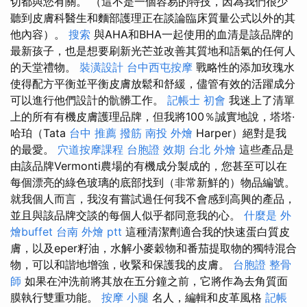
切都與您有關。 （這不是一個容易的特技，因為我們很少
聽到皮膚科醫生和麵部護理正在談論臨床質量公式以外的其
他內容）。
搜索
與AHA和BHA一起使用的血清是該品牌的
最新孩子，也是想要刷新光芒並改善其質地和語氣的任何人
的天堂禮物。
裝潢設計
台中西屯按摩
戰略性的添加玫瑰水
使得配方平衡並平衡皮膚放鬆和舒緩，儘管有效的活躍成分
可以進行他們設計的骯髒工作。
記帳士 初會
我迷上了清單
上的所有有機皮膚護理品牌，但我將100％誠實地說，塔塔·
哈珀（Tata
台中 推薦 撥筋
南投 外燴
Harper）絕對是我
的最愛。
穴道按摩課程
台胞證 效期
台北 外燴
這些產品是
由該品牌Vermonti農場的有機成分製成的，您甚至可以在
每個漂亮的綠色玻璃的底部找到（非常新鮮的）物品編號。
就我個人而言，我沒有嘗試過任何我不會感到高興的產品，
並且與該品牌交談的每個人似乎都同意我的心。
什麼是
外
燴buffet
台南 外燴 ptt
這種清潔劑適合我的快速蛋白質皮
膚，以及eper籽油，水解小麥穀物和番茄提取物的獨特混合
物，可以和諧地增強，收緊和保護我的皮膚。
台胞證
整骨
師
如果在沖洗前將其放在五分鐘之前，它將作為去角質面
膜執行雙重功能。
按摩 小腿
名人，編輯和皮革風格
記帳