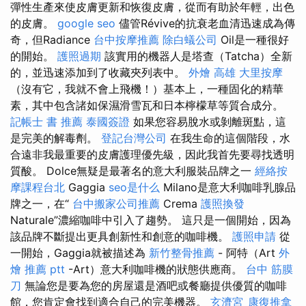
彈性生產來使皮膚更新和恢復皮膚，從而有助於年輕，出色
的皮膚。
google seo
儘管Révive的抗衰老血清迅速成為傳
奇，但Radiance
台中按摩推薦
除白蟻公司
Oil是一種很好
的開始。
護照過期
該實用的機器人是塔查（Tatcha）全新
的，並迅速添加到了收藏夾列表中。
外燴 高雄
大里按摩
（沒有它，我就不會上飛機！）基本上，一種固化的精華
素，其中包含諸如保濕滑雪瓦和日本檸檬草等質合成分。
記帳士 書 推薦
泰國簽證
如果您容易脫水或剝離斑點，這
是完美的解毒劑。
登記台灣公司
在我生命的這個階段，水
合遠非我最重要的皮膚護理優先級，因此我首先要尋找透明
質酸。 Dolce無疑是最著名的意大利服裝品牌之一
經絡按
摩課程台北
Gaggia
seo是什么
Milano是意大利咖啡乳腺品
牌之一，在“
台中搬家公司推薦
Crema
護照換發
Naturale”濃縮咖啡中引入了趨勢。 這只是一個開始，因為
該品牌不斷提出更具創新性和創意的咖啡機。
護照申請
從
一開始，Gaggia就被描述為
新竹整骨推薦
- 阿特（Art
外
燴 推薦 ptt
-Art）意大利咖啡機的狀態供應商。
台中 筋膜
刀
無論您是要為您的房屋還是酒吧或餐廳提供優質的咖啡
館，您肯定會找到適合自己的完美機器。
玄濟宮_康復推拿