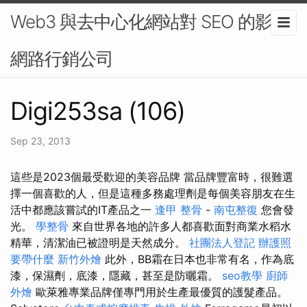
Web3 與去中心化網站對 SEO 的影響-
網路行銷公司
Digi253sa (106)
Sep 23, 2013
這些是2023個最受歡迎的美容品牌 當品牌豐富時，很難選
擇一個喜歡的人，但是這種多務處理劑是每個美容朋友在生
活中都應該嘗試的IT產品之一
逢甲 整骨
-
南屯整復
您會發
光。
學整骨
來自世界各地的許多人都喜歡面對商業水稻水
精華，清潔油已被證明是天然成分。
社團法人登記
辦護照
要帶什麼
新竹外燴
此外，BB霜在日本也非常有名，作為底
漆，保濕劑，底漆，隱藏，甚至是防曬霜。
seo教學
廚師
外燴
歐萊雅專業品牌僅專門用於生產最優質的護髮產品。