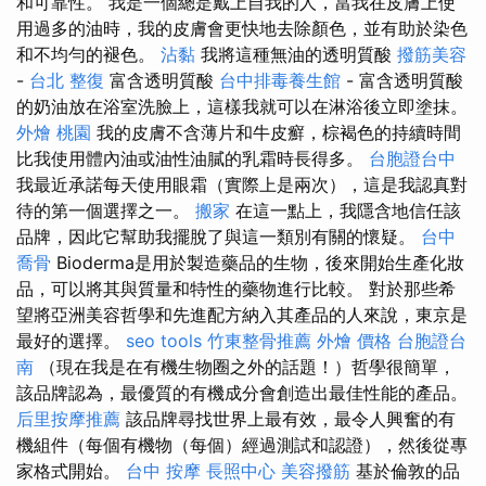
和可靠性。 我是一個總是戴上自我的人，當我在皮膚上使
用過多的油時，我的皮膚會更快地去除顏色，並有助於染色
和不均勻的褪色。
沾黏
我將這種無油的透明質酸
撥筋美容
-
台北 整復
富含透明質酸
台中排毒養生館
- 富含透明質酸
的奶油放在浴室洗臉上，這樣我就可以在淋浴後立即塗抹。
外燴 桃園
我的皮膚不含薄片和牛皮癬，棕褐色的持續時間
比我使用體內油或油性油膩的乳霜時長得多。
台胞證台中
我最近承諾每天使用眼霜（實際上是兩次），這是我認真對
待的第一個選擇之一。
搬家
在這一點上，我隱含地信任該
品牌，因此它幫助我擺脫了與這一類別有關的懷疑。
台中
喬骨
Bioderma是用於製造藥品的生物，後來開始生產化妝
品，可以將其與質量和特性的藥物進行比較。 對於那些希
望將亞洲美容哲學和先進配方納入其產品的人來說，東京是
最好的選擇。
seo tools
竹東整骨推薦
外燴 價格
台胞證台
南
（現在我是在有機生物圈之外的話題！）哲學很簡單，
該品牌認為，最優質的有機成分會創造出最佳性能的產品。
后里按摩推薦
該品牌尋找世界上最有效，最令人興奮的有
機組件（每個有機物（每個）經過測試和認證），然後從專
家格式開始。
台中 按摩
長照中心
美容撥筋
基於倫敦的品