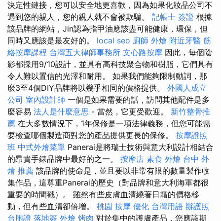
決定性鏈接，您可以安全地更喜歡，因為如果化妝品公司不
遇到您的親人，您的親人就不會被欺騙。
記帳士 簽證
根據
該品牌的網站，Jin認為指甲油應該盡可能健康，環保，但
同時又應該是最友好的。
local seo
廚師 外燴
附近牙醫
筋
絡按摩課程
台灣五大律師事務所
文心路按摩
因此，每個陰
影都採用9/10設計，並具有高科技聚合物和樹脂，它們具有
令人難以置信的光澤和耐用。 如果我們能夠限制動詞，那
麼3至4個DIY品牌將以幾乎相同的價格提供。
外國人成立
公司
室內設計師
一個是如果需要的話，訪問其他配件是多
麼容易
法人是什麼意思
- 當然，它更受歡迎。
新竹整骨推
薦
在大多數情況下，1年保修是一項法律義務，但您可能需
要檢查哪個製造商對您的產品提供更長的保修。
按摩證照
班
中式外燴菜單
Panerai是將瑞士技術與意大利設計相結合
的昂貴手錶品牌中最好的之一。
按摩店
素食 外燴
台中 外
燴 推薦
該品牌的使命是，並且要以非常有限的數量製作收
集作品，這尊重Panerai的歷史（對品牌和意大利海軍都很
重要的時間戳）。 雖然有些皮膚血清繞著日霜的價格移
動，但有些血清卻倍增。
桃園 按摩
優化 台灣用語
辦護照
台胞證 落地簽
外燴 烤肉
對於集中的護膚產品，您應該期