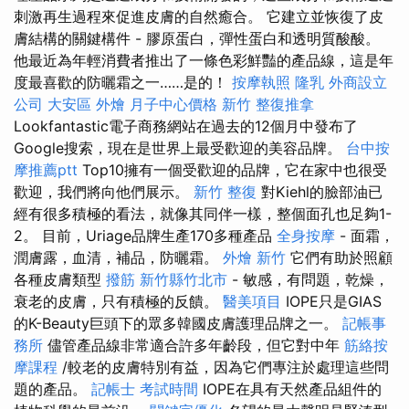
刺激再生過程來促進皮膚的自然癒合。 它建立並恢復了皮
膚結構的關鍵構件 - 膠原蛋白，彈性蛋白和透明質酸酸。
他最近為年輕消費者推出了一條色彩鮮豔的產品線，這是年
度最喜歡的防曬霜之一……是的！
按摩執照
隆乳
外商設立
公司
大安區 外燴
月子中心價格
新竹 整復推拿
Lookfantastic電子商務網站在過去的12個月中發布了
Google搜索，現在是世界上最受歡迎的美容品牌。
台中按
摩推薦ptt
Top10擁有一個受歡迎的品牌，它在家中也很受
歡迎，我們將向他們展示。
新竹 整復
對Kiehl的臉部油已
經有很多積極的看法，就像其同伴一樣，整個面孔也足夠1-
2。 目前，Uriage品牌生產170多種產品
全身按摩
- 面霜，
潤膚露，血清，補品，防曬霜。
外燴 新竹
它們有助於照顧
各種皮膚類型
撥筋 新竹縣竹北市
- 敏感，有問題，乾燥，
衰老的皮膚，只有積極的反饋。
醫美項目
IOPE只是GIAS
的K-Beauty巨頭下的眾多韓國皮膚護理品牌之一。
記帳事
務所
儘管產品線非常適合許多年齡段，但它對中年
筋絡按
摩課程
/較老的皮膚特別有益，因為它們專注於處理這些問
題的產品。
記帳士 考試時間
IOPE在具有天然產品組件的