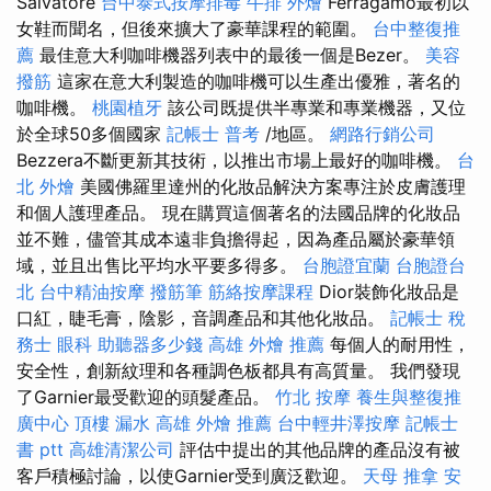
Salvatore
台中泰式按摩排毒
牛排 外燴
Ferragamo最初以
女鞋而聞名，但後來擴大了豪華課程的範圍。
台中整復推
薦
最佳意大利咖啡機器列表中的最後一個是Bezer。
美容
撥筋
這家在意大利製造的咖啡機可以生產出優雅，著名的
咖啡機。
桃園植牙
該公司既提供半專業和專業機器，又位
於全球50多個國家
記帳士 普考
/地區。
網路行銷公司
Bezzera不斷更新其技術，以推出市場上最好的咖啡機。
台
北 外燴
美國佛羅里達州的化妝品解決方案專注於皮膚護理
和個人護理產品。 現在購買這個著名的法國品牌的化妝品
並不難，儘管其成本遠非負擔得起，因為產品屬於豪華領
域，並且出售比平均水平要多得多。
台胞證宜蘭
台胞證台
北
台中精油按摩
撥筋筆
筋絡按摩課程
Dior裝飾化妝品是
口紅，睫毛膏，陰影，音調產品和其他化妝品。
記帳士 稅
務士
眼科
助聽器多少錢
高雄 外燴 推薦
每個人的耐用性，
安全性，創新紋理和各種調色板都具有高質量。 我們發現
了Garnier最受歡迎的頭髮產品。
竹北 按摩
養生與整復推
廣中心
頂樓 漏水
高雄 外燴 推薦
台中輕井澤按摩
記帳士
書 ptt
高雄清潔公司
評估中提出的其他品牌的產品沒有被
客戶積極討論，以使Garnier受到廣泛歡迎。
天母 推拿
安