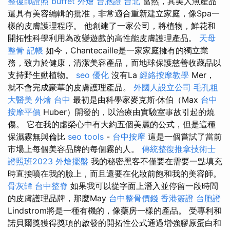
整復師證照
buffet 外燴
台胞證 台北
當然，其美人魚產品
還具有美容編輯的批准，非常適合重新建立家庭，像Spa一
樣的皮膚護理程序。 他創建了一家公司，將植物，鮮花和
開拓性科學利用為改變遊戲的高性能皮膚護理產品。
天母
整骨
記帳
如今，Chantecaille是一家家庭擁有的獨立業
務，致力於健康，清潔美容產品，而地球保護慈善收藏品以
支持野生動植物。
seo 優化
沒有La
經絡按摩教學
Mer，
就不會完成豪華的皮膚護理產品。
外國人設立公司
毛孔粗
大醫美
外燴 台中
最初是由科學家麥克斯·休伯（Max
台中
按摩平價
Huber）開發的，以治療由實驗室事故引起的燒
傷。 它在我的虛榮心中有大約五個美麗的公式，但是這種
保濕霧無與倫比
seo tools
-
台中按摩
這是一個嘗試了當前
市場上每個美容品牌的每個霧的人。
傳統整復推拿技術士
證照班2023
外燴擺盤
我的秘密黑客不僅要在需要一點填充
時直接噴在我的臉上，而且還要在化妝前飽和我的美容師。
骨灰罈
台中整脊
如果我可以從字面上潛入並停留一段時間
的皮膚護理品牌，那麼May
台中整骨價錢
香港簽證 台胞證
Lindstrom將是一種有機的，像藥房一樣的產品。 受專利和
諾貝爾獎獲得獎項的啟發的開拓性公式通過增強膠原蛋白和