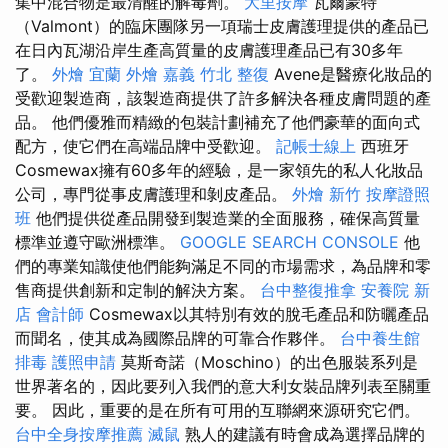
集中混合物是最清醒的解毒劑。
大里按摩
瓦爾蒙特
（Valmont）的臨床團隊另一項瑞士皮膚護理提供的產品已
在日內瓦湖沿岸生產高質量的皮膚護理產品已有30多年
了。
外燴 宜蘭
外燴 嘉義
竹北 整復
Avene是醫療化妝品的
受歡迎製造商，該製造商提供了許多解決各種皮膚問題的產
品。 他們優雅而精緻的包裝計劃補充了他們豪華的面向式
配方，使它們在高端品牌中受歡迎。
記帳士線上
西班牙
Cosmewax擁有60多年的經驗，是一家領先的私人化妝品
公司，專門從事皮膚護理和剝皮產品。
外燴 新竹
按摩證照
班
他們提供從產品開發到製造業的全面服務，確保高質量
標準並遵守歐洲標準。
GOOGLE SEARCH CONSOLE
他
們的專業知識使他們能夠滿足不同的市場需求，為品牌和零
售商提供創新和定制的解決方案。
台中整復推拿
安養院 新
店
會計師
Cosmewax以其特別有效的脫毛產品和防曬產品
而聞名，使其成為國際品牌的可靠合作夥伴。
台中養生館
排毒
護照申請
莫斯奇諾（Moschino）的出色服裝系列是
世界著名的，因此要列入我們的意大利女裝品牌列表至關重
要。 因此，重要的是在所有可用的互聯網來源研究它們。
台中全身按摩推薦
滅鼠
熟人的建議有時會成為選擇品牌的