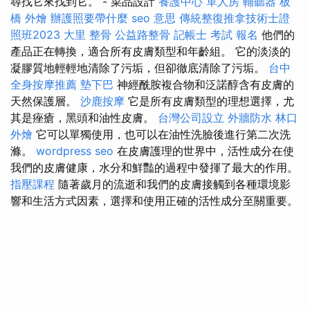
尋找它來找到它。 - 菜品設計
養護中心 單人房
輔聽器
板
橋 外燴
辦護照要帶什麼
seo 意思
傳統整復推拿技術士證
照班2023
大里 整骨
公益路整骨
記帳士 考試 報名
他們的
產品正在轉換，適合所有皮膚類型和年齡組。 它的淡淡的
凝膠質地輕輕地清除了污垢，但卻徹底清除了污垢。
台中
全身按摩推薦
墊下巴
神經酰胺複合物和泛諾醇含有皮膚的
天然保護層。
沙鹿按摩
它是所有皮膚類型的理想選擇，尤
其是痤瘡，黑頭和油性皮膚。
台灣公司設立
外牆防水
林口
外燴
它可以單獨使用，也可以在油性洗臉後進行第二次洗
滌。
wordpress seo
在皮膚護理的世界中，活性成分在使
我們的皮膚健康，水分和鮮豔的過程中發揮了最大的作用。
指壓課程
隨著歲月的流逝和我們的皮膚接觸到各種環境影
響和生活方式因素，選擇和使用正確的活性成分至關重要。