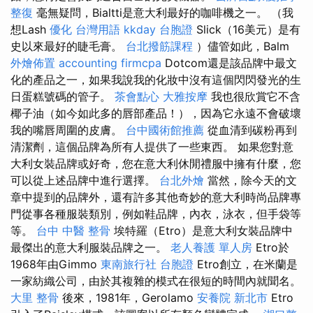
整復
毫無疑問，Bialtti是意大利最好的咖啡機之一。 （我
想Lash
優化 台灣用語
kkday 台胞證
Slick（16美元）是有
史以來最好的睫毛膏。
台北撥筋課程
）儘管如此，Balm
外燴佈置
accounting firmcpa
Dotcom還是該品牌中最文
化的產品之一，如果我說我的化妝中沒有這個閃閃發光的生
日蛋糕號碼的管子。
茶會點心
大雅按摩
我也很欣賞它不含
椰子油（如今如此多的唇部產品！），因為它永遠不會破壞
我的嘴唇周圍的皮膚。
台中國術館推薦
從血清到碳粉再到
清潔劑，這個品牌為所有人提供了一些東西。 如果您對意
大利女裝品牌或好奇，您在意大利休閒禮服中擁有什麼，您
可以從上述品牌中進行選擇。
台北外燴
當然，除今天的文
章中提到的品牌外，還有許多其他奇妙的意大利時尚品牌專
門從事各種服裝類別，例如鞋品牌，內衣，泳衣，但手袋等
等。
台中 中醫 整骨
埃特羅（Etro）是意大利女裝品牌中
最傑出的意大利服裝品牌之一。
老人養護 單人房
Etro於
1968年由Gimmo
東南旅行社 台胞證
Etro創立，在米蘭是
一家紡織公司，由於其複雜的模式在很短的時間內就聞名。
大里 整骨
後來，1981年，Gerolamo
安養院 新北市
Etro