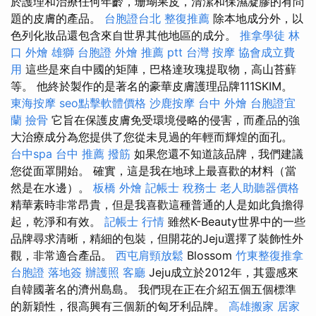
於護理和治療任何年齡，珊瑚果皮，清潔和保濕凝膠的有問
題的皮膚的產品。
台胞證台北
整復推薦
除本地成分外，以
色列化妝品還包含來自世界其他地區的成分。
推拿學徒
林
口 外燴
雄獅 台胞證
外燴 推薦 ptt
台灣 按摩
協會成立費
用
這些是來自中國的矩陣，巴格達玫瑰提取物，高山苔蘚
等。 他終於製作的是著名的豪華皮膚護理品牌111SKIM。
東海按摩
seo點擊軟體價格
沙鹿按摩
台中 外燴
台胞證宜
蘭
撿骨
它旨在保護皮膚免受環境侵略的侵害，而產品的強
大治療成分為您提供了您從未見過的年輕而輝煌的面孔。
台中spa
台中 推薦 撥筋
如果您還不知道該品牌，我們建議
您從面罩開始。 確實，這是我在地球上最喜歡的材料（當
然是在水邊）。
板橋 外燴
記帳士 稅務士
老人助聽器價格
精華素時非常昂貴，但是我喜歡這種普通的人是如此負擔得
起，乾淨和有效。
記帳士 行情
雖然K-Beauty世界中的一些
品牌尋求清晰，精細的包裝，但開花的Jeju選擇了裝飾性外
觀，非常適合產品。
西屯肩頸放鬆
Blossom
竹東整復推拿
台胞證 落地簽
辦護照
客廳
Jeju成立於2012年，其靈感來
自韓國著名的濟州島島。 我們現在正在介紹五個五個標準
的新穎性，很高興有三個新的匈牙利品牌。
高雄搬家
居家