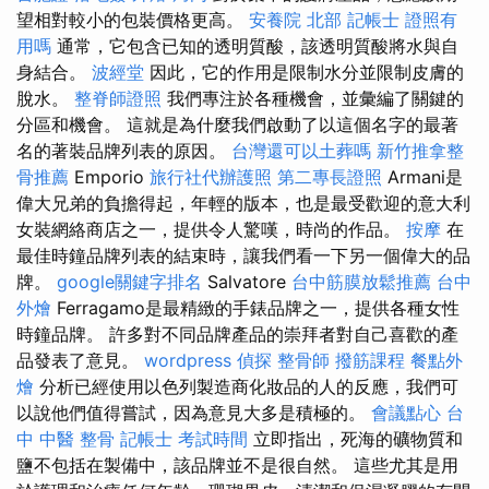
望相對較小的包裝價格更高。
安養院 北部
記帳士 證照有
用嗎
通常，它包含已知的透明質酸，該透明質酸將水與自
身結合。
波經堂
因此，它的作用是限制水分並限制皮膚的
脫水。
整脊師證照
我們專注於各種機會，並彙編了關鍵的
分區和機會。 這就是為什麼我們啟動了以這個名字的最著
名的著裝品牌列表的原因。
台灣還可以土葬嗎
新竹推拿整
骨推薦
Emporio
旅行社代辦護照
第二專長證照
Armani是
偉大兄弟的負擔得起，年輕的版本，也是最受歡迎的意大利
女裝網絡商店之一，提供令人驚嘆，時尚的作品。
按摩
在
最佳時鐘品牌列表的結束時，讓我們看一下另一個偉大的品
牌。
google關鍵字排名
Salvatore
台中筋膜放鬆推薦
台中
外燴
Ferragamo是最精緻的手錶品牌之一，提供各種女性
時鐘品牌。 許多對不同品牌產品的崇拜者對自己喜歡的產
品發表了意見。
wordpress
偵探
整骨師
撥筋課程
餐點外
燴
分析已經使用以色列製造商化妝品的人的反應，我們可
以說他們值得嘗試，因為意見大多是積極的。
會議點心
台
中 中醫 整骨
記帳士 考試時間
立即指出，死海的礦物質和
鹽不包括在製備中，該品牌並不是很自然。 這些尤其是用