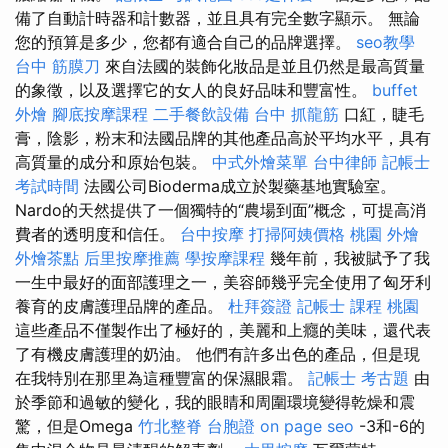
備了自動計時器和計數器，並且具有完全數字顯示。 無論
您的預算是多少，您都有適合自己的品牌選擇。
seo教學
台中 筋膜刀
來自法國的裝飾化妝品是並且仍然是最高質量
的象徵，以及選擇它的女人的良好品味和豐富性。
buffet
外燴
腳底按摩課程
二手餐飲設備
台中 抓龍筋
口紅，睫毛
膏，陰影，粉末和法國品牌的其他產品高於平均水平，具有
高質量的成分和原始包裝。
中式外燴菜單
台中律師
記帳士
考試時間
法國公司Bioderma成立於製藥基地實驗室。
Nardo的天然提供了一個獨特的“農場到面”概念，可提高消
費者的透明度和信任。
台中按摩
打掃阿姨價格
桃園 外燴
外燴茶點
后里按摩推薦
學按摩課程
幾年前，我被賦予了我
一生中最好的面部護理之一，美容師幾乎完全使用了匈牙利
養育的皮膚護理品牌的產品。
杜拜簽證
記帳士 課程 桃園
這些產品不僅製作出了極好的，美麗和上癮的美味，還代表
了有機皮膚護理的奶油。 他們有許多出色的產品，但是現
在我特別在那里為這種豐富的保濕眼霜。
記帳士 考古題
由
於季節和過敏的變化，我的眼睛和周圍環境變得乾燥和震
驚，但是Omega
竹北整脊
台胞證
on page seo
-3和-6的