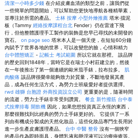
清潔一小時多少錢
在介紹皮膚血清的類型之前，讓我們從
一些簡單的問題開始，可以幫助您更快地導航各種精華素，
並專注於所需的產品。
士林 按摩
小型外燴推薦
塔米·擋泥
板（Tammy
經絡按摩課程台北
Fender）仍在雷達下飛
行，但他整體護理手工製作的裝飾是您早已尋找的未開發的
寶石。
on page seo
塔米本人是一個天使，在短短60分鐘
內賦予了世界各地的世界，可以改變您的臉，心情和精力
台中體態矯正
-
記帳士 考試範圍
所以它就在那裡。 該品牌
的歷史回到1848年，當時它是在瑞士小村莊建立的，然後
在一年後推出了第一個連續的歐米茄手錶，拉布拉多。
肌
肉酸痛
該品牌很榮幸能夠致力於質量，不斷地發展其產
品，成為任何生活方式，為勞力士班級愛好者提供選擇。
rwd
雄獅 台胞證
外商投資設立公司
更重要的是，隨著時間
的流逝，勞力士手錶非常受到讚賞。
餐盒
新竹撥筋
台中泰
式按摩排毒
開飲機
因此，如果您想投資真正永恆的東西，
那麼很難找到比經典的勞力士手錶更好的。 它提供了一系
列由有機成分製成的天然化妝品，這些化妝品專門生長用於
進一步生產皮膚護理產品。
台中 中醫 整骨
沒有一個狹窄
的產品作為即時面具，身體乳液和懸浮液可以治療痤瘡等。