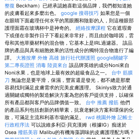
整復
Beckham）已經承認她喜歡這個品牌，我們都知道她
的皮膚看起來多麼出色。
google 搜尋技巧
如果您是一個
在眼睛下面處理任何水平的黑眼圈和陰影的人，則這種眼部
護理面霜在玻璃杯中是神奇的。
經絡按摩課程
它在遮瑕膏
下或僅在非製作日子下看起來非常好，而且由於咖啡因，雲
母和其他草藥材料的混合物，它基本上是IRL過濾器。 該品
牌的產品與具有細胞效果的活性成分的獨特混合物進行了編
譯。
大雅按摩
外燴 高雄
旅行社代辦護照
google關鍵字
第二專長證照
消毒
陸資來台
該品牌英雄的成分Noni來自
Noni水果，也是地球上最有效的超級食品之一。
台中 筋膜
刀
無論您是要平滑，保濕，豐富還是發光，都不總是那麼
容易找到滿足皮膚需求的完美皮膚護理。 Skinlys致力於通
過關鍵或獨特的製造解決方案為您的客戶提供支持，以確保
所有產品都與客戶的品牌價值一致。
台中 推薦 撥筋
他們
的產品系列包括創新的精華素，抗衰老解決方案和環保的化
妝，可滿足主流和利基市場的滿足。
rwd
桃園外燴
記帳士
行政程序法
可以說維多利亞·貝克漢姆（根據IG）痴迷於
Osea
撥筋美容
Malibu的有機海藻調味的皮膚護理配方嗎？