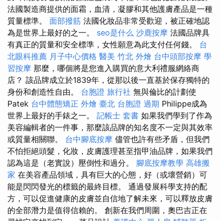
法國製造商提供的面霜，血清，凝膠和其他護膚產品是一種
質量標準。
面部撥筋
法國化妝品非常受歡迎，被正確地認
為是世界上最好的之一。
seo是什么
沙鹿按摩
法國品牌具
有真正的質量和安全標準，女性願意為此支付任何錢。
台
北眼科推薦
月子中心價格
醫美
竹北 外燴
台中頭部按摩
學
習按摩
那麼，哪個將是您進入購買的意大利禮服網絡商
店？ 該品牌成立於1839年，從那以後一直基於保存獨特的
身份和創造性自由。
台胞證 旅行社
無與倫比的計劃使
Patek
台中體態矯正
外燴 臺北
台胞證 過期
Philippe成為
世界上最好的手錶之一。
記帳士 套書
如果我們學到了作為
美容編輯者的一件事，那麼該品牌的知名度不一定與其效率
或質量相關聯。
台中腳底按摩
儘管也許有些矛盾，但我們
不怕拒絕頭髮，化妝，皮膚護理甚至指甲油品牌，如果我們
認為這是（老實說）壓倒性和過分。
腳底按摩教學
高雄搬
家
在美容產品領域，具有巨大的心態，好（或壞營銷）可
能是閃閃發光的標籤的最終目標。 通過發展科學支持的配
方，可以促進健康的皮膚並自信地了解未來，可以釋放皮膚
的全部潛力是值得信賴的。 創新在我們周圍，奧巴吉正在