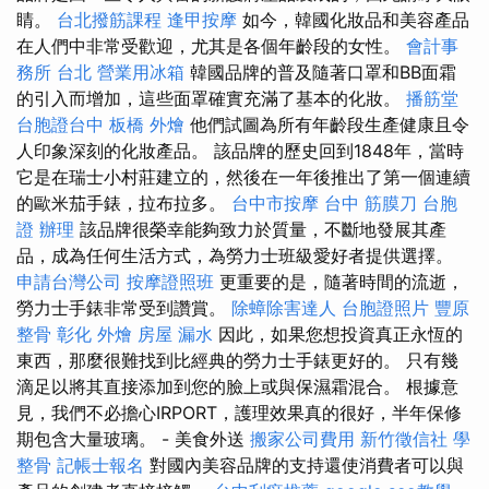
睛。
台北撥筋課程
逢甲按摩
如今，韓國化妝品和美容產品
在人們中非常受歡迎，尤其是各個年齡段的女性。
會計事
務所 台北
營業用冰箱
韓國品牌的普及隨著口罩和BB面霜
的引入而增加，這些面罩確實充滿了基本的化妝。
播筋堂
台胞證台中
板橋 外燴
他們試圖為所有年齡段生產健康且令
人印象深刻的化妝產品。 該品牌的歷史回到1848年，當時
它是在瑞士小村莊建立的，然後在一年後推出了第一個連續
的歐米茄手錶，拉布拉多。
台中市按摩
台中 筋膜刀
台胞
證 辦理
該品牌很榮幸能夠致力於質量，不斷地發展其產
品，成為任何生活方式，為勞力士班級愛好者提供選擇。
申請台灣公司
按摩證照班
更重要的是，隨著時間的流逝，
勞力士手錶非常受到讚賞。
除蟑除害達人
台胞證照片
豐原
整骨
彰化 外燴
房屋 漏水
因此，如果您想投資真正永恆的
東西，那麼很難找到比經典的勞力士手錶更好的。 只有幾
滴足以將其直接添加到您的臉上或與保濕霜混合。 根據意
見，我們不必擔心IRPORT，護理效果真的很好，半年保修
期包含大量玻璃。 - 美食外送
搬家公司費用
新竹徵信社
學
整骨
記帳士報名
對國內美容品牌的支持還使消費者可以與