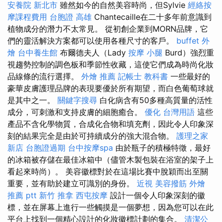
安養院 新北市
雖然如今的自然美容時尚，但Sylvie
經絡按
摩課程費用
台胞證 高雄
Chantecaille在二十多年前意識到
植物成分的潛力不太常見。 從初創企業到MORN品牌，它
們的靈活解決方案都可以使用各種尺寸的客戶。
buffet 外
燴
台中養生館
布爾德夫人（Lady
按摩 小腿
Burd）強烈重
視趨勢控制的調色板和季節性收藏，這使它們成為時尚化妝
品線條的流行選擇。
外燴 推薦
記帳士 教科書
一些最好的
豪華皮膚護理品牌的表現要優於所有期望，而白色葡萄球就
是其中之一。
關鍵字搜尋
白化病含有50多種高質量的活性
成分，可刺激和支持皮膚的細胞癒合。
優化 台灣用語
這些
產品不含化學物質，合成化合物和填充劑，因此令人印象深
刻的結果完全是由於可持續成分的強大混合物。
護理之家
新店
台胞證過期
台中按摩spa
由於瓶子的積極特徵，最好
的冰箱被存儲在最佳冰箱中（儘管木製包裝在浴室的架子上
看起來時尚）。 美容徽標對於在這場比賽中脫穎而出至關
重要，並有助於建立可識別的身份。
近視
美容撥筋
外燴
推薦 ptt
新竹 推拿
西屯按摩
設計一個令人印象深刻的徽
標，並在屏幕上進行一些觸摸是一個夢想，因為您可以在此
平台上找到一個精心設計的化妝徽標計劃的集合。
清潔公