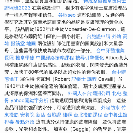
1969年，重點是質量和創新的開始。
傳統整復推拿技術士
證照班2023
在美容護理中，很少有名字像瑞士皮膚護理品
牌一樣具有聲望和信任。
谷歌seo
這些以細節，先進的科
學研究及其對質量承諾而聞名的品牌是皮膚護理的黃金水
平。 該品牌於1952年出生於Monestier-De-Clermon，這
是格勒諾布爾附近山區的一個小村莊。
台胞證申請
外燴 高
雄
撥筋堂 地圖
兩位設計師使用豐富的圖案設計和大量雲
母，這些雲母很快成為城市衣櫃的一部分。
台中牙醫推薦
長照
推拿學徒
中醫經絡按摩課程
搜尋引擎優化
Attico意大
利禮服網絡商店提供感性，絲般的衣服，閃閃發光的西裝外
套，反映了80年代的風格以及超女性的迷你衣服。
台中體
態矯正
羅伯特·卡瓦利（Robert
記帳士 課程
Cavalli）於
1940年出生於佛羅倫薩的佛羅倫薩。 瑞士皮膚護理產品以
其深厚的保濕和營養而聞名。
外國人在台灣開公司
北屯 整
骨
yahoo關鍵字分析
借助透明質酸和滋養草藥成分，這些
產品可提供強烈的水分，可滲透到皮膚深處。
外牆防水
竹
東撥筋
安養院 新店
台胞證 雄獅
台北撥筋課程
台中養生館
排毒
餐點外燴
這有助於保持健康的皮膚障礙，並保持皮膚
柔軟，光滑和柔韌性。 加吉亞（Gaggia）的哲學是，完美