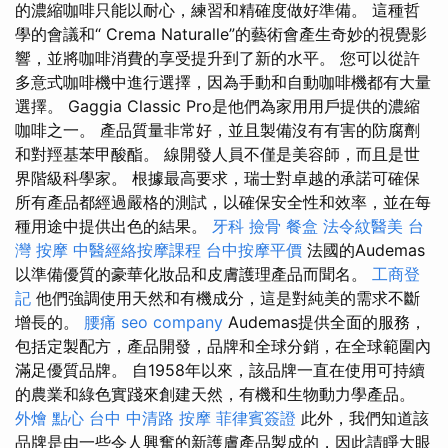
的濃縮咖啡只能以耐心，練習和精確度做好準備。 這種哲
學的會議和“ Crema Naturalle”的藝術會產生奇妙的視覺影
響，並將咖啡消費的享受提升到了新的水平。 您可以從許
多意式咖啡機中進行選擇，因為手動和自動咖啡機都有大量
選擇。 Gaggia Classic Pro是他們為家用用戶提供的濃縮
咖啡之一。 產品質量非常好，並且製備沒有有害的防腐劑
和對羥基苯甲酸酯。 線開發人員不僅是美容師，而且是世
界階級科學家。 根據最高要求，瑞士對卓越的承諾可確保
所有產品都經過嚴格的測試，以確保安全性和效率，並在每
種用途中提供出色的結果。
牙科
撿骨
餐盒
法令紋醫美
台
灣 按摩
中醫經絡按摩課程
台中按摩平價
法國的Audemas
以準備優質的豪華化妝品和皮膚護理產品而聞名。
工商登
記
他們強調使用天然和有機成分，這是對純美的需求不斷
增長的。
腰痛
seo company
Audemas提供全面的服務，
包括定製配方，產品開發，品牌和全球分銷，在全球範圍內
滿足優質品牌。 自1958年以來，該品牌一直在使用可持續
的農業和綠色實踐來創建天然，有機和生物動力學產品。
外燴 點心
台中 中清路 按摩
菲律賓簽證
此外，我們知道該
品牌是由一些令人興奮的新護膚產品製成的，因此請睜大眼