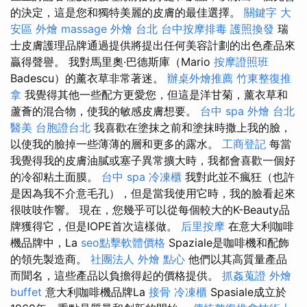
的決定，這是您和獨特美麗的皮膚的最佳選擇。
關鍵字
大
安區 外燴
massage
外燴 台北
台中按摩排毒
護照換發
瑞
士皮膚護理品牌通過提供將提出任何美容計劃的出色產品來
贏得聲譽。 我對馬里奧·巴德斯庫（Mario
按摩證照班
Badescu）的薰衣草非常著迷。
辦桌外燴推薦
竹東整復推
拿
我覺得其他一些配方更愛您，但這是洋甘菊，薰衣草和
蘆薈的混合物，使我的敏感皮膚想要。
台中 spa
外燴 台北
醫美
台胞證台北
我喜歡在塗抹之前和塗抹時撒上我的臉，
以使我的臉掉一些薄薄的層和更多的露水。
工商登記
每當
我覺得我的皮膚油膩或塞子異常擴大時，我都會喜歡一個好
的冷卻粘土面膜。
台中 spa
冷凍櫃
我對此並不瘋狂（也許
是因為我不介意毛孔），但是當我使用它時，我的臉看起來
很吱吱作響。 現在，您幾乎可以從每個較大的K-Beauty品
牌獲得它，但是IOPE首次這樣做。
后里按摩
在意大利咖啡
機品牌中，La
seo點擊軟體價格
Spaziale是咖啡機和配飾
的領先製造商。
社團法人
外燴 點心
他們以其高質量產品
而聞名，這些產品以負擔得起的價格提供。
抓姦蒐證
外燴
buffet
意大利咖啡機品牌La
接骨
冷凍櫃
Spasiale成立於