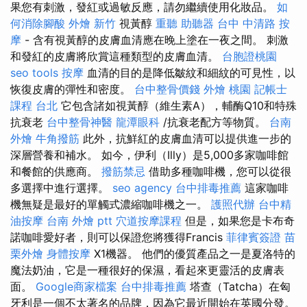
果您有刺激，發紅或過敏反應，請勿繼續使用化妝品。
如
何消除腳酸
外燴 新竹
視黃醇
重聽 助聽器
台中 中清路 按
摩
- 含有視黃醇的皮膚血清應在晚上塗在一夜之間。 刺激
和發紅的皮膚將欣賞這種類型的皮膚血清。
台胞證桃園
seo tools
按摩
血清的目的是降低皺紋和細紋的可見性，以
恢復皮膚的彈性和密度。
台中整骨價錢
外燴 桃園
記帳士
課程 台北
它包含諸如視黃醇（維生素A），輔酶Q10和特殊
抗衰老
台中整骨神醫
龍潭眼科
/抗衰老配方等物質。
台南
外燴
牛角撥筋
此外，抗鮮紅的皮膚血清可以提供進一步的
深層營養和補水。 如今，伊利（Illy）是5,000多家咖啡館
和餐館的供應商。
撥筋禁忌
借助多種咖啡機，您可以從很
多選擇中進行選擇。
seo agency
台中排毒推薦
這家咖啡
機無疑是最好的單觸式濃縮咖啡機之一。
護照代辦
台中精
油按摩
台南 外燴 ptt
穴道按摩課程
但是，如果您是卡布奇
諾咖啡愛好者，則可以保證您將獲得Francis
菲律賓簽證
苗
栗外燴
身體按摩
X1機器。 他們的優質產品之一是夏洛特的
魔法奶​​油，它是一種很好的保濕，看起來更靈活的皮膚表
面。
Google商家檔案
台中排毒推薦
塔查（Tatcha）在匈
牙利是一個不太著名的品牌，因為它最近開始在英國分發。