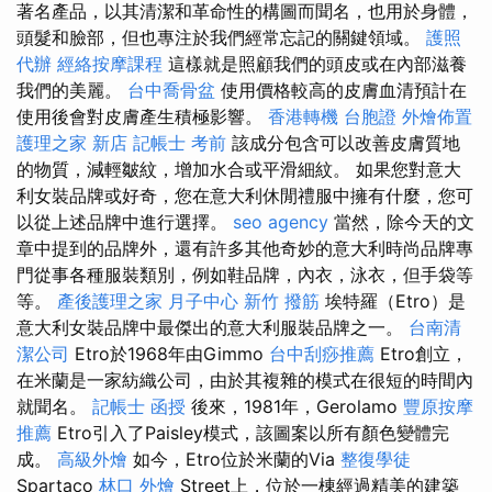
著名產品，以其清潔和革命性的構圖而聞名，也用於身體，
頭髮和臉部，但也專注於我們經常忘記的關鍵領域。
護照
代辦
經絡按摩課程
這樣就是照顧我們的頭皮或在內部滋養
我們的美麗。
台中喬骨盆
使用價格較高的皮膚血清預計在
使用後會對皮膚產生積極影響。
香港轉機 台胞證
外燴佈置
護理之家 新店
記帳士 考前
該成分包含可以改善皮膚質地
的物質，減輕皺紋，增加水合或平滑細紋。 如果您對意大
利女裝品牌或好奇，您在意大利休閒禮服中擁有什麼，您可
以從上述品牌中進行選擇。
seo agency
當然，除今天的文
章中提到的品牌外，還有許多其他奇妙的意大利時尚品牌專
門從事各種服裝類別，例如鞋品牌，內衣，泳衣，但手袋等
等。
產後護理之家 月子中心
新竹 撥筋
埃特羅（Etro）是
意大利女裝品牌中最傑出的意大利服裝品牌之一。
台南清
潔公司
Etro於1968年由Gimmo
台中刮痧推薦
Etro創立，
在米蘭是一家紡織公司，由於其複雜的模式在很短的時間內
就聞名。
記帳士 函授
後來，1981年，Gerolamo
豐原按摩
推薦
Etro引入了Paisley模式，該圖案以所有顏色變體完
成。
高級外燴
如今，Etro位於米蘭的Via
整復學徒
Spartaco
林口 外燴
Street上，位於一棟經過精美的建築