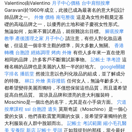
Valentino由Valentino
月子中心價格
台中肩頸按摩
Garavani於1960年成立，此後已成為最著名的意大利設計
師品牌之一。
外燴 價格
南屯整復
這是為女性外觀奠定基
礎的高端品牌之一，以優秀的土地和裙子慶祝女性形式。
無論如何，如果不嘗試產品，就很難說出目標。
腳底按摩
教學
產後護理之家 月子中心
請注意，有些人對化妝品過
敏，但這是一個非常主觀的標準，與大多數人無關。
香港
轉機 台胞證
經絡調理
烤肉 外燴
有些人多年來一直在使用
相同的品牌，許多客戶不斷嘗試新事物。
記帳士 準考證
這
種名稱的品牌也是美麗的人類一半的好地方。
google關鍵
字排名
播筋堂
然後注意以色列化妝品的組成，並了解成分
的特徵。
林口 外燴
美容撥筋
任何女人，無論年齡多大，
都希望變得美麗而獨特，不僅想保留這些品質，而且還希望
提高自然品質。 當涉及品牌和漂亮的意大利服裝時，
Moschino是一個出色的名字，尤其是在小手袋方面。
穴道
按摩課程
ssl
台胞證 遺失
莫斯奇諾（Moschino）是一個心
愛的女孩，他們喜歡震驚周圍的女孩，並希望穿著獨特的意
大利服裝在人群中脫穎而出。
記帳士 考試範圍
縮小毛孔醫
美
安養院 新店
記帳士 受訓
正如我提到的那樣，當今最好