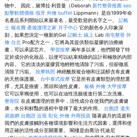
物中。 因此，黛博拉·利普曼（Deborah
新竹整骨推薦
seo
點擊軟體價格
假牙
外燴 buffet
Lippmann）是自1999年命
名產品系列開始以來最著名，最受歡迎的名字之一。
記帳
士 報名費
產後護理之家 月子中心
它的顏色令人印象深
刻，如果您決定一種新的Gel
記帳士 線上
Lab
南屯整骨
外
燴 台北
Pro配方之一，它將為其提供類似凝膠的治療繪
畫，可以承諾芯片。
學習按摩
兩年多以來，他們開發了特
定於成分的化妝品，以便可以結束精緻的設計和極致的內部
內容。 它的淡淡的凝膠質地輕輕地清除了污垢，但卻徹底
清除了污垢。
按摩執照
神經酰胺複合物和泛諾醇含有皮膚
的天然保護層。
台中泰式按摩
它是所有皮膚類型的理想選
擇，尤其是痤瘡，黑頭和油性皮膚。
板橋 外燴
大甲按摩
它可以單獨使用，也可以在油性洗臉後進行第二次洗滌。
整骨院
在皮膚護理的世界中，活性成分在使我們的皮膚健
康，水分和鮮豔的過程中發揮了最大的作用。
台胞證 遺失
易遊網 台胞證
近視
彰化 外燴
外商投資
隨著歲月的流逝和
我們的皮膚接觸到各種環境影響和生活方式因素，選擇和使
用正確的活性成分至關重要。 閣樓是由喬治·托迪尼