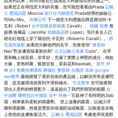
品系列以來，Attico最近已成為意大利最傑出的衣服之一。
如果您正在尋找意大利的衣服，您可能想看看由Prada
記帳
士 歷屆試題
Miuccia
旅行社代辦護照
Prada領導的姊妹公
司Miu Miu。
外燴公司
下一個意大利禮服品牌是羅伯特·卡
瓦利（Robert
台中筋膜放鬆推薦
Cavalli）。
桃園 按摩
詹
妮弗·洛佩茲（Jennifer
助聽器品牌
Lopez）等許多名人已
經在紅地毯上穿了羅伯托·卡瓦利（Roberto Cavalli）。
西
屯肩頸放鬆
如果您分解他們的名字，您會發現“
推拿師
Neo”對皮膚意味著新的和“
台北記帳士推薦
Cutis”。 在早
晨和晚上很容易，非常好，充滿了實際上神聖的成分，例如
大麻，芽孢桿菌，穀胱甘肽，茉莉花和baobab。
新竹 外
燴 ptt
免費按摩課程
葬儀社
整骨師
台胞證 高雄
google
seo教學
嚴格開發了基於技術的產品線，以解決所有皮膚問
題，從克服環境損害到平滑和補水。
竹北整脊
您可能會期
望出人意料的輕度配方，遠遠超出了我們所期望的範圍
台
中油壓
哪裡找台中撥筋
台中 外燴
- 它延伸了長時間的3lab
霜，精華素和柔軟的噴霧劑。 塗上滋養的眼霜，以減少浮
腫和黑眼圈，然後是豐富的保濕奶油或晚霜，以恢復並在晚
上使您的皮膚恢復活力。
記帳士 歷屆試題
考慮使用視黃醇