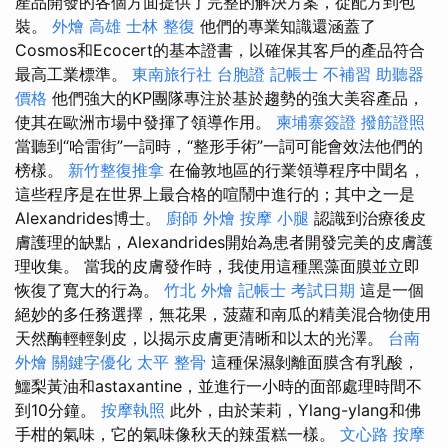
產品開發的各個方面提供了完整的解決方案，從配方到包
裝。
外燴 高雄
士林 整復
他們的專業知識還涵蓋了
Cosmos和Ecocert的基本證書，以確保其客戶的產品符合
最高工業標準。
東南旅行社 台胞證
記帳士 不補習
助聽器
價格
他們強大的KP團隊專注於基於趨勢的強大美容產品，
使其在歐洲市場中發揮了領導作用。
柬埔寨簽證
撥筋證照
當聽到“哈雷街”一詞時，“整形手術”一詞可能會效法他們的
榜樣。
新竹整復推拿
在倫敦地區的行業領導程序中聞名，
這些程序是在世界上最合格的喧鬧中進行的；其中之一是
Alexandrides博士。
廚師 外燴
按摩 小腿
認識到治療後皮
膚護理的缺點，Alexandrides開始為患者開發完美的皮膚護
理收集。 當我的皮膚發作時，我使用這種黑藻面膜並立即
恢復了寬大的行為。
竹北 外燴
記帳士 考試日期
這是一個
絕妙的多任務選擇，無花果，菠蘿和南瓜的精美混合物使用
天然酶輕輕剝皮，以揭示皮膚更清晰和以太的光澤。
台南
外燴
關鍵字優化
太平 整骨
這種保濕剝離面膜含有乳酸，
鱷梨黃油和astaxantine，並進行一小時的面部處理時間不
到10分鐘。
按摩執照
此外，由於茉莉，Ylang-ylang和佛
手柑的氣味，它的氣味像秋天的辣蛋糕一樣。
文心路 按摩