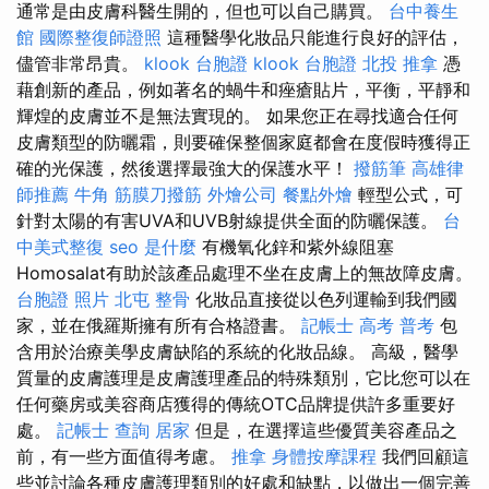
通常是由皮膚科醫生開的，但也可以自己購買。
台中養生
館
國際整復師證照
這種醫學化妝品只能進行良好的評估，
儘管非常昂貴。
klook 台胞證
klook 台胞證
北投 推拿
憑
藉創新的產品，例如著名的蝸牛和痤瘡貼片，平衡，平靜和
輝煌的皮膚並不是無法實現的。 如果您正在尋找適合任何
皮膚類型的防曬霜，則要確保整個家庭都會在度假時獲得正
確的光保護，然後選擇最強大的保護水平！
撥筋筆
高雄律
師推薦
牛角 筋膜刀撥筋
外燴公司
餐點外燴
輕型公式，可
針對太陽的有害UVA和UVB射線提供全面的防曬保護。
台
中美式整復
seo 是什麼
有機氧化鋅和紫外線阻塞
Homosalat有助於該產品處理不坐在皮膚上的無故障皮膚。
台胞證 照片
北屯 整骨
化妝品直接從以色列運輸到我們國
家，並在俄羅斯擁有所有合格證書。
記帳士 高考 普考
包
含用於治療美學皮膚缺陷的系統的化妝品線。 高級，醫學
質量的皮膚護理是皮膚護理產品的特殊類別，它比您可以在
任何藥房或美容商店獲得的傳統OTC品牌提供許多重要好
處。
記帳士 查詢
居家
但是，在選擇這些優質美容產品之
前，有一些方面值得考慮。
推拿
身體按摩課程
我們回顧這
些並討論各種皮膚護理類別的好處和缺點，以做出一個完善