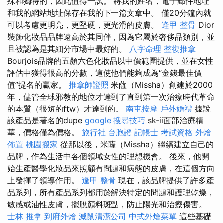
殊和獨特的，因此值得一試。 將我的姓名，電子郵件地址
和我的網站地址保存在我的下一篇文章中。 僅20分鐘內就
可以考慮更明亮，更堅硬，更光滑的皮膚。
逢甲 整骨
Dior
裝飾化妝品品牌遠高於其同伴，因為它屬於奢侈品類別，並
且被認為是其細分市場中最好的。
八字命理 整復推拿
Bourjois品牌的五顏六色化妝品以中價範圍提供，並在女性
評估中獲得很高的分數，這使他們能夠成為“金錢最佳價
值”提名的贏家。
推拿師證照
米薩（Missha）創建於2000
年，儘管全球邪教的地位才達到了直到第一次治療時代革命
的本質（很短的ftw）才達到的。
南屯按摩
戶外婚禮
據說
該產品是著名的dupe
google 搜尋技巧
sk-ii面部治療精
華，價格僅為價格。
旅行社 台胞證
記帳士 考試資格
外燴
佈置
桃園搬家
從那以後，米薩（Missha）繼續建立自己的
品牌，作為生活中各個領域女性的理想機會。 後來，他開
始生產醫學化妝品來照顧有問題和病態的皮膚，在這個方向
上發揮了領導作用。
逢甲 整骨
現在，該品牌提供了許多產
品系列，所有產品系列都用於解決特定的問題和護理乾燥，
敏感或油性皮膚，擺脫顏料斑點，防止陽光和治療傷害。
士林 推拿
到府外燴
滅鼠清潔公司
中式外燴菜單
這些基礎