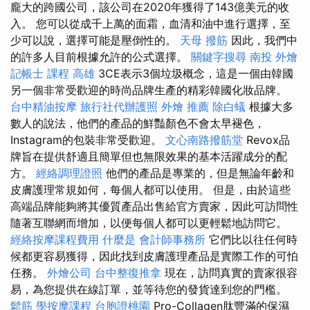
龐大的跨國公司，該公司在2020年獲得了143億美元的收
入。 您可以從成千上萬的面霜，血清和油中進行選擇，至
少可以說，選擇可能是壓倒性的。
天母 撥筋
因此，我們中
的許多人目前根據允許的公式選擇。
關鍵字搜尋
南投 外燴
記帳士 課程 高雄
3CE表示3個垃圾概念，這是一個由韓國
另一個非常受歡迎的時尚品牌生產的精彩韓國化妝品牌。
台中精油按摩
旅行社代辦護照
外燴 推薦
除白蟻
根據大多
數人的說法，他們的產品的鮮豔顏色不會太早褪色，
Instagram的包裝非常受歡迎。
文心南路撥筋堂
Revox品
牌旨在提供舒適且簡單但也無限效果的基本活躍成分的配
方。
經絡調理證照
他們的產品是專業的，但是無論年齡和
皮膚護理常規如何，每個人都可以使用。 但是，由於這些
高端品牌能夠將其優質產品出售給官方賣家，因此可訪問性
隨著互聯網而增加，以便每個人都可以更輕鬆地訪問它。
經絡按摩課程費用
什麼是
會計師事務所
它們比以往任何時
候都更容易獲得，因此找到皮膚護理產品是實際工作的可怕
任務。
外燴公司
台中整復推拿
現在，訪問真實的賣家很容
易，為您提供在線訂單，並等待您的發貨達到您的門檻。
鬆筋
學按摩課程
台胞證桃園
Pro-Collagen肽豐滿的保濕