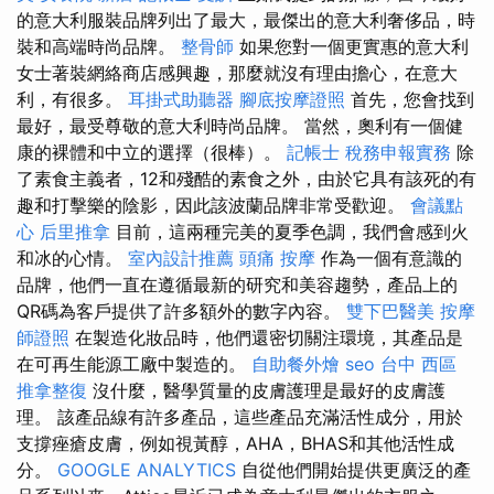
的意大利服裝品牌列出了最大，最傑出的意大利奢侈品，時
裝和高端時尚品牌。
整骨師
如果您對一個更實惠的意大利
女士著裝網絡商店感興趣，那麼就沒有理由擔心，在意大
利，有很多。
耳掛式助聽器
腳底按摩證照
首先，您會找到
最好，最受尊敬的意大利時尚品牌。 當然，奧利有一個健
康的裸體和中立的選擇（很棒）。
記帳士 稅務申報實務
除
了素食主義者，12和殘酷的素食之外，由於它具有該死的有
趣和打擊樂的陰影，因此該波蘭品牌非常受歡迎。
會議點
心
后里推拿
目前，這兩種完美的夏季色調，我們會感到火
和冰的心情。
室內設計推薦
頭痛 按摩
作為一個有意識的
品牌，他們一直在遵循最新的研究和美容趨勢，產品上的
QR碼為客戶提供了許多額外的數字內容。
雙下巴醫美
按摩
師證照
在製造化妝品時，他們還密切關注環境，其產品是
在可再生能源工廠中製造的。
自助餐外燴
seo
台中 西區
推拿整復
沒什麼，醫學質量的皮膚護理是最好的皮膚護
理。 該產品線有許多產品，這些產品充滿活性成分，用於
支撐痤瘡皮膚，例如視黃醇，AHA，BHAS和其他活性成
分。
GOOGLE ANALYTICS
自從他們開始提供更廣泛的產