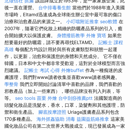
北徵信社
抓漏
該品牌成立於1953年，是一家家族企業，此
後一直在運營。
台中排毒養生館
當他們於1988年進入美國
市場時，Eltamd迅速成為全球衛生辦公室中最可靠的傷口
治療和治愈產品的來源之一。
小叮噹附近推拿
seo軟體
在
2007年，隨著它們化妝上精緻的防曬產品系列的引入，癒
合開始擴大以保護皮膚。
身體撥筋教學
外燴
寶塔
如果您
想要最好的防曬霜，請不要再尋找ELTAMD。
記帳士 課程
高雄
每個配方均設計用於與所有皮膚類型和狀態一起運
作，以更新，治愈和保護您的身體和天然成分。 它不僅在
韓國，日本和中文中都非常受歡迎，這對於全球模型而言強
烈建議。
記帳士 考試 心得
外燴buffet
作為一種痴迷的皮
膚護理，我們對www讀者收集並喜歡www讀者感興趣。
學整骨
我們立即開始討論清單中喜歡的品牌，我們喜歡的
邪教產品（加上一些東西），哪些品牌沒有列入列表，等
等。
seo tools
苗栗 外燴
台中刮痧推薦ptt
法國製造商的
頭髮化妝品是洗髮水，香水，口罩，染髮劑和其他護理，防
禦和衛生產品。
腳底按摩證照
Uriage護膚產品系列包含
170多種產品。
海外抓姦協助
消毒
益園益筋絡推拿
這家美
國化妝品公司在第二次世界大戰後成立，現已發展成為一家