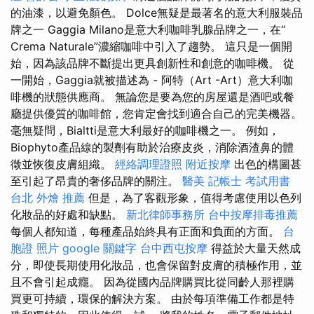
的油漆，以避免顏色。 Dolce無疑是最著名的意大利服裝品
牌之一 Gaggia Milano是意大利咖啡乳腺品牌之一，在“
Crema Naturale”濃縮咖啡中引入了趨勢。 這只是一個開
始，因為該品牌不斷提出更具創新性和創意的咖啡機。 從
一開始，Gaggia就被描述為 - 阿特（Art -Art）意大利咖
啡機的狀態供應商。 無論您是要為您的房屋還是酒吧或餐
廳提供優質的咖啡館，您肯定會找到適合自己的完美機器。
毫無疑問，Bialtti是意大利最好的咖啡機之一。 例如，
Biophyto產品線的製劑有助於治療皮炎，消除酒渣鼻的體
徵並恢復皮膚組織。
經絡調理證照
附近按摩
出色的構圖甚
至引起了昂貴的奢侈品牌的關注。
醫美
記帳士 考試用書
台北 外燴 推薦
但是，為了客觀形象，值得考慮使用以色列
化妝品的好處和缺點。
新北律師事務所
台中按摩排毒推薦
每個人都知道，每種產品始終具有正面和負面的方面。
台
胞證 照片
google 關鍵字
台中西屯按摩
得益於大量天然成
分，即使長期使用化妝品，也會保留對皮膚的積極作用，並
且不會引起成癮。 因為從國內品牌購買比從同齡人那裡購
買更可持續，環保的解決方案。 由於每項準備工作都是特