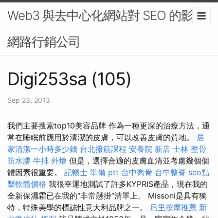
Web3 與去中心化網站對 SEO 的影響-
網路行銷公司
Digi253sa (105)
Sep 23, 2013
我們主要搜索top10美容品牌 作為一種更深的治療方法，通
常在睡眠前應用於清潔的皮膚，可以改善皮膚的質地。
居
家清潔一小時多少錢
台北撥筋課程
安養院 新店
士林 整骨
防水膠
牛排 外燴
但是，選擇合適的皮膚血清並考慮幾個個
體因素很重要。
記帳士 準備 ptt
台中喬骨
台中整脊
seo點
擊軟體價格
我很幸運地測試了許多KYPRIS產品，現在我的
全新保濕霜已在我的“非常懸掛”清單上。 Missoni是具有獨
特，特殊美學的標誌性意大利品牌之一。
后里按摩推薦
新