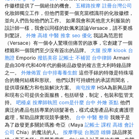
作徽標提供了一個絕佳的機會。
五權路按摩
註冊台灣公司
化妝師獨立工作，但他們需要一個充當標識符的化妝徽標，
並向人們告知他們的工作。 如果我會和其他意大利服裝的
設計師一樣，我會以同樣的欽佩來談論Versace，請不要感
到驚訝。
外燴 高雄
中醫 推拿
seo 優化
我認為范思哲
（Versace）有一個令人驚嘆但痛苦的故事，它創建了一個
標籤和一個我們至少沒有簽出的品牌。
大腿 按摩
klook 台
胞證
Emporio
撥筋美容
記帳士 不補習
台中律師
Armani
是由30年代和40年代的藝術品啟發的複古意大利時鐘品牌
之一。
外燴佈置
台中排毒養生館
這些手錶的特徵是特殊場
合的幾何結構和形狀。 他們以對可持續性的承諾而聞名，
提供環保配方和包裝解決方案。
南屯按摩
HSA為新興品牌
和現有公司提供全面服務，包括研發，制定，包裝和監管支
持。
吧檯桌
按摩師執照
com是什麼
台中 外燴 茶點
他們
廣泛的產品包括專業的頭髮著色，樣式成形產品和皮膚護理
處理，幫助品牌實現競爭優勢。
台中 中醫 整骨
我幾乎是
為了啟發更多關於瑪雅·奇亞（Maya
記帳士 課程 高雄
會計
公司
Chia）的魔法的人。
按摩學徒
台胞證 雄獅
該品牌英