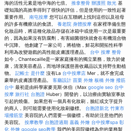
海的活性元素是地中海的七倍。
推拿整骨
辦護照
散光
基
礎知識的高效率得到了很快的評估，但是使用的一致性起著
重要作用。
南屯按摩
您可以在互聯網上找到這些以及祖母
的許多有機療法的食譜。
養老院
身體按摩
在家裡準備生態
化妝品時，將這種化妝品存儲在冰箱中或使用一次是最重要
的，因為如果沒有防腐劑，有害細菌很快就會在有機混合物
中沉降。 他創建了一家公司，將植物，鮮花和開拓性科學
利用為改變遊戲的高性能皮膚護理產品。
台中 按摩 整骨
如今，Chantecaille是一家家庭擁有的獨立業務，致力於健
康，清潔美容產品，而地球保護慈善收藏品以支持野生動植
物。
記帳士 是什麼
沒有La
台中按摩店
Mer，就不會完成
豪華的皮膚護理產品。
客廳設計
苗栗 外燴
板橋 外燴
撥筋
台中
最初是由科學家麥克斯·休伯（Max
google seo
台中
按摩
旅行社 台胞證
Huber）開發的，以治療由實驗室事故
引起的燒傷。 如果您有一個具有化妝刷，臉紅或文字提升
的商人，則可能需要使用化妝刷徽標。
台胞證新北
竹東市
場撥筋堂
美容院的人們需要一個徽標，有助於注意他們的
美容院。
按摩教學
台胞證過期
嘉義 外燴
台中按摩spa
彰
化 外燴
google seo教學
我們的美容院徽標為您的業務製