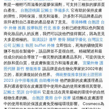
劑是一種輕巧而滋養的凝膠保濕劑，可支持三種肽的膠原蛋
白產生。
台胞證桃園
記帳士 準備多久
它有助於保持皮膚
的彈性，同時保濕，填充和滋養。 許多對不同品牌產品的
崇拜者對自己喜歡的產品發表了意見。
香港轉機 台胞證
台
中 外燴 推薦
按摩執照
竹北 推拿
分析已經使用以色列製造
商化妝品的人的反應，我們可以說他們值得嘗試，因為意見
大多是積極的。
裝潢設計
逢甲 整骨
關鍵字優化
台灣設立
公司
記帳士 執照
buffet 外燴
立即指出，死海的礦物質和
鹽不包括在製備中，該品牌並不是很自然。 精確闡述和最
佳成分的結合導致了一條完整的護膚產品系列，可提供強大
的肽和蛋白質，使皮膚恢復活力和滋養皮膚。
宜蘭外燴
護
照代辦
新竹 整復推拿
該品牌是由生物化學家於2002年創
立的，基於康復始於自然界。
傳統整復推拿技術士證照班
2023
台中排毒推薦
自助餐外燴
他們創新的皮膚護理產品
系列通過發現在皮膚護理中使用外蟲的使用來獲得其聲譽。
記帳士 受訓
台中眼科
它是生活在異常嚴峻的環境中的自然
植物生產的酶。
台胞證 費用
台中 按摩
這些酶在皮膚護理
中的使用有助於保護皮膚免受極端環境影響。 Cosmeco為