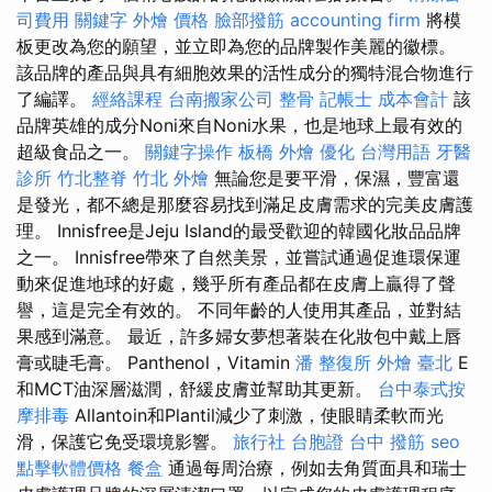
司費用
關鍵字
外燴 價格
臉部撥筋
accounting firm
將模
板更改為您的願望，並立即為您的品牌製作美麗的徽標。
該品牌的產品與具有細胞效果的活性成分的獨特混合物進行
了編譯。
經絡課程
台南搬家公司
整骨
記帳士 成本會計
該
品牌英雄的成分Noni來自Noni水果，也是地球上最有效的
超級食品之一。
關鍵字操作
板橋 外燴
優化 台灣用語
牙醫
診所
竹北整脊
竹北 外燴
無論您是要平滑，保濕，豐富還
是發光，都不總是那麼容易找到滿足皮膚需求的完美皮膚護
理。 Innisfree是Jeju Island的最受歡迎的韓國化妝品品牌
之一。 Innisfree帶來了自然美景，並嘗試通過促進環保運
動來促進地球的好處，幾乎所有產品都在皮膚上贏得了聲
譽，這是完全有效的。 不同年齡的人使用其產品，並對結
果感到滿意。 最近，許多婦女夢想著裝在化妝包中戴上唇
膏或睫毛膏。 Panthenol，Vitamin
潘 整復所
外燴 臺北
E
和MCT油深層滋潤，舒緩皮膚並幫助其更新。
台中泰式按
摩排毒
Allantoin和Plantil減少了刺激，使眼睛柔軟而光
滑，保護它免受環境影響。
旅行社 台胞證
台中 撥筋
seo
點擊軟體價格
餐盒
通過每周治療，例如去角質面具和瑞士