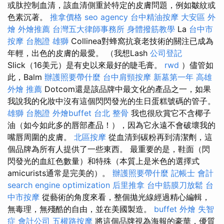
或肽控制血清，該血清側重於特定的皮膚問題，例如皺紋或
色素沉著。
推拿價格
seo agency
台中精油按摩
大安區 外
燴
外燴推薦
台灣五大律師事務所
身體撥筋教學
La
台中市
按摩
台胞證 雄獅
Collinea對蜂窩抗衰老技術的關注已成為
年輕，出色的皮膚的最愛。 （我想Lash
公司登記
Slick（16美元）是有史以來最好的睫毛膏。
rwd
）儘管如
此，Balm
辦護照要帶什麼
台中肩頸按摩
新墓第一年
高雄
外燴 推薦
Dotcom還是該品牌中最文化的產品之一，如果
我說我的化妝中沒有這個閃閃發光的生日蛋糕號碼的管子。
雄獅 台胞證
外燴buffet
台北 整骨
我也很欣賞它不含椰子
油（如今如此多的唇部產品！），因為它永遠不會破壞我的
嘴唇周圍的皮膚。
北區按摩
從血清到碳粉再到清潔劑，這
個品牌為所有人提供了一些東西。 最重要的是，鞋面（閃
閃發光的血紅色數量）和特殊（本質上是米色的選擇式
amicurists通常是完美的）。
辦護照要帶什麼
記帳士 會計
search engine optimization
后里推拿
台中筋膜刀放鬆
台
中市按摩
從藝術的角度來看，整個拋光線經過精心編輯，
無毒理，無殘酷的自由，並在美國製造。
buffet 外燴
失智
症
會計公司
五權路按摩
將這個品牌視為海報的豪華，優質