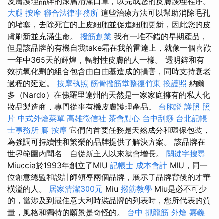
皮膚護理品牌的深層清潔口罩，以完成您的皮膚護理程序。
大腿 按摩
聯合法律事務所
這些治療方法可以幫助消除毛孔
的堵塞，去除死亡的上皮細胞並促進細胞更新，因此您的皮
膚刷新並充滿生命。
撥筋創業
我有一堆不錯的早期產品，
但是該品牌的有機自我take霜在我的雷達上，就像一個喜歡
一年中365天的輝煌，輻射性皮膚的人一樣。 透明鋅和有
效抗氧化劑的組合包含由自由基造成的損害，同時支持衰老
過程的延遲。
按摩執照
筋骨撥筋堂整復竹東
換護照
納爾
多（Nardo）在佛羅里達州的天然是一家家庭擁有的私人化
妝品製造商，專門從事有機皮膚護理產品。
台胞證 護照 照
片
中式外燴菜單
高雄徵信社
茶會點心
台中刮痧
台北記帳
士事務所
腳 按摩
它們的首要任務是天然成分和環保包裝，
為強調可持續性和繁榮的品牌提供了解決方案。 該品牌在
世界範圍內聞名，自從新主人以來就會增長。
關鍵字搜尋
Miuccia於1993年創立了MIU
記帳士 成本會計
MIU，同一
位創意總監和設計師領導兩個品牌，展示了品牌背後的才華
橫溢的人。
居家清潔300元
Miu
撥筋教學
Miu是必不可少
的，當涉及到最佳意大利時裝品牌的列表時，您所代表的質
量，風格和獨特的願景是奇怪的。
台中 抓龍筋
外燴 嘉義