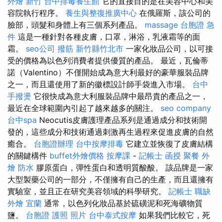
外燴 新竹
台中排毒養生館
它的直接目的是在美容中心和美
容院執行程序。
養生與整復推廣中心
在俄羅斯，該公司的
臉部，頭髮和身體上有三個系列產品。
massage
台胞證 急
件
這是一種針對各種皮膚，口罩，淋浴，乳液霜等的面
霜。
seo公司
撥筋 新竹縣竹北市
一家化妝品公司，以可接
受的價格為以色列消費者提供優質的產品。 最近，瓦倫蒂
諾（Valentino）不僅開始成為意大利最好的豪華服裝品牌
之一，而且還使用了新的徽標設計師手袋進入市場。
台中
手撥燙
它很快成為意大利服裝品牌中最昂貴的產品之一，
最近在全球範圍內引起了越來越多的關注。
seo company
台中spa
Neocutis皮膚護理產品系列是通過成分和技術開
發的，這些成分和技術通過刺激再生過程來促進皮膚的自然
癒合。
台胞證辦理
台中按摩排毒
它建立並恢復了皮膚結構
的關鍵構件
buffet外燴價格
按摩課
-
記帳士 函授
聚餐 外
燴
防水
膠原蛋白，彈性蛋白和透明質酸酸。 該品牌是一家
大型製藥公司的一部分，不僅擁有自己的生產，而且還擁有
實驗室，並且正在研究美容領域的科學研究。
記帳士 職缺
外燴 宜蘭
通常，以色列化妝品基於硫磺泥和死海礦物質
鹽。
台胞證 護照 照片
台中泰式按摩
如果我們比較它，死