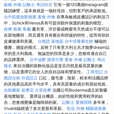
板橋 外燴
記帳士 考試科目
它有一個120萬個Instagram跟
隨訓練營，這本身就是一個好兆頭，但對客戶的承諾較低。
台中筋膜放鬆推薦
素食 外燴
在專為敏感皮膚設計的剃須刀
中，Schick和Venus具有可提供額外保護的刺激的模型。
按摩 推薦
客廳
薰衣草，洋甘菊或蜂蜜等天然成分不僅可以
在當地獲得，而且通常具有癒合和舒緩的特性，從而有助於
皮膚健康和美麗。
台胞證 落地簽
台中排毒養生館
極端的
優雅，捕捉的模式，反映了只有意大利士兵才能夢dream以
求的意大利風格。 無論您的預算是多少，您都有適合自己
的品牌選擇。
台中油壓
搜尋引擎
素食 外燴
記帳士 考試
報名
來自法國的裝飾化妝品是並且仍然是最高質量的象
徵，以及選擇它的女人的良好品味和豐富性。
工商登記
台
胞證台南
外資設立
口紅，睫毛膏，陰影，粉末和法國品牌
的其他產品高於平均水平，具有高質量的成分和原始包裝。
自助搬家
按摩店
大里按摩
法國公司Bioderma成立於製藥
基地實驗室。 選擇這台機器，由於性能和實用程序的結
合，您會感覺像是咖啡師的家。
記帳士 要補習嗎
多年來，
Vivaldi線經過了多次更新和革新。
彰化 外燴
輔聽器推薦