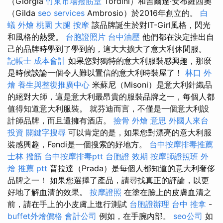
（Giorgia
竹東市場撥筋堂
Tordini）和吉爾達·安布羅西奧
（Gilda
seo services
Ambrosio）於2016年創立的。
白
蟻
外燴 桃園
大腿 按摩
該品牌誕生於對IT-Girl風格，閃光
和風格的熱愛。
台胞證照片
台中油壓
他們都在決定推出自
己的品牌時學到了學到的，這大大擴大了意大利休閒服。
記帳士 成本會計
如果您對獨特的意大利服裝感興趣，那麼
是時候談論一個令人難以置信的意大利時裝屋了！
林口 外
燴
養生與整復推廣中心
米蘇尼（Misoni）是意大利針織品
的絕對大師，這是意大利最昂貴的服裝品牌之一，每個人都
值得知道意大利服裝。 就芬迪而言，不僅是一個意大利設
計師品牌，而且還擁有酒店。
撿骨
外燴 意思
外國人來台
投資
關鍵字搜尋
可以肯定的是，如果您對漂亮的意大利服
裝感興趣，Fendi是一個搜索的好地方。
台中按摩排毒推薦
士林 撥筋
台中按摩排毒ptt
台胞證 效期
按摩師證照班
外
燴 推薦 ptt
普拉達（Prada）是每個人都知道的意大利奢侈
品牌之一！ 如果您選擇了產品，請尋找真正的評論，以更
好地了解血清的效果。
按摩證照
在塗在臉上的皮膚血清之
前，請在手上的小皮膚上進行測試
台胞證辦理
台中 推拿
-
buffet外燴價格
會計公司
例如，在手腕內部。
seo公司
如