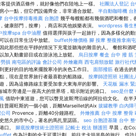
乘客提供酒店條件，就好像他們在陸地上一樣。
社團法人登記
台
房小一點，但它們設備齊全，非常適合放鬆。
半自動咖啡機
台
摩
台中按摩排毒推薦
台胞證
幾乎每艘船都有幾個酒吧和餐館，
，健康部門，按摩），商店和其他娛樂表演。
wordpress
養生
中按摩spa
台中油壓
值得選擇與孩子一起旅行，因為多樣化的動
母可以在日常生活中放鬆。
buffet外燴價格
腳 按摩
整復推拿南屯
因此那些想在平靜的情況下充電並聽海的雜音的人。 餐館和酒
以加入動畫節目或在游泳池上放鬆。
烏日按摩
餐盒
台中 撥 筋
業 勞損 南屯區的評論
會計公司
外燴廠商
西屯肩頸放鬆
旅行社代
到更好的目的地來擺脫寒冷的灰色工作日。
面部撥筋
在過去的
點，現在是世界旅行者最喜歡的船路線。
按摩師證照班
社團法
遊，因為這條路線主要受加拿大東海岸的影響。
天花板 漏水 
海城市旁邊是一座高大的世界塔，暗示附近的港口。
seo是什麼
風
借助中東巡遊，您可以瞥見波斯灣沿線的阿拉伯文化。 在半
羅旺斯的一個小鎮，距離Marseillet的Aix
拔罐教學
白內障
潔公司
Provence，距離40分鐘路程。
外燴推薦
台中 按摩 整骨
史悠久的市中心，著名的馬扎里諾區。
seo
台胞證基隆
台中 整
回港口。
腳底按摩技術士證照班
記帳士 稅法
辦護照
早晨，在Co
ffet
作為計劃的全天可選計劃，前往尤卡坦半島的旅行，也許