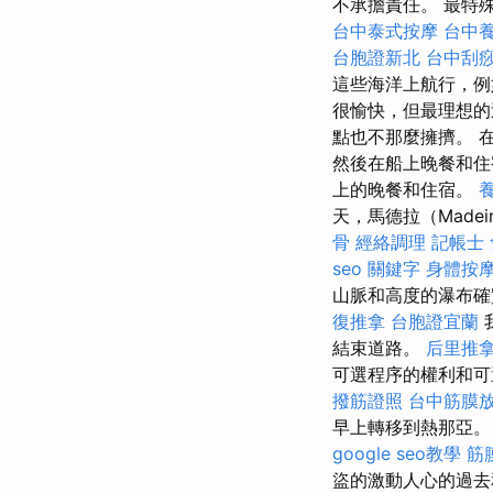
不承擔責任。 最特
台中泰式按摩
台中
台胞證新北
台中刮
這些海洋上航行，例
很愉快，但最理想
點也不那麼擁擠。 在
然後在船上晚餐和住
上的晚餐和住宿。
天，馬德拉（Madei
骨
經絡調理
記帳士
seo 關鍵字
身體按
山脈和高度的瀑布確
復推拿
台胞證宜蘭
結束道路。
后里推
可選程序的權利和
撥筋證照
台中筋膜
早上轉移到熱那亞。
google seo教學
筋
盜的激動人心的過去