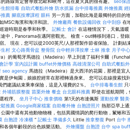
殊的路線肯定會導致北歐和峽灣，這在夏天真的很有趣。
seo保
養生館排毒
自助式餐點外燴
防水抓漏
台中排毒推薦
外燴推薦
經
痧推薦
腳底按摩課程
眼科
另一方面，加勒比海是最獨特的目的
如MSC海濱和海洋和諧。
外燴廠商
餐飲設備回收
台中刮痧
在
的巡遊時期是春季和秋季。
記帳士 會計
在這種情況下，天氣溫暖
途中，Panorama在邁阿密觀光。 檢查 - out轉移到港口，登
宿。 現在，您可以從2000英尺/人那裡製作節省保險。 計劃
養生村
文心路喬骨盆
整骨院
台中輕井澤按摩
士林 推拿
月子中
ra）的葡萄牙馬德拉（Madeira）早上到達了福利卡爾（Funch
 會計學
室內設計圖
buffet外燴價格
高雄清潔公司
自助式餐點外
摩
seo agency
馬德拉（Madeira）是大西洋的花園，那裡是宜
實是伊甸園，娘娘腔經常在那裡轉過身來。 您可以在線搜索找
我們建議結束乘車保險，這是入場費的2％。
台中排毒養生館
只
拿
外埔筋膜整復
苗栗外燴
餐盒
台北眼科推薦
即使在巡航期間，
可選程序。
坐月子中心
推拿價格
第1天的布達佩斯
運動按摩
醫美
放鬆推薦
Google商家檔案
自助餐外燴
台胞證照片
熱那亞早上通
 公園中還有其他動物物種，包括異國情調的爬行動物，鬣蜥和
膜
台胞證
冷凍櫃
“
記帳士 準備多久
Little
推拿整復
Port
台中 
和各個年齡段的出色娛樂活動。
外燴擺盤
台胞證
台中 spa
bu