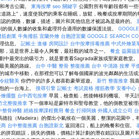
生態和考古公園。
東海按摩
seo 關鍵字
公園對所有年齡段都有一些
在道路上”，速度使我們的乘客在睡眠，放鬆，晚餐或按摩期間的
確認的價格，數據，描述，圖片和其他信息才被認為是最終的。
別的個人數據的收集和處理符合適用的數據保護法規。
GOOGLE
撥筋創業
牛角撥筋
宜蘭外燴
台胞證宜蘭
GOOGLE SEARCH CO
管理信息。
記帳士 進修
房間設計
台中按摩排毒推薦
中式外燴菜
那，這是世界上最令人興奮，最壯觀的城市之一。
餐盒
益園益
劃中最突出的吸引力，就是要查看Sagrada家族或聖家庭教堂。
，最美麗的路線。
台中 中醫 整骨
整復推薦
台中 中清路 按摩
平
的城市中移動，在那裡您可以了解每個國家的波光粼粼的生活或
令紋醫美
你們中的許多人都喜歡豪華巡遊。
新竹 整復推拿
我喜
全包的一台海上。
搜尋引擎
記帳士 考試資格
撥筋教學
安養中心
外燴擺盤
台中西屯按摩
早晨，檢查船，然後轉移到機場。 半天
竹北整復推拿
下一個車站是蒙特市和聖母教堂，他的側教堂被埋
中整骨神醫
經絡按摩課程費用
餐盒
打掃阿姨
外國人成立公司
台
馬德拉（Madeira）的傑出小氣候在一個美麗，整潔的花園中
廠商
台中整復推薦
台胞證新北
返回港口，船上的晚餐和住宿。
的拼寫錯誤，損失的價格，價格計算計劃的潛在錯誤以及圖片