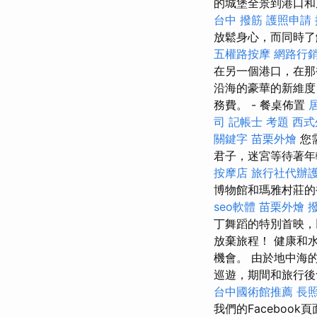
的城堡全景到港口和
台中 撥筋
護照申請
放鬆身心，而同時了
五權路按摩
網路行
在另一個港口，在那
沿海的豪華的新維度
務費。 - 餐桌佈置
司
記帳士 考題
西式
關鍵字
苗栗外燴
您
君子，迷宮等待著
按摩店
旅行社代辦
博物館和瑪雅村莊的
seo軟體
苗栗外燴
丁舞蹈的特別首映，
放棄旅程！ 健康和
機會。 由於地中海的
巡遊，期間和旅行
台中國術館推薦
長
我們的Faceboo