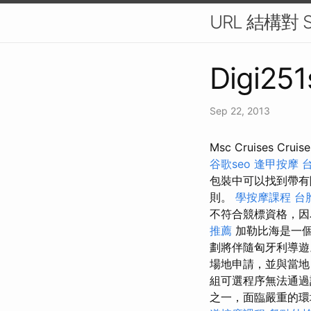
URL 結構對
Digi251
Sep 22, 2013
Msc Cruises C
谷歌seo
逢甲按摩
包裝中可以找到帶有
則。
學按摩課程
台
不符合競標資格，因
推薦
加勒比海是一個
劃將伴隨匈牙利導
場地申請，並與當
組可選程序無法通
之一，面臨嚴重的