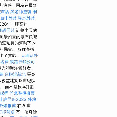
舒適感，因為在最舒
按摩店
吳老師整復
網
台中外燴
歐式外燴
026年，即高迪
胞證照片
計劃半天的
風景如畫的瀑布歡迎
的駕駛員的幫助下沐
的機會。 各種各樣
做出了貢獻。
buffet外
報名費
網路行銷公司
陽光和海洋愛好者，
薦
台胞證新北
馬賽
大教堂建於18世紀以
是，而不是原本計劃
課程
竹北整復推薦
證照班2023
外燴
外燴推薦
在20世
打掃阿姨
有一個奇妙