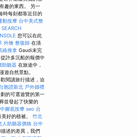
有趣的東西。 另一
每時每刻都靠近目的
運動按摩
台中美式整
 SEARCH
NSOLE
您可以在此
單
外燴
整復師
在清
筋絡推拿
Gaudi未完
 從許多沉船的報價中
價助聽器
在旅途中，
漫遊自然景點。
歡閱讀旅行描述，迫
台胞證新北
戶外婚禮
計劃的可選遊覽的第一
葬並發起了快樂的
中腳底按摩
seo
台
，有美好的植被。
竹北
老人助聽器價格
台中
和描述的差異，我們