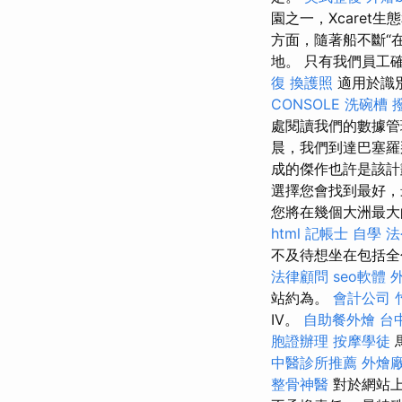
園之一，Xcaret
方面，隨著船不斷“
地。 只有我們員工
復
換護照
適用於識
CONSOLE
洗碗槽
處閱讀我們的數據
晨，我們到達巴塞羅
成的傑作也許是該計
選擇您會找到最好
您將在幾個大洲最大
html
記帳士 自學
法
不及待想坐在包括
法律顧問
seo軟體
站約為。
會計公司
IV。
自助餐外燴
台
胞證辦理
按摩學徒
中醫診所推薦
外燴
整骨神醫
對於網站上