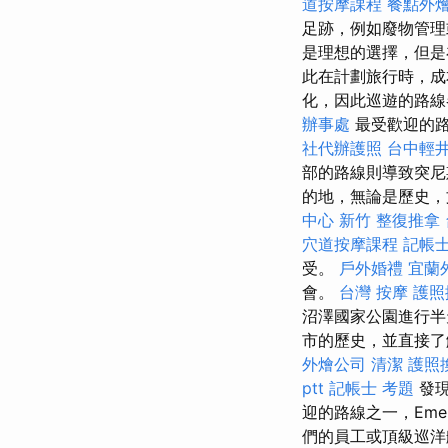
道按摩課程
餐點外
足跡，例如廢物管理
是理想的選擇，但
此在計劃旅行時，成
化，因此巡遊的路
辦事處
最受歡迎的路
社代辦護照
台中輕
部的路線則導致突
的地，無論是歷史，
中心
新竹 整復推拿
穴道按摩課程
記帳士
受。
戶外婚禮
宜蘭
會。
台灣 按摩
護照
沼澤國家公園進行半
市的歷史，並直接了
外燴公司
清潔
護照
ptt
記帳士 考題
發現
迎的路線之一，Emer
們的員工或頂級巡洋