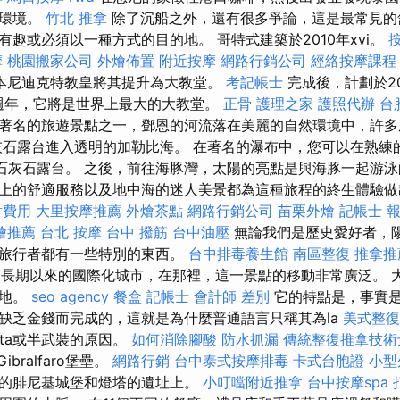
奇環境。
竹北 推拿
除了沉船之外，還有很多爭論，這是最常見的
趣或必須以一種方式的目的地。 哥特式建築於2010年xvi。
摩
桃園搬家公司
外燴佈置
附近按摩
網路行銷公司
經絡按摩課程
本尼迪克特教皇將其提升為大教堂。
考記帳士
完成後，計劃於2
00週年，它將是世界上最大的大教堂。
正骨
護理之家
護照代辦
台
著名的旅遊景點之一，鄧恩的河流落在美麗的自然環境中，許多
灰石露台進入透明的加勒比海。 在著名的瀑布中，您可以在熟練
的石灰石露台。 之後，前往海豚灣，太陽的亮點是與海豚一起游泳
上的舒適服務以及地中海的迷人美景都為這種旅程的終生體驗
射費用
大里按摩推薦
外燴茶點
網路行銷公司
苗栗外燴
記帳士 
燴推薦
台北 按摩
台中 撥筋
台中油壓
無論我們是歷史愛好者，
個旅行者都有一些特別的東西。
台中排毒養生館
南區整復
推拿推
）是一個長期以來的國際化城市，在那裡，這一景點的移動非常廣泛。 
在地。
seo agency
餐盒
記帳士 會計師 差別
它的特點是，事實
缺乏金錢而完成的，這就是為什麼普通語言只稱其為la
美式整復
uita或半武裝的原因。
如何消除腳酸
防水抓漏
傳統整復推拿技術士
ibralfaro堡壘。
網路行銷
台中泰式按摩排毒
卡式台胞證
小型
的腓尼基城堡和燈塔的遺址上。
小叮噹附近推拿
台中按摩spa