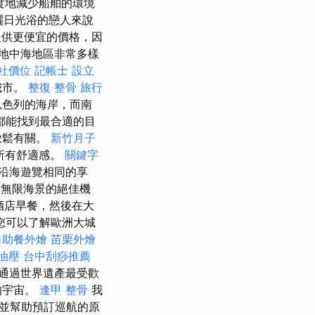
度地減少船舶的環境
曬日光浴的戀人來說
供更便宜的價格，因
地中海地區非常多樣
社價位
記帳士
設立
城市。
整復 整骨
旅行
以色列的海岸，而南
都能找到最合適的目
放鬆有關。
新竹月子
所有舒適感。
關鍵字
沿海遊覽相同的享
無限海景的絕佳機
酒店早餐，然後在大
您可以了解歐洲大城
自助餐外燴
苗栗外燴
油壓
台中刮痧推薦
通過世界遺產最受歡
的宇宙。
逢甲 整骨
我
並幫助預訂巡航的原