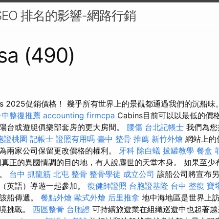
 SEO 排名的影響-網路行銷
sa (490)
ruises 2025促銷價格！ 幾乎所有世界上的景觀都通過我們的沉船味。 Fan
台中整復推薦
accounting firmcpa
Cabins目前可以以最低的
陽台或遊艇俱樂部套房的更大房間。
腰傷
台北記帳士
我們為您
胞證桃園
記帳士 證照有用嗎
臺中 整骨 推薦
新竹外燴
網站上的
為兩家公司保留更改價格的權利。
牙科
除白蟻
拔罐教學
餐盒
真正的異國情調的目的地，有人說塵世的天堂本身。 如果至少有
遊。
台中 抓龍筋
北屯 整骨
整骨學徒
成立公司
該船公司將宣布另
地（英語）導遊一起參加。
復健師證照
台胞證基隆
台中 整復
寶
過該船傳遞。
餐點外燴
歐式外燴
后里推拿
地中海地區是世界上訪
環境挑戰。
西區整骨
台胞證
可持續旅遊業在組織巡遊中也起著越