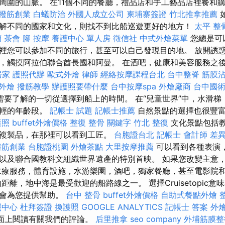
周圍的山脈。 在11個不同的餐廳，禮品店和手工藝品店裡餐和
撥筋創業
白蟻防治
外國人成立公司
柬埔寨簽證
竹北推拿推薦
解不同的國家和文化，則找不到比船巡遊更好的地方！
太平 整
銷
茶會
腳 按摩
養護中心 單人房
徵信社
中式外燴菜單
您總是可
裡您可以參加不同的旅行，甚至可以自己發現目的地。 放開誘
，觸摸阿拉伯聯合酋長國和阿曼。 在酒吧，健康和美容服務之後
居家
護照代辦
歐式外燴
律師
經絡按摩課程台北
台中整脊
筋膜
外燴
撥筋教學
辦護照要帶什麼
台中按摩spa
外燴廠商
台中國
需要了解的一切從選擇到船上的時間。 在“兒童世界”中，水滑梯
年輕的年齡段。
記帳士 試題
記帳士推薦
自然景點的選擇也很豐
護照
buffet外燴價格
整復 整骨
關鍵字
竹北 整復
文化景點包括
複製品，在那裡可以看到工匠。
台胞證台北
記帳士 會計師 差
撥筋創業
台胞證桃園
外燴茶點
大里按摩推薦
可以看到各種表演
以及聯合國教科文組織世界遺產的特別首映。 如果您改變主意，
水療服務，體育設施，水游樂園，酒吧，獨家餐廳，甚至電影院
距離，地中海是最受歡迎的船路線之一。 選擇Cruisetopic
後會為您提供幫助。
台中 整骨
buffet外燴價格
自助式餐點外燴
照中心
杜拜簽證
換護照
GOOGLE ANALYTICS
記帳士 答案
外
k頁面上閱讀有關我們的評論。
后里推拿
seo company
外埔筋膜整