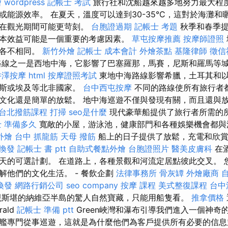
燴
wordpress
記帳士 考試
旅行社和沈船越來越多地努力最大程
或能源效率。 在夏天，溫度可以達到30-35°C，這對於海灘和
是在觀光期間可能更苛刻。
台胞證過期
記帳士 考題
秋季和春季提
本效益可能是一個重要的考慮因素。
草屯按摩推薦
按摩師證照
線各不相同。
新竹外燴
記帳士 成本會計
外燴茶點
基隆律師
徵信
線之一是西地中海，它影響了巴塞羅那，馬賽，尼斯和羅馬等
井澤按摩
html
按摩證照考試
東地中海路線影響希臘，土耳其和
尼斯或埃及等北非國家。
台中西屯按摩
不同的路線使所有旅行者
文化還是簡單的放鬆。 地中海巡遊不僅與發現有關，而且還與
台北撥筋課程
打掃
seo是什麼
現代豪華船提供了旅行者所需的
 準備多久
寬敞的小屋，游泳池，健康部門和各種娛樂機會都與
外燴
台中 抓龍筋
天母 撥筋
船上的日子提供了放鬆，充電和欣賞
換發
記帳士 書 ptt
自助式餐點外燴
台胞證照片
醫美皮膚科
在
天的可選計劃。 在道路上，各種景觀和河流定居點彼此交叉。 
解他們的文化生活。 - 餐飲企劃
法律事務所
骨灰罈
外燴廠商
換發
網路行銷公司
seo company
按摩 課程
美式整復課程
台中
斯堪的納維亞半島的驚人自然寶藏，只能用船隻看。
推拿價格
ald
記帳士 準備 ptt
Green峽灣和瀑布引導我們進入一個神奇
艦專門從事巡遊，這就是為什麼他們為客戶提供所有必要的信息