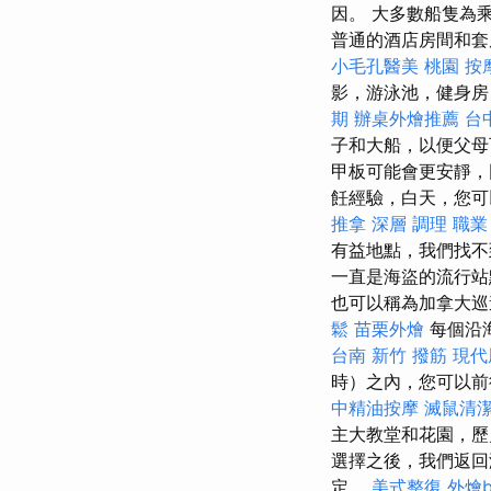
因。 大多數船隻為
普通的酒店房間和套
小毛孔醫美
桃園 按
影，游泳池，健身房
期
辦桌外燴推薦
台
子和大船，以便父
甲板可能會更安靜，
飪經驗，白天，您可
推拿 深層 調理 職
有益地點，我們找不
一直是海盜的流行站
也可以稱為加拿大巡
鬆
苗栗外燴
每個沿
台南
新竹 撥筋
現代
時）之內，您可以前往普
中精油按摩
滅鼠清
主大教堂和花園，歷
選擇之後，我們返
定。
美式整復
外燴bu