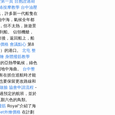
證第一頁
台胞證過期
絡按摩教學
台中油壓
地，許多新一代船隻在
地中海，氣候全年都
，但不太熱，旅遊景
錄到船。 佔領機艙，
結束後，返回船上，船
心價格
會議點心
第8
al）的港口。
北屯 整
燴
身體撥筋教學
人的亞熱帶氣候，綠色
到地中海曲。
台中整
有在抓住巡航時才能
也要保留更改路線和
做臉
協會申請流程
-
過預定的航班，並於
五顏六色的鳥類。
撥筋
Royal”介紹了海
ffet外燴價格
在計劃