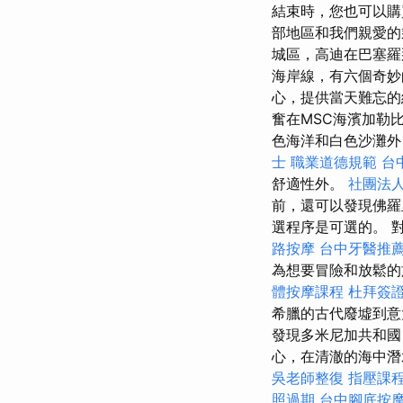
結束時，您也可以
部地區和我們親愛
城區，高迪在巴塞羅那
海岸線，有六個奇妙
心，提供當天難忘
奮在MSC海濱加勒
色海洋和白色沙灘外
士 職業道德規範
台
舒適性外。
社團法
前，還可以發現佛羅
選程序是可選的。 
路按摩
台中牙醫推
為想要冒險和放鬆
體按摩課程
杜拜簽
希臘的古代廢墟到意
發現多米尼加共和
心，在清澈的海中
吳老師整復
指壓課
照過期
台中腳底按