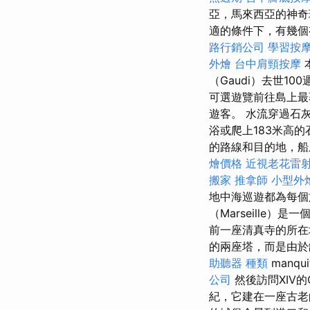
亞，馬來西亞的神
適的條件下，有幾個有
路行銷公司
學習按
外燴
台中肩頸按摩
（Gaudi）去世1
可選遊覽前往島上最
遊客。 水流穿過石
浴或爬上183米高
的路線和目的地，船
燴價格
近視老花雷
搬家
推拿師
小型外
地中海巡遊都為每
（Marseille
前一座清真寺的所
的兩座塔，而是由於
助聽器 種類
manq
公司
然後訪問XIV的G
紀，它建在一座古老