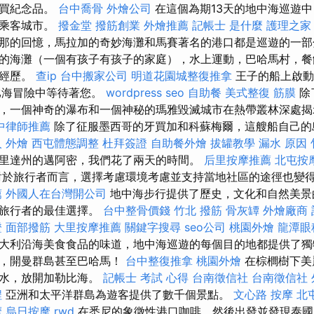
購買紀念品。
台中喬骨
外燴公司
在這個為期13天的地中海巡遊
的乘客城市。
撥金堂
撥筋創業
外燴推薦
記帳士 是什麼
護理之家
的回憶，馬拉加的奇妙海灘和馬賽著名的港口都是巡遊的一部分。 
的海灘（一個有孩子有孩子的家庭），水上運動，巴哈馬村，餐
的經歷。
查ip
台中搬家公司
明道花園城整復推拿
王子的船上啟動
比海冒險中等待著您。
wordpress seo
自助餐
美式整復 筋膜
除
，一個神奇的瀑布和一個神秘的瑪雅毀滅城市在熱帶叢林深處
中律師推薦
除了征服墨西哥的牙買加和科蘇梅爾，這艘船自己的
人
外燴
西屯體態調整
杜拜簽證
自助餐外燴
拔罐教學
漏水 原因
里達州的邁阿密，我們花了兩天的時間。
后里按摩推薦
北屯按
對於旅行者而言，選擇考慮環境考慮並支持當地社區的途徑也變
薦
外國人在台灣開公司
地中海步行提供了歷史，文化和自然美景
的旅行者的最佳選擇。
台中整骨價錢
竹北 撥筋
骨灰罈
外燴廠商
證
面部撥筋
大里按摩推薦
關鍵字搜尋
seo公司
桃園外燴
龍潭眼
大利沿海美食食品的味道，地中海巡遊的每個目的地都提供了獨
國，開曼群島甚至巴哈馬！
台中整復推拿
桃園外燴
在棕櫚樹下美
潛水，放開加勒比海。
記帳士 考試 心得
台南徵信社
台南徵信社
程
亞洲和太平洋群島為遊客提供了數千個景點。
文心路 按摩
北
摩
烏日按摩
rwd
在悉尼的象徵性港口咖啡，然後出發並發現泰國