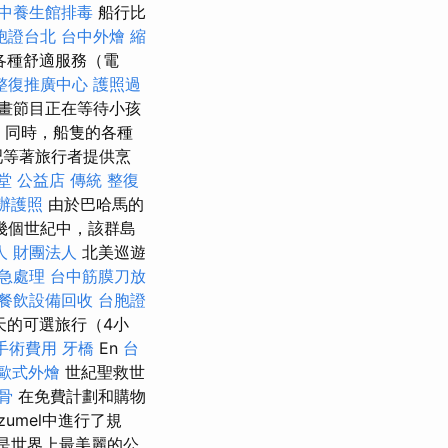
中養生館排毒
船行比
胞證台北
台中外燴
縮
各種舒適服務（電
整復推廣中心
護照過
畫節目正在等待小孩
同時，船隻的各種
吧等著旅行者提供烹
 堂 公益店 傳統 整復
辦護照
由於巴哈馬的
幾個世紀中，該群島
人 財團法人
北美巡遊
緊急處理
台中筋膜刀放
餐飲設備回收
台胞證
天的可選旅行（4小
手術費用
牙橋
En
台
歐式外燴
世紀聖救世
骨
在免費計劃和購物
zumel中進行了規
是世界上最美麗的公