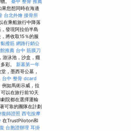
購物。
臺中 整骨 推薦
如果您想同時在海邊
骨
台北外燴
接骨所
以在乘船旅行中降落
惑，發現阿拉伯半島
，將收取15％的服
沾黏撥筋
網路行銷公
術館推薦
台中 筋膜刀
，游泳池，沙盒，癮
富多彩。
新墓第一年
教堂，墨西哥公墓，
異
台中 整骨 dcard
，例如馬術示威，拉
可以在旅行前10天
和劇院都在選擇運輸
意味著可靠的團隊在計劃
整復師證照
西屯按摩
燴
在TrustPiloton和
復
台胞證辦理
耳掛