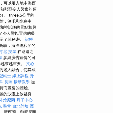
中，可以引入地中海西
熱那亞令人興奮的舊
three.5公里的
館，酒吧和水療中
和神話般的景點和興
了令人難以置信的藍
揭示了其秘密。
記帳
島嶼，海洋礁和船的
竹北 按摩
在巡遊之
摩
參與廣告宣傳的可
得越來越重要。
文心
的迷人融合，使其成
記帳士 線上課程
身
科
長照
按摩教學
從
特而豐富的體驗。
麗的沙灘上放鬆身
外燴廠商
月子中心
屯 整骨
台北外燴
護
，新西蘭，印度尼西