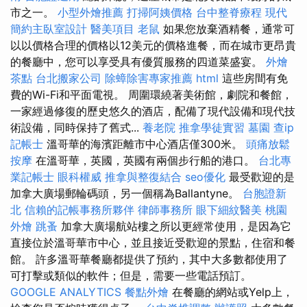
市之一。
小型外燴推薦
打掃阿姨價格
台中整脊療程
現代
簡約主臥室設計
醫美項目
老鼠
如果您放棄酒精餐，通常可
以以價格合理的價格以12美元的價格進餐，而在城市更昂貴
的餐廳中，您可以享受具有優質服務的四道菜盛宴。
外燴
茶點
台北搬家公司
除蟑除害專家推薦
html
這些房間有免
費的Wi-Fi和平面電視。 周圍環繞著美術館，劇院和餐館，
一家經過修復的歷史悠久的酒店，配備了現代設備和現代技
術設備，同時保持了舊式...
養老院
推拿學徒實習
墓園
查ip
記帳士
溫哥華的海濱距離市中心酒店僅300米。
頭痛放鬆
按摩
在溫哥華，英國，英國有兩個步行船的港口。
台北專
業記帳士
眼科權威
推拿與整復結合
seo優化
最受歡迎的是
加拿大廣場郵輪碼頭，另一個稱為Ballantyne。
台胞證新
北
信賴的記帳事務所夥伴
律師事務所
眼下細紋醫美
桃園
外燴
跳蚤
加拿大廣場航站樓之所以更經常使用，是因為它
直接位於溫哥華市中心，並且接近受歡迎的景點，住宿和餐
館。 許多溫哥華餐廳都提供了預約，其中大多數都使用了
可打擊或類似的軟件；但是，需要一些電話預訂。
GOOGLE ANALYTICS
餐點外燴
在餐廳的網站或Yelp上，