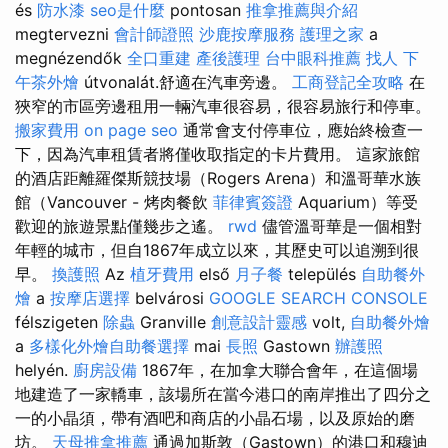
és
防水漆
seo是什麼
pontosan
推拿推薦與介紹
megtervezni
會計師證照
沙鹿按摩服務
護理之家
a
megnézendők
全口重建
產後護理
台中眼科推薦
找人
下
午茶外燴
útvonalát.舒適在汽車旁邊。
工商登記全攻略
在
狹窄的市區旁邊租用一輛汽車很容易，很容易旅行和停車。
搬家費用
on page seo
通常會支付停車位，應始終檢查一
下，因為汽車租賃者將僅收取指定的卡片費用。 這家旅館
的酒店距離羅傑斯競技場（Rogers Arena）和溫哥華水族
館（Vancouver - 烤肉餐飲
菲律賓簽證
Aquarium）等受
歡迎的旅遊景點僅幾步之遙。
rwd
儘管溫哥華是一個相對
年輕的城市，但自1867年成立以來，其歷史可以追溯到很
早。
換護照
Az
植牙費用
első
月子餐
település
自助餐外
燴
a
按摩店選擇
belvárosi
GOOGLE SEARCH CONSOLE
félszigeten
除蟲
Granville
創意設計靈感
volt,
自助餐外燴
a
多樣化外燴自助餐選擇
mai
長照
Gastown
辦護照
helyén.
廚房設備
1867年，在加拿大聯合會年，在這個場
地建造了一家轎車，該場所在當今港口的南岸推出了四分之
一的小晶須，帶有酒吧和商店的小晶石場，以及原始的磨
坊。
天母推拿推薦
通過加斯敦（Gastown）的港口和穆迪