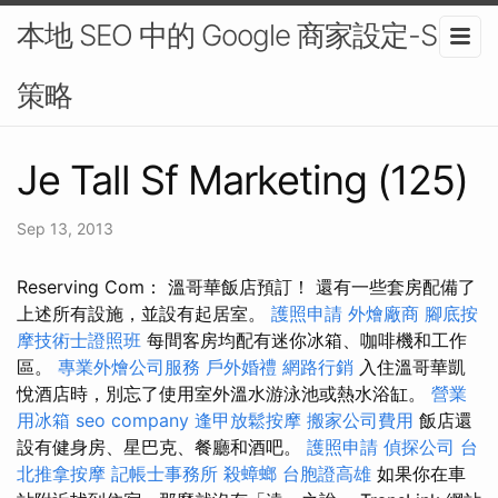
本地 SEO 中的 Google 商家設定-SEO
策略
Je Tall Sf Marketing (125)
Sep 13, 2013
Reserving Com： 溫哥華飯店預訂！ 還有一些套房配備了
上述所有設施，並設有起居室。
護照申請
外燴廠商
腳底按
摩技術士證照班
每間客房均配有迷你冰箱、咖啡機和工作
區。
專業外燴公司服務
戶外婚禮
網路行銷
入住溫哥華凱
悅酒店時，別忘了使用室外溫水游泳池或熱水浴缸。
營業
用冰箱
seo company
逢甲放鬆按摩
搬家公司費用
飯店還
設有健身房、星巴克、餐廳和酒吧。
護照申請
偵探公司
台
北推拿按摩
記帳士事務所
殺蟑螂
台胞證高雄
如果你在車