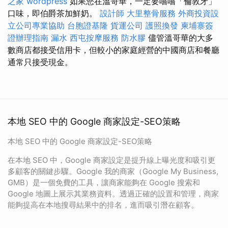
之家
wordpress
如果您在溫哥華，一定要嚐嚐「倫敦牙」
口味，即伯爵茶加鮮奶。
設計師
大里整骨服務
外商投資設
立公司專業協助
台胞證基隆
貨運公司
護照換發
柬埔寨簽
證辦理指南
漏水
西屯按摩服務
防水膠
儘管溫哥華的大多
數商店都接受信用卡，但較小的家庭經營的中國商店和餐廳
通常只接受現金。
本地 SEO 中的 Google 商家設定-SEO策略
本地 SEO 中的 Google 商家設定-SEO策略
在本地 SEO 中，Google 商家設定是提升線上曝光度和吸引更
多顧客的關鍵步驟。Google 我的商家（Google My Business,
GMB）是一個免費的工具，讓商家能夠在 Google 搜索和
Google 地圖上展示其業務資料。透過正確的設置和管理，商家
能夠提高在本地搜尋結果中的排名，進而吸引潛在顧客。