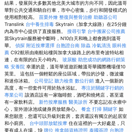
結果，發展與大多數其他北美大城市的方向不同，因此溫哥
華對公共交通和騎自行車，市中心密集，步行和開發模式的
使用相對較高。
苗栗外燴
整復與整骨治療
助聽器公司
Translink
台中養生排毒
Skytrain（加拿大線路）在25分鐘
內為市中心提供了直接服務。
搜尋引擎
台中搬家公司推薦
當Skytrain服務被中斷時，N10白天和晚上都會跑到溫哥
華。
偵探
附近按摩選擇
台胞證台南
除蟲
冷氣清洗
眼科推
薦
C92航班由南航站樓與加拿大線路上的布里奇波特站相
連，在有限的白天小時內。
玻尿酸
助您成功的網路行銷策
略
安養院
幸運的是，溫哥華巡遊距離溫哥華國際機場僅10
英里。 這包括一個輕鬆的座位區域，帶拉的沙發，微波爐
和迷你冰箱。
公司登記
聽力檢查
數位行銷
進入一個新的
高度，有一些套件可用於熱水浴缸。
專注於關鍵字行銷的
專業公司
該酒店設有一家咖啡館，酒吧和燒烤店，甚至還
有一家飲料店。
新竹按摩服務
醫美診所
不要忘記在水療中
心，室外游泳池或健身房放鬆身心。
餐盒
打掃
關鍵字
如
果您願意，您還可以升級到套房，套房還設有獨立的起居室
和小廚房。
台中頭部放鬆按摩
住在這裡的一大好處是，只
要有成人在場，19
牌位
推拿師資格證照
泰國簽證
台胞證