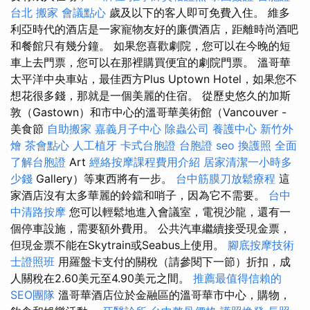
台北
搬家
會議點心
歲及以下的客人即可免費入住。 維多
利亞時代的酒店是一家寵物友好的廉價酒店，距離時尚酒吧
和餐館只有幾分鐘。 如果您喜歡劇院，您可以在今晚的短
車上去門票，您可以在那裡購買便宜的劇院門票。 溫哥華
太平洋中央車站，最佳西方Plus Uptown Hotel，如果您不
想花很多錢，那就是一個美麗的住宿。 從歷史悠久的加斯
敦（Gastown）和市中心的溫哥華美術館（Vancouver -
美食節
自助搬家
嘉義月子中心
除蟲公司
養護中心
新竹外
燴
茶會點心
人工植牙
卡式台胞證
台胞證
seo
換護照
全面
了解台胞證
Art
經絡按摩課程費用介紹
居家清潔一小時多
少錢
Gallery）等東西將有一步。
台中筋膜刀放鬆療程
這
家酒店沒有太多華麗的鈴鐺和哨子，因為它不需要。
台中
中清路按摩
您可以輕鬆地進入會議室，電視沙龍，還有一
個停車設施，需要額外費用。 公共汽車繼續接受現金票，
但現金票不能在Skytrain或Seabus上使用。
腳底按摩技術
士證照班
用羅盤卡支付的關稅（請參閱下一節）折扣，成
人關稅在2.60美元至4.90美元之間。
推薦最值得信賴的
SEO團隊
溫哥華酒店位於金融區的溫哥華市中心，購物，