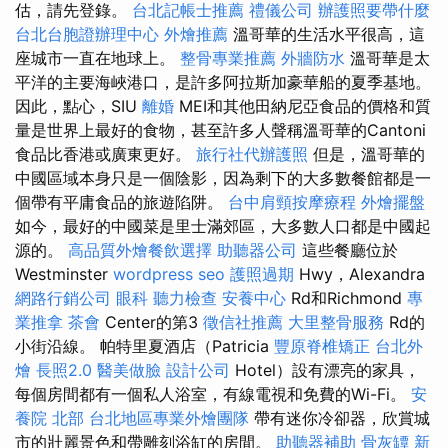
估，請先登錄。
台北記帳士推薦
禮儀公司
辦護照要帶什麼
台北台胞證辦理中心
外燴推薦
溫哥華的生活水平很高，這
座城市一直在地球上。
整骨專業推薦
外牆防水
溫哥華是太
平洋的主要海峽港口，是許多阿拉斯加豪華船的夏季基地。
因此，點心，SIU
離婚
MEI和其他田納尼亞食品的價格和質
量是世界上最好的食物，甚至許多人聲稱溫哥華的Cantoni
食品比香港或廣東更好。
旅行社代辦護照
但是，溫哥華的
中國區域本身只是一個陰影，因為剩下的大多數餐館都是一
個帶有平庸食品的旅遊陷阱。
台中肩頸按摩療程
外燴擺盤
如今，最好的中國菜是里士滿郊區，大多數人口都是中國起
源的。
高品質外燴餐飲選擇
助聽器公司
這些餐廳位於
Westminster
wordpress seo
護照過期
Hwy，Alexandra
網路行銷公司
眼科
聽力檢查
安養中心
Rd和Richmond
專
業推拿
茶會
Center的第3
徵信社推薦
大里整骨服務
Rd的
小街沿線。 帕特里夏酒店（Patricia
豐原脊椎矯正
台北外
燴
長照2.0
醫美做臉
設計公司
Hotel）設有漂亮的家具，
每個房間都有一個私人浴室，有線電視和免費的Wi-Fi。
安
養院 北部
台北地區專業外燴團隊
帶有迷你冷卻器，欣賞城
市的壯麗景色和帶雕刻浴缸的房間。
助聽器補助
骨灰罈
新