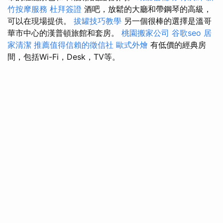
竹按摩服務
杜拜簽證
酒吧，放鬆的大廳和帶鋼琴的高級，
可以在現場提供。
拔罐技巧教學
另一個很棒的選擇是溫哥
華市中心的漢普頓旅館和套房。
桃園搬家公司
谷歌seo
居
家清潔
推薦值得信賴的徵信社
歐式外燴
有低價的經典房
間，包括Wi-Fi，Desk，TV等。