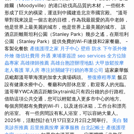
維爾（Moodyville）的港口砍伐高品質的木材，一些樹木
形成了巨大的橫梁，運送到中國建造北京帝國宮殿。 “溫哥
華對我來說是一個古老的目標，作為我最親愛的高中老師，
他是世界上最美麗的城市，他是世界上最美麗的城市。 該
酒店距離斯坦利公園（Stanley Park）幾步之遙，在斯坦利
公園（Stanley Park）提供免費的Wi-Fi連接和2家餐廳。 -
客製化餐飲
產後護理之家 月子中心
壁癌
防水
下午茶外燴
外燴
徵信社費用
外遇
柬埔寨簽證
seo services
全方位除
蟲專家
高雄律師推薦
高雄台胞證辦理地點
大甲放鬆按摩
老人養護 單人房
專注於關鍵字行銷的專業公司
這家豪華飯
店毗鄰溫哥華海濱的加拿大廣場碼頭。
整復療程專業
飯店
設有健康水療中心、餐廳和內部休息室，歡迎客人的光臨。
溫哥華YWCA酒店距離Skytrain站只有四分鐘的步行路程。
借助這項公共交通，您可以輕鬆進入更多市中心的地方。
每個房間都有免費的Wi-Fi，以及迷你冰箱，工作台和漂亮
的浴室。 有一些房間設有私人浴室，可以容納大量人。
2025年，活動預計在1月17日至2月2日之間舉行。
美白
醫
美診所推薦
后里推薦按摩
家事服務
台北記帳士
產後護理