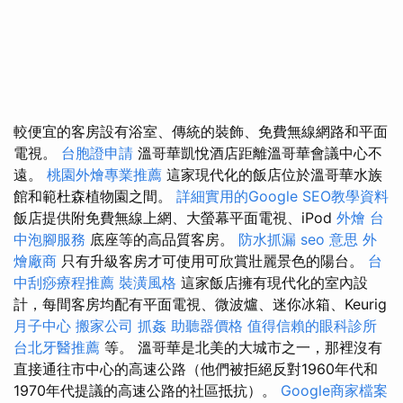
較便宜的客房設有浴室、傳統的裝飾、免費無線網路和平面
電視。
台胞證申請
溫哥華凱悅酒店距離溫哥華會議中心不
遠。
桃園外燴專業推薦
這家現代化的飯店位於溫哥華水族
館和範杜森植物園之間。
詳細實用的Google SEO教學資料
飯店提供附免費無線上網、大螢幕平面電視、iPod
外燴
台
中泡腳服務
底座等的高品質客房。
防水抓漏
seo 意思
外
燴廠商
只有升級客房才可使用可欣賞壯麗景色的陽台。
台
中刮痧療程推薦
裝潢風格
這家飯店擁有現代化的室內設
計，每間客房均配有平面電視、微波爐、迷你冰箱、Keurig
月子中心
搬家公司
抓姦
助聽器價格
值得信賴的眼科診所
台北牙醫推薦
等。 溫哥華是北美的大城市之一，那裡沒有
直接通往市中心的高速公路（他們被拒絕反對1960年代和
1970年代提議的高速公路的社區抵抗）。
Google商家檔案