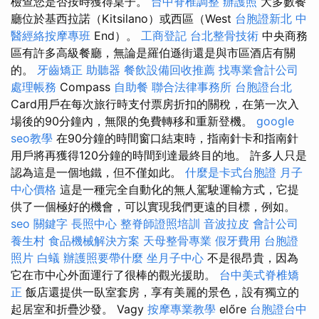
檢查您是否按時獲得桌子。
台中脊椎調整
辦護照
大多數餐
廳位於基西拉諾（Kitsilano）或西區（West
台胞證新北
中
醫經絡按摩專班
End）。
工商登記
台北整骨技術
中央商務
區有許多高級餐廳，無論是羅伯遜街還是與市區酒店有關
的。
牙齒矯正
助聽器
餐飲設備回收推薦
找專業會計公司
處理帳務
Compass
自助餐
聯合法律事務所
台胞證台北
Card用戶在每次旅行時支付票房折扣的關稅，在第一次入
場後的90分鐘內，無限的免費轉移和重新登機。
google
seo教學
在90分鐘的時間窗口結束時，指南針卡和指南針
用戶將再獲得120分鐘的時間到達最終目的地。 許多人只是
認為這是一個地鐵，但不僅如此。
什麼是卡式台胞證
月子
中心價格
這是一種完全自動化的無人駕駛運輸方式，它提
供了一個極好的機會，可以實現我們更遠的目標，例如。
seo 關鍵字
長照中心
整脊師證照培訓
音波拉皮
會計公司
養生村
食品機械解決方案
天母整骨專業
假牙費用
台胞證
照片
白蟻
辦護照要帶什麼
坐月子中心
不是很昂貴，因為
它在市中心外面運行了很棒的觀光援助。
台中美式脊椎矯
正
飯店還提供一臥室套房，享有美麗的景色，設有獨立的
起居室和折疊沙發。 Vagy
按摩專業教學
előre
台胞證台中