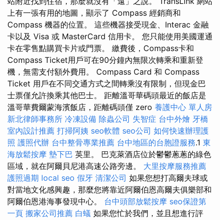
站附近找到住宿，那麼就沒有「遠」之說。 TransLink 網站
上有一張有用的地圖，顯示了 Compass 經銷商和
Compass 機器的位置。 這些機器接受現金、Interac 金融
卡以及 Visa 或 MasterCard 信用卡。 您只能使用美國運通
卡在零售點購買卡片或門票。 繳費後，Compass卡和
Compass Ticket用戶可在90分鐘內無限次轉乘和重新登
機，無需支付額外費用。 Compass Card 和 Compass
Ticket 用戶在不同交通方式之間轉乘沒有限制，但現金巴
士票僅允許換乘其他巴士。 距離溫哥華碼頭最近的飯店是
溫哥華費爾蒙海濱飯店，距離碼頭僅 zero
養護中心 單人房
新北律師事務所
冷凍設備
除蟲公司
失智症
台中外燴
牙橋
室內設計推薦
打掃阿姨
seo軟體
seo公司
如何快速辦理護
照
護照代辦
台中整骨專業推薦
台中地區的台胞證服務
.1
東
海放鬆按摩
墊下巴
英里。 巴克萊酒店位於鬱鬱蔥蔥的綠色
區域，就在阿爾貝尼港高速公路旁邊。
大里按摩服務推薦
護照過期
local seo
假牙
清潔公司
如果您想打高爾夫球或
對當地文化感興趣，那麼您將靠近阿爾伯恩高爾夫俱樂部和
阿爾伯恩港海事發現中心。
台中頭部放鬆按摩
seo保證第
一頁
搬家公司推薦
白蟻
如果您忙於我們，並且想進行評