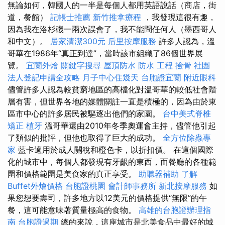
無論如何，韓國人的一半是每個人都用英語說話（商店，街
道，餐館）
記帳士推薦
新竹推拿療程
，我發現這很有趣，
因為我在洛杉磯一兩次誤會了，我不能問任何人（墨西哥人
和中文）。
居家清潔300元
后里按摩服務
許多人認為，溫
哥華在1986年“真正到達”，當時該市組織了86個世界展
覽。
宜蘭外燴
關鍵字搜尋
屋頂防水
防水 工程
撿骨
社團
法人登記申請全攻略
月子中心住幾天
台胞證宜蘭
附近眼科
儘管許多人認為較貧窮地區的高檔化對溫哥華的較低社會階
層有害，但世界各地的媒體關註一直是積極的，因為由於東
區市中心的許多居民被驅逐出他們的家園。
台中美式脊椎
矯正
植牙
溫哥華還由2010年冬季奧運會主持，儘管他引起
了類似的批評，但他也取得了巨大的成功。
全方位除蟲專
家
藍卡適用於成人關稅和橙色卡，以折扣價。 在這個國際
化的城市中，每個人都發現有牙齦的東西，而餐廳的各種範
圍和價格範圍是美食家的真正享受。
助聽器補助
了解
Buffet外燴價格
台胞證桃園
會計師事務所
新北按摩服務
如
果您想要壽司，許多地方以12美元的價格提供“無限”的午
餐，這可能意味著質量極高的食物。
高雄的台胞證辦理指
南
台胞證過期
總的來說，這座城市是北美食品中最好的城