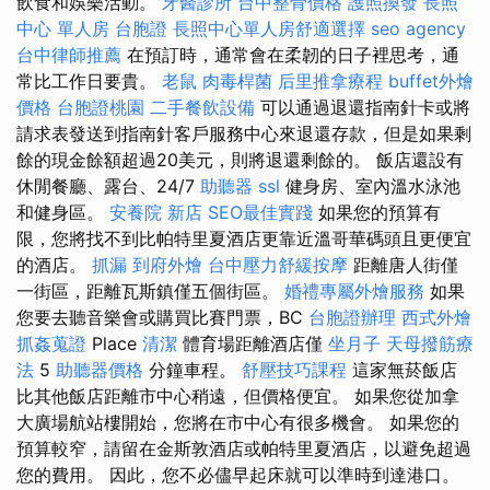
飲食和娛樂活動。
牙醫診所
台中整骨價格
護照換發
長照
中心 單人房
台胞證
長照中心單人房舒適選擇
seo agency
台中律師推薦
在預訂時，通常會在柔韌的日子裡思考，通
常比工作日要貴。
老鼠
肉毒桿菌
后里推拿療程
buffet外燴
價格
台胞證桃園
二手餐飲設備
可以通過退還指南針卡或將
請求表發送到指南針客戶服務中心來退還存款，但是如果剩
餘的現金餘額超過20美元，則將退還剩餘的。 飯店還設有
休閒餐廳、露台、24/7
助聽器
ssl
健身房、室內溫水泳池
和健身區。
安養院 新店
SEO最佳實踐
如果您的預算有
限，您將找不到比帕特里夏酒店更靠近溫哥華碼頭且更便宜
的酒店。
抓漏
到府外燴
台中壓力舒緩按摩
距離唐人街僅
一街區，距離瓦斯鎮僅五個街區。
婚禮專屬外燴服務
如果
您要去聽音樂會或購買比賽門票，BC
台胞證辦理
西式外燴
抓姦蒐證
Place
清潔
體育場距離酒店僅
坐月子
天母撥筋療
法
5
助聽器價格
分鐘車程。
舒壓技巧課程
這家無菸飯店
比其他飯店距離市中心稍遠，但價格便宜。 如果您從加拿
大廣場航站樓開始，您將在市中心有很多機會。 如果您的
預算較窄，請留在金斯敦酒店或帕特里夏酒店，以避免超過
您的費用。 因此，您不必儘早起床就可以準時到達港口。