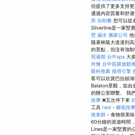
但提供了更多支持
通過內容質量和舒適
所
自助餐
您可以從
Silverline是
壁 漏水
搬家公司
他
隨著林蔭大道達到高
的景點，但沒有強制
照過期
台中spa
大多
外燴
台中筋膜放鬆
眼科推薦
搜尋引擎
客可以欣賞巴拉頓
Balaton景觀
的辦公室聯繫。 我
按摩
❌五次停下來
工具
rwd
-
腳底按
推拿師
- 食物很美
60分鐘的巡遊時間
Lines是一家堅實