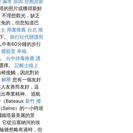
體
漏水 原因
台胞證新
塔的照片或獲得新鮮
t
不理想觀光，缺乏
避免的，但您知道巴
士 用書推薦
台北 推
一下。
旅行社代辦護照
中有60分鐘的步行
撥筋堂 幸福
行。
台中排毒推薦
護
想選擇。
記帳士線上
輪椅接觸，因此對於
 解壓
您有一個友好
客人友善而友好，這
出專業精神。 巡航
ateaux
新竹 撥
（Seine）的一小時巡
爾鐵塔最美麗的景
，它從沿塞納河的埃
輪雖然略有過時，但