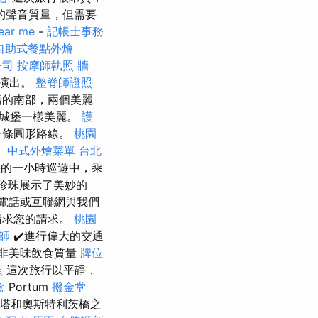
的聲音質量，但需要
ear me
-
記帳士事務
自助式餐點外燴
公司
按摩師執照
牆
迴演出。
整脊師證照
橋的南部，兩個美麗
達城堡一樣美麗。
護
一條圓形路線。
桃園
。
中式外燴菜單
台北
的一小時巡遊中，乘
船的珍珠展示了美妙的
過電話或互聯網與我們
請求您的請求。
桃園
師
✔️進行偉大的交通
非美味飲食質量
牌位
照
這次旅行以平靜，
盒
Portum
撥金堂
鐵塔和奧斯特利茨橋之