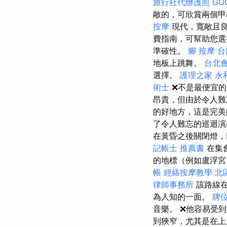
旅行社代辦護照
GO
敞的，可欣賞兩個
按摩
現代，寬敞且
費指南，可幫助您選
準確性。
腳 按摩
台
地板上跳舞。
台北
選擇。
護理之家 永
術士
❌不是最便宜
昂貴，但由於令人難
的好地方，這是完
了令人難忘的巡迴
在黃昏之後關閉燈，
記帳士 推薦書
在集
的地標（例如盧浮宮
帳
經絡按摩教學
北
律師事務所
該路線在
為人知的一面。
牌
音樂。 ❌他容易受
到狹窄，尤其是在