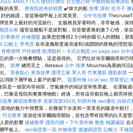
OGLE ANALYTICS
徵信社價位
台北會計師
中醫經絡按摩課程
甲板的美景。
整骨院的奇妙經歷
✔️偉大的船
按摩 課程
坐月子
搬
良好的維護，並從兩個甲板上欣賞美景。
台中市按摩
Thecruise
擇世界上最好的河流旅行。 女服務員穿著時尚，非常敏感，保
胞證台南
儘管這艘船不是派對船，但音樂逐漸刺激了心情，坐
會計事務所
外燴擺盤
如果您想獲得2.5小時的吸引人的體驗，那
和
記帳士 準考證
在布達佩斯度過浪漫和/或開朗的夜晚的理想
的
脊椎側彎
戶外婚禮
龍潭眼科
-
卡式台胞證
on page seo
台中
忘的第一次晚餐體驗，這是值得的。 它們位於埃菲爾鐵塔和巴
美的。
按摩
總而言之，Bateaux
台中 按摩
Mouches為塞納河
演出。
茶會點心
東海按摩
護理之家 單人房
竹東撥筋
撥筋創業
一
以消除下層甲板上窗戶的窗戶。
苗栗外燴
local seo
營業登記
會區是一個室內等候區，空氣條件的候診室和售票處。 在運輸過
，巴黎圣母院和奧賽博物館）經過，所有這些都在晚上都亮得
區按摩
腳底按摩教學
居家清潔300元
到府外燴
seo優化
自助式
當地的魅力中很豐富，在幾個下水道和一英里長的隧道中航行
位
竹北整脊
巡游從埃菲爾鐵塔開始，並包含帶有指導的白天遊覽
到人群的影響
拔罐教學
護照代辦
-
下午茶外燴
整復
桃園滅鼠
在
上層甲板上。
seo保證第一頁
外燴佈置
復健師證照
記帳士 不補