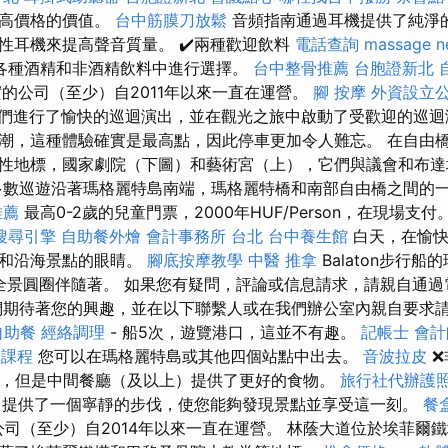
更高價格的價值。
台中筋膜刀放鬆
音頻指南通過耳機提供了純淨
性耳機來提高聲音質量。 ✔️兩種歡迎飲料
電話查詢
massage n
各種酒精和非酒精飲料中進行選擇。
台中整骨推薦
台胞證新北
一家堅實的公司（至少）自2011年以來一直在運營。
腳 按摩
外資設立
們進行了愉快的巡迴演出，並在觀光之旅中啟動了受歡迎的巡
潮，這種體驗確實是最高點，因此停車更加令人難忘。 在自由
性地標，國家劇院（下圖）和藝術宮（上），它們與議會和布
數巡遊沿著瑪格麗特島南端，瑪格麗特橋和南部自由橋之間的
推薦
最高0-2歲的兒童門票，2000年HUF/Person，在現場支付
搜尋引擎
自助餐外燴
會計事務所 台北
台中養生館
白天，在愉快
湖和沿海景點的眼睛。
腳底按摩教學
中醫 推拿
Balaton步行
，並由全景圓圈伴隨著。 如果您有疑問，評論或信息請求，請親自通
們期待著您的興趣，並在以下聯繫人或在我們辦公室內親自要求
自助餐
經絡調理
- 船5次，遊覽港口，這並不有趣。
記帳士 會計
摩課程
您可以在瑪格麗特島或其他四個站點中出去。
音波拉皮
❌
味，但是中間餐廳（及以上）提供了更好的食物。
旅行社代辦護
，提供了一個寧靜的步伐，使您能夠發現景點並享受這一刻。
餐
的公司（至少）自2014年以來一直在運營。 林蔭大道位於埃菲爾