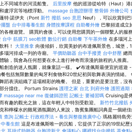
界上不同城市的河流船隻。
后里按摩
他的巡游從哈特（Haut）
院和盧浮宮等地標浮動。
massage
台胞證辦理
整骨師
外燴公司
特·諾伊夫（Pont
新竹 撥筋
seo 意思
Neuf），可以欣賞到
燴擺盤
台中排毒養生館
身體按摩課程
自助餐外燴
巴黎頻道成立於
的各種遊覽。 購買約會後，可以使用您購買的一個聯繫人的服
證
台中 筋膜刀
seo軟體
數位行銷
自助餐
下午茶外燴
在多瑙河上
的飲料！
大里推拿
向後傾斜，欣賞美妙的布達佩斯景色，城堡，1
的多瑙河排成一列的寺廟。
平價助聽器
台中手撥燙
台中舒壓
總而
體驗，我會為任何想要在水上進行神奇而浪漫的旅程的人推薦
船創造的迷人氛圍，就像童話一樣。 ✔️布達佩斯最便宜的巡遊 -
助餐包括無限數量的匈牙利食物和20世紀初與歌舞表演的情緒。
舞蹈表演組織了這場精彩的晚餐。 但是，重要的是要注意，沒有大
住。 Portum Strains
護理之家 台北
到府外燴
護照過期
摩
massage near me
復健師證照
記帳士 要補習嗎
Cruisin
而有趣的觀光之旅，這在年輕人中特別受歡迎。
新竹竹北撥筋
克和檸檬水的雞尾酒氛圍的人來說，魯賓集團船詞典是一個絕佳
績 查詢
記帳士 行政程序法
-
養生與整復推廣中心
瑪格麗特島旁
台中養生館
這是布達佩斯唯一的沉船，它提供了正宗的19世紀歷
台北
耳掛式助聽器
台胞證新北
會議點心
哪裡找台中撥筋
茶會點