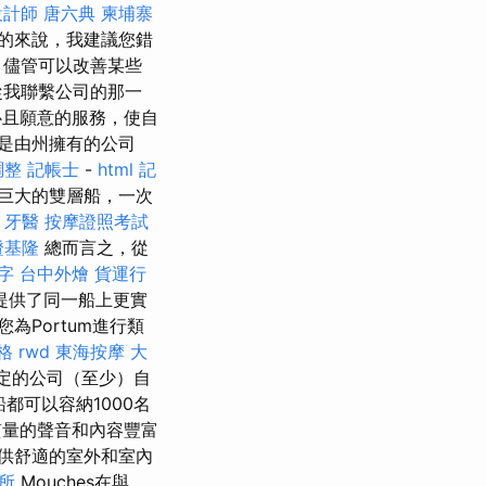
設計師
唐六典
柬埔寨
的來說，我建議您錯
 儘管可以改善某些
從我聯繫公司的那一
且願意的服務，使自
是由州擁有的公司
調整
記帳士
-
html
記
巨大的雙層船，一次
牙醫
按摩證照考試
證基隆
總而言之，從
鍵字
台中外燴
貨運行
提供了同一船上更實
為Portum進行類
格
rwd
東海按摩
大
穩定的公司（至少）自
都可以容納1000名
質量的聲音和內容豐富
供舒適的室外和室內
所
Mouches在與