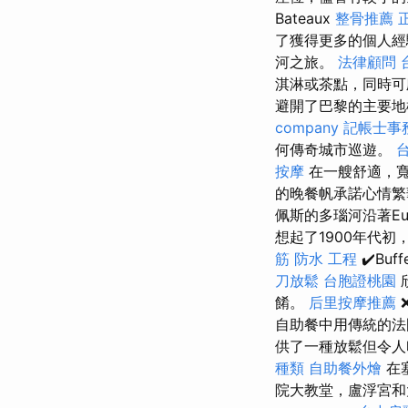
Bateaux
整骨推薦
了獲得更多的個人經
河之旅。
法律顧問
淇淋或茶點，同時
避開了巴黎的主要地
company
記帳士事
何傳奇城市巡遊。
按摩
在一艘舒適，寬
的晚餐帆承諾心情繁
佩斯的多瑙河沿著E
想起了1900年代
筋
防水 工程
✔️Bu
刀放鬆
台胞證桃園
餚。
后里按摩推薦
自助餐中用傳統的法
供了一種放鬆但令人
種類
自助餐外燴
在
院大教堂，盧浮宮