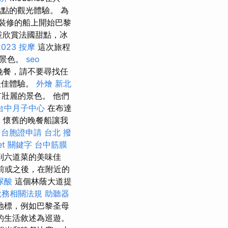
點點的觀光體驗。 為
近裝修的船上開始巴黎
，並欣賞法國甜點，冰
023
按摩
這次旅程
市景色。
seo
晚餐，請不要尋找任
最佳體驗。
外燴
新北
壯麗的景色。 他們
台中月子中心
在布達
拿
懷舊的晚餐船讓我
台胞證申請
台北 撥
et
關鍵字
台中筋膜
到六道菜的美味佳
前或之後，在附近的
尿酸
這個林蔭大道提
稅務相關法規
助聽器
地標，例如巴黎圣母
的生活敘述為巡遊。