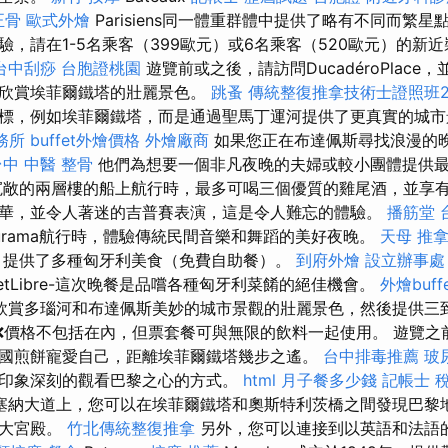
正骨
歐式外燴
Parisiens同一體重群體中提供了略有不同而繁星
驗，請在1-5名乘客（399歐元）或6名乘客（520歐元）的新
台中刮痧
台胞證桃園
遊覽前或之後，請訪問DucadéroPlace
可欣賞埃菲爾鐵塔的壯麗景色。
跳蚤
傳統整復推拿技術士證照班2
標，例如埃菲爾鐵塔，而是通過聖馬丁運河提供了更真實的城
務所
buffet外燴價格
外燴廠商
如果您正在布達佩斯尋找浪漫的
台中 中醫 整骨
他們為想要一個非凡夜晚的夫婦或較小團體提供
敞的兩層樓的船上航行時，最多可喝三個優質的雞尾酒，並享有
華，並令人著迷的吉普賽表演，這是令人難忘的體驗。
播筋堂
urama航行時，體驗傳統民間音樂和舞蹈的美好夜晚。
天母 推
初，提供了多種匈牙利美食（免費自助餐）。
到府外燴
設立辦事處
ffetLibre-這次晚餐是品嚐各種匈牙利菜餚的絕佳機會。
外燴buff
欣賞多瑙河和布達佩斯美妙的城市景觀的壯麗景色，然後提供三
❌價格不包括在內，但票套餐可與無限的飲料一起使用。 遊覽之
國煎餅寵愛自己，距離埃菲爾鐵塔幾步​​之遙。
台中排毒推薦
玻
印象深刻的觀看巴黎之心的方式。
html
月子餐多少錢
記帳士 
塞納大道上，您可以在埃菲爾鐵塔和奧斯特利茨橋之間發現巴黎
和大宮殿。
竹北傳統整復推拿
另外，您可以連接到以英語和法語