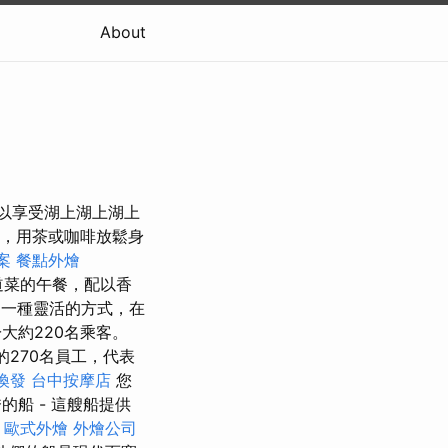
About
可以享受湖上湖上湖上
，用茶或咖啡放鬆身
案
餐點外燴
道菜的午餐，配以香
了一種靈活的方式，在
大約220名乘客。
的270名員工，代表
換發
台中按摩店
您
船 - 這艘船提供
備
歐式外燴
外燴公司