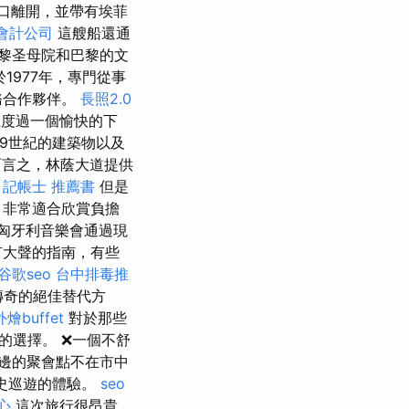
港口離開，並帶有埃菲
會計公司
這艘船還通
巴黎圣母院和巴黎的文
1977年，專門從事
務合作夥伴。
長照2.0
度過一個愉快的下
9世紀的建築物以及
言之，林蔭大道提供
。
記帳士 推薦書
但是
 非常適合欣賞負擔
 匈牙利音樂會通過現
聲的​​指南，有些
谷歌seo
台中排毒推
g是傳奇的絕佳替代方
外燴buffet
對於那些
的選擇。 ❌一個不舒
邊的聚會點不在市中
史巡遊的體驗。
seo
心
這次旅行很昂貴，