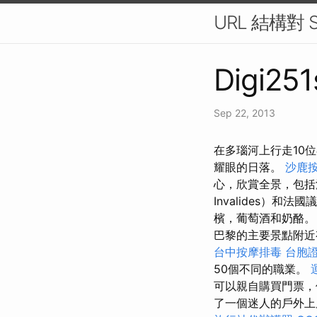
URL 結構對
Digi251
Sep 22, 2013
在多瑙河上行走10
耀眼的日落。
沙鹿
心，欣賞全景，包括
Invalides）和法
檳，葡萄酒和奶酪。
巴黎的主要景點附近
台中按摩排毒
台胞
50個不同的職業。
可以親自購買門票，
了一個迷人的戶外上