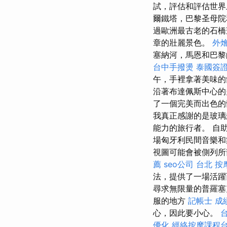
試，評估和評估世
爾鐵塔，巴黎圣母
過歐洲最古老的石橋蓬
章的壯麗景色。
外
塞納河，馬恩和巴黎
台中手撥燙
泰國簽
午，手裡拿著美味
沿著布達佩斯中心
了一個完美而出色的
我真正感謝的是玻璃
能力的旅行者。 自
場匈牙利民間音樂和
視圖可能會被側列所部分擋
薦
seo公司
台北 按
法，提供了一場活躍
尋求無限量的普羅塞
服的地方
記帳士 成
心，因此要小心。
優化
經絡按摩課程