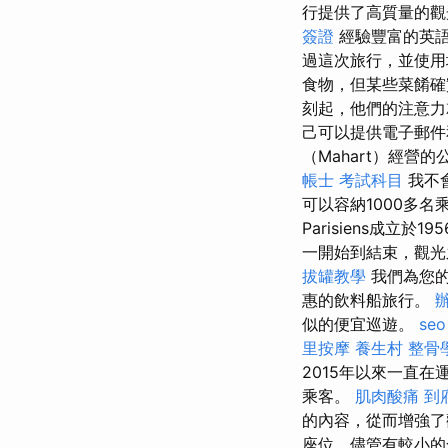
行提供了高質量的觀
簽證
經驗豐富的英
過這次旅行，並使用
食物，但某些菜餚確
刻起，他們的注意
己可以提供電子郵
（Mahart）經營
帳士 考試科目
我不
可以容納1000多名
Parisiens成立
一開始到結束，觀光
拔罐教學
我們為您的
惠的飲料船旅行。
似的便宜巡遊。
seo
里按摩
養生村
整骨
2015年以來一直在
乘客。
肌肉酸痛
到
的內容，從而增強
座位，儘管有較小