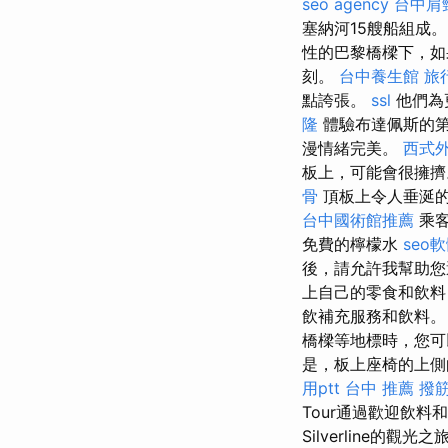
seo agency
台中肩
塞納河15艘船組成
性的巴黎橋樑下，如
刻。
台中養生館
旅
點誇張。
ssl
他們為
隆
體驗布達佩斯的第
漫情緒完美。
西式
板上，可能會很擁
骨
頂板上令人垂涎的
台中國術館推薦
乘客
免費的檸檬水
seo
後，請允許我幫助您
上自己的零食和飲
飲補充服務和飲料
橋樑等地標時，您可
是，板上座椅的上
用ptt
台中 推薦 撥
Tour通過歡迎飲
Silverline