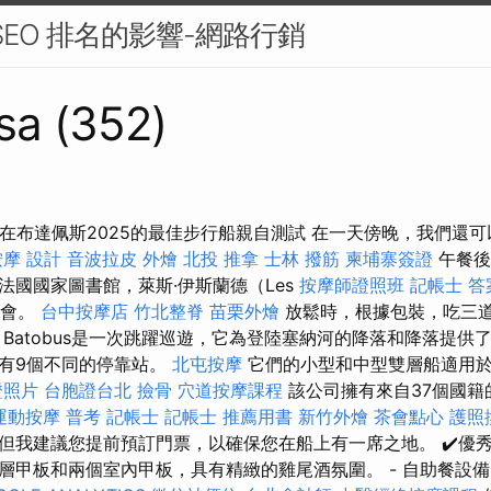
 SEO 排名的影響-網路行銷
sa (352)
位在布達佩斯2025的最佳步行船親自測試 在一天傍晚，我們還
按摩
設計
音波拉皮
外燴
北投 推拿
士林 撥筋
柬埔寨簽證
午餐後
法國國家圖書館，萊斯·伊斯蘭德（Les
按摩師證照班
記帳士 答
國議會。
台中按摩店
竹北整脊
苗栗外燴
放鬆時，根據包裝，吃三
 Batobus是一次跳躍巡遊，它為登陸塞納河的降落和降落提供
有9個不同的停靠站。
北屯按摩
它們的小型和中型雙層船適用於
證照片
台胞證台北
撿骨
穴道按摩課程
該公司擁有來自37個國籍
運動按摩
普考 記帳士
記帳士 推薦用書
新竹外燴
茶會點心
護照
但我建議您提前預訂門票，以確保您在船上有一席之地。 ✔️優秀的
層甲板和兩個室內甲板，具有精緻的雞尾酒氛圍。 - 自助餐設