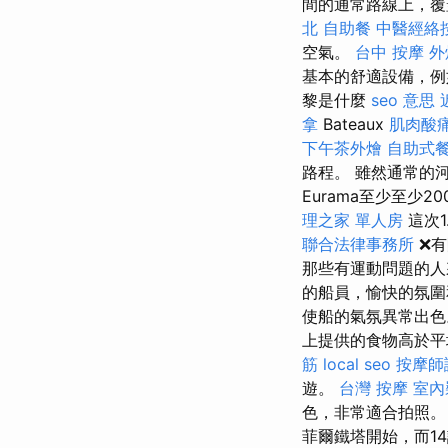
間的通常路線上，覆
北
自助餐
中醫經絡
空氣。
台中 按摩
外
基本的舒適設備，例
黎是什麼
seo 意思
拿
Bateaux
肌肉酸
下午茶外燴
自助式
路程。 雖然通常的河
Eurama至少至
理之家 單人房
這次
聯合法律事務所
❌有
那些有運動問題的
的船員，愉快的氛圍
使船的氣氛異常出色
上提供的食物高於平
筋
local seo
按摩師
遊。
台灣 按摩
室內
色，非常適合拍照
菲爾鐵塔開始，而1