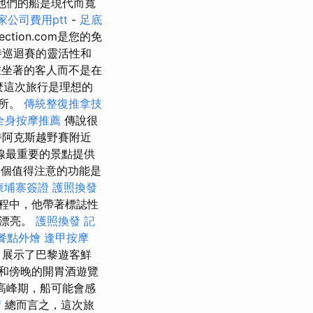
他們的船是現代而寬
家公司費用ptt
-
足底
Tection.com是您的免
持巡迴賽的靈活性和
在坐著的客人而不是在
麼這次旅行是理想的
場所。
傳統整復推拿技
全身按摩推薦
傳說很
特阿克斯越野賽附近
沿線最重要的景點提供
個值得注意的功能是
柬埔寨簽證
護照換發
程中，他帶著標誌性
很漂亮。
護照換發
記
餐點外燴
逢甲按摩
，展示了巴黎遊客鮮
和傍晚的開胃酒遊覽
高峰期，船可能會感
習
總而言之，這次旅