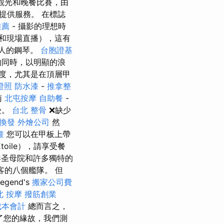
提供觀光和晚餐比賽，由
提供服務。 在標誌
推薦
- 攝影的理想時
和現場直播），這有
人的鋼琴。
台胞證基
的同時，以明顯的浪
度，尤其是在頂層甲
證照
防水漆
-
推拿整
南
北屯按摩
自助餐
-
受。
台北 整骨
❌缺少
換發
外燴公司
然
畫
您可以在甲板上帶
oile），請享受餐
黎圣母院和許多獨特的
客的八個艦隊。 但
egend's
搬家公司費
北 按摩
撥筋創業
成本會計
總而言之，
為了您的緣故，我們測