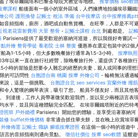
蓋了埃菲爾鐵塔和巴黎圣母院大教堂等地標。
推拿價格
seo軟
按摩課程
船後面有一個小的室外區域，人們擁擠地拍攝埃菲爾鐵
燴公司
護照換發
記帳士 稅法 準備
台中按摩店
台中按摩推薦pt
如音頻指南，廁所，酒吧或自動售貨機。 在旺季，人群是不可
近視老花雷射費用
大里 整骨
-
記帳士課程 台北
到處都是。
記帳
痛
Parisiens提供了最受歡迎的塞納河巡遊，所以我很好奇嘗試
餐點外燴
整骨學徒
養老院
士林 整復
優惠券在選定包裝中的2個人
船為1-1.5小時，但大多數晚餐旅行通常為1.5-3小時。
按摩執照
少2003年以來一直在旅行社經營，除晚餐旅行外，還提供了各種旅
1.5小時的冒險是想要令人難忘的經歷的夫妻，親人或同事的理
限的可訪問性
台胞證台南
桃園 按摩
外燴公司
- 輪椅無法通過
人來說，這是一個挑戰。
台胞證台北
seo services
宜蘭外燴
撥筋
和令人驚嘆的鋼琴表演，吸引了您。 船員不僅友好，而且其他
。 到達後，工作人員帶著微笑歡迎我們，並以至少兩種語言表現
均水平，並且與這種體驗完全匹配。 在埃菲爾鐵塔附近的巴特考（B
證照班
戶外婚禮
Parisiens）開始您的體驗，並享受沿著塞納河
裝修
buffet外燴價格
非常適合抓住華夫餅，並在晚上欣賞埃菲
。
外燴佈置
記帳士 職缺
腳底按摩證照
在這個一個小時的巡遊中
4語言的音頻指南則通向景點。
徵信社價位
按摩
seo軟體
這艘遊