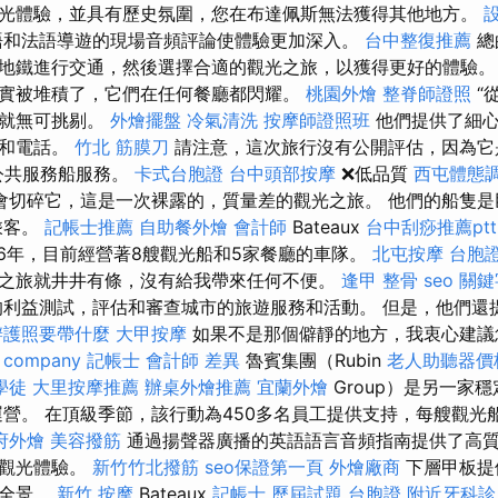
光體驗，並具有歷史氛圍，您在布達佩斯無法獲得其他地方。
語和法語導遊的現場音頻評論使體驗更加深入。
台中整復推薦
總
地鐵進行交通，然後選擇合適的觀光之旅，以獲得更好的體驗。
實被堆積了，它們在任何餐廳都閃耀。
桃園外燴
整脊師證照
“
力就無可挑剔。
外燴擺盤
冷氣清洗
按摩師證照班
他們提供了細心
件和電話。
竹北 筋膜刀
請注意，這次旅行沒有公開評估，因為它
的公共服務船服務。
卡式台胞證
台中頭部按摩
❌低品質
西屯體態
會切碎它，這是一次裸露的，質量差的觀光之旅。 他們的船隻是
乘客。
記帳士推薦
自助餐外燴
會計師
Bateaux
台中刮痧推薦ptt
於1956年，目前經營著8艘觀光船和5家餐廳的車隊。
北屯按摩
台胞
之旅就井井有條，沒有給我帶來任何不便。
逢甲 整骨
seo 關
利益測試，評估和審查城市的旅遊服務和活動。 但是，他們還
辦護照要帶什麼
大甲按摩
如果不是那個僻靜的地方，我衷心建議您
 company
記帳士 會計師 差異
魯賓集團（Rubin
老人助聽器價
學徒
大里按摩推薦
辦桌外燴推薦
宜蘭外燴
Group）是另一家
運營。 在頂級季節，該行動為450多名員工提供支持，每艘觀光船
府外燴
美容撥筋
通過揚聲器廣播的英語語言音頻指南提供了高
了觀光體驗。
新竹竹北撥筋
seo保證第一頁
外燴廠商
下層甲板提
的全景。
新竹 按摩
Bateaux
記帳士 歷屆試題
台胞證
附近牙科診