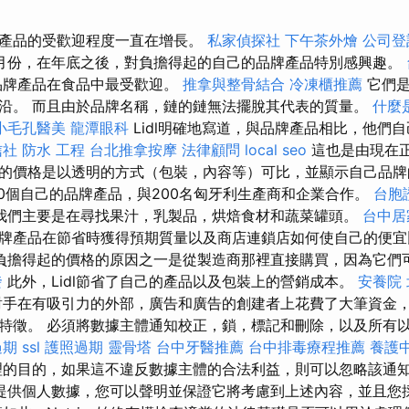
產品的受歡迎程度一直在增長。
私家偵探社
下午茶外燴
公司登
月份，在年底之後，對負擔得起的自己的品牌產品特別感興趣。
品牌產品在食品中最受歡迎。
推拿與整骨結合
冷凍櫃推薦
它們是
沿。 而且由於品牌名稱，鏈的鏈無法擺脫其代表的質量。
什麼
小毛孔醫美
龍潭眼科
Lidl明確地寫道，與品牌產品相比，他們
信社
防水 工程
台北推拿按摩
法律顧問
local seo
這也是由現在
的價格是以透明的方式（包裝，內容等）可比，並顯示自己品牌
00個自己的品牌產品，與200名匈牙利生產商和企業合作。
台胞
我們主要是在尋找果汁，乳製品，烘焙食材和蔬菜罐頭。
台中居
牌產品在節省時獲得預期質量以及商店連鎖店如何使自己的便宜
負擔得起的價格的原因之一是從製造商那裡直接購買，因為它們
發
此外，Lidl節省了自己的產品以及包裝上的營銷成本。
安養院
手在有吸引力的外部，廣告和廣告的創建者上花費了大筆資金
特徵。 必須將數據主體通知校正，鎖，標記和刪除，以及所有
過期
ssl
護照過期
靈骨塔
台中牙醫推薦
台中排毒療程推薦
養護
的目的，如果這不違反數據主體的合法利益，則可以忽略該通
提供個人數據，您可以聲明並保證它將考慮到上述內容，並且您