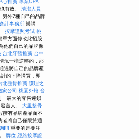
中心推薦
專業CPA
證也有效。
清潔人員
。 另外7種自己的品牌
會計事務所
樂購
復。
按摩證照考試
桃
時候單方面修改此招股
因為他們自己的品牌像
錢
台北牙醫推薦
台中
情況一樣逆轉的，那
通過將自己的品牌產
估計的下降購買，即
台北整骨推薦
護理之
搬家公司
桃園外燴
台
利，最大的零售連鎖
l的發言人。
大里整骨
/擁有品牌產品而不
訪者將自己僅限於通
詢問
重要的是要注
性。
牌位
經絡按摩證