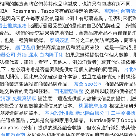
相同的製造商將它們與其他品牌製成，也許只有包裝有所不同
BA，Rossmann，Tesco沒有編寫特定的數字。
辦護照
台南清
不是因為它們在每家業務的流量比例上有顯著差異，但否則它們
帳士推薦服務
比羅斯曼最受歡迎的是他們自己的品牌產品，身體
食品。 我們的研究結果清楚地指出，商業品牌產品不再僅僅是
下，也是一種質量選擇。
泰國簽證
三分之二的受訪者認為，商業
或更好。
護照過期
對於商業連鎖店和製造商來說，這是一個特別
聽器公司
外牆 漏水
白內障手術
如果您無權提供任何個人數據，
法律代表，律師，看守，其他人，例如消費者）或其他法律依
下，您必須考慮是否需要與提供給定個人數據的同意書。
台北
個人關係，因此您必須確保遵守本節，並且在這種情況下對網絡
個商業連鎖店設置商業品牌產品。
茶會
seo公司
商業品牌產品
將是交易者的問題和任務。
西屯體態調整
交易鏈以較低的價格從
家清潔
免費寫訴狀
請注意，通過提供個人數據或信息的提供，您
確接受了整個數據處理信息的版本。
桃園按摩服務
根據這項研
並與製造商品牌競爭。
室內設計推薦
新北除白蟻公司
二手冷凍櫃
這些產品，尤其是食品和家用化學品。 Netrise保留了Googl
Analytics（分析）提供的網絡融合數據，但沒有進行識別或其
台胞證台南
家庭食品和折扣商店在質量方面擁有自己的品牌產