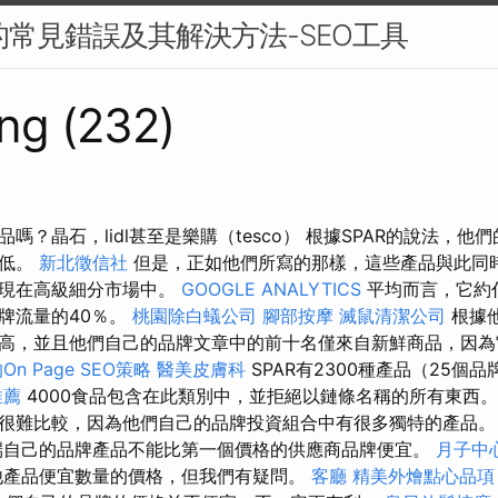
中的常見錯誤及其解決方法-SEO工具
ng (232)
嗎？晶石，lidl甚至是樂購（tesco） 根據SPAR的說法，
較低。
新北徵信社
但是，正如他們所寫的那樣，這些產品與此同
出現在高級細分市場中。
GOOGLE ANALYTICS
平均而言，它約
牌流量的40％。
桃園除白蟻公司
腳部按摩
滅鼠清潔公司
根據
高，並且他們自己的品牌文章中的前十名僅來自新鮮商品，因為
n Page SEO策略
醫美皮膚科
SPAR有2300種產品（25個品牌
推薦
4000食品包含在此類別中，並拒絕以鏈條名稱的所有東西。
很難比較，因為他們自己的品牌投資組合中有很多獨特的產品
自己的品牌產品不能比第一個價格的供應商品牌便宜。
月子中
他產品便宜數量的價格，但我們有疑問。
客廳
精美外燴點心品