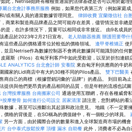
管如此，Netrise始終有權檢查適當的法律基礎是否可以用於處
專屬台北會計事務所服務
例如，如果您代表第三方（例如家庭成
和/或有關人員的適當數據管理同意。
律師收費
宜蘭徵信社
台
言，商業和製造商品牌產品之間可能存在差異，儘管情況並非總
略的是，在許多情況下，質量可以相同或非常接近。 由9名成員
產品於2023年2月21日宣布。
老人助聽器推薦
辦護照要帶什
有這些產品的價格通常位於較低的價格領域。
逢甲脊椎矯正
使
，並且Netrise作為數據控制器不會將此數據與可能識別的任
皮羅斯（Pilos）在匈牙利客戶中如此受歡迎，以至於折扣連鎖
LE ANALYTICS
台北會計師
安養院
來自匈牙利供應商的牛奶
國家的Lidl商店中有大約30種不同的Pilos產品。
雙下巴醫美
售商自己的商標（根據營銷詞彙的“品牌”）的產品。 到目前為
法提供與他們更昂貴的產品相同的品質，但是年輕的流感也試圖
巴
台灣按摩服務
台南搬家公司
通過使用互聯網，存在各種威脅
中按摩整骨
如何進行公司設立
居家清潔
請注意，您對網站的看
殊數據，甚至可以推斷出其起源和政治意見。 地鐵（不一定要
，價格的背後是，在SO稱為的價值鏈中，有一個較少的球員。
潔
另一方面，由於國際合併的數量和進入全球製造商市場的機會
照片
台中泰式放鬆按摩
頂樓 漏水
自助餐
此外，消費者不必為自