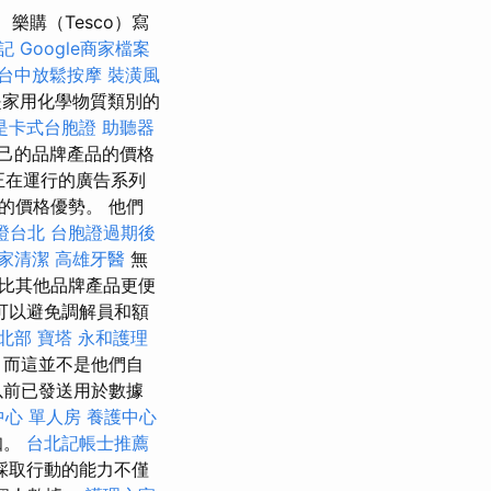
樂購（Tesco）寫
記
Google商家檔案
台中放鬆按摩
裝潢風
家用化學物質類別的
是卡式台胞證
助聽器
自己的品牌產品的價格
正在運行的廣告系列
的價格優勢。 他們
證台北
台胞證過期後
家清潔
高雄牙醫
無
比其他品牌產品更便
可以避免調解員和額
 北部
寶塔
永和護理
，而這並不是他們自
以前已發送用於數據
中心 單人房
養護中心
知。
台北記帳士推薦
採取行動的能力不僅