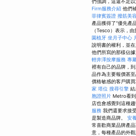
們強調，這還不足以
Firm服務介紹
他們補
菲律賓簽證
撥筋美
產品獲得了“優先產
（Tesco）表示
園植牙
坐月子中心
說明書的權利，並在
他們所寫的那樣佔據
輕井澤按摩服務
專
裡有自己的品牌，
品作為主要報價甚至
價格敏感的客戶購買
家
塔位
搜尋引擎
結
胞證照片
Metro
店也會感覺到這種趨勢，
服務
我們還要求接受
是製造商品牌。
安
常喜歡商業品牌產
意，每種產品的外觀