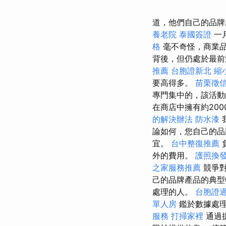
道，他們自己的品牌
養老院
泰國簽證
一
格
毫不奇怪，商業
背後，但仍處於最前
推薦
台胞證新北
縮
要高得多。
苗栗徵
專門集中的，該活動
在商店中擁有約20
的解決辦法
防水漆
論如何，您自己的品
宜。
台中整復推薦
外的費用。
護照換
之家服務推薦
競爭對
己的品牌產品的典型
處理的人。
台胞證
單人房
鑑於數據處理
服務
打掃家裡
通過