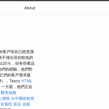
About
他們的客戶現在已經意識
時不僅出現在較低的
佔20％，但有些產品
他們的經驗，他們對
它們的客戶需求最
），Tesco
HTML
 一方面，他們正在
。
醫美做臉
心價格
台中國術館推
項
安養院 新店
偵探