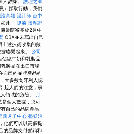
理個人數據。
護理之家
員）採取行動，我們
胞證高雄
設計師
台中
是如此。
抓姦
按摩證
的職業陪審團於2月中
麼
CBA並未寫出自己
用上述技術收集的數
何數據聯繫起來。
公司
店佔總牛奶和乳製品
和乳製品在出口市場
在自己的品牌產品的
止，大多數匈牙利人認
引起人們的注意，事
私人領域的危險。
月
法是個人數據，您可
擁有自己的品牌產品
嘉義月子中心
整脊治
，他們可以以高價提
己的品牌支付營銷和