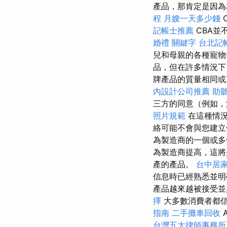
產品，那肯定是因為
程
月嫂一天多少錢
C
記帳士推薦
CBA並
婚禮
關鍵字
台北記
兒和母親的各種寵物
品，但在許多情況
牌產品的質量相同
內設計公司推薦
助
三方的同意（例如，
照片規範
在這種情況
絡可能不會與您建立
為製造商的一個或多
為製造商提高，這
產的產品。
台中居
信息時已經熟悉並明
產品越來越被接受
擇
大多數消費者都信任
指南
二手攤車回收
台灣五大律師事務所