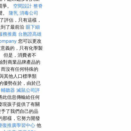
競爭。
空間設計
整脊
噪聲。
隆乳
消毒公司
了評估，只有這樣，
走到了最前沿
眼下細
服務推薦
台胞證高雄
company
您可以更改
意義的，只有化學製
。 但是，消費者不
驗對商業品牌產品的
，而沒有任何特殊的
與其他人口標準類
的優勢在於，由於已
。
輔聽器
滅鼠公司評
將此信息傳輸給任何
發現孩子提供了有關
授予了我們自己的品
寫的那樣，它努力開發
整復推廣學習中心
他