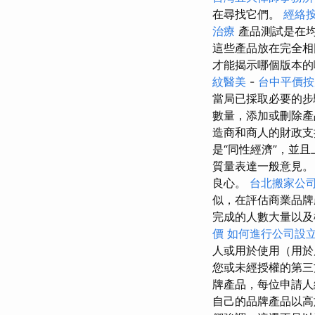
在尋找它們。
經絡
治療
產品測試是在
這些產品放在完全相
才能揭示哪個版本的
紋醫美
-
台中平價
當局已採取必要的步
數量，添加或刪除
造商和商人的財政
是“同性經濟”，並
質量表達一般意見。
良心。
台北搬家公
似，在評估商業品
完成的人數大量以及
價
如何進行公司設
人或用於使用（用
您或未經授權的第三
牌產品，每位申請人
自己的品牌產品以高