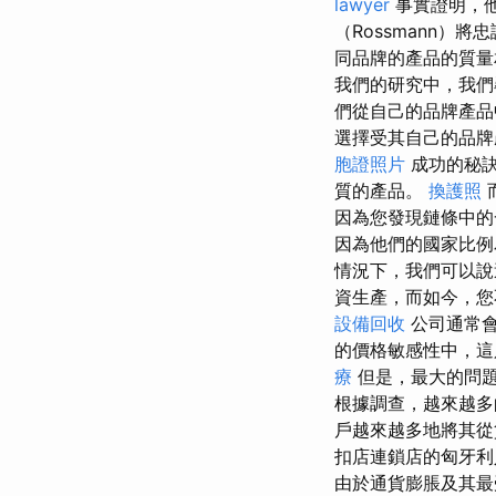
lawyer
事實證明，
（Rossmann
同品牌的產品的質量
我們的研究中，我
們從自己的品牌產品
選擇受其自己的品牌
胞證照片
成功的秘訣
質的產品。
換護照
因為您發現鏈條中的
因為他們的國家比例為
情況下，我們可以說
資生產，而如今，
設備回收
公司通常會
的價格敏感性中，這
療
但是，最大的問
根據調查，越來越多
戶越來越多地將其
扣店連鎖店的匈牙
由於通貨膨脹及其最