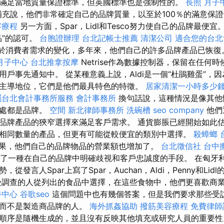
滿足當地質量保證標準，但英國標準也是強制性的。
長照
月子
充說，他們非常確定自己的品牌質量，以至於100％的滿意保
容療程
另一方面，Spar，Lidl和Tesco努力使自己的品牌最便宜
品”的認可。
台胞證辦理
台北記帳士推薦
清潔公司
適合您的台北
，由於消費者需求的變化，多年來，他們自己的許多品牌產品已恢
月子中心
台北推拿按摩
Netrise作為數據控制器，保留在任何
用戶事先通知中。 從某種意義上說，Aldi是一個“杜鵑雞蛋”，
主導地位，它們是他們最具特色的特徵。
居家清潔一小時多少
屬台北會計事務所服務
會計事務所
換句話說，這種情況是像其他
到處都是品牌。
空間
新北律師事務所
洗碗槽
seo company
他們
品牌產品的狹窄選擇來滿足客戶需求。 通貨膨脹已經開始如此
相同數量的產品，但更有可能從較便宜的類別中選擇。
殺蟑螂
果，他們自己的品牌物品的營業額也增加了。
台北徵信社
台中
看到了一種在自己的品牌中明確歧視和客戶忠誠度的手段。 在匈牙
從發言人Spar上寫了Spar，Auchan，Aldi，Penny和Lid
調查的人從列出的食品中選擇，在這些食物中，他們更喜歡商業
養中心
谷歌seo
這個問題中也有幾個答案，但是我們要求那些受
品而不是製造商品牌的人。
海外抓姦協助
撥筋美容療程
免費律師
順序是隨機生成的，並且沒有反映其他填充或研究人員的重要