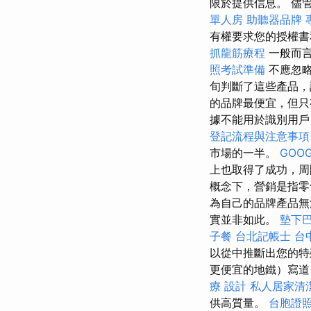
限於提供信息。 儘
單人房
助聽器品牌
有權要求您的授權書
抓龍筋療程
一般而
照考試準備
不應忽
旬判斷了這些產品，該
的品牌最便宜，但只
據不能用於識別用戶
登記流程與注意事項
市場的一半。
GOOG
上也取得了成功，周圍
概念下，營銷是指零
為自己的品牌產品無
實並非如此。
墊下
子餐
台北記帳士
台
以從中推斷出您的特
更便宜的地鐵）寫道
療
設計
私人居家清
供高質量。
台胞證