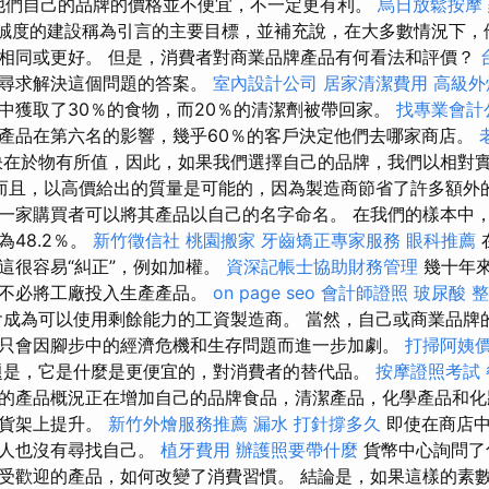
他們自己的品牌的價格並不便宜，不一定更有利。
烏日放鬆按摩
）將忠誠度的建設稱為引言的主要目標，並補充說，在大多數情況下
相同或更好。 但是，消費者對商業品牌產品有何看法和評價？
們尋求解決這個問題的答案。
室內設計公司
居家清潔費用
高級外
中獲取了30％的食物，而20％的清潔劑被帶回家。
找專業會計
產品在第六名的影響，幾乎60％的客戶決定他們去哪家商店。
在於物有所值，因此，如果我們選擇自己的品牌，我們以相對
而且，以高價給出的質量是可能的，因為製造商節省了許多額外
一家購買者可以將其產品以自己的名字命名。 在我們的樣本中
48.2％。
新竹徵信社
桃園搬家
牙齒矯正專家服務
眼科推薦
這很容易“糾正”，例如加權。
資深記帳士協助財務管理
幾十年
您不必將工廠投入生產產品。
on page seo
會計師證照
玻尿酸
整
成為可以使用剩餘能力的工資製造商。 當然，自己或商業品牌
只會因腳步中的經濟危機和生存問題而進一步加劇。
打掃阿姨
題是，它是什麼是更便宜的，對消費者的替代品。
按摩證照考試
的產品概況正在增加自己的品牌食品，清潔產品，化學產品和化
從貨架上提升。
新竹外燴服務推薦
漏水 打針撐多久
即使在商店中
利人也沒有尋找自己。
植牙費用
辦護照要帶什麼
貨幣中心詢問了
受歡迎的產品，如何改變了消費習慣。 結論是，如果這樣的素