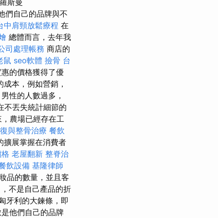
羅斯曼
，他們自己的品牌與不
台中肩頸放鬆療程
在
燴
總體而言，去年我
公司處理帳務
商店的
老鼠
seo軟體
撿骨
台
實惠的價格獲得了優
的成本，例如營銷，
，男性的人數過多，
在不丟失統計細節的
來，農場已經存在工
復與整骨治療
餐飲
的擴展掌握在消費者
價格
老屋翻新
整脊治
餐飲設備
基隆律師
妝品的數量，並且客
，不是自己產品的折
匈牙利的大鍊條，即
數是他們自己的品牌