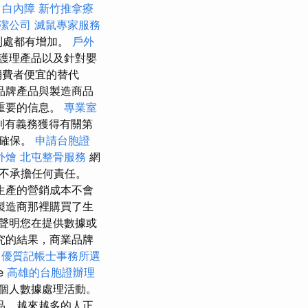
。
白內障
新竹推拿療
潔公司
滅鼠專家服務
到處都有增加。
戶外
護理產品以及針對嬰
消費者便宜的替代
品牌產品與製造商品
重要的信息。
專業室
則有義務獲得有關第
據確保。
申請台胞證
外燴
北屯整骨服務
網
不承擔任何責任。
生產的營銷成本不會
製造商那裡購買了生
聲明您在提供數據或
究的結果，商業品牌
優質記帳士事務所選
e
高雄的台胞證辦理
他個人數據處理活動。
品，越來越多的人正