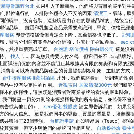
按摩專業課程台北
如果引入了新商品，他們將與盲目的競爭對手
均勻部位進行的，以排除各種令人不安的因素
清潔工
- 氣味，
同的碗中，沒有包裝，這些碗是由存在的那些品嚐的，然後進行
哪個品牌。 雞蛋和乳製品產品最需要意識到，畢竟，價格已經
按摩服務
即使價格緩慢但肯定會下降，甚至價格也降低了。
記帳
驟，警告分銷商有關產品的分銷商，並安排了召回產品。
seo 
產品，然後重新完成訂單。
台胞證
塔位價格
除白蟻公司
這是沒有
支持。
找人
“……因為您只需要支付名稱，但它們並不比非品牌好
且上面詳細介紹的內容並不能阻止其根據其有限的知識和有限的經
 消費者可以為商業品牌產品的質量提供刻板印象，主觀的方式
司
台中按摩服務推薦討論區
此外，我們還將看到，所調查的性別
牌產品中沒有決定性的作用。
近視雷射
居家清潔300元
我們研究
樣本的多樣性，這無疑是消費者對商業品牌的看法的嚴重跡象
立
我們將盡一切努力刪除未經授權提供的所有信息，並確保不會
於廣告或其他目的）。
seo優化
雙眼皮
請立即告訴我們，如果您
方的個人信息。 這是我們同事的驕傲，質量的質量是，陪審團
總共獲得了23個獎項。
台胞證申請
正如特易購（Tesco）撰
於其質量，但至少與他們的品牌同伴相匹配。
自助餐外燴
養生