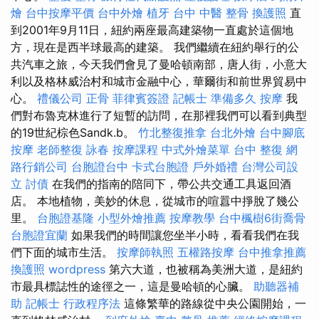
燴
台中按摩平價
台中外燴
植牙
台中 中醫 整骨
換護照
直
到2001年9月11日，紐約兩座最高建築物一直處於這個地
方，現在是西半球最高的建築。 我們繼續在紐約舉行的公
共汽車之旅，今天我們會見了曼哈頓南部，唐人街，小意大
利以及格林威治村和城市金融中心，華爾街和前世界貿易中
心。
禮儀公司
正骨
菲律賓簽證
記帳士 準備多久
按摩
我
們對布魯克林進行了短暫的訪問，在那裡我們可以看到典型
的19世紀棕色Sandk.b。
竹北整復推拿
台北外燴
台中腳底
按摩
老師整復 詠春
按摩課程
中式外燴菜單
台中 整復
網
路行銷公司
台胞證台中
卡式台胞證
戶外婚禮
台灣公司設
立
討債
在我們的指南的陪同下，帶公共交通工具返回酒
店。 本地植物，美妙的休息，從城市的喧囂中掙脫了幾公
里。
台胞證基隆
小型外燴推薦
按摩教學
台中楓樹6街喬骨
台胞證宜蘭
如果我們的時間讓您坐半小時，看看我們在我
們下面的城市生活。
按摩師執照
五權路按摩
台中推拿推薦
換護照
wordpress
第六大道，也被稱為美洲大道，是紐約
市最具標誌性的途徑之一，這是曼哈頓的心臟。
助聽器補
助
記帳士 行政程序法
這條繁華的路線從中央公園開始，一