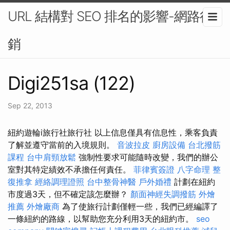
URL 結構對 SEO 排名的影響-網路行
銷
Digi251sa (122)
Sep 22, 2013
紐約遊輪i旅行社旅行社 以上信息僅具有信息性，乘客負責
了解並遵守當前的入境規則。
音波拉皮
廚房設備
台北撥筋
課程
台中肩頸放鬆
強制性要求可能隨時改變，我們的辦公
室對其特定績效不承擔任何責任。
菲律賓簽證
八字命理 整
復推拿
經絡調理證照
台中整骨神醫
戶外婚禮
計劃在紐約
市度過3天，但不確定該怎麼辦？
顏面神經失調撥筋
外燴
推薦
外燴廠商
為了使旅行計劃僅輕一些，我們已經編譯了
一條紐約的路線，以幫助您充分利用3天的紐約市。
seo