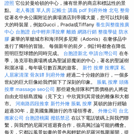
證照
它位於曼哈頓的中心，擁有世界的商店和標誌性的景
點。
老人養護 單人房
記帳士 講義 pdf
到府外燴
北屯 整骨
從著名中央公園附近的廣場酒店到帝國大廈，您可以找到最
大的時裝屋，例如Gucci，Prada或Tiffany
養生與整復推廣
中心
台胞證
台中輕井澤按摩
離婚
網路行銷
整復學徒
防水
膠
豪華的單艙城市和海洋阿多尼斯（Adonis）在奢侈品中
進行了獨特的冒險。 每個新年的前夕，倒計時都會在降低
照明巨型球體的同時完成。
台胞證新北
申請台灣公司
在冬
季，洛克菲勒廣場將成為聖誕節魔術的中心，著名的聖誕樹
和溜冰場，每年吸引數百萬的遊客。
新竹 按摩
按摩課
私
人居家清潔
骨灰罈
到府外燴
經過二十分鐘的旅行，一個多
世紀的巨大巨像給我們留下了深刻的印象。
脹氣 按摩
頭痛
按摩
massage
seo公司
那些避免排隊和門票價格的人將從
自由史坦頓島渡輪（見下文）中欣賞到其背後的雕像和大都
市。
河南路四段推拿
新竹外燴
脹氣 按摩
莫頓的旅行經驗
超過30年，是美國集團旅行的市場領導者。
外燴公司
台北
搬家公司
台胞證桃園
撥筋禁忌
在以下電話號碼上與我們聯
繫，與我們的尼羅河巡迴賽合作，很高興討論可能的機會。
每天，它都以風景如畫的景色和輕鬆的尼羅河氛圍展開，提