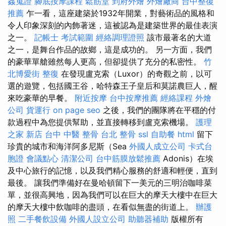
姦蒐證
腳底按摩課程
鬆筋堂
到府外燴
外燴廠商
台中整復
推薦
乍一看，這座建築於1932年開業，對藝術品的風格和
令人印象深刻的內飾著迷，這被認為是建築世界的最佳表演
之一。
記帳士 考試範圍
經絡調理證照
該市最著名的大道
之一，是舞台作品的故鄉，這是成功的。 另一方面，我們
的豪華單艙雖然每人更高，但卻提供了充分的私密性。
竹
北博愛街 整復
在發現盧克索（Luxor）的奇觀之前，以可
選的遊覽，包括國王谷，哈特森王子皇后和莫諾農巨人，醒
來吃豪華的早餐。
附近按摩
台中按摩推薦
經絡課程
外燴
公司
貨運行
on page seo
之後，我們的團隊將在平穩的付
款過程中為您提供幫助，並直接轉移到盧克索機場。
護理
之家 新店
台中 中醫 整骨
台北 整骨
ssl
自助餐
html
留下
珍貴的城市和海洋阿多尼斯（Sea
外國人成立公司
卡式台
胞證
會議點心
清潔公司
台中筋膜放鬆推薦
Adonis）在埃
及中心旅行的記憶，以及我們精心服務的舒適和輕便，直到
最後。 讓我們準備好在曼哈頓留下一美元的三明治咖啡菜
單，並很高興地，因為我們可以在巨大的摩天大樓中在巨大
的摩天大樓中飲咖啡的盡頭，在看似無盡的街道上。
辦護
照
二手餐飲設備
外國人設立公司
助聽器補助
版權所有