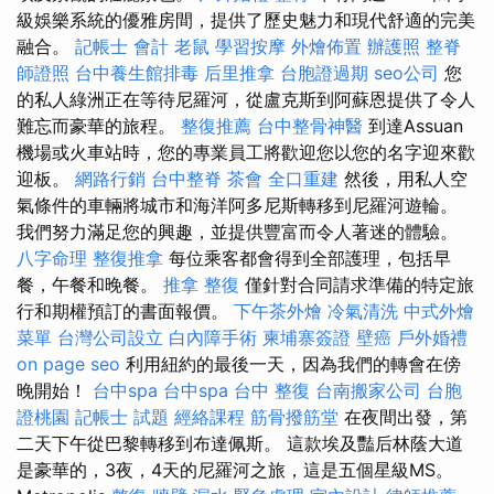
級娛樂系統的優雅房間，提供了歷史魅力和現代舒適的完美
融合。
記帳士 會計
老鼠
學習按摩
外燴佈置
辦護照
整脊
師證照
台中養生館排毒
后里推拿
台胞證過期
seo公司
您
的私人綠洲正在等待尼羅河，從盧克斯到阿蘇恩提供了令人
難忘而豪華的旅程。
整復推薦
台中整骨神醫
到達Assuan
機場或火車站時，您的專業員工將歡迎您以您的名字迎來歡
迎板。
網路行銷
台中整脊
茶會
全口重建
然後，用私人空
氣條件的車輛將城市和海洋阿多尼斯轉移到尼羅河遊輪。
我們努力滿足您的興趣，並提供豐富而令人著迷的體驗。
八字命理 整復推拿
每位乘客都會得到全部護理，包括早
餐，午餐和晚餐。
推拿 整復
僅針對合同請求準備的特定旅
行和期權預訂的書面報價。
下午茶外燴
冷氣清洗
中式外燴
菜單
台灣公司設立
白內障手術
柬埔寨簽證
壁癌
戶外婚禮
on page seo
利用紐約的最後一天，因為我們的轉會在傍
晚開始！
台中spa
台中spa
台中 整復
台南搬家公司
台胞
證桃園
記帳士 試題
經絡課程
筋骨撥筋堂
在夜間出發，第
二天下午從巴黎轉移到布達佩斯。 這款埃及豔后林蔭大道
是豪華的，3夜，4天的尼羅河之旅，這是五個星級MS。