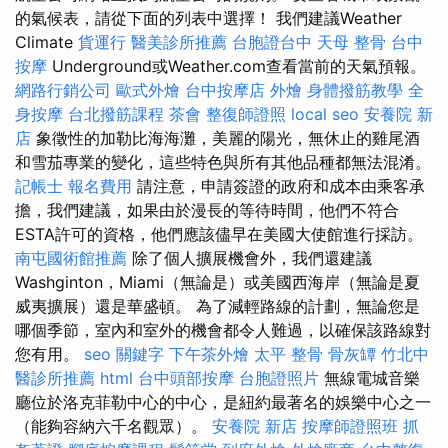
的氣候表，請從下面的列表中選擇！ 我們建議Weather
Climate
貨運行
醫美診所推薦
台胞證台中
天母 整骨
台中
按摩
Underground或Weather.com查看當前的天氣預報。
網路行銷公司
歐式外燴
台中按摩店
外燴
身體撥筋教學
全
身按摩
台北撥筋課程
茶會
整復師證照
local seo
安養院 新
店
象徵性的加勒比海海灘，美麗的陽光，無休止的雞尾酒
和雪茄專業的變化，這些特色與所有其他品種都無法混淆。
記帳士 報名費用
請注意，申請簽證的政府和成本由乘客承
擔，我們建議，如果由於漫長的等待時間，他們不符合
ESTA許可的資格，他們應該儘早在美國大使館進行採訪。
南屯國術館推薦
除了個人擴展機會外，我們還建議
Washginton，Miami（無論是）或美國西海岸（無論是夏
威夷擴展）還是華盛頓。 為了減輕路線的計劃，無論您是
哪個季節，室內和室外的機會都令人難過，以確保該路線對
您有用。
seo 關鍵字
下午茶外燴
太平 整骨
骨灰罈
竹北中
醫診所推薦
html
台中頭部按摩
台胞證照片
無線電城音樂
廳位於洛克菲勒中心的中心，是紐約最著名的娛樂中心之一
（能夠容納六千名觀眾）。
安養院 新店
按摩師證照班
抓