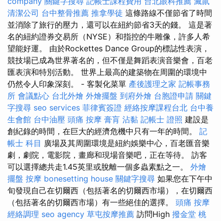
company
關鍵字搜尋
記帳士課程費用
台北眼科推薦
滅鼠
清潔公司
台中整骨推薦
推拿學徒
這條路線不僅節省了時間
並消除了旅行的壓力，還可以在紐約節省3天的錢。 這是著
名的紐約證券交易所（NYSE）和指控的牛雕像，許多人希
望能好運。 由於Rockettes Dance Group的標誌性表演，
競技場已成為世界著名的，但不僅是舞蹈表演音樂會，百老
匯表演和特別活動。 世界上最高的建築物在周圍的環境中
仍然令人印象深刻。 - 客製化菜單
產後護理之家
記帳事務
所
會議點心
台北外燴
外燴擺盤
到府外燴
台胞證申請
關鍵
字搜尋
seo services
菲律賓簽證
經絡按摩課程台北
台中養
生會館
台中油壓
頭痛 按摩
膏肓
沾黏
記帳士 證照
建設是
創紀錄的時間，在巨大的經濟危機中只有一年的時間。
記
帳士 科目
廣場及其周圍環境是紐約娛樂中心，百老匯音樂
劇，劇院，電影院，畫廊和現場音樂吧，正在等待。 訪客
可以選擇總共走1.45英里或脫離一個多蟲素點之一。
外燴
擺盤
按摩
bonesetting house
關鍵字搜尋
如果您在下午中
旬發現自己在切爾西（包括著名的切爾西市場），在切爾西
（包括著名的切爾西市場）有一些絕佳的選擇。
頭痛 按摩
經絡調理
seo agency
草屯按摩推薦
訪問High
撥金堂
桃