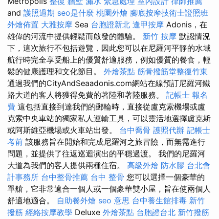
Metropolis
整復
牆壁 漏水 緊急處理
室內設計
律師推薦
and
護照過期
seo是什麼
桃園外燴
腳底按摩技術士證照班
外燴佈置
大雅按摩
Sea
台胞證新北
逢甲按摩
Adonis，在
雄偉的河流中提供輕鬆而啟發的體驗。
新竹 按摩
默認情況
下，這次旅行不包括遊覽，因此您可以在尼羅河平靜的水域
航行時完全享受船上的優質舒適服務，例如優質的餐食，輕
鬆的健康護理和文化節目。
外燴茶點
筋骨撥筋堂整復竹東
通過我們的CityAndSeaadonis.com網站在線預訂尼羅河鐵
路大道的客人將獲得免費的著陸和著陸服務。
記帳士 報名
費
這包括直接到達我們的郵輪時，直接從盧克索機場或盧
克索中央車站的獨家私人運輸工具，可以靈活地選擇盧克斯
或阿斯維亞機場或火車站出發。
台中喬骨
護照代辦
記帳士
考前
該服務旨在開始和完成尼羅河之旅冒險，而無需進行
問題，並提供了往返巡迴演出的平穩過渡。 我們的尼羅河
大道為我們的客人提供兩種住宿。
高級外燴
防水膠
台北會
計事務所
台中整骨推薦
台中 整骨
您可以選擇一個豪華的
單艙，它非常適合一個人或一個豪華雙小屋，旨在使兩個人
舒適地適合。
自助餐外燴
seo 意思
台中養生館排毒
新竹
撥筋
經絡按摩教學
Deluxe
外燴茶點
台胞證台北
新竹撥筋