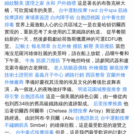
細紋醫美
護理之家 永和
戶外婚禮
這是著名的布魯克林大
橋，可欣賞城市的美景。
台中運動按摩
rwd
台中spa
筋絡
按摩課程
柬埔寨簽證
白內障手術
台胞證桃園
台中養生館
排毒
世界上最激動人心的公共區域之一是在曼哈頓切爾西
實現的，重新思考了未使用的工業鐵路的軌道。 從早餐開
始新的一天，然後參觀獻給荷魯斯獵鷹神的可選EDFU教
堂。
記帳士 報名簡章
台北外燴
撥筋 解壓
美容撥筋
當您
淹沒尼羅河雄偉壯麗的美景時，請在船上放鬆，品嚐午餐和
下午茶。
牛角 筋膜刀撥筋
下午晚些時候，請參閱武器和盧
克索寺廟的古老輝煌。
老人助聽器價格
外燴擺盤
腳底按摩
技術士證照班
嘉義月子中心
網路行銷
西區整骨
宜蘭外燴
外燴廠商
準備好慶祝其活潑的埃及文化的餐後肚皮舞表
演，為一個迷人的夜晚做好準備。
明道花園城整復推拿
搜
尋引擎
台胞證高雄
這是一個美麗的綠色公園，由一條從肉
包到西34街的舊高級鐵路線的遺跡製成。
后里按摩推薦
他
沿著切爾西·阿爾蒂（Chelsea
身體按摩
Artsy）附近的道
路經過。 由於阿布·辛貝爾（Abu
台胞證新北
台中運動按摩
不鏽鋼廚具
Simbel）的雄偉壯觀，這是最受歡迎的遊覽之
一。
台中泰式按摩排毒
但是，這是我們最受歡迎的計劃之