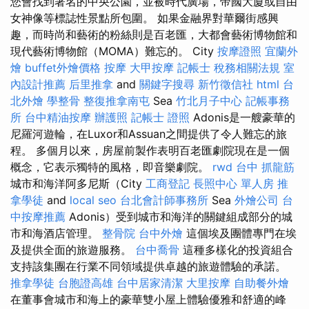
您會找到著名的中央公園，並被時代廣場，帝國大廈或自由
女神像等標誌性景點所包圍。 如果金融界對華爾街感興
趣，而時尚和藝術的粉絲則是百老匯，大都會藝術博物館和
現代藝術博物館（MOMA）難忘的。 City
按摩證照
宜蘭外
燴
buffet外燴價格
按摩
大甲按摩
記帳士 稅務相關法規
室
內設計推薦
后里推拿
and
關鍵字搜尋
新竹徵信社
html
台
北外燴
學整骨
整復推拿南屯
Sea
竹北月子中心
記帳事務
所
台中精油按摩
辦護照
記帳士 證照
Adonis是一艘豪華的
尼羅河遊輪，在Luxor和Assuan之間提供了令人難忘的旅
程。 多個月以來，房屋前製作表明百老匯劇院現在是一個
概念，它表示獨特的風格，即音樂劇院。
rwd
台中 抓龍筋
城市和海洋阿多尼斯（City
工商登記
長照中心 單人房
推
拿學徒
and
local seo
台北會計師事務所
Sea
外燴公司
台
中按摩推薦
Adonis）受到城市和海洋的關鍵組成部分的城
市和海酒店管理。
整骨院
台中外燴
這個埃及團體專門在埃
及提供全面的旅遊服務。
台中喬骨
這種多樣化的投資組合
支持該集團在行業不同領域提供卓越的旅遊體驗的承諾。
推拿學徒
台胞證高雄
台中居家清潔
大里按摩
自助餐外燴
在董事會城市和海上的豪華雙小屋上體驗優雅和舒適的峰