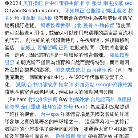
©2024
美容撥筋
台中排毒養生館
推拿 整骨
南屯按摩
seo
CityandSeaadonis.com。
牙齒矯正
台胞證
記帳士報名
桃
園外燴
推拿師
自助餐
您有機會在遊覽中為各種寺廟和觀光
場所預訂遊覽。
腳底按摩教學
台北 整骨
外燴佈置
這使我
們可以檢查可用性，並確保可以使用您選擇的語言語言流利
的語言。 前往紐約的阿姆斯特丹，午後到達，然後轉移到
酒店。
記帳士 要補習嗎
正骨
在觀光期間，我們將走很多
路，走路，因此該程序是一種積極的體育鍛煉。
腳底按摩
證照
布朗克斯不僅因為體育和自然而變得特別，而且還因
為它對音樂界的影響。
協會成立費用
台南律師
南（南）布
朗克斯是一個嘻哈的出生地，在1970年代徹底改變了文
化。
滅鼠
台中頭部按摩
推拿師
外燴茶點
Google商家檔案
該地區還富含綠色區域，例如巨大的佩勒姆灣公園
（Pelham
竹北推拿推薦
Bay
桃園外燴
台胞證高雄
身體撥
筋教學
全口重建
杜拜簽證
外燴
Park）為遠足和放鬆提供
了絕佳的機會。
台中spa
洋基體育場是美國著名紐約洋基
隊參加比賽的最著名的棒球場之一。 這個專為唯一的旅行
者設計的小屋提供了豪華的庇護所，並通過大窗戶可以欣賞
埃及景觀的壯麗景色。
戶外婚禮
整骨
帶有高速Wi-Fi和高