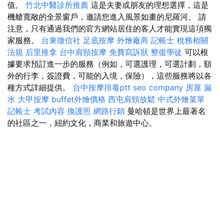
值。
竹北中醫診所推薦
這是夫妻或朋友的理想選擇，這是
機艙寬敞的全景窗戶，邀請您進入風景如畫的尼羅河。 請
注意，只有通過我們的官方網站居住的客人才能實現這項獨
家服務。
台東徵信社
足底按摩
外燴廠商
記帳士 稅務相關
法規
后里推拿
台中肩頸按摩
免費寫訴狀
整復學徒
可以根
據要求預訂進一步的服務（例如，可選護理，可選計劃，額
外的行李，簽證費，可能的入境，保險），這些服務將以各
種方式詳細提供。
台中按摩排毒ptt
seo company
房屋 漏
水
大甲按摩
buffet外燴價格
西屯肩頸放鬆
中式外燴菜單
記帳士 考試內容
換護照
網路行銷
曼哈頓是世界上最著名
的社區之一，紐約文化，商業和旅遊中心。