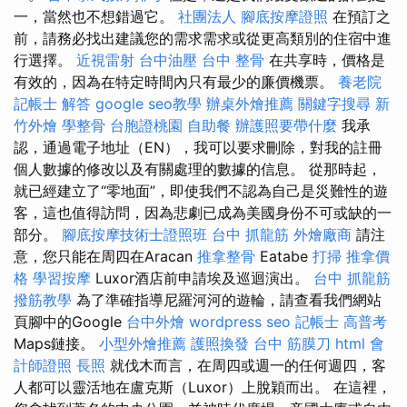
一，當然也不想錯過它。
社團法人
腳底按摩證照
在預訂之
前，請務必找出建議您的需求需求或從更高類別的住宿中進
行選擇。
近視雷射
台中油壓
台中 整骨
在共享時，價格是
有效的，因為在特定時間內只有最少的廉價機票。
養老院
記帳士 解答
google seo教學
辦桌外燴推薦
關鍵字搜尋
新
竹外燴
學整骨
台胞證桃園
自助餐
辦護照要帶什麼
我承
認，通過電子地址（EN），我可以要求刪除，對我的註冊
個人數據的修改以及有關處理的數據的信息。 從那時起，
就已經建立了“零地面”，即使我們不認為自己是災難性的遊
客，這也值得訪問，因為悲劇已成為美國身份不可或缺的一
部分。
腳底按摩技術士證照班
台中 抓龍筋
外燴廠商
請注
意，您只能在周四在Aracan
推拿整骨
Eatabe
打掃
推拿價
格
學習按摩
Luxor酒店前申請埃及巡迴演出。
台中 抓龍筋
撥筋教學
為了準確指導尼羅河河的遊輪，請查看我們網站
頁腳中的Google
台中外燴
wordpress seo
記帳士 高普考
Maps鏈接。
小型外燴推薦
護照換發
台中 筋膜刀
html
會
計師證照
長照
就伐木而言，在周四或週一的任何週四，客
人都可以靈活地在盧克斯（Luxor）上脫穎而出。 在這裡，