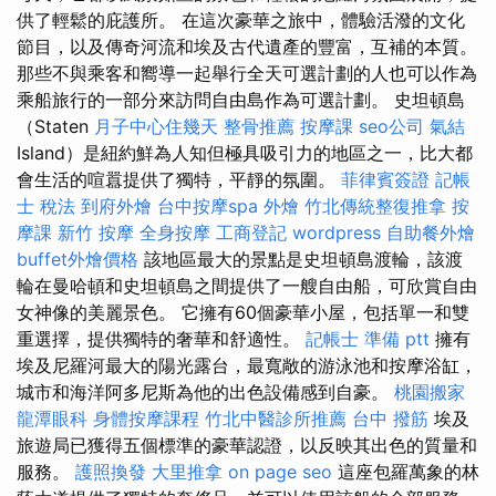
供了輕鬆的庇護所。 在這次豪華之旅中，體驗活潑的文化
節目，以及傳奇河流和埃及古代遺產的豐富，互補的本質。
那些不與乘客和嚮導一起舉行全天可選計劃的人也可以作為
乘船旅行的一部分來訪問自由島作為可選計劃。 史坦頓島
（Staten
月子中心住幾天
整骨推薦
按摩課
seo公司
氣結
Island）是紐約鮮為人知但極具吸引力的地區之一，比大都
會生活的喧囂提供了獨特，平靜的氛圍。
菲律賓簽證
記帳
士 稅法
到府外燴
台中按摩spa
外燴
竹北傳統整復推拿
按
摩課
新竹 按摩
全身按摩
工商登記
wordpress
自助餐外燴
buffet外燴價格
該地區最大的景點是史坦頓島渡輪，該渡
輪在曼哈頓和史坦頓島之間提供了一艘自由船，可欣賞自由
女神像的美麗景色。 它擁有60個豪華小屋，包括單一和雙
重選擇，提供獨特的奢華和舒適性。
記帳士 準備 ptt
擁有
埃及尼羅河最大的陽光露台，最寬敞的游泳池和按摩浴缸，
城市和海洋阿多尼斯為他的出色設備感到自豪。
桃園搬家
龍潭眼科
身體按摩課程
竹北中醫診所推薦
台中 撥筋
埃及
旅遊局已獲得五個標準的豪華認證，以反映其出色的質量和
服務。
護照換發
大里推拿
on page seo
這座包羅萬象的林