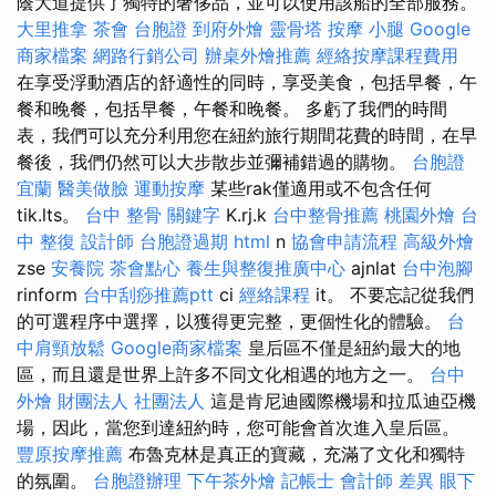
蔭大道提供了獨特的奢侈品，並可以使用該船的全部服務。
大里推拿
茶會
台胞證
到府外燴
靈骨塔
按摩 小腿
Google
商家檔案
網路行銷公司
辦桌外燴推薦
經絡按摩課程費用
在享受浮動酒店的舒適性的同時，享受美食，包括早餐，午
餐和晚餐，包括早餐，午餐和晚餐。 多虧了我們的時間
表，我們可以充分利用您在紐約旅行期間花費的時間，在早
餐後，我們仍然可以大步散步並彌補錯過的購物。
台胞證
宜蘭
醫美做臉
運動按摩
某些rak僅適用或不包含任何
tik.lts。
台中 整骨
關鍵字
K.rj.k
台中整骨推薦
桃園外燴
台
中 整復
設計師
台胞證過期
html
n
協會申請流程
高級外燴
zse
安養院
茶會點心
養生與整復推廣中心
ajnlat
台中泡腳
rinform
台中刮痧推薦ptt
ci
經絡課程
it。 不要忘記從我們
的可選程序中選擇，以獲得更完整，更個性化的體驗。
台
中肩頸放鬆
Google商家檔案
皇后區不僅是紐約最大的地
區，而且還是世界上許多不同文化相遇的地方之一。
台中
外燴
財團法人 社團法人
這是肯尼迪國際機場和拉瓜迪亞機
場，因此，當您到達紐約時，您可能會首次進入皇后區。
豐原按摩推薦
布魯克林是真正的寶藏，充滿了文化和獨特
的氛圍。
台胞證辦理
下午茶外燴
記帳士 會計師 差異
眼下