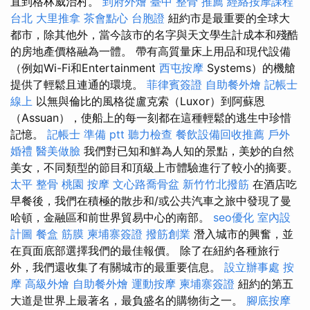
直到格林威治村。
到府外燴
臺中 整骨 推薦
經絡按摩課程
台北
大里推拿
茶會點心
台胞證
紐約市是最重要的全球大
都市，除其他外，當今該市的名字與天文學生計成本和殘酷
的房地產價格融為一體。 帶有高質量床上用品和現代設備
（例如Wi-Fi和Entertainment
西屯按摩
Systems）的機艙
提供了輕鬆且連通的環境。
菲律賓簽證
自助餐外燴
記帳士
線上
以無與倫比的風格從盧克索（Luxor）到阿蘇恩
（Assuan），使船上的每一刻都在這種輕鬆的逃生中珍惜
記憶。
記帳士 準備 ptt
聽力檢查
餐飲設備回收推薦
戶外
婚禮
醫美做臉
我們對已知和鮮為人知的景點，美妙的自然
美女，不同類型的節目和頂級上市體驗進行了較小的摘要。
太平 整骨
桃園 按摩
文心路喬骨盆
新竹竹北撥筋
在酒店吃
早餐後，我們在積極的散步和/或公共汽車之旅中發現了曼
哈頓，金融區和前世界貿易中心的南部。
seo優化
室內設
計圖
餐盒
筋膜
柬埔寨簽證
撥筋創業
潛入城市的興奮，並
在頁面底部選擇我們的最佳報價。 除了在紐約各種旅行
外，我們還收集了有關城市的最重要信息。
設立辦事處
按
摩
高級外燴
自助餐外燴
運動按摩
柬埔寨簽證
紐約的第五
大道是世界上最著名，最負盛名的購物街之一。
腳底按摩