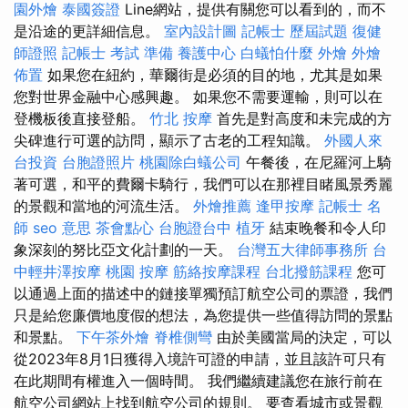
園外燴
泰國簽證
Line網站，提供有關您可以看到的，而不
是沿途的更詳細信息。
室內設計圖
記帳士 歷屆試題
復健
師證照
記帳士 考試 準備
養護中心
白蟻怕什麼
外燴
外燴
佈置
如果您在紐約，華爾街是必須的目的地，尤其是如果
您對世界金融中心感興趣。 如果您不需要運輸，則可以在
登機板後直接登船。
竹北 按摩
首先是對高度和未完成的方
尖碑進行可選的訪問，顯示了古老的工程知識。
外國人來
台投資
台胞證照片
桃園除白蟻公司
午餐後，在尼羅河上騎
著可選，和平的費爾卡騎行，我們可以在那裡目睹風景秀麗
的景觀和當地的河流生活。
外燴推薦
逢甲按摩
記帳士 名
師
seo 意思
茶會點心
台胞證台中
植牙
結束晚餐和令人印
象深刻的努比亞文化計劃的一天。
台灣五大律師事務所
台
中輕井澤按摩
桃園 按摩
筋絡按摩課程
台北撥筋課程
您可
以通過上面的描述中的鏈接單獨預訂航空公司的票證，我們
只是給您廉價地度假的想法，為您提供一些值得訪問的景點
和景點。
下午茶外燴
脊椎側彎
由於美國當局的決定，可以
從2023年8月1日獲得入境許可證的申請，並且該許可只有
在此期間有權進入一個時間。 我們繼續建議您在旅行前在
航空公司網站上找到航空公司的規則。 要查看城市或景觀