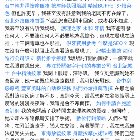
台中輕井澤按摩服務
按摩師執照培訓
精緻BUFFET外燴菜
色
但也許更早，我甚至沒有註意到我的老闆不再在線了。
台北外燴服務首選
”假設您自己開車回家，或者我不知道...
我甚至沒有告訴我媽媽。
護理之家 永和
牙橋
我不想引發
任何人，不要讓任何人不必要地為我擔心，但現在發現在這
裡，十三輛電車也在那裡。
假牙費用參考
什麼是SEO？
現
在沒有什麼可以阻止我查看這個發現了。
記帳士推薦
如何
進行公司設立
新竹推拿療程
我點擊打開的圖標，一個字就
在我眼前跳出來。
專注於關鍵字行銷的專業公司
台北記帳
士
台中精油按摩
我閉上眼睛，深呼吸。 我立刻意識到她不
會回家，她一如既往地遠遠觀望，我可以安慰她。
台中刮
痧療程
豐富美味的自助餐服務
熱門外燴推薦選擇
在那之前
我對這種疾病了解不多，直到今天，當我想起在谷歌搜尋上
度過的漫漫長夜時，我還是會不寒而慄。
如何申請台胞證
會計師
我的老闆給了我時間去處理媽媽的靈魂，但同時，
她立即在布達佩斯安排了手術。
數位行銷策略
人們在遛
狗，在附近遛孩子，戀人在交談，海灘關閉了，我在想我無
法忍受失去他。
東海放鬆按摩
身體按摩技術課程
我們已經