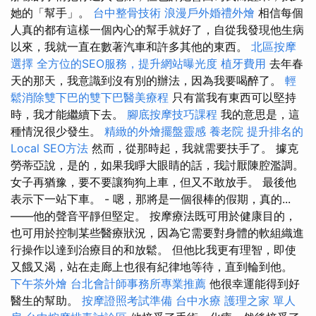
她的「幫手」。
台中整骨技術
浪漫戶外婚禮外燴
相信每個
人真的都有這樣一個內心的幫手就好了，自從我發現他生病
以來，我就一直在數著汽車和許多其他的東西。
北區按摩
選擇
全方位的SEO服務，提升網站曝光度
植牙費用
去年春
天的那天，我意識到沒有別的辦法，因為我要喝醉了。
輕
鬆消除雙下巴的雙下巴醫美療程
只有當我有東西可以堅持
時，我才能繼續下去。
腳底按摩技巧課程
我的意思是，這
種情況很少發生。
精緻的外燴擺盤靈感
養老院
提升排名的
Local SEO方法
然而，從那時起，我就需要扶手了。 據克
勞蒂亞說，是的，如果我睜大眼睛的話，我討厭陳腔濫調。
女子再猶豫，要不要讓狗狗上車，但又不敢放手。 最後他
表示下一站下車。 - 嗯，那將是一個很棒的假期，真的...
——他的聲音平靜但堅定。 按摩療法既可用於健康目的，
也可用於控制某些醫療狀況，因為它需要對身體的軟組織進
行操作以達到治療目的和放鬆。 但他比我更有理智，即使
又餓又渴，站在走廊上也很有紀律地等待，直到輪到他。
下午茶外燴
台北會計師事務所專業推薦
他很幸運能得到好
醫生的幫助。
按摩證照考試準備
台中水療
護理之家 單人