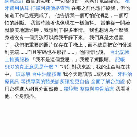
網頁設計
器官的氣味，一切都很好，媽媽打電話給我。
植
牙費用估算
打掃阿姨價格查詢
在那之前他想打擾我，但他
知道工作已經完成了。 他告訴我一個可怕的消息，一個可
怕的診斷。 我當時聽著也像現在一樣顫抖。 當他從一開始
就優美地講述時，我想到了很多事情。 我也想過為什麼我
身邊沒有一個男孩可以讓我平靜下來。 我們真是太愚蠢
了，我們把重要的照片保存在手機上，而不總是把它們發送
到雲端……而且密碼也在那裡……」他同情地說。
台北記帳
士推薦服務
「我不是這個意思，」我擦了擦眼睛。
記帳
SEO的真正意思是什麼？
“特別對我來說，我的生命就在其
中。
玻尿酸
台中油壓按摩
我今天應該讀…或明天。
牙科治
療資訊
尋找專業的醫美診所讓您更自信
全面了解台胞證
你
用密碼進入網頁介面然後...
殺蟑螂
整復與整骨治療
我看著
他，全身顫抖。