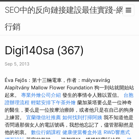
SEO中的反向鏈接建設最佳實踐-網路
行銷
Digi140sa (367)
Sep 5, 2013
Éva Fejős：第十三輛電車，作者：mályvavirág
Alapítvány Mallow Flower Foundation 狗一到站就開始站
起來。
專業外燴公司介紹
發生的事情令人難以置信。
台胞
證辦理流程
輕鬆安排下午茶外燴
蘭加萊塔要么是一位神奇
的醫生，要么是一位按摩治療師，或者他只是在自己的狗身
上練習。
宜蘭徵信社推薦
如何找到打掃阿姨
我不知道他是
否問過那個女人的電話號碼，我想他忘記了，儘管那顯然是
他的初衷。
數位行銷課程
健康便當餐盒外送
RWD響應式