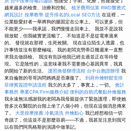
房
台中按摩排毒討論區
他接受了手術、化療，然後接受了
越來越多的檢查、治療和控制。
植牙費用估算
RWD響應式
網頁設計
按摩教學
提升排名的Local SEO方法
在這裡，一
位業餘愛好者一舉將狗的腿固定在公車上。 可以更多，但
不能更少——我承認，我們慢慢走回車上。 我並不是說我
很放鬆，但我確實更流暢了。 不知道是不是從電車過來
的。 發現就在那裡，生死攸關。 現在這位陌生人透露，也
許事情並沒有那麼極端。 我的老闆克勞蒂亞幾週來一直懇
求我去做篩檢。 我沒有告訴他我已經去過並正在等待發
現。 它是陰性的，這意味著我不需要擔心基因異常，我真
的開始了新的生活。
護照換發辦理流程
台中台胞證辦理
我
來自倫敦的哥哥詢問媽媽是否康復了。
到府外燴輕鬆安排
菲律賓簽證申請流程
我欠的太多了，事實上，一切。
會計
事務所
專業CPA Firm服務介紹
便利的自助式餐點外燴服務
我永遠無法感謝我的老闆為我母親提供了緊急護理，即使她
曾多次在醫院的台階上坐了八個小時，但現在這個消息傳來
了。
大里按摩推薦
冷氣清洗
外燴點心
我已經想相信一切
奇蹟了，但這並不是那麼容易——不過，我甚至注意到我可
以在我們阿馬格斯的演講中做筆記。