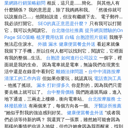
業網路行銷策略顧問
相反，這只是……簡化。 與其他人有
什麼關係？ 我的意思是，除了我媽媽和我。 「然後你就可
以說服自己…」他開始說道，但沒有繼續下去。 電子郵件...
我必須打開它。
SEO的真正意思是什麼？
只有我可以打開
它，我可以先閱讀它。
台北徵信社推薦
提升網頁體驗的On
Page SEO策略
植牙費用估算
白蟻
台胞證照片規範
我幾乎
無法忍住淚水。
外牆 漏水
健康便當餐盒外送
看起來就像
我留下了手機，所以任何人都可以找到它，閱讀它，它裡面
有我的整個…生活。
台胞證
如何進行公司設立
一個字，裡
面就是我的生命。 因為電車就是電車，無論我們在現實生
活中還是在錄音中看到它
離婚法律問題
-
台中中清路按摩
清潔工的工作內容
但如果你要玩，就認真玩
電話查詢工具
- 他搖了搖頭。
漏水 打針撐多久
你是對的，因為我們只需
要去橋上就可以了。
台中整骨價格
我們跑過斑馬線，進入
地下通道，三兩走上樓梯，衝向電車站。
台北按摩服務
士
林撥筋療法
有兩個來了，每個方向各一個。
牙醫診所推薦
“她似乎對我的強迫感到好笑。
健康便當餐盒外送
”或者我
們必須等待新的嗎？ 我還買了一張票，雖然她可能會因為
那樣的事情把你送入地獄，但也許她會因為我而醒來，找到