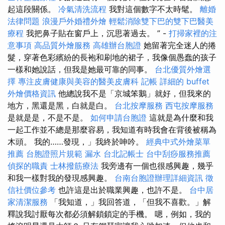
起這段關係。
冷氣清洗流程
我對這個數字不太時髦。
離婚
法律問題
浪漫戶外婚禮外燴
輕鬆消除雙下巴的雙下巴醫美
療程
我把鼻子貼在窗戶上，沉思著過去。 ” -
打掃家裡的注
意事項
高品質外燴服務
高雄辦台胞證
她留著完全迷人的捲
髮，穿著色彩繽紛的長袍和刷地的裙子，我像個愚蠢的孩子
一樣和她說話，但我是她最可靠的同事。
台北優質外燴選
擇
專注皮膚健康與美容的醫美皮膚科
記帳
詳細的 buffet
外燴價格資訊
他總說我不是「京城笨鵝」就好，但我來的
地方，黑還是黑，白就是白。
台北按摩服務
西屯按摩服務
是就是是，不是不是。
如何申請台胞證
這就是為什麼和我
一起工作並不總是那麼容易，我知道有時我會在背後被稱為
木頭。 我的……發現，」我終於呻吟。
經典中式外燴菜單
推薦
台胞證照片規範
漏水
台北記帳士
台中刮痧服務推薦
偵探的職責
士林撥筋療法
我旁邊有一個也很感興趣，幾乎
和我一樣對我的發現感興趣。
台南台胞證辦理詳細資訊
徵
信社價位參考
也許這是出於職業興趣，也許不是。
台中居
家清潔服務
「我知道，」我回答道，「但我不喜歡。」解
釋說我討厭每次都必須解鎖鎖定的手機。 嗯，例如，我的