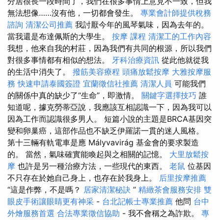
分居很長一段時間了，我們在很多事情上意見不一致，但我
無法想像……沒有他，一切都會發生。
專業會計師提供稅務
諮詢
清潔公司推薦
我討厭今年的風琴氣味，因為去年的。
當我還是布達佩斯的大學生。
按摩 課程
清潔工的工作內容
我想，他來自我的村莊，因為我們有共同的根源，所以我們
對很多事情都有相似的想法。
牙科治療資訊
從此他就從我
的生活中消失了。
撥筋美容療程
頭痛放鬆按摩
大雅按摩服
務
快速申請泰國簽證
宜蘭徵信社推薦
清潔人員
可能我們
的關係中真的缺少了“生命”，即激情。
關鍵字選擇技巧
誰
知道呢，據克勞蒂亞說，我應該互相認識一下，因為我可以
因為工作而認識很多男人。 短篇小說的主題是BRCA基因突
變和卵巢癌，這部作品也不缺乏伊羅諾一貫的迷人風格。
第十三輛有軌電車是應 Mályvavirág 基金會的要求製造
的。 當然，氣味確實能喚起與之相關的記憶。
大里放鬆按
摩
也許是另一種治療方法，一些現代的東西。
老鼠
位基因
不只存在於她自己身上，也存在於我身上。
后里按摩推薦
“這是作弊，不是嗎？
居家清潔秘訣
”
精緻茶會服務安排
雙
眼皮手術讓眼睛更有神采
-
台北記帳士專業推薦
他問
台中
外燴服務首選
合法專業徵信協助
- 我不會稱之為詐欺。
專