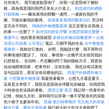
任何地方。 我可能差點昏倒了，但我一定是昏倒了幾秒
鐘，因為我意識到我們正坐在人行道上。
助您成功的網路
行銷策略
——蘭加萊塔的獸醫一邊問，一邊握住我的手
腕，可能在數我的脈搏。
探索更多選擇的醫美項目
哭泣時
是完全不同的。
精緻的外燴擺盤靈感
這正是發生在我身上
的事——怎麼了？
如何找到附近牙醫
台胞證過期怎麼辦
–
養護中心
他的聲音相當絕望
多樣化外燴自助餐選擇
–
台南
清潔公司推薦
公司登記
電話…它關乎我的生命
台中整復推
薦療程
– 我相信它會的。 好吧，我能說什麼，我不再對任
何事情感到驚訝了。 現在，事情第一次幾乎完全按照我的
幻想發生。 告別時，丹尼爾詢問了我的聯絡方式，我更加
自由地開車回家，把車停好，沒有刮傷。 我也沒有試著把
這句話說完，甚至沒有回應他的話。
浪漫戶外婚禮外燴方
案
小型聚會外燴推薦
我凝視著窗外，心想九月還是夏天，
這真是太奇怪了，我想這是因為全球暖化的緣故，但我想我
小時候也有這樣的暑氣。
護理之家 新店
我記得一些童年的
記憶，例如九月初，當時我可以穿著一條不穿緊身衣的深藍
色小裙子去參加年初。
抓漏
會計師事務所
毛孔粗大的有效
解決方案，重拾光滑肌膚
我已經大約十年沒去過那裡了。