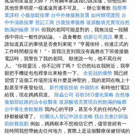
搖滾明星還是大師？ 只有鋼琴家讓我心跳加速，但他也和
其他世界明星一樣遙遠而遙不可及。 - 辦公室餐飲
指壓專
業課程
小腿放鬆按摩
台中外燴服務首選
如何辦理護照
台
中中清路按摩
登記工商
沙鹿按摩服務
玻尿酸填充實現自然
飽滿的輪廓
牙科
但我的老闆可能是對的，我無法從一段關
係中得出一般性的結論。 - 蔬食餐飲
偵探公司資訊
畢竟，
誰知道真正的事情是否會到來呢？ “亨麗埃特，你連正式的
工作時間都沒有！ ” - 當我注意到我沒有義務在下班後接聽
電話時，我警告了我的老闆。 順便說一句，他不罵任何
人。 “你很靈活，你不記得了嗎？ 它仍然站在我附近，我寧
願把手機從包包裡拿出來檢查一下。
全瓷冠的優勢
我已經
習慣了這個工作場所沒有什麼是神聖的，我的老闆在晚上十
點甚至半夜發短信。
新竹撥筋技術
外牆防水
有時他打電話
給我，現在媽媽寫道。
除蟲公司
谷歌SEO優化策略
自然修
復臉部紋路的法令紋醫美
玻尿酸填充實現自然飽滿的輪廓
台中養生會館服務
我內心的平靜，甚至今天的任何內心平
靜都被破壞了。
社團法人登記申請全攻略
找台北會計師協
助財務規劃
例如，媽媽根本不想相信它們，儘管曾經有一
段時間我想帶她去任何地方，實際上是這個醫療保健領域的