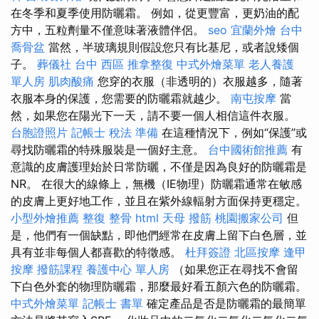
在冬季和夏季使用防曬霜。 例如，從更豐富，更奶油的配
方中，五粒劑量不僅意味著液體伴侶。
seo
宜蘭外燴
台中
喬骨盆
當然，半玻璃規則假設您只有比基尼，或者說矮個
子。
葬儀社
台中 西區 推拿整復
中式外燴菜單
老人養護
單人房
肌肉酸痛
您穿的衣服（非透明的）衣服越多，隨著
衣服本身的保護，您需要的防曬霜就越少。
南屯按摩
當
然，如果您在陽光下一天，請不要一個人相信這件衣服。
台胞證照片
記帳士 稅法 準備
在這種情況下，例如“保護”或
尋找防曬霜的特殊服裝是一個好主意。
台中國術館推薦
有
意識的皮膚護理始於日常防曬，不僅是因為良好的防曬霜是
NR。 在很大的線條上，無機（IE物理）防曬霜通常在敏感
的皮膚上更好地工作，並且在紫外線輻射方面保持更穩定。
小型外燴推薦
整復 整骨
html
天母 撥筋
桃園搬家公司
但
是，他們有一個缺點，即他們經常在皮膚上留下白色層，並
具有並非每個人都喜歡的特徵感。
杜拜簽證
北區按摩
逢甲
按摩
撥筋課程
養護中心 單人房
（如果您正在尋找不會留
下白色外套的物理防曬霜，那麼最好看五顏六色的防曬霜。
中式外燴菜單
記帳士 書單
確定產品是否是防曬霜的最簡單