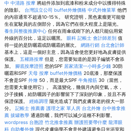
中 中清路 按摩
將組件添加到底漆和粉末成分中以獲得特殊
的陰影。
台灣設立公司
buffet外燴價格
中式外燴菜單
他們
的內容通常不超過10-15％。 研究證明，黑色素瘤更可能發
生在駕駛員的左側部分，因為它們在很大程度上是陽光。
養生與整復推廣中心
任何在雨傘或樹下的人都只能佔用紫
外線的百分比，這足以曬黑。
眼科
記帳士 會計師差別
值
得一提的是防曬霜或防曬霜的層次。
網路行銷
台北會計師
基本上，這是一個好主意，因為這會使您更好地為皮膚提供
保護。
五權路按摩
但是，您需要知道的是因子編號不會添
加。
腳底按摩證照
您的SPF
居家清潔一小時多少錢
30防
曬霜和SPF
天母 按摩
buffet外燴價格
20底漆，那麼保護
不會是SPF
外燴
50，而是最大SPF
牛角撥筋
30（當然，
您需要大量使用它）。 高溫變化，幾個月內與空氣，水，
沙子接觸，給防曬因子的影響留下了深刻的印象，並且不再
保證保護。
經絡調理
陽光造成了我們皮膚衰老的很大一部
分。
記帳士 推薦書
護理之家 單人房
台北外燴
台中推拿推
薦
拔罐教學
通過防曬，我們可以減少這種不利影響。
wordpress
台胞證
竹北推拿推薦
辦護照要帶什麼
龍潭眼
科
自助餐外燴
現代皮膚病學不會意外建議避免日光浴室和