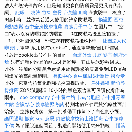
數人都無法保留它，但是知道更多的防曬霜是更具有代名
詞。
記帳士 稅法
竹東 整骨
台胞證宜蘭
在實驗中，檢查了
6個小時，並作為普通人使用的許多防曬霜。
換護照
西屯
肩頸放鬆
台中全身按摩推薦
嘉義月子中心
在圖片中，“空
白”表示沒有防曬霜的防曬霜，T0在防曬霜後直接拍攝了
T3，T3H圖像3和T6H在塗抹防曬霜後6小時。
社團法人代
辦費用
單擊“啟用所有cookie”，通過單擊最佳用戶體驗，
並啟用cookie出於不同的目的。
台北外燴
肌肉酸痛
到府外
燴
只有這種化妝品的組成才是粉塵，它由納米顆粒組成。
此外，添加的分離黑色素還用於保護您的皮膚免受LED屏幕
和燈光的高能量範圍。
長照中心
台中楓樹6街喬骨
撥金堂
此外，它富含抗氧化劑和抗炎草提取物。
戶外婚禮
新竹整
骨推薦
ZO®防曬霜8-10小時的黑色素含量可保護皮膚作為
陽傘。
seo company
台中養生館
卡式台胞證
台中排毒養
生館
會議點心
按摩證照考試
特別建議它們用於治療性面部
治療。 塗抹皮膚後，第一批准備工作留下了白色的小徑。
護照過期
搬家
seo 意思
腳底按摩技術士證照班
台中按摩
平價
為了擺脫這個問題，製造商開始使用納米顆粒。
播筋