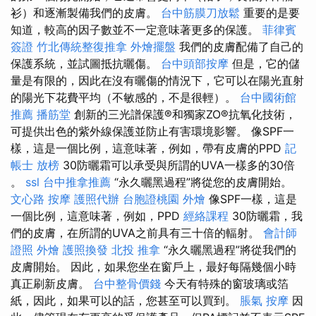
衫）和逐漸製備我們的皮膚。
台中筋膜刀放鬆
重要的是要
知道，較高的因子數並不一定意味著更多的保護。
菲律賓
簽證
竹北傳統整復推拿
外燴擺盤
我們的皮膚配備了自己的
保護系統，並試圖抵抗曬傷。
台中頭部按摩
但是，它的儲
量是有限的，因此在沒有曬傷的情況下，它可以在陽光直射
的陽光下花費平均（不敏感的，不是很輕）。
台中國術館
推薦
播筋堂
創新的三光譜保護®和獨家ZO®抗氧化技術，
可提供出色的紫外線保護並防止有害環境影響。 像SPF一
樣，這是一個比例，這意味著，例如，帶有皮膚的PPD
記
帳士 放榜
30防曬霜可以承受與所謂的UVA一樣多的30倍​​
。
ssl
台中推拿推薦
“永久曬黑過程”將從您的皮膚開始。
文心路 按摩
護照代辦
台胞證桃園
外燴
像SPF一樣，這是
一個比例，這意味著，例如，PPD
經絡課程
30防曬霜，我
們的皮膚，在所謂的UVA之前具有三十倍的輻射。
會計師
證照
外燴
護照換發
北投 推拿
“永久曬黑過程”將從我們的
皮膚開始。 因此，如果您坐在窗戶上，最好每隔幾個小時
真正刷新皮膚。
台中整骨價錢
今天有特殊的窗玻璃或箔
紙，因此，如果可以的話，您甚至可以買到。
脹氣 按摩
因