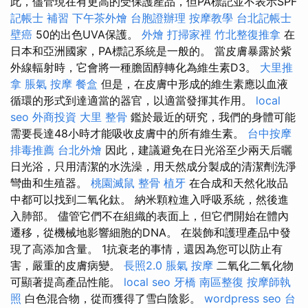
此，儘管現在有更高的受保護產品，但PA標記並不表示SPF
記帳士 補習
下午茶外燴
台胞證辦理
按摩教學
台北記帳士
壁癌
50的出色UVA保護。
外燴
打掃家裡
竹北整復推拿
在
日本和亞洲國家，PA標記系統是一般的。 當皮膚暴露於紫
外線輻射時，它會將一種膽固醇轉化為維生素D3。
大里推
拿
脹氣 按摩
餐盒
但是，在皮膚中形成的維生素應以血液
循環的形式到達適當的器官，以適當發揮其作用。
local
seo
外商投資
大里 整骨
鑑於最近的研究，我們的身體可能
需要長達48小時才能吸收皮膚中的所有維生素。
台中按摩
排毒推薦
台北外燴
因此，建議避免在日光浴至少兩天后曬
日光浴，只用清潔的水洗澡，用天然成分製成的清潔劑洗淨
彎曲和生殖器。
桃園滅鼠
整骨
植牙
在合成和天然化妝品
中都可以找到二氧化鈦。 納米顆粒進入呼吸系統，然後進
入肺部。 儘管它們不在組織的表面上，但它們開始在體內
遷移，從機械地影響細胞的DNA。 在裝飾和護理產品中發
現了高添加含量。 1抗衰老的事情，還因為您可以防止有
害，嚴重的皮膚病變。
長照2.0
脹氣 按摩
二氧化二氧化物
可顯著提高產品性能。
local seo
牙橋
南區整復
按摩師執
照
白色混合物，從而獲得了雪白陰影。
wordpress seo
台