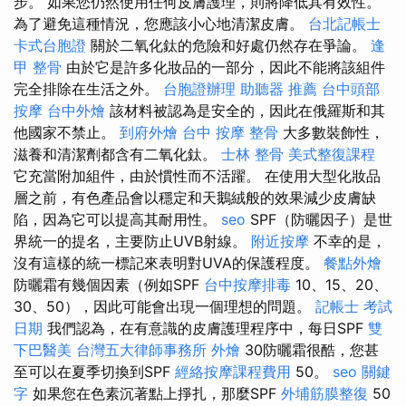
步。 如果您仍然使用任何皮膚護理，則將降低其有效性。
為了避免這種情況，您應該小心地清潔皮膚。
台北記帳士
卡式台胞證
關於二氧化鈦的危險和好處仍然存在爭論。
逢
甲 整骨
由於它是許多化妝品的一部分，因此不能將該組件
完全排除在生活之外。
台胞證辦理
助聽器 推薦
台中頭部
按摩
台中外燴
該材料被認為是安全的，因此在俄羅斯和其
他國家不禁止。
到府外燴
台中 按摩 整骨
大多數裝飾性，
滋養和清潔劑都含有二氧化鈦。
士林 整骨
美式整復課程
它充當附加組件，由於慣性而不活躍。 在使用大型化妝品
層之前，有色產品會以穩定和天鵝絨般的效果減少皮膚缺
陷，因為它可以提高其耐用性。
seo
SPF（防曬因子）是世
界統一的提名，主要防止UVB射線。
附近按摩
不幸的是，
沒有這樣的統一標記來表明對UVA的保護程度。
餐點外燴
防曬霜有幾個因素（例如SPF
台中按摩排毒
10、15、20、
30、50），因此可能會出現一個理想的問題。
記帳士 考試
日期
我們認為，在有意識的皮膚護理程序中，每日SPF
雙
下巴醫美
台灣五大律師事務所
外燴
30防曬霜很酷，您甚
至可以在夏季切換到SPF
經絡按摩課程費用
50。
seo 關鍵
字
如果您在色素沉著點上掙扎，那麼SPF
外埔筋膜整復
50