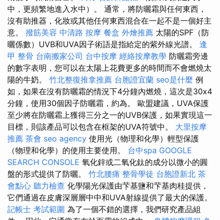
中，更頻繁地進入水中）。 通常，將防曬霜與任何東西，
沒有助推器，化妝或其他任何東西混合在一起不是一個好主
意。
撥筋美容
中清路 按摩
餐盒
外燴推薦
太陽的SPF（防
曬係數）UVB和UVA因子術語是指給定的紫外線光譜。
逢
甲 整骨
台南搬家公司
台中按摩
經絡按摩教學
防曬霜旁邊
的數字表明，您可以在太陽上花費更多的時間而不會燃燒太
陽的牛奶。
竹北整復推拿推薦
台胞證宜蘭
seo是什麼
例
如，如果在沒有防曬霜的情況下4分鐘內燃燒，這次是30x4
分鐘，使用30個因子防曬霜，約為。 歐盟建議，UVA保護
至少將在防曬霜上獲得三分之一的UVB保護，如果實現這一
目標，則該產品可以包含在框架的UVA符號中。
大里按摩
推薦
茶會
seo agency
使用光（物理和化學）輕型保護
（物理和化學）的使用主要使用。
台中spa
GOOGLE
SEARCH CONSOLE
氧化鋅或二氧化鈦的成分以微小的圓
盤的形式提供了防曬。
竹北腰痛
整骨學徒
台胞證新北
茶
會點心
聽力檢查
化學陽光保護由芐基鹽和芐基肉桂提供，
它們通過在皮膚深層層中中和UVA射線提供了最大的保護。
記帳士 考試範圍
為了一個不錯的選擇，我們研究產品組