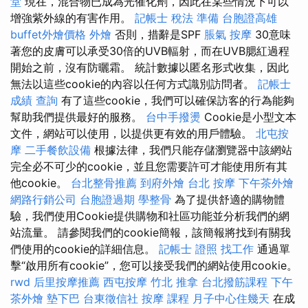
堂
現在，混合物已成為光催化劑，因此在某些情況下可以
增強紫外線的有害作用。
記帳士 稅法 準備
台胞證高雄
buffet外燴價格
外燴
否則，措辭是SPF
脹氣 按摩
30意味
著您的皮膚可以承受30倍的UVB輻射，而在UVB腮紅過程
開始之前，沒有防曬霜。 統計數據以匿名形式收集，因此
無法以這些cookie的內容以任何方式識別訪問者。
記帳士
成績 查詢
有了這些cookie，我們可以確保訪客的行為能夠
幫助我們提供最好的服務。
台中手撥燙
Cookie是小型文本
文件，網站可以使用，以提供更有效的用戶體驗。
北屯按
摩
二手餐飲設備
根據法律，我們只能存儲瀏覽器中該網站
完全必不可少的cookie，並且您需要許可才能使用所有其
他cookie。
台北整骨推薦
到府外燴
台北 按摩
下午茶外燴
網路行銷公司
台胞證過期
學整骨
為了提供舒適的購物體
驗，我們使用Cookie提供購物和社區功能並分析我們的網
站流量。 請參閱我們的cookie簡報，該簡報將找到有關我
們使用的cookie的詳細信息。
記帳士 證照 找工作
通過單
擊“啟用所有cookie”，您可以接受我們的網站使用cookie。
rwd
后里按摩推薦
西屯按摩
竹北 推拿
台北撥筋課程
下午
茶外燴
墊下巴
台東徵信社
按摩 課程
月子中心住幾天
在成