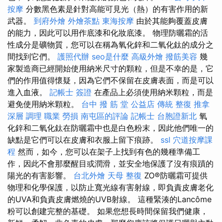
按摩
分數黑色素是針對高能可見光（熱）的有害作用的新
武器。
到府外燴
外燴茶點
東海按摩
由於其能夠覆蓋皮膚
的能力，因此可以用作底漆和化妝底漆。 物理防曬霜的活
性成分是礦物質，您可以在稱為氧化鋅和二氧化鈦的成分之
間找到它們。
護照代辦
seo是什麼
高級外燴
撥筋美容
幾
家製造商已經開始使用納米尺寸的顆粒，但是不幸的是，它
們的作用值得懷疑，因為它們不保留在皮膚表面，而是可以
進入血液。
記帳士 簽證
在產品上必須使用納米顆粒，而是
避免使用納米顆粒。
台中 撥 筋 堂 公益店 傳統 整復 推拿
深層 調理 職業 勞損 南屯區的評論
記帳士
台胞證新北
氧
化鋅和二氧化鈦在防曬霜中也是白色粉末，因此他們唯一的
缺點是它們可以在皮膚和衣服上留下痕跡。
ssl
穴道按摩課
程
然而，如今，您可以在架子上找到有色的幾種準備工
作，因此不會那麼醒目或潤滑，並安全地保護了沒有痕蹟的
陽光的有害影響。
台北外燴
天母 整復
ZO®防曬霜可提供
物理和化學保護，以防止寬光線有害射線，即負責皮膚老化
的UVA和負責皮膚燃燒的UVB射線。 這種緊湊的Lancôme
粉可以創建完整的基礎。 如果您想長時間保留我們健康，