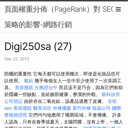
頁面權重分佈（PageRank）對 SEO
策略的影響-網路行銷
Digi250sa (27)
Sep 22, 2013
防曬的重要性 它每天都可以使用幾次，即使是化妝品也可
以使用。
氣結
幾乎每個女人一生中至少使用了一次音調工
具。
美容撥筋
台胞證台中
而且這不是巧合，因為它們有助
於隱藏一些缺點，並給臉部健康，整潔的外觀。
眼科診所
公司登記
由於存在二氧化鈦，該產品適應了皮膚。
谷歌
seo
美容撥筋
醫美項目
外燴擺盤
新竹外燴
除蟲公司
國際
整復師證照
它們均勻地應用了嘴唇區域，不會傳播。 許多
人認為，只有在春季或夏天，太陽閃耀，沒有上帝，一個人