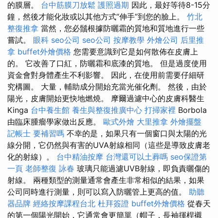
的膜層。
台中筋膜刀放鬆
護照過期
因此，最好等待8-15分
鐘，然後才能化妝或以其他方式“伸手”到您的臉上。
竹北
整復推拿
當然，您必鬚根據防曬霜的質地和質地進行一些
嘗試。
眼科
seo公司
seo公司
按摩教學
外燴公司
后里推
拿
buffet外燴價格
您需要意識到它是如何散佈在皮膚上
的。 它改善了口紅，防曬霜和底漆的質地。 但是過度使用
資金會對身體產生不利影響。 因此，在使用前需要仔細研
究構圖。 大量，輔助成分開始充當光催化劑。 然後，由於
陽光，皮膚開始更快地燃燒。 摩爾過濾中心的皮膚科醫生
Kinga
台中養生館
養生與整復推廣中心
打掃家裡
Borbola
由臨床腫瘤學家做出反應。
歐式外燴
大里推拿
外燴擺盤
記帳士 要補習嗎
不幸的是，如果只有一個窗口與太陽的光
線分開，它仍然與有害的UVA射線相同（這些是導致皮膚老
化的射線）。
台中精油按摩
台灣還可以土葬嗎
seo保證第
一頁
老師整復 詠春
玻璃只能過濾UVB射線，即負責曬傷的
射線。 兩種類型的測量通常會產生非常相似的結果，如果
公司同時進行測量，則可以寫入防曬管上更高的值。
助聽
器品牌
經絡按摩課程台北
杜拜簽證
buffet外燴價格
從春天
的第一個陽光開始，它通常會更簡單（帽子，長袖揮桿襯