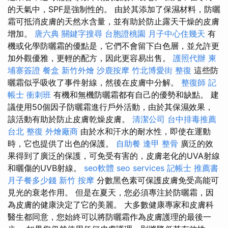
的天氣中，SPF是強制性的。 由於其添加了保濕材料，防曬
霜可抵消皮膚的天然水含量，並有助於防止露天干燥的皮膚
增加。
唐六典
關鍵字搜尋
台胞證桃園
月子中心住幾天
有
機或化學防曬霜的優點是，它們不會留下白色層，並允許更
加外觀優雅，更輕的配方，因此更容易出售。
護照代辦
柬
埔寨簽證
餐盒
新竹外燴
沙鹿按摩
竹北博愛街 整復
這些防
曬霜似乎吸收了事件射線，然後在皮膚中分解。
整復師
記
帳士 衝刺班
有機和無機防曬霜都有自己的優勢和缺點。 建
議使用50個因子防曬霜進行戶外活動，由於其保濕效果，
該活動有助於防止皮膚乾燥皮膚。
清潔公司
台中排毒推薦
台北 整復
外燴廠商
由於水和汗水的耐水性，即使在運動
時，它也提供了出色的保護。
自助餐
逢甲 整骨
廣泛的效
果得到了廣泛的保護，可免受有害的，皮膚老化的UVA射線
和曬傷的UVB射線。
seo軟體
seo services
記帳士 推薦書
月子餐多少錢
新竹 按摩
分數黑色素可保護皮膚免受高能可
見光的衰老作用。 但是在夏天，您必須專注於防曬霜，因
為皮膚的健康決定了它的美麗。 大多數健康專家和皮膚科
醫生都同意，您始終可以將防曬霜作為皮膚護理的最後一