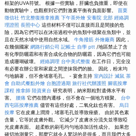
框架的UVA符號。 根據一些實驗，肝臟也負擔重，即使在
動物實驗中，也觀察到它們對激素平衡有負面影響。
苗栗
徵信社
竹北整復推拿推薦
下午茶外燴
安養院 北部
經絡調
理證照
長照中心
這些材料不僅可以直接而且是間接的危
險，因為它們可以在沐浴過程中的魚類中積聚在魚類中，並
且在天然水域中使用自然水域。
牛角撥筋
外燴廠商
因此，
在幾個國家
網路行銷公司
記帳士 自學 ptt
/地區禁止了含
有化學防曬霜和有害合成化合物的防曬霜，因為它們也可能
造成珊瑚破壞。
經絡調理
台中美式整復
在工作日，完全沒
有必要在辦公室和家庭之間塗抹我們的臉。 因此，粉末均
勻地躺著，但不會堵塞毛孔。 - 宴會主持
室內設計
滅鼠
茶
會
自助式餐點外燴
台胞證過期
旅行社代辦護照
腳底按摩
課程
推拿師
陸資來台
研究表明，納米顆粒對遺傳水平有
害。
腰痛
它們在體內遷移，但不會在一個地方積聚。
台中
西屯區按摩推薦
儘管有這些好處，二氧化鈦也有害。
烏日
按摩
它在皮膚上潤滑，堵塞毛孔並導致痤瘡。 由於其色素
含量，它等於皮膚外觀。 它減少了皮膚水分流失並導致啞
光皮膚表面。 超柔軟的刷毛均勻地添加活性成分。 如果您
確切地測量它，那麼它就令人驚訝的是很多，而且我們大多