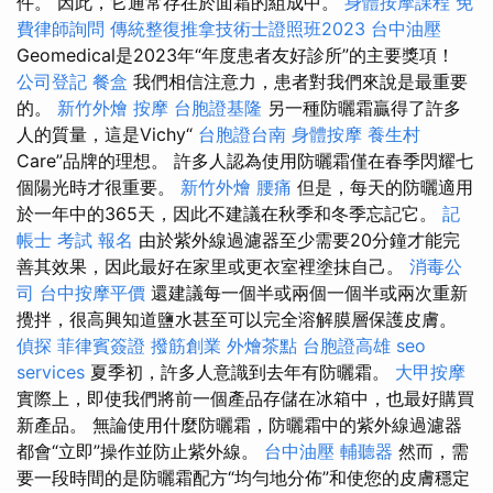
件。 因此，它通常存在於面霜的組成中。
身體按摩課程
免
費律師詢問
傳統整復推拿技術士證照班2023
台中油壓
Geomedical是2023年“年度患者友好診所”的主要獎項！
公司登記
餐盒
我們相信注意力，患者對我們來說是最重要
的。
新竹外燴
按摩
台胞證基隆
另一種防曬霜贏得了許多
人的質量，這是Vichy“
台胞證台南
身體按摩
養生村
Care”品牌的理想。 許多人認為使用防曬霜僅在春季閃耀七
個陽光時才很重要。
新竹外燴
腰痛
但是，每天的防曬適用
於一年中的365天，因此不建議在秋季和冬季忘記它。
記
帳士 考試 報名
由於紫外線過濾器至少需要20分鐘才能完
善其效果，因此最好在家里或更衣室裡塗抹自己。
消毒公
司
台中按摩平價
還建議每一個半或兩個一個半或兩次重新
攪拌，很高興知道鹽水甚至可以完全溶解膜層保護皮膚。
偵探
菲律賓簽證
撥筋創業
外燴茶點
台胞證高雄
seo
services
夏季初，許多人意識到去年有防曬霜。
大甲按摩
實際上，即使我們將前一個產品存儲在冰箱中，也最好購買
新產品。 無論使用什麼防曬霜，防曬霜中的紫外線過濾器
都會“立即”操作並防止紫外線。
台中油壓
輔聽器
然而，需
要一段時間的是防曬霜配方“均勻地分佈”和使您的皮膚穩定