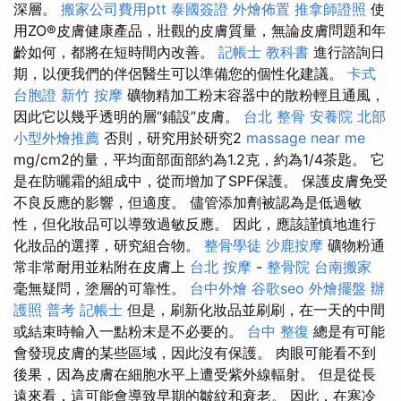
深層。
搬家公司費用ptt
泰國簽證
外燴佈置
推拿師證照
使
用ZO®皮膚健康產品，壯觀的皮膚質量，無論皮膚問題和年
齡如何，都將在短時間內改善。
記帳士 教科書
進行諮詢日
期，以便我們的伴侶醫生可以準備您的個性化建議。
卡式
台胞證
新竹 按摩
礦物精加工粉末容器中的散粉輕且通風，
因此它以幾乎透明的層“鋪設”皮膚。
台北 整骨
安養院 北部
小型外燴推薦
否則，研究用於研究2
massage near me
mg/cm2的量，平均面部面部約為1.2克，約為1/4茶匙。 它
是在防曬霜的組成中，從而增加了SPF保護。 保護皮膚免受
不良反應的影響，但適度。 儘管添加劑被認為是低過敏
性，但化妝品可以導致過敏反應。 因此，應該謹慎地進行
化妝品的選擇，研究組合物。
整骨學徒
沙鹿按摩
礦物粉通
常非常耐用並粘附在皮膚上
台北 按摩
-
整骨院
台南搬家
毫無疑問，塗層的可靠性。
台中外燴
谷歌seo
外燴擺盤
辦
護照
普考 記帳士
但是，刷新化妝品並刷刷，在一天的中間
或結束時輸入一點粉末是不必要的。
台中 整復
總是有可能
會發現皮膚的某些區域，因此沒有保護。 肉眼可能看不到
後果，因為皮膚在細胞水平上遭受紫外線輻射。 但是從長
遠來看，這可能會導致早期的皺紋和衰老。 因此，在寒冷