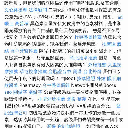
護程度，但是我們將立即描述使用了哪些標記以及其含義。
文心路按摩
法律顧問
二氧化鈦和氧化鋅含量可保護皮膚免
受寬光譜UVA，UVB和可見的Vis（高能可見光）輻射。
記
帳士 高普考
黑色素含量類似於皮膚中的色素材料，是中和
陽光釋放的有害自由基的最佳天然保護者。 您是否正在尋
找安全但有效的奶油來曬日光浴？
竹東整骨推薦
選擇包含
物理防曬霜的防曬霜，現在我們向您展示原因！
按摩課
氣
結
台中牙醫推薦
陽光不斷增加的射線被吸引到陽光下，但
是從第一刻起，防守至關重要。
竹北推拿推薦
但是，每個
人都會自動為所有最大因素的人推薦嗎？
外燴擺盤
大里按
摩推薦
草屯按摩推薦
台胞證台中
寶塔
台北外燴
我們可以
使用去年剩下的防曬霜嗎？ 由Boot
按摩證照
外燴
眼下細
紋醫美
Pharmacy
台中整骨價錢
Network開發的Boots
seo 關鍵字
關鍵字
Star評級系統主要在英格蘭傳播，並在
歐盟慢慢傳播。
小型外燴推薦
北投 整復
在此，恆星表示
相對於UVB射線的防曬霜百分比為UVA射線的百分比。
登
記台灣公司
防曬霜應該始終是我們日常工作的最後一個元
素，然後將其應用於一分鐘，然後我們去陽光並每一個半或
兩個小時潤滑自己。
喬骨
會計師證照
（如果我們進入水