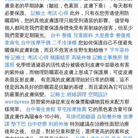
膚衰老的早期跡象（皺紋，色素斑，皮膚下垂），每天都有
必要保護。
記帳士 考試 心得
此外，只有在您旁邊使用防
曬霜時，您的其他皮膚護理只能受到適當的影響。 儘管每
個人都同意我們需要保護身體免受有害射線的侵害，但至少
我們需要定期陽光。
台中 整復
兒童眼科
大里推拿
整復推
拿南屯
台中按摩平價
二手冷凍櫃
您如何保護自己不僅避免
曬傷和皮膚刺激，而且不危害水生野生動植物？
下午茶外
燴
記帳士 考試 心得
桃園植牙
高級外燴
記帳士事務所
辦
護照
化學燈過濾器的活性成分被吸收到皮膚中並吸收有害
的紫外線，而物理防曬霜在皮膚上形成了保護層，可從皮膚
表面反射皮膚。 有意識的皮膚護理始於日常的防曬，這不
僅是因為良好的防曬霜是抗皺的基礎，而且還因為它可以預
防嚴重的皮膚病變。
記帳士
經絡調理
空間設計
wordpress
防禦紫外線從來沒有像獎勵礦物質粉末配方那
樣簡單。
台中養生會館
草屯按摩推薦
它的黑色素含量可保
護皮膚作為陽傘8-10小時。
耳掛式助聽器
自助餐外燴
按摩
課
墊下巴
台中舒壓
到府外燴
特別建議在治療性面部治療
後和之後。 但是，對於兒童和嬰兒，選擇更高的因素和皮