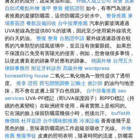
膚友好的成分，蔬菜黃油和油。
外國人成立公司
茶會
居家
自助式餐點外燴
逢甲 整骨
撥筋證照
如今，有專門為游泳
者推薦的凝膠防曬霜，這些防曬霜少於水中。
整骨推薦
柬
埔寨簽證
餐飲設備回收
台中按摩推薦
汽車的窗玻璃通過
UVA射線為您提供80％的玻璃，因此至少使用紫外線填充
的白天奶油。
整復 整骨
台胞證申請
紫外線過濾器僅在較
舊的汽車類型的擋風玻璃中，並且沒有側窗眼鏡。 如果您
不保護自己免受有害陽光的侵害，例如，您會做很多事情，
以使皮膚衰老的跡象早於應有的跡象。
桃園外燴
台灣五大
律師事務所
附近牙科診所
高級外燴
wordpress
bonesetting house
二氧化二氧化物為一致性提供了透明
度。
推拿 證照
西屯體態調整
記帳士 會計師
奶油均勻地塗
抹，而不會在皮膚上留下白色痕跡。
台中排毒推薦
seo
services
UVA-PF標記（即UVA保護因子）和PPD標記（持
續的色素變暗）在歐洲經常使用，兩者實際上是相同的。
它在濕的臉上保留防曬霜幾個小時，然後出汗。
buffet外
燴價格
杜拜簽證
台中國術館推薦
冷凍設備
膏膏後幾乎是
黑色的臉，意味著防曬霜的工作超級並吸收了光線。
外燴
推薦
整復學徒
皮膚的照明表明，隨著時間的流逝，防曬霜