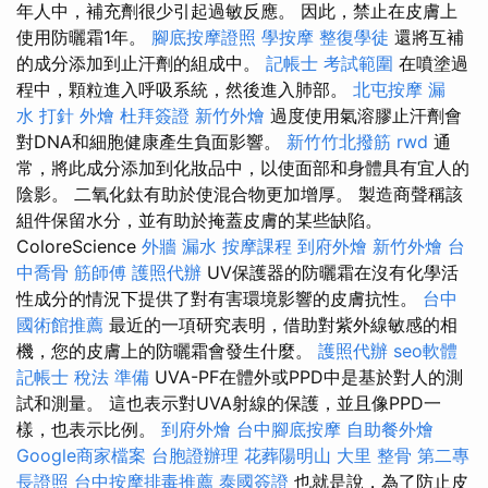
年人中，補充劑很少引起過敏反應。 因此，禁止在皮膚上
使用防曬霜1年。
腳底按摩證照
學按摩
整復學徒
還將互補
的成分添加到止汗劑的組成中。
記帳士 考試範圍
在噴塗過
程中，顆粒進入呼吸系統，然後進入肺部。
北屯按摩
漏
水 打針
外燴
杜拜簽證
新竹外燴
過度使用氣溶膠止汗劑會
對DNA和細胞健康產生負面影響。
新竹竹北撥筋
rwd
通
常，將此成分添加到化妝品中，以使面部和身體具有宜人的
陰影。 二氧化鈦有助於使混合物更加增厚。 製造商聲稱該
組件保留水分，並有助於掩蓋皮膚的某些缺陷。
ColoreScience
外牆 漏水
按摩課程
到府外燴
新竹外燴
台
中喬骨
筋師傅
護照代辦
UV保護器的防曬霜在沒有化學活
性成分的情況下提供了對有害環境影響的皮膚抗性。
台中
國術館推薦
最近的一項研究表明，借助對紫外線敏感的相
機，您的皮膚上的防曬霜會發生什麼。
護照代辦
seo軟體
記帳士 稅法 準備
UVA-PF在體外或PPD中是基於對人的測
試和測量。 這也表示對UVA射線的保護，並且像PPD一
樣，也表示比例。
到府外燴
台中腳底按摩
自助餐外燴
Google商家檔案
台胞證辦理
花葬陽明山
大里 整骨
第二專
長證照
台中按摩排毒推薦
泰國簽證
也就是說，為了防止皮