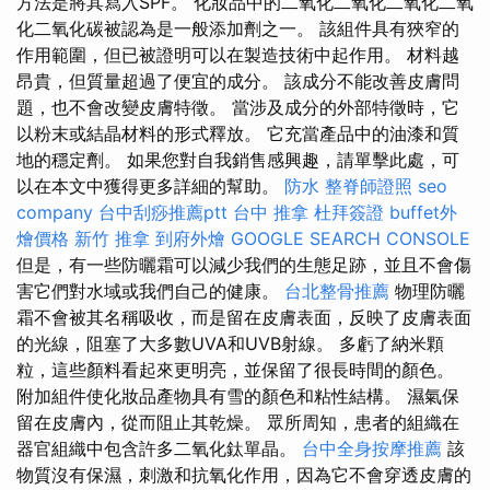
方法是將其寫入SPF。 化妝品中的二氧化二氧化二氧化二氧
化二氧化碳被認為是一般添加劑之一。 該組件具有狹窄的
作用範圍，但已被證明可以在製造技術中起作用。 材料越
昂貴，但質量超過了便宜的成分。 該成分不能改善皮膚問
題，也不會改變皮膚特徵。 當涉及成分的外部特徵時，它
以粉末或結晶材料的形式釋放。 它充當產品中的油漆和質
地的穩定劑。 如果您對自我銷售感興趣，請單擊此處，可
以在本文中獲得更多詳細的幫助。
防水
整脊師證照
seo
company
台中刮痧推薦ptt
台中 推拿
杜拜簽證
buffet外
燴價格
新竹 推拿
到府外燴
GOOGLE SEARCH CONSOLE
但是，有一些防曬霜可以減少我們的生態足跡，並且不會傷
害它們對水域或我們自己的健康。
台北整骨推薦
物理防曬
霜不會被其名稱吸收，而是留在皮膚表面，反映了皮膚表面
的光線，阻塞了大多數UVA和UVB射線。 多虧了納米顆
粒，這些顏料看起來更明亮，並保留了很長時間的顏色。
附加組件使化妝品產物具有雪的顏色和粘性結構。 濕氣保
留在皮膚內，從而阻止其乾燥。 眾所周知，患者的組織在
器官組織中包含許多二氧化鈦單晶。
台中全身按摩推薦
該
物質沒有保濕，刺激和抗氧化作用，因為它不會穿透皮膚的