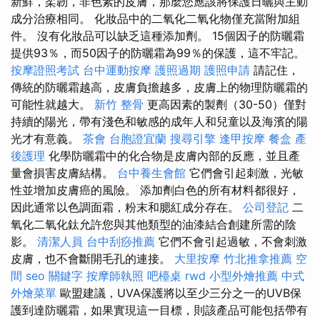
新鮮，柔韌，非色素的皮膚，那麼您應該將保護日曬與主動
成分治療相同。 化妝品中的二氧化二氧化物僅充當附加組
件。 沒有化​​妝品可以缺乏這種添加劑。 15個因子的防曬霜
提供93％，而50因子的防曬霜為99％的保護，這不牢記。
按摩證照考試
台中運動按摩
護照過期
護照申請
請記住，
傳統的防曬霜越高，皮膚負擔越多，皮膚上的物理防曬霜的
可能性就越大。
新竹 整骨
更高因素的製劑（30-50）僅對
持續的陽光，帶有淺色和敏感的成年人和兒童以及海濱的陽
光才有意義。
茶會
台胞證宜蘭
搜尋引擎
逢甲按摩
餐盒
產
後護理
化學防曬霜中的化合物是皮膚內部的反應，並且產
量會損害皮膚結構。
台中養生會館
它們會引起刺激，光敏
性並增加皮膚癌的風險。 添加劑白色的所有材料都很好，
因此通常以色調面霜，粉末和腮紅成分存在。
公司登記
二
氧化二氧化鈦允許您與其他類型的油漆結合創建所需的陰
影。
清潔人員
台中刮痧推薦
它們不會引起過敏，不會刺激
皮膚，也不會斷開毛孔的連接。
大里按摩
竹北推拿推薦
空
間
seo 關鍵字
按摩師執照
吧檯桌
rwd
小型外燴推薦
中式
外燴菜單
歐盟建議，UVA保護將以至少三分之一的UVB保
護到達防曬霜，如果實現這一目標，則該產品可能包括帶有