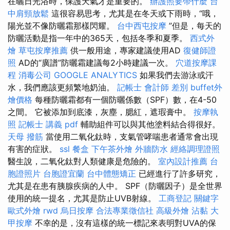
在曬日光浴時，保護天氣才是重要的。
辦護照要帶什麼
台
中肩頸放鬆
這很容易思考，尤其是在冬天或下雨時，“哦，
陽光並不像防曬霜那樣閃耀。
台中西屯按摩
”但是，每天的
防曬活動是指一年中的365天，包括冬季和夏季。
西式外
燴
草屯按摩推薦
供一般用途，專家建議使用AD
復健師證
照
AD的“廣譜”防曬霜建議每2小時建議一次。
穴道按摩課
程
消毒公司
GOOGLE ANALYTICS
如果我們去游泳或汗
水，我們應該更頻繁地奶油。
記帳士 會計師 差別
buffet外
燴價格
每種防曬霜都有一個防曬係數（SPF）數，在4-50
之間。 它被添加到底漆，灰塵，腮紅，遮瑕膏中。
按摩執
照
記帳士 講義 pdf
輔助組件可以與其他塗料結合得很好。
天母 撥筋
當使用二氧化鈦時，支氣管哮喘患者通常會出現
有害的症狀。
ssl
餐盒
下午茶外燴
外牆防水
經絡調理證照
醫生說，二氧化鈦對人類健康是危險的。
室內設計推薦
台
胞證照片
台胞證宜蘭
台中體態矯正
已經進行了許多研究，
尤其是在患有胰腺疾病的人中。 SPF（防曬因子）是全世界
使用的統一提名，尤其是防止UVB射線。
工商登記
關鍵字
歐式外燴
rwd
烏日按摩
合法專業徵信社
高級外燴
沾黏
大
甲按摩
不幸的是，沒有這樣的統一標記來表明對UVA的保