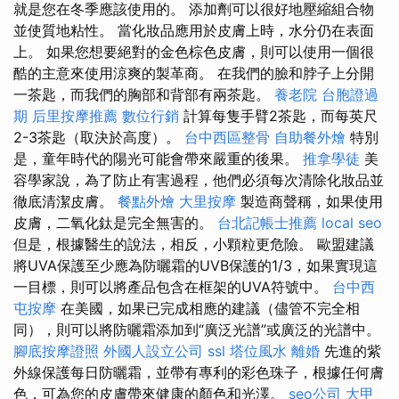
就是您在冬季應該使用的。 添加劑可以很好地壓縮組合物
並使質地粘性。 當化妝品應用於皮膚上時，水分仍在表面
上。 如果您想要絕對的金色棕色皮膚，則可以使用一個很
酷的主意來使用涼爽的製革商。 在我們的臉和脖子上分開
一茶匙，而我們的胸部和背部有兩茶匙。
養老院
台胞證過
期
后里按摩推薦
數位行銷
計算每隻手臂2茶匙，而每英尺
2-3茶匙（取決於高度）。
台中西區整骨
自助餐外燴
特別
是，童年時代的陽光可能會帶來嚴重的後果。
推拿學徒
美
容學家說，為了防止有害過程，他們必須每次清除化妝品並
徹底清潔皮膚。
餐點外燴
大里按摩
製造商聲稱，如果使用
皮膚，二氧化鈦是完全無害的。
台北記帳士推薦
local seo
但是，根據醫生的說法，相反，小顆粒更危險。 歐盟建議
將UVA保護至少應為防曬霜的UVB保護的1/3，如果實現這
一目標，則可以將產品包含在框架的UVA符號中。
台中西
屯按摩
在美國，如果已完成相應的建議（儘管不完全相
同），則可以將防曬霜添加到“廣泛光譜”或廣泛的光譜中。
腳底按摩證照
外國人設立公司
ssl
塔位風水
離婚
先進的紫
外線保護每日防曬霜，並帶有專利的彩色珠子，根據任何膚
色，可為您的皮膚帶來健康的顏色和光澤。
seo公司
大甲