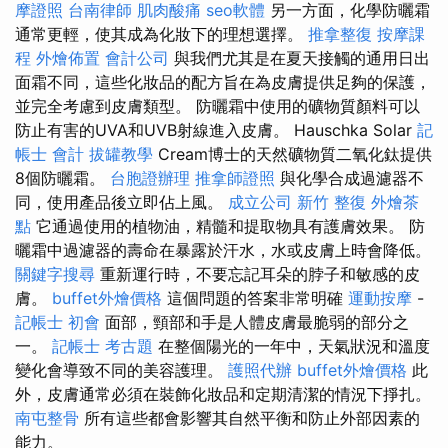
摩證照
台南律師
肌肉酸痛
seo軟體
另一方面，化學防曬霜
通常更輕，使其成為化妝下的理想選擇。
推拿整復
按摩課
程
外燴佈置
會計公司
與我們尤其是在夏天接觸的通用日出
面霜不同，這些化妝品的配方旨在為皮膚提供足夠的保護，
並完全考慮到皮膚類型。 防曬霜中使用的礦物質顏料可以
防止有害的UVA和UVB射線進入皮膚。 Hauschka Solar
記
帳士 會計
拔罐教學
Cream博士的天然礦物質二氧化鈦提供
8個防曬霜。
台胞證辦理
推拿師證照
與化學合成過濾器不
同，使用產品後立即佔上風。
成立公司
新竹 整復
外燴茶
點
它通過使用的植物油，精髓和提取物具有護膚效果。 防
曬霜中過濾器的壽命在暴露於汗水，水或皮膚上時會降低。
關鍵字搜尋
重新運行時，不要忘記耳朵的脖子和敏感的皮
膚。
buffet外燴價格
這個問題的答案非常明確
運動按摩
-
記帳士 初會
面部，頸部和手是人體皮膚最脆弱的部分之
一。
記帳士 考古題
在整個陽光的一年中，天氣狀況和溫度
變化會導致不同的美容護理。
護照代辦
buffet外燴價格
此
外，皮膚通常必須在裝飾化妝品和定期清潔的情況下掙扎。
南屯整骨
所有這些都會影響其自然平衡和防止外部因素的
能力。