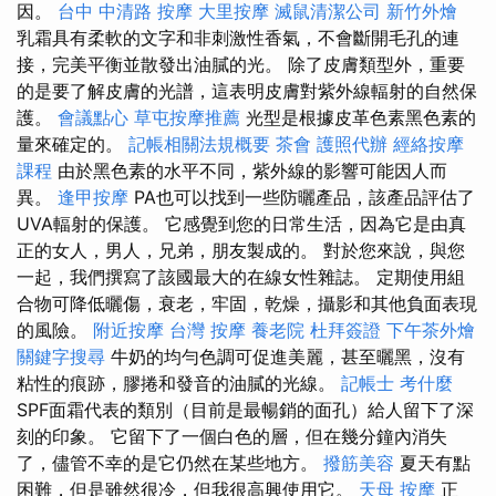
因。
台中 中清路 按摩
大里按摩
滅鼠清潔公司
新竹外燴
乳霜具有柔軟的文字和非刺激性香氣，不會斷開毛孔的連
接，完美平衡並散發出油膩的光。 除了皮膚類型外，重要
的是要了解皮膚的光譜，這表明皮膚對紫外線輻射的自然保
護。
會議點心
草屯按摩推薦
光型是根據皮革色素黑色素的
量來確定的。
記帳相關法規概要
茶會
護照代辦
經絡按摩
課程
由於黑色素的水平不同，紫外線的影響可能因人而
異。
逢甲按摩
PA也可以找到一些防曬產品，該產品評估了
UVA輻射的保護。 它感覺到您的日常生活，因為它是由真
正的女人，男人，兄弟，朋友製成的。 對於您來說，與您
一起，我們撰寫了該國最大的在線女性雜誌。 定期使用組
合物可降低曬傷，衰老，牢固，乾燥，攝影和其他負面表現
的風險。
附近按摩
台灣 按摩
養老院
杜拜簽證
下午茶外燴
關鍵字搜尋
牛奶的均勻色調可促進美麗，甚至曬黑，沒有
粘性的痕跡，膠捲和發音的油膩的光線。
記帳士 考什麼
SPF面霜代表的類別（目前是最暢銷的面孔）給人留下了深
刻的印象。 它留下了一個白色的層，但在幾分鐘內消失
了，儘管不幸的是它仍然在某些地方。
撥筋美容
夏天有點
困難，但是雖然很冷，但我很高興使用它。
天母 按摩
正