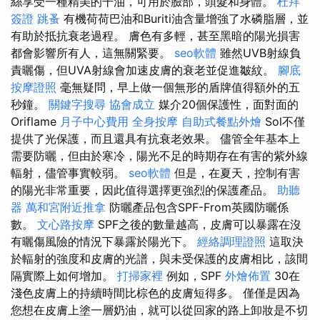
絲享受一種精美的干油，可用於臉部，頭髮和身體。
杜拜
簽證
跳蚤
有機荷荷巴油和Buriti油含量增強了水磷脂層，並
有助於抵抗衰老過程。 膚色有多輕，甚至黑暗的陽光損害
都會影響所有人，這無關緊要。
seo軟體
雖然UVB射線負
責曬傷，但UVA射線會加速皮膚的衰老並促進皺紋。
腳底
按摩證照
毫無疑問，早上做一個無形的盾牌值得額外的五
秒鐘。
關鍵字搜尋
協會成立
媒介20個保護性，面對面的
Oriflame
月子中心費用
全身按摩
自助式餐點外燴
Sol不僅
提供了光保護，而且還具有抗衰老效果。 儘管全年基本上
需要防曬，但由於寒冷，陽光不足的時期存在有害的紫外線
輻射，儘管事實較弱。
seo軟體
但是，在夏天，控制有害
的陽光非常重要，因此值得選擇更強烈的保護產品。
助聽
器
萬和宮附近推拿
防曬產品包含SPF-From英國防曬係
數。
文心路按摩
SPF之後的數量越高，皮膚可以暴露在沒
有曬傷風險的情況下暴露於陽光下。
經絡調理證照
這取決
於輻射的強度和皮膚的光譜，與未受保護的皮膚相比，該間
隔實際上如何增加。
打掃家裡
例如，SPF
外燴佈置
30在
淺色皮膚上的持續時間比棕色的皮膚短得多。 僅僅是因為
您想在皮膚上塗一層奶油，就可以從回家的路上卸妝是不切