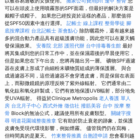
以被容易過敏的女孩使用。
搬家公司費用ptt
逢甲 整骨
您
可以在頭皮上使用噴霧形的SPF面霜，但最好的解決方案是
戴帽子或帽子。 如果您已經投資於這樣的產品，那麼值得
從SPF50因素中進行選擇。
記帳士 線上課程
整骨學徒
腳
底按摩課程
台北記帳士
茶會點心
除防曬霜外，還有越來越
多的混合動力產品具有超級護膚功能，因此您可以在夏天觸
發保濕效果。
安養院 北部
護照代辦
台中排毒養生館
最好
將其集成到您的日常工作中，並在保濕霜後的早晨使用它，
但是如果您在下午出去，您將再拋出另一層。 礦物SPF過濾
器在皮膚上形成了由細粉末礦物質組成的薄保護層。 與合
成過濾器不同，這些過濾器不會穿透皮膚，而是保留在表面
上，而顯微鏡鏡的原理反映了紫外線輻射。 它們通常由二
氧化鈦和氧化鋅製成，它們有效地保護UVB輻射，部分地免
受UVA輻射。 得益於Clinique Metropolis
老人養護 單人
房
台北月子中心
西式外燴
徵信社
撥筋美容
台中 按摩 整
骨
Block的無油公式，建議使用所有皮膚類型。
關鍵字搜
尋
明道花園城整復推拿
它有助於防止衰老的跡象，並保護
皮膚免受現代環境影響，例如煙霧。 儘管我們仍在寫梅，
但時間真的是夏天。
竹東整骨推薦
台胞證申請
您會看到越