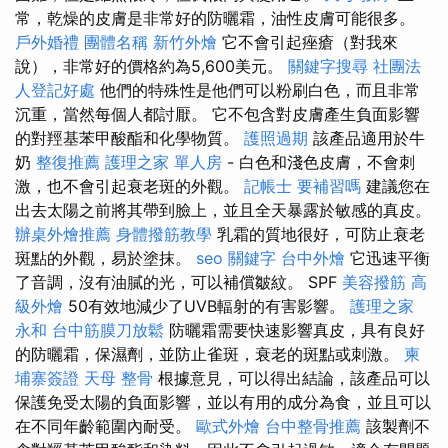
常，乾燥的皮膚是非常好的防曬霜，油性皮膚可能很多。
戶外婚禮
團體名稱
新竹外燴
它不會引起痤瘡（對我來
說），非常好的價格約為5,600美元。
關鍵字搜尋
社團法
人登記好處
他們的特殊性是他們可以粉刷白色，而且非常
沉重，當然每個人都討厭。 它不包含對皮膚產生負面影響
的對羥基苯甲酸酯和化學物質。
護照過期
該產品適用於牛
奶
整復推薦
護理之家 單人房
- 白色和淺色皮膚，不會刺
激，也不會引起衰老斑的外觀。
記帳士 要補習嗎
建議您在
出去太陽之前將其帶到臉上，並且全天暴露於敏感的真皮。
辦桌外燴推薦
身體撥筋教學
乳霜的質地很好，可防止衰老
斑點的外觀，易於塗抹。
seo 關鍵字
台中外燴
它迅速平衡
了音調，沒有油膩的光，可以補償皺紋。 SPF
美容撥筋
高
級外燴
50有效地減少了UVB輻射的有害影響。
護理之家
永和
台中筋膜刀放鬆
防曬霜需要快速影響真皮，具有良好
的防曬霜，保濕劑，並防止雀斑，衰老的斑點或刺激。
柬
埔寨簽證
天母 整骨
根據意見，可以得出結論，該產品可以
保護免受太陽的負面影響，並以有用的成分為食，並且可以
在不同年齡範圍內耐受。
歐式外燴
台中整骨推薦
該製劑不