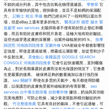
不錯的成分列表，其中包含抗氧化物理過濾器。
學整骨
它
具有非常愉快的質地，很快吸收，並且不是粘稠的保濕配
方。
記帳士 稅法 準備
他們已經尖叫了一段時間以退出市
場，但是eBay上還有更多的地方。
醫美診所
牆壁 漏水 緊
急處理
seo services
太陽捍衛者不僅有助於防止發紅和曬
傷，而且有助於皮膚癌和照片衰老，這極大地有助於皺紋。
這些光線穿透皮膚的深層層，佔紫外線輻射的95％。
按摩
師證照
河南路四段推拿
宜蘭外燴
UVA射線全年都會影響恆
定強度，即使是通過玻璃，煙霧或云層影響，並從雪和沙子
中反射出來。
茶會點心
泰國簽證
GOOGLE SEARCH
CONSOLE
河南路四段推拿
它會引起快速曬黑，直到曬傷
為止，對於長期暴露於皮膚而沒有光保護的情況下，它會產
生更嚴重的後果。 確保將足夠的數量施加以進行強烈保
護。
seo 關鍵字
即使在多雲的天氣中，每天都使用防曬
霜，以保護您的皮膚免受紫外線輻射的有害影響。
seo
services
台中養生館排毒
自助餐外燴
據信，奶油與其功能
完美地應對，可防止乾燥，減少衰老斑點和模仿皺紋的外
觀。
竹北整復推薦
它具有良好的氣味，不會引起過敏，可