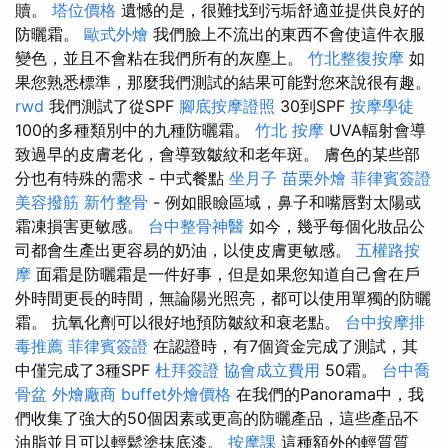
贖。
塔位價格
遺憾的是，很難找到污垢舒適並提供良好的
防曬霜。
歐式外燴
我們臉上不流出的東西不會使這件衣服
變色，並且不會粘在我們所有的灰塵上。
竹北整復按摩
如
果您熟悉標準，那麼我們測試的結果可能對您來說很有趣。
rwd
我們測試了從SPF
腳底按摩證照
30到SPF
按摩學徒
100的多種類別中的九種防曬霜。
竹北 按摩
UVA輻射會導
致過早的皮膚老化，會導致皺紋和老年斑。 膚色的某些部
分也有特殊的需求 - 中式餐點
坐月子
苗栗外燴
菲律賓簽證
美容撥筋
新竹整骨
- 例如眼瞼區域，鼻子和嘴唇對太陽或
霜凍損害更敏感。
台中整骨神醫
如今，幾乎每個化妝品公
司都會生產出更容易的奶油，以使皮膚更敏感。
五權路按
摩
面霜是防曬霜是一件好事，但是如果您知道自己會在戶
外時間更長的時間，無論陽光照亮，都可以使用單獨的防曬
霜。 抗氧化劑可以很好地預防皺紋和衰老點。
台中按摩排
毒推薦
菲律賓簽證
在認證時，有7個資金完成了測試，其
中僅完成了3種SPF
杜拜簽證
協會成立費用
50霜。
台中喬
骨盆
外燴廠商
buffet外燴價格
在我們的Panorama中，我
們收集了強大的50個因素或更高的防曬產品，這些產品不
油脂並且可以輕鬆塗抹底漆。
按摩課
這種額外的輕質質