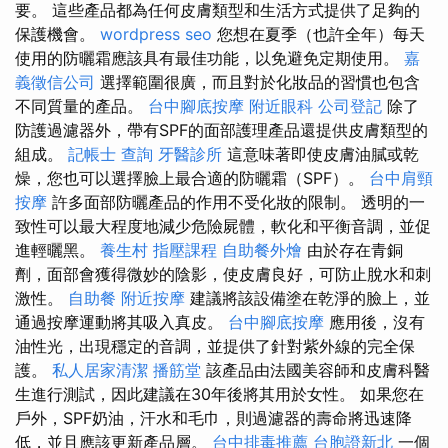
要。 這些產品都為任何皮膚類型和生活方式提供了足夠的
保護機會。
wordpress seo
您想在夏季（也許全年）每天
使用的防曬霜應該具有最佳功能，以免避免定期使用。
嘉
義徵信公司
選擇範圍很廣，而且對於化妝品的習慣也包含
不同質量的產品。
台中腳底按摩
附近眼科
公司登記
除了
防護過濾器外，帶有SPF的面部護理產品還提供皮膚類型的
組成。
記帳士 查詢
牙醫診所
這意味著即使皮膚油膩或乾
燥，您也可以選擇臉上最合適的防曬霜（SPF）。
台中肩頸
按摩
許多面部防曬產品的作用不受化妝的限制。 透明的一
致性可以最大程度地減少危險屍體，軟化和平衡音調，並促
進輕曬黑。
養生村
指壓課程
自助餐外燴
由於存在青銅
劑，面部會獲得微妙的陰影，使皮膚良好，可防止脫水和刺
激性。
自助餐
附近按摩
建議將該設備塗在乾淨的臉上，並
通過按摩運動將其吸入真皮。
台中腳底按摩
應用後，沒有
油性光，出現穩定的音調，並提供了針對紫外線的完全保
護。
私人居家清潔
播筋堂
該產品由法國美容師和皮膚科醫
生進行測試，因此建議在30年後將其用於女性。 如果您在
戶外，SPF奶油，汗水和毛巾，則過濾器的壽命將迅速降
低，並且應該更新產品層。
台中排毒推薦
台胞證新北
一個