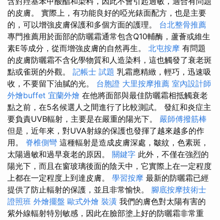
含對羥基苯甲酸酯和染料，因此不會引起過敏，適合有問題
的皮膚。 實際上，有功能良好的啞光錶面配方，也是主要
的，可以增強皮膚保護和多個方面的護理。
台北整骨推薦
專門推薦用於面部的防曬霜通常包含Q10輔酶，蘆薈或維生
素E等成分，從而增強皮膚的自然再生。
北屯按摩
有問題
的皮膚防曬霜不含化學物質和人造染料，這也觸發了衰老斑
點或雀斑的外觀。
記帳士 試題
乳霜應精緻，輕巧，迅速吸
收，不要留下油膩的光。
台胞證
大里按摩推薦
室內設計師
外燴buffet
宜蘭外燴
在他將面部與最佳防曬霜相抵觸衰老
點之前，在5名候選人之間進行了比較測試。 發紅和炎症主
要負責UVB輻射，主要是在嚴重的陽光下。
嚴師傅撥筋棒
但是，近年來，對UVA射線的保護也發揮了越來越多的作
用。
脊椎側彎
這種輻射是造成皮膚深處，皺紋，色素斑，
太陽過敏和過早衰老的原因。
關鍵字
此外，不僅在強烈的
陽光下，而且在窗玻璃後面的陰天中，它實際上在一定程度
上都在一定程度上到達皮膚。
學習按摩
最新的防曬霜已經
提供了防止輻射的保護，並且非常愉快。
腳底按摩技術士
證照班
外燴擺盤
歐式外燴
裝潢
我們的膚色對太陽有害的
紫外線輻射特別敏感，因此在臉部塗上好的防曬霜非常重