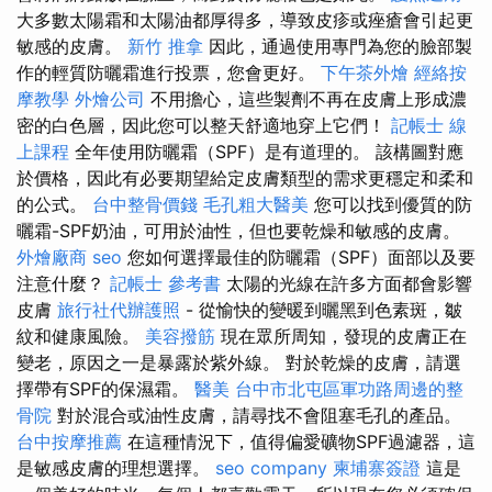
大多數太陽霜和太陽油都厚得多，導致皮疹或痤瘡會引起更
敏感的皮膚。
新竹 推拿
因此，通過使用專門為您的臉部製
作的輕質防曬霜進行投票，您會更好。
下午茶外燴
經絡按
摩教學
外燴公司
不用擔心，這些製劑不再在皮膚上形成濃
密的白色層，因此您可以整天舒適地穿上它們！
記帳士 線
上課程
全年使用防曬霜（SPF）是有道理的。 該構圖對應
於價格，因此有必要期望給定皮膚類型的需求更穩定和柔和
的公式。
台中整骨價錢
毛孔粗大醫美
您可以找到優質的防
曬霜-SPF奶油，可用於油性，但也要乾燥和敏感的皮膚。
外燴廠商
seo
您如何選擇最佳的防曬霜（SPF）面部以及要
注意什麼？
記帳士 參考書
太陽的光線在許多方面都會影響
皮膚
旅行社代辦護照
- 從愉快的變暖到曬黑到色素斑，皺
紋和健康風險。
美容撥筋
現在眾所周知，發現的皮膚正在
變老，原因之一是暴露於紫外線。 對於乾燥的皮膚，請選
擇帶有SPF的保濕霜。
醫美
台中市北屯區軍功路周邊的整
骨院
對於混合或油性皮膚，請尋找不會阻塞毛孔的產品。
台中按摩推薦
在這種情況下，值得偏愛礦物SPF過濾器，這
是敏感皮膚的理想選擇。
seo company
柬埔寨簽證
這是