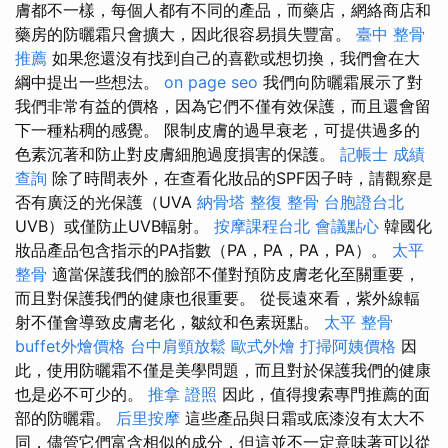
膚都不一樣，每個人都有不同的產品，而藥店，網絡商店和
藥房的防曬霜只會擴大，因此很容易損失豐富。
臺中 整骨
推薦
如果您還沒有找到自己的喜歡或想切換，我們會在大
綱中提出一些想法。
on page seo
我們向防曬霜展示了對
我們非常有益的價格，因為它們不僅有效保護，而且還會留
下一種粘稠的感覺。 限制皮膚的過早衰老，可提供過多的
色素沉著和防止對皮膚細胞過度損害的保護。
記帳士 成績
查詢
除了時間表外，在查看化妝品的SPF因子時，請觀察是
否有廣泛的光保護（UVA
納骨塔
整復 整骨
台胞證台北
UVB）或僅防止UVB輻射。
按摩課程台北
會議點心
韓國化
妝品產品包含指示的PA指數（PA，PA，PA，PA）。
太平
整骨
適當保護我們的臉部不僅對預防皮膚老化至關重要，
而且對保護我們的健康也很重要。 從長遠來看，紫外線輻
射不僅會導致皮膚老化，皺紋和色素斑點。
太平 整骨
buffet外燴價格
台中肩頸放鬆
歐式外燴
打掃阿姨價格
因
此，使用防曬霜不僅是美學問題，而且對於保護我們的健康
也是必不可少的。
推拿 證照
因此，值得搜索專門推薦的面
部的防曬霜。
后里按摩
這些產品與日霜或底漆沒有太大不
同，儘管它們富含相似的成分，但這並不一定意味著可以從