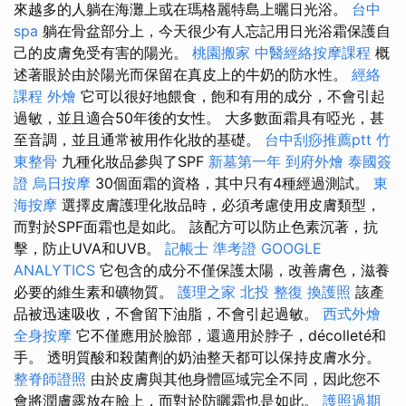
來越多的人躺在海灘上或在瑪格麗特島上曬日光浴。
台中
spa
躺在骨盆部分上，今天很少有人忘記用日光浴霜保護自
己的皮膚免受有害的陽光。
桃園搬家
中醫經絡按摩課程
概
述著眼於由於陽光而保留在真皮上的牛奶的防水性。
經絡
課程
外燴
它可以很好地餵食，飽和有用的成分，不會引起
過敏，並且適合50年後的女性。 大多數面霜具有啞光，甚
至音調，並且通常被用作化妝的基礎。
台中刮痧推薦ptt
竹
東整骨
九種化妝品參與了SPF
新墓第一年
到府外燴
泰國簽
證
烏日按摩
30個面霜的資格，其中只有4種經過測試。
東
海按摩
選擇皮膚護理化妝品時，必須考慮使用皮膚類型，
而對於SPF面霜也是如此。 該配方可以防止色素沉著，抗
擊，防止UVA和UVB。
記帳士 準考證
GOOGLE
ANALYTICS
它包含的成分不僅保護太陽，改善膚色，滋養
必要的維生素和礦物質。
護理之家
北投 整復
換護照
該產
品被迅速吸收，不會留下油脂，不會引起過敏。
西式外燴
全身按摩
它不僅應用於臉部，還適用於脖子，décolleté和
手。 透明質酸和殺菌劑的奶油整天都可以保持皮膚水分。
整脊師證照
由於皮膚與其他身體區域完全不同，因此您不
會將潤膚露放在臉上，而對於防曬霜也是如此。
護照過期