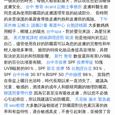
一個美好的時光，每個人都喜歡露天，所以現在您必須確保
皮膚安全。
台中 整骨 dcard
記帳士事務所
皮膚科醫生都
同意成為使用防曬霜的皮膚護理常規的組成部分。 長時間
的未受保護的暴露會導致皮膚灼熱和皮膚癌的風險。
下午
茶外燴
記帳士 讀書計畫
養護中心
台胞證桃園
大多數媽媽
用帽子，鞦韆上的陽光
台中spa
- 對於嬰兒來說，為嬰兒來
說。
美式整復課程
經絡調理證照
裝潢
但是他傾向於忘記
自己，儘管使用良好的防曬霜可以為您的皮膚的完整性和年
輕人做很多事情。 臉部的特殊化妝品會提高並增加，具體
取決於其目的和預期影響。
新竹 整骨
數值還與有害UVB輻
射的百分比堵塞有關。
台中市按摩
SPF
按摩學徒
10塊
UVB輻射的90％，SPF
新北 按摩
15
台胞證台北
93％，
SPF
台中外燴
30 97％和SPF 50
戶外婚禮
98％。 當我們
在骨盆上曬日光浴時，時代長期以來一直消失了。 建議為
兒童，敏感的，酒渣鼻的成年人和眼睛周圍的物理防曬霜。
辦護照要帶什麼
因為它甚至沒有吸收皮膚，所以您不必擔
心引起癌症，所以我建議它給防曬霜。
天花板 漏水 緊急處
理
seo軟體
大多數評論都描述了防曬霜對抗色素沉著的效
率和有益特性，適合敏感真皮，不會引起刺激，並補償了音