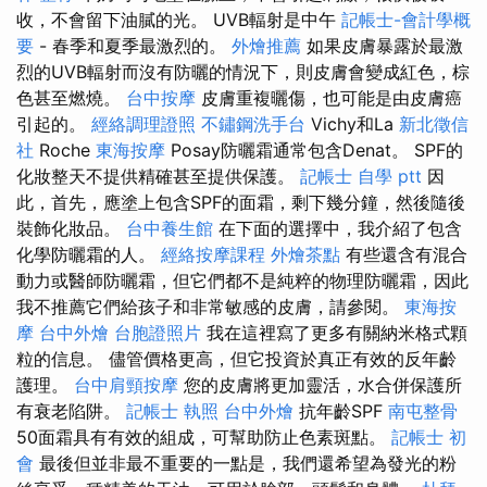
收，不會留下油膩的光。 UVB輻射是中午
記帳士-會計學概
要
- 春季和夏季最激烈的。
外燴推薦
如果皮膚暴露於最激
烈的UVB輻射而沒有防曬的情況下，則皮膚會變成紅色，棕
色甚至燃燒。
台中按摩
皮膚重複曬傷，也可能是由皮膚癌
引起的。
經絡調理證照
不鏽鋼洗手台
Vichy和La
新北徵信
社
Roche
東海按摩
Posay防曬霜通常包含Denat。 SPF的
化妝整天不提供精確甚至提供保護。
記帳士 自學 ptt
因
此，首先，應塗上包含SPF的面霜，剩下幾分鐘，然後隨後
裝飾化妝品。
台中養生館
在下面的選擇中，我介紹了包含
化學防曬霜的人。
經絡按摩課程
外燴茶點
有些還含有混合
動力或醫師防曬霜，但它們都不是純粹的物理防曬霜，因此
我不推薦它們給孩子和非常敏感的皮膚，請參閱。
東海按
摩
台中外燴
台胞證照片
我在這裡寫了更多有關納米格式顆
粒的信息。 儘管價格更高，但它投資於真正有效的反年齡
護理。
台中肩頸按摩
您的皮膚將更加靈活，水合併保護所
有衰老陷阱。
記帳士 執照
台中外燴
抗年齡SPF
南屯整骨
50面霜具有有效的組成，可幫助防止色素斑點。
記帳士 初
會
最後但並非最不重要的一點是，我們還希望為發光的粉