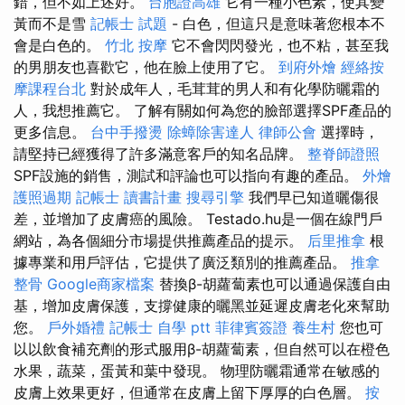
錯，但不如上述好。
台胞證高雄
它有一種小色素，使其變
黃而不是雪
記帳士 試題
- 白色，但這只是意味著您根本不
會是白色的。
竹北 按摩
它不會閃閃發光，也不粘，甚至我
的男朋友也喜歡它，他在臉上使用了它。
到府外燴
經絡按
摩課程台北
對於成年人，毛茸茸的男人和有化學防曬霜的
人，我想推薦它。 了解有關如何為您的臉部選擇SPF產品的
更多信息。
台中手撥燙
除蟑除害達人
律師公會
選擇時，
請堅持已經獲得了許多滿意客戶的知名品牌。
整脊師證照
SPF設施的銷售，測試和評論也可以指向有趣的產品。
外燴
護照過期
記帳士 讀書計畫
搜尋引擎
我們早已知道曬傷很
差，並增加了皮膚癌的風險。 Testado.hu是一個在線門戶
網站，為各個細分市場提供推薦產品的提示。
后里推拿
根
據專業和用戶評估，它提供了廣泛類別的推薦產品。
推拿
整骨
Google商家檔案
替換β-胡蘿蔔素也可以通過保護自由
基，增加皮膚保護，支撐健康的曬黑並延遲皮膚老化來幫助
您。
戶外婚禮
記帳士 自學 ptt
菲律賓簽證
養生村
您也可
以以飲食補充劑的形式服用β-胡蘿蔔素，但自然可以在橙色
水果，蔬菜，蛋黃和葉中發現。 物理防曬霜通常在敏感的
皮膚上效果更好，但通常在皮膚上留下厚厚的白色層。
按