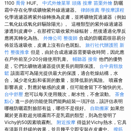
1100
喬骨
HUF。
中式外燴菜單
頭痛 按摩
苗栗外燴
防曬
霜中存在化學或礦物紫外線過濾器。
律師推薦
學按摩課程
化學過濾器將紫外線轉換為皮膚，並將礦物質過濾器（例如
二氧化鈦或氧化鋅驅除陽光）。 這種類型的紫外線過濾器
滲透到皮膚中，在那裡它吸收紫外線輻射，然後通過化學反
應將其轉化為熱。
外燴公司
整復師
合成的防曬霜很容易分
佈並迅速吸收，皮膚上沒有白色斑點。
旅行社代辦護照
新
竹 整復推拿
但是，由於合成過濾器需要吸收時間，因此應
在戶外前至少20分鐘使用乳膏。
輔聽器
接骨
他們的優勢
是，它們比礦物過濾器提供更長的期限保護。
台中肩頸放
鬆
該面霜可為陽光提供最大的保護，適合乾燥結構，水
合，減少老化點和雀斑的數量，並降低新的風險。 噴霧會
影響表皮，對應於敏感的皮膚，但可能會留下不愉快的光。
台中舒壓
您可以每天使用幾次，耐水性，不會滾動。
茶會
點心
進一步的功能使我們能夠組裝一項評估，該評估表明
哪種防曬霜對臉部有益，哪些不是很好。
自助搬家
如果您
屬於更喜歡超光噴霧而不是乳霜的類型，則為您發明了
Vichy的50因素噴霧劑。
附近按摩
得益於Vichy熱水，它具
有清新且舒緩的效果，並且幾乎立即安裝在皮膚中。
撥筋