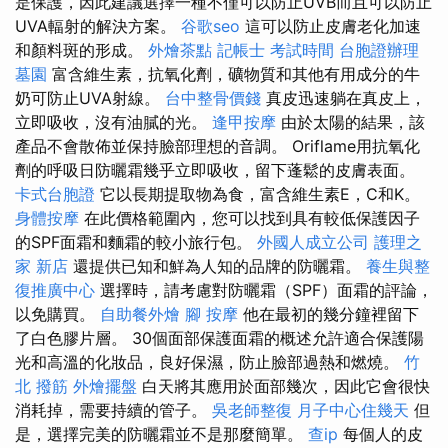
是保護，因此建議選擇一種不僅可以防止UVB而且可以防止
UVA輻射的解決方案。
谷歌seo
這可以防止皮膚老化加速
和顏料斑的形成。
外燴茶點
記帳士 考試時間
台胞證辦理
墓園
富含維生素，抗氧化劑，礦物質和其他有用成分的牛
奶可防止UVA射線。
台中整骨價錢
真皮迅速躺在真皮上，
立即吸收，沒有油膩的光。
逢甲按摩
由於太陽的結果，該
產品不會散佈並保持臉部理想的音調。 Oriflame用抗氧化
劑的呼吸日防曬霜幾乎立即吸收，留下蓬鬆的皮膚表面。
卡式台胞證
它以長期提取物為食，富含維生素E，C和K。
身體按摩
在此價格範圍內，您可以找到具有較低保護因子
的SPF面霜和麵霜的較小旅行包。
外國人成立公司
護理之
家 新店
還提供已知和鮮為人知的品牌的防曬霜。
養生與整
復推廣中心
選擇時，請考慮對防曬霜（SPF）面霜的評論，
以免購買。
自助餐外燴
腳 按摩
他在最初的幾分鐘裡留下
了白色膠片層。 30個面部保護面霜的概述允許適合保護陽
光和高溫的化妝品，良好保濕，防止臉部過熱和燃燒。
竹
北 撥筋
外燴擺盤
白天將其應用於面部幾次，因此它會很快
消耗掉，需要持續的管子。
吳老師整復
月子中心住幾天
但
是，選擇完美的防曬霜並不是那麼簡單。
查ip
每個人的皮