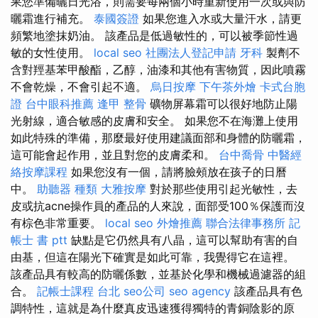
果您準備曬日光浴，則需要每兩個小時重新使用一次或與防
曬霜進行補充。
泰國簽證
如果您進入水或大量汗水，請更
頻繁地塗抹奶油。 該產品是低過敏性的，可以被季節性過
敏的女性使用。
local seo
社團法人登記申請
牙科
製劑不
含對羥基苯甲酸酯，乙醇，油漆和其他有害物質，因此噴霧
不會乾燥，不會引起不適。
烏日按摩
下午茶外燴
卡式台胞
證
台中眼科推薦
逢甲 整骨
礦物屏幕霜可以很好地防止陽
光射線，適合敏感的皮膚和安全。 如果您不在海灘上使用
如此特殊的準備，那麼最好使用建議面部和身體的防曬霜，
這可能會起作用，並且對您的皮膚柔和。
台中喬骨
中醫經
絡按摩課程
如果您沒有一個，請將臉頰放在孩子的日曆
中。
助聽器 種類
大雅按摩
對於那些使用引起光敏性，去
皮或抗acne操作員的產品的人來說，面部受100％保護而沒
有棕色非常重要。
local seo
外燴推薦
聯合法律事務所
記
帳士 書 ptt
缺點是它仍然具有八晶，這可以幫助有害的自
由基，但這在陽光下確實是如此可靠，我覺得它在這裡。
該產品具有較高的防曬係數，並基於化學和機械過濾器的組
合。
記帳士課程 台北
seo公司
seo agency
該產品具有色
調特性，這就是為什麼真皮迅速獲得獨特的青銅陰影的原