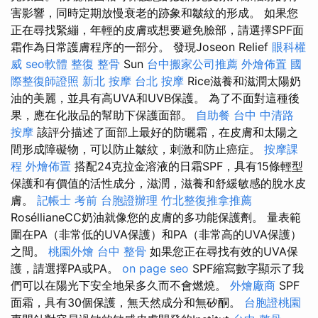
害影響，同時定期放慢衰老的跡象和皺紋的形成。 如果您
正在尋找緊繃，年輕的皮膚或想要避免臉部，請選擇SPF面
霜作為日常護膚程序的一部分。 發現Joseon Relief
眼科權
威
seo軟體
整復 整骨
Sun
台中搬家公司推薦
外燴佈置
國
際整復師證照
新北 按摩
台北 按摩
Rice滋養和滋潤太陽奶
油的美麗，並具有高UVA和UVB保護。 為了不面對這種後
果，應在化妝品的幫助下保護面部。
自助餐
台中 中清路
按摩
該評分描述了面部上最好的防曬霜，在皮膚和太陽之
間形成障礙物，可以防止皺紋，刺激和防止癌症。
按摩課
程
外燴佈置
搭配24克拉金溶液的日霜SPF，具有15條輕型
保護和有價值的活性成分，滋潤，滋養和舒緩敏感的脫水皮
膚。
記帳士 考前
台胞證辦理
竹北整復推拿推薦
RoséllianeCC奶油就像您的皮膚的多功能保護劑。 量表範
圍在PA（非常低的UVA保護）和PA（非常高的UVA保護）
之間。
桃園外燴
台中 整骨
如果您正在尋找有效的UVA保
護，請選擇PA或PA。
on page seo
SPF縮寫數字顯示了我
們可以在陽光下安全地呆多久而不會燃燒。
外燴廠商
SPF
面霜，具有30個保護，無天然成分和無矽酮。
台胞證桃園