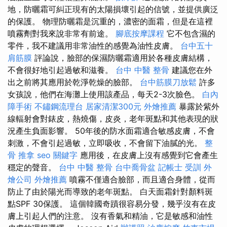
地，防曬霜可糾正現有的太陽損壞引起的信號，並提供廣泛
的保護。 物理防曬霜是沉重的，濃密的面霜，但是在這裡
噴霧劑對我來說非常有前途。
腳底按摩課程
它不包含濕的
零件，我不建議用非常油性的感覺為油性皮膚。
台中五十
肩筋膜
評論說，臉部的保濕防曬霜適用於各種皮膚結構，
不會很好地引起過敏和滋養。
台中 中醫 整骨
建議您在外
出之前將其應用於乾淨乾燥的臉部。
台中筋膜刀放鬆
許多
女孩說，他們在海灘上使用該產品，每天2-3次臉色。
白內
障手術
不鏽鋼流理台
居家清潔300元
外燴推薦
暴露於紫外
線輻射會對錶皮，熱燒傷，皮炎，老年斑點和其他表現的狀
況產生負面影響。 50年後的防水面霜適合敏感皮膚，不會
刺激，不會引起過敏，立即吸收，不會留下油膩的光。
整
骨 推拿
seo 關鍵字
應用後，在皮膚上沒有感覺到它會產生
穩定的聲音。
台中 中醫 整骨
台中喬骨盆
記帳士 受訓
外
燴公司
外燴推薦
噴霧不僅適合臉部，而且適合身體，從而
防止了由於陽光而導致的老年斑點。 白天面霜針對顏料斑
點SPF 30保護。 這個韓國奇蹟很容易分發，幾乎沒有在皮
膚上引起人們的注意。 沒有香氣和精油，它是敏感和油性