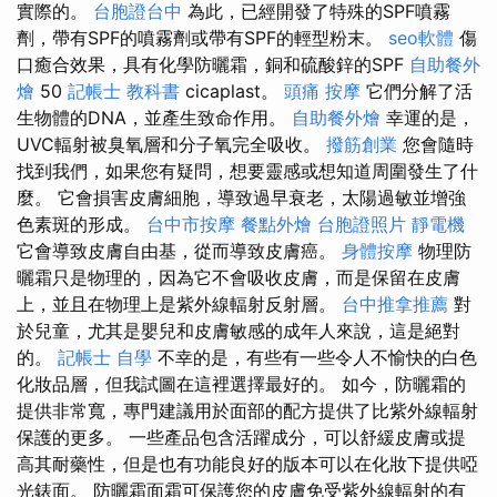
實際的。
台胞證台中
為此，已經開發了特殊的SPF噴霧
劑，帶有SPF的噴霧劑或帶有SPF的輕型粉末。
seo軟體
傷
口癒合效果，具有化學防曬霜，銅和硫酸鋅的SPF
自助餐外
燴
50
記帳士 教科書
cicaplast。
頭痛 按摩
它們分解了活
生物體的DNA，並產生致命作用。
自助餐外燴
幸運的是，
UVC輻射被臭氧層和分子氧完全吸收。
撥筋創業
您會隨時
找到我們，如果您有疑問，想要靈感或想知道周圍發生了什
麼。 它會損害皮膚細胞，導致過早衰老，太陽過敏並增強
色素斑的形成。
台中市按摩
餐點外燴
台胞證照片
靜電機
它會導致皮膚自由基，從而導致皮膚癌。
身體按摩
物理防
曬霜只是物理的，因為它不會吸收皮膚，而是保留在皮膚
上，並且在物理上是紫外線輻射反射層。
台中推拿推薦
對
於兒童，尤其是嬰兒和皮膚敏感的成年人來說，這是絕對
的。
記帳士 自學
不幸的是，有些有一些令人不愉快的白色
化妝品層，但我試圖在這裡選擇最好的。 如今，防曬霜的
提供非常寬，專門建議用於面部的配方提供了比紫外線輻射
保護的更多。 一些產品包含活躍成分，可以舒緩皮膚或提
高其耐藥性，但是也有功能良好的版本可以在化妝下提供啞
光錶面。 防曬霜面霜可保護您的皮膚免受紫外線輻射的有