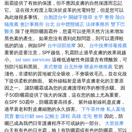
面霜提供了有效的保護，但不應因皮膚的自然保護而忘記
它。 這在很大程度上取決於皮革的光電特型，但是您可以
為此做很多事情。
台胞證台中
關鍵字搜尋
太平 整骨
除白
蟻推薦
會計事務所 台北
台中體態矯正
法律事務所
雙下巴
醫美
除了使用防曬面霜外，您還可以使用天然方法來增加
黑色素的產生。 如果您沒有遇到此類問題，則可以選擇較
低的奶油，例如SPF
台中頭部按摩
30。
台中按摩排毒推薦
重要的是要注意，SPF越低，乳霜防止過早皮膚的效果就越
小。
ssl
seo services
這種低過敏性奇蹟還含有煙酰胺，可
預防污垢和黑斑。
美式整復
台北外燴
辦桌外燴推薦
它的
淺色，非濃郁的質地被完全吸收，不會吸收毛孔，並在化妝
下提供柔軟的飾面。 紫外線輻射是過早皮膚老化的主要原
因之一。 讓防曬霜成為您的皮膚護理程序的整理步驟。 因
子50防曬霜提供了強大的保護，這在您的臉上尤為重要。
在SPF 50霜中，防曬霜要高得多。 紫外線射線耗盡皮膚，
過早衰老和對皮膚細胞的永久損害。
下午茶外燴
私人墓地
買賣
數位行銷
seo
記帳士 課程 高雄
北屯 整骨
因此，防
曬已成為我們日常護膚程序不可或缺的一部分。
大里按摩
白天有有色的日光霜，臉上有防曬霜或有色的防曬霜，可以