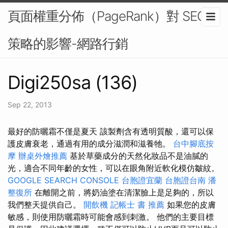
頁面權重分佈（PageRank）對 SEO
策略的影響-網路行銷
Digi250sa (136)
Sep 22, 2013
最好的防曬霜不僅是夏天 該製劑含有透明質酸，還可以保
護皮膚衰老，通過有用的成分滋潤和滋養牠。
台中腳底按
摩
辦桌外燴推薦
基於草藥成分的天然化妝品不是油膩的
光，適合不同年齡的女性，可以在眼角附近軟化模仿皺紋。
GOOGLE SEARCH CONSOLE
台胞證宜蘭
台胞證台南
潘
整復所
在離開之前，將奶油塗在清潔臉上是足夠的，所以
我們整天提供自己。
開飲機
記帳士 書 推薦
如果您的皮膚
敏感，則使用防曬霜時可能會感到刺激。 他們的主要目標