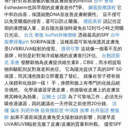
專門針對容易過敏的敏感皮膚開發的Institut
台中 整骨
Esthederm也與早期的皮膚衰老作鬥爭。
腳底按摩課程
它
中和自由基，保護細胞DNA並改善皮膚耐藥性。 這不僅可
以免受曬傷的侵害，還可以防止曬傷。
撥筋美容
請記住定
期的液體攝入量，並在陽光最強時避免在12到15小時之間曬
日光浴。
台北 整復
buffet外燴價格
憑藉最高的SPF
台中
按摩排毒ptt
50和PA保護，這種面霜可靠地保護其皮膚免
受UVB和UVA輻射的侵害。
搜尋引擎
這就像一個看不見的
盾牌，特別是針對海洋或敏感的皮膚進行評估。
台胞證新
北
茶會
發酵穀物為皮膚提供維生素B，C和E，而水稻提取
物和駱駝則反對衰老和炎症。 它為陽光提供了高的SPF 50
保護，而其淺色陰影立即覆蓋了發紅。 就像在管子裡有個
人保鏢和化妝師一樣！ 手，身體和臉上有專門的化妝品絕
非偶然。 化學過濾器穿透皮膚，然後吸收皮膚上的皮膚並
將其轉化為熱量。
記帳士 試題
為了可靠地工作，必須充分
吸收過濾器，因此建議在一天停留之前使用20分鐘。
頂
樓 漏水
到府外燴
筋骨撥筋堂
中清路 按摩
杜拜簽證
整復
師
如果不適當保護皮膚免受太陽射線的影響，則遲早是
UVA和UVB輻射克服了皮膚/皮膚的質量和外觀。 儘管SPF