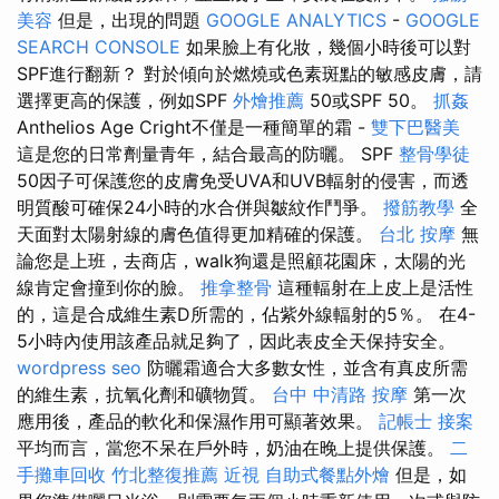
美容
但是，出現的問題
GOOGLE ANALYTICS
-
GOOGLE
SEARCH CONSOLE
如果臉上有化妝，幾個小時後可以對
SPF進行翻新？ 對於傾向於燃燒或色素斑點的敏感皮膚，請
選擇更高的保護，例如SPF
外燴推薦
50或SPF 50。
抓姦
Anthelios Age Cright不僅是一種簡單的霜 -
雙下巴醫美
這是您的日常劑量青年，結合最高的防曬。 SPF
整骨學徒
50因子可保護您的皮膚免受UVA和UVB輻射的侵害，而透
明質酸可確保24小時的水合併與皺紋作鬥爭。
撥筋教學
全
天面對太陽射線的膚色值得更加精確的保護。
台北 按摩
無
論您是上班，去商店，walk狗還是照顧花園床，太陽的光
線肯定會撞到你的臉。
推拿整骨
這種輻射在上皮上是活性
的，這是合成維生素D所需的，佔紫外線輻射的5％。 在4-
5小時內使用該產品就足夠了，因此表皮全天保持安全。
wordpress seo
防曬霜適合大多數女性，並含有真皮所需
的維生素，抗氧化劑和礦物質。
台中 中清路 按摩
第一次
應用後，產品的軟化和保濕作用可顯著效果。
記帳士 接案
平均而言，當您不呆在戶外時，奶油在晚上提供保護。
二
手攤車回收
竹北整復推薦
近視
自助式餐點外燴
但是，如