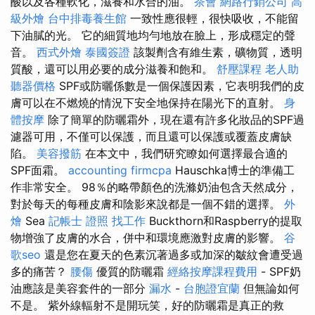
酸以及各種軟化，滋養和水合的油。
茶會
網路行銷公司
高
級外燴
台中排毒養生館
一致性應很輕，很快吸收，不能留
下油膩的光。 它的細質地均勻地放在臉上，形成穩定的聲
音。
西式外燴
泰國簽證
該製劑含有維生素，礦物質，透明
質酸，還可以用必要的成分滋養和飽和。
舒壓課程
老人助
聽器價格
SPF或防曬係數是一個保護因素，它表明我們的皮
膚可以在不燃燒的情況下安全地保持在陽光下的直射。
身
體按摩
除了簡單的防曬霜外，現在還有許多化妝品的SPF過
濾器可用，不僅可以保護，而且還可以保護或覆蓋皮膚缺
陷。
美容撥筋
在本文中，我們研究瞭如何選擇最合適的
SPF面霜。
accounting firmcpa
Hauschka博士的準備工
作非常安全。 98％的略帶顏色的洗滌奶油包含天然成分，
對於每天的每種皮膚和陰影來說都是一個不錯的選擇。
外
燴
Sea
記帳士 證照 找工作
Buckthorn和Raspberry的提取
物增強了皮膚的水合，併中和環境應激對皮膚的影響。
谷
歌seo
還是您在夏天的色素沉著過多或加深的皺紋會遭受過
多的痛苦？
腰傷
優質的防曬霜
經絡按摩課程費用
- SPF奶
油應該是美容套件的一部分
漏水
-
台胞證宜蘭
但無論如何
不是。 紫外線輻射不是開玩笑，好的防曬霜是真正的救