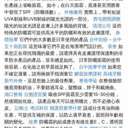
生產線上省略面霜。 如今，在白天面霜，底漆甚至潤唇膏
中發現了SPF（防曬係數）。
外燴廠商
實際上，帶有短波
UVA射線和UVB射線的陽光光譜的一部分。
西屯體態調整
陽光的短波光譜是皮膚上許多風險的背後。
清潔公司
這些
特殊的防曬霜可提供高水平的防曬和有效的皮膚護理。
身
體按摩
它們中的大多數是日常使用的產品
台中刮痧
-
台中
五十肩筋膜
這意味著它們不是在海濱專門設計的。
茶會
如
果您正在尋找飛濺的最愛，請選擇具有皮膚護理保護劑的非
常防水產品的產品，並非總是如此。 日常防曬面霜的使用
很容易，在化妝之前早晨就足夠了。
台中按摩平價
如果您
不確定適量，請用兩個手指測量它
腳底按摩課程
高雄牙醫
新竹外燴
- 這是您臉上的最佳劑量。
整骨學徒
在整個臉部
徹底滑動奶油，不要錯過耳朵，髮際線，脖子和戴捲曲。
湖口整骨
台胞證宜蘭
吸收SPF面霜至少需要15-30分鐘，
然後開始化妝。 該產品每天可以使用幾次，而不必擔心表
皮。
記帳士 考試科目
辦護照要帶什麼
該成分含有油和維
生素，可提供互補的保護，以防止過早衰老，面部與年齡相
關的變化。
按摩
防曬霜的組成應含有維生素E，C，透明質