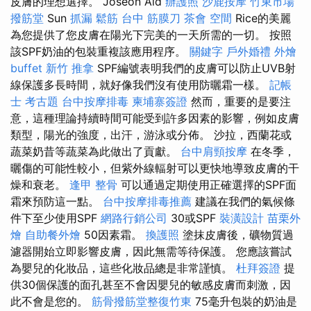
皮膚的理想選擇。 Joseon Aid
辦護照
沙鹿按摩
竹東市場
撥筋堂
Sun
抓漏
鬆筋
台中 筋膜刀
茶會
空間
Rice的美麗
為您提供了您皮膚在陽光下完美的一天所需的一切。 按照
該SPF奶油的包裝重複該應用程序。
關鍵字
戶外婚禮
外燴
buffet
新竹 推拿
SPF編號表明我們的皮膚可以防止UVB射
線保護多長時間，就好像我們沒有使用防曬霜一樣。
記帳
士 考古題
台中按摩排毒
柬埔寨簽證
然而，重要的是要注
意，這種理論持續時間可能受到許多因素的影響，例如皮膚
類型，陽光的強度，出汗，游泳或分佈。 沙拉，西蘭花或
蔬菜奶昔等蔬菜為此做出了貢獻。
台中肩頸按摩
在冬季，
曬傷的可能性較小，但紫外線輻射可以更快地導致皮膚的干
燥和衰老。
逢甲 整骨
可以通過定期使用正確選擇的SPF面
霜來預防這一點。
台中按摩排毒推薦
建議在我們的氣候條
件下至少使用SPF
網路行銷公司
30或SPF
裝潢設計
苗栗外
燴
自助餐外燴
50因素霜。
換護照
塗抹皮膚後，礦物質過
濾器開始立即影響皮膚，因此無需等待保護。 您應該嘗試
為嬰兒的化妝品，這些化妝品總是非常謹慎。
杜拜簽證
提
供30個保護的面孔甚至不會因嬰兒的敏感皮膚而刺激，因
此不會是您的。
筋骨撥筋堂整復竹東
75毫升包裝的奶油是