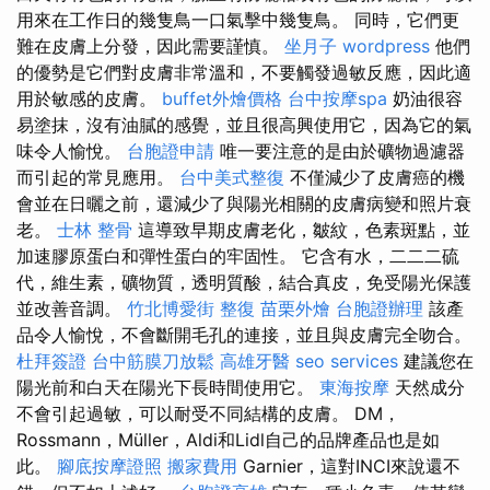
用來在工作日的幾隻鳥一口氣擊中幾隻鳥。 同時，它們更
難在皮膚上分發，因此需要謹慎。
坐月子
wordpress
他們
的優勢是它們對皮膚非常溫和，不要觸發過敏反應，因此適
用於敏感的皮膚。
buffet外燴價格
台中按摩spa
奶油很容
易塗抹，沒有油膩的感覺，並且很高興使用它，因為它的氣
味令人愉悅。
台胞證申請
唯一要注意的是由於礦物過濾器
而引起的常見應用。
台中美式整復
不僅減少了皮膚癌的機
會並在日曬之前，還減少了與陽光相關的皮膚病變和照片衰
老。
士林 整骨
這導致早期皮膚老化，皺紋，色素斑點，並
加速膠原蛋白和彈性蛋白的牢固性。 它含有水，二二二硫
代，維生素，礦物質，透明質酸，結合真皮，免受陽光保護
並改善音調。
竹北博愛街 整復
苗栗外燴
台胞證辦理
該產
品令人愉悅，不會斷開毛孔的連接，並且與皮膚完全吻合。
杜拜簽證
台中筋膜刀放鬆
高雄牙醫
seo services
建議您在
陽光前和白天在陽光下長時間使用它。
東海按摩
天然成分
不會引起過敏，可以耐受不同結構的皮膚。 DM，
Rossmann，Müller，Aldi和Lidl自己的品牌產品也是如
此。
腳底按摩證照
搬家費用
Garnier，這對INCI來說還不