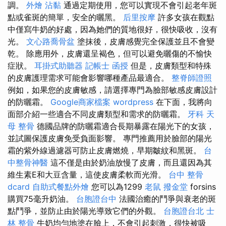
調。
外燴
沾黏
通過定期使用，您可以實現不會引起老年斑
點或雀斑的簡單，安全的曬黑。
后里按摩
許多女孩在觀點
中僅寫牛奶的好處，因為她們的質地很好，很快吸收，沒有
光。
文心路喬骨盆
塗抹後，皮膚感覺完全保護並且不會變
乾。 除應用外，皮膚還呈褐色，但可以避免曬傷的不愉快
症狀。
耳掛式助聽器
記帳士 函授
但是，皮膚類型和特殊
的皮膚護理需求可能會影響哪種產品最適合。
整脊師證照
例如，如果您的皮膚敏感，請選擇專門為臉部敏感皮膚設計
的防曬霜。
Google商家檔案
wordpress
在下面，我將向
面部介紹一些適合不同皮膚類型和需求的防曬霜。
牙科
天
母 整骨
德國品牌的防曬霜適合長期暴露在陽光下的女孩，
並試圖保護皮膚免受負面影響。 專門推薦用於臉部的陽光
霜的紫外線過濾器可防止皮膚燃燒，早期皺紋和黑斑。
台
中整骨神醫
這不僅是由於奶油放慢了皮膚，而且還因為其
維生素E和大豆含量，這使皮膚柔軟而光滑。
台中 整骨
dcard
自助式餐點外燴
您可以為1299
老鼠
撥金堂
forsins
購買75毫升奶油。
台胞證台中
法國治癒的鬥爭與衰老的斑
點鬥爭，並防止由於陽光導致它們的外觀。
台胞證台北
士
林 整骨
牛奶均勻地塗在臉上，不會引起刺激，很快被吸