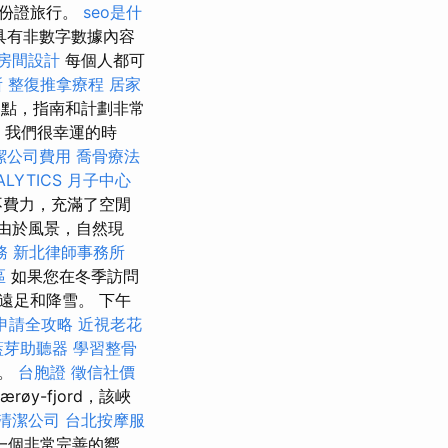
身份證旅行。
seo是什
具有非數字數據內容
房間設計
每個人都可
所
整復推拿療程
居家
餐點，指南和計劃非常
我們很幸運的時
潔公司費用
喬骨療法
ALYTICS
月子中心
不費力，充滿了空閒
由於風景，自然現
務
新北律師事務所
區
如果您在冬季訪問
遠足和降雪。 下午
申請全攻略
近視老花
藍芽助聽器
學習整骨
行。
台胞證
徵信社價
øy-fjord，該峽
清潔公司
台北按摩服
一個非常完善的嚮