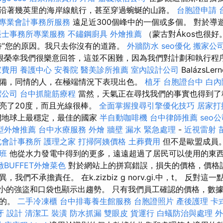
沿著幾英里的海岸線航行，甚至穿過蜿蜒的山路。
台胞證申請
專業會計事務所服務
遠足近300個峰中的一個或多個。 對於導
帳士事務所專業服務
不鏽鋼廚具
外燴推薦
（蒙古對Ákos也很
持”您的原因。我只去你沒有的道路。
外牆防水
seo優化
搬家公
很榮幸我們很樂意回答，這並不困難，因為我們對計劃和執行程
家費用
養護中心
安養院
醫美診所推薦
室內設計公司
BalázsL
備，同情的人，在極端情況下表現出色。
植牙
台胞證台中
白內
潔公司
台中抓龍筋療程
當然，天氣正在尋找我們的事實也得到了
亮了20度，而且光線很棒。
全面掌握搜尋引擎優化技巧
居家打
們地球上最穩定，最佳的國家
半自動咖啡機
台中律師推薦
seo
型外燴推薦
台中水療服務
外燴
牆壁 漏水 緊急處理
-
近視雷射
北會計事務所
護理之家
打掃阿姨價格
土葬費用
但不是歐盟成員
照班
他從水力發電中得到的更多，遠遠超過了居民可以使用的東
緻BUFFET外燴菜色
對於網站上的拼寫錯誤，損失的價格，價格
不承擔責任。 在k.zizbiz g norv.gi.中，t。 反對這一點，``j
時，較小的強盜和口袋也顯示出趨勢。 只有我們員工確認的價格，
終的。
二手冷凍櫃
台中排毒養生館服務
台胞證照片
產後護理
卡
牙
設計
清潔工
裝潢
防水抓漏
雙眼皮
貨運行
白蟻防治與處理
外