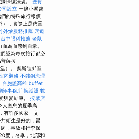
數據保護法規。
整骨
公司設立
一條小溪曾
我們的特殊旅行報價
外），實際上是佈置
竹外燴服務推薦
穴道
台中眼科推薦
老鼠
力而為而感到自豪。
們認為每次旅行都必
烏普薩拉
教堂）。 奧斯陸郊區
室內裝修
不鏽鋼流理
。
台胞證高雄
buffet
律師事務所
換護照
數
愛與愛結束。
按摩店
令人窒息的夏季高
，有許多國家，文
公共衛生是好的，醫
患病，事故和行李保
20度，冬季，北部和