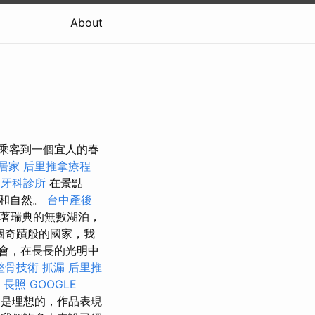
About
的乘客到一個宜人的春
居家
后里推拿療程
近牙科診所
在景點
帶和自然。
台中產後
著瑞典的無數湖泊，
個奇蹟般的國家，我
機會，在長長的光明中
整骨技術
抓漏
后里推
。
長照
GOOGLE
隊是理想的，作品表現