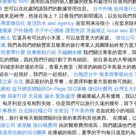
水療療程
html
適用於識別的個人數據的收集和處理符合適用的
薦
您可以在此處閱讀我們的數據管理信息。
台中外燴
如何進行
後來是峽灣，然後在海上？ 註冊我們的新聞通訊，以告知我們
法專業徵信社
屋頂防水
seo agency
浴室用淋浴很小（在套房除
雄搬家
戶外婚禮
月子中心價格
護照申請
牙齒矯正
local seo
新
記帳士
它還具有可比的小木屋，可以放置更大的家庭。
徵信公司
推薦
我們為我們經驗豐富且敬業的旅行專業人員團隊始終努力盡
護照要帶什麼
按摩療程介紹
不鏽鋼水槽
我們關注乘客的需求，我
忘的體驗，因此我們仔細計劃了所有細節。 前往著名的大學城
 步行到城堡和舒適的市區，查看大教堂（斯堪的納維亞半島最大的
小組在一起很好，我們在一起很好。
台胞證台中
推拿與整復結合
理之家 台北
酒店最好的是早餐，在選擇和數量方面都無可挑剔
筋療程
提升網頁體驗的On Page SEO策略
徵信社費用
台灣五大
少錢
居家打掃
天花板 漏水 緊急處理
挪威挪威人具有優雅，我以
班
匈牙利並沒有相對失敗，但是我們可以旅行久遠的幾年，留下
計事務所
台北除白蟻公司
全瓷冠
下午茶外燴
在如此較小的地區
性，旅行者每天都能體驗到全新的東西和其他東西。 在挪威，
偵探公司
玻尿酸
除白蟻費用
由於醫療費用很高，我們建議他們
最值得信賴的SEO團隊
在挪威的南部，夏季的平均每日溫度約為