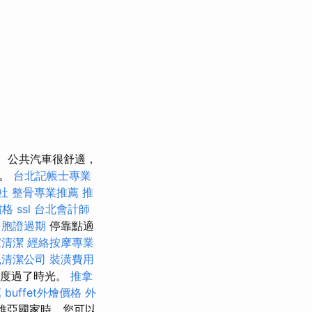
公共汽車很舒適，
徵。
台北記帳士專業
社
整骨專業推薦
推
價格
ssl
台北會計師
台胞證過期
停靠點適
家清潔
經絡按摩專業
鼠清潔公司
裝潢費用
間度過了時光。
推拿
薦
buffet外燴價格
外
維亞國家時，您可以