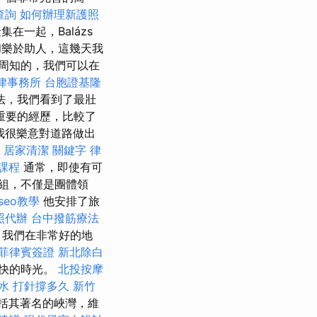
查詢
如何辦理新護照
在一起，Balázs
和樂於助人，這幾天我
周知的，我們可以在
律事務所
台胞證基隆
說法，我們看到了最壯
重要的經歷，比較了
我很樂意對道路做出
居家清潔
關鍵字
律
課程
通常，即使有可
組，不僅是團體領
 seo教學
他安排了旅
照代辦
台中撥筋療法
序，我們在非常好的地
菲律賓簽證
新北除白
快的時光。
北投按摩
水 打針撐多久
新竹
括其著名的峽灣，維