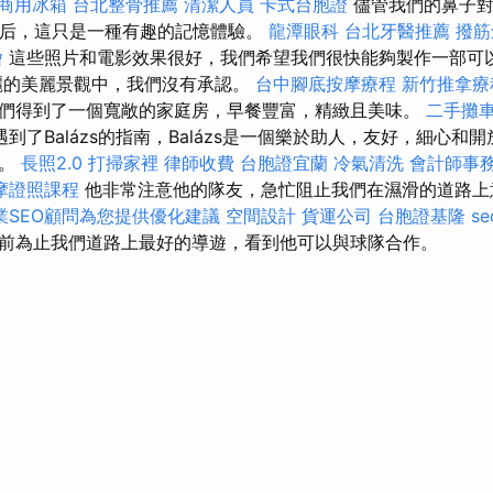
商用冰箱
台北整骨推薦
清潔人員
卡式台胞證
儘管我們的鼻子對
天后，這只是一種有趣的記憶體驗。
龍潭眼科
台北牙醫推薦
撥筋
燴
這些照片和電影效果很好，我們希望我們很快能夠製作一部可以在
麗的美麗景觀中，我們沒有承認。
台中腳底按摩療程
新竹推拿療
們得到了一個寬敞的家庭房，早餐豐富，精緻且美味。
二手攤
到了Balázs的指南，Balázs是一個樂於助人，友好，細心和
助。
長照2.0
打掃家裡
律師收費
台胞證宜蘭
冷氣清洗
會計師事
摩證照課程
他非常注意他的隊友，急忙阻止我們在濕滑的道路
業SEO顧問為您提供優化建議
空間設計
貨運公司
台胞證基隆
s
前為止我們道路上最好的導遊，看到他可以與球隊合作。