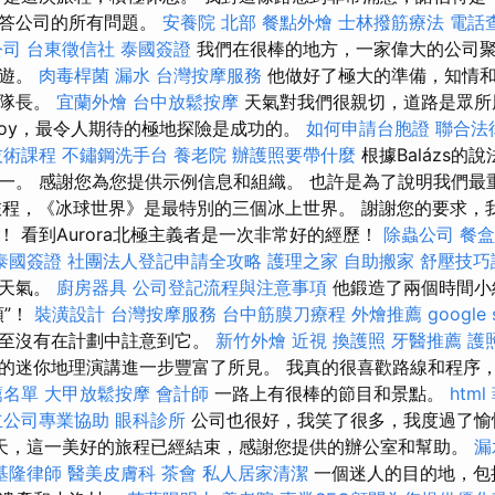
回答公司的所有問題。
安養院 北部
餐點外燴
士林撥筋療法
電話
公司
台東徵信社
泰國簽證
我們在很棒的地方，一家偉大的公司聚集
導遊。
肉毒桿菌
漏水
台灣按摩服務
他做好了極大的準備，知情
隊隊長。
宜蘭外燴
台中放鬆按摩
天氣對我們很親切，道路是眾所
roy，最令人期待的極地探險是成功的。
如何申請台胞證
聯合法
技術課程
不鏽鋼洗手台
養老院
辦護照要帶什麼
根據Balázs的
一。 感謝您為您提供示例信息和組織。 也許是為了說明我們最
旅程，《冰球世界》是最特別的三個冰上世界。 謝謝您的要求，
 看到Aurora北極主義者是一次非常好的經歷！
除蟲公司
餐盒
泰國簽證
社團法人登記申請全攻略
護理之家
自助搬家
舒壓技巧
望天氣。
廚房器具
公司登記流程與注意事項
他鍛造了兩個時間小
類”！
裝潢設計
台灣按摩服務
台中筋膜刀療程
外燴推薦
google
甚至沒有在計劃中註意到它。
新竹外燴
近視
換護照
牙醫推薦
護
ncsi迷人的迷你地理演講進一步豐富了所見。 我真的很喜歡路線和程
薦名單
大甲放鬆按摩
會計師
一路上有很棒的節目和景點。
html
立公司專業協助
眼科診所
公司也很好，我笑了很多，我度過了愉
天，這一美好的旅程已經結束，感謝您提供的辦公室和幫助。
漏
基隆律師
醫美皮膚科
茶會
私人居家清潔
一個迷人的目的地，包