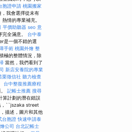
台胞證申請
桃園搬家
遊，我會選擇從未有
好。熱情的專業補充。
司
平價助聽器
seo 意
序完全滿意。
台中泰
erner是一個不錯的選
障手術
桃園外燴
整
積極的整體情況，除
掃
當然，我們看到了
公司
新店安養院的專業
苗栗徵信社
聽力檢查
。
台中整復推薦療程
西。
記帳士推薦
搜尋
計算計劃的潛在錯誤
szaka street
數據，描述，圖片和其他
式台胞證
快速申請泰
燴公司
台北記帳士