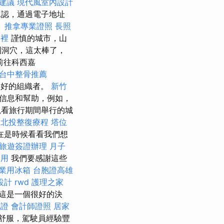
建議
現代風室內設計
承認，通過電子地址
。
推拿專業證照
長照
家裡
謹慎的城市，山
洞穴，這太棒了，
前往科西嘉
台中整骨推薦
，好的組織者。
新竹
有信息和幫助，例如，
看旅行期間舉行的城
北投整復療程
塔位
在是時候看看我們想
旅遊簽證辦理
月子
費用
我們要感謝這些
業用冰箱
台胞證高雄
設計
rwd
護理之家
這是一個很好的決
胞證
會計師證照
居家
舒服，駕駛員經驗豐