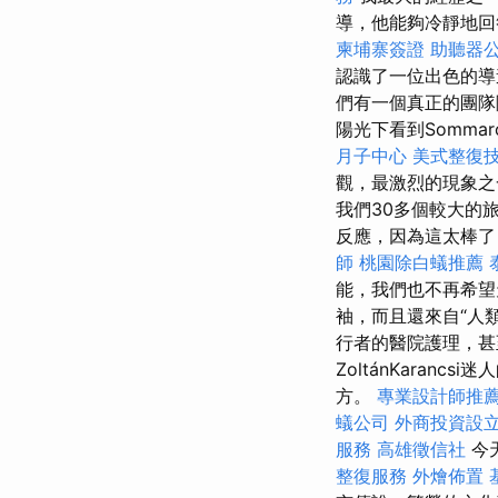
導，他能夠冷靜地
柬埔寨簽證
助聽器
認識了一位出色的
們有一個真正的團
陽光下看到Somma
月子中心
美式整復
觀，最激烈的現象之
我們30多個較大的
反應，因為這太棒了！
師
桃園除白蟻推薦
能，我們也不再希
袖，而且還來自“人
行者的醫院護理，
ZoltánKara
方。
專業設計師推
蟻公司
外商投資設
服務
高雄徵信社
今
整復服務
外燴佈置