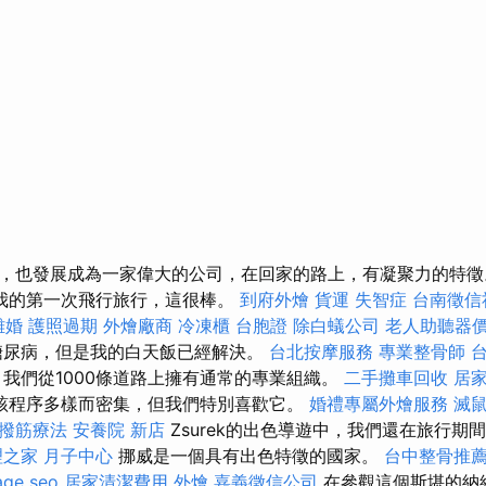
，也發展成為一家偉大的公司，在回家的路上，有凝聚力的特
我的第一次飛行旅行，這很棒。
到府外燴
貨運
失智症
台南徵信
離婚
護照過期
外燴廠商
冷凍櫃
台胞證
除白蟻公司
老人助聽器
尿病，但是我的白天飯已經解決。
台北按摩服務
專業整骨師
 我們從1000條道路上擁有通常的專業組織。
二手攤車回收
居
該程序多樣而密集，但我們特別喜歡它。
婚禮專屬外燴服務
滅
撥筋療法
安養院 新店
Zsurek的出色導遊中，我們還在旅行期
之家 月子中心
挪威是一個具有出色特徵的國家。
台中整骨推
age seo
居家清潔費用
外燴
嘉義徵信公司
在參觀這個斯堪的納