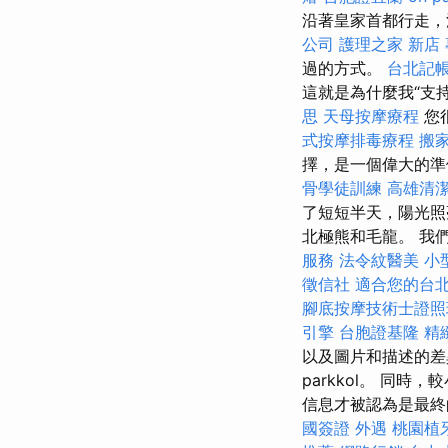
沿著皇家首都行走，
公司
護理之家 新店
過的方式。
台北記
這就是為什麼我“支
思
天母按摩療程
您
式按摩排毒療程
搬
擇，是一個偉大的準
骨學徒訓練
高雄清
了短短半天，陽光照
北極熊和毛龍。 我
服務
法令紋醫美
小
徵信社
適合您的台
腳底按摩技術士證
引擎
台胞證基隆
精
以及圖片和描述的差異，我們
parkkol。 同
信息才被認為是最
國簽證
外遇
桃園植