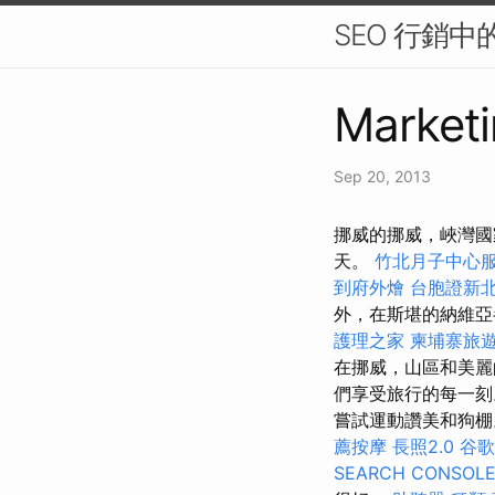
SEO 行銷中
Marketi
Sep 20, 2013
挪威的挪威，峽灣國
天。
竹北月子中心
到府外燴
台胞證新
外，在斯堪的納維亞
護理之家
柬埔寨旅
在挪威，山區和美
們享受旅行的每一刻
嘗試運動讚美和狗
薦按摩
長照2.0
谷歌
SEARCH CONSOL