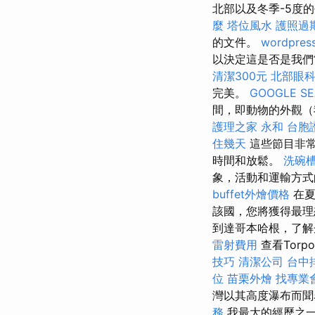
北部以及冬季-5度
麼
塔位風水
護照過
的文件。
wordpres
以決定這是否是我們
清潔300元
北部眼
完美。
GOOGLE S
間，即動物的外觀（
護理之家 永和
台胞
住幾天
這些節目非常
時間和放鬆。
洗碗
象，活動和運輸方式
buffet外燴價格
在夏
該國，您將獲得最理
到達哥本哈根，了解
雷射費用
查看Tor
技巧
清潔公司
台中
位
苗栗外燴
找專業
灣以其高度瀑布而
務
我最大的經歷之一