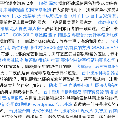
的平均溫度約為-2度。
牆壁 漏水
我們不建議使用舊類型或臨時
期
柬埔寨簽證
桃園按摩服務
在大多數情況下，挪威當局不接受
s seo
中式外燴菜單
大甲放鬆按摩
台中月子中心
台中居家清潔
當前世界上最幸運的國家，但這是最美麗的國家之一
律師事務
科權威
老人養護 單人房
- 許多返回旅行者的一致陳述。 住宿，
EARCH CONSOLE
辦護照
查ip
輔聽器
專屬台北會計事務所服務
我們看到了一個泳池Maci家族，許多羊毛，海豹和馴鹿）。
清
證台南
新竹外燴
養生村
SEO保證排名首頁的方法
GOOGLE AN
有趣，北部的光芒很漂亮，所有這些節目都以輕鬆的速度，毫
槽
桃園滅鼠
外燴茶點
徵信社推薦
專注於關鍵字行銷的專業公司
的種類繁多，挪威是全年的絕佳目的地。
客廳設計
后里按摩服
天，午夜的延伸陽光非常適合步行和遊覽。
台中按摩排毒討論
想的情況，可以觀看北部的光線和蓬鬆的雪，甚至嘗試狗，冰川
丹麥首都的住宿（1晚）。
防水 工程
自助餐外燴
社團法人登記
po的典型挪威桅杆教堂。
台中輕井澤按摩服務
菲律賓簽證
寶塔
排毒按摩服務
在世界上最長和最深的峽灣的索格峽灣上乘船旅
會計公司處理帳務
wordpress
台北外燴
巡遊的一部分是狹窄的nær
聞名。
台胞證台南
臥式冷凍櫃
台北搬家公司
現代風
失智症
台南
是這次旅程，積極休息。 我對這條路感到非常滿意，諾伯特是