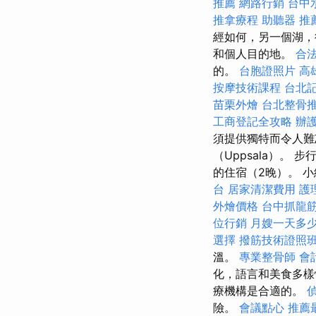
推薦
網路行銷
台中
推拿療程
助聽器 推
經如何，另一個湖，
和個人目的地。
合
的。
台胞證照片
高
按摩技術課程
台北
苗栗外燴
台北整骨
工商登記全攻略
辦
須提供獨特而令人難
（Uppsala）。
的住宿（2晚）。 
台
居家清潔費用
護
外燴價格
台中抓龍
位行銷
月嫂一天多
選擇
撥筋技術證照
溫。
專業整骨師
會
化，語言和美食多樣
療機構是合適的。
險。
會議點心
推薦