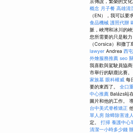
京傳說，繁榮的文
概念
月子餐
高雄清
（EN），我可以要
食品機械
護照代辦
脈，峽灣和冰川的峽灣
您所需要的只是毅
（Corsica）和撒丁
lawyer
Andrea
西
外燴服務推薦
seo
我喜歡與駕駛員協
市舉行的馴鹿比賽
家族墓
眼科權威
每
要的東西了。
全口
中心推薦
Baláz
圖片和他的工作。 
台中美式脊椎矯正
單人房
除蟑除害達
定。
打掃
養護中心
清潔一小時多少錢