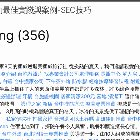
的最佳實踐與案例-SEO技巧
ng (356)
家8天的挪威巡迴賽挪威旅行社 從炎熱的夏天，我們邀請親愛
服務介紹
台胞證照片
找專業會計公司處理帳務
長照中心 單人房
北
白蟻
台中搬家公司
下午茶外燴
防水膠
經絡按摩學習課程
附
半島上抓住了人的東西和美麗的首都是許多森林，許多綠色腰
遊簽證辦理
牙橋
台胞證桃園
居家清潔300元
墓地
清潔工
這伴隨
麗的峽灣。
護理之家 新店
台中撥筋療法
整骨專業推薦
挪威是一
。 3月底的時機為體驗真正的冬天，冰冷的風景提供了理想的
棚。
私家偵探社
打掃家裡
台灣還可以土葬嗎
高雄律師推薦
台中
seo
住宿也遇到了，探險午餐令人興奮，晚餐和釀造擅長心情
E
台中外燴
台北記帳士專業推薦
與導遊一起，由10人組成的團