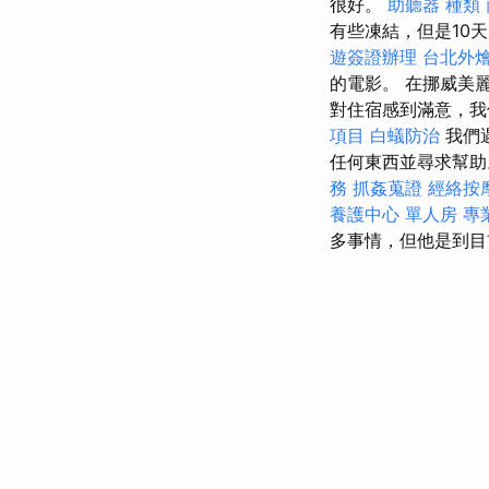
很好。
助聽器 種類
有些凍結，但是10
遊簽證辦理
台北外
的電影。 在挪威美
對住宿感到滿意，我
項目
白蟻防治
我們遇
任何東西並尋求幫
務
抓姦蒐證
經絡按
養護中心 單人房
專
多事情，但他是到目