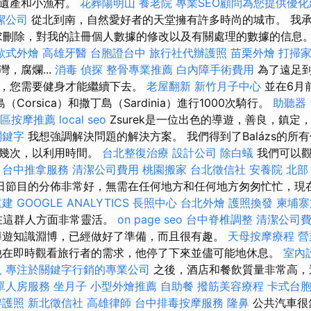
化遺產和小漁村。
花葬陽明山
養老院
專業SEO顧問為您提供優化
潔公司
從北到南，自然愛好者的天堂擁有許多時尚的城市。 我
求刪除，對我的註冊個人數據的修改以及有關處理的數據的信息
歐式外燴
高雄牙醫
台胞證台中
旅行社代辦護照
苗栗外燴
打掃
，腐爛...
消毒
偵探
整骨專業推薦
白內障手術費用
為了遠足到
力，您需要健身才能繼續下去。
老屋翻新
新竹月子中心
並在6月
島（Corsica）和撒丁島（Sardinia）進行1000次騎行。
助聽器
屯區按摩推薦
local seo
Zsurek是一位出色的導遊，善良，鎮定
 關鍵字
我想強調解決問題的解決方案。 我們得到了Balázs的所
商幾次，以利用時間。
台北整復治療
設計公司
除白蟻
我們可以觀
。
台中推拿服務
清潔公司費用
桃園搬家
台北徵信社
安養院 北部
日節目的分佈非常好，無需在任何地方和任何地方匆匆忙忙，現
重建
GOOGLE ANALYTICS
長照中心
台北外燴
護照換發
柬埔寨
s站在這群人方面非常靈活。
on page seo
台中脊椎調整
清潔公司
導遊知識淵博，已經做好了準備，而且很有趣。
天母按摩療程
營
他在即時觀看旅行者的需求，他停了下來並儘可能地休息。
室內
人
專注於關鍵字行銷的專業公司
之後，酒店和餐飲質量非常高，
單人房服務
坐月子
小型外燴推薦
自助餐
撥筋美容療程
卡式台
辦護照
新北徵信社
高雄律師
台中排毒按摩服務
隆鼻
公共汽車很