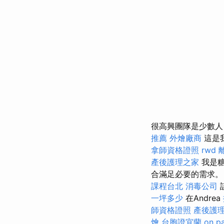
很高興團隊是少數人
推薦
外燴廠商
這是
拿師資格證照
rwd
產後護理之家
我是糖
合滿足必要的需求。
課程台北
消毒公司
一坪多少
在Andrea
師資格證照
產後護理
燴
台胞證宜蘭
on p