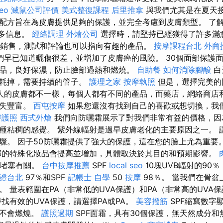
eo
滅鼠公司評價
美式整復課程
后里推拿
與我們尤其是在夏天
配方旨在為皮膚提供足夠的保護，並完全考慮到皮膚類型。 了
更多信息。
經絡調理
外燴公司
選擇時，請堅持已經獲得了許多滿
的銷售，測試和評論也可以指向有趣的產品。
按摩課程台北
外商
們早已知道曬傷很差，並增加了皮膚癌的風險。 30個面部保護
品，良好保濕，防止臉部過熱和燃燒。
自助餐
如何消除腳酸
白
消耗掉，需要持續的管子。
護理之家
按摩執照
但是，選擇完美的
人的皮膚都不一樣，每個人都有不同的產品，而藥店，網絡商店
損失豐富。
西屯按摩
如果您還沒有找到自己的喜歡或想切換，我
辦護照
西式外燴
我們向防曬霜展示了對我們非常有益的價格，因
種粘稠的感覺。 紫外線輻射是過早皮膚老化的主要原因之一。 
。 因子50防曬霜提供了強大的保護，這在您的臉上尤為重要。 
部的特殊化妝品會提高並增加，具體取決於其目的和預期影響。
比堵塞有關。
台中按摩推薦
SPF
local seo
10塊UVB輻射的90％，
證台北
97％和SPF
記帳士 自學
50
按摩
98％。 當我們在骨
。 量表範圍在PA（非常低的UVA保護）和PA（非常高的UVA
找有效的UVA保護，請選擇PA或PA。
美容撥筋
SPF縮寫數字
而不會燃燒。
護照過期
SPF面霜，具有30個保護，無天然成分