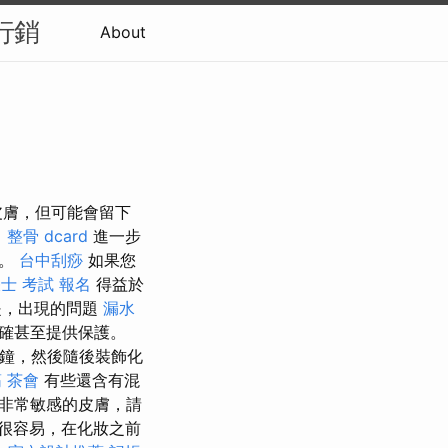
行銷
About
皮膚，但可能會留下
 整骨 dcard
進一步
好。
台中刮痧
如果您
士 考試 報名
得益於
，出現的問題
漏水
精確甚至提供保護。
分鐘，然後隨後裝飾化
筋
茶會
有些還含有混
非常敏感的皮膚，請
很容易，在化妝之前