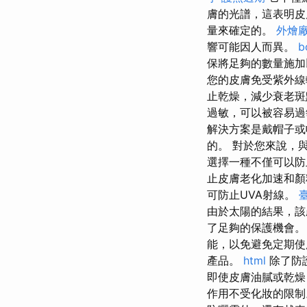
膚的光譜，這表明
量來確定的。
外燴
響可能因人而異。
b
保將足夠的數量施
您的皮膚免受紫外
止乾燥，減少衰老
過敏，可以被容易
解決方案是戴帽子或
的。 對於您來說，
選擇一種不僅可以防
止皮膚老化加速和
可防止UVA射線。
由於太陽的結果，該
了足夠的保護機會
能，以免避免定期
產品。
html
除了防
即使皮膚油膩或乾燥
作用不受化妝的限制