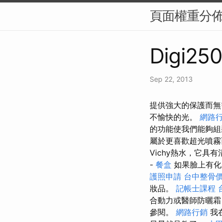
頁面權重分佈（
Digi250
Sep 22, 2013
提供強大的保護而無
不愉快的光。
網路
的功能使我們能夠組
屬於更喜歡超光噴霧
Vichy熱水，它
-
餐盒
如果臉上有化
護照申請
台中整骨
妝品。
記帳士課程 
合動力或醫師防曬霜
參閱。
網路行銷
我