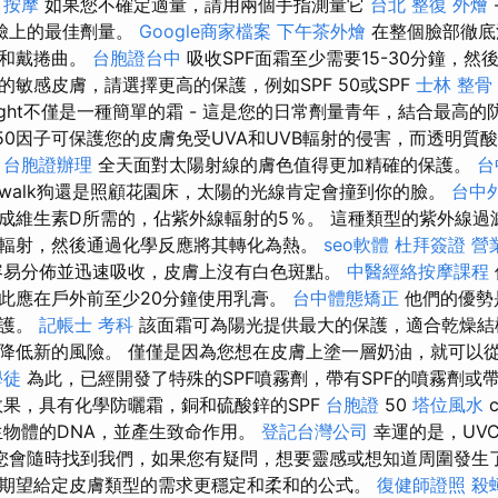
甲按摩
如果您不確定適量，請用兩個手指測量它
台北 整復
外燴
臉上的最佳劑量。
Google商家檔案
下午茶外燴
在整個臉部徹底
子和戴捲曲。
台胞證台中
吸收SPF面霜至少需要15-30分鐘，然
敏感皮膚，請選擇更高的保護，例如SPF 50或SPF
士林 整骨
Cright不僅是一種簡單的霜 - 這是您的日常劑量青年，結合最高
50因子可保護您的皮膚免受UVA和UVB輻射的侵害，而透明質酸
。
台胞證辦理
全天面對太陽射線的膚色值得更加精確的保護。
台
walk狗還是照顧花園床，太陽的光線肯定會撞到你的臉。
台中
成維生素D所需的，佔紫外線輻射的5％。 這種類型的紫外線過
輻射，然後通過化學反應將其轉化為熱。
seo軟體
杜拜簽證
營
容易分佈並迅速吸收，皮膚上沒有白色斑點。
中醫經絡按摩課程
此應在戶外前至少20分鐘使用乳膏。
台中體態矯正
他們的優勢
保護。
記帳士 考科
該面霜可為陽光提供最大的保護，適合乾燥結
降低新的風險。 僅僅是因為您想在皮膚上塗一層奶油，就可以
學徒
為此，已經開發了特殊的SPF噴霧劑，帶有SPF的噴霧劑或帶
果，具有化學防曬霜，銅和硫酸鋅的SPF
台胞證
50
塔位風水
c
物體的DNA，並產生致命作用。
登記台灣公司
幸運的是，UV
您會隨時找到我們，如果您有疑問，想要靈感或想知道周圍發生了
期望給定皮膚類型的需求更穩定和柔和的公式。
復健師證照
殺