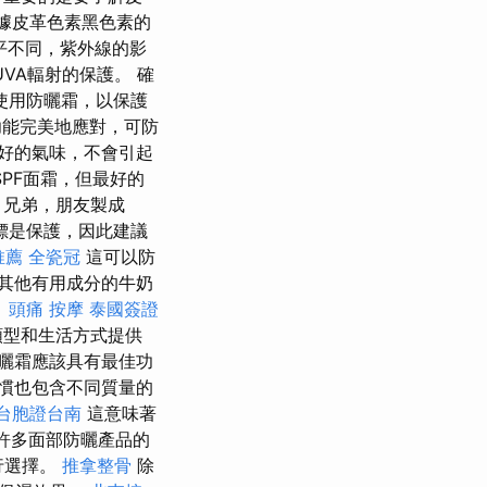
據皮革色素黑色素的
平不同，紫外線的影
VA輻射的保護。 確
使用防曬霜，以保護
能完美地應對，可防
好的氣味，不會引起
PF面霜，但最好的
，兄弟，朋友製成
標是保護，因此建議
推薦
全瓷冠
這可以防
其他有用成分的牛奶
。
頭痛 按摩
泰國簽證
類型和生活方式提供
曬霜應該具有最佳功
慣也包含不同質量的
台胞證台南
這意味著
許多面部防曬產品的
行選擇。
推拿整骨
除