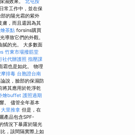
發保濕效果。
北屯按
日常工作中，並在保
臉部的陽光霜的紫外
皮膚，而且還因為其
外燴茶點
forsins購買
光導致它們的外觀。
膩的光。 大多數面
es
竹東市場撥筋堂
行社代辦護照
指壓課
面霜也是如此。 物理
按摩排毒
台胞證台南
論說，臉部的保濕防
前將其應用於乾淨乾
外燴buffet
護照過期
響。 儘管全年基本
。
大里推拿
但是，在
曬產品包含SPF-
的情況下暴露於陽光
相比，該間隔實際上如