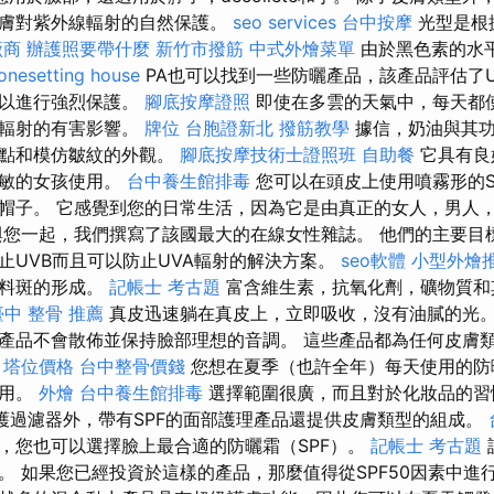
皮膚對紫外線輻射的自然保護。
seo services
台中按摩
光型是根
廠商
辦護照要帶什麼
新竹市撥筋
中式外燴菜單
由於黑色素的水
onesetting house
PA也可以找到一些防曬產品，該產品評估了U
加以進行強烈保護。
腳底按摩證照
即使在多雲的天氣中，每天都
線輻射的有害影響。
牌位
台胞證新北
撥筋教學
據信，奶油與其功
斑點和模仿皺紋的外觀。
腳底按摩技術士證照班
自助餐
它具有良
過敏的女孩使用。
台中養生館排毒
您可以在頭皮上使用噴霧形的S
帽子。 它感覺到您的日常生活，因為它是由真正的女人，男人
與您一起，我們撰寫了該國最大的在線女性雜誌。 他們的主要目
止UVB而且可以防止UVA輻射的解決方案。
seo軟體
小型外燴
顏料斑的形成。
記帳士 考古題
富含維生素，抗氧化劑，礦物質和
臺中 整骨 推薦
真皮迅速躺在真皮上，立即吸收，沒有油膩的光
產品不會散佈並保持臉部理想的音調。 這些產品都為任何皮膚
。
塔位價格
台中整骨價錢
您想在夏季（也許全年）每天使用的防
使用。
外燴
台中養生館排毒
選擇範圍很廣，而且對於化妝品的習
護過濾器外，帶有SPF的面部護理產品還提供皮膚類型的組成。
，您也可以選擇臉上最合適的防曬霜（SPF）。
記帳士 考古題
。 如果您已經投資於這樣的產品，那麼值得從SPF50因素中進