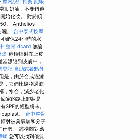
-
室內設計推薦
記帳
滑動奶油，不要錯過
後開始化妝。 對於傾
50。 Anthelios
的防曬。
台中泰式按摩
可確保24小時的水
中 整骨 dcard
無論
外燴
這種輻射在上皮
濾器滲透到皮膚中，
業登記
自助式餐點外
但是，由於合成過濾
是，它們比礦物過濾
構，水合，減少老化
從回家的路上卸妝是
有SPF的輕型粉末。
icaplast。
台中整骨
C輻射被臭氧層和分子
什麼。 該構圖對應
蟑螂
您可以找到優質