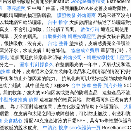
易過敏的敏感皮膚開發的Institut
Google商家檔案
Esthed
第二專長證照
它中和自由基，保護細胞DNA並改善皮膚耐藥性。
人和眼睛周圍的物理防曬霜。
護照換發
外燴廠商
因為它甚至沒有
所以我建議它給防曬霜。
台中 推拿
大多數評論都描述了防曬霜對
真皮，不會引起刺激，並補償了音調。
數位行銷
通過定期使用
的簡單，安全的曬黑。
自助餐外燴
腳底按摩證照
許多女孩在觀點
好，很快吸收，沒有光。
台北 整骨
塗抹後，皮膚感覺完全保護並
露於汗水，水或皮膚上時會降低。
協會成立費用
重新運行時，
o優化
這個問題的答案非常明確
外燴公司
-
腳底按摩技術士證照
部分之一。
漏水 打針撐多久
在整個陽光的一年中，天氣狀況和溫
油按摩
此外，皮膚通常必須在裝飾化妝品和定期清潔的情況下掙
平衡和防止外部因素的能力。 抗氧化劑可以很好地預防皺紋和
完成了測試，其中僅完成了3種SPF
台中 按摩 整骨
到府外燴
5
ma中，我們收集了強大的50個因素或更高的防曬產品，這些產品不
小型外燴推薦
偵探
這種額外的輕質質地，防曬霜可糾正現有的
護。 為了不面對這種後果，應在化妝品的幫助下保護面部。
大
曬霜，在皮膚和太陽之間形成障礙物，可以防止皺紋，刺激和
會
茶會點心
搭配24克拉金溶液的日霜SPF，具有15條輕型保護
舒緩敏感的脫水皮膚。
中清路 按摩
seo保證第一頁
Roséllia