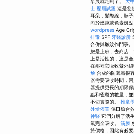
早晨就足夠了。
大
士 歷屆試題
這是您
耳朵，髮際線，脖
向於燃燒或色素斑點的
wordpress
Age 
排毒
SPF
牙醫診所
合併與皺紋作鬥爭
您是上班，去商店，
上是活性的，這是合
在那裡它吸收紫外線
燴
合成的防曬霜很
器需要吸收時間，因
器提供更長的期限
點和雀斑的數量，並
不切實際的。
推拿
外燴佈置
傷口癒合效
神醫
它們分解了活生
氧完全吸收。
筋膜
於價格，因此有必要