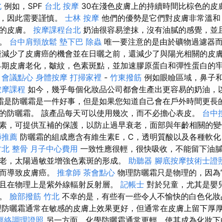
北
例如，SPF
台北 按摩
30在淺色皮膚上的持續時間比棕色的皮
發，因此需要謹慎。
士林 按摩
他們的優勢是它們對皮膚非常溫和
感的皮膚。
按摩課程台北
奶油很容易塗抹，沒有油膩的感覺，並
悅。
台中肩頸放鬆
墊下巴
除蟲
唯一要注意的是由於礦物過濾器
減少了皮膚癌的機會並在日曬之前，還減少了與陽光相關的皮
期皮膚老化，皺紋，色素斑點，並加速膠原蛋白和彈性蛋白的牢
求
會議點心
身體按摩
打掃家裡
-
竹東撥筋
例如眼瞼區域，鼻子
按摩課程
如今，幾乎每個化妝品公司都會生產出更容易的奶油，
霜是防曬霜是一件好事，但是如果您知道自己會在戶外時間更長
的防曬霜。 該產品每天可以使用幾次，而不必擔心表皮。
台中
素，可提供互補的保護，以防止過早衰老，面部與年齡相關的
師推薦
防曬霜的組成應含有維生素E，C，透明質酸以及各種軟化
竹北 整骨
月子中心費用
一致性應很輕，很快吸收，不能留下油膩
老，太陽過敏並增強色素斑的形成。
助聽器
腳底按摩技術士證
從而導致皮膚癌。
推拿師
茶會點心
物理防曬霜只是物理的，因為
且在物理上是紫外線輻射反射層。
記帳士
對於兒童，尤其是嬰
的。
臉部撥筋 竹北
不幸的是，有些有一些令人不愉快的白色化妝
理防曬霜通常在敏感的皮膚上效果更好，但通常在皮膚上留下厚
經絡調理證照
另一方面，化學防曬霜通常更輕，使其成為化妝下