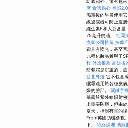
防曬霜外，還有越來
摩
會議點心
長照2.0
濕霜後的早晨使用它
線過濾器可防止皮
維生素E和大豆含量
75毫升奶油。
社團
搬家公司推薦
按摩
霜具有啞光，甚至音
九種化妝品參與了S
程
外燴推薦
高雄搬
防曬霜是沉重的，濃
台北外燴
它不包含濕
曬霜適用於各種皮膚
燥的臉部。
關鍵字
暴露於紫外線輻射會
上需要防曬，但由於
夏天，控制有害的陽
From英國防曬係數
下。
經絡調理
助聽