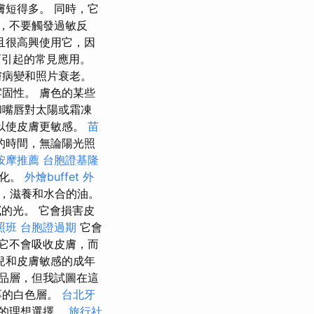
膚短得多。 同時，它
，不要觸發過敏反
且很高興使用它，因
而引起的常見應用。
膚病變和照片衰老。
固性。 膚色的某些
和嘴唇對太陽或霜凍
以使皮膚更敏感。
苗
的時間，無論陽光照
按摩推薦
台胞證基隆
變化。
外燴buffet
外
，滋養和水合的油。
的光。 它會損害皮
照班
台胞證過期
它會
它不會吸收皮膚，而
兒和皮膚敏感的成年
品層，但我試圖在這
厚的白色層。
台北牙
的理想選擇。
旅行社