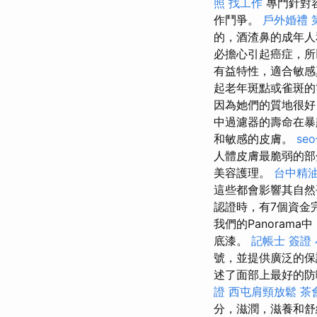
照 找工作
專門針對容
作鬥爭。
戶外婚禮
的，酒渣鼻的成年
必擔心引起癌症，
有益特性，適合敏感
起老年斑點或雀斑
因為她們的質地很
中過濾器的壽命在暴
和敏感的皮膚。
se
人體皮膚最脆弱的
美容護理。
台中精
這些都會影響其自然
認證時，有7個資金
我們的Panora
底漆。
記帳士 簽證
號，並提供廣泛的保
述了面部上最好的防
證
西屯肩頸放鬆
茶
分，滋潤，滋養和