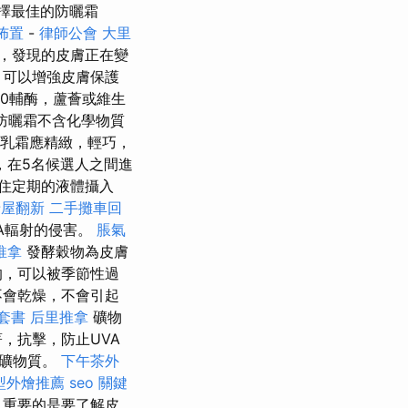
擇最佳的防曬霜
佈置
-
律師公會
大里
，發現的皮膚正在變
，可以增強皮膚保護
0輔酶，蘆薈或維生
防曬霜不含化學物質
乳霜應精緻，輕巧，
，在5名候選人之間進
住定期的液體攝入
老屋翻新
二手攤車回
VA輻射的侵害。
脹氣
推拿
發酵穀物為皮膚
的，可以被季節性過
不會乾燥，不會引起
套書
后里推拿
礦物
，抗擊，防止UVA
和礦物質。
下午茶外
型外燴推薦
seo 關鍵
外，重要的是要了解皮