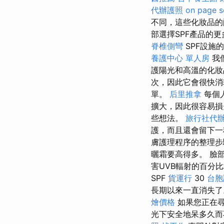
代辦護照
on page s
不同，這些化妝品的
部選擇SPF產品的
脊椎側彎
SPF設施
養護中心 單人房
我
護陽光和高溫的化妝
次，因此它會很快
單。
后里推拿
每個
擴大，因此很容易
些想法。
旅行社代
護，而且還會留下一
膚護理程序的整理步驟
曬霜要高得多。 臉
害UVB輻射的百分
SPF
貨運行
30
台胞
長期以來一直消失了
燴價格
如果您正在尋
光下安全地呆多久