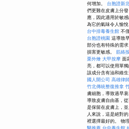
何增加。
台胞證新
們更難在皮膚上分
應，因此適用於敏
為它的氣味令人愉
台中排毒養生館
不僅
台胞證桃園
這導致早
部分也有特殊的需
損害更敏感。
筋絡
栗外燴
大甲按摩
面
亮，都可以使用單獨
該成分含有油和維生
國人開公司
高雄律
竹北傳統整復推拿
膚細胞，導致過早衰
導致皮膚自由基，
是保留在皮膚上，並
人來說，這是絕對
裡選擇最好的。 物
醫推薦
台中養生館