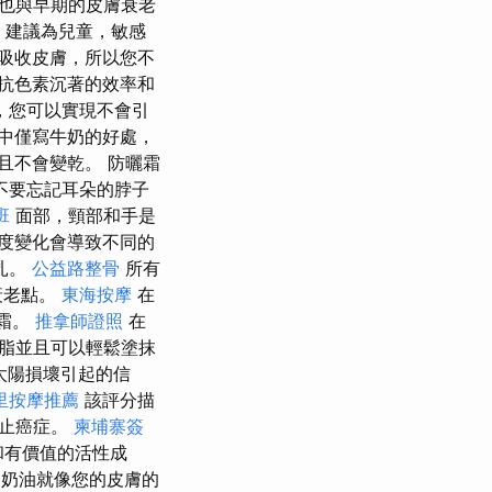
erm也與早期的皮膚衰老
 建議為兒童，敏感
吸收皮膚，所以您不
抗色素沉著的效率和
，您可以實現不會引
中僅寫牛奶的好處，
且不會變乾。 防曬霜
不要忘記耳朵的脖子
班
面部，頸部和手是
度變化會導致不同的
扎。
公益路整骨
所有
衰老點。
東海按摩
在
0霜。
推拿師證照
在
油脂並且可以輕鬆塗抹
太陽損壞引起的信
里按摩推薦
該評分描
防止癌症。
柬埔寨簽
和有價值的活性成
neCC奶油就像您的皮膚的