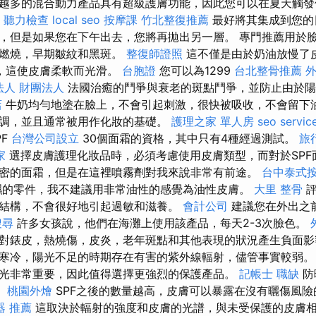
越多的混合動力產品具有超級護膚功能，因此您可以在夏天觸
聽力檢查
local seo
按摩課
竹北整復推薦
最好將其集成到您的
，但是如果您在下午出去，您將再拋出另一層。 專門推薦用於
膚燃燒，早期皺紋和黑斑。
整復師證照
這不僅是由於奶油放慢了
，這使皮膚柔軟而光滑。
台胞證
您可以為1299
台北整骨推薦
法人 財團法人
法國治癒的鬥爭與衰老的斑點鬥爭，並防止由於陽
店
牛奶均勻地塗在臉上，不會引起刺激，很快被吸收，不會留下油
調，並且通常被用作化妝的基礎。
護理之家 單人房
seo servic
PF
台灣公司設立
30個面霜的資格，其中只有4種經過測試。
旅
家
選擇皮膚護理化妝品時，必須考慮使用皮膚類型，而對於SPF
密的面霜，但是在這裡噴霧劑對我來說非常有前途。
台中泰式
的零件，我不建議用非常油性的感覺為油性皮膚。
大里 整骨
評
結構，不會很好地引起過敏和滋養。
會計公司
建議您在外出之
搜尋
許多女孩說，他們在海灘上使用該產品，每天2-3次臉色。
對錶皮，熱燒傷，皮炎，老年斑點和其他表現的狀況產生負面影
寒冷，陽光不足的時期存在有害的紫外線輻射，儘管事實較弱
光非常重要，因此值得選擇更強烈的保護產品。
記帳士 職缺
防
。
桃園外燴
SPF之後的數量越高，皮膚可以暴露在沒有曬傷風險
器 推薦
這取決於輻射的強度和皮膚的光譜，與未受保護的皮膚