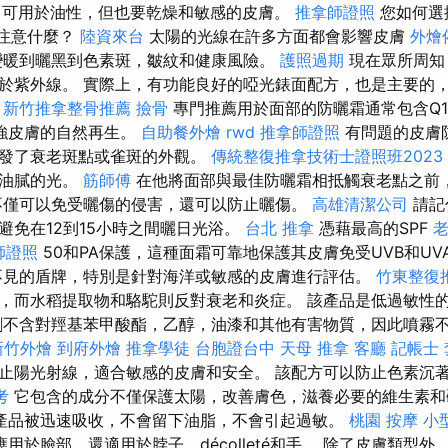
油，可用於油性，但也要乾燥和敏感的皮膚。
推拿師證照
您如何選
要注意什麼？
陸資來台
太陽的光線在許多方面都會影響皮膚
外燴
變暖到曬黑到色素斑，皺紋和健康風險。
護照過期
現在眾所周知
於紫外線。 實際上，有功能良好的啞光錶面配方，也是主要的
。
新竹推拿整骨推薦
撿骨
專門推薦用於面部的防曬霜通常包含Q1
強皮膚的自然再生。
自助餐外燴
rwd
推拿師證照
有問題的皮膚
觸發了衰老斑點或雀斑的外觀。
傳統整復推拿技術士證照班2023
下油膩的光。
筋師傅
在他將面部與最佳防曬霜相抵觸衰老點之前
不僅可以免受曬傷的侵害，還可以防止曬傷。
高雄清潔公司
請記
避免在12到15小時之間曬日光浴。
台北 推拿
憑藉最高的SPF
師證照
50和PA保護，這種面霜可靠地保護其皮膚免受UVB和U
不見的盾牌，特別是針對海洋或敏感的皮膚進行評估。
竹東整復
E，而水稻提取物和駱駝則反對衰老和炎症。 該產品是低過敏性
劑不含對羥基苯甲酸酯，乙醇，油漆和其他有害物質，因此噴霧
新竹外燴
到府外燴
推拿學徒
台胞證台中
天母 推拿
客廳
記帳士 
止陽光射線，適合敏感的皮膚和安全。 該配方可以防止色素沉著
考
它包含的成分不僅保護太陽，改善膚色，滋養必要的維生素
產品被迅速吸收，不會留下油脂，不會引起過敏。
桃園 按摩
小
用於臉部，還適用於脖子，décolleté和手。 除了皮膚類型