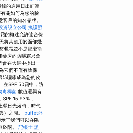
接觸的通用日出面霜
解有關如何為您的臉
意客戶的知名品牌。
投資設立公司
換護照
面霜的概述允許適合保
天將其應用於面部幾
防曬霜並不是那麼簡
和藥房的防曬霜只會
們會在大綱中提出一
為它們不僅有效保
讓防曬霜成為您的皮
在SPF 50霜中，防
肉毒桿菌
數值還與有
SPF 15 93％，
盆上曬日光浴時，時代
保護）之間。
buffet外
顯示了我們可以在陽
和無矽酮。
記帳士 證