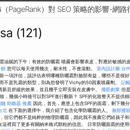
PageRank）對 SEO 策略的影響-網路
sa (121)
需油膩的下午：有效的防曬霜 噴霧會影響表皮，對應於敏感的
行銷
您可以每天使用幾次，耐水性，不會滾動。
室內設計圖
台中
裝一項評估，該評估表明哪種防曬霜對臉部有益，哪些不是很
而不是乳霜的類型，則為您發明了Vichy的50因素噴霧劑。
記帳
具有清新且舒緩的效果，並且幾乎立即安裝在皮膚中。
撥筋創業
但是
妝，幾個小時後可以對SPF進行翻新？ SPF的化妝整天不提供
價錢
助聽器 推薦
因此，首先，應塗上包含SPF的面霜，剩下幾
台北
在下面的選擇中，我介紹了包含化學防曬霜的人。
臉部撥
，但它們都不是純粹的物理防曬霜，因此我不推薦它們給孩子和
在這裡寫了更多有關納米格式顆粒的信息。 日常防曬面霜的使用