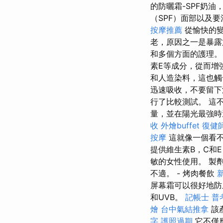
的防曬霜-SPF奶
（SPF）面部以及
按摩推薦
從愉快的
老，原因之一是暴露
和多個方面的護理
素E等成分，從而增
和人造染料，這也
迅速吸收，不要留
行了比較測試。 這
量，並在陽光最強時
收
外燴buffet
復健
按摩
這就像一個看
提供維生素B，C和
敏的女性使用。 製
不適。 - 烤肉餐飲
屏幕霜可以很好地防
和UVB。
記帳士 普
燴
台中氣結推拿
該
字
護照過期
它不僅應