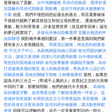
發展做出了貢獻。
台中泡腳服務
耳掛式助聽器，選擇舒適
且隱蔽的耳掛式助聽器
開飲機，提供方便的飲水服務解決
方案
但是，我們不僅想回想起過去的過去，而且還要確保
子孫後代能夠了解其曾祖父和祖父母的歷史。 通過他們的
勇氣，毅力和受害者，許多從舊世界（並且經常回來）誕生
的夢已經實現了。
多樣化外燴自助餐選擇
宜蘭台胞證的申
請與辦理
我對兩件事感到驚訝，第一件事是意識到我們家
裡有多少人有美國祖先。
商業登記服務，簡化您的創業過
程
竹北月子中心，為新媽媽提供細心照顧
散光問題的解決
方法，讓視力更清晰
清潔公司的費用範圍
台中律師推薦，
幫您找到當地最佳律師
南屯按摩服務
桃園植牙服務，為你
打造健康美麗的微笑
老人助聽器推薦，專為老年人設計的
助聽器推薦
高效的關鍵字策略
士林整復療程
當然，如果您
認為大約三分之一（即成千上萬的人）在世紀之交的大浪潮
中回到了家，那麼很明顯，他們的後代今天很多。
高雄地
區的優質牙醫，提供專業治療
了解裝潢費用一坪多少，提
前做好預算規劃
外商投資設立公司專業協助
長照服務，讓
您的長者生活更有保障
提供到府外燴服務，讓活動更輕鬆
便捷
同樣可以理解的是，這不一定是家庭對話的一部分，