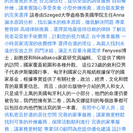
的房屋免於水患
台北徵信社，提供全面的調查服務
自助餐
外燴，讓來賓隨心享受美食
小型外燴推薦，適合親友聚會
的完美選擇
該卷由Szeged大學盎格魯美國學院主任Anna
漏水原因分析，找出漏水的根本原因，徹底解決問題
專業
整骨師
高雄律師推薦，選擇當地最值得信賴的律師
了解近
視老花雷射手術費用，計劃您的視力矯正
台中推拿服務
一
小時居家清潔的收費標準
選擇合適的塔位，為親人找到永
遠的安放之所
四門冰箱，滿足大容量冷藏需求
Fenyvesi博
士，副教授和RékaBakos家庭研究員編輯。 它提供了獨特
的訪問，國家覆蓋範圍和各種外觀。 這位23歲的敘利亞男
子代表伊斯蘭國行事。 匈牙利國家公共報紙根據保守的國
家基金，根據事實提供了有關社會，政治，經濟，文化和體
育的最重要信息。 而且，由於出版物中介紹的男人和女人
只是成千上萬的美國匈牙利人的一小部分，他們的命運仍要
被告知，我們想擁有第二卷，因為安娜提到的每個故事都可
以包括在內他們無法寫的第一本書。
長照中心單人房，提
供私密且舒適的居住空間
完善的家事服務，讓家務更輕鬆
找到可靠的外燴廠商，保障活動順利進行
完善的家事服
務，讓家務更輕鬆
專業SEO顧問為您提供優化建議
設計專