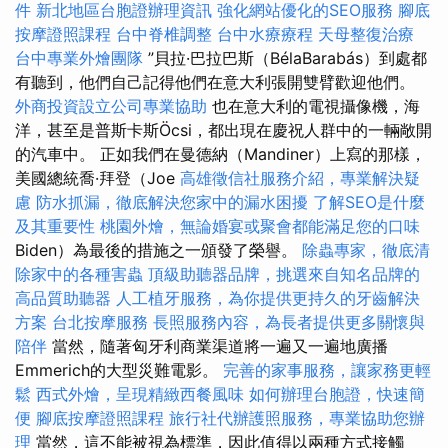
件
新北地區台胞證辦理資訊
強化網站優化的SEO服務
腳底
按摩證照課程
台中脊椎調整
台中水療療程
天母整復治療
台中專業外燴團隊
”貝拉·巴拉巴斯（BélaBarabás）到處都
有聽到，他們自己記得他們在意大利張開雙臂歡迎他們。
外商投資設立公司專業協助
也在意大利的電視攝像機，海
洋，甚至是普斯卡斯Öcsi，都出現在慶祝人群中的一輛敞開
的汽車中。 正如我們在曼德納（Mandiner）上寫的那樣，
美國總統喬·拜登（Joe
高雄徵信社服務介紹，專業解決疑
慮
防水抓漏，徹底解決您家中的漏水困擾
了解SEO是什麼
及其重要性
桃園外燴，無論婚宴或聚會都能滿足您的口味
Biden）為最後的措施之一頒發了榮譽。
除蟲專家，徹底清
除家中的各種害蟲
頂級助聽器品牌，挑選來自知名品牌的
高品質助聽器
人工植牙服務，為你提供更持久的牙齒解決
方案
台北按摩服務
長照服務內容，為長者提供更多關懷與
陪伴
當然，隨著匈牙利商業渠道將一遍又一遍地廣播
Emmerich的大型災難電影。
完善的家事服務，讓家務更輕
鬆
西式外燴，呈現精緻西餐風味
如何辦理台胞證，快速簡
便
腳底按摩證照課程
旅行社代辦護照服務，專業協助您辦
理
當然，這不能被視為標準，因此值得以兩種方式接觸