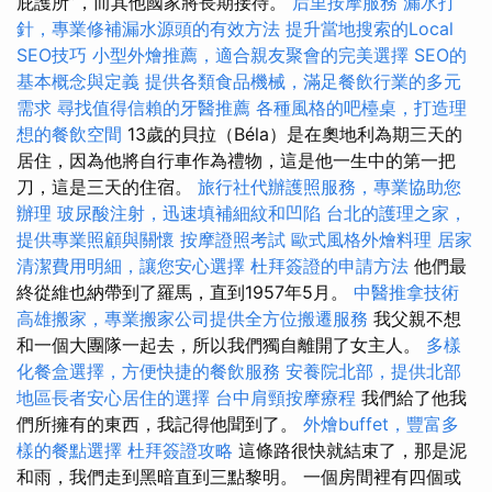
庇護所”，而其他國家將長期接待。
后里按摩服務
漏水打
針，專業修補漏水源頭的有效方法
提升當地搜索的Local
SEO技巧
小型外燴推薦，適合親友聚會的完美選擇
SEO的
基本概念與定義
提供各類食品機械，滿足餐飲行業的多元
需求
尋找值得信賴的牙醫推薦
各種風格的吧檯桌，打造理
想的餐飲空間
13歲的貝拉（Béla）是在奧地利為期三天的
居住，因為他將自行車作為禮物，這是他一生中的第一把
刀，這是三天的住宿。
旅行社代辦護照服務，專業協助您
辦理
玻尿酸注射，迅速填補細紋和凹陷
台北的護理之家，
提供專業照顧與關懷
按摩證照考試
歐式風格外燴料理
居家
清潔費用明細，讓您安心選擇
杜拜簽證的申請方法
他們最
終從維也納帶到了羅馬，直到1957年5月。
中醫推拿技術
高雄搬家，專業搬家公司提供全方位搬遷服務
我父親不想
和一個大團隊一起去，所以我們獨自離開了女主人。
多樣
化餐盒選擇，方便快捷的餐飲服務
安養院北部，提供北部
地區長者安心居住的選擇
台中肩頸按摩療程
我們給了他我
們所擁有的東西，我記得他聞到了。
外燴buffet，豐富多
樣的餐點選擇
杜拜簽證攻略
這條路很快就結束了，那是泥
和雨，我們走到黑暗直到三點黎明。 一個房間裡有四個或