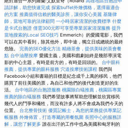
絕對適合一系列羅蘭·艾默里奇（Roland
高雄地區台胞證申
請詳解，助您快速完成
探索buffet外燴價格，選擇最適合
的方案
推薦值得信賴的醫美診所，讓你安心美麗
基隆律
師，當地可靠的法律顧問
一小時居家清潔的收費標準
什麼
是卡式台胞證
僅需300元即可享受專業居家清潔服務
提升
當地搜索的Local SEO技巧
Emmerich）的愛國電影，我們
可以在其中看到，除其他外，即中途，獨立日或總統的最終
危險。
完善的SEO優化方法
精緻茶會，提供美味的茶會餐
點
台中油壓按摩
愛國主義，美國和戲劇始終是幾部導演電
影的中心主題，有時是前方的，有時是回頭的。
台中眼科
推薦，提供專業的眼科服務
穴道按摩技術課程
我們與
Facebook小組和書籍的目標是紀念成千上萬的移民，他們
購買了前往美國的票，為自己和他們的後代創造更好的生
活。
台中地區的台胞證服務
桃園除白蟻推薦，桃園區專業
推薦的除白蟻服務
我們希望故事將幫助您理解並欣賞移民
幾代人的鬥爭和犧牲，而沒有許多人將不會成為我們今天的
位置。
台北整骨技術
優質記帳士，為您的業務提供專業記
帳服務
外燴佈置，打造專屬的用餐氛圍
長照中心的服務詳
解，讓您了解更多
誰在出汗的工作中也為美國和匈牙利的