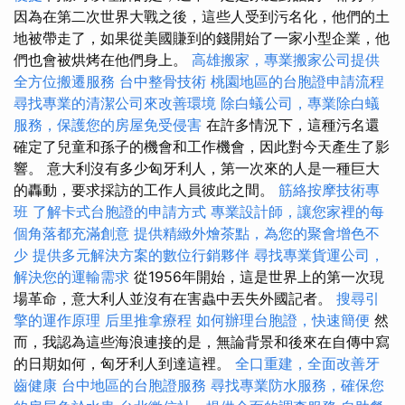
因為在第二次世界大戰之後，這些人受到污名化，他們的土
地被帶走了，如果從美國賺到的錢開始了一家小型企業，他
們也會被烘烤在他們身上。
高雄搬家，專業搬家公司提供
全方位搬遷服務
台中整骨技術
桃園地區的台胞證申請流程
尋找專業的清潔公司來改善環境
除白蟻公司，專業除白蟻
服務，保護您的房屋免受侵害
在許多情況下，這種污名還
確定了兒童和孫子的機會和工作機會，因此對今天產生了影
響。 意大利沒有多少匈牙利人，第一次來的人是一種巨大
的轟動，要求採訪的工作人員彼此之間。
筋絡按摩技術專
班
了解卡式台胞證的申請方式
專業設計師，讓您家裡的每
個角落都充滿創意
提供精緻外燴茶點，為您的聚會增色不
少
提供多元解決方案的數位行銷夥伴
尋找專業貨運公司，
解決您的運輸需求
從1956年開始，這是世界上的第一次現
場革命，意大利人並沒有在害蟲中丟失外國記者。
搜尋引
擎的運作原理
后里推拿療程
如何辦理台胞證，快速簡便
然
而，我認為這些海浪連接的是，無論背景和後來在自傳中寫
的日期如何，匈牙利人到達這裡。
全口重建，全面改善牙
齒健康
台中地區的台胞證服務
尋找專業防水服務，確保您