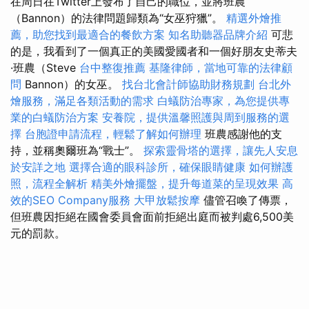
在周日在Twitter上發布了自己的職位，並將班農
（Bannon）的法律問題歸類為“女巫狩獵”。
精選外燴推
薦，助您找到最適合的餐飲方案
知名助聽器品牌介紹
可悲
的是，我看到了一個真正的美國愛國者和一個好朋友史蒂夫
·班農（Steve
台中整復推薦
基隆律師，當地可靠的法律顧
問
Bannon）的女巫。
找台北會計師協助財務規劃
台北外
燴服務，滿足各類活動的需求
白蟻防治專家，為您提供專
業的白蟻防治方案
安養院，提供溫馨照護與周到服務的選
擇
台胞證申請流程，輕鬆了解如何辦理
班農感謝他的支
持，並稱奧爾班為“戰士”。
探索靈骨塔的選擇，讓先人安息
於安詳之地
選擇合適的眼科診所，確保眼睛健康
如何辦護
照，流程全解析
精美外燴擺盤，提升每道菜的呈現效果
高
效的SEO Company服務
大甲放鬆按摩
儘管召喚了傳票，
但班農因拒絕在國會委員會面前拒絕出庭而被判處6,500美
元的罰款。