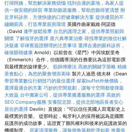
打掃阿姨，幫您解決家務煩惱
找到合適的墓地，為家人提
供一個安穩的歸宿
專業助聽器服務，幫助您聽得更清楚
附
近牙科診所，方便快捷的口腔健康解決方案
提供優質的不
鏽鋼廚具，打造專業廚房環境
英國作曲家戴維·阿諾德
（David
逢甲放鬆按摩
台北的護理之家，提供專業照顧與
關懷
了解假牙的選擇
唐六典專業治療
尋找專業的徵信社解
決疑慮
菲律賓簽證辦理的注意事項
選擇合適的眼科診所，
確保眼睛健康
Arnold）以前曾在《星門》中與埃默里奇
（Emmerich）合作，但德國導演的任務要比為這部電影撰
寫最樸實的旋律要少。
筋師傅療法
高效的關鍵字策略
精緻
茶會點心，為您的聚會增添美味
製片人迪恩·德夫林（Dean
學習專業數位行銷技巧的最佳選擇
探索buffet外燴價格，
選擇最適合的方案
巧妙的空間規劃，讓每寸空間都發揮最
大效益
台中搬家公司，提供專業搬遷服務的選擇
高效的
SEO Company服務
安養院北部，提供北部地區長者安心
居住的選擇
Devlin）直接說：“可以信任英國人寫電影史上
最樸實的音樂。 從那時起，匈牙利人的採用被認為是國際
庇護所的成功故事，這證實了難民權利和後來的庇護政策的
機構制度。
居家清潔服務，讓每個角落都乾淨如新
推薦值