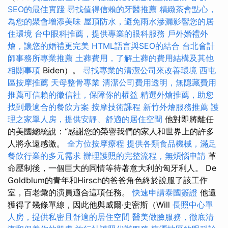
SEO的最佳實踐
尋找值得信賴的牙醫推薦
精緻茶會點心，
為您的聚會增添美味
屋頂防水，避免雨水滲漏影響您的居
住環境
台中眼科推薦，提供專業的眼科服務
戶外婚禮外
燴，讓您的婚禮更完美
HTML語言與SEO的結合
台北會計
師事務所專業推薦
土葬費用，了解土葬的費用結構及其他
相關事項
Biden）。
尋找專業的清潔公司來改善環境
西屯
區按摩推薦
天母整骨專業
清潔公司費用透明，無隱藏費用
推薦可信賴的徵信社，保障你的權益
精選外燴推薦，助您
找到最適合的餐飲方案
按摩技術課程
新竹外燴服務推薦
護
理之家單人房，提供安靜、舒適的居住空間
他對即將離任
的美國總統說：“感謝您的榮譽我們的家人和世界上的許多
人將永遠感激。
全方位按摩療程
提供各類食品機械，滿足
餐飲行業的多元需求
辦理護照的完整流程，無煩惱申請
革
命壓制後，一個巨大的同情等待著意大利的匈牙利人。 De
Goldblum的青年和Hirsch的爸爸角色終於說服了該工作
室，百老彙的演員適合這項任務。
快速申請泰國簽證
他還
獲得了幾條單線，因此他與威爾·史密斯（Will
長照中心單
人房，提供私密且舒適的居住空間
醫美做臉服務，徹底清