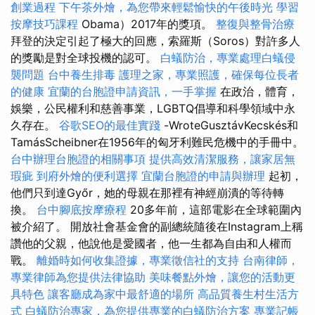
創業過程
下午茶外燴，為您帶來輕鬆愉快的午後時光
學習
按摩技巧課程
Obama）2017年的獎項。
整復與整骨治療
拜登的決定引起了極大的回應，索羅斯（Soros）對許多人
的獎勵是對全球投機的認可。
白蟻防治，專業處理白蟻侵
襲問題
台中養生排毒
護理之家，專業照護，確保每位長者
的健康
宜蘭的台胞證申請資訊，一手掌握
在政治，體育，
娛樂，公民權利和慈善事業，LGBTQ倡導和科學領域中永
久存在。
谷歌SEO的最佳實踐
-WroteGusztávKecskés和
TamásScheibner在1956年的匈牙利難民危機中的手冊中。
台中辦理台胞證的相關事項
提供高效清潔服務，讓家居無
瑕疵
到府外燴的便利選擇
宜蘭台胞證的申請與辦理
起初，
他們只到達Győr，她的母親在那裡有神經崩潰的等待轉
換。
台中腳底按摩療程
20多年前，這部電影在全球範圍內
被介紹了。 開放社會基金會的副總統隨後在Instagram上稱
讚他的父親，他說他是愛國者，他一生都為自由和人權而
戰。
離婚時如何收集證據，專業徵信社的支持
台南律師，
專業律師為您提供法律協助
美味餐點外燴，讓您的活動更
具特色
讓客廳成為家中最舒適的場所
高品質養生村生活方
式
白蟻防治專家，為您提供專業的白蟻防治方案
專業記帳