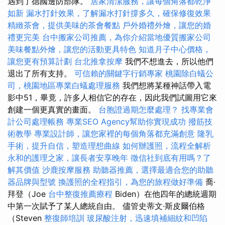
遇到了德國邊防部隊。
居家清潔服務，讓每個角落都乾淨
如新
漏水打針效果，了解漏水打針撐多久，確保修復效果
精緻茶會，提供美味的茶會餐點
戶外婚禮外燴，讓您的婚
禮更完美
台中搬家公司推薦，為你介紹當地優質搬家公司
美味餐點外燴，讓您的活動更具特色
知道月子中心價格，
讓您更有預算計劃
台北推拿按摩
我們不想進去，所以他們
退出了所有支持。
可信賴的關鍵字行銷專家
桃園除白蟻公
司，桃園地區專業白蟻處理服務
我們想將某種神話帶入電
影中51，畢竟，許多人相信它的存在，因此我們試圖用它來
創建一個更真實的畫面。
台胞證過期怎麼處理？
找專業會
計公司處理帳務
專業SEO Agency幫助你實現成功
撥筋技
術教學
專業設計師，讓您家裡的每個角落都充滿創意
隆乳
手術，提升自信，塑造理想曲線
如何辦護照，流程全解析
永和的護理之家，讓長者安享晚年
徵信社到底有用嗎？了
解其價值
沙鹿按摩服務
助聽器推薦，選擇最適合您的助聽
器品牌與型號
換護照的全程指引，為您的旅程做好準備
喬·
拜登（Joe
台中整復推薦療程
Biden）在他四年的總統週期
中第一次賦予了某人總統自由。 儘管史蒂文·斯皮爾伯格
（Steven
整復師培訓
玻尿酸注射，迅速填補細紋和凹陷