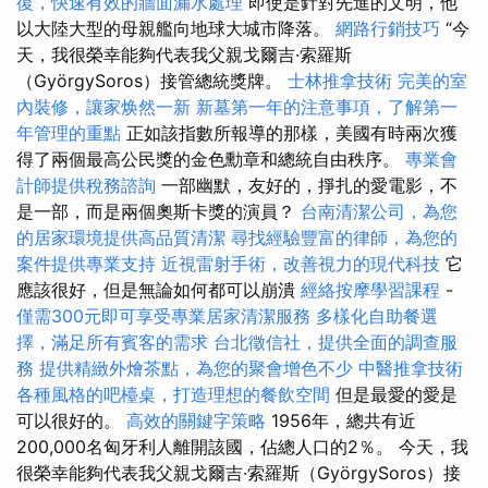
復，快速有效的牆面漏水處理
即使是針對先進的文明，他
以大陸大型的母親艦向地球大城市降落。
網路行銷技巧
“今
天，我很榮幸能夠代表我父親戈爾吉·索羅斯
（GyörgySoros）接管總統獎牌。
士林推拿技術
完美的室
內裝修，讓家焕然一新
新墓第一年的注意事項，了解第一
年管理的重點
正如該指數所報導的那樣，美國有時兩次獲
得了兩個最高公民獎的金色勳章和總統自由秩序。
專業會
計師提供稅務諮詢
一部幽默，友好的，掙扎的愛電影，不
是一部，而是兩個奧斯卡獎的演員？
台南清潔公司，為您
的居家環境提供高品質清潔
尋找經驗豐富的律師，為您的
案件提供專業支持
近視雷射手術，改善視力的現代科技
它
應該很好，但是無論如何都可以崩潰
經絡按摩學習課程
-
僅需300元即可享受專業居家清潔服務
多樣化自助餐選
擇，滿足所有賓客的需求
台北徵信社，提供全面的調查服
務
提供精緻外燴茶點，為您的聚會增色不少
中醫推拿技術
各種風格的吧檯桌，打造理想的餐飲空間
但是最愛的愛是
可以很好的。
高效的關鍵字策略
1956年，總共有近
200,000名匈牙利人離開該國，佔總人口的2％。 今天，我
很榮幸能夠代表我父親戈爾吉·索羅斯（GyörgySoros）接