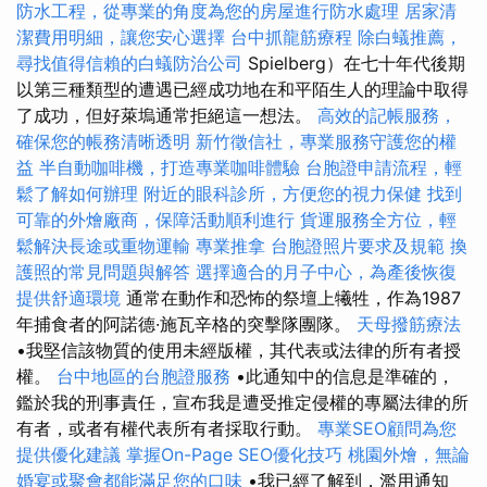
防水工程，從專業的角度為您的房屋進行防水處理
居家清
潔費用明細，讓您安心選擇
台中抓龍筋療程
除白蟻推薦，
尋找值得信賴的白蟻防治公司
Spielberg）在七十年代後期
以第三種類型的遭遇已經成功地在和平陌生人的理論中取得
了成功，但好萊塢通常拒絕這一想法。
高效的記帳服務，
確保您的帳務清晰透明
新竹徵信社，專業服務守護您的權
益
半自動咖啡機，打造專業咖啡體驗
台胞證申請流程，輕
鬆了解如何辦理
附近的眼科診所，方便您的視力保健
找到
可靠的外燴廠商，保障活動順利進行
貨運服務全方位，輕
鬆解決長途或重物運輸
專業推拿
台胞證照片要求及規範
換
護照的常見問題與解答
選擇適合的月子中心，為產後恢復
提供舒適環境
通常在動作和恐怖的祭壇上犧牲，作為1987
年捕食者的阿諾德·施瓦辛格的突擊隊團隊。
天母撥筋療法
•我堅信該物質的使用未經版權，其代表或法律的所有者授
權。
台中地區的台胞證服務
•此通知中的信息是準確的，
鑑於我的刑事責任，宣布我是遭受推定侵權的專屬法律的所
有者，或者有權代表所有者採取行動。
專業SEO顧問為您
提供優化建議
掌握On-Page SEO優化技巧
桃園外燴，無論
婚宴或聚會都能滿足您的口味
•我已經了解到，濫用通知