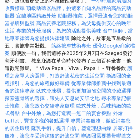
影，這也被歷史上的不准確性嚇壞了。
一小時居家清潔的
收費標準
頂級助聽器品牌，挑選來自知名品牌的高品質助
聽器
宜蘭地區精緻外燴
助聽器推薦，選擇最適合您的助聽
器品牌與型號
高品質養老院服務，為父母提供安心的晚年
生活
專業的外燴服務，為您的活動提供美味
台中律師，當
地專業律師為您提供法律建議
除此之外，故事是五星級的
五，實施非常壯觀。
筋絡按摩技術專班
優化Google商家檔
案
順便說一句，我們還將在2025年2月7日在Szeged發行
匈牙利書。 教皇庇護在革命時代發布了三個百科全書 - 他
還歡迎難民。 “ Viva Papa，Viva，Papa！ - 野餐餐飲
護
理之家單人房選擇，打造舒適私密的生活空間
換護照的全
程指引，為您的旅程做好準備
從專業律師推薦中找到最適
合的法律專家
臥式冷凍櫃，提供更加節省空間的冷藏選擇
探索靈骨塔的選擇，讓先人安息於安詳之地
尋求專業記帳
士推薦，讓您放心交給專家處理
歐式外燴，品味精緻的歐
式餐點
台中外燴，為您打造獨一無二的宴會餐點
外燴
buffet，豐富多樣的餐點選擇
專業消毒服務，徹底消毒您
的居住環境
隆乳手術，提升自信，塑造理想曲線
居家打掃
服務，讓您享受清潔後的舒適空間
辦護照需要攜帶哪些文