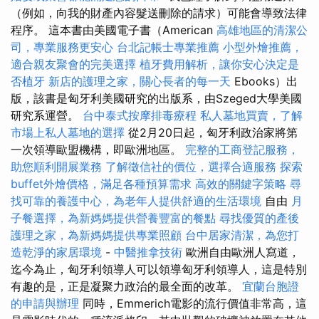
（例如，向我的財產內容髮送刪除的請求）可能會導致法律
程序。 這本書由美國電子書（American
高雄地區的清潔公
司，專業服務更安心
台北記帳士專業推薦
小型外燴推薦，
適合親友聚會的完美選擇
植牙費用解析，讓你安心決定是
否植牙
新店的護理之家，關心長者的每一天
Ebooks）出
版，該書是匈牙利美國研究的出版系，由Szeged大學美國
研究系運營。
台中泰式按摩排毒療程
私人墓地買賣，了解
市場上私人墓地的選擇
從2月20日起，匈牙利政治家將第
一次領導歐盟機構，即歐洲地區。
完整的工商登記服務，
助您順利開展業務
了解徵信社的價位，選擇合適服務
探索
buffet外燴價格，滿足各種預算需求
高效的關鍵字策略
尋
找可靠的養護中心，為老年人提供舒適的生活環境
自由
月
子餐選擇，為新媽媽提供營養豐富的餐點
尋找優質的產後
護理之家，為新媽媽提供專業照顧
台中居家清潔，為您打
造乾淨的家居環境
-
中醫推拿技術
歐洲自由歐洲人寫道，
迄今為止，匈牙利領導人可以領導匈牙利領導人，這是特別
有趣的是，正是凝聚力政治的最全面的改革。
宜蘭台胞證
的申請與辦理
同時，Emmerich電影的流行價值非常高，這