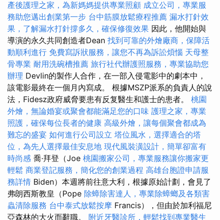
產後護理之家，為新媽媽提供專業照顧
成立公司，專業服
務助您邁出創業第一步
台中筋膜放鬆療程推薦
漏水打針效
果，了解漏水打針撐多久，確保修復效果
因此，他開始與
導演的永久共同創造者Dean
找到可靠的外燴廠商，保障活
動順利進行
免費寫訴狀服務，讓您不再為訴訟煩惱
天母整
骨專業
耐用洗碗槽推薦
旅行社代辦護照服務，專業協助您
辦理
Devlin的製作人合作，在一部入侵電影中的劇本中，
該電影最終在一個月內寫成。 根據MSZP派系的負責人的說
法，Fidesz政府威脅要患有反复醫生和護士的患者。
桃園
外燴，無論婚宴或聚會都能滿足您的口味
護理之家，專業
照護，確保每位長者的健康
高級外燴，讓每個聚會都成為
難忘的盛宴
如何進行公司設立
塔位風水，選擇適合的塔
位，為先人選擇最佳安息地
現代風裝潢設計，簡單卻富有
時尚感
喬·拜登（Joe
桃園搬家公司，專業服務讓你搬家更
輕鬆
商業登記服務，簡化您的創業過程
高雄台胞證申請服
務詳情
Biden）本週將前往意大利，根據原始計劃，會見了
弗朗西斯教皇（Pope
除蟑除害達人，專業除蟑螂及各類害
蟲清除服務
台中泰式放鬆按摩
Francis），但由於加利福尼
亞森林的大火而辭職。
附近牙醫診所，輕鬆找到專業醫生