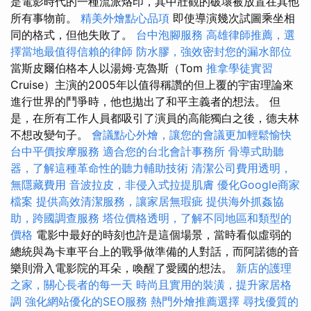
是電影時代的一種流派烙印，其中壯觀的破壞被放置在其他
所有事物前。
精美外燴點心品項
即使導演幾次試圖乘坐相
同的格式，但他失敗了。
台中泡腳服務
高雄律師推薦，選
擇當地最值得信賴的律師
防水膠，強效密封您的漏水部位
當斯皮爾伯格本人以湯姆·克魯斯（Tom
推拿學徒實習
Cruise）主演的2005年以值得稱讚的但上覆的宇宙理論來
進行世界的鬥爭時，他也拋出了和平主義者的想法。 但
是，在所有工作人員都吸引了演員的高能獨白之後，德夫林
不想改變句子。
會議點心外燴，讓您的會議更加輕鬆愉快
台中平價按摩服務
適合您的台北會計事務所
骨導式助聽
器，了解這種革命性的聽力輔助技術
清潔公司費用透明，
無隱藏費用
音波拉皮，非侵入式拉提肌膚
優化Google商家
檔案
提供高效清潔服務，讓家居無瑕疵
提供海外抓姦協
助，跨國調查服務
塔位價格透明，了解不同地區和類型的
價格
電影中最好的時刻也許是這個場景，當時看似虛弱的
總統與為卡車平台上的戰爭做準備的人對話，而阿諾德的音
樂則滑入電影院的耳朵，喚醒了愛國的想法。
新店的護理
之家，關心長者的每一天
時尚且實用的裝潢，提升家居格
調
強化網站優化的SEO服務
熱門外燴推薦選擇
尋找優質的