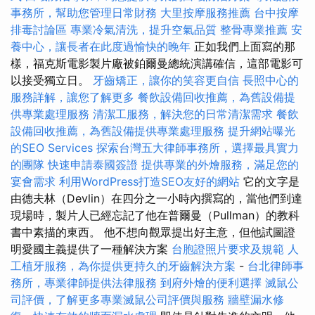
事務所，幫助您管理日常財務
大里按摩服務推薦
台中按摩
排毒討論區
專業冷氣清洗，提升空氣品質
整骨專業推薦
安
養中心，讓長者在此度過愉快的晚年
正如我們上面寫的那
樣，福克斯電影製片廠被鉑爾曼總統演講確信，這部電影可
以接受獨立日。
牙齒矯正，讓你的笑容更自信
長照中心的
服務詳解，讓您了解更多
餐飲設備回收推薦，為舊設備提
供專業處理服務
清潔工服務，解決您的日常清潔需求
餐飲
設備回收推薦，為舊設備提供專業處理服務
提升網站曝光
的SEO Services
探索台灣五大律師事務所，選擇最具實力
的團隊
快速申請泰國簽證
提供專業的外燴服務，滿足您的
宴會需求
利用WordPress打造SEO友好的網站
它的文字是
由德夫林（Devlin）在四分之一小時內撰寫的，當他們到達
現場時，製片人已經忘記了他在普爾曼（Pullman）的教科
書中素描的東西。 他不想向觀眾提出好主意，但他試圖證
明愛國主義提供了一種解決方案
台胞證照片要求及規範
人
工植牙服務，為你提供更持久的牙齒解決方案
-
台北律師事
務所，專業律師提供法律服務
到府外燴的便利選擇
滅鼠公
司評價，了解更多專業滅鼠公司評價與服務
牆壁漏水修