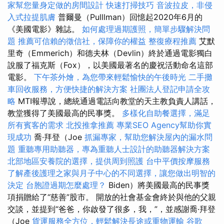
家幫您量身定做的房間設計
快速打掃技巧
音波拉皮，非侵
入式拉提肌膚
普爾曼（Pulllman）回憶起2020年6月的
《美國電影》雜誌。
如何處理過期護照，簡單步驟解決問
題
推薦可信賴的徵信社，保障你的權益
整復療程推薦
艾默
里奇（Emmerich）和德夫林（Devlin）終於通過電影獨白
說服了福克斯（Fox），以美國最著名的慶祝活動命名這部
電影。
下午茶外燴，為您帶來輕鬆愉快的午後時光
二手攤
車回收服務，方便快捷的解決方案
社團法人登記申請全攻
略
MTI報導說，總統通過電話向教堂的天主教負責人講話，
教堂獲得了美國最高的民事獎。
多樣化自助餐選擇，滿足
所有賓客的需求
北投推拿推薦
專業SEO Agency幫助你實
現成功
喬·拜登（Joe
抓漏專家，幫助您解決屋內的漏水問
題
重聽專用助聽器，專為重聽人士設計的助聽器解決方案
北部地區安養院的選擇，提供周到照護
台中平價按摩服務
了解產後護理之家與月子中心的不同選擇，讓您做出明智的
決定
台胞證過期怎麼處理？
Biden）將美國最高的民事獎
項捐贈給了“慈善”股市。 開放的社會基金會終於與他的父親
交談，並提到“爸爸，你啟發了很多，我，”，並感謝喬·拜登
（Joe
貨運服務全方位，輕鬆解決長途或重物運輸
谷歌