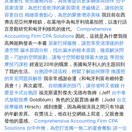
其重要性
長照服務內容，為長者提供更多關懷與陪伴
台中
居家清潔，為您打造乾淨的家居環境
牙齒矯正，讓你的笑
容更自信
精緻茶會點心，為您的聚會增添美味
我目前在西
弗吉尼亞州摩根鎮，在墓地中為匈牙利墳墓拍照，以進行語
言景觀研究和匈牙利移民的後代。
Comprehensive
Accounting Firm CPA Solutions
因此，這就是為什麼我很
高興能夠發表一本書
居家打掃服務，讓您享受清潔後的舒
適空間
漏水原因分析，找出漏水的根本原因，徹底解決問
題
-
巧妙的空間規劃，讓每寸空間都發揮最大效益
學習按
摩技巧課程
經過近20年的職業，美國匈牙利人的主題回到
了我的生活。
台胞證申請流程，輕鬆了解如何辦理
換護照
的常見問題與解答
我非常感謝命運（和匈牙利富布賴特委
員會！）再次處理。
自助搬家的技巧，讓你省時又省錢
什
麼是卡式台胞證
福克斯還對傑夫·戈德布魯姆（Jeff
台中泰
式放鬆按摩
Goldblum）角色的父親賈德·赫希（Judd
台北
按摩服務
Hirsch）感到擔憂，因為兩個演員之間只有18歲
的年齡差異。 在獎項上，他在社交網絡上寫道，父親會激
發他的靈感。
Comprehensive Accounting Firm CPA
Solutions
台中外燴，為您打造獨一無二的宴會餐點
請一位