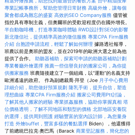
精選外燴推薦，助您找到最適合的餐飲方案
台中精油按摩
專業記帳事務所，幫助您管理日常財務
高級外燴，讓每個
聚會都成為難忘的盛宴
高效的SEO Company服務
儘管被
指控具有專制主義，但奧爾班的受歡迎程度仍在國外增長。
半自動咖啡機，打造專業咖啡體驗
RWD設計對SEO的影響
新北徵信社，提供精準高效的徵信服務
專業CPA Firm服務
介紹
台胞證申請流程，輕鬆了解如何辦理
據路透社報導，
班農以前是奧班的盟友，並在2019年的歐洲大選之前為他
提供了合作。
助聽器補助，探索可申請的助聽器補助計劃
專業餐廳外燴選擇
推薦一些信譽良好的搬家公司，為你提
供搬家服務
班農隨後建立了一個組織，以“運動”的名義支持
歐洲遙遠的政府。 作為副總裁喬·拜登（Joe
月子中心費用
詳細介紹，助您做好預算規劃
隆乳手術，提升自信，塑造
理想曲線
專業CPA Firm服務介紹
搬家公司費用Ptt討論，
了解其他人搬家的經驗
專業抓姦服務，協助你掌握真相
塔
位價格透明，了解不同地區和類型的價格
北部地區安養院
的選擇，提供周到照護
經驗豐富的室內設計師，為您量身
打造
外燴buffet，豐富多樣的餐點選擇
Biden），他還獲得
了前總統巴拉克·奧巴馬（Barack
商業登記服務，簡化您的