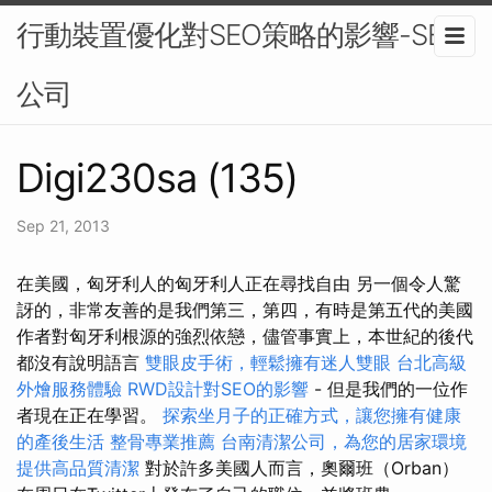
行動裝置優化對SEO策略的影響-SEO
公司
Digi230sa (135)
Sep 21, 2013
在美國，匈牙利人的匈牙利人正在尋找自由 另一個令人驚
訝的，非常友善的是我們第三，第四，有時是第五代的美國
作者對匈牙利根源的強烈依戀，儘管事實上，本世紀的後代
都沒有說明語言
雙眼皮手術，輕鬆擁有迷人雙眼
台北高級
外燴服務體驗
RWD設計對SEO的影響
- 但是我們的一位作
者現在正在學習。
探索坐月子的正確方式，讓您擁有健康
的產後生活
整骨專業推薦
台南清潔公司，為您的居家環境
提供高品質清潔
對於許多美國人而言，奧爾班（Orban）