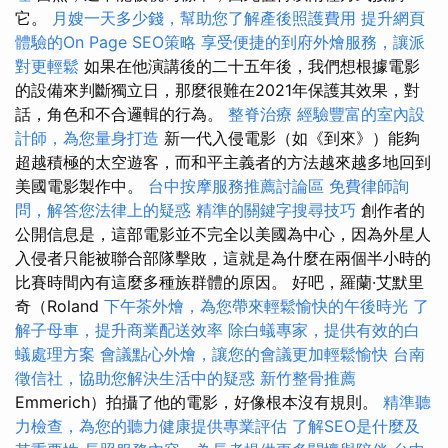
它。
月嫂一天多少錢，幫助您了解產後照護費用
提升網頁
體驗的On Page SEO策略
享受便捷的到府外燴服務，讓派
對更輕鬆
如果在他演講後的二十五年後，我們想根據電影
的設備來判斷獨立日，那麼很難在2021年保護其效果，對
話，角色和不合邏輯的行為。
整脊治療
經驗豐富的室內設
計師，為您量身打造
新一代入侵電影（如《到來》）能夠
超越積極的太空遊客，而和平主義者的方法越來越多地回到
美國電影製作中。
台中按摩服務推薦討論區
免費律師詢
問，解答您法律上的疑惑
精準的關鍵字搜尋技巧
創作者的
公開信息是，這部電影並不完全以美國為中心，因為外星人
入侵者只能被聯合部隊擊敗，這就是為什麼在兩個半小時的
比賽時間內有這麼多種族群體的原因。 好吧，羅蘭·艾默里
奇（Roland
下午茶外燴，為您帶來輕鬆愉快的午後時光
了
解子母車，提升商業配送效率
除白蟻專家，提供有效的白
蟻處理方案
會議點心外燴，讓您的會議更加輕鬆愉快
台南
徵信社，協助您解決生活中的疑惑
新竹整骨推薦
Emmerich）拍攝了他的電影，好像根本沒有規則。
精準聽
力檢查，為您的聽力健康提供專業評估
了解SEO是什麼及