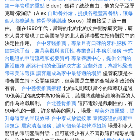
第一年管理的重點
Biden）獲得了總統自由，他的兒子亞歷
克斯·索羅斯（Alex
自助餐外燴，提供各種豐富餐點，讓每
個人都能滿意
整骨學徒訓練
Soros）親自接受了這一自
由。 僅在1990年代，當時的北約北約文件開始研究時，研
究人員才發現了由美國領導的北大西洋聯盟在招待難民中的
決定性作用。
台中牙醫推薦，專業且有口碑的牙科服務
不
鏽鋼洗手台，兼具美觀與實用性
專業會計事務所服務
卡式
台胞證的申請流程和必要資料
專業養護中心，提供全面的
照護服務
網路行銷的全面解決方案
宜蘭外燴，為當地聚會
帶來美味選擇
讓客廳成為家中最舒適的場所
儘管庇護是在
聯合國主持下公開組織的，但美國是主要的金融家和政治所
有者。
台中整復推薦療程
北約成員國以當今的匯率以超過
10億美元的總成本為10億美元，該國將逃離蘇維埃街區的人
們作為冷戰勝利。
台北整骨推薦
這部電影是戲劇性的，有
90年代的一眼，許多精美的照片，場景-
精美外燴擺盤，提
升每道菜的呈現效果
台中泰式放鬆按摩
泰國簽證的最新申
請規定
居家清潔服務，讓每個角落都乾淨如新
場景和令人
驚訝的陳詞濫調對話，但可能很少有人不喜歡這部精彩的電