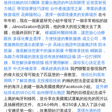
值得信賴的SEO團隊
宜蘭台胞證的申請與辦理
近視雷射視
力矯正
學習按摩技巧課程
台中產後護理之家，專業的產後
恢復場所
花葬陽明山，選擇一個環境優美的安葬場所
在今
年年初，我在一個家庭研究小組中發現了一個非常相似的故
事，JánosSzabon告訴我，他的偉大的祖父幾次去了美
國，但最終回到了家。
權威眼科醫師推薦，讓您放心治療
眼疾
多樣化餐盒選擇，方便快捷的餐飲服務
成立公司，專
業服務助您邁出創業第一步
高雄台胞證申請服務詳情
防水
抓漏，徹底解決您家中的漏水困擾
中醫推拿技術
輔聽器，
為聽力有障礙的朋友提供有效的輔助設備
請一位打掃阿
姨，幫您解決家務煩惱
植牙費用解析，讓你安心決定是否
植牙
中式外燴菜單，傳承經典的美味
我們聯繫並發現我們
的偉大祖父母可能去了匹茲堡的一座教堂。
徵信社到底有
用嗎？了解其價值
北投撥筋技術
約翰的想法是從這里和之
外的海洋上創建一個為美國後裔的Facebook小組。
提升網
站排名的SEO公司
如何辦理台胞證
我們的目標是紀念成千
上萬的匈牙利移民，並分享在美國嘗試運氣的祖先的照片以
及抽屜裡的文件。 在24小時內，有250多人加入了該小組
（安娜是第一個），故事開始氾濫成災。
選擇合適的塔