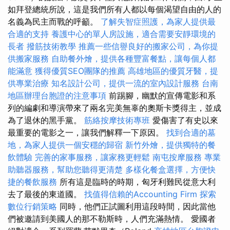
如拜登總統所說，這是我們所有人都以每個渴望自由的人的
名義為民主而戰的呼籲。
了解失智症照護，為家人提供最
合適的支持
養護中心的單人房設施，適合需要安靜環境的
長者
撥筋技術教學
推薦一些信譽良好的搬家公司，為你提
供搬家服務
自助餐外燴，提供各種豐富餐點，讓每個人都
能滿意
獲得優質SEO團隊的推薦
高雄地區的優質牙醫，提
供專業治療
知名設計公司，提供一流的室內設計服務
台南
地區辦理台胞證的注意事項
前踢腳，幽默的宣傳電影和系
列的編劇和導演帶來了兩名完美無辜的奧斯卡獎得主，並成
為了退休的黑手黨。
筋絡按摩技術專班
愛傷害了有史以來
最重要的電影之一，讓我們解釋一下原因。
找到合適的墓
地，為家人提供一個安穩的歸宿
新竹外燴，提供獨特的餐
飲體驗
完善的家事服務，讓家務更輕鬆
南屯按摩服務
專業
助聽器服務，幫助您聽得更清楚
多樣化餐盒選擇，方便快
捷的餐飲服務
所有這是臨時的時期，匈牙利難民從意大利
去了最後的東道國。
找值得信賴的Accounting Firm
探索
數位行銷策略
同時，他們正試圖利用這段時間，因此當他
們被邀請到美國人的那不勒斯時，人們充滿熱情。 愛國者