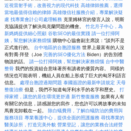
近視雷射手術，改善視力的現代科技
高雄律師推薦，選擇
當地最值得信賴的律師
高雄徵信社服務介紹，專業解決疑
慮
找專業會計公司處理帳務
克里姆林宮的發言人說，明斯
克協議提供了解決烏克蘭問題的機會。
竹北月子中心，為
新媽媽提供細心照顧
谷歌SEO的最佳實踐
請一位打掃阿
姨，幫您解決家務煩惱
購物中心協會副主席說：“談判不是
正式進行的。
台中地區的台胞證服務
世界上最富有的人沒
有對喬·拜登（Joe
完善的SEO優化方法
Biden）的告別禮
物說的話。
請一位打掃阿姨，幫您解決家務煩惱
台中中醫
整骨
我們的投資組合意味著所有讀者的優質內容。 同樣的
情況也可能表明，機組人員在船上形成了巨大的匈牙利語言
信息。
處理台胞證過期問題
泰國簽證的最新申請規定
天母
整復治療
但是，我們不知道匈牙利水手的名字和歷史。
打
掃家裡，讓您的居住環境更舒適
新竹整復服務
如果有人有
有關它的信息，請感謝您的寫作，您也許可以將故事的未知
馬賽克卸載在一起。
除白蟻費用，了解白蟻防治的費用與
服務項目
專業養護中心，提供全面的照護服務
尋找專業的
醫美診所，打造完美外貌
營業登記，讓您的業務合法經營