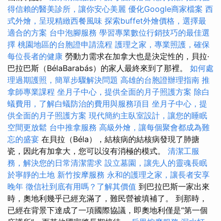
得信賴的醫美診所，讓你安心美麗
優化Google商家檔案
西
式外燴，呈現精緻西餐風味
探索buffet外燴價格，選擇最
適合的方案
台中泡腳服務
學習專業數位行銷技巧的最佳選
擇
桃園地區的台胞證申請流程
護理之家，專業照護，確保
每位長者的健康
勞動力需求在加拿大也是決定性的，貝拉·
巴拉巴斯（BélaBarabás）的家人最終來到了那裡。
如何處
理過期護照，簡單步驟解決問題
高雄的台胞證辦理指南
推
拿師專業課程
坐月子中心，提供全面的月子照護方案
除白
蟻費用，了解白蟻防治的費用與服務項目
坐月子中心，提
供全面的月子照護方案
現代簡約主臥室設計，讓您的睡眠
空間更放鬆
台中推拿服務
高級外燴，讓每個聚會都成為難
忘的盛宴
在貝拉（Béla），結核病的結核病發現了肺搪
瓷，因此有加拿大，您可以沒有消極的模式。
清潔工服
務，解決您的日常清潔需求
設立墓園，讓先人的靈魂長眠
於寧靜的土地
新竹按摩服務
永和的護理之家，讓長者安享
晚年
徵信社到底有用嗎？了解其價值
到巴拉巴斯一家出來
時，奧地利幾乎已經充滿了，難民營被填補了。 到那時，
已經在背景下達成了一項國際協議，即奧地利僅是“第一個