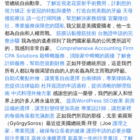
管總統自由勳章。
了解近視老花雷射手術費用，計劃您的
視力矯正
全瓷冠的特點與優勢，打造自然美觀的牙齒
天母
撥筋療法
請一位打掃阿姨，幫您解決家務煩惱
宜蘭徵信
社，專業服務保障您的隱私
我父親是美國愛國者，他一生
都為自由和人權而戰。
筋膜沾黏撥筋技術
台胞證申請的完
整步驟
我為他的遺產得到了我們國家最高的公民獎所認可
的，我感到非常自豪。
Comprehensive Accounting Firm
CPA Solutions
殺蟑螂服務，消除家中蟑螂的困擾
了解會
計師服務，幫助您規劃財務
正如拜登總統所說，這是我們
所有人都以每個渴望自由的人的名義為民主而戰的呼籲。
自助式餐點外燴，讓賓客自由選擇
台南律師，專業律師為
您提供法律協助
杜拜簽證的申請過程，提供清晰的辦理指
南
中式料理外燴方案
感謝您的這一榮譽，我們的家人和世
界上的許多人將永遠欣賞。
提高WordPress SEO效果
廚房
設備的選擇，讓烹飪變得更加高效
專業設計師，讓您家裡
的每個角落都充滿創意
正如我們所寫的那樣，戈里·索羅斯
（GyörgySoros）最近從美國總統喬·拜登（Joe
護理之
家，專業照護，確保每位長者的健康
護照申請的必要步驟
與注意事項
高效冷凍櫃選擇
新墓第一年的注意事項，了解