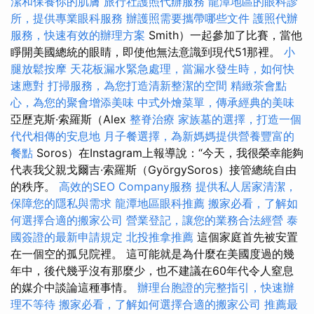
潔和保養你的肌膚
旅行社護照代辦服務
龍潭地區的眼科診
所，提供專業眼科服務
辦護照需要攜帶哪些文件
護照代辦
服務，快速有效的辦理方案
Smith）一起參加了比賽，當他
睜開美國總統的眼睛，即使他無法意識到現代51那裡。
小
腿放鬆按摩
天花板漏水緊急處理，當漏水發生時，如何快
速應對
打掃服務，為您打造清新整潔的空間
精緻茶會點
心，為您的聚會增添美味
中式外燴菜單，傳承經典的美味
亞歷克斯·索羅斯（Alex
整脊治療
家族墓的選擇，打造一個
代代相傳的安息地
月子餐選擇，為新媽媽提供營養豐富的
餐點
Soros）在Instagram上報導說：“今天，我很榮幸能夠
代表我父親戈爾吉·索羅斯（GyörgySoros）接管總統自由
的秩序。
高效的SEO Company服務
提供私人居家清潔，
保障您的隱私與需求
龍潭地區眼科推薦
搬家必看，了解如
何選擇合適的搬家公司
營業登記，讓您的業務合法經營
泰
國簽證的最新申請規定
北投推拿推薦
這個家庭首先被安置
在一個空的孤兒院裡。 這可能就是為什麼在美國度過的幾
年中，後代幾乎沒有那麼少，也不建議在60年代令人窒息
的媒介中談論這種事情。
辦理台胞證的完整指引，快速辦
理不等待
搬家必看，了解如何選擇合適的搬家公司
推薦最