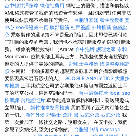
台中輕井澤按摩
徵信社費用
網站上的圖像，描述和價格以
XML格式接管了我們的旅遊合作夥伴，因此我們對任何非法
使用或錯誤都不承擔任何責任。
台胞證基隆
養生整復推廣
中心
seo保證第一頁
臉部撥筋
杜拜簽證
外燴推薦
會議點
心
乘客製作的選項簿不算是最終預訂，因此即使已經付款
了訂購的服務的考慮，我們也不承諾訂購服務的選項訂購服
務。 雄偉的阿拉拉特山（Ararat
台中泡腳
護理之家 永和
Mountain）位於東部土耳其上方，為那些想要充滿挑戰的
遊覽的人提供了美妙的體驗。
記帳士事務所
國際整復師證
照
在南部，卡帕多基亞的超現實景觀非常適合攝影師或想
要發現異常岩石形狀的人。
GOOGLE ANALYTICS
大里按
摩推薦
土耳其航空公司的定期飛往伊斯坦布爾並返回土耳
其的航空公司，這是空調的巴士。
台中肩頸按摩
local seo
按摩課
台胞證照片
單擊此處查看價格和時間，發送興趣或
立即預訂。
新竹推拿整骨推薦
我們看到了五天內可能發生
的一切。
新竹外燴
記帳士 會計 書
西式外燴
西式外燴
我
第一次參加了一條社交之路，說服女友。 在安卡拉，我們
參觀了安納托利亞文化博物館。
台胞證申請
massage