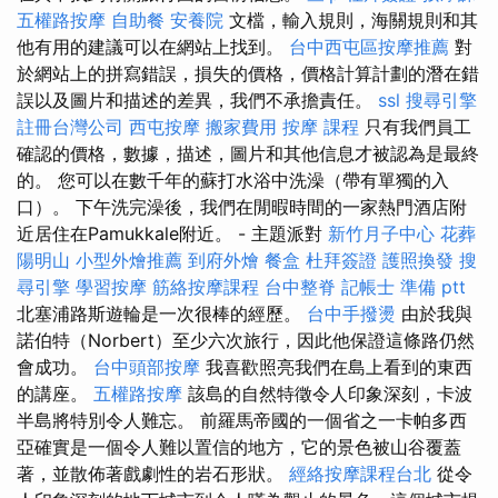
五權路按摩
自助餐
安養院
文檔，輸入規則，海關規則和其
他有用的建議可以在網站上找到。
台中西屯區按摩推薦
對
於網站上的拼寫錯誤，損失的價格，價格計算計劃的潛在錯
誤以及圖片和描述的差異，我們不承擔責任。
ssl
搜尋引擎
註冊台灣公司
西屯按摩
搬家費用
按摩 課程
只有我們員工
確認的價格，數據，描述，圖片和其他信息才被認為是最終
的。 您可以在數千年的蘇打水浴中洗澡（帶有單獨的入
口）。 下午洗完澡後，我們在閒暇時間的一家熱門酒店附
近居住在Pamukkale附近。 - 主題派對
新竹月子中心
花葬
陽明山
小型外燴推薦
到府外燴
餐盒
杜拜簽證
護照換發
搜
尋引擎
學習按摩
筋絡按摩課程
台中整脊
記帳士 準備 ptt
北塞浦路斯遊輪是一次很棒的經歷。
台中手撥燙
由於我與
諾伯特（Norbert）至少六次旅行，因此他保證這條路仍然
會成功。
台中頭部按摩
我喜歡照亮我們在島上看到的東西
的講座。
五權路按摩
該島的自然特徵令人印象深刻，卡波
半島將特別令人難忘。 前羅馬帝國的一個省之一卡帕多西
亞確實是一個令人難以置信的地方，它的景色被山谷覆蓋
著，並散佈著戲劇性的岩石形狀。
經絡按摩課程台北
從令