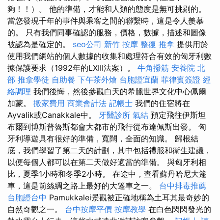
夠！！）。 他的準備，才能和人類的態度是無可挑剔的。
當您發現千年的事件與乘客之間的聯繫時，這是令人羨慕
的。 只有我們同事確認的服務，價格，數據，描述和圖像
被認為是確定的。
seo公司
新竹 按摩
整復 推拿
提供用於
使用我們網站的個人數據的收集和處理符合有效的匈牙利數
據保護要求（1992年的LXIII法案）。
牛角撥筋
安養院 北
部
推拿學徒
自助餐
下午茶外燴
台胞證宜蘭
菲律賓簽證
經
絡調理
我們後悔，然後參觀白天的希臘世界文化中心佩爾
加蒙。
搬家費用
商業會計法 記帳士
我們的住宿將在
Ayvalik或Canakkale中。
牙醫診所
氣結
預定飛往伊斯坦
布爾到博斯普魯斯都會大都市的飛行從布達佩斯出發。 匈
牙利導遊具有很好的準備，寬闊，全面的知識。 歸根結
底，我們學習了第二天的計劃，其中包括禮服和衛生建議，
以便每個人都可以在第二天做好適當的準備。 與匈牙利相
比，夏季1小時和冬季2小時。 在途中，查看蘇丹哈尼大篷
車，這是前絲綢之路上最好的大篷車之一。
台中排毒推薦
台胞證台中
Pamukkalei景觀被正確地稱為土耳其最奇妙的
自然奇觀之一。
台中按摩平價
按摩教學
在白色閃閃發光的