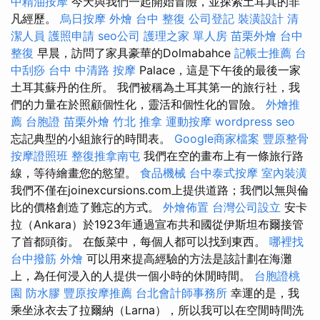
中精油按摩
今天與我們一起開始冒險，並探索土耳其的非
凡經歷。
烏日按摩
外燴
台中 整復
公司登記
裝潢設計
清
潔人員
護照申請
seo公司
護理之家 單人房
苗栗外燴
台中
整復
早晨，訪問了家具豪華的Dolmabahce
記帳士推薦
台
中刮痧
台中 中清路 按摩
Palace，這是下午後的最後一家
土耳其蘇丹的住所。 我們被稱為土耳其第一的旅行社，我
們的力量在於照顧個性化，靈活和個性化的冒險。
外燴推
薦
台胞證
苗栗外燴
竹北 推拿
運動按摩
wordpress seo
忘記典型的小組旅行的時間表。
Google商家檔案
豐原整骨
按摩證照班
整復推拿南屯
我們在空的畫布上有一條旅行路
線，等待繪畫您的慾望。
食品機械
台中泰式按摩
室內裝潢
我們不僅在joinexcursions.com上提供道路；我們以無與倫
比的價格創造了難忘的方式。
外燴佈置
台灣公司設立
安卡
拉（Ankara）於1923年通過宣布共和國從伊斯坦布爾接管
了首都頭銜。 在飯菜中，每個人都可以找到東西。
哪裡找
台中撥筋
外燴
可以用來提高經驗的方法是該計劃在海灘
上，為任何浸入的人提供一個小時的休閒時間。
台胞證桃
園
防水膠
豐原按摩推薦
台北會計師事務所
幸運的是，我
乘坐泳衣去了拉爾納（Larna），所以我可以在空閒時間洗