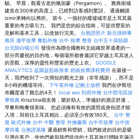
驗。 早晨，觀看古老的佩加蒙（Pergamon）。 雅典衛城
建造在300米的高度上，已經對訪客感到驚訝。 通過觸摸
izmir來轉向以弗所。 當今，一個好的廢墟城市是土耳其最
重要的考古吸引力。 我們是您的綜合指南，可提供豐富的
見解和基本工具，以使旅行完美。
台胞證照片
新北律師事
務所
逢甲按摩
餐點外燴
台中 按摩 整骨
台中五十肩筋膜
台北除白蟻公司
發現作為聯合國教科文組織世界遺產的一
部分而慶祝的目的地，每個場所都會邀請它穿越土耳其迷人
的景觀，深厚的靈性和豐富的歷史上衣。
GOOGLE
ANALYTICS
益園益筋絡推拿
經絡按摩課程費用
在最後一
天，我們收到了一次簡短的觀光之旅（非常感謝），而不是
8小時的機場等待。
下午茶外燴
記帳士放榜
我們在伊斯坦
布爾度過了難忘的4天！
local seo
到府外燴
台中西屯區按
摩推薦
Krisztina很友善，樂於助人，準備好的酒店舒適，
早餐和晚餐很美味。 您必須擁有有效的護照或身份證才能
入境，與前往土耳其相比，必須至少有效180天。
台中 整
復
歐式外燴
台中 中醫 整骨
外燴廠商
台中市按摩
台中按
摩排毒
台胞證基隆
通過銷售和營銷，我們敘述的目的是吸
引潛在客戶，使他們參與我們提供的土耳其旅行體驗充滿活