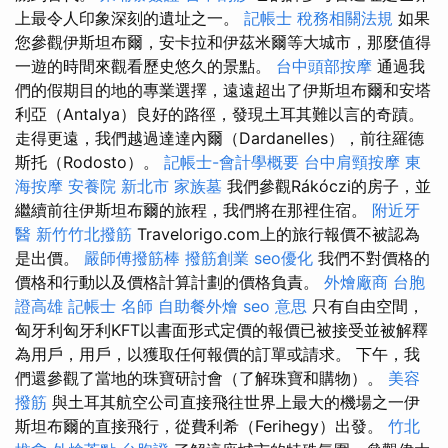
上最令人印象深刻的遺址之一。
記帳士 稅務相關法規
如果
您參觀伊斯坦布爾，安卡拉和伊茲米爾等大城市，那麼值得
一遊的時間來觀看歷史悠久的景點。
台中頭部按摩
通過我
們的假期目的地的專業選擇，遠遠超出了伊斯坦布爾和安塔
利亞（Antalya）良好的路徑，發現土耳其難以言的奇蹟。
走得更遠，我們越過達達內爾（Dardanelles），前往羅德
斯托（Rodosto）。
記帳士-會計學概要
台中肩頸按摩
東
海按摩
安養院 新北市
家族墓
我們參觀Rákóczi的房子，並
繼續前往伊斯坦布爾的旅程，我們將在那裡住宿。
附近牙
醫
新竹竹北撥筋
Travelorigo.com上的旅行報價不被認為
是出價。
嚴師傅撥筋棒
撥筋創業
seo優化
我們不對價格的
價格和行動以及價格計算計劃的價格負責。
外燴廠商
台胞
證高雄
記帳士 名師
自助餐外燴
seo 意思
只有自由空間，
匈牙利匈牙利KFT以書面形式定價的報價已被接受並被解釋
為用戶，用戶，以獲取任何報價的訂單或請求。 下午，我
們還參觀了當地的珠寶研討會（了解珠寶和購物）。
美容
撥筋
與土耳其航空公司直接飛往世界上最大的機場之一伊
斯坦布爾的直接飛行，從費利希（Ferihegy）出發。
竹北