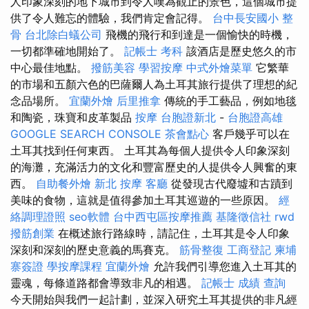
人印象深刻的地下城市到令人嘆為觀止的景色，這個城市提
供了令人難忘的體驗，我們肯定會記得。
台中長安國小 整
骨
台北除白蟻公司
飛機的飛行和到達是一個愉快的時機，
一切都準確地開始了。
記帳士 考科
該酒店是歷史悠久的市
中心最佳地點。
撥筋美容
學習按摩
中式外燴菜單
它繁華
的市場和五顏六色的巴薩爾人為土耳其旅行提供了理想的紀
念品場所。
宜蘭外燴
后里推拿
傳統的手工藝品，例如地毯
和陶瓷，珠寶和皮革製品
按摩
台胞證新北
-
台胞證高雄
GOOGLE SEARCH CONSOLE
茶會點心
客戶幾乎可以在
土耳其找到任何東西。 土耳其為每個人提供令人印象深刻
的海灘，充滿活力的文化和豐富歷史的人提供令人興奮的東
西。
自助餐外燴
新北 按摩
客廳
從發現古代廢墟和古蹟到
美味的食物，這就是值得參加土耳其巡遊的一些原因。
經
絡調理證照
seo軟體
台中西屯區按摩推薦
基隆徵信社
rwd
撥筋創業
在概述旅行路線時，請記住，土耳其是令人印象
深刻和深刻的歷史意義的馬賽克。
筋骨整復
工商登記
柬埔
寨簽證
學按摩課程
宜蘭外燴
允許我們引導您進入土耳其的
靈魂，每條道路都會導致非凡的相遇。
記帳士 成績 查詢
今天開始與我們一起計劃，並深入研究土耳其提供的非凡經