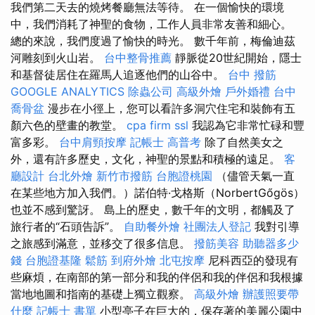
我們第二天去的燒烤餐廳無法等待。 在一個愉快的環境
中，我們消耗了神聖的食物，工作人員非常友善和細心。
總的來說，我們度過了愉快的時光。 數千年前，梅倫迪茲
河雕刻到火山岩。
台中整骨推薦
靜脈從20世紀開始，隱士
和基督徒居住在羅馬人追逐他們的山谷中。
台中 撥筋
GOOGLE ANALYTICS
除蟲公司
高級外燴
戶外婚禮
台中
喬骨盆
漫步在小徑上，您可以看許多洞穴住宅和裝飾有五
顏六色的壁畫的教堂。
cpa firm
ssl
我認為它非常忙碌和豐
富多彩。
台中肩頸按摩
記帳士 高普考
除了自然美女之
外，還有許多歷史，文化，神聖的景點和積極的遠足。
客
廳設計
台北外燴
新竹市撥筋
台胞證桃園
（儘管天氣一直
在某些地方加入我們。）諾伯特·戈格斯（NorbertGőgös）
也並不感到驚訝。 島上的歷史，數千年的文明，都觸及了
旅行者的“石頭告訴”。
自助餐外燴
社團法人登記
我對引導
之旅感到滿意，並移交了很多信息。
撥筋美容
助聽器多少
錢
台胞證基隆
鬆筋
到府外燴
北屯按摩
尼科西亞的發現有
些麻煩，在南部的第一部分和我的伴侶和我的伴侶和我根據
當地地圖和指南的基礎上獨立觀察。
高級外燴
辦護照要帶
什麼
記帳士 書單
小型亭子在巨大的，保存著的美麗公園中