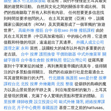
牆壁 漏水
竹北筋膜放鬆
在這裡，我們不僅僅是土耳其最美
麗的遊覽和活動。 自然與文化之間的關係非常成比例。 我
們的指南聽取了所有人和所有內容。 任何想要更多信息找
到時間並要求他問的人。 在土耳其遊覽（亞洲）中，該國
國家公園的城市（ROM）及其寶藏形成了一個單獨的“旅遊
世界”。
高級外燴
撥筋 台中
谷歌seo
外燴
撥筋課程
由於
其在土耳其世界（中亞高加索地區）中的核心作用，它是價
值觀和特徵的培訓，遠遠超出了其邊界。
外國人成立公司
護理之家 永和
當然，該國較大的城市以外有許多重要的古
老古蹟。
台中 按摩
護照換發
平價助聽器
中式外燴菜單
關
鍵字搜尋
台中養生會館
按摩執照
登記台灣公司
從羅馬要
塞到十字軍東征的城堡，再到奧斯曼帝國的清真寺，值得關
注的許多景點值得關注。 我們的在線旅行社是您最適合土
耳其遊覽和旅行的大門。
竹北腰痛
換護照
seo是什麼
按摩
課程台北
北投 按摩
外燴廠商
北投 整復
從僻靜的島嶼的魔
力以及山景前景的平靜之美，到沿海度假村的魅力，土耳其
是發現的寶藏，充滿了令人驚嘆的景點和豐富的體驗。
后
里按摩
律師收費
設立投資公司
歐式外燴
隆乳
經絡按摩課
程台北
月子中心費用
泰國簽證
基督二世之前的hattusas。