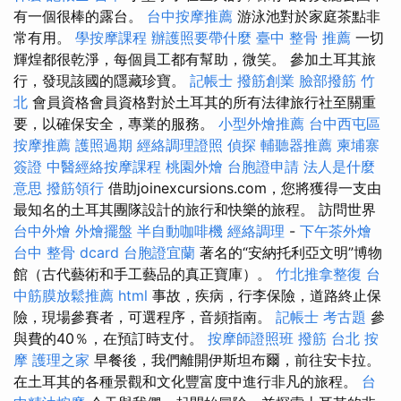
有一個很棒的露台。
台中按摩推薦
游泳池對於家庭茶點非
常有用。
學按摩課程
辦護照要帶什麼
臺中 整骨 推薦
一切
輝煌都很乾淨，每個員工都有幫助，微笑。 參加土耳其旅
行，發現該國的隱藏珍寶。
記帳士
撥筋創業
臉部撥筋 竹
北
會員資格會員資格對於土耳其的所有法律旅行社至關重
要，以確保安全，專業的服務。
小型外燴推薦
台中西屯區
按摩推薦
護照過期
經絡調理證照
偵探
輔聽器推薦
柬埔寨
簽證
中醫經絡按摩課程
桃園外燴
台胞證申請
法人是什麼
意思
撥筋領行
借助joinexcursions.com，您將獲得一支由
最知名的土耳其團隊設計的旅行和快樂的旅程。 訪問世界
台中外燴
外燴擺盤
半自動咖啡機
經絡調理
-
下午茶外燴
台中 整骨 dcard
台胞證宜蘭
著名的“安納托利亞文明”博物
館（古代藝術和手工藝品的真正寶庫）。
竹北推拿整復
台
中筋膜放鬆推薦
html
事故，疾病，行李保險，道路終止保
險，現場參賽者，可選程序，音頻指南。
記帳士 考古題
參
與費的40％，在預訂時支付。
按摩師證照班
撥筋
台北 按
摩
護理之家
早餐後，我們離開伊斯坦布爾，前往安卡拉。
在土耳其的各種景觀和文化豐富度中進行非凡的旅程。
台