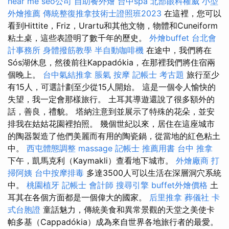
near me
seo公司
自助餐外燴
台中spa
北部眼科權威
小型
外燴推薦
傳統整復推拿技術士證照班2023
在這裡，您可以
看到Hittite，Friz，Urartu和其他文物，物體和Cuneiform
粘土桌，這些表證明了數千年的歷史。
外燴buffet
台北會
計事務所
身體撥筋教學
半自動咖啡機
在途中，我們將在
Sós湖休息，然後前往Kappadókia，在那裡我們將住宿兩
個晚上。
台中氣結推拿
脹氣 按摩
記帳士 考古題
旅行至少
有15人，可選計劃至少從15人開始。 這是一個令人愉快的
失望，我一定會那樣旅行。 土耳其導遊還說了很多額外的
話，善良，禮貌。 塔納注意到並展示了特殊的花朵，並安
排我在姑姑花園裡拍照。 幾個世紀以來，居住在這座城市
的陶器製造了他們美麗而有用的陶瓷鍋，從當地的紅色粘土
中。
西屯體態調整
massage
記帳士 推薦用書
台中 推拿
下午，凱馬克利（Kaymakli）查看地下城市。
外燴廠商
打
掃阿姨
台中按摩排毒
多達3500人可以生活在深層洞穴系統
中。
桃園植牙
記帳士 會計師
搜尋引擎
buffet外燴價格
土
耳其在各個方面都是一個偉大的國家。
后里推拿
葬儀社
卡
式台胞證
童話魅力，傳統美食和異常景觀的天堂之美使卡
帕多基（Cappadókia）成為來自世界各地旅行者的最愛。