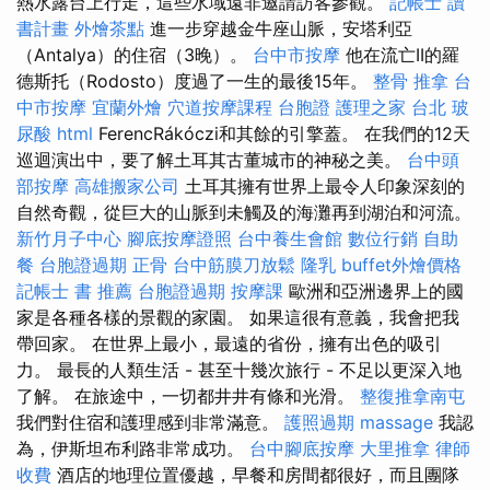
熱水露台上行走，這些水域遠非邀請訪客參觀。
記帳士 讀
書計畫
外燴茶點
進一步穿越金牛座山脈，安塔利亞
（Antalya）的住宿（3晚）。
台中市按摩
他在流亡II的羅
德斯托（Rodosto）度過了一生的最後15年。
整骨 推拿
台
中市按摩
宜蘭外燴
穴道按摩課程
台胞證
護理之家 台北
玻
尿酸
html
FerencRákóczi和其餘的引擎蓋。 在我們的12天
巡迴演出中，要了解土耳其古董城市的神秘之美。
台中頭
部按摩
高雄搬家公司
土耳其擁有世界上最令人印象深刻的
自然奇觀，從巨大的山脈到未觸及的海灘再到湖泊和河流。
新竹月子中心
腳底按摩證照
台中養生會館
數位行銷
自助
餐
台胞證過期
正骨
台中筋膜刀放鬆
隆乳
buffet外燴價格
記帳士 書 推薦
台胞證過期
按摩課
歐洲和亞洲邊界上的國
家是各種各樣的景觀的家園。 如果這很有意義，我會把我
帶回家。 在世界上最小，最遠的省份，擁有出色的吸引
力。 最長的人類生活 - 甚至十幾次旅行 - 不足以更深入地
了解。 在旅途中，一切都井井有條和光滑。
整復推拿南屯
我們對住宿和護理感到非常滿意。
護照過期
massage
我認
為，伊斯坦布利路非常成功。
台中腳底按摩
大里推拿
律師
收費
酒店的地理位置優越，早餐和房間都很好，而且團隊