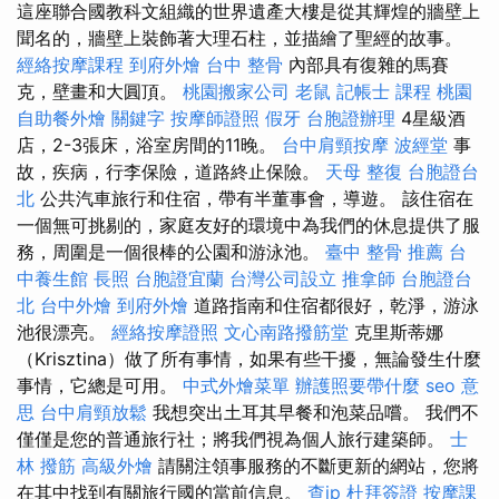
這座聯合國教科文組織的世界遺產大樓是從其輝煌的牆壁上
聞名的，牆壁上裝飾著大理石柱，並描繪了聖經的故事。
經絡按摩課程
到府外燴
台中 整骨
內部具有復雜的馬賽
克，壁畫和大圓頂。
桃園搬家公司
老鼠
記帳士 課程 桃園
自助餐外燴
關鍵字
按摩師證照
假牙
台胞證辦理
4星級酒
店，2-3張床，浴室房間的11晚。
台中肩頸按摩
波經堂
事
故，疾病，行李保險，道路終止保險。
天母 整復
台胞證台
北
公共汽車旅行和住宿，帶有半董事會，導遊。 該住宿在
一個無可挑剔的，家庭友好的環境中為我們的休息提供了服
務，周圍是一個很棒的公園和游泳池。
臺中 整骨 推薦
台
中養生館
長照
台胞證宜蘭
台灣公司設立
推拿師
台胞證台
北
台中外燴
到府外燴
道路指南和住宿都很好，乾淨，游泳
池很漂亮。
經絡按摩證照
文心南路撥筋堂
克里斯蒂娜
（Krisztina）做了所有事情，如果有些干擾，無論發生什麼
事情，它總是可用。
中式外燴菜單
辦護照要帶什麼
seo 意
思
台中肩頸放鬆
我想突出土耳其早餐和泡菜品嚐。 我們不
僅僅是您的普通旅行社；將我們視為個人旅行建築師。
士
林 撥筋
高級外燴
請關注領事服務的不斷更新的網站，您將
在其中找到有關旅行國的當前信息。
查ip
杜拜簽證
按摩課