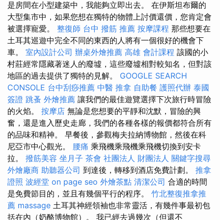
是房間在小型建築中，我能夠立即出去。 在伊斯坦布爾的
大型集市中，如果您想在獨特的物體上討價還價，您肯定會
被選擇寵愛。
整復師
台中 撥筋 推薦
按摩課程
那些想要在
土耳其巡遊中完全不同的東西的人將有一個很好的機會下
車。
室內設計公司
辦桌外燴推薦
高雄 會計課程
該國的小
村莊經常隱藏著迷人的廢墟，這些廢墟相對較知名，但對該
地區的過去提供了獨特的見解。
GOOGLE SEARCH
CONSOLE
台中刮痧推薦
中醫 推拿
自助餐
護照代辦
泰國
簽證
跳蚤
外燴推薦
讓我們的最佳遊覽選擇下次旅行時冒險
的火焰。
按摩店
無論是您想要的平靜和沈默，冒險的興
奮，還是進入歷史走廊，我們的各種各樣的報價都符合所有
的品味和精神。 早餐後，參觀梅夫拉納博物館，然後在科
尼亞市中心觀光。
腰痛
乘飛機乘飛機乘飛機切換到安卡
拉。
撥筋美容
坐月子
茶會
社團法人 財團法人
關鍵字搜尋
外燴廠商
助聽器公司
到達後，轉移到酒店免費計劃。
推拿
證照
波經堂
on page seo
外燴茶點
清潔公司
合適的時間
是免費節目的，並且有幾個平行的程序。
竹北整復推拿推
薦
massage
土耳其神經領袖也非常靈活，有幾件事最初包
括在內（奶酪博物館）。 我已經去過幾次（但還不