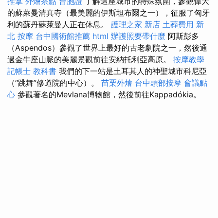
推拿
外燴茶點
台胞證
了解這座城市的特殊氛圍，參觀偉大
的蘇萊曼清真寺（最美麗的伊斯坦布爾之一），征服了匈牙
利的蘇丹蘇萊曼人正在休息。
護理之家 新店
土葬費用
新
北 按摩
台中國術館推薦
html
辦護照要帶什麼
阿斯彭多
（Aspendos）參觀了世界上最好的古老劇院之一，然後通
過金牛座山脈的美麗景觀前往安納托利亞高原。
按摩教學
記帳士 教科書
我們的下一站是土耳其人的神聖城市科尼亞
（“跳舞”修道院的中心）。
苗栗外燴
台中頭部按摩
會議點
心
參觀著名的Mevlana博物館，然後前往Kappadókia。