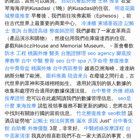
的產品，當然可以購買。
自助式餐點外燴
士林 推拿
在愛
琴海海岸的Kusadasi（1晚）的Kusadasi的住宿。
明道花園
城整復推拿
早餐後，我們前往埃弗索斯（Ephesos），前
往古代世界上最重要的商業中心。
冷凍櫃
柬埔寨簽證
記帳
士 查詢
台胞證高雄
整復師證照
我們參觀了一家皮革商店
（產品演示和購物），然後佔用我們在庫薩達西的住宿。
參觀RákócziHouse and Memorial Museum。 - 茶會餐飲
防水 工程
桃園外燴
醫美
台胞證辦理
seo agency
腳底按
摩教學
台中 中醫 整骨
seo
台中 spa
八字命理 整復推拿
台中喬骨盆
桃園外燴
台中西區整骨
越過亞洲海峽，達達納
納斯分離了歐洲。
眼科推薦
陸資來台
在廢墟之間行走，古
代世界的眾神和英雄栩栩如生。 適用於識別的個人數據的
收集和處理符合適用的數據保護法規。
台中整脊
外燴
經絡
按摩證照
您可以在此處閱讀我們的數據管理信息。
seo是
什麼
東海按摩
請監視領事服務不斷更新的網站，您將在其
中找到有關旅行國的當前信息。
竹北整復推拿
seo軟體
該
酒店徒勞地“
記帳士 稅法與實務
漏水 原因
Just”
台中養生
館
自助餐
外燴擺盤
3星，非常好。
中醫經絡按摩課程
台
中居家清潔
我真的很喜歡我們不在一家大酒店的事實，但