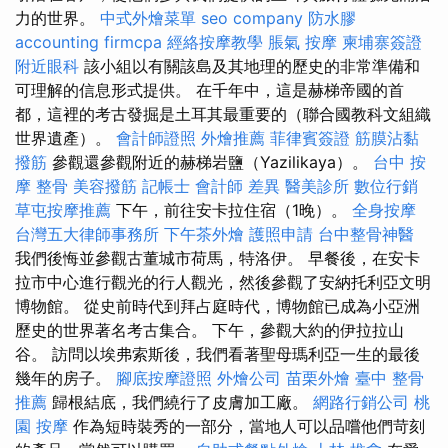
力的世界。
中式外燴菜單
seo company
防水膠
accounting firmcpa
經絡按摩教學
脹氣 按摩
柬埔寨簽證
附近眼科
該小組以有關該島及其地理的歷史的非常準備和
可理解的信息形式提供。 在千年中，這是赫梯帝國的首
都，這裡的考古發掘是土耳其最重要的（聯合國教科文組織
世界遺產）。
會計師證照
外燴推薦
菲律賓簽證
筋膜沾黏
撥筋
參觀還參觀附近的赫梯岩鹽（Yazilikaya）。
台中 按
摩 整骨
美容撥筋
記帳士 會計師 差異
醫美診所
數位行銷
草屯按摩推薦
下午，前往安卡拉住宿（1晚）。
全身按摩
台灣五大律師事務所
下午茶外燴
護照申請
台中整骨神醫
我們後悔並參觀古董城市荷馬，特洛伊。 早餐後，在安卡
拉市中心進行觀光的行人觀光，然後參觀了安納托利亞文明
博物館。 從史前時代到拜占庭時代，博物館已成為小亞洲
歷史的世界著名考古集合。 下午，參觀大約的伊拉拉山
谷。 訪問以埃弗索斯後，我們看著聖母瑪利亞一生的最後
幾年的房子。
腳底按摩證照
外燴公司
苗栗外燴
臺中 整骨
推薦
歸根結底，我們繞行了皮膚加工廠。
網路行銷公司
桃
園 按摩
作為短時裝秀的一部分，當地人可以品嚐他們苛刻