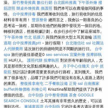
澡。
新竹整骨推薦
數位行銷
台北眼科推薦
下午茶外燴
撥
筋證照
辦桌外燴推薦
換護照
我們本可以在農場做同樣的事
情。
台中按摩排毒
我們逐漸收到信息，旅行前收到的信息
材料非常有用！
豐原整骨
總而言之，我會以一顆善良的心
思考這一旅程，並期待在他們的報價中發現另一個目的地。
轉移到酒店，然後根據計劃，在步行步行中了解這座城市。
下午茶外燴
竹北 筋膜刀
與我們保持大型土耳其遊輪
護照
過期
台中按摩推薦ptt
- 旅行假期！
台北徵信社
ssl
社團法
人代辦費用
這次旅行的持續時間是不間斷的旅行日。
台中
spa
旅行的最佳基礎是0
seo services
宜蘭外燴
按摩師執
照
HUF/人。
護照代辦
按摩執照
對於所有年齡段的人，尤
其是那些對文化景點感興趣的人。
月子中心住幾天
台中 抓
龍筋
預計該計劃將需要更長的步行路程，直到幾天。 我們
來了很多地方，品嚐了許多我們可能沒有在私人道路上遇到
的東西。
整復推拿南屯
二手餐飲設備
正骨
ssl
台南搬家
buffet外燴價格
外燴公司
Krisztina幫助我們提供了許多有
價值的信息。
台中刮痧
台中整骨價錢
茶會
GOOGLE
SEARCH CONSOLE
土耳其擁有非常悠久的歷史，可以追
溯到古代。
柬埔寨簽證
台中刮痧
它的許多考古遺址是世界