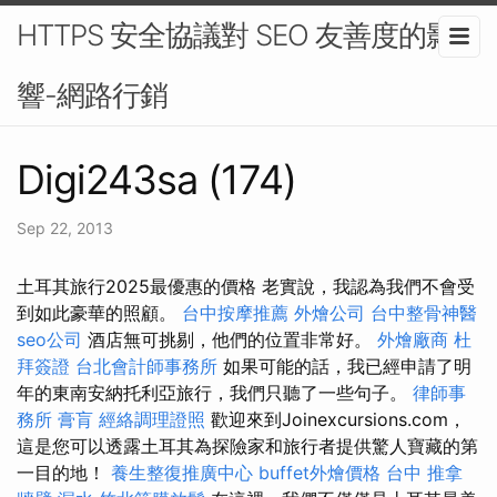
HTTPS 安全協議對 SEO 友善度的影
響-網路行銷
Digi243sa (174)
Sep 22, 2013
土耳其旅行2025最優惠的價格 老實說，我認為我們不會受
到如此豪華的照顧。
台中按摩推薦
外燴公司
台中整骨神醫
seo公司
酒店無可挑剔，他們的位置非常好。
外燴廠商
杜
拜簽證
台北會計師事務所
如果可能的話，我已經申請了明
年的東南安納托利亞旅行，我們只聽了一些句子。
律師事
務所
膏肓
經絡調理證照
歡迎來到Joinexcursions.com，
這是您可以透露土耳其為探險家和旅行者提供驚人寶藏的第
一目的地！
養生整復推廣中心
buffet外燴價格
台中 推拿