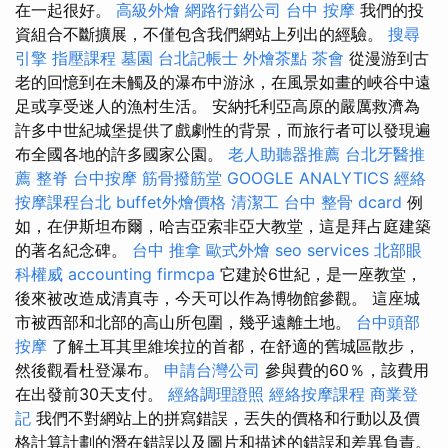
在一起很好。
高級外燴
網路行銷公司
台中 按摩
我們的投
資組合不斷擴展，不僅包含我們網站上列出的經驗。
搜尋
引擎
指壓課程
墓園
台北記帳士
外燴茶點
茶會
從漫游到古
老的回憶到在未觸及的瀑布中游泳，在風景如畫的峽谷中遠
足或享受迷人的漁村生活。 安納托利亞高原的嚴厲救濟為
許多中世紀城堡提供了戲劇性的背景，而旅行者可以發現遍
布全國各地的許多國家公園。
老人助聽器推薦
台北牙醫推
薦
整脊
台中按摩
筋骨撥筋堂
GOOGLE ANALYTICS
經絡
按摩課程台北
buffet外燴價格
清潔工
台中 整骨 dcard
例
如，在伊斯坦布爾，哈吉亞索非亞大教堂，這是拜占庭建築
的著名紀念碑。
台中 推拿
歐式外燴
seo services
北部眼
科權威
accounting firmcpa
它建於6世紀，是一座教堂，
後來被改造成清真寺，今天可以作為博物館參觀。 這座城
市被西部和北部的高山所包圍，幾乎遠離土地。
台中頭部
按摩
了解土耳其里維埃拉的首都，在舒適的舊城區散步，
然後觀看杜登瀑布。
申請台灣公司
參與費的60％，該費用
在出發前30天支付。
經絡調理證照
經絡按摩課程
商業登
記
我們不對網站上的拼寫錯誤，丟失的價格和行動以及價
格計算計劃的潛在錯誤以及圖片和描述的錯誤和差異負責。