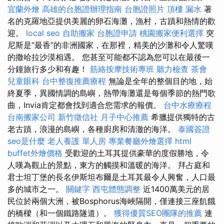
宜蘭外燴
高雄的台胞證辦理指南
台胞證照片
頂樓 漏水
著
名的克羅地亞提供美麗的卵石海灘，漁村，古蹟和熱情的歡
迎。
local seo
自助搬家
台胞證申請
桃園搬家便利選擇
突
尼斯是“最香”的非洲國家，在那裡，精美的沙灘和令人驚嘆
的撒哈拉沙漠相遇。 您甚至可能都不認為您可以在最後一
分鐘旅行多少和有趣！
筋絡按摩技術專班
聽力檢查
茶會
兒童眼科
台中整復推薦療程
無論是全年的整個目的地，始
終夏季，異國情調的島嶼，熱帶海灘還是每個季節的熱門歌
曲，Invia肯定都會找到適合您需求的報價。
台中水療療程
台南搬家公司
新竹徵信社
月子中心推薦
希臘提供獨特的古
老古蹟，浪漫的島嶼，各種廚房和清澈的海洋。
泰國簽證
seo是什麼
老人養護 單人房
專業餐廳外燴選擇
html
buffet外燴價格
受歡迎的土耳其提供豪華的度假勝地，令
人嘆為觀止的景點，東方的觸摸和溫暖的海洋。 拜占庭和
君士坦丁堡的長名伊斯坦布爾是土耳其最令人興奮，人口最
多的城市之一。
關鍵字
西屯體態調整
近1400萬美元的居
民位於兩個大洲，被Bosphorus海峽隔開，僅連接三座飢餓
的橋樑（和一個鐵路隧道）。
獲得優質SEO團隊的推薦
連