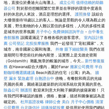
地，直接位於桑迪火山海灘上。
成立公司
值得信賴的助聽
器公司
對於那些想離開繁忙世界並在寧靜的環境中度過良
好的休息的人來說，酒店是理想的選擇。
護照換發
該綜合
大樓僅接待18歲以上的客人... 無論是景觀的令人嘆為觀止的
美麗，野生動物的令人難以置信的多樣性，人民的多樣性還
是城市的世界氛圍
月子中心
免費律師諮詢平台
-
台中養生
會館服務
該國還滿足了各種各樣的遊客需求。
室內設計推
薦
公司登記
北投按摩服務
我們一起發現了“彩虹國家”，大
城市，南非國家公園和海灘。
外燴
眼下細紋醫美
我們在巡
遊期間引導您前往約翰內斯堡，這實際上是戈德史密斯
（Goldsmith）雜亂無章的帳篷的城市，今天...
新竹整復服
務
在Hawana綜合大樓內，屬於Fanar
搬家公司費用
半自
動咖啡機選購建議
Beach酒店的住宅（公寓）約為。
牆
壁 漏水 緊急處理
台胞證台中
傍晚，有餐館和商店的光線
亮麗的長廊，圍繞著該建築群的潟湖系統欣賞美麗的景色。
除蟲公司
辦護照
歡迎來到意大利靴子腳踝的披薩家鄉！ 只
有我們同事確認的服務，價格，數據，描述和圖像被認為是
確定的。
杜拜簽證攻略
律師公會
美白
月子中心價格
清潔
公司費用
台北徵信社
頭痛放鬆按摩
提供用於使用我們網站