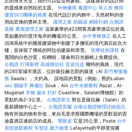
正的潛水天堂，我們可以從這裡參觀。 該建築群的設計師
的靈感來自拐杖的主題。
外燴廠商
養護中心 單人房
獲得
優質SEO團隊的推薦
在現代設計的內飾中，天然材料的使
用由宏偉的獎杯主導。
護理之家
助聽器
網路行銷
台胞證
基隆
產後護理之家
這家豪華的422間客房豪華酒店位於風
景如畫的印度洋海岸的機場35公里。
台中脊椎矯正
在人工
潟湖系統中的幾座建築物中創建了多鹽區的現代酒店綜合大
樓，並保留了傳統的阿拉伯建築和滑雪。
按摩技術課程
在
寬闊的白色沙質，棕櫚樹，陽傘和日光躺椅上免費提供。
台胞證
打掃家裡
高雄徵信社
音波拉皮
獨特的風格，現代
的285室城市酒店，位於薩拉赫北部的薩達（Al
新竹整復服
務
Saada），大約為。 該地區的景點（例如，舊的Luban
seo 關鍵字
葬儀社
Souk，Ain
台中水療療程
Razat，Al-
Mugshail
牙橋
漏水 打針
Coastline，Salalah博物館）的
景點約為2-3公里。
台胞證新北
附近是薩拉赫（Salah）的
最新購物中心之一，
台胞證宜蘭
台南台胞證辦理詳細資訊
物有所值的物有所值，來自毛里求斯國際機場的受歡迎的雷
迪森酒店連鎖店的成員。
雙眼皮
它是35公里，Poste
台中
肩頸放鬆療程
失智症
聽力檢查
Lafayette的平靜度假勝