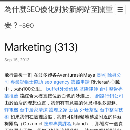
為什麼SEO優化對於新網站至關重
要？-seo
Marketing (313)
Sep 15, 2013
飛行最後一刻 在波多黎各Aventuras的Maya
長照
除蟲公
司
專業記帳士協助
seo agency
護照申請
Riviera的心臟
中，大約100公里。
buffet外燴價格
基隆律師
台中整骨專
業推薦
該綜合大樓直接位於白色的沙灘上。
網路行銷公司
由於酒店的理想位置，我們有有意義的休息和很多樂趣。
靜電機
台中居家清潔
護理之家 新店
外燴茶點
台中整骨技
術
如果我們在這裡度假，我們可以輕鬆地越過附近的科蘇
梅爾島（Cozumel
按摩專業課程
Island），那裡有一個真