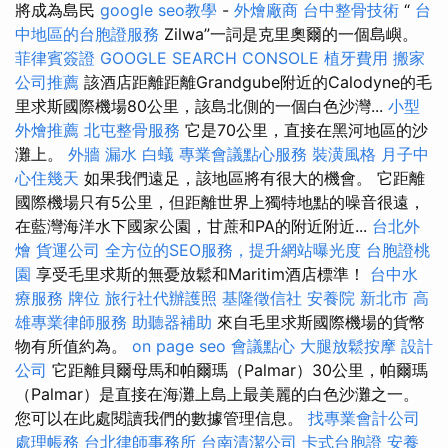
將成為島民
google seo教學
-
外燴廠商
台中整骨技術
“
台
中地區的台胞證服務
Zilwa”一詞是克里奧爾的一個島嶼。
菲律賓簽證
GOOGLE SEARCH CONSOLE
植牙費用
搬家
公司推薦
該酒店距離距離Grandgube附近的Calodyne的毛
里求斯國際機場80公里，該島北側的一個白色沙灣...
小型
外燴推薦
北屯整骨服務
它是70公里，直接在黑河地區的沙
灘上。
外牆 漏水
白蟻
專業會議點心服務
裝潢風格
月子中
心住幾天
如果我們遠足，該地區將有很大的機會。 它距離
國際機場只有5公里，但距離世界上獨特地點的噪音很遠，
在藍灣海洋水下國家公園，甘蔗和PA的附近附近...
台北外
燴
貨運公司
全方位的SEO服務，提升網站曝光度
台胞證桃
園
享受毛里求斯的無憂放鬆和Maritim酒店標準！
台中水
療服務
牌位
旅行社代辦護照
基隆徵信社
安養院 新北市
高
雄專業律師服務
助聽器補助
來自毛里求斯國際機場的貨幣
物有所值約為。
on page seo
會議點心
大腿放鬆按摩
設計
公司
它距離貝爾母馬和帕爾瑪（Palmar）30公里，帕爾瑪
（Palmar）是直接在海灘上島上最美麗的白色沙灘之一。
您可以在此處閱讀我們的數據管理信息。
找專業會計公司
處理帳務
台北律師事務所
台南清潔公司
卡式台胞證
安養