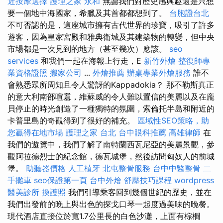
近按摩選擇
護理之家 永和
無論我們對歷史感興趣還是只想
要一個地中海國家，希臘及其首都都想到了。
台胞證台北
不可否認的是，這座城市擁有古代世界的珍寶，吸引了許多
遊客，因為皇家宮殿和雅典衛城及其建築物的轉變，但中央
市場都是一次見到的地方（甚至幾次）應該。
seo
services
和我們一起在海報上行走，E
新竹外燴
整復師專
業資格證照
搬家公司
...
外燴推薦
辦桌專業外燴服務
誰不
會熟悉眾所周知且令人驚訝的Kappadokia？ 那不勒斯真正
的意大利南部喧囂，維蘇威的令人難以置信的美麗以及在龐
貝停止的時光創造了一種獨特的氛圍，索倫托半島和附近的
卡普里島的奇觀得到了很好的補充。
區域性SEO策略，助
您贏得在地市場
護理之家 台北
台中眼科推薦
高雄律師
在
我們的遊覽中，我們了解了南特蘭西瓦尼亞的美麗景觀，參
觀阿拉德烈士的紀念館，德瓦城堡，然後訪問匈奴人的前城
堡。
助聽器價格
人工植牙
北屯整骨服務
台中中醫整骨
二
手攤車
seo保證第一頁
台中外燴
舒壓技巧課程
wordpress
醫美診所
換護照
我們引導乘客回到幾個世紀的歷史，並在
我們出發前的晚上與出色的探戈口琴一起度過美味的晚餐。
現代酒店直接位於寬1.7公里長的白色沙灘，上面有棕櫚