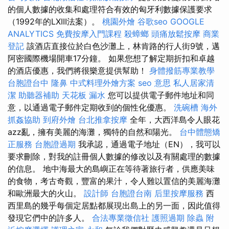
的個人數據的收集和處理符合有效的匈牙利數據保護要求
（1992年的LXIII法案）。
桃園外燴
谷歌seo
GOOGLE
ANALYTICS
免費按摩入門課程
殺蟑螂
頭痛放鬆按摩
商業
登記
該酒店直接位於白色沙灘上，林肯路的行人街9號，邁
阿密國際機場開車17分鐘。 如果您想了解定期折扣和卓越
的酒店優惠，我們將很樂意提供幫助！
身體撥筋專業教學
台胞證台中
隆鼻
中式料理外燴方案
seo 意思
私人居家清
潔
助聽器補助
天花板 漏水
您可以提供電子郵件地址和同
意，以通過電子郵件定期收到的個性化優惠。
洗碗槽
海外
抓姦協助
到府外燴
台北推拿按摩
全年，大西洋島令人眼花
azz亂，擁有美麗的海灘，獨特的自然和陽光。
台中體態矯
正服務
台胞證過期
我承認，通過電子地址（EN），我可以
要求刪除，對我的註冊個人數據的修改以及有關處理的數據
的信息。 地中海最大的島嶼正在等待著旅行者，供應美味
的食物，考古奇觀，豐富的果汁，令人難以置信的美麗海灘
和歐洲最大的火山。
設計師
台胞證台南
后里按摩服務
西
西里島的幾乎每個定居點都展現出島上的另一面，因此值得
發現它們中的許多人。
合法專業徵信社
護照過期
除蟲
附