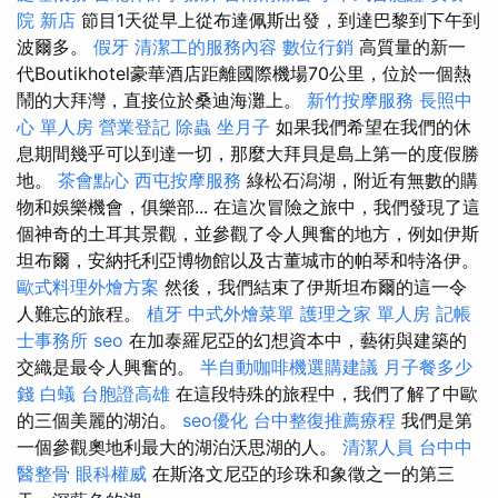
院 新店
節目1天從早上從布達佩斯出發，到達巴黎到下午到
波爾多。
假牙
清潔工的服務內容
數位行銷
高質量的新一
代Boutikhotel豪華酒店距離國際機場70公里，位於一個熱
鬧的大拜灣，直接位於桑迪海灘上。
新竹按摩服務
長照中
心 單人房
營業登記
除蟲
坐月子
如果我們希望在我們的休
息期間幾乎可以到達一切，那麼大拜貝是島上第一的度假勝
地。
茶會點心
西屯按摩服務
綠松石潟湖，附近有無數的購
物和娛樂機會，俱樂部... 在這次冒險之旅中，我們發現了這
個神奇的土耳其景觀，並參觀了令人興奮的地方，例如伊斯
坦布爾，安納托利亞博物館以及古董城市的帕琴和特洛伊。
歐式料理外燴方案
然後，我們結束了伊斯坦布爾的這一令
人難忘的旅程。
植牙
中式外燴菜單
護理之家 單人房
記帳
士事務所
seo
在加泰羅尼亞的幻想資本中，藝術與建築的
交織是最令人興奮的。
半自動咖啡機選購建議
月子餐多少
錢
白蟻
台胞證高雄
在這段特殊的旅程中，我們了解了中歐
的三個美麗的湖泊。
seo優化
台中整復推薦療程
我們是第
一個參觀奧地利最大的湖泊沃思湖的人。
清潔人員
台中中
醫整骨
眼科權威
在斯洛文尼亞的珍珠和象徵之一的第三