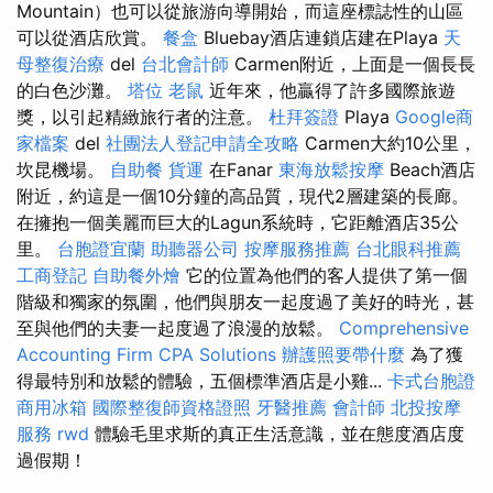
Mountain）也可以從旅游向導開始，而這座標誌性的山區
可以從酒店欣賞。
餐盒
Bluebay酒店連鎖店建在Playa
天
母整復治療
del
台北會計師
Carmen附近，上面是一個長長
的白色沙灘。
塔位
老鼠
近年來，他贏得了許多國際旅遊
獎，以引起精緻旅行者的注意。
杜拜簽證
Playa
Google商
家檔案
del
社團法人登記申請全攻略
Carmen大約10公里，
坎昆機場。
自助餐
貨運
在Fanar
東海放鬆按摩
Beach酒店
附近，約這是一個10分鐘的高品質，現代2層建築的長廊。
在擁抱一個美麗而巨大的Lagun系統時，它距離酒店35公
里。
台胞證宜蘭
助聽器公司
按摩服務推薦
台北眼科推薦
工商登記
自助餐外燴
它的位置為他們的客人提供了第一個
階級和獨家的氛圍，他們與朋友一起度過了美好的時光，甚
至與他們的夫妻一起度過了浪漫的放鬆。
Comprehensive
Accounting Firm CPA Solutions
辦護照要帶什麼
為了獲
得最特別和放鬆的體驗，五個標準酒店是小雞...
卡式台胞證
商用冰箱
國際整復師資格證照
牙醫推薦
會計師
北投按摩
服務
rwd
體驗毛里求斯的真正生活意識，並在態度酒店度
過假期！