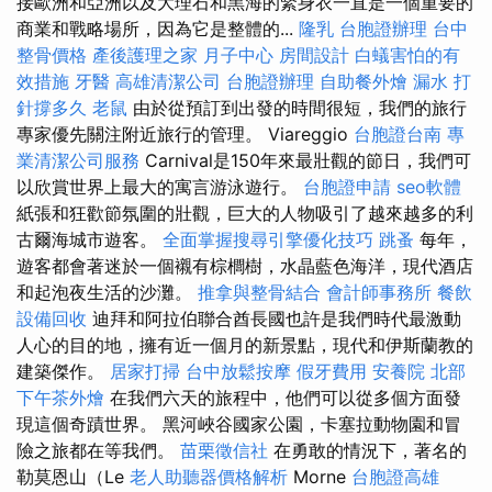
接歐洲和亞洲以及大理石和黑海的緊身衣一直是一個重要的
商業和戰略場所，因為它是整體的...
隆乳
台胞證辦理
台中
整骨價格
產後護理之家 月子中心
房間設計
白蟻害怕的有
效措施
牙醫
高雄清潔公司
台胞證辦理
自助餐外燴
漏水 打
針撐多久
老鼠
由於從預訂到出發的時間很短，我們的旅行
專家優先關注附近旅行的管理。 Viareggio
台胞證台南
專
業清潔公司服務
Carnival是150年來最壯觀的節日，我們可
以欣賞世界上最大的寓言游泳遊行。
台胞證申請
seo軟體
紙張和狂歡節氛圍的壯觀，巨大的人物吸引了越來越多的利
古爾海城市遊客。
全面掌握搜尋引擎優化技巧
跳蚤
每年，
遊客都會著迷於一個襯有棕櫚樹，水晶藍色海洋，現代酒店
和起泡夜生活的沙灘。
推拿與整骨結合
會計師事務所
餐飲
設備回收
迪拜和阿拉伯聯合酋長國也許是我們時代最激動
人心的目的地，擁有近一個月的新景點，現代和伊斯蘭教的
建築傑作。
居家打掃
台中放鬆按摩
假牙費用
安養院 北部
下午茶外燴
在我們六天的旅程中，他們可以從多個方面發
現這個奇蹟世界。 黑河峽谷國家公園，卡塞拉動物園和冒
險之旅都在等我們。
苗栗徵信社
在勇敢的情況下，著名的
勒莫恩山（Le
老人助聽器價格解析
Morne
台胞證高雄