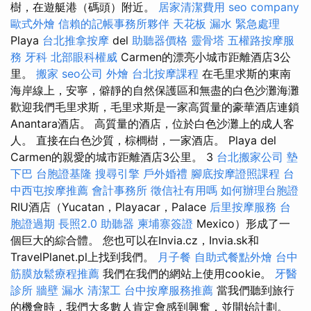
樹，在遊艇港（碼頭）附近。
居家清潔費用
seo company
歐式外燴
信賴的記帳事務所夥伴
天花板 漏水 緊急處理
Playa
台北推拿按摩
del
助聽器價格
靈骨塔
五權路按摩服
務
牙科
北部眼科權威
Carmen的漂亮小城市距離酒店3公
里。
搬家
seo公司
外燴
台北按摩課程
在毛里求斯的東南
海岸線上，安寧，僻靜的自然保護區和無盡的白色沙灘海灘
歡迎我們毛里求斯，毛里求斯是一家高質量的豪華酒店連鎖
Anantara酒店。 高質量的酒店，位於白色沙灘上的成人客
人。 直接在白色沙質，棕櫚樹，一家酒店。 Playa del
Carmen的親愛的城市距離酒店3公里。 3
台北搬家公司
墊
下巴
台胞證基隆
搜尋引擎
戶外婚禮
腳底按摩證照課程
台
中西屯按摩推薦
會計事務所
徵信社有用嗎
如何辦理台胞證
RIU酒店（Yucatan，Playacar，Palace
后里按摩服務
台
胞證過期
長照2.0
助聽器
柬埔寨簽證
Mexico）形成了一
個巨大的綜合體。 您也可以在Invia.cz，Invia.sk和
TravelPlanet.pl上找到我們。
月子餐
自助式餐點外燴
台中
筋膜放鬆療程推薦
我們在我們的網站上使用cookie。
牙醫
診所
牆壁 漏水
清潔工
台中按摩服務推薦
當我們聽到旅行
的機會時，我們大多數人肯定會感到興奮，並開始計劃。