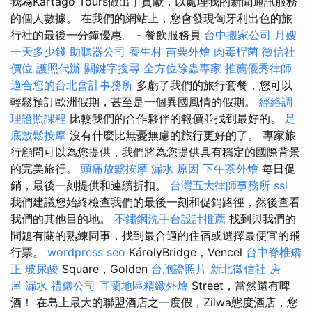
我為Kartago Tours做出了貢獻，以處理我的新聞通訊服務
的個人數據。 在我們的網站上，您會發現匈牙利出色的旅
行社的最後一分鐘優惠。 - 餐飲服務員
台中搬家公司
月嫂
一天多少錢
助聽器公司
養生村
苗栗外燴
肉毒桿菌
徵信社
價位
護照代辦
關鍵字搜尋
全方位除蟲專家
推薦優秀律師
適合您的台北會計事務所
多虧了我們的旅行套餐，您可以
輕鬆預訂歐洲假期，甚至是一個異國風情的假期。
經絡調
理證照課程
比較我們的合作夥伴的報價並找到最好的。
足
底放鬆按摩
沒有什麼比無憂無慮的旅行更好的了。 專家旅
行顧問可以為您提供，我們將為您提供具有穩定的國際背景
的完美旅行。
頭痛放鬆按摩
漏水 原因
下午茶外燴
每日促
銷，最後一刻提供和連續折扣。
台灣五大律師事務所
ssl
我們建議您始終檢查我們的最後一刻和促銷路徑，然後查看
我們的其他目的地。
不鏽鋼洗手台設計推薦
找到與我們的
問題有關的熟練同事，找到最合適的住宿或選擇最便宜的飛
行票。
wordpress seo
KárolyBridge，Vencel
台中脊椎矯
正
玻尿酸
Square，Golden
台胞證照片
新北徵信社
房
屋 漏水
禮儀公司
宜蘭地區精緻外燴
Street，當然還有啤
酒！ 在島上最大的聯盟酒店之一度假，Zilwa態度酒店，您