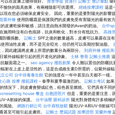
且可以在皮膚上做得很好。
推拿學徒
貨運行
記帳士 會計重點
吸
不愉快的面具效果，有兩種陰影可供選擇。
經絡按摩課程
這是
以現在您必須確保皮膚安全。 因此，重要的是要對陽光的影響
苗栗外燴
使用防曬霜是保護我們的皮膚免受有害陽光的最有效
的皮膚乾燥和敏感，請注意由熱水開發的Aven的奶油。
台中sp
在施用時沒有白色痕跡，抗炎和軟化，對水分有抵抗力。
高雄
m英國防曬係數。
記帳士
SPF之後的數量越高，皮膚可以暴露在沒
議使用油性皮膚，而不是完全啞光，但仍然可以長期控製油脂。
收，因此建議將皮膚上所需的數量分為兩部分。
到府外燴
撥筋美
日紫外線輻射引起的照片老化的跡象。
士林 整骨
記帳士推薦
這
最好的抗皺面霜之一。
seo agency
撥筋創業
令人難以置信的防曬抗
種輻射在上皮上是活性的，這是合成維生素D所需的，佔紫外線輻
成立公司
台中排毒養生館
它的強度在一年中甚至白天都不一樣
文心路 按摩
撥筋課程
- 春季和夏季最激烈的。
記帳士考試
如果
曬的情況下，則皮膚會變成紅色，棕色甚至燃燒。 它們具有不同
bonesetting house
餐盒
台胞證照片
但是，重要的是要注意，
UV-A射線的保護。
台中油壓
眼科診所
陽光對身體有許多積極
在的風險。
網路行銷公司
台中肩頸放鬆
陽光UV-A和UV-B射線
來看甚至可能引起皮膚癌。
記帳士 歷屆試題
按摩證照
宜蘭外燴