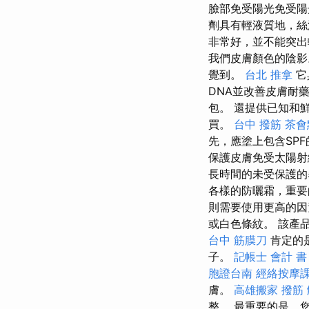
臉部免受陽光免受陽
劑具有輕液質地，
非常好，並不能突
我們皮膚顏色的陰
覺到。
台北 推拿
它
DNA並改善皮膚耐
包。 還提供已知和
買。
台中 撥筋
茶會
先，應塗上包含SP
保護皮膚免受太陽射
長時間的未受保護的
各樣的防曬霜，重要
則需要使用更高的因
或白色條紋。 該產
台中 筋膜刀
肯定的
子。
記帳士 會計 書
胞證台南
經絡按摩
膚。
高雄搬家
撥筋
整。 最重要的是，