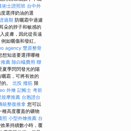
技術士證照班
台中外
強度選擇奶油的選
證過期
防曬霜中過濾
耳朵的脖子和敏感的
深入皮膚，因此從長遠
，例如曬傷和發紅。
eo agency
豐原整骨
您想知道要選擇哪種
拿推薦
除白蟻費用
聯
受夏季閃閃發光的陽
防曬霜，可將有效的
理的。
北投 撥筋
限
eo
外燴
記帳士 考前
里按摩推薦
台胞證台
傳統整復推拿
您可以
一種高度覆蓋的礦物
護照
小型外燴推薦
台
效果持續數小時，覆