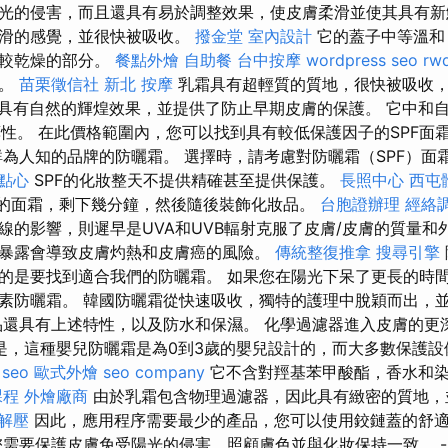
光的侵害，而且還具有易於調整效果，使皮膚柔滑並使其具有新
絲滑的感覺，並很快被吸收。
撥金堂
室內設計
它的蓋子中等溫和
出較乾燥的部分。
餐點外燴
自助餐
台中按摩
wordpress seo
rw
影。
苗栗徵信社
新北 按摩
乳霜具有超輕質的質地，很快被吸收
具有自然的輝煌效果，並提供了防止早期皮膚的保護。 它中和
藥性。 在此價格範圍內，您可以找到具有較低保護因子的SPF面
鮮為人知的品牌的防曬霜。 選擇時，請考慮對防曬霜（SPF）面
點心
SPF的化妝整天不提供精確甚至提供保護。
長照中心
西屯
F的面霜，剩下幾分鐘，然後隨後裝飾化妝品。
台胞證辦理
經絡
線的影響，則遲早是UVA和UVB輻射克服了皮膚/皮膚的質量和
暴露會導致皮膚灼熱和皮膚癌的風險。
傳統整復推拿
搜尋引擎
的是要找到適合我們的防曬霜。 如果您在陽光下呆了更長的時
素防曬霜。 韓國防曬霜從快速吸收，獨特的護理中脫穎而出，
品還具有上述特性，以及防水和保濕。 化學過濾器進入皮膚的更
是，這種嬰兒防曬霜是為0到3歲的嬰兒設計的，而大多數保護設
seo
歐式外燴
seo company
它不含對羥基苯甲酸酯，香水和
課程
外燴廠商
由於乳霜包含物理過濾器，因此具有緻密的質地，
 解壓
因此，應用程序需要最少的產品，您可以使用鉸鏈蓋的舒
您需要保護皮膚免受陽光的侵害，照顧膚色並與化妝保持一致。 -