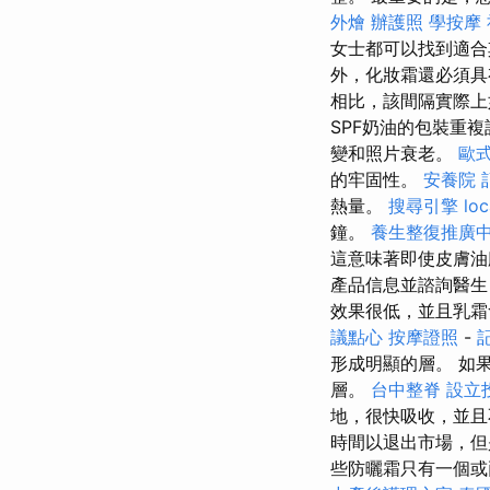
外燴
辦護照
學按摩
女士都可以找到適
外，化妝霜還必須具
相比，該間隔實際上
SPF奶油的包裝重
變和照片衰老。
歐
的牢固性。
安養院
熱量。
搜尋引擎
loc
鐘。
養生整復推廣
這意味著即使皮膚油
產品信息並諮詢醫生
效果很低，並且乳霜
議點心
按摩證照
-
形成明顯的層。 如
層。
台中整脊
設立
地，很快吸收，並
時間以退出市場，但
些防曬霜只有一個或