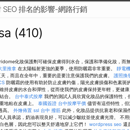
 SEO 排名的影響-網路行銷
sa (410)
tridome化妝保護劑可確保皮膚得到水合，保護和準備化妝，
大里推拿
在太陽輻射更強的夏季，使用防曬霜非常重要。
靜電
夏天，而且在全年中，重要的是要注意保護我們的皮膚。
護照換
CS
防曬霜的使用有助於防止皮膚灼傷，陽光皮膚損傷和色素斑
維持皮膚的水合和彈性，從而使我們的皮膚保持更年輕，更健康
的結合。
台中泰式按摩
我們的測試人員欣賞化妝品的保護特性，
嚴重地粘在皮膚上。
泰國簽證
台中按摩平價
儘管有這些特性，但
格過高。
外燴佈置
ssl
台中 撥筋
此外，化妝品提供抗衰老和保濕
試人員承認，奶油表現良好，可以減少皺紋並使皮膚光滑。 不用
白色層，因此您可以整天舒適地穿上它們！
wordpress seo
還