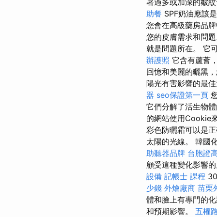
著過多或加深的皺
助餐
SPF奶油應該
您會在高級藥房品牌
您的皮膚需求和問
就是問題所在。 它
辦護照
它含有蘆薈
回憶和美麗的曬黑，
陽光有害影響的最
器
seo保證第一頁
您
它們分解了活生物體
的網站使用Cook
彩色防曬霜可以是正
太陽的光線。 韓國化
助聽器品牌
台胞證
顧受這種變化影響
設備
記帳士 課程
3
少錢
外燴廠商
苗栗
體和臉上有專門的
和預期影響。
五權