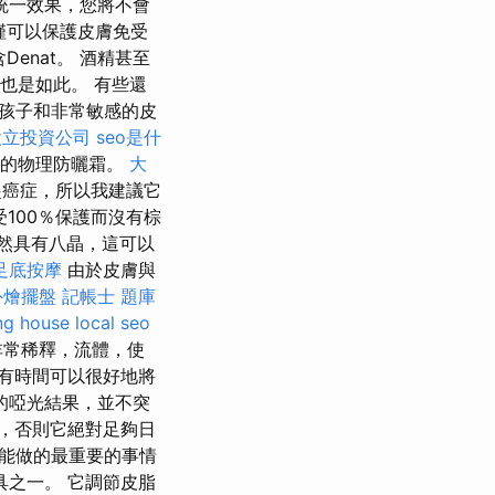
統一效果，您將不會
僅可以保護皮膚免受
Denat。 酒精甚至
產品也是如此。 有些還
孩子和非常敏感的皮
設立投資公司
seo是什
圍的物理防曬霜。
大
起癌症，所以我建議它
100％保護而沒有棕
然具有八晶，這可以
足底按摩
由於皮膚與
外燴擺盤
記帳士 題庫
ng house
local seo
非常稀釋，流體，使
有時間可以很好地將
的啞光結果，並不突
，否則它絕對足夠日
能做的最重要的事情
之一。 它調節皮脂