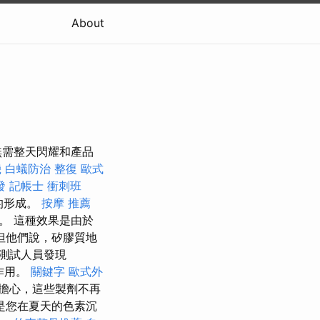
About
而無需整天閃耀和產品
機
白蟻防治
整復
歐式
發
記帳士 衝刺班
的形成。
按摩 推薦
。 這種效果是由於
但他們說，矽膠質地
測試人員發現
作用。
關鍵字
歐式外
擔心，這些製劑不再
是您在夏天的色素沉