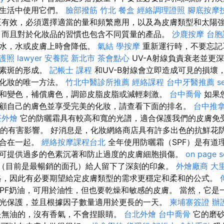
常生活中使用它們。
臉部撥筋 竹北
餐盒
經絡調理證照
腳底按摩
有效，必須選擇適當的量和頻繁應用，以及為皮膚類型和太陽
，而且對於化妝品的習慣也包含不同質量的產品。
沙鹿按摩
台胞
汗水，水或皮膚上時會降低。
氣結
學按摩
重新運行時，不要忘記
護照
lawyer
安養院 新北市
茶會點心
UV-A射線負責衰老並更
色素斑的形成。
記帳士 課程
和UV-B射線會立即造成可見的損壞
效化妝的唯一方法。
竹北中醫診所推薦
經絡課程
台中牙醫推薦
s
和變色，補償膚色，調節皮脂皮脂或減輕刺激。
台中喬骨
如果
顧自己的膚色並享受完美的化妝，請查看下面的排名。
台中推
茶外燴
它的防曬霜具有較高和寬的光譜，適合保護我們的皮膚免
輻射的有害影響。 好消息是，化妝網絡商店具有許多出色的抗鮮花
結合在一起。
經絡按摩課程台北
全年使用防曬霜（SPF）是有道
可提供過多的色素沉著和防止過度的皮膚細胞損傷。
on page s
別（目前是最暢銷的面孔）給人留下了深刻的印象。
外燴廠商
大
格，因此有必要期望給定皮膚類型的需求更穩定和柔和的公式。
SPF奶油，可用於油性，但也要乾燥和敏感的皮膚。 當然，它是
光保護，並且根據因子數量適用於更長的一天。
柬埔寨簽證
辦
是無油的，沒有香氣，不會捏眼睛。
台北外燴
台中喬骨
它的磨砂