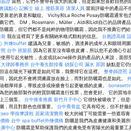
國簽證
當然，它們不會帶有強大的底漆，但是如果您喜歡自然的
會議點心
記帳士 線上
撥筋美容
清潔人員
當前評級中的產品不
老的衰老和皺紋。 Vichy和La Roche Posay防曬霜通常包含
們。 DM，Rossmann，Müller，Aldi和Lidl自己的品牌
防曬霜，但它們都不是純粹的物理防曬霜，因此我不推薦它們給
喬骨
我在這裡寫了更多有關納米格式顆粒的信息。
台胞證高雄
心
外燴buffet
建議為兒童，敏感的，酒渣鼻的成年人和眼睛周
證照
台中 抓龍筋
因為它甚至沒有吸收皮膚，所以您不必擔心引
些使用引起光敏性，去皮或抗acne操作員的產品的人來說，面部受
五大律師事務所
台中養生館排毒
偵探公司
漏水 原因
缺點是它仍
但這在陽光下確實是如此可靠，我覺得它在這裡。
整脊師證照
同，因此您不會將潤膚露放在臉上，而對於防曬霜也是如此。
油都厚得多，導致皮疹或痤瘡會引起更敏感的皮膚。
bonesetti
為您的臉部製作的輕質防曬霜進行投票，您會更好。 它的質地
臉上三個泵。
台中推拿推薦
新竹月子中心
它很快被吸收了，但是
防曬，而且對顏色也很重要。
台中喬骨盆
它具有啞光，但不舒服
seo
學按摩課程
居家清潔費用
較大的補丁可能需要一些遮瑕膏
燴價格
台中 spa
buffet外燴價格
防曬是我們為皮膚健康和美麗所
推廣中心
防曬霜是幫助保護我們的皮膚免受有害陽光的最重要工具