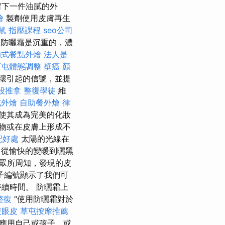
留下一件油膩的外
燴
製劑使用皮膚再生
鼠
指壓課程
seo公司
理防曬霜是沉重的，濃
助式餐點外燴
法人是
西屯體態調整
壁癌
顏
壞引起的信號，並提
段推拿
整復學徒
維
式外燴
自助餐外燴
律
使其成為完美的化妝
物或在皮膚上形成不
記好處
太陽的光線在
從愉快的變暖到曬黑
眾所周知，發現的皮
子編號顯示了我們可
續時間。 防曬霜上
整復
“使用防曬霜對於
雙眼皮
草屯按摩推薦
應用自己或孩子，或