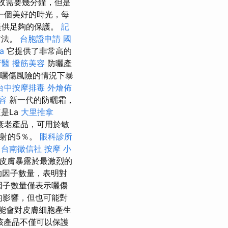
收需要幾分鐘，但是
一個美好的時光，每
提供足夠的保護。
記
方法。
台胞證申請
國
a
它提供了非常高的
牙醫
撥筋美容
防曬產
有曬傷風險的情況下暴
台中按摩排毒
外燴佈
容
新一代的防曬霜，
是La
大里推拿
衰老產品，可用於敏
射的5％。
眼科診所
。
台南徵信社
按摩 小
皮膚暴露於最激烈的
的因子數量，表明對
因子數量僅表示曬傷
的影響，但也可能對
可能會對皮膚細胞產生
該產品不僅可以保護