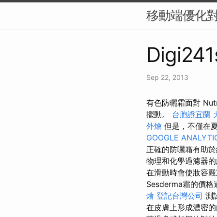
移動端優化對
Digi241
Sep 22, 2013
有色防曬霜面對 Nu
擺動。
台胞證宜蘭
外燴
但是，不僅在
GOOGLE ANALYTI
正確的防曬霜有助於
物理和化學過濾器
在滑動時會使妝容
Sesderma霜的價
燴
登記台灣公司
測
在皮膚上形成濃密的