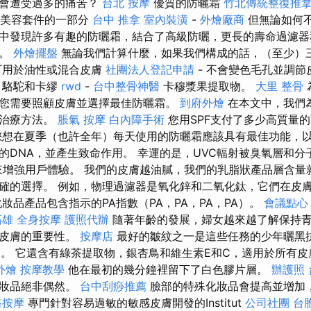
紋會遭受過多的痛苦？
台北 按摩
優質的防曬霜
竹北傳統整復推
是美容套件的一部分
台中 推拿
室內裝潢
-
外燴廠商
但無論如何
中發現許多有趣的防曬霜，結合了高級防曬，更長的壽命過濾器
題。
外燴擺盤
無論我們計算什麼，如果我們構成的話，（至少）
可用於油性或混合皮膚
社團法人登記申請
- 不會變色毛孔並調
，駱駝和卡繆
rwd
-
台中整骨神醫
卡穆漿果提取物。
大里 整骨
您需要照顧皮膚並選擇最佳防曬霜。
到府外燴
在本文中，我們
佳治療方法。
脹氣 按摩
白內障手術
您用SPF支付了多少高質量
想在夏季（也許全年）每天使用的防曬霜應該具有最佳功能，
的DNA，並產生致命作用。 幸運的是，UVC輻射被臭氧層和分
ie來增強用戶體驗。 我們的皮膚越油膩，我們的乳脂狀產品層含量
確的選擇。 例如，物理過濾器是氧化鋅和二氧化鈦，它們在皮
妝品產品包含指示的PA指數（PA，PA，PA，PA）。
會議點心
高雄
全身按摩
護照代辦
隨著年齡的發展，婦女越來越了解保持
的皮膚的重要性。
按摩店
最好的皺紋之一是這些任務的少年曬黑抗
0。 它還含有綠茶提取物，銀杏鳥和維生素E和C，適用於所有
外燴
按摩教學
他在最初的幾分鐘裡留下了白色膠片層。
辦護照
化妝品絕非偶然。
台中刮痧推薦
臉部的特殊化妝品會提高並增加
路按摩
專門針對容易過敏的敏感皮膚開發的Institut
公司社團
台