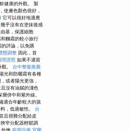
鮮健康的外觀。 製
，使膚色顏色很好，
d
它可以很好地適應
，幾乎沒有在塗抹後感
自由基，保護細胞
霜和麵霜的較小旅行
霜的評論，以免購
體態調整
因此，首
調理證照
如果不適當
外觀。
台中整復推薦
陽光和防曬霜有各種
間，或者陽光更強，
並且沒有油膩的淺色
深層併中和紫外線。
備適合年齡較大的孩
染料，低過敏性。
台
並且很難分配給皮
適狹窄分配器輕鬆調
 外燴
廚房設備
宜蘭