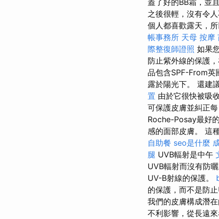
蓋了好的BB霜，並
之後很輕，沒有令人
個人都喜歡露天，所
帳事務所
天母 按摩
際整復師證照
如果您
防止紫外線的保護，
品包含SPF-Fro
露於陽光下。 還建
置
由於它很快被吸
可保護皮膚並糾正每
Roche-Posay
感的面部皮膚。 這
自助餐
seo是什麼
腿
UVB輻射是中午
UVB輻射而沒有防
UV-B射線的保護。
的保護，而不是防止
我們的皮膚構成潛
不利影響，從長遠