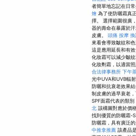
者簡單地忘記在日
燴
為了使防曬霜真正
擇。 選擇範圍很廣
器的壽命在暴露於
皮膚。
頭痛 按摩
換
來看會導致皺紋和
這是應用延長和有
化妝霜可以減少皺紋
化妝劑霜，以適當照
合法律事務所
下午
光中UVA和UVB
防曬和抗衰老效果
制皮膚的過早衰老，
SPF面霜代表的類
北
該構圖對應於價
找到優質的防曬霜-
防曬霜，具有廣泛的
中推拿推薦
該產品