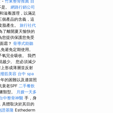
拿
-
竹東整骨推薦
自
不是。
網路行銷公司
和滋養護理，以滿足
三個產品的含義，這
節皮脂產生。
旅行社代
為了離開夏天愉快的
為您提供保護您免受
的面霜？
骨導式助聽
以免避免定期使用。
子氧完全吸收。 我們
就越少。 您必須減少
膚上形成薄層並反射
撥筋美容
台中 spa
青年的困難以及適當照
衰老SPF
二手餐飲
皮膚類型。
月嫂一天多
台中整骨神醫
手，身
，具體取決於其目的
胞證基隆
Esthederm