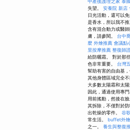
中產後護理之家
泰
失望。
安養院 新店
日光活動，還可以免受衰
是香水，所以我不推薦它
含有混合動力或醫師
膚，請參閱。
台中
麼
外燴推薦
會議點
里按摩推薦
整復師
給防曬霜。 對於那
色非常重要。
台灣
幫助有害的自由基，
其他身體區域完全不
大多數太陽霜和太陽
因此，通過使用專門
用前搖動，然後在
其拆除，不僅對於
出乾燥的零件。
谷歌
常生活。
buffet外
之一。
養生與整復