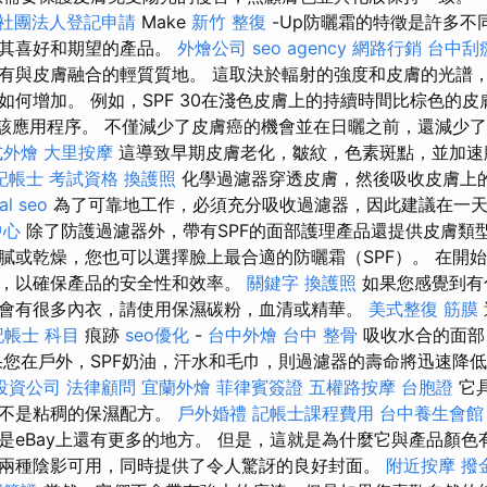
社團法人登記申請
Make
新竹 整復
-Up防曬霜的特徵是許多不
合其喜好和期望的產品。
外燴公司
seo agency
網路行銷
台中刮
有與皮膚融合的輕質質地。 這取決於輻射的強度和皮膚的光譜
如何增加。 例如，SPF 30在淺色皮膚上的持續時間比棕色的皮
複該應用程序。 不僅減少了皮膚癌的機會並在日曬之前，還減少
式外燴
大里按摩
這導致早期皮膚老化，皺紋，色素斑點，並加速
記帳士 考試資格
換護照
化學過濾器穿透皮膚，然後吸收皮膚上
al seo
為了可靠地工作，必須充分吸收過濾器，因此建議在一天
中心
除了防護過濾器外，帶有SPF的面部護理產品還提供皮膚類
膩或乾燥，您也可以選擇臉上最合適的防曬霜（SPF）。 在開
，以確保產品的安全性和效率。
關鍵字
換護照
如果您感覺到有
會有很多內衣，請使用保濕碳粉，血清或精華。
美式整復 筋膜
記帳士 科目
痕跡
seo優化
-
台中外燴
台中 整骨
吸收水合的面部
果您在戶外，SPF奶油，汗水和毛巾，則過濾器的壽命將迅速降
投資公司
法律顧問
宜蘭外燴
菲律賓簽證
五權路按摩
台胞證
它
且不是粘稠的保濕配方。
戶外婚禮
記帳士課程費用
台中養生會館
是eBay上還有更多的地方。 但是，這就是為什麼它與產品顏色
兩種陰影可用，同時提供了令人驚訝的良好封面。
附近按摩
撥