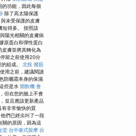
同的功能，因此每個
痧
除了高太陽保護
，與未受保護的皮膚
膚短得多。 按照該
了與陽光相關的皮膚病
膠原蛋白和彈性蛋白
的皮膚並將其轉化為
停留之前使用20分
型的組成。
北投 撥筋
始使用之前，建議閱讀
色防曬霜本身的保濕
這些是水
開飲機
會
，但在您的臉上不會
低，並且應該更新產品
具有非常愉快的質
他們已經尖叫了一段
有關的原因，因為這
金堂
台中泰式按摩
台