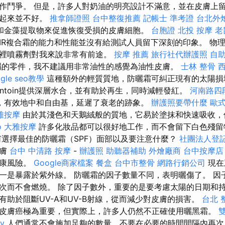
作鬥爭。 但是，許多人對奶油的明亮設計不滿意，並在皮膚上
看起來並不好。
推拿師證照
台中整復推薦
記帳士 準考證
台北外
和金藻提取物來促進恢復受損的皮膚細胞。
台胞證
北投 按摩
老
IR複合霜的能力和性能並沒有給測試人員留下深刻的印象。 物
裡噴霧劑對我來說非常有前途。
按摩 推薦
旅行社代辦護照
自
的零件，我不建議用非常油性的感覺為油性皮膚。
士林 整骨
ogle seo教學
這種額外的輕質質地，防曬霜可糾正現有的太陽損
lantoin提供深層水合，並有助於再生，同時減輕發紅。
河南路四
，有效地中和自由基，延遲了衰老的跡象。
辦護照要帶什麼
歐
雅按摩
由於其淺色和天鵝絨般的質地，它易於塗抹和快速吸收，
o
大雅按摩
許多化妝品都可以很好地工作，而不會留下白色殘留
何選擇最佳的防曬霜（SPF）面部以及要注意什麼？
社團法人登
皮膚
台中 中清路 按摩
-
辦護照
助聽器補助
外燴廠商
台中按摩店
健康風險。
Google商家檔案
餐盒
台中市整骨
網路行銷公司
現在
一是暴露於紫外線。 防曬霜的因子數量不同，表明曬傷了。 因
次而不會燃燒。 除了因子數外，重要的是要考慮太陽的日期和持
助於阻斷​​UV-A和UV-B射線，從而減少對皮膚的損害。
台北 
皮膚癌極為重要，但實際上，許多人仍然不正確使用曬黑霜。
y
人們通常不會施加足夠的數量，不要在必要的時間間隔內再次