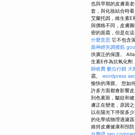
也與早期的皮膚衰老
套，與化妝結合時
艾蘭托因，維生素E
與價格不同，皮膚圖
密的面霜，但是在這
什麼意思
它不包含濕
面神經失調撥筋
go
供廣泛的保護。 Al
生素E作為抗氧化劑
師收費
數位行銷
大
霜。
wordpress se
愉快的薄膜。 您如
許多方面都會影響
到色素斑，皺紋和
膚正在變老，原因之
以在陽光下停留多少
的化學或物理過濾器有
維持皮膚健康和預防
台胞證
seo compan