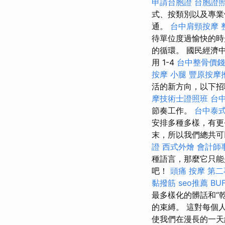
申請台胞證
台胞證
式、按類別以及專
通。
台中肩頸按摩
待單位度過愉快的
的循環。 國民經濟
用 1-4
台中整骨價錢
按摩 小腿
豐原按摩
活的新方向，以下
摩技術士證照班
台
節奏工作。
台中泰
安排多種多樣，有更
末，所以我們總共可
證
西式外燴
會計師
種語言，那麼它只
吧！
頭痛 按摩
第二
黏撥筋
seo推薦
BU
最多樣化的髒話和“
的束縛。 這對每個
使我們在漫長的一天