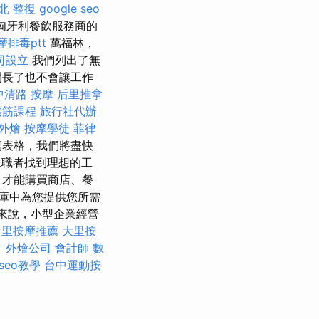
北 整復
google seo
匈牙利餐飲服務商的
排毒ptt
萬福林，
司設立
我們列出了無
間長了也不會讓工作
中清路 按摩
后里推拿
撥筋課程
旅行社代辦
外燴
按摩學徒
菲律
寫表格，我們將盡快
求職者找到理想的工
，才能購買商店、餐
庫中為您提供您所需
來說，小型企業經營
后里按摩推薦
大里按
。
外燴公司
會計師
數
 seo教學
台中運動按