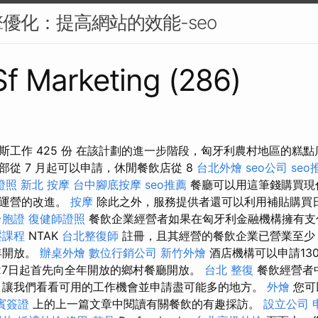
優化：提高網站的效能-seo
 Sf Marketing (286)
工作 425 份 在該計劃的進一步階段，匈牙利農村地區的糕點店
從 7 月起可以申請，休閒餐飲店從 8
台北外燴
seo公司
seo
證照
新北 按摩
台中腳底按摩
seo推薦
餐廳可以用這筆錢購買現
濟運營的改進。
按摩
除此之外，服務提供者還可以利用補貼購買
台胞證
復健師證照
餐飲企業經營者如果在匈牙利金融機構擁有支
壓課程
NTAK
台北整復師
註冊，且其經營的餐飲企業已營業至
年開放。
辦桌外燴
數位行銷公司
新竹外燴
酒店機構可以申請13
27日起首先向全年開放的鄉村餐廳開放。
台北 整復
餐飲經營者
 讓我們看看可用的工作機會並申請盡可能多的地方。
外燴
您可
賓簽證
上的上一篇文章中閱讀有關餐飲的有趣採訪。
設立公司