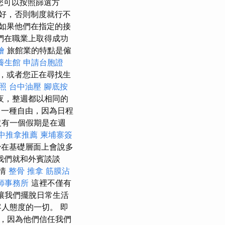
您可以按照篩選方
好，否則制度就行不
如果他們在指定的接
們在職業上取得成功
燴
旅館業的特點是僱
養生館
申請台胞證
，或者您正在尋找生
照
台中油壓
腳底按
夜，整週都以相同的
一種自由，因為日程
沒有一個假期是在週
中推拿推薦
柬埔寨簽
少在基礎層面上會說多
我們就和外賓談談
事情
整骨 推拿
筋膜沾
師事務所
這裡不僅有
讓我們擺脫日常生活
人態度的一切。 即
，因為他們信任我們