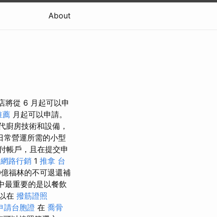
About
將從 6 月起可以申
推薦
月起可以申請。
代廚房技術和設備，
日常營運所需的小型
付帳戶，且在提交申
少
網路行銷
1
推拿
台
0億福林的不可退還補
中最重要的是以餐飲
以在
撥筋證照
申請台胞證
在
喬骨