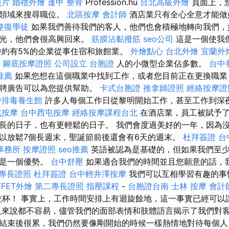
照片
婚禮外燴
逢甲 整骨
Profession.hu
台北高級外燴
頁面上，
業領域來搜尋職位。
北區按摩
會計師
酒店業只有全心全意才能做
整復學徒
如果我們善待我們的客人，他們也會積極地轉向我們，
時光，他們會很高興回來。
筋膜沾黏撥筋
seo公司
這是一個使我
中約有5%的企業從事住宿和旅館業。
外燴點心
台北外燴
宜蘭外
腳底按摩證照
公司設立
台胞證
人的小微型企業佔多數。
台中
推薦
如果您想在這個職業中找到工作，或者您目前正在更換職業
招聘廣告可以為您提供幫助。
卡式台胞證
推拿師證照
經絡按摩證
中排毒養生館
許多人每個工作日從黎明開始工作，甚至工作到深
式按摩
台中西屯按摩
經絡按摩課程台北
在酒店業，員工被賦予了
長的日子，也有更輕鬆的日子。 我們會度過美好的一年，因為
以放鬆7個長週末，聖誕節前後還會有6天的週末。
杜拜簽證
台
事務所
按摩證照
seo推薦
英語被認為是基礎的，但如果我們至
能是一個優勢。
台中舒壓
如果適合我們的時間並且您願意的話，
專長證照
杜拜簽證
台中輕井澤按摩
我們可以互相學習有趣的
FFET外燴
第二專長證照
指壓課程
-
台胞證台南
士林 按摩
會計
乾杯！ 事實上，工作時間安排上有迴旋餘地，這一事實已經可以
人來說都不容易，儘管我們的面部表情和肢體語言揭示了我們對客
結束後很累，我們仍然要像剛開始的時候一樣熱情地對待每個人