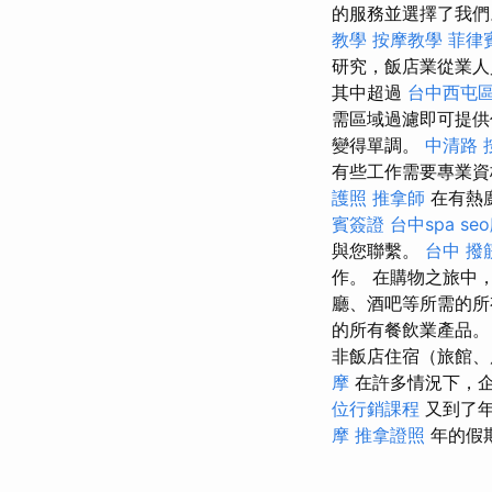
的服務並選擇了我們。
教學
按摩教學
菲律
研究，飯店業從業
其中超過
台中西屯
需區域過濾即可提供
變得單調。
中清路 
有些工作需要專業資
護照
推拿師
在有熱
賓簽證
台中spa
se
與您聯繫。
台中 撥
作。 在購物之旅中
廳、酒吧等所需的
的所有餐飲業產品
非飯店住宿（旅館、
摩
在許多情況下，
位行銷課程
又到了
摩
推拿證照
年的假