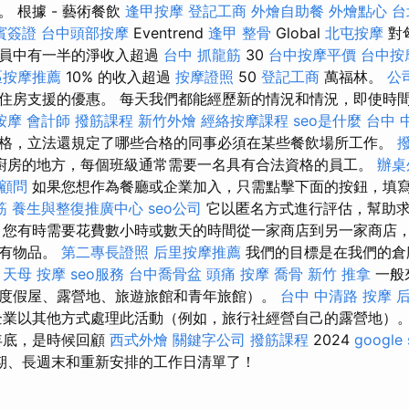
 根據 - 藝術餐飲
逢甲按摩
登記工商
外燴自助餐
外燴點心
台
賓簽證
台中頭部按摩
Eventrend
逢甲 整骨
Global
北屯按摩
對
人員中有一半的淨收入超過
台中 抓龍筋
30
台中按摩平價
台中按摩
區按摩推薦
10% 的收入超過
按摩證照
50
登記工商
萬福林。
公
住房支援的優惠。 每天我們都能經歷新的情況和情況，即使時
按摩
會計師
撥筋課程
新竹外燴
經絡按摩課程
seo是什麼
台中 
格，立法還規定了哪些合格的同事必須在某些餐飲場所工作。
廚房的地方，每個班級通常需要一名具有合法資格的員工。
辦桌
o顧問
如果您想作為餐廳或企業加入，只需點擊下面的按鈕，填
筋
養生與整復推廣中心
seo公司
它以匿名方式進行評估，幫助
，您有時需要花費數小時或數天的時間從一家商店到另一家商店
所有物品。
第二專長證照
后里按摩推薦
我們的目標是在我們的倉
。
天母 按摩
seo服務
台中喬骨盆
頭痛 按摩
喬骨
新竹 推拿
一般
度假屋、露營地、旅遊旅館和青年旅館）。
台中 中清路 按摩
企業以其他方式處理此活動（例如，旅行社經營自己的露營地）
年底，是時候回顧
西式外燴
關鍵字公司
撥筋課程
2024
google
期、長週末和重新安排的工作日清單了！