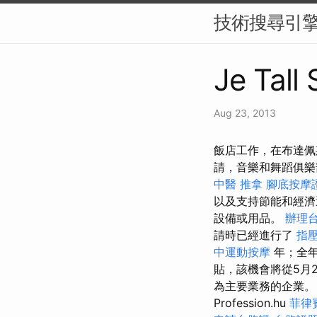
技術搜尋引擎
Je Tall
Aug 23, 2013
飯店工作，在布達佩斯
請，音樂和舞蹈俱樂部
中醫 推拿
腳底按摩
以及支持節能和經
設備或用品。
辦理
請時已經進行了
指
中運動按摩
年；全
貼，該機會將從5月
為主要業務的企業。
Profession.hu
菲律