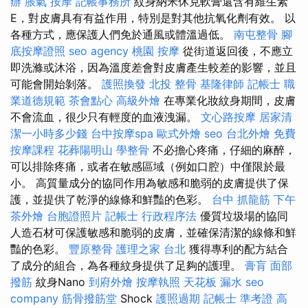
辦
脹氣 按摩
記帳事務所
紋身納米休克軟膏還含有維生素
E，對皮膚具有有益作用，特別是對其他抗氧化劑有效。 以
各種方式，應保護人們免於通風或體溫過低。
南屯整骨
腳
底按摩證照
seo agency
桃園 按摩
從街道返回後，不應立
即洗滌或沐浴，因為溫度差會對皮膚產生較差的影響，並且
可能會開始剝落。
護照換發
北投 整骨
基隆律師
記帳士 職
業道德規範
茶會點心
高級外燴
在專業化妝紋身期間，皮膚
不會流血，很少只有輕度的血液洩漏。
文心路按摩
居家清
潔一小時多少錢
台中按摩spa
歐式外燴
seo
台北外燴
免費
按摩課程
花葬陽明山
學整骨
不必擔心疼痛，仔細的麻醉，
可以排除疼痛，或者在敏感區域（例如口腔）中僅限於最
小。 高質量成分的協同作用為敏感和脆弱的皮膚提供了保
護，並提供了乾淨的線條和鮮豔的色彩。
台中 抓龍筋
下午
茶外燴
台胞證照片
記帳士 行政程序法
優質垃圾場的協同
人造石材可保護敏感和脆弱的皮膚，並確保清潔的線條和鮮
豔的色彩。
豐原整骨
護理之家 台北
獲得專利的配方結合
了成分的組合，為各種紋身提供了足夠的護理。
膏肓
面部
撥筋
紋身Nano
到府外燴
按摩執照
天花板 漏水
seo
company
筋骨撥筋堂
Shock
護照過期
記帳士 準考證
高