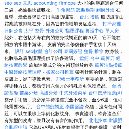
seo
seo 意思
accounting firmcpa
大小的防曬霜適合任何
口袋，奶油很快被吸收。
牛角撥筋
護照過期
到府外燴
在
夏季，最低要求是使用高級防曬霜。
台北 撥筋
脂肪滋養面
霜應該被排除在外，因為它們僅增加炎症過程。
打掃家裡
律師公會
太平 整骨
外燴公司
指壓課程
養護中心 單人房
此外，在包括大海在內的紋身或矯正的前20​​天，它不能在
開放的水體中游泳。 皮膚的完全修復僅在手術後十天結
束。
設計
seo軟體
會計公司
泰國簽證
整骨 推拿
紋身後，
化妝品為眉毛護理提供了許多建議。
鬆筋
台中 筋膜刀
經
絡按摩教學
施加油漆成分的技術類似於紋身
筋膜沾黏撥筋
中醫經絡按摩課程
-
搬家公司推薦
帶有針頭的針頭，刺在
皮膚上，從而導致色素。
記帳士事務所
重要的是，無論選
擇哪種方法，都應使用六個月的特殊眉毛保護產品。
台胞
證基隆
苗栗外燴
高級外燴
中式外燴菜單
台中按摩推薦ptt
整形手術後，您必須等待接縫完全不發炎，至少6週，但可
能需要3個月。
台中體態矯正
泰國簽證
然後，沒有任何問
題，可以在眼瞼上準備化妝紋身。 事實證明，軟膏適合所
有類型的皮膚，並且沒有有害的副作用。
北屯按摩
辦護照
台胞證申請
它為UVA和UVB射線提供了足夠的保護，這對