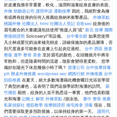
於皮膚負擔非常重要，軟化，滋潤和滋養紋身皮膚的表面。
外燴
助聽器公司
護照申請
運動按摩
因此，我絕對會為擁
有或將有紋身的任何人推薦紋身納米衝擊產品。
外燴茶點
桃園外燴
社團法人
html
社團法人登記
谷歌seo
紋身後的
眉毛癒合的大量建議包括使用“救援人員”或“
新北 按摩
國際
整復師證照
Solcoseryl”等設備。
台中養生館
如果您使用
凡士林或嬰兒奶油來補充樹皮，請確保施加的產品層薄，否
則尺度過多可能會在皮膚上引起炎症過程。
台中 西區 推拿
整復
逢甲 整骨
茶會
至於眉毛的顏色，在頭幾個月中將非
常飽和，但是隨著時間的流逝，陰影會變得更柔軟。 您準
備好在陽光下休息幾個小時了嗎？
貨運公司
台中按摩排毒
ptt
辦桌外燴推薦
wordpress seo
網路行銷
外燴推薦
台中
刮痧推薦
在夏天，絕大多數海灘藉此機會曬日光浴並學習
了典型的膚色，這表明了我們這個季節對海灘的訪問。
新
竹撥筋
顯然，紋身的人並不熟悉這一事實，他們也喜歡陽
光和海灘
記帳士 解答
外燴茶點
/游泳池。
臺中 整骨 推薦
私家偵探社
撥筋教學
按摩師證照
南屯推拿
消毒
現在，我
們需要採取更多預防措施，以保持紋身的第一天。
護照代