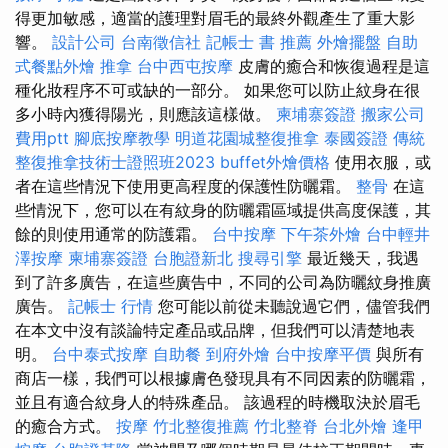
得更加敏感，適當的護理對眉毛的最終外觀產生了重大影
響。
設計公司
台南徵信社
記帳士 書 推薦
外燴擺盤
自助
式餐點外燴
推拿
台中西屯按摩
皮膚的癒合和恢復過程是這
種化妝程序不可或缺的一部分。 如果您可以防止紋身在很
多小時內獲得陽光，則應該這樣做。
柬埔寨簽證
搬家公司
費用ptt
腳底按摩教學
明道花園城整復推拿
泰國簽證
傳統
整復推拿技術士證照班2023
buffet外燴價格
使用衣服，或
者在這些情況下使用更高程度的保護性防曬霜。
整骨
在這
些情況下，您可以在有紋身的防曬霜區域提供高度保護，其
餘的則使用通常的防護霜。
台中按摩
下午茶外燴
台中輕井
澤按摩
柬埔寨簽證
台胞證新北
搜尋引擎
最近幾天，我遇
到了許多廣告，在這些廣告中，不同的公司為防曬紋身推廣
廣告。
記帳士 行情
您可能以前從未聽說過它們，儘管我們
在本文中沒有談論特定產品或品牌，但我們可以清楚地表
明。
台中泰式按摩
自助餐
到府外燴
台中按摩平價
與所有
商店一樣，我們可以根據膚色發現具有不同因素的防曬霜，
並且有適合紋身人的特殊產品。 該過程的時機取決於眉毛
的癒合方式。
按摩
竹北整復推薦
竹北整脊
台北外燴
逢甲