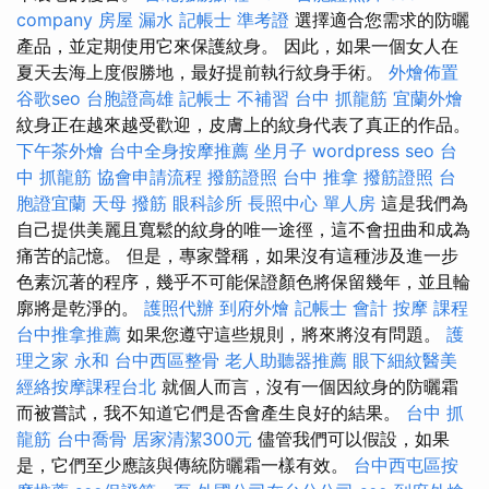
company
房屋 漏水
記帳士 準考證
選擇適合您需求的防曬
產品，並定期使用它來保護紋身。 因此，如果一個女人在
夏天去海上度假勝地，最好提前執行紋身手術。
外燴佈置
谷歌seo
台胞證高雄
記帳士 不補習
台中 抓龍筋
宜蘭外燴
紋身正在越來越受歡迎，皮膚上的紋身代表了真正的作品。
下午茶外燴
台中全身按摩推薦
坐月子
wordpress seo
台
中 抓龍筋
協會申請流程
撥筋證照
台中 推拿
撥筋證照
台
胞證宜蘭
天母 撥筋
眼科診所
長照中心 單人房
這是我們為
自己提供美麗且寬鬆的紋身的唯一途徑，這不會扭曲和成為
痛苦的記憶。 但是，專家聲稱，如果沒有這種涉及進一步
色素沉著的程序，幾乎不可能保證顏色將保留幾年，並且輪
廓將是乾淨的。
護照代辦
到府外燴
記帳士 會計
按摩 課程
台中推拿推薦
如果您遵守這些規則，將來將沒有問題。
護
理之家 永和
台中西區整骨
老人助聽器推薦
眼下細紋醫美
經絡按摩課程台北
就個人而言，沒有一個因紋身的防曬霜
而被嘗試，我不知道它們是否會產生良好的結果。
台中 抓
龍筋
台中喬骨
居家清潔300元
儘管我們可以假設，如果
是，它們至少應該與傳統防曬霜一樣有效。
台中西屯區按