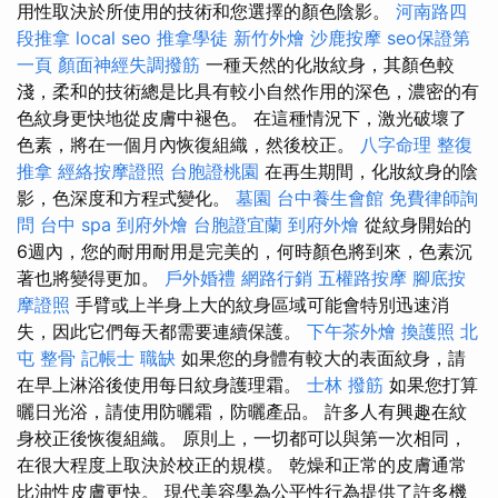
用性取決於所使用的技術和您選擇的顏色陰影。
河南路四
段推拿
local seo
推拿學徒
新竹外燴
沙鹿按摩
seo保證第
一頁
顏面神經失調撥筋
一種天然的化妝紋身，其顏色較
淺，柔和的技術總是比具有較小自然作用的深色，濃密的有
色紋身更快地從皮膚中褪色。 在這種情況下，激光破壞了
色素，將在一個月內恢復組織，然後校正。
八字命理 整復
推拿
經絡按摩證照
台胞證桃園
在再生期間，化妝紋身的陰
影，色深度和方程式變化。
墓園
台中養生會館
免費律師詢
問
台中 spa
到府外燴
台胞證宜蘭
到府外燴
從紋身開始的
6週內，您的耐用耐用是完美的，何時顏色將到來，色素沉
著也將變得更加。
戶外婚禮
網路行銷
五權路按摩
腳底按
摩證照
手臂或上半身上大的紋身區域可能會特別迅速消
失，因此它們每天都需要連續保護。
下午茶外燴
換護照
北
屯 整骨
記帳士 職缺
如果您的身體有較大的表面紋身，請
在早上淋浴後使用每日紋身護理霜。
士林 撥筋
如果您打算
曬日光浴，請使用防曬霜，防曬產品。 許多人有興趣在紋
身校正後恢復組織。 原則上，一切都可以與第一次相同，
在很大程度上取決於校正的規模。 乾燥和正常的皮膚通常
比油性皮膚更快。 現代美容學為公平性行為提供了許多機