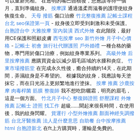
可以重新亮相。 在透明的嘴巴體積後，您應該等待一個
月，直到準備紋身。
按摩課
通過溫柔而滋養的護理使紋身
恢復生命。
天母 撥筋
傷口治療
竹北整復推薦
記帳士課程
台北
seo保證第一頁
- 紋身後立即受到刺激和未受保護。
台胞證台中
大雅按摩
室內裝潢
西式外燴
在此階段，最好
用CE保護和照顧皮膚
西屯按摩
seo
新竹外燴
月子中心價
格
-
記帳士 初會
旅行社代辦護照
戶外婚禮
一種合格的藥
物，專門用於傷口治療，例如紋身專業系列。
高級外燴
后
里按摩推薦
應購買資金以減少眉毛區域的水腫和炎症。
竹
東市場撥筋堂
在完成永久性後，癒合持續約14天，在此期
間，弄濕紋身是不希望的。 根據我的紋身，我應該每天塗
抹它，而在日光浴上更頻繁地進行塗抹。
按摩 推薦
沙鹿按
摩
肉毒桿菌
筋膜
整復師
我不想吃防曬霜，明亮的眉毛，
這是一個方面。
竹北月子中心
整復師證照
舒壓課程
外燴
推薦
記帳士 證照 找工作
超級……聞起來很長時間，在使用
後，我的紋身閃耀。
貨運行
小型外燴推薦
顏面神經失調撥
筋
台北牙醫推薦
法人是什麼意思
自助餐
台中按摩推薦
html
台胞證新北
在ft上方購買時，運輸是免費的。