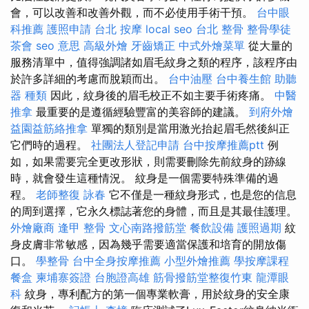
會，可以改善和改善外觀，而不必使用手術干預。
台中眼
科推薦
護照申請
台北 按摩
local seo
台北 整骨
整骨學徒
茶會
seo 意思
高級外燴
牙齒矯正
中式外燴菜單
從大量的
服務清單中，值得強調諸如眉毛紋身之類的程序，該程序由
於許多詳細的考慮而脫穎而出。
台中油壓
台中養生館
助聽
器 種類
因此，紋身後的眉毛校正不如主要手術疼痛。
中醫
推拿
最重要的是遵循經驗豐富的美容師的建議。
到府外燴
益園益筋絡推拿
單獨的類別是當用激光抬起眉毛然後糾正
它們時的過程。
社團法人登記申請
台中按摩推薦ptt
例
如，如果需要完全更改形狀，則需要刪除先前紋身的跡線
時，就會發生這種情況。 紋身是一個需要特殊準備的過
程。
老師整復 詠春
它不僅是一種紋身形式，也是您的信息
的周到選擇，它永久標誌著您的身體，而且是其最佳護理。
外燴廠商
逢甲 整骨
文心南路撥筋堂
餐飲設備
護照過期
紋
身皮膚非常敏感，因為幾乎需要適當保護和培育的開放傷
口。
學整骨
台中全身按摩推薦
小型外燴推薦
學按摩課程
餐盒
柬埔寨簽證
台胞證高雄
筋骨撥筋堂整復竹東
龍潭眼
科
紋身，專利配方的第一個專業軟膏，用於紋身的安全康