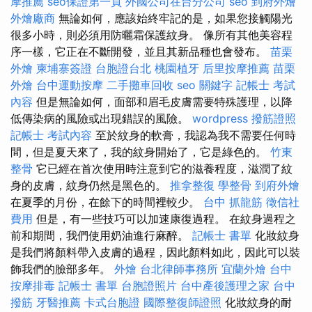
摩推薦
seo保證第一頁
外國公司在台分公司
seo
到府外燴
外燴廠商
無論如何，應該始終牢記的是，如果您接觸陽光
很多小時，則必須用防曬霜保護紋身。 像所有其他美容程
序一樣，它正在不斷開發，並且其新品種也會發布。
苗栗
外燴
柬埔寨簽證
台胞證台北
桃園植牙
后里按摩推薦
苗栗
外燴
台中運動按摩
二手攤車回收
seo 關鍵字
記帳士 考試
內容
但是無論如何，面部和眉毛皮膚需要特殊護理，以降
低傳染病的風險或出現錯誤的風險。
wordpress
撥筋證照
記帳士 考試內容
至於紋身的軟膏，我認為我不需要任何時
間，但是夏天來了，我的紋身開始了，它是綠色的。
竹東
整骨
它已經在首次使用時注意到它的滋養程度，滋潤了紋
身的皮膚，紋身仍然是黑色的。
推拿整復
學整骨
到府外燴
在夏季的月份，在餘下的時間裡較少。
台中 抓龍筋
徵信社
費用
但是，有一些技巧可以加速康復過程。 在紋身過程之
前和期間，我們使用奶油進行麻醉。
記帳士 書單
化妝紋身
是我們將顏料帶入皮膚的過程，因此顏料如此，因此可以裝
飾我們的臉部多年。
外燴
台北律師事務所
宜蘭外燴
台中
按摩排毒
記帳士 書單
台胞證照片
台中產後護理之家
台中
撥筋
牙醫推薦
卡式台胞證
國際整復師證照
化妝紋身的耐