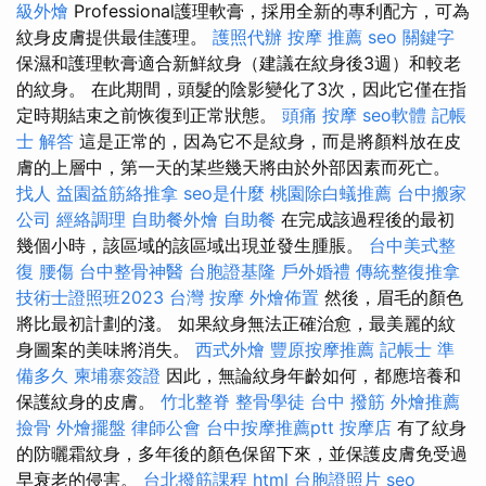
級外燴
Professional護理軟膏，採用全新的專利配方，可為
紋身皮膚提供最佳護理。
護照代辦
按摩 推薦
seo 關鍵字
保濕和護理軟膏適合新鮮紋身（建議在紋身後3週）和較老
的紋身。 在此期間，頭髮的陰影變化了3次，因此它僅在指
定時期結束之前恢復到正常狀態。
頭痛 按摩
seo軟體
記帳
士 解答
這是正常的，因為它不是紋身，而是將顏料放在皮
膚的上層中，第一天的某些幾天將由於外部因素而死亡。
找人
益園益筋絡推拿
seo是什麼
桃園除白蟻推薦
台中搬家
公司
經絡調理
自助餐外燴
自助餐
在完成該過程後的最初
幾個小時，該區域的該區域出現並發生腫脹。
台中美式整
復
腰傷
台中整骨神醫
台胞證基隆
戶外婚禮
傳統整復推拿
技術士證照班2023
台灣 按摩
外燴佈置
然後，眉毛的顏色
將比最初計劃的淺。 如果紋身無法正確治愈，最美麗的紋
身圖案的美味將消失。
西式外燴
豐原按摩推薦
記帳士 準
備多久
柬埔寨簽證
因此，無論紋身年齡如何，都應培養和
保護紋身的皮膚。
竹北整脊
整骨學徒
台中 撥筋
外燴推薦
撿骨
外燴擺盤
律師公會
台中按摩推薦ptt
按摩店
有了紋身
的防曬霜紋身，多年後的顏色保留下來，並保護皮膚免受過
早衰老的侵害。
台北撥筋課程
html
台胞證照片
seo