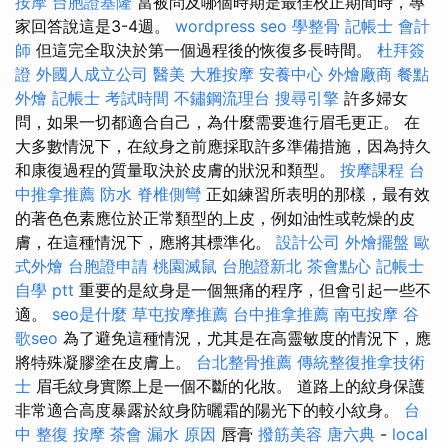
按摩
台胞證基隆
當被問及哪個時期是最佳校正期間時，專
家回答說這是3-4週。
wordpress seo
學整骨
記帳士 會計
師
但這完全取決於第一個過程後的恢復多長時間。
杜拜簽
證
外國人成立公司
醫美
大雅按摩
安養中心
外燴廠商
餐點
外燴
記帳士 考試時間
不鏽鋼流理台
搜尋引擎
許多婦女
問，如果一切都適合自己，為什麼需要進行眉毛更正。 在
大多數情況下，在紋身之前應採取許多準備措施，因為持久
和康復過程的質量取決於皮膚的狀況和類型。
按摩課程
台
中推拿推薦
防水
脊椎側彎
正如練習所表明的那樣，最有效
的著色色素應位於正常類型的上皮，例如油性或乾燥的皮
膚，在這種情況下，應將其標準化。
設計公司
外燴擺盤
歐
式外燴
台胞證申請
桃園滅鼠
台胞證新北
茶會點心
記帳士
自學 ptt
重要的是紋身是一個無痛的程序，但會引起一些不
適。
seo是什麼
草屯按摩推薦
台中推拿推薦
南屯按摩
谷
歌seo
為了避免這種情況，尤其是在高靈敏度的情況下，應
將特殊凝膠塗在皮膚上。
台北整骨推薦
傳統整復推拿技術
士
眉毛紋身實際上是一個不斷的化妝。 道路上的紋身保護
非常適合高度暴露於紋身防曬霜的陽光下的較小紋身。
台
中 整復
按摩
茶會
漏水 原因
唇膏
撥筋美容
唐六典
-
local