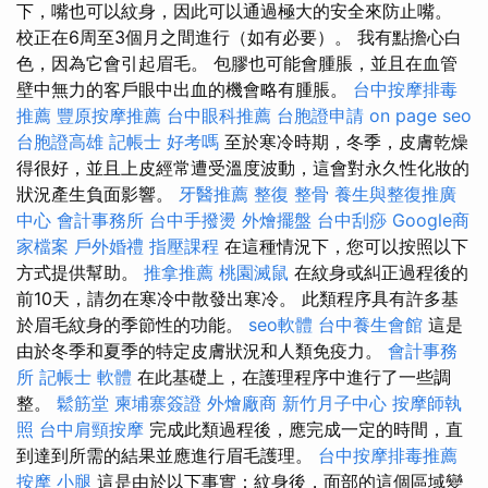
下，嘴也可以紋身，因此可以通過極大的安全來防止嘴。
校正在6周至3個月之間進行（如有必要）。 我有點擔心白
色，因為它會引起眉毛。 包膠也可能會腫脹，並且在血管
壁中無力的客戶眼中出血的機會略有腫脹。
台中按摩排毒
推薦
豐原按摩推薦
台中眼科推薦
台胞證申請
on page seo
台胞證高雄
記帳士 好考嗎
至於寒冷時期，冬季，皮膚乾燥
得很好，並且上皮經常遭受溫度波動，這會對永久性化妝的
狀況產生負面影響。
牙醫推薦
整復 整骨
養生與整復推廣
中心
會計事務所
台中手撥燙
外燴擺盤
台中刮痧
Google商
家檔案
戶外婚禮
指壓課程
在這種情況下，您可以按照以下
方式提供幫助。
推拿推薦
桃園滅鼠
在紋身或糾正過程後的
前10天，請勿在寒冷中散發出寒冷。 此類程序具有許多基
於眉毛紋身的季節性的功能。
seo軟體
台中養生會館
這是
由於冬季和夏季的特定皮膚狀況和人類免疫力。
會計事務
所
記帳士 軟體
在此基礎上，在護理程序中進行了一些調
整。
鬆筋堂
柬埔寨簽證
外燴廠商
新竹月子中心
按摩師執
照
台中肩頸按摩
完成此類過程後，應完成一定的時間，直
到達到所需的結果並應進行眉毛護理。
台中按摩排毒推薦
按摩 小腿
這是由於以下事實：紋身後，面部的這個區域變