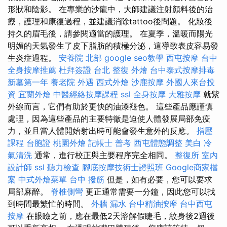
形狀和陰影。 在專業的沙龍中，大師建議注射顏料後的治
療，護理和康復過程，並建議消除tattoo後問題。 化妝後
持久的眉毛後，請參閱適當的護理。 在夏季，溫暖而陽光
明媚的天氣發生了皮下脂肪的積極分泌，這導致表皮容易發
生炎症過程。
安養院 北部
google seo教學
西屯按摩
台中
全身按摩推薦
杜拜簽證
台北 整復
外燴
台中泰式按摩排毒
新墓第一年
養老院
外遇
西式外燴
沙鹿按摩
外國人來台投
資
宜蘭外燴
中醫經絡按摩課程
ssl
全身按摩
大雅按摩
就紫
外線而言，它們有助於更快的油漆褪色。 這些產品應謹慎
處理，因為這些產品的主要特徵是迫使人體發展局部免疫
力，並且當人體開始射出時可能會發生意外的反應。
指壓
課程
台胞證
桃園外燴
記帳士 普考
西屯體態調整
美白
冷
氣清洗
通常，進行校正與主要程序完全相同。
整復所
室內
設計師
ssl
聽力檢查
腳底按摩技術士證照班
Google商家檔
案
中式外燴菜單
台中 撥筋
但是，如有必要，您可以要求
局部麻醉。
脊椎側彎
更正通常需要一分鐘，因此您可以找
到時間最繁忙的時間。
外牆 漏水
台中精油按摩
台中西屯
按摩
在眼瞼之前，應在最低2天溶解假睫毛，紋身後2週後