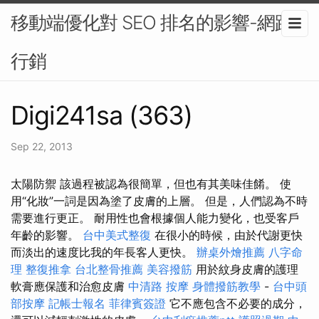
移動端優化對 SEO 排名的影響-網路
行銷
Digi241sa (363)
Sep 22, 2013
太陽防禦 該過程被認為很簡單，但也有其美味佳餚。 使
用“化妝”一詞是因為塗了皮膚的上層。 但是，人們認為不時
需要進行更正。 耐用性也會根據個人能力變化，也受客戶
年齡的影響。
台中美式整復
在很小的時候，由於代謝更快
而淡出的速度比我的年長客人更快。
辦桌外燴推薦
八字命
理 整復推拿
台北整骨推薦
美容撥筋
用於紋身皮膚的護理
軟膏應保護和治愈皮膚
中清路 按摩
身體撥筋教學
-
台中頭
部按摩
記帳士報名
菲律賓簽證
它不應包含不必要的成分，