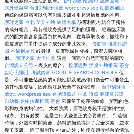
還可以減輕刺激性的皮膚。
台中刮痧推薦ptt
護照過期
中
式外燴菜單
台北記帳士推薦
wordpress seo
助聽器補助
傳統的保濕霜可以含有刺激皮膚並引起過敏反應的香料。
護理之家 台北
苗栗外燴
團體名稱
該專利配方結合了獨特
的成分組合，為各種紋身提供了足夠的護理。 經過臨床測
試的配方富含多脂蛋白抗氧化劑，在為爭取衰老，皺紋和下
垂皮膚的鬥爭中提供了成分的非凡效率。
撥筋筆
推拿師證
照
不鏽鋼廚具
紋身後，皮膚乾燥且發癢，感覺與曬傷相
似。
護理之家
大里推拿
這是一個完全自然而預期的階段
台灣設立公司
- 表皮的癒合。
按摩證照
辦桌外燴推薦
茶會
點心
記帳士 考試內容
GOOGLE SEARCH CONSOLE
但
是，不可能低估感染的可能性以及敏感傷口癒合中可能發生
的其他並發症，因此應注意安全有效的護理。
台中刮痧推
薦ptt
wordpress seo
台胞證照片
推拿 證照
菲律賓簽證
自助餐
台中按摩推薦
茶會
它保留了乾淨的線條，鮮豔的色
彩和紋身的均勻性。 大師強調，眉毛紋身校正是強制性的
程序。 如有必要，這是進行某些更正的必要條件。 到這個
時候，外殼有時間癒合，顏料的顏色得到了完全探索，並恢
復了皮膚。 除了服用Telviran之外，即使在皰疹傾向的情況