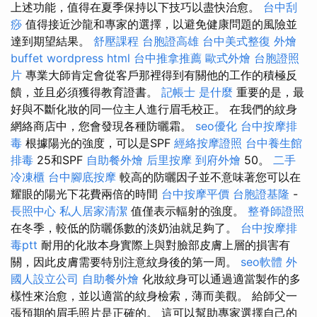
上述功能，值得在夏季保持以下技巧以盡快治愈。
台中刮
痧
值得接近沙龍和專家的選擇，以避免健康問題的風險並
達到期望結果。
舒壓課程
台胞證高雄
台中美式整復
外燴
buffet
wordpress
html
台中推拿推薦
歐式外燴
台胞證照
片
專業大師肯定會從客戶那裡得到有關他的工作的積極反
饋，並且必須獲得教育證書。
記帳士 是什麼
重要的是，最
好與不斷化妝的同一位主人進行眉毛校正。 在我們的紋身
網絡商店中，您會發現各種防曬霜。
seo優化
台中按摩排
毒
根據陽光的強度，可以是SPF
經絡按摩證照
台中養生館
排毒
25和SPF
自助餐外燴
后里按摩
到府外燴
50。
二手
冷凍櫃
台中腳底按摩
較高的防曬因子並不意味著您可以在
耀眼的陽光下花費兩倍的時間
台中按摩平價
台胞證基隆
-
長照中心
私人居家清潔
值僅表示輻射的強度。
整脊師證照
在冬季，較低的防曬係數的淡奶油就足夠了。
台中按摩排
毒ptt
耐用的化妝本身實際上與對臉部皮膚上層的損害有
關，因此皮膚需要特別注意紋身後的第一周。
seo軟體
外
國人設立公司
自助餐外燴
化妝紋身可以通過適當製作的多
樣性來治愈，並以適當的紋身檢索，薄而美觀。 給師父一
張預期的眉毛照片是正確的。 這可以幫助專家選擇自己的