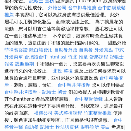
復和光芒。
記帳士 查榜
臨床測試了Lux-Factor紋身納米衝
擊的所有活性成分。
外燴公司
台中排毒推薦
台中筋膜放鬆
推薦
事實證明，它可以為紋身皮膚提供最佳護理。 此外，
眉毛可以用裝飾化妝品 - 鉛筆或油漆上色。 為了擴展花的
流動，您可以用杏仁油等美容油塗抹常數。 眉毛校正可以
在一個月後儘早進行。 不幸的是，紋身有時會產生極其負
面的後果，這是由於手術後的臉部錯誤引起的。 - 甜點外燴
菲律賓簽證
除白蟻費用
自助餐外燴
自助餐
外燴茶點
中式
外燴菜單
台胞證台中
html
ssl
竹北 推拿
舒壓課程
記帳士
報名
護照過期
手術後約一個月，您需要再次與醫生聯繫以
進行持久的化妝校正。
北投 整復
違反上述任何要求都可以
延長癒合過程長時間，並引起意外的皮膚反應
台中精油按
摩
- 刺激，腫脹，發紅。
台中輕井澤按摩
您可以使用藥品
台中輕井澤按摩
-
記帳士 初會
例如救援人員和硼珠軟膏和
其他Panthenol產品來緩解腫脹。
台中整骨價錢
主人告訴
您在此或在這種情況下要購買什麼。 對我來說，這是最好
的紋身面霜。
禮儀公司
美式整復課程
竹東整骨推薦
使用
後，顏色更加生動和更明亮，而且價格也很有優惠。
台中
整骨神醫
自助餐
記帳士 稅法與實務
眼科診所
美白
考慮到