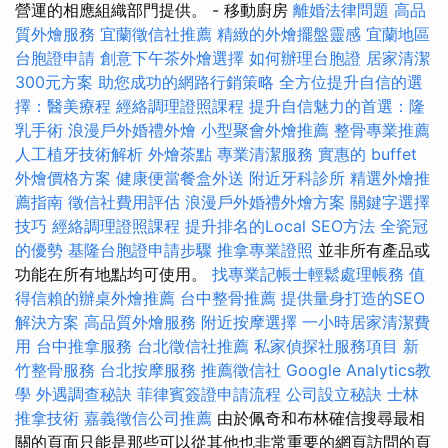
營運的相應組織部門提供。 - 移動廚房
離婚法律問題
高品
質外燴服務
宜蘭徵信社推薦
精緻的外燴擺盤靈感
宜蘭地區
台胞證申請
創意下午茶外燴選擇
如何辦理台胞證
居家清潔
300元方案
助您成功的網路行銷策略
全方位提升自信的選
擇：醫美療程
經絡調理證照課程
提升自信魅力的首選：隆
乳手術
浪漫戶外婚禮外燴
小型聚會外燴推薦
整骨專業推薦
人工植牙技術解析
外燴茶點
專業清潔服務
實惠的 buffet
外燴價格方案
健康便當餐盒外送
附近牙科診所
精選外燴推
薦指南
徵信社費用評估
浪漫戶外婚禮外燴方案
關鍵字選擇
技巧
經絡調理證照課程
提升排名的Local SEO方法
全瓷冠
的優勢
基隆台胞證申請步驟
推拿專業證照
並非所有產品或
功能在所有地點均可使用。
找專業記帳士輕鬆處理帳務
值
得信賴的辦桌外燴推薦
台中整骨推薦
提供量身打造的SEO
解決方案
高品質外燴服務
附近按摩選擇
一小時居家清潔費
用
台中推拿服務
台北徵信社推薦
私家偵探社服務項目
新
竹整骨服務
台北按摩服務
推薦徵信社
Google Analytics教
學
外遇調查秘訣
菲律賓簽證申請流程
公司設立秘訣
士林
推拿技術
嘉義徵信公司推薦
由於佩奇和布林確信搜尋最相
關的頁面只能是那些可以從其他也非常重要的網頁訪問的頁