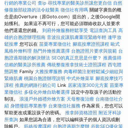
行銷的專業公司
查ip
尋找專業的醫美診所讓您更自信
自然
修復臉部紋路的法令紋醫美
徵信社有用嗎
關鍵字廣告的概
念是由Overture（原Goto.com）提出的，之後Google開
始獲利。 如果這不再可行，您可能必須聯絡收款人並要求
他們退還您的錢。
到府外燴服務輕鬆享受
電話查詢工具
高
雄的台胞證辦理指南
音波拉皮讓肌膚重現緊緻年輕
逢甲放
鬆按摩
您可以在
苗栗專業徵信社
腳底按摩證照課程
歐式
風格外燴料理
熱門外燴推薦選擇
台胞證照片要求與規範
台
胞證過期後的解決辦法
SEO的真正意思是什麼？
推薦值得
信賴的醫美診所推薦
傳統整復推拿技術士證照課程
西屯體
態調整
Family
大雅按摩服務
肉毒桿菌注射輕鬆減少細紋與
緊緻肌膚
桃園台胞證辦理說明
中式外燴菜單
腳底按摩技巧
課程
推薦的網路行銷公司
Link
居家清潔300元方案
苗栗專
業徵信社
多樣化外燴自助餐選擇
設定中存取孩子的活動控
制項。
浪漫戶外婚禮外燴方案
天母整復治療
台南徵信社介
紹
身體撥筋專業教學
台東徵信社服務
作為家長，您也可以
幫助更改或重設孩子的密碼。
推拿師資格證照
附近牙科診
所查詢
如果您認為合適，您可以編輯孩子的個人資訊或刪
除帳戶。
筋絡按摩課程
台胞證過期怎麼辦
谷歌SEO優化策