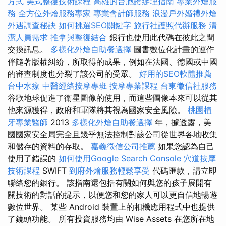
方式
美式整復技術課程
高雄的台胞證辦理指南
專業外燴服
務
全方位外燴服務專家
專業會計師服務
浪漫戶外婚禮外燴
外遇調查秘訣
如何挑選SEO關鍵字
旅行社護照代辦服務
清
潔人員需求
推拿與整復結合
銀行也使用此代碼在彼此之間
交換訊息。
多樣化外燴自助餐選擇
圖書數位化計畫的運作
伴隨著版權糾紛，所取得的成果，例如在法國、德國或中國
的審查制度也分裂了該公司的受眾。
好用的SEO軟體推薦
台中水療
中醫經絡按摩專班
按摩專業課程
台東徵信社服務
谷歌地球促進了衛星圖像的使用，而這些圖像本來可以從其
他來源獲得，政府和軍隊將其視為國家安全風險。
桃園植
牙專業醫師
2013
多樣化外燴自助餐選擇
年，據透露，美
國國家安全局完全且幾乎無法控制對該公司從世界各地收集
和儲存的資料的存取。
嘉義徵信公司推薦
如果您認為自己
使用了錯誤的
如何使用Google Search Console
穴道按摩
技術課程
SWIFT
到府外燴服務輕鬆享受
代碼匯款，請立即
聯絡您的銀行。 該指南還包括有關如何與您的孩子展開有
關技術的對話的提示，以便您和您的家人可以更自信地暢遊
數位世界。 某些 Android 裝置上的相機應用程式中也提供
了鏡頭功能。 所有投資服務均由 Wise Assets 在您所在地