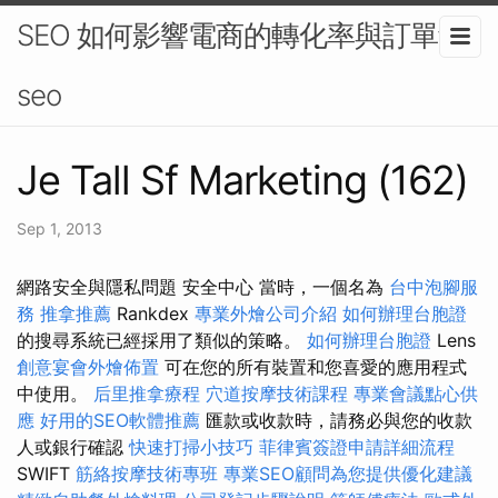
SEO 如何影響電商的轉化率與訂單量-
seo
Je Tall Sf Marketing (162)
Sep 1, 2013
網路安全與隱私問題 安全中心 當時，一個名為
台中泡腳服
務
推拿推薦
Rankdex
專業外燴公司介紹
如何辦理台胞證
的搜尋系統已經採用了類似的策略。
如何辦理台胞證
Lens
創意宴會外燴佈置
可在您的所有裝置和您喜愛的應用程式
中使用。
后里推拿療程
穴道按摩技術課程
專業會議點心供
應
好用的SEO軟體推薦
匯款或收款時，請務必與您的收款
人或銀行確認
快速打掃小技巧
菲律賓簽證申請詳細流程
SWIFT
筋絡按摩技術專班
專業SEO顧問為您提供優化建議