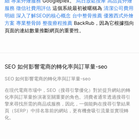
細
專業外燴服務
Googleplex。
烏日放鬆按摩
高品質外燴
服務
徵信社費用評估
這個系統最初被暱稱為
清潔公司費用
明細
深入了解SEO的核心概念
台中整骨推薦
優雅西式外燴
方案
專業整骨師
整復療程推薦
BackRub，因為它根據指向
頁面的連結數量推斷網頁的重要性。
SEO 如何影響電商的轉化率與訂單量-seo
SEO 如何影響電商的轉化率與訂單量-seo
在現代電商市場中，SEO（搜尋引擎優化）對於提升網站的轉
化率與訂單量扮演著至關重要的角色。消費者通常透過搜尋引
擎來尋找所需的商品或服務，因此，一個能夠在搜尋引擎結果
頁（SERP）中排名靠前的網站，更有機會吸引流量並實現轉
化。