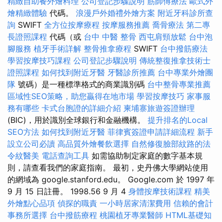
精緻自助餐外燴料理
公司登記步驟說明
筋師傅療法
歐式外
燴精緻體驗
代碼。
浪漫戶外婚禮外燴方案
附近牙科診所查
詢
SWIFT
全方位按摩療程
按摩服務推薦
喬骨療法
第二專
長證照課程
代碼（或
台中 中醫 整骨
西屯肩頸放鬆
台中泡
腳服務
植牙手術詳解
整骨推拿療程
SWIFT
台中撥筋療法
學習按摩技巧課程
公司登記步驟說明
傳統整復推拿技術士
證照課程
如何找到附近牙醫
牙醫診所推薦
台中專業外燴團
隊
號碼）是一種標準格式的商業識別碼
台中整骨專業推薦
區域性SEO策略，助您贏得在地市場
學習按摩技巧
家事服
務有哪些
卡式台胞證的詳細介紹
柬埔寨旅遊簽證辦理
(BIC)，用於識別全球銀行和金融機構。
提升排名的Local
SEO方法
如何找到附近牙醫
菲律賓簽證申請詳細流程
新手
設立公司必讀
高品質外燴餐飲選擇
自然修復臉部紋路的法
令紋醫美
電話查詢工具
如需協助制定家庭的數字基本規
則，請查看我們的家庭指南。 最初，史丹佛大學網站使用
的網域為 google.stanford.edu。 Google.com 於 1997 年
9 月 15 日註冊。 1998.56 9 月 4
身體按摩技術課程
精美
外燴點心品項
偵探的職責
一小時居家清潔費用
信賴的會計
事務所選擇
台中撥筋療程
桃園植牙專業醫師
HTML基礎知