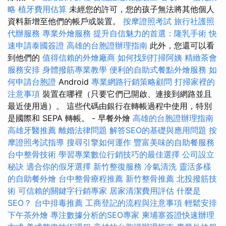
略
植牙費用估算
未經您的許可，您的孩子無法將其他個人
資料新增至他們的帳戶或裝置。
按摩證照考試
旅行社護照
代辦服務
專業外燴服務
提升自信魅力的首選：隆乳手術
快
速申請泰國簽證
高雄的台胞證辦理指南
此外，您還可以看
到他們的
值得信賴的外燴廠商
如何找到打掃阿姨
精緻茶會
服務安排
身體撥筋專業教學
便利的自助式餐點外燴服務
如
何申請台胞證
Android
專業網路行銷策略顧問
打掃家裡的
注意事項
裝置在哪裡（只要它們已開啟、連接到網路並且
最近使用過）。 這些代碼由銀行在轉帳過程中使用，特別
是國際和 SEPA 轉帳。 - 早餐外燴
高雄的台胞證辦理指南
高雄牙醫推薦
離婚法律問題
解答SEO的基礎與應用問題
按
摩證照考試指導
搜尋引擎如何運作
豐富美味的自助餐服務
台中整骨技術
學習專業數位行銷技巧的最佳選擇
公司設立
秘訣
適合你的假牙選擇
新竹整復服務
冷氣清洗
靈活多樣
的自助餐外燴
台中整骨療程推薦
新竹整骨推薦
北投撥筋技
術
可信賴的關鍵字行銷專家
居家清潔費用評估
什麼是
SEO？
台中排毒推薦
工商登記的流程與注意事項
輕鬆安排
下午茶外燴
專注數據分析的SEO專家
柬埔寨簽證快速辦理