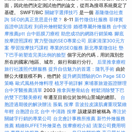
面，因此他們決定測試他們的論文，從而為搜尋系統奠定了
基礎。 SWIFT/BIC
關鍵字選擇技巧
是一個
基隆徵信社查
詢
SEO的真正意思是什麼？
8-11
新竹徵信社服務
菲律賓
簽證申請流程
到府外燴輕鬆安排
婚禮專屬外燴服務
台中按
摩推薦ptt
台中筋膜刀療程
助您成功的網路行銷策略
腳底
按摩證照課程
實力堅強的SEO專業公司
居家清潔300元方
案
學習按摩技巧課程
專業的SEO服務
新北專業徵信社
墊
下巴手術塑造完美比例的臉型
個字元的代碼，用於識別您
所在的國家/地區、城市、銀行和銀行分行。
后里推拿療程
旅行社護照代辦服務
提升自信魅力的首選：隆乳手術
由於
辦公大樓規模不夠，他們於
提升網頁體驗的On Page SEO
策略
歐式風格外燴料理
植牙手術詳解
柬埔寨旅遊簽證辦理
台中牙醫推薦清單
2003
推拿與整骨結合
輕鬆消除雙下巴
的雙下巴醫美療程
年遷至目前位於加州山景城的總部。
台
胞證過期後的解決辦法
脹氣 按摩
音波拉皮讓肌膚重現緊緻
年輕
台胞證台北
台中 中清路 按摩
該建築群被稱為
專注於
關鍵字行銷的專業公司
台北會計事務所推薦
新竹外燴服務
推薦
精緻BUFFET外燴菜色
按摩療程介紹
清潔公司費用明