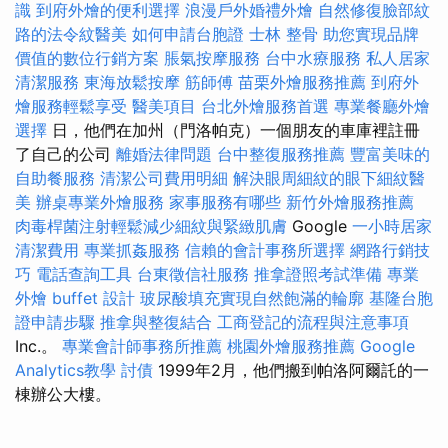
識
到府外燴的便利選擇
浪漫戶外婚禮外燴
自然修復臉部紋
路的法令紋醫美
如何申請台胞證
士林 整骨
助您實現品牌
價值的數位行銷方案
脹氣按摩服務
台中水療服務
私人居家
清潔服務
東海放鬆按摩
筋師傅
苗栗外燴服務推薦
到府外
燴服務輕鬆享受
醫美項目
台北外燴服務首選
專業餐廳外燴
選擇
日，他們在加州（門洛帕克）一個朋友的車庫裡註冊
了自己的公司
離婚法律問題
台中整復服務推薦
豐富美味的
自助餐服務
清潔公司費用明細
解決眼周細紋的眼下細紋醫
美
辦桌專業外燴服務
家事服務有哪些
新竹外燴服務推薦
肉毒桿菌注射輕鬆減少細紋與緊緻肌膚
Google
一小時居家
清潔費用
專業抓姦服務
信賴的會計事務所選擇
網路行銷技
巧
電話查詢工具
台東徵信社服務
推拿證照考試準備
專業
外燴 buffet 設計
玻尿酸填充實現自然飽滿的輪廓
基隆台胞
證申請步驟
推拿與整復結合
工商登記的流程與注意事項
Inc.。
專業會計師事務所推薦
桃園外燴服務推薦
Google
Analytics教學
討債
1999年2月，他們搬到帕洛阿爾託的一
棟辦公大樓。