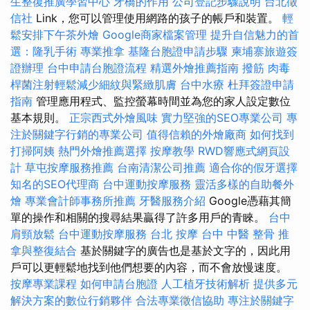
生整復推廣學習中心
牙橋的作用
公司登記步驟說明
台北徵
信社
Link，您可以管理使用網路的孩子的帳戶和裝置。
輕
鬆安排下午茶外燴
Google商家檔案管理
提升自信魅力的首
選：隆乳手術
專業推拿
基隆台胞證申請步驟
柬埔寨旅遊簽
證辦理
台中申請台胞證流程
精選外燴推薦指南
撥筋
肉毒
桿菌注射輕鬆減少細紋與緊緻肌膚
台中水療
杜拜簽證申請
指南
管理應用程式、監控螢幕時間並為您的家人設定數位
基本規則。
正宗西式外燴風味
實力堅強的SEO專業公司
專
注於關鍵字行銷的專業公司
值得信賴的外燴廠商
如何找到
打掃阿姨
熱門外燴推薦選擇
按摩教學
RWD響應式網頁設
計
草屯按摩服務推薦
台南清潔公司推薦
適合你的假牙選擇
知名的SEO代理商
台中運動按摩服務
靈活多樣的自助餐外
燴
專業會計師事務所推薦
牙醫服務介紹
Google憑藉其簡
單的操作和相關的搜尋結果贏得了許多用戶的青睞。
台中
肩頸放鬆
台中運動按摩服務
台北 按摩
台中 中醫 整骨
推
拿與整復結合
基於關鍵字的廣告也是基於文字的，因此用
戶可以更輕鬆地找到他們想要的內容，而不會放慢速度。
按摩專業課程
如何申請台胞證
人工植牙技術解析
提供多元
解決方案的數位行銷夥伴
合法專業徵信協助
專注於關鍵字