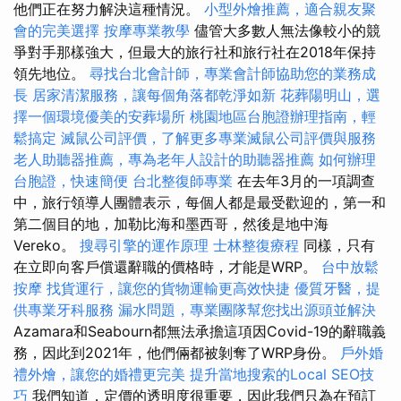
他們正在努力解決這種情況。
小型外燴推薦，適合親友聚
會的完美選擇
按摩專業教學
儘管大多數人無法像較小的競
爭對手那樣強大，但最大的旅行社和旅行社在2018年保持
領先地位。
尋找台北會計師，專業會計師協助您的業務成
長
居家清潔服務，讓每個角落都乾淨如新
花葬陽明山，選
擇一個環境優美的安葬場所
桃園地區台胞證辦理指南，輕
鬆搞定
滅鼠公司評價，了解更多專業滅鼠公司評價與服務
老人助聽器推薦，專為老年人設計的助聽器推薦
如何辦理
台胞證，快速簡便
台北整復師專業
在去年3月的一項調查
中，旅行領導人團體表示，每個人都是最受歡迎的，第一和
第二個目的地，加勒比海和墨西哥，然後是地中海
Vereko。
搜尋引擎的運作原理
士林整復療程
同樣，只有
在立即向客戶償還辭職的價格時，才能是WRP。
台中放鬆
按摩
找貨運行，讓您的貨物運輸更高效快捷
優質牙醫，提
供專業牙科服務
漏水問題，專業團隊幫您找出源頭並解決
Azamara和Seabourn都無法承擔這項因Covid-19的辭職義
務，因此到2021年，他們倆都被剝奪了WRP身份。
戶外婚
禮外燴，讓您的婚禮更完美
提升當地搜索的Local SEO技
巧
我們知道，定價的透明度很重要，因此我們只為在預訂