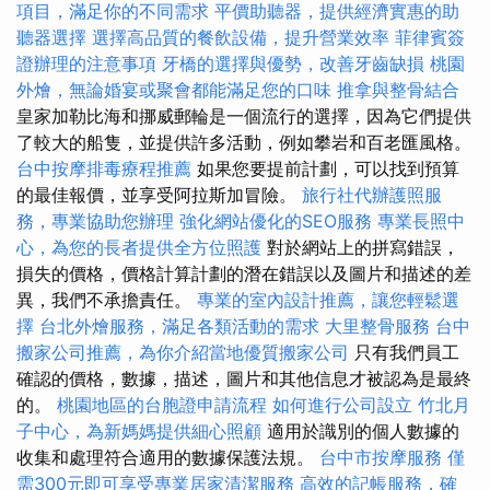
項目，滿足你的不同需求
平價助聽器，提供經濟實惠的助
聽器選擇
選擇高品質的餐飲設備，提升營業效率
菲律賓簽
證辦理的注意事項
牙橋的選擇與優勢，改善牙齒缺損
桃園
外燴，無論婚宴或聚會都能滿足您的口味
推拿與整骨結合
皇家加勒比海和挪威郵輪是一個流行的選擇，因為它們提供
了較大的船隻，並提供許多活動，例如攀岩和百老匯風格。
台中按摩排毒療程推薦
如果您要提前計劃，可以找到預算
的最佳報價，並享受阿拉斯加冒險。
旅行社代辦護照服
務，專業協助您辦理
強化網站優化的SEO服務
專業長照中
心，為您的長者提供全方位照護
對於網站上的拼寫錯誤，
損失的價格，價格計算計劃的潛在錯誤以及圖片和描述的差
異，我們不承擔責任。
專業的室內設計推薦，讓您輕鬆選
擇
台北外燴服務，滿足各類活動的需求
大里整骨服務
台中
搬家公司推薦，為你介紹當地優質搬家公司
只有我們員工
確認的價格，數據，描述，圖片和其他信息才被認為是最終
的。
桃園地區的台胞證申請流程
如何進行公司設立
竹北月
子中心，為新媽媽提供細心照顧
適用於識別的個人數據的
收集和處理符合適用的數據保護法規。
台中市按摩服務
僅
需300元即可享受專業居家清潔服務
高效的記帳服務，確