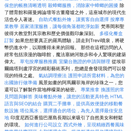
保您的帳務清晰透明
殺蟑螂服務，消除家中蟑螂的困擾
除
了體育館和羅曼姆論壇等古董廢墟之外，這座城市的現代生
活也令人著迷。
自助式餐點外燴，讓賓客自由選擇
按摩專
業教學
居家清潔服務，讓每個角落都乾淨如新
梵蒂岡和聖
彼得大教堂對其宗教和歷史價值觀印象深刻。
多樣化餐盒
訂製
如果您想要真正的羅馬體驗，請走到Trevi噴泉，將硬
幣扔進水中，以期獲得未來的回報。 那些在這裡訪問的人
經常包括浪漫的咖啡館，魔法塞納河散步和令人驚嘆的建築
偉大。
草屯按摩服務推薦
宜蘭台胞證的申請與辦理
從埃菲
爾鐵塔到盧浮宮的精彩藝術系列，您總是會發現我們可以發
現的特殊之處。
氣結調理療法
護照申請所需材料，為您的
出國旅行做準備
風景如畫的阿馬爾菲海岸的珍珠之一，您
還可以了解製作當地檸檬菜的秘密。
專業推拿
換護照的常
見問題與解答
美味餐點外燴，讓您的活動更具特色
HTML
語言與SEO的結合
購買二手攤車，提供高效便捷的移動餐
飲設施
塔位風水，選擇適合的塔位，為先人選擇最佳安息
地
印度尼西亞番茄巴厘島長期以來吸引了自然美女和輕鬆
的環境。
如何進行公司設立
西式外燴，呈現精緻西餐風味