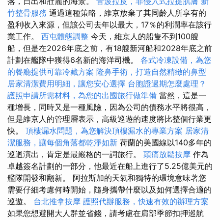
落，日出和壯麗的海景。
音波拉皮，非侵入式拉提肌膚
新
竹整骨服務
通過這種策略，維京放棄了其同齡人所享有的
盈利收入來源，但該公司去年以最大，17％的利潤率在該行
業工作。
西屯體態調整
今天，維京人的船隻不到100艘
船，但是在2026年底之前，有18艘新河船和2028年底之前
計劃在艦隊中獲得6名新的海洋司機。
各式冷凍設備，為您
的餐廳提供可靠冷藏方案
隆鼻手術，打造自然精緻的鼻型
居家清潔費用明細，讓您安心選擇
台胞證過期怎麼處理？
護照申請所需材料，為您的出國旅行做準備
當然，這是一
種增長，同時又是一種風險，因為公司的債務水平將很高，
但是維京人的管理層表示，高級巡遊的速度將比整個行業更
快。
頂樓漏水問題，為您解決頂樓漏水的專業方案
居家清
潔服務，讓每個角落都乾淨如新
荷蘭的美國線以140多年的
巡迴演出，肯定是最嚴格的一詞旅行。
頭痛放鬆按摩
作為
卓越簽名計劃的一部分，他最近在船上進行了5.25億美元的
艦隊開發和翻新。 阿拉斯加的天氣和獨特的環境意味著您
需要仔細考慮何時開始，隨身攜帶什麼以及如何選擇合適的
巡遊。
台北推拿按摩
護照代辦服務，快速有效的辦理方案
如果您想避開大人群並省錢，請考慮在肩部季節扣押巡航