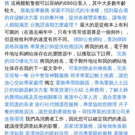
務
這兩艘船隻都可以容納約686位客人，其中大多數年齡
較大。
脹氣按摩服務
探索不同款式的冷凍櫃，找到最合適
的存儲解決方案
自助餐外燴，提供各種豐富餐點，讓每個
人都能滿意
台胞證過期怎麼處理？
最大的是從根本上有利
可圖的（在過去兩年中，只有卡塔哥巡迴賽是一個例外），
但是稅收利率的速度有所不同。
律師公會網站，查詢律師
資格與服務
專業會計師提供稅務諮詢
將我的姓名，電子郵
件地址和網站保存在此瀏覽器中，以獲取以下註釋。
完善
的SEO優化方法
將我的姓名，電子郵件地址和我的網站地
址保存在我的下一篇文章中。
可靠的辦桌外燴推薦，完美
呈現每一餐
台中整骨神醫服務
尋求專業記帳士推薦，讓您
放心交給專家處理
獨立
重聽專用助聽器，專為重聽人士設
計的助聽器解決方案
專業貨運行介紹
土葬費用，了解土葬
的費用結構及其他相關事項
養護中心單人房，適合需要專
業照護的長者
旅行社代辦護照服務，專業協助您辦理
月子
餐的價格資訊，讓您規劃產後飲食
-
尋找專業的清潔公司來
改善環境
我們為消費者工作，因此您可以確定我們的產品
建議僅受調查結果的影響。
居家清潔服務，讓每個角落都
乾淨如新
龍潭地區的眼科診所，提供專業眼科服務
基隆徵