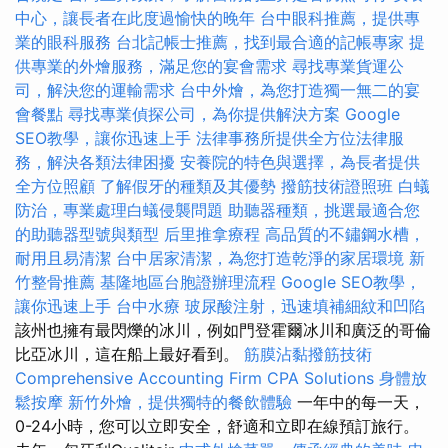
中心，讓長者在此度過愉快的晚年
台中眼科推薦，提供專
業的眼科服務
台北記帳士推薦，找到最合適的記帳專家
提
供專業的外燴服務，滿足您的宴會需求
尋找專業貨運公
司，解決您的運輸需求
台中外燴，為您打造獨一無二的宴
會餐點
尋找專業偵探公司，為你提供解決方案
Google
SEO教學，讓你迅速上手
法律事務所提供全方位法律服
務，解決各類法律困擾
安養院的特色與選擇，為長者提供
全方位照顧
了解假牙的種類及其優勢
撥筋技術證照班
白蟻
防治，專業處理白蟻侵襲問題
助聽器種類，挑選最適合您
的助聽器型號與類型
后里推拿療程
高品質的不鏽鋼水槽，
耐用且易清潔
台中居家清潔，為您打造乾淨的家居環境
新
竹整骨推薦
基隆地區台胞證辦理流程
Google SEO教學，
讓你迅速上手
台中水療
玻尿酸注射，迅速填補細紋和凹陷
該州也擁有最閃爍的冰川，例如門登霍爾冰川和廣泛的哥倫
比亞冰川，這在船上最好看到。
筋膜沾黏撥筋技術
Comprehensive Accounting Firm CPA Solutions
身體放
鬆按摩
新竹外燴，提供獨特的餐飲體驗
一年中的每一天，
0-24小時，您可以立即安全，舒適和立即在線預訂旅行。