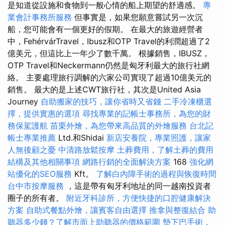
是知道從設施和食物到一般心情的船上期望的舒適感。
專
業會計事務所服務
但事實是，如果您願意嘗試另一次沉
船，您可能會有一個更好的假期。 在最大的旅遊經營者
中，FehérvárTravel，Ibusz和OTP Travel的利潤超過了2
億美元，但這比上一年少了數千萬。 根據銷售，IBUSZ，
OTP Travel和Neckermann仍然是匈牙利最大的旅行社網
絡。 主要處理旅行調解的六家公司實現了超過10億美元的
銷售。 最大的是上述CWT旅行社，其次是United Asia
Journey
自助搬家的技巧，讓你省時又省錢
二手冷凍櫃選
擇，提供實惠的選項
尋找專業的記帳士事務所，為您的財
務保駕護航
苗栗外燴，為您帶來高品質的外燴服務
台北記
帳士專業推薦
Ltd.和Shidai
新店安養院，專業照護，讓家
人無後顧之憂
中清路放鬆按摩
土葬費用，了解土葬的費用
結構及其他相關事項
網路行銷的全面解決方案
168
強化網
站優化的SEO服務
Kft。
了解白內障手術的過程與恢復時間
台中市按摩服務
，這是帶有匈牙利地址的同一越南投資者
圈子的所有者。
附近牙科診所，方便快捷的口腔健康解決
方案
自助式餐點外燴，讓賓客自由選擇
推拿與整復結合
助
聽器多少錢？了解市面上助聽器的價格範圍
墊下巴手術，