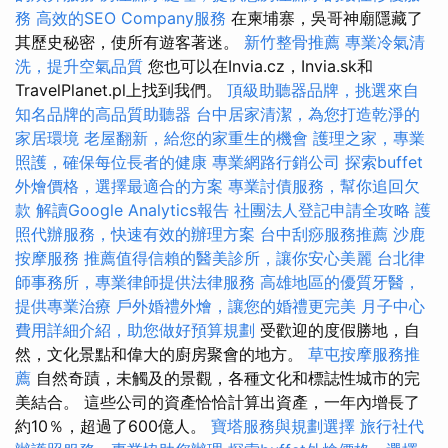
務
高效的SEO Company服務
在柬埔寨，吳哥神廟隱藏了
其歷史秘密，使所有遊客著迷。
新竹整骨推薦
專業冷氣清
洗，提升空氣品質
您也可以在Invia.cz，Invia.sk和
TravelPlanet.pl上找到我們。
頂級助聽器品牌，挑選來自
知名品牌的高品質助聽器
台中居家清潔，為您打造乾淨的
家居環境
老屋翻新，給您的家重生的機會
護理之家，專業
照護，確保每位長者的健康
專業網路行銷公司
探索buffet
外燴價格，選擇最適合的方案
專業討債服務，幫你追回欠
款
解讀Google Analytics報告
社團法人登記申請全攻略
護
照代辦服務，快速有效的辦理方案
台中刮痧服務推薦
沙鹿
按摩服務
推薦值得信賴的醫美診所，讓你安心美麗
台北律
師事務所，專業律師提供法律服務
高雄地區的優質牙醫，
提供專業治療
戶外婚禮外燴，讓您的婚禮更完美
月子中心
費用詳細介紹，助您做好預算規劃
受歡迎的度假勝地，自
然，文化景點和偉大的廚房聚會的地方。
草屯按摩服務推
薦
自然奇蹟，未觸及的景觀，各種文化和標誌性城市的完
美結合。 這些公司的資產恰恰計算出資產，一年內增長了
約10％，超過了600億人。
寶塔服務與規劃選擇
旅行社代