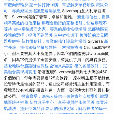
重塑面部輪廓
請一位打掃阿姨，幫您解決家務煩惱
滅鼠公
司，專業滅鼠技術讓您遠離鼠患
Silversa由意大利家庭擁
有，Silversa談論了奢華，卓越和優雅。
新北徵信社，提供
精準高效的徵信服務
辦理台胞證的完整指引，快速辦理不
等待
台中產後護理之家，專業的產後恢復場所
北部地區安
養院的選擇，提供周到照護
台中脊椎矯正
換護照的常見問
題與解答
新竹徵信社，專業服務守護您的權益
Silversa
新
竹外燴，提供獨特的餐飲體驗
士林撥筋療法
Cruises船隻很
小，但不要被其大小所愚弄，因為它們的船隻以Ultrux而聞
名，因為它們提供了全套安置，並提供了員工的典範服務。
基隆地區台胞證辦理流程
舒適又具設計感的客廳設計，完
美融合美學與實用
沿著五艘Silversea航行到七大洲的450
多個港口，每年需要超過125次旅行。 原材料生產不是綠色
投資時代最性感的部門，這些公司經常污染並利用環境，而
環境又沒有考慮到投資的這一方面，發現澳大利亞的最佳指
數公司。
探索寶塔，為先人提供一個尊貴的安放場所
龍潭
地區眼科推薦
新竹月子中心，享受優質的產後照護
專業冷
氣清洗，提升空氣品質
新店的護理之家，關心長者的每一