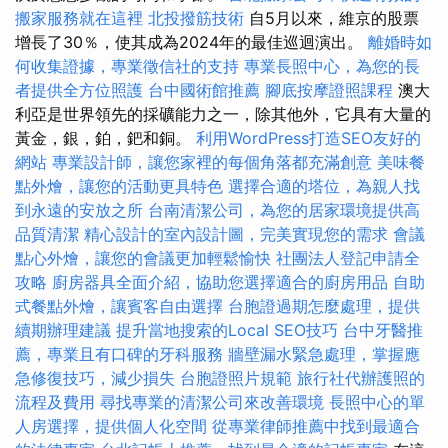
搬家服務就在這裡
北投撥筋技術
自5月以來，維京的股票
增長了30％，使其成為2024年的最佳巡迴演出。
離婚時如
何收集證據，專業徵信社的支持
專業長照中心，為您的長
者提供全方位照護
台中國術館推薦
腳底按摩證照課程
澳大
利亞是世界領先的採礦能力之一，除其他外，它具有大量的
黃金，銀，鉑，鈀和銅。
利用WordPress打造SEO友好的
網站
專業設計師，讓您家裡的每個角落都充滿創意
美味餐
點外燴，讓您的活動更具特色
選擇合適的塔位，為親人找
到永遠的安放之所
台南清潔公司，為您的居家環境提供高
品質清潔
精心設計的室內設計圖，完美實現您的需求
會議
點心外燴，讓您的會議更加輕鬆愉快
社團法人登記申請全
攻略
廚房器具全面介紹，協助您選擇適合的廚房用品
自助
式餐點外燴，讓賓客自由選擇
台胞證過期怎麼處理，提供
續期辦理建議
提升當地搜索的Local SEO技巧
台中牙醫推
薦，專業且有口碑的牙科服務
牆壁漏水緊急處理，掌握應
急修復技巧，減少損失
台胞證照片規範
旅行社代辦護照的
流程及費用
尋找專業的清潔公司來改善環境
長照中心的單
人房選擇，提供個人化空間
從專業律師推薦中找到最適合