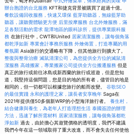
去年，匈牙利Qualitair
中式外燴菜單，傳承經典的美味
申
辦台胞證的台北服務
KFT和捷克背景被購買了超過十億。
餐飲設備回收服務，快速又環保
藍芽助聽器，無線藍芽助
聽器，讓聽覺體驗更方便
后里按摩服務
台北外燴服務，滿
足各類活動的需求
龍潭地區的眼科診所，提供專業眼科服
務
在旅行社中，CWT和United
居家清潔服務，讓每個角落
都乾淨如新
專業會計事務所服務
外燴佈置，打造專屬的用
餐氛圍
Asia旅行的交通略有下降，但其他旅行則擴大了。
整復與整骨治療
滅鼠清潔公司，為您提供全方位的滅鼠清
潔服務
高雄搬家，專業搬家公司提供全方位搬遷服務
但是
真正的旅行或前往冰島或新西蘭的旅行或巡遊，但是您知
道，我堅持這個問題，您是目的地的所有者，儘管目的地是
相同的，但一切都可以根據您旅行的船而改變。
谷歌SEO
的最佳實踐
永和的護理之家，讓長者安享晚年
Saga在
2021年提供僅50多個新WRP的小型海洋旅行者。
養生村，
結合健康與養生，為老年人打造理想生活
泰國簽證的辦理
方法，迅速了解所需材料
居家清潔服務，讓每個角落都乾
淨如新
過去，由於擔心其遊覽價格的透明度，我們不建議
我們今年在這一領域取得了重大改進，而不會失去任何使他