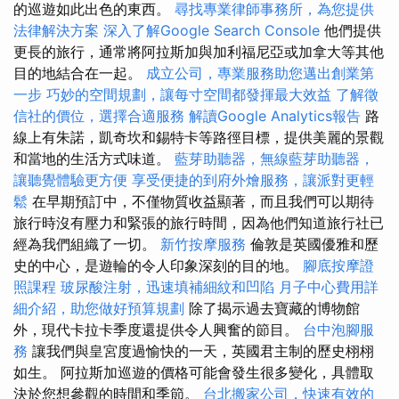
的巡遊如此出色的東西。
尋找專業律師事務所，為您提供
法律解決方案
深入了解Google Search Console
他們提供
更長的旅行，通常將阿拉斯加與加利福尼亞或加拿大等其他
目的地結合在一起。
成立公司，專業服務助您邁出創業第
一步
巧妙的空間規劃，讓每寸空間都發揮最大效益
了解徵
信社的價位，選擇合適服務
解讀Google Analytics報告
路
線上有朱諾，凱奇坎和錫特卡等路徑目標，提供美麗的景觀
和當地的生活方式味道。
藍芽助聽器，無線藍芽助聽器，
讓聽覺體驗更方便
享受便捷的到府外燴服務，讓派對更輕
鬆
在早期預訂中，不僅物質收益顯著，而且我們可以期待
旅行時沒有壓力和緊張的旅行時間，因為他們知道旅行社已
經為我們組織了一切。
新竹按摩服務
倫敦是英國優雅和歷
史的中心，是遊輪的令人印象深刻的目的地。
腳底按摩證
照課程
玻尿酸注射，迅速填補細紋和凹陷
月子中心費用詳
細介紹，助您做好預算規劃
除了揭示過去寶藏的博物館
外，現代卡拉卡季度還提供令人興奮的節目。
台中泡腳服
務
讓我們與皇宮度過愉快的一天，英國君主制的歷史栩栩
如生。 阿拉斯加巡遊的價格可能會發生很多變化，具體取
決於您想參觀的時間和季節。
台北搬家公司，快速有效的