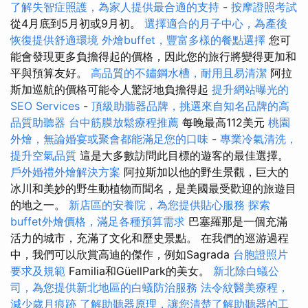
了解失智症照護，為家人提供最合適的支持
-
按摩證照考試
從4月底到5月初或9月初。
選擇適合的月子中心，為產後
恢復提供舒適環境
外燴buffet，豐富多樣的餐點選擇
您可
能會發現更多負擔得起的價格，因此您的旅行將變得更加和
平與預算友好。
高品質的不鏽鋼水槽，耐用且易清潔
阿拉
斯加巡航的價格可能令人驚訝地負擔得起
提升網站曝光的
SEO Services
-
頂級助聽器品牌，挑選來自知名品牌的高
品質助聽器
台中筋膜放鬆療程推薦
每晚最高112美元
桃園
外燴，無論婚宴或聚會都能滿足您的口味
-
專業冷氣清洗，
提升空氣品質
這是大多數訪問此目標的遊客的最佳選擇。
戶外婚禮外燴解決方案
阿拉斯加以他的野生景觀，巨大的
冰川和美妙的野生動植物而聞名，是美國最受歡迎的旅遊目
的地之一。
新店區的安養院，為您提供貼心服務
探索
buffet外燴價格，滿足各種預算需求
巴塞羅那是一個充滿
活力的城市，充滿了文化和歷史景點。 在我們的巡游過程
中，我們可以欣賞高迪的傑作，例如Sagrada
台胞證照片
要求及規範
Familia和GüellPark的美女。
新北除白蟻公
司，為您提供新北地區的白蟻防治服務
法令紋醫美療程，
減少歲月痕跡
了解助聽器原理，讓您清楚了解助聽器的工