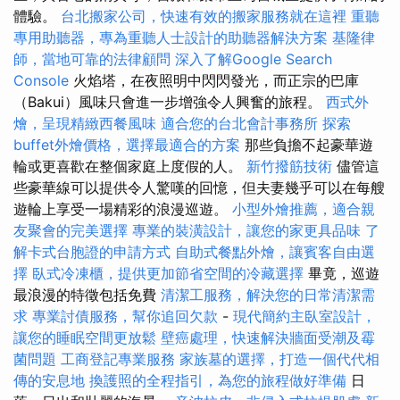
體驗。
台北搬家公司，快速有效的搬家服務就在這裡
重聽
專用助聽器，專為重聽人士設計的助聽器解決方案
基隆律
師，當地可靠的法律顧問
深入了解Google Search
Console
火焰塔，在夜照明中閃閃發光，而正宗的巴庫
（Bakui）風味只會進一步增強令人興奮的旅程。
西式外
燴，呈現精緻西餐風味
適合您的台北會計事務所
探索
buffet外燴價格，選擇最適合的方案
那些負擔不起豪華遊
輪或更喜歡在整個家庭上度假的人。
新竹撥筋技術
儘管這
些豪華線可以提供令人驚嘆的回憶，但夫妻幾乎可以在每艘
遊輪上享受一場精彩的浪漫巡遊。
小型外燴推薦，適合親
友聚會的完美選擇
專業的裝潢設計，讓您的家更具品味
了
解卡式台胞證的申請方式
自助式餐點外燴，讓賓客自由選
擇
臥式冷凍櫃，提供更加節省空間的冷藏選擇
畢竟，巡遊
最浪漫的特徵包括免費
清潔工服務，解決您的日常清潔需
求
專業討債服務，幫你追回欠款
-
現代簡約主臥室設計，
讓您的睡眠空間更放鬆
壁癌處理，快速解決牆面受潮及霉
菌問題
工商登記專業服務
家族墓的選擇，打造一個代代相
傳的安息地
換護照的全程指引，為您的旅程做好準備
日