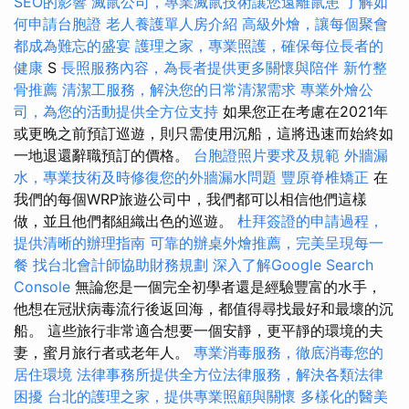
SEO的影響
滅鼠公司，專業滅鼠技術讓您遠離鼠患
了解如
何申請台胞證
老人養護單人房介紹
高級外燴，讓每個聚會
都成為難忘的盛宴
護理之家，專業照護，確保每位長者的
健康
S
長照服務內容，為長者提供更多關懷與陪伴
新竹整
骨推薦
清潔工服務，解決您的日常清潔需求
專業外燴公
司，為您的活動提供全方位支持
如果您正在考慮在2021年
或更晚之前預訂巡遊，則只需使用沉船，這將迅速而始終如
一地退還辭職預訂的價格。
台胞證照片要求及規範
外牆漏
水，專業技術及時修復您的外牆漏水問題
豐原脊椎矯正
在
我們的每個WRP旅遊公司中，我們都可以相信他們這樣
做，並且他們都組織出色的巡遊。
杜拜簽證的申請過程，
提供清晰的辦理指南
可靠的辦桌外燴推薦，完美呈現每一
餐
找台北會計師協助財務規劃
深入了解Google Search
Console
無論您是一個完全初學者還是經驗豐富的水手，
他想在冠狀病毒流行後返回海，都值得尋找最好和最壞的沉
船。 這些旅行非常適合想要一個安靜，更平靜的環境的夫
妻，蜜月旅行者或老年人。
專業消毒服務，徹底消毒您的
居住環境
法律事務所提供全方位法律服務，解決各類法律
困擾
台北的護理之家，提供專業照顧與關懷
多樣化的醫美