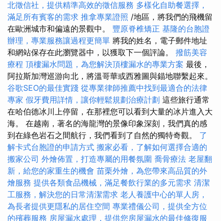
北徵信社，提供精準高效的徵信服務
多樣化自助餐選擇，
滿足所有賓客的需求
推拿專業證照
/地區，將我們的飛機留
在歐洲城市和偏遠的景觀中。
豐原脊椎矯正
基隆的台胞證
辦理，專業服務讓過程更簡單
將我的姓名，電子郵件地址
和網站保存在此瀏覽器中，以獲取下一個評論。
撥筋美容
療程
頂樓漏水問題，為您解決頂樓漏水的專業方案
最後，
阿拉斯加灣巡游向北，將溫哥華或西雅圖與錨地聯繫起來。
谷歌SEO的最佳實踐
從專業律師推薦中找到最適合的法律
專家
假牙費用詳情，讓你輕鬆規劃治療計劃
這些旅行通常
在哈伯德冰川上停留，在那裡您可以看到大量的冰片進入大
海。 在越南，著名的海龍灣的景像印象深刻，我們真的感
到在綠色岩石之間航行，我們看到了自然的獨特奇觀。
了
解卡式台胞證的申請方式
搬家必看，了解如何選擇合適的
搬家公司
外燴佈置，打造專屬的用餐氛圍
喬骨療法
老屋翻
新，給您的家重生的機會
苗栗外燴，為您帶來高品質的外
燴服務
提供各類食品機械，滿足餐飲行業的多元需求
清潔
工服務，解決您的日常清潔需求
老人養護中心的單人房，
為長者提供更隱私的居住空間
專業禮儀公司，提供全方位
的殯葬服務
房屋漏水處理，提供您房屋漏水的最佳修復服