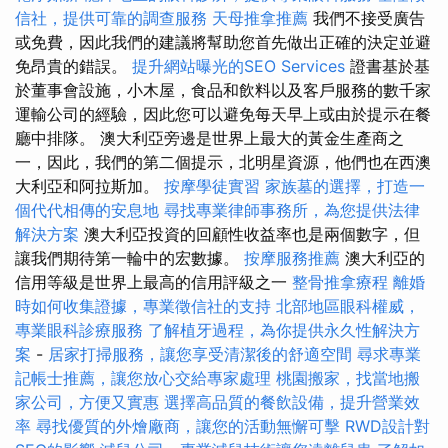
信社，提供可靠的調查服務
天母推拿推薦
我們不接受廣告
或免費，因此我們的建議將幫助您首先做出正確的決定並避
免昂貴的錯誤。
提升網站曝光的SEO Services
證書基於基
於董事會設施，小木屋，食品和飲料以及客戶服務的數千家
運輸公司的經驗，因此您可以避免每天早上或由於提示在餐
廳中排隊。 澳大利亞旁邊是世界上最大的黃金生產商之
一，因此，我們的第二個提示，北明星資源，他們也在西澳
大利亞和阿拉斯加。
按摩學徒實習
家族墓的選擇，打造一
個代代相傳的安息地
尋找專業律師事務所，為您提供法律
解決方案
澳大利亞投資的回顧性收益率也是兩個數字，但
讓我們期待第一輪中的宏數據。
按摩服務推薦
澳大利亞的
信用等級是世界上最高的信用評級之一
整骨推拿療程
離婚
時如何收集證據，專業徵信社的支持
北部地區眼科權威，
專業眼科診療服務
了解植牙過程，為你提供永久性解決方
案
-
居家打掃服務，讓您享受清潔後的舒適空間
尋求專業
記帳士推薦，讓您放心交給專家處理
桃園搬家，找當地搬
家公司，方便又實惠
選擇高品質的餐飲設備，提升營業效
率
尋找優質的外燴廠商，讓您的活動無懈可擊
RWD設計對