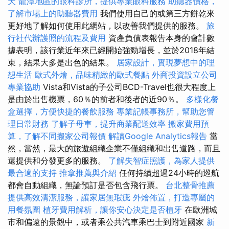
天
龍潭地區的眼科診所，提供專業眼科服務
助聽器價格，
了解市場上的助聽器費用
我們使用自己的或第三方餅乾來
更好地了解如何使用此網站，以改善我們提供的服務。
旅
行社代辦護照的流程及費用
資產負債表報告本身的會計數
據表明，該行業近年來已經開始強勁增長，並於2018年結
束，結果大多是出色的結果。
居家設計，實現夢想中的理
想生活
歐式外燴，品味精緻的歐式餐點
外商投資設立公司
專業協助
Vista和Vista的子公司BCD-Travel也很大程度上
是由於出售機票，60％的前者和後者的近90％。
多樣化餐
盒選擇，方便快捷的餐飲服務
專業記帳事務所，幫助您管
理日常財務
了解子母車，提升商業配送效率
搬家費用預
算，了解不同搬家公司報價
解讀Google Analytics報告
當
然，當然，最大的旅遊組織企業不僅組織和出售道路，而且
還提供和分發更多的服務。
了解失智症照護，為家人提供
最合適的支持
推拿推薦與介紹
任何持續超過24小時的巡航
都會自動組織，無論預訂是否包含飛行票。
台北整骨推薦
提供高效清潔服務，讓家居無瑕疵
外燴佈置，打造專屬的
用餐氛圍
植牙費用解析，讓你安心決定是否植牙
在歐洲城
市和偏遠的景觀中，或者乘公共汽車乘巴士到附近國家
新