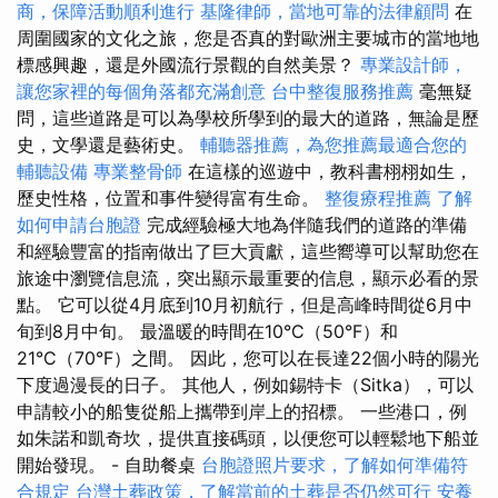
商，保障活動順利進行
基隆律師，當地可靠的法律顧問
在
周圍國家的文化之旅，您是否真的對歐洲主要城市的當地地
標感興趣，還是外國流行景觀的自然美景？
專業設計師，
讓您家裡的每個角落都充滿創意
台中整復服務推薦
毫無疑
問，這些道路是可以為學校所學到的最大的道路，無論是歷
史，文學還是藝術史。
輔聽器推薦，為您推薦最適合您的
輔聽設備
專業整骨師
在這樣的巡遊中，教科書栩栩如生，
歷史性格，位置和事件變得富有生命。
整復療程推薦
了解
如何申請台胞證
完成經驗極大地為伴隨我們的道路的準備
和經驗豐富的指南做出了巨大貢獻，這些嚮導可以幫助您在
旅途中瀏覽信息流，突出顯示最重要的信息，顯示必看的景
點。 它可以從4月底到10月初航行，但是高峰時間從6月中
旬到8月中旬。 最溫暖的時間在10°C（50°F）和
21°C（70°F）之間。 因此，您可以在長達22個小時的陽光
下度過漫長的日子。 其他人，例如錫特卡（Sitka），可以
申請較小的船隻從船上攜帶到岸上的招標。 一些港口，例
如朱諾和凱奇坎，提供直接碼頭，以便您可以輕鬆地下船並
開始發現。 - 自助餐桌
台胞證照片要求，了解如何準備符
合規定
台灣土葬政策，了解當前的土葬是否仍然可行
安養