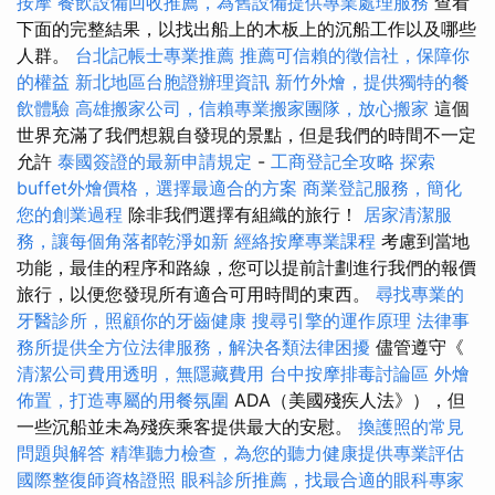
按摩
餐飲設備回收推薦，為舊設備提供專業處理服務
查看
下面的完整結果，以找出船上的木板上的沉船工作以及哪些
人群。
台北記帳士專業推薦
推薦可信賴的徵信社，保障你
的權益
新北地區台胞證辦理資訊
新竹外燴，提供獨特的餐
飲體驗
高雄搬家公司，信賴專業搬家團隊，放心搬家
這個
世界充滿了我們想親自發現的景點，但是我們的時間不一定
允許
泰國簽證的最新申請規定
-
工商登記全攻略
探索
buffet外燴價格，選擇最適合的方案
商業登記服務，簡化
您的創業過程
除非我們選擇有組織的旅行！
居家清潔服
務，讓每個角落都乾淨如新
經絡按摩專業課程
考慮到當地
功能，最佳的程序和路線，您可以提前計劃進行我們的報價
旅行，以便您發現所有適合可用時間的東西。
尋找專業的
牙醫診所，照顧你的牙齒健康
搜尋引擎的運作原理
法律事
務所提供全方位法律服務，解決各類法律困擾
儘管遵守《
清潔公司費用透明，無隱藏費用
台中按摩排毒討論區
外燴
佈置，打造專屬的用餐氛圍
ADA（美國殘疾人法》），但
一些沉船並未為殘疾乘客提供最大的安慰。
換護照的常見
問題與解答
精準聽力檢查，為您的聽力健康提供專業評估
國際整復師資格證照
眼科診所推薦，找最合適的眼科專家