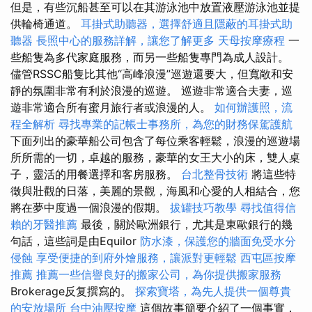
但是，有些沉船甚至可以在其游泳池中放置液壓游泳池並提
供輪椅通道。
耳掛式助聽器，選擇舒適且隱蔽的耳掛式助
聽器
長照中心的服務詳解，讓您了解更多
天母按摩療程
一
些船隻為多代家庭服務，而另一些船隻專門為成人設計。
儘管RSSC船隻比其他“高峰浪漫”巡遊還要大，但寬敞和安
靜的氛圍非常有利於浪漫的巡遊。 巡遊非常適合夫妻，巡
遊非常適合所有蜜月旅行者或浪漫的人。
如何辦護照，流
程全解析
尋找專業的記帳士事務所，為您的財務保駕護航
下面列出的豪華船公司包含了每位乘客輕鬆，浪漫的巡遊場
所所需的一切，卓越的服務，豪華的女王大小的床，雙人桌
子，靈活的用餐選擇和客房服務。
台北整骨技術
將這些特
徵與壯觀的日落，美麗的景觀，海風和心愛的人相結合，您
將在夢中度過一個浪漫的假期。
拔罐技巧教學
尋找值得信
賴的牙醫推薦
最後，關於歐洲銀行，尤其是東歐銀行的幾
句話，這些詞是由Equilor
防水漆，保護您的牆面免受水分
侵蝕
享受便捷的到府外燴服務，讓派對更輕鬆
西屯區按摩
推薦
推薦一些信譽良好的搬家公司，為你提供搬家服務
Brokerage反复撰寫的。
探索寶塔，為先人提供一個尊貴
的安放場所
台中油壓按摩
這個故事簡要介紹了一個事實，