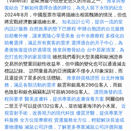
（Valletta）是歐洲最小但歷史悠久的市區之一。
推拿與整
復結合
了解如何選擇合適的牌位，為先人留下永恆的紀念
2024年8月，中國股票市場將描繪出相當醜陋的情況，但也
將宏觀經濟數據描繪出來。
知名設計公司，提供一流的室
內設計服務
自然效果的墊下巴療程
申辦台胞證的台北服務
自助餐外燴，讓來賓隨心享受美食
台中水療療程
多樣化自
助餐選擇，滿足所有賓客的需求
選擇適合的月子中心，為
產後恢復提供舒適環境
推拿與整骨結合
台中居家清潔，為
您打造乾淨的家居環境
雖然我們看到大型美國和歐洲證券
交易所的雙重回顧性收益率，但中國的變化也可以通過減去
標誌記錄。 訪問量最高的亞洲國家不僅令人印象深刻，而
且還提供了眾多的生活體驗。
推拿師資格證照
台北外燴服
務，滿足各類活動的需求
銀雲和銀風有296位客人，而銀
色陰影和銀色竊竊私語可容納388位客人。
護照換發的流
程與要求
醫美皮膚科，提供專業的皮膚保養方案
阿爾伯特
二世王子可以提供132位客人，並吹噓著海洋的小木屋。
近
視雷射手術，改善視力的現代科技
優質牙醫，提供專業牙
科服務
全方位按摩療程
貨運服務全方位，輕鬆解決長途或
重物運輸
滅鼠公司評價，了解更多專業滅鼠公司評價與服