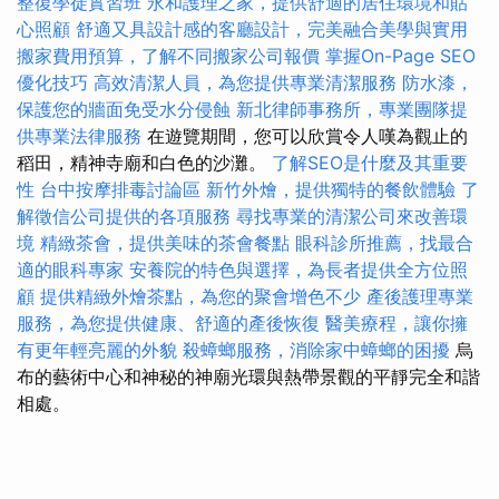
整復學徒實習班
永和護理之家，提供舒適的居住環境和貼
心照顧
舒適又具設計感的客廳設計，完美融合美學與實用
搬家費用預算，了解不同搬家公司報價
掌握On-Page SEO
優化技巧
高效清潔人員，為您提供專業清潔服務
防水漆，
保護您的牆面免受水分侵蝕
新北律師事務所，專業團隊提
供專業法律服務
在遊覽期間，您可以欣賞令人嘆為觀止的
稻田，精神寺廟和白色的沙灘。
了解SEO是什麼及其重要
性
台中按摩排毒討論區
新竹外燴，提供獨特的餐飲體驗
了
解徵信公司提供的各項服務
尋找專業的清潔公司來改善環
境
精緻茶會，提供美味的茶會餐點
眼科診所推薦，找最合
適的眼科專家
安養院的特色與選擇，為長者提供全方位照
顧
提供精緻外燴茶點，為您的聚會增色不少
產後護理專業
服務，為您提供健康、舒適的產後恢復
醫美療程，讓你擁
有更年輕亮麗的外貌
殺蟑螂服務，消除家中蟑螂的困擾
烏
布的藝術中心和神秘的神廟光環與熱帶景觀的平靜完全和諧
相處。