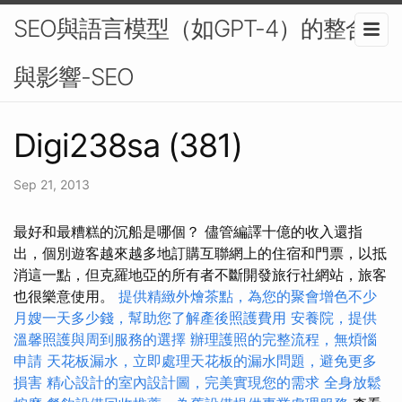
SEO與語言模型（如GPT-4）的整合
與影響-SEO
Digi238sa (381)
Sep 21, 2013
最好和最糟糕的沉船是哪個？ 儘管編譯十億的收入還指
出，個別遊客越來越多地訂購互聯網上的住宿和門票，以抵
消這一點，但克羅地亞的所有者不斷開發旅行社網站，旅客
也很樂意使用。
提供精緻外燴茶點，為您的聚會增色不少
月嫂一天多少錢，幫助您了解產後照護費用
安養院，提供
溫馨照護與周到服務的選擇
辦理護照的完整流程，無煩惱
申請
天花板漏水，立即處理天花板的漏水問題，避免更多
損害
精心設計的室內設計圖，完美實現您的需求
全身放鬆