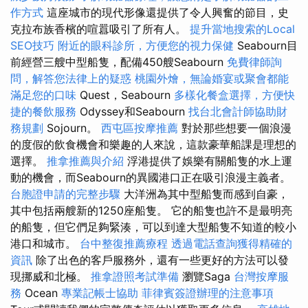
作方式
這座城市的現代形像還提供了令人興奮的節目，史
克拉布族香檳的喧囂吸引了所有人。
提升當地搜索的Local
SEO技巧
附近的眼科診所，方便您的視力保健
Seabourn目
前經營三艘中型船隻，配備450艘Seabourn
免費律師詢
問，解答您法律上的疑惑
桃園外燴，無論婚宴或聚會都能
滿足您的口味
Quest，Seabourn
多樣化餐盒選擇，方便快
捷的餐飲服務
Odyssey和Seabourn
找台北會計師協助財
務規劃
Sojourn。
西屯區按摩推薦
對於那些想要一個浪漫
的度假的飲食機會和樂趣的人來說，這款豪華船課是理想的
選擇。
推拿推薦與介紹
浮港提供了娛樂有關船隻的水上運
動的機會，而Seabourn的異國港口正在吸引浪漫主義者。
台胞證申請的完整步驟
大洋洲為其中型船隻而感到自豪，
其中包括兩艘新的1250座船隻。 它的船隻也許不是最明亮
的船隻，但它們足夠緊湊，可以到達大型船隻不知道的較小
港口和城市。
台中整復推薦療程
透過電話查詢獲得精確的
資訊
除了出色的客戶服務外，還有一些更好的方法可以發
現挪威和北極。
推拿證照考試準備
瀏覽Saga
台灣按摩服
務
Ocean
專業記帳士協助
菲律賓簽證辦理的注意事項