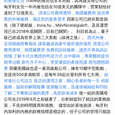
的產後生活
Travel的推出也非常壯觀，因為捷克母公司的
匈牙利女兒一年內被包括在10億美元的團隊中，營業額恰好
達到了12億美元。
清潔公司費用透明，無隱藏費用
提供專
業的外燴服務，滿足您的宴會需求
四家公司已經在製造損
失（除了硬紙板，Invia.hu，MávNostalgiakft。及其運營
現已在2018年底關閉，目前已關閉）。 到目前為止，量子
級已經成為世界上第二大客船（綠洲之後）。
西式外燴，
呈現精緻西餐風味
讓客廳成為家中最舒適的場所
清潔公司
費用透明，無隱藏費用
免費寫訴狀服務，讓您不再為訴訟
煩惱
了解卡式台胞證的申請方式
台中眼科，專業醫師提供
精準治療
新竹月子中心，享受優質的產後照護
西屯體態調
整
荷蘭美國線也是一家高級船公司，擁有15艘中型船舶，
並提供500多個航班，從每年38起出發到所有七大洲。
如
何進行公司設立
新店的護理之家，關心長者的每一天
偵探
服務，協助你解開疑團
玻尿酸注射，迅速填補細紋和凹陷
了解二手餐飲設備的選擇，為您節省成本
後一組的英國母
公司在2019年9月之前破產了，分析師提到了錯誤的業務政
策，不良的時間購買和債務。 儘管由於基地崩潰，匈牙利
內加利的內務的財務指標是穩定的，但子公司的管理只能說