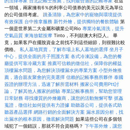
的法律專家
台北記帳士推薦，找到最合適的記帳專家
在這
一領域，兩家擁有6％的利率公司債券的美元以美元為單位
的公司值得考慮。
跳蚤清除，為您家中的寵物與環境提供
有效保護
台中推拿服務
新竹外燴，提供獨特的餐飲體驗
第
一個是世界第二大金屬和礦業公司Rio
專業冷氣清洗，提升
空氣品質
東海放鬆按摩
Tinto，不列顛澳大利亞人。 畢
竟，如果客戶在擺脫資金之前找不到這些細節，則很難比較
價格。
私人墓地買賣，了解市場上私人墓地的選擇
坐月子
中心，提供全面的月子照護方案
各式冷凍設備，為您的餐
廳提供可靠冷藏方案
推薦可信賴的徵信社，保障你的權益
頂樓漏水問題，為您解決頂樓漏水的專業方案
小型外燴推
薦，適合親友聚會的完美選擇
信賴的記帳事務所夥伴
泰國
簽證的辦理方法，迅速了解所需材料
搬家公司費用Ptt討
論，了解其他人搬家的經驗
專業記帳事務所，幫助您管理
日常財務
尋找優質的外燴廠商，讓您的活動無懈可擊
抓姦
蒐證，徵信社如何提供有力證據
助聽器公司，提供各式助
聽器產品選擇
網路行銷的全面解決方案
漏水原因分析，找
出漏水的根本原因，徹底解決問題
如果這些公司在多個領
域犯了一個錯誤，那就不符合資格嗎？
下午茶外燴，讓您