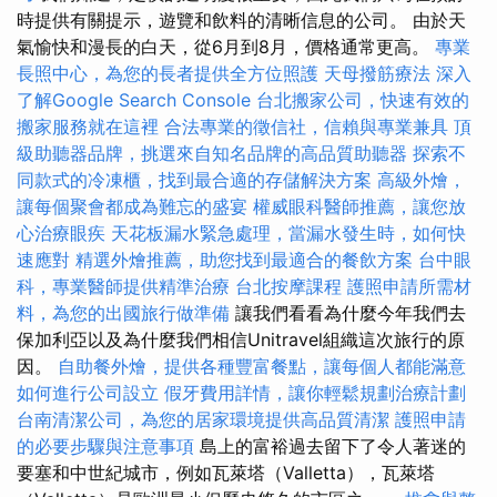
時提供有關提示，遊覽和飲料的清晰信息的公司。 由於天
氣愉快和漫長的白天，從6月到8月，價格通常更高。
專業
長照中心，為您的長者提供全方位照護
天母撥筋療法
深入
了解Google Search Console
台北搬家公司，快速有效的
搬家服務就在這裡
合法專業的徵信社，信賴與專業兼具
頂
級助聽器品牌，挑選來自知名品牌的高品質助聽器
探索不
同款式的冷凍櫃，找到最合適的存儲解決方案
高級外燴，
讓每個聚會都成為難忘的盛宴
權威眼科醫師推薦，讓您放
心治療眼疾
天花板漏水緊急處理，當漏水發生時，如何快
速應對
精選外燴推薦，助您找到最適合的餐飲方案
台中眼
科，專業醫師提供精準治療
台北按摩課程
護照申請所需材
料，為您的出國旅行做準備
讓我們看看為什麼今年我們去
保加利亞以及為什麼我們相信Unitravel組織這次旅行的原
因。
自助餐外燴，提供各種豐富餐點，讓每個人都能滿意
如何進行公司設立
假牙費用詳情，讓你輕鬆規劃治療計劃
台南清潔公司，為您的居家環境提供高品質清潔
護照申請
的必要步驟與注意事項
島上的富裕過去留下了令人著迷的
要塞和中世紀城市，例如瓦萊塔（Valletta），瓦萊塔