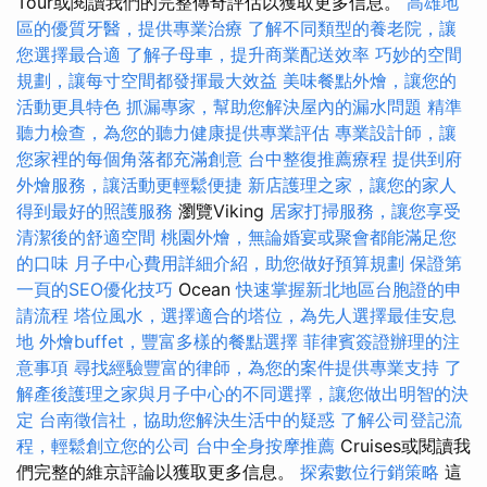
Tour或閱讀我們的完整傳奇評估以獲取更多信息。
高雄地
區的優質牙醫，提供專業治療
了解不同類型的養老院，讓
您選擇最合適
了解子母車，提升商業配送效率
巧妙的空間
規劃，讓每寸空間都發揮最大效益
美味餐點外燴，讓您的
活動更具特色
抓漏專家，幫助您解決屋內的漏水問題
精準
聽力檢查，為您的聽力健康提供專業評估
專業設計師，讓
您家裡的每個角落都充滿創意
台中整復推薦療程
提供到府
外燴服務，讓活動更輕鬆便捷
新店護理之家，讓您的家人
得到最好的照護服務
瀏覽Viking
居家打掃服務，讓您享受
清潔後的舒適空間
桃園外燴，無論婚宴或聚會都能滿足您
的口味
月子中心費用詳細介紹，助您做好預算規劃
保證第
一頁的SEO優化技巧
Ocean
快速掌握新北地區台胞證的申
請流程
塔位風水，選擇適合的塔位，為先人選擇最佳安息
地
外燴buffet，豐富多樣的餐點選擇
菲律賓簽證辦理的注
意事項
尋找經驗豐富的律師，為您的案件提供專業支持
了
解產後護理之家與月子中心的不同選擇，讓您做出明智的決
定
台南徵信社，協助您解決生活中的疑惑
了解公司登記流
程，輕鬆創立您的公司
台中全身按摩推薦
Cruises或閱讀我
們完整的維京評論以獲取更多信息。
探索數位行銷策略
這