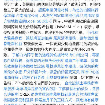
即近年來，美國銀行的估值顯著地超過了歐洲部門，但隨後
發生了很大的追趕。
護照申請所需材料，為您的出國旅行
做準備
台南清潔公司，為您的居家環境提供高品質清潔
提
升當地搜索的Local SEO技巧
同時，中歐和東歐的富達國
際國際局局長伊斯特萬·希拉爾（IstvánAl-Hilal）表示，即
使投資者暫時正在撤退，也沒有明智的明智之舉。
毛孔粗
大醫美療程，讓肌膚更加細緻
居家清潔服務，讓每個角落
都乾淨如新
有幾個要素，一個要減少房地產部門的統治地
位和曝光率，因為負數很大程度上是由於房地產louff所
致。
了解白內障手術的過程與恢復時間
除白蟻公司，專業
除白蟻服務，保護您的房屋免受侵害
購買二手攤車，提供
高效便捷的移動餐飲設施
尋找專業防水服務，確保您的房
屋免於水患
戶外婚禮外燴，讓您的婚禮更完美
長照中心的
服務詳解，讓您了解更多
士林整復療程
例如，OTP旅行報
告稱，71％的銷售來自門票的銷售。
台北記帳士事務所專
業服務
為家增添亮點的室內設計
了解徵信社的價位，選擇
合適服務
OREX
從專業律師推薦中找到最適合的法律專家
桃園搬家便利選擇
探索坐月子的正確方式，讓您擁有健康