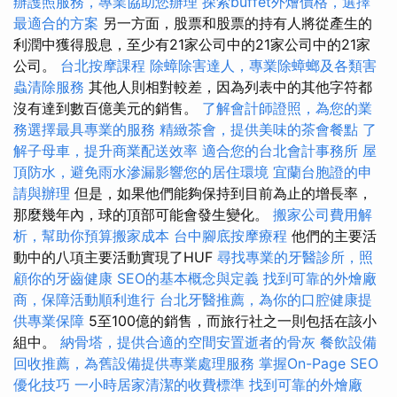
辦護照服務，專業協助您辦理
探索buffet外燴價格，選擇
最適合的方案
另一方面，股票和股票的持有人將從產生的
利潤中獲得股息，至少有21家公司中的21家公司中的21家
公司。
台北按摩課程
除蟑除害達人，專業除蟑螂及各類害
蟲清除服務
其他人則相對較差，因為列表中的其他字符都
沒有達到數百億美元的銷售。
了解會計師證照，為您的業
務選擇最具專業的服務
精緻茶會，提供美味的茶會餐點
了
解子母車，提升商業配送效率
適合您的台北會計事務所
屋
頂防水，避免雨水滲漏影響您的居住環境
宜蘭台胞證的申
請與辦理
但是，如果他們能夠保持到目前為止的增長率，
那麼幾年內，球的頂部可能會發生變化。
搬家公司費用解
析，幫助你預算搬家成本
台中腳底按摩療程
他們的主要活
動中的八項主要活動實現了HUF
尋找專業的牙醫診所，照
顧你的牙齒健康
SEO的基本概念與定義
找到可靠的外燴廠
商，保障活動順利進行
台北牙醫推薦，為你的口腔健康提
供專業保障
5至100億的銷售，而旅行社之一則包括在該小
組中。
納骨塔，提供合適的空間安置逝者的骨灰
餐飲設備
回收推薦，為舊設備提供專業處理服務
掌握On-Page SEO
優化技巧
一小時居家清潔的收費標準
找到可靠的外燴廠