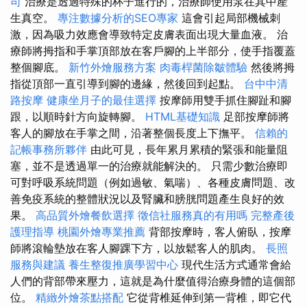
司
治療是透過特殊的杯子進行的，治療師使用泵在其中產
生真空。
專注數據分析的SEO專家
這會引起局部機械刺
激，因為吸力效應會導致特定皮膚表面出現大量血液。 治
療師將拇指和手掌頂部放在客戶腳的上半部分，使手指覆蓋
整個腳底。
新竹外燴服務方案
肉毒桿菌除皺體驗
然後將拇
指從頂部一直引導到腳的邊緣，然後回到起點。
台中中清
路按摩
健康坐月子的最佳選擇
按摩師用雙手抓住腳趾和腳
跟，以順時針方向旋轉腳。
HTML基礎知識
足部按摩師將
客人的腳放在手掌之間，沿著整個長度上下撫平。
信賴的
記帳事務所夥伴
由此可見，長年累月累積的緊張和能量阻
塞，並不是透過單一的治療就能解決的。 只需少數治療即
可對呼吸系統問題（例如過敏、氣喘）、各種皮膚問題、改
善免疫系統的整體狀況以及腎臟和膀胱問題產生良好的效
果。
高品質外燴餐飲選擇
徵信社服務真的有用嗎
完整產後
護理指導
桃園外燴專業推薦
背部按摩時，客人俯臥，按摩
師將滾輪墊放在客人腳踝下方，以放鬆客人的肌肉。
長照
服務與建議
養生整復推廣學習中心
現代生活方式通常會給
人們的背部帶來壓力，這就是為什麼值得治療身體的這個部
位。
精緻外燴茶點搭配
它從背椎延伸到第一背椎，即它代