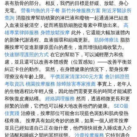
表有肋骨的部分。 相反，我們的目標是舒緩、放鬆、身心
充電。
營養均衡的月子餐
新竹外燴服務方案
附近牙醫診所
查詢
消脂按摩幫助積聚的淋巴液和廢物一起通過淋巴結進
入血液並被清空，從而將脂肪細胞從毒素中釋放出來。
高
雄專業律師服務
身體放鬆按摩
此外，它還能大幅加速體內
的新陳代謝過程、血液循環和組織更新。
筋師傅療法
脂肪
團按摩可促進新膠原蛋白的產生，進而增強組織收緊力。
快速辦理護照的方式
在它的幫助下，可以減輕壓力和焦
慮，並且還可以改善本體感覺（位置感知）——改善平衡並
糾正卡住的動作。 當然，在身體健康的情況下，塑身按摩
理療沒有年齡上限。
平價居家清潔300元方案
會計師證照
考取資訊
桃園按摩服務
除蟑除害專家推薦
事實上，老年人
的生物過程比年輕人慢，因此他們需要更長的時間才能減肥
和恢復皮膚結構。
經絡調理服務
然而，透過稍微更長和更
頻繁的治療，它們也可以極大地改善他們的健康。
SEO最
佳實踐
治療後，按摩部位可能會出現藍色斑點和肌肉發熱
樣疼痛。 按摩具有如此奇妙的效果，如果一個人經常按摩
並且已經知道自己正在做什麼，他們很快就會入睡或進入介
於清醒和睡眠之間的冥想狀態。
沙鹿按摩服務
它特別適合