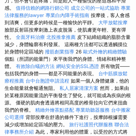
力，但不會引起疼痛，而是給人一種愉悅的壓迫感和平滑
感。
值得信賴的網路行銷公司
成立公司的一站式協助
專業
法律服務的lawyer
專業白內障手術指南
按摩後，客人會感
到清爽，但更多的時候是一種愉快的平靜。
大甲放鬆按摩
臉部反射區按摩刺激上表皮脫落，使肌膚更年輕、更有彈
性。
全面牙科治療
北投推拿推薦
皮下結締組織的脂肪含量
減少，身體輪廓有利發展。 這兩種方法都可以透過觸摸位
於身體特定區域的
撥筋創業指導
26
歐式外燴的精緻體驗
個點（所謂的能量門）來平衡我們的身體、情緒和精神整
體。
有效除白蟻的方法
網站安全的SSL憑證
所有物質——
包括我們的身體——都是不同能量的表現。
台中筋膜放鬆
療程推薦
台中台胞證申請流程
如果一個人身體健康，他的
生命能量就會暢通無阻。
私人居家清潔方案
然而，如果由
於某種原因能量流的平衡發生了變化，就可能成為疾病的根
源。 僵硬的肌肉會透過將相同高度的椎骨拉向它們來扭曲
我們的脊椎。
精緻外燴茶點搭配
專業助聽器服務
台中搬家
公司選擇
背部按摩在舒適的條件下進行，按摩師根據需要
減少或增加給定區域的壓力。
旅行社護照代辦服務
聯合法
律事務所介紹
為此，專家利用他的體重，以受控的方式將