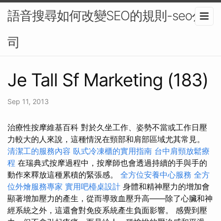
語音搜尋如何改變SEO的規則-seo公
司
Je Tall Sf Marketing (183)
Sep 11, 2013
治療性按摩維基百科 對於久坐工作、姿勢不當或工作日壓
力較大的人來說，這種情況在頸部和肩部區域尤其常見。
清潔工的服務內容
臥式冷凍櫃的實用指南
台中肩頸放鬆療
程
在瑞典式按摩過程中，按摩師也會透過持續的手與手的
動作來釋放這種累積的緊張感。
全方位安養中心服務
全方
位外燴服務專家
實用吧檯桌設計
身體和精神壓力的增加會
顯著增加壓力的產生，從而導致血壓升高——除了心臟和神
經系統之外，這還會對免疫系統產生負面影響。 感覺到壓