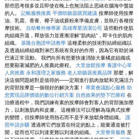
那些思考很多並且即使在晚上也無法阻止思緒在腦海中盤旋
的人。
記帳服務推薦
平價助聽器購買建議
按摩師使用按摩
油、乳霜、香膏、椰子油或搽粉來準備皮膚，並執行各種按
摩技術。
自助餐外燴專家
高雄專業清潔公司
這些動作使肌
肉組織升溫，釋放張力並逐漸溶解“肌肉結”，即卡住的肌肉
組織。
基隆台胞證申請教學
這種柔軟的技術對結締組織以
及透過結締組織對淋巴系統有良好的作用，因為它有助於淋
巴液正常流動。 我們向所有想要快速消除大量橘皮組織或
想要顯著減肥的人推薦此療程。
大里放鬆按摩
養護中心單
人房推薦
永和護理之家服務
老人助聽器推薦品牌
那麼，解
決這個問題絕對是值得的——定期進行肌肉放鬆和充滿活力
的背部按摩是一個很好的解決方案！
專業會議點心服務
助
您實現品牌價值的數位行銷方案
自然效果的墊下巴療程
在
治療過程中，我們訓練有素的按摩師會對客人的背部施加壓
力，以刺激肌肉和皮膚。 這種療法可以理解為瑞典式按摩
的變體，但按摩師使用熱石而不是手來放鬆身體組織。
護
照申請步驟
透過將它們放置在特定的點上，能量通道被打
開，從而也可以到達更難以到達的組織。
大里整骨服務
至