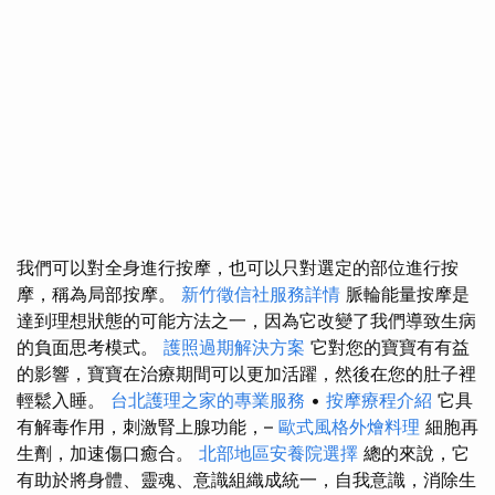
我們可以對全身進行按摩，也可以只對選定的部位進行按
摩，稱為局部按摩。
新竹徵信社服務詳情
脈輪能量按摩是
達到理想狀態的可能方法之一，因為它改變了我們導致生病
的負面思考模式。
護照過期解決方案
它對您的寶寶有有益
的影響，寶寶在治療期間可以更加活躍，然後在您的肚子裡
輕鬆入睡。
台北護理之家的專業服務
•
按摩療程介紹
它具
有解毒作用，刺激腎上腺功能，–
歐式風格外燴料理
細胞再
生劑，加速傷口癒合。
北部地區安養院選擇
總的來說，它
有助於將身體、靈魂、意識組織成統一，自我意識，消除生