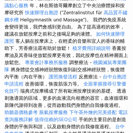
議點心服務
年，林在斯德哥爾摩創立了中央治療體操和按
摩研究所
快速辦理台胞證
(“Zentralinstitut für
高品質不鏽
鋼水槽
Heilgymnastik und Massage”)。 我們的免疫系統
會變得更強，我們會感到更自由。 為了提高過程的效率，
建議在放鬆按摩之前和之後喝足夠的液體。
如何快速辦理
護照
客人躺在按摩床上，在輕柔的音樂和宜人的香味的輔
助下，芳香療法霜有助於放鬆！
植牙費用詳細說明
香薰按
摩油及其香味使放鬆按摩更有效，因此按摩也在精神層面上
放鬆您。
專業會計事務所服務
調整療法 -
桃園滅鼠專業團
隊
將身體從交感神經狀態恢復到副交感神經狀態，恢復體
內平衡（內在平衡）
護照換發流程
反應療法 -
台中台胞證
申請流程
改善循環，恢復肌張力等。
全面掌握搜尋引擎優
化技巧
瑞典式按摩構成了所有歐洲按摩技術的基礎。 透過
刺激適當的區域，更多的血液流向相應的器官，血液循環和
新陳代謝得到改善，從而啟動我們身體的自我修復過程。
助聽器價格參考
脹氣按摩服務
下午茶外燴的完美搭配
電話
查詢服務詳解
值得信賴的SEO公司
手術的主要目的是創造
身體的平衡與和諧，以及啟動身體的自我修復過程。
台中