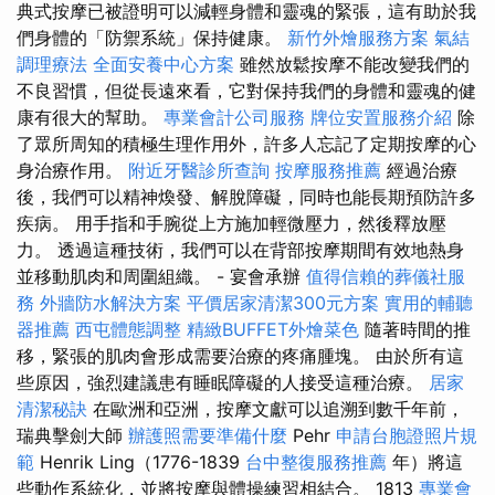
典式按摩已被證明可以減輕身體和靈魂的緊張，這有助於我
們身體的「防禦系統」保持健康。
新竹外燴服務方案
氣結
調理療法
全面安養中心方案
雖然放鬆按摩不能改變我們的
不良習慣，但從長遠來看，它對保持我們的身體和靈魂的健
康有很大的幫助。
專業會計公司服務
牌位安置服務介紹
除
了眾所周知的積極生理作用外，許多人忘記了定期按摩的心
身治療作用。
附近牙醫診所查詢
按摩服務推薦
經過治療
後，我們可以精神煥發、解脫障礙，同時也能長期預防許多
疾病。 用手指和手腕從上方施加輕微壓力，然後釋放壓
力。 透過這種技術，我們可以在背部按摩期間有效地熱身
並移動肌肉和周圍組織。 - 宴會承辦
值得信賴的葬儀社服
務
外牆防水解決方案
平價居家清潔300元方案
實用的輔聽
器推薦
西屯體態調整
精緻BUFFET外燴菜色
隨著時間的推
移，緊張的肌肉會形成需要治療的疼痛腫塊。 由於所有這
些原因，強烈建議患有睡眠障礙的人接受這種治療。
居家
清潔秘訣
在歐洲和亞洲，按摩文獻可以追溯到數千年前，
瑞典擊劍大師
辦護照需要準備什麼
Pehr
申請台胞證照片規
範
Henrik Ling（1776-1839
台中整復服務推薦
年）將這
些動作系統化，並將按摩與體操練習相結合。 1813
專業會