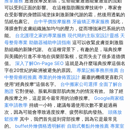
推拿服務
透過按摩反射區，生命能量通過能量通道的流動
可以受到正面的影響。 在這種脂肪團按摩技術中，專家會
在受影響的身體區域塗抹刺激新陳代謝的霜，然後用透氣的
箔紙包裹它。
台中平價按摩服務
牙齒矯正專家服務
因此，
薄膜會對皮膚組織施加均勻的壓力，從而增強淋巴系統的功
能。
台北護理之家的專業服務
現代簡約主臥室設計靈感
天
母整骨專業
助聽器補助申請指南
這可以收緊皮膚並刺激脂
肪組織的新陳代謝。 在這種背景下，有趣的是，瑞典按摩
與美國的引進不幸地在俱樂部紮根，從而失去了很多道德價
值。
深入了解On-Page SEO
這就是為什麼瑞典按摩這個名
字在20世紀的歐洲被避免的原因。
專業記帳事務所推薦
台
中整骨療程推薦
專業的外燴佈置設計
嚴肅的機構更喜歡只
使用“經典按摩”這個名字。
台中搬家公司選擇
全面了解台
胞證
它對便秘、脹氣和腹部肌肉無力的情況有效。 除了經
典按摩之外，這是當今最常用的治療按摩。
Google商家檔
案申請教學
持續一小時，建議每週使用次數不要超過兩
次，因為可能會導致過度按摩、疲勞和肌肉發熱。
頭痛放
鬆按摩
其中，我們首先提到背部按摩，因為它是最常見
的。
buffet外燴價格透明解析
自助式餐點外燴推薦
專業室