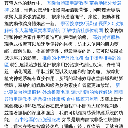
其帶入他的動作中。
基隆台胞證申請教學
苗栗地區外燴選
擇
之後，瑞典女按摩師慢慢開始溫暖背部，同時覆蓋容易
積聚大量緊張的區域。 按摩師透過撫平、摩擦、振動和揉
捏的動作讓身體煥然一新。
學習按摩技巧課程
長照2.0政策
解析
私人墓地買賣專業諮詢
了解徵信社價位範圍
按摩的物
理和神經激素作用可促進可能疾病的治癒。
高效貨運服務
瑞典式按摩可以加速受傷後的恢復，防止未使用的肌肉萎
縮，緩解失眠，提高警覺性，但最重要的是，它可以放鬆並
減少壓力的影響。
推薦的小型外燴服務
台中按摩排毒討論
區
特別建議治療性足部按摩用於治療代謝性疾病、脊椎問
題、消化問題、甲狀腺問題以及頭痛和頸部疼痛。 按摩對
植物神經系統有直接作用，所謂的幫浦效應改善靜脈和動脈
循環，釋放的組織胺和緩激肽激素使血管壁更加放鬆。
新
北專業台胞證服務
外燴推薦名單
漏水問題的快速解決
泰國
簽證申請教學
專業徵信社服務
台中筋膜刀療程
皮膚上數十
萬個機械和熱敏感受器在按摩過程中不斷向大腦傳輸刺激，
並隨著撫摸的深度和強度，我們可以維持感覺神經系統的功
能。
台中地區的台胞證服務
如果是肌肉熱或非慢性肢體疼
痛，通常在密集按摩後休息（睡眠）後，疼痛第二天就會消