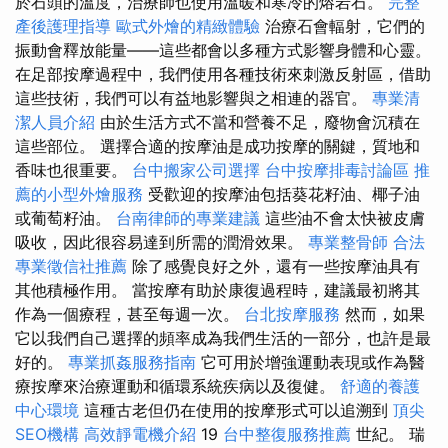
於石頭的溫度，治療師也使用溫暖和寒冷的熔岩石。
完整
產後護理指導
歐式外燴的精緻體驗
治療石會輻射，它們的
振動會釋放能量——這些都會以多種方式影響身體和心靈。
在足部按摩過程中，我們使用各種技術來刺激反射區，借助
這些技術，我們可以有益地影響與之相連的器官。
專業清
潔人員介紹
由於生活方式不當和營養不足，廢物會沉積在
這些部位。 選擇合適的按摩油是成功按摩的關鍵，質地和
香味也很重要。
台中搬家公司選擇
台中按摩排毒討論區
推
薦的小型外燴服務
受歡迎的按摩油包括葵花籽油、椰子油
或葡萄籽油。
台南律師的專業建議
這些油不會太快被皮膚
吸收，因此很容易達到所需的潤滑效果。
專業整骨師
合法
專業徵信社推薦
除了感覺良好之外，還有一些按摩油具有
其他積極作用。 當按摩有助於康復過程時，建議最初將其
作為一個療程，甚至每週一次。
台北按摩服務
然而，如果
它以我們自己選擇的頻率成為我們生活的一部分，也許是最
好的。
專業抓姦服務指南
它可用於增強運動表現或作為醫
療按摩來治療運動和循環系統疾病以及復健。
舒適的養護
中心環境
這種古老但仍在使用的按摩形式可以追溯到
頂尖
SEO機構
高效靜電機介紹
19
台中整復服務推薦
世紀。 瑞