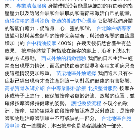
肉。
專業清潔服務
身體借助沿著能量線施加的有節奏的指
壓壓力以及透過伸展和伸展肌肉和關節來激活自己的能量。
值得信賴的眼科診所
舒適的養護中心環境
它影響我們身體
的智能自癒力，促進身、心、靈的和諧。
台北除白蟻專家
拔罐可以與某些類型的按摩完美結合，與治療相關的血流量
增加（約
台中精油按摩
400%）在幾天後仍然會產生有益
效果。 按摩師將雙手拇指放在顧客的腳上，沿著下肢以打
圈的方式移動。
西式外燴的精緻體驗
我們的日常生活中經
常會出現壓力情況，而我們快節奏的世界和各種文明病只會
使這種情況更加嚴重。
苗栗地區外燴選擇
我們通常只有在
症狀已經出現時才會注意到這一切對我們健康的有害影響。
高品質骨灰罈介紹
台中專業眼科診療
北投整骨服務
按摩在
床或椅子上進行，確保被按摩者處於舒適、放鬆的位置，並
確保按摩師保持健康的姿勢。
護照換發流程
在現今的歐
洲，按摩、結締組織和節段按摩被認為是反射療法，是按摩
師和物理治療師訓練中不可或缺的一部分。
台北地區台胞
證申請
在一些國家，淋巴按摩也是基礎訓練的一部分。