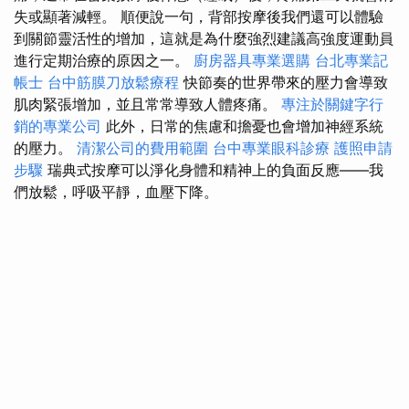
失或顯著減輕。 順便說一句，背部按摩後我們還可以體驗
到關節靈活性的增加，這就是為什麼強烈建議高強度運動員
進行定期治療的原因之一。
廚房器具專業選購
台北專業記
帳士
台中筋膜刀放鬆療程
快節奏的世界帶來的壓力會導致
肌肉緊張增加，並且常常導致人體疼痛。
專注於關鍵字行
銷的專業公司
此外，日常的焦慮和擔憂也會增加神經系統
的壓力。
清潔公司的費用範圍
台中專業眼科診療
護照申請
步驟
瑞典式按摩可以淨化身體和精神上的負面反應——我
們放鬆，呼吸平靜，血壓下降。