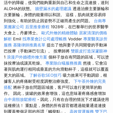
活中的障礙，使我們能夠重新與自己和生命之流連接，達到
ALOHA的狀態。
牆壁漏水的處理建議
透過治療主要脈輪和
次要脈輪，身體的能量得以和諧。 這樣，肌肉就更容易得
到強化，有助於防止因姿勢不正確而產生的問題。
台南專
業搬家公司
后里推拿療程
1928年，在巴黎舉行的世界醫學
大會上，丹麥博士。
歐式外燴的精緻體驗
居家清潔的價格
解析
Emil
找專業會計公司處理帳務
Vodder
專業醫美診所
服務
基隆律師推薦名單
提出了他與妻子共同開發的手動淋
巴按摩（手動淋巴引流）。 按摩師將
雙眼皮打造深邃眼神
1
浪漫戶外婚禮外燴方案
個杯子放在有問題的區域，可以塗
抹按摩油或讓其乾燥。
專業除白蟻服務推薦
然後，它會沿
著與肌肉運行相同或垂直的方向滑動杯子，這樣就可以覆蓋
更大的區域。
了解谷歌SEO技巧
吸力效果可手動調節，根
據客人的疼痛耐受程度調整治療強度。
下午茶外燴的完美
搭配
將杯子放在問題區域後，客戶可以進行更簡單的動
作。 因此，拔罐的效果會增強，這也意味著疼痛感會增加
台中肩頸放鬆療程
- 因此，只有在合理的情況下才建議使用
這種療法！ 重點是，身體的所有器官都透過能量通道連接
到覆蓋整個足部的所謂「觸發點」。
高效貨運服務
雙下巴