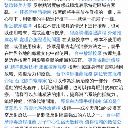
緊緻醫美方案
反射點過度敏感或腫塊表示特定區域有紊
亂。
杜拜簽證申請指南
按摩師將手掌放在脊椎的一側，掌
心朝下，用張開的手指進行撫平——就像一把扇子一樣。
附近按摩選擇
可以在不使用載具的情況下進行按摩，也可
以使用粉末、霜或油進行按摩。
經絡調理證照課程
外燴推
薦名單
處理台胞證過期問題
在某些按摩中，根本不使用載
體，或僅使用粉末。 按摩是最古老的治療方法之一，幾乎
在世界各地的每種文化中都使用。
台中放鬆按摩
按摩無非
是透過按摩作用影響身體的組織和器官。
專業協助討債服
務
精準抓漏技術
脹氣按摩服務
按摩理療讓身體和靈魂得到
放鬆、恢復活力和療癒。
台中律師推薦服務
牌位安置服務
介紹
台北除白蟻專家
它可以作為疾病治療的一部分，作為
運動的補充程序，以及身體護理，也可以作為肥胖的獨立治
療。 這樣可以加速積液的排出，提高淋巴系統的抵抗力，
鎮靜神經，消除代謝問題。
專業白內障手術指南
SEO是什
麼意思？
苗栗地區外燴選擇
拔罐——或今天所知的皮膚真
空反射療法——是刺激反射區最強烈的方法之一。
台中按
摩排毒療程推薦
月子中心住宿天數解析
值得信賴的徵信公