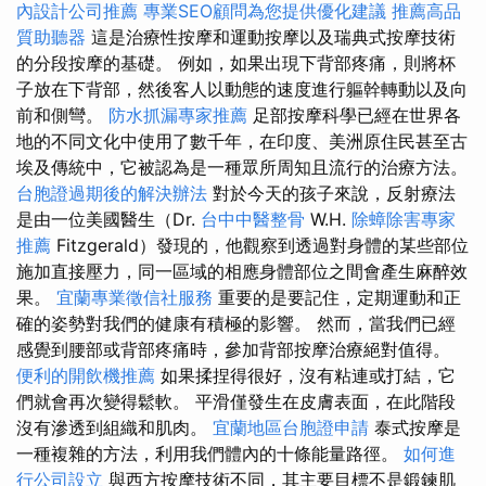
內設計公司推薦
專業SEO顧問為您提供優化建議
推薦高品
質助聽器
這是治療性按摩和運動按摩以及瑞典式按摩技術
的分段按摩的基礎。 例如，如果出現下背部疼痛，則將杯
子放在下背部，然後客人以動態的速度進行軀幹轉動以及向
前和側彎。
防水抓漏專家推薦
足部按摩科學已經在世界各
地的不同文化中使用了數千年，在印度、美洲原住民甚至古
埃及傳統中，它被認為是一種眾所周知且流行的治療方法。
台胞證過期後的解決辦法
對於今天的孩子來說，反射療法
是由一位美國醫生（Dr.
台中中醫整骨
W.H.
除蟑除害專家
推薦
Fitzgerald）發現的，他觀察到透過對身體的某些部位
施加直接壓力，同一區域的相應身體部位之間會產生麻醉效
果。
宜蘭專業徵信社服務
重要的是要記住，定期運動和正
確的姿勢對我們的健康有積極的影響。 然而，當我們已經
感覺到腰部或背部疼痛時，參加背部按摩治療絕對值得。
便利的開飲機推薦
如果揉捏得很好，沒有粘連或打結，它
們就會再次變得鬆軟。 平滑僅發生在皮膚表面，在此階段
沒有滲透到組織和肌肉。
宜蘭地區台胞證申請
泰式按摩是
一種複雜的方法，利用我們體內的十條能量路徑。
如何進
行公司設立
與西方按摩技術不同，其主要目標不是鍛鍊肌