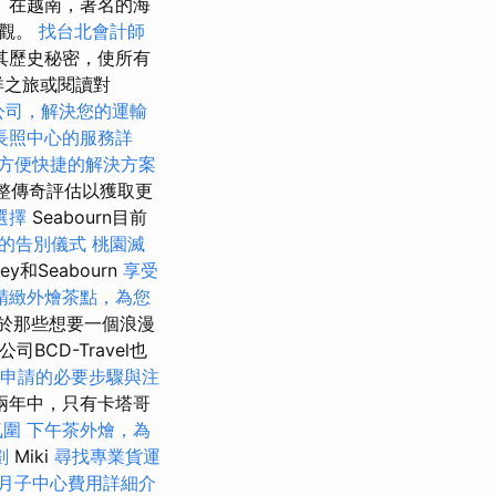
 在越南，著名的海
奇觀。
找台北會計師
其歷史秘密，使所有
n海洋之旅或閱讀對
公司，解決您的運輸
長照中心的服務詳
方便快捷的解決方案
完整傳奇評估以獲取更
選擇
Seabourn目前
的告別儀式
桃園滅
sey和Seabourn
享受
精緻外燴茶點，為您
於那些想要一個浪漫
BCD-Travel也
申請的必要步驟與注
兩年中，只有卡塔哥
氛圍
下午茶外燴，為
劃
Miki
尋找專業貨運
月子中心費用詳細介