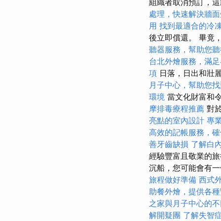
組織者取消預訂，這
處理，快速解決牆面
用
找到最適合的冷
後立即償還。 畢竟
聽器服務，幫助您聽
台北外燴服務，滿足
項
日落，日出和壯
月子中心，幫助您找
環境
當文化財富和令
摩排毒療程推薦
對
亮點的室內設計
專
高效的記帳服務，確
善牙齒缺損
了解白
經驗豐富且敬業的旅
沉船，您可能會有
旅程做好準備
西式
助餐外燴，提供各種
之家與月子中心的不
解開疑團
了解失智