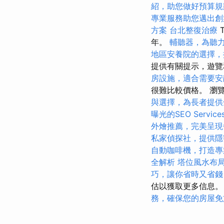
紹，助您做好預算規
專業服務助您邁出創
方案
台北整復治療
年。
輔聽器，為聽
地區安養院的選擇，
提供有關提示，遊覽
房設施，適合需要安
很難比較價格。 瀏
與選擇，為長者提供
曝光的SEO Service
外燴推薦，完美呈現
私家偵探社，提供隱
自動咖啡機，打造專
全解析
塔位風水布
巧，讓你省時又省錢
估以獲取更多信息
務，確保您的房屋免