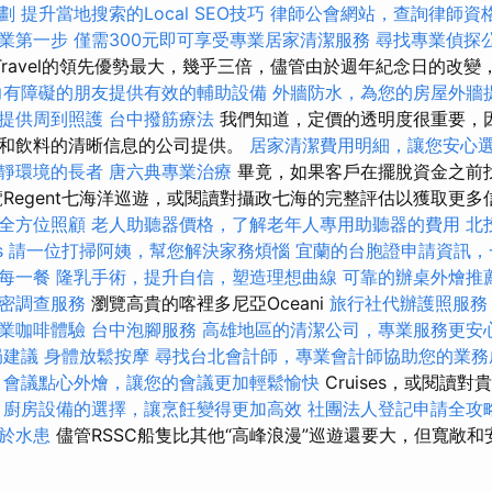
劃
提升當地搜索的Local SEO技巧
律師公會網站，查詢律師資
業第一步
僅需300元即可享受專業居家清潔服務
尋找專業偵探
Travel的領先優勢最大，幾乎三倍，儘管由於週年紀念日的改變，M
力有障礙的朋友提供有效的輔助設備
外牆防水，為您的房屋外牆
提供周到照護
台中撥筋療法
我們知道，定價的透明度很重要，
和飲料的清晰信息的公司提供。
居家清潔費用明細，讓您安心
靜環境的長者
唐六典專業治療
畢竟，如果客戶在擺脫資金之前
覽Regent七海洋巡遊，或閱讀對攝政七海的完整評估以獲取更
全方位照顧
老人助聽器價格，了解老年人專用助聽器的費用
北
s
請一位打掃阿姨，幫您解決家務煩惱
宜蘭的台胞證申請資訊，
每一餐
隆乳手術，提升自信，塑造理想曲線
可靠的辦桌外燴推
密調查服務
瀏覽高貴的喀裡多尼亞Oceani
旅行社代辦護照服務
業咖啡體驗
台中泡腳服務
高雄地區的清潔公司，專業服務更安
局建議
身體放鬆按摩
尋找台北會計師，專業會計師協助您的業務
會議點心外燴，讓您的會議更加輕鬆愉快
Cruises，或閱讀
。
廚房設備的選擇，讓烹飪變得更加高效
社團法人登記申請全攻
於水患
儘管RSSC船隻比其他“高峰浪漫”巡遊還要大，但寬敞