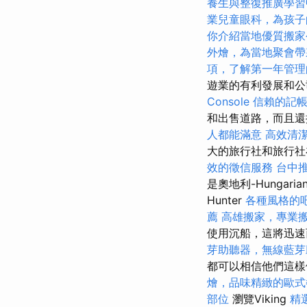
養生與整復推廣學
業兒童眼科，為孩子
你介紹當地優質搬家
外燴，為當地聚會帶
項，了解第一年管理
遊業的有利發展和公
Console
信賴的記
和出售道路，而且
人都能滿意
高效清
大的旅行社和旅行社
效的徵信服務
台中
是奧地利-Hungaria
Hunter
各種風格的
薦
高雄搬家，專業
使用沉船，這將迅速
芽助聽器，無線藍芽
都可以相信他們這樣
燴，品味精緻的歐式
部位
瀏覽Viking
精