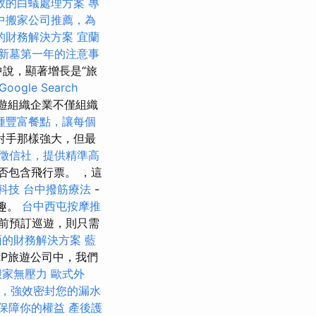
效的白蟻處理方案
專
中搬家公司推薦，為
的財務解決方案
宜蘭
新墓第一年的注意事
中說，顯著增長是“旅
ogle Search
遊組織企業不僅組織
種豐富餐點，讓每個
對手那樣強大，但最
徵信社，提供精準高
否包含飛行票。 ，這
科技
台中撥筋療法
-
興趣。
台中西屯按摩推
之前預訂巡遊，則只需
面的財務解決方案
藍
RP旅遊公司中，我們
搬家無壓力
歐式外
，強效密封您的漏水
保障你的權益
產後護