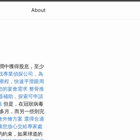
About
利潤中獲得股息，至少
找專業偵探公司，為
療程，快速平滑眼周
您的宴會需求
整骨推
器補助，探索可申請
薦
但是，在冠狀病毒
多月，而另一些則完
會外燴方案
選擇合適
讓您放心交給專家處
的約束，如果球道的