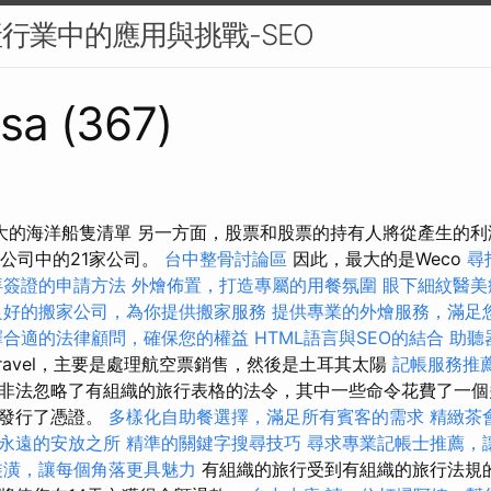
產行業中的應用與挑戰-SEO
sa (367)
界上最大的海洋船隻清單 另一方面，股票和股票的持有人將從產生的
家公司中的21家公司。
台中整骨討論區
因此，最大的是Weco
尋
拜簽證的申請方法
外燴佈置，打造專屬的用餐氛圍
眼下細紋醫美
良好的搬家公司，為你提供搬家服務
提供專業的外燴服務，滿足
擇合適的法律顧問，確保您的權益
HTML語言與SEO的結合
助聽
ravel，主要是處理航空票銷售，然後是土耳其太陽
記帳服務推
非法忽略了有組織的旅行表格的法令，其中一些命令花費了一個
是發行了憑證。
多樣化自助餐選擇，滿足所有賓客的需求
精緻茶
永遠的安放之所
精準的關鍵字搜尋技巧
尋求專業記帳士推薦，
裝潢，讓每個角落更具魅力
有組織的旅行受到有組織的旅行法規