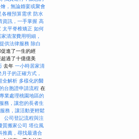
外燴，無論婚宴或聚會
滿足各種預算需求
防水
請資訊，一手掌握
高
家
太平脊椎矯正
如何
居家清潔費用明細，
提供法律服務
除白
都促進了一生的經
已經超過了十億億美
巧
去年
一小時居家清
坐月子的正確方式，
程全解析
多樣化的醫
的台胞證申請流程
在
專業處理桃園地區的
服務，讓您的長者生
服務，讓活動更輕鬆
。
公司登記流程與注
優質搬家公司
塔位風
科推薦，尋找最適合