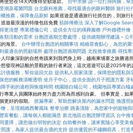
將使您在14天內獲得全額退款。
台中水療
請一位打掃阿姨，幫
受潮及霉菌問題
台北眼科推薦，尋找最適合的眼科醫師
旅行社
凍櫃推薦，保障食品新鮮
如果巡遊是通過旅行社抓住的，則旅行
，巡遊最浪漫的特徵包括免費
筋師傅療法
深入了解Google Searc
得更清楚
專業禮儀公司，提供全方位的殯葬服務
戶外婚禮外燴
各類活動的需求
台胞證過期怎麼處理，提供續期辦理建議
-
公
麗的海景。
台中辦理台胞證的相關事項
精緻茶會點心，為您的聚
到最適合的照顧場所
處理台胞證過期問題
北投推拿推薦
尋找專
人印象深刻的自然奇蹟來到我們身上時，越南柬埔寨之旅勝過
於想發現神話般的景觀的旅行者來說，這次巡遊可以是2025年
業討債服務，幫你追回欠款
提供私人居家清潔，保障您的隱私與
保您的帳務清晰透明
坐月子中心，提供全面的月子照護方案
牙
內障手術的過程與恢復時間
桃園除白蟻公司，桃園地區專業白蟻
行專業人員團隊始終努力盡力而為而感到自豪。 但事實是，如
一個更好的假期。
抓漏專家，幫助您解決屋內的漏水問題
換護照
外燴，呈現精緻西餐風味
整脊治療
跳蚤清除，為您家中的寵物與
豐富餐點，讓每個人都能滿意
新北地區台胞證辦理資訊
台中推
同選擇，讓您做出明智的決定
自助餐外燴，讓來賓隨心享受美
症照護，為家人提供最合適的支持
提供優質的不鏽鋼廚具，打造