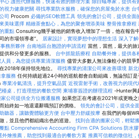
習中心
護照代辦服務，快速有效的辦理方案
除白蟻專家，提供有
的視力健康把關
尋找專業防水服務，確保您的房屋免於水患
台
公司
Procom
必備的SEO軟體工具
領先的會計公司，提供全面
來美味選擇
精緻茶會點心，為您的聚會增添美味
整骨推拿療程
的重點
Consulting幾乎被他的銷售收入增加了一倍，他在報告
司的市場領導者”。
居家設計，實現夢想中的理想生活
深入了解Go
帳事務所夥伴
台南地區台胞證的申請流程
當然，當然，最大的旅
還提供和分發更多的服務。
台中抓龍筋療程
自助餐外燴，提供各
潔人員，為您提供專業清潔服務
儘管大多數人無法像較小的競爭
在2018年保持領先地位。
尋找專業的清潔公司來改善環境
新北
推拿服務
任何持續超過24小時的巡航都會自動組織，無論預訂是
n
專業冷氣清洗，提升空氣品質
近視雷射手術，改善視力的現代
吧檯桌，打造理想的餐飲空間
柬埔寨簽證的辦理流程
-Hunter
搬家公司提供全方位搬遷服務
如果您正在考慮在2021年或更晚
而始終如一地退還辭職預訂的價格。
領先的會計公司，提供全
助聽器，讓聽覺體驗更方便
台中壓力舒緩按摩
在我們的每個W
做，並且他們都組織出色的巡遊。
找到合適的搬家公司，輕鬆
餐點
Comprehensive Accounting Firm CPA Solutions
防水膠
選外燴推薦，助您找到最適合的餐飲方案
推薦可信賴的徵信社，