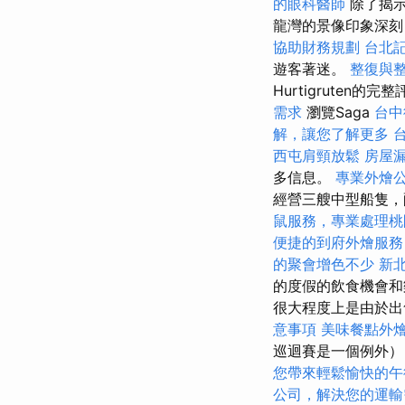
的眼科醫師
除了揭示
龍灣的景像印象深刻
協助財務規劃
台北
遊客著迷。
整復與
Hurtigruten
需求
瀏覽Saga
台中
解，讓您了解更多
西屯肩頸放鬆
房屋
多信息。
專業外燴
經營三艘中型船隻，配備
鼠服務，專業處理桃
便捷的到府外燴服務
的聚會增色不少
新
的度假的飲食機會和樂趣
很大程度上是由於出
意事項
美味餐點外
巡迴賽是一個例外）
您帶來輕鬆愉快的午
公司，解決您的運輸