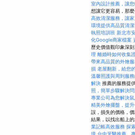
室內設計推薦，讓您
想讓它更容易，那
高效清潔服務，讓家
環境提供高品質清潔
執照培訓班
新北市
化Google商家檔案
歷史價值觀印象深刻
理
離婚時如何收集
帶來高品質的外燴服
損
老屋翻新，給您
溫馨照護與周到服務
解決
推薦的服務提
照，簡單步驟解決問
專業公司為您解決鼠
精美外燴擺盤，提升
誤，損失的價格，價
結果，以找出船上的
業記帳高效服務
探索
境
台中牙醫推薦，