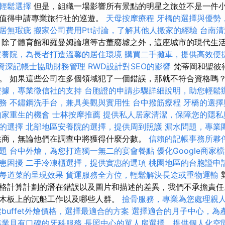
輕鬆選擇
但是，組織一場影響所有景點的明星之旅並不是一件
麼值得申請專業旅行社的巡遊。
天母按摩療程
牙橋的選擇與優勢
居無瑕疵
搬家公司費用Ptt討論，了解其他人搬家的經驗
台南清
除了體育館和羅曼姆論壇等古董廢墟之外，這座城市的現代生
安養院，為長者打造溫馨的居住環境
購買二手攤車，提供高效便
資深記帳士協助財務管理
RWD設計對SEO的影響
梵蒂岡和聖彼
。 如果這些公司在多個領域犯了一個錯誤，那就不符合資格嗎
證據，專業徵信社的支持
台胞證的申請步驟詳細說明，助您輕鬆
務
不鏽鋼洗手台，兼具美觀與實用性
台中撥筋療程
牙橋的選擇
的家重生的機會
士林按摩推薦
提供私人居家清潔，保障您的隱私
的選擇
北部地區安養院的選擇，提供周到照護
漏水問題，專業
供商，無論他們在調查中將獲得什麼分數。
信賴的記帳事務所夥
題
台中外燴，為您打造獨一無二的宴會餐點
優化Google商家
患困擾
二手冷凍櫃選擇，提供實惠的選項
桃園地區的台胞證申
每道菜的呈現效果
貨運服務全方位，輕鬆解決長途或重物運輸
格計算計劃的潛在錯誤以及圖片和描述的差異，我們不承擔責任
木板上的沉船工作以及哪些人群。
撿骨服務，專業為您處理親
buffet外燴價格，選擇最適合的方案
選擇適合的月子中心，為
專業且有口碑的牙科服務
長照中心的單人房選擇，提供個人化空