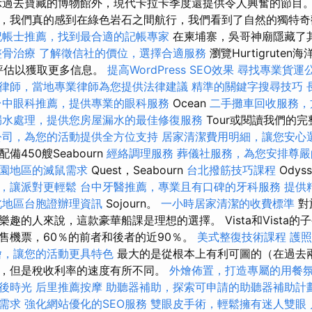
過去寶藏的博物館外，現代卡拉卡季度還提供令人興奮的節目。
，我們真的感到在綠色岩石之間航行，我們看到了自然的獨特
記帳士推薦，找到最合適的記帳專家
在柬埔寨，吳哥神廟隱藏了
整骨治療
了解徵信社的價位，選擇合適服務
瀏覽Hurtigrute
的完整評估以獲取更多信息。
提高WordPress SEO效果
尋找專業貨運
律師，當地專業律師為您提供法律建議
精準的關鍵字搜尋技巧
台中眼科推薦，提供專業的眼科服務
Ocean
二手攤車回收服務，
漏水處理，提供您房屋漏水的最佳修復服務
Tour或閱讀我們的
公司，為您的活動提供全方位支持
居家清潔費用明細，讓您安心
450艘Seabourn
經絡調理服務
葬儀社服務，為您安排尊嚴
園地區的滅鼠需求
Quest，Seabourn
台北撥筋技巧課程
Odys
，讓派對更輕鬆
台中牙醫推薦，專業且有口碑的牙科服務
提供
北地區台胞證辦理資訊
Sojourn。
一小時居家清潔的收費標準
對
的人來說，這款豪華船課是理想的選擇。 Vista和Vista的子公司
售機票，60％的前者和後者的近90％。
美式整復技術課程
護照
燴，讓您的活動更具特色
最大的是從根本上有利可圖的（在過去
，但是稅收利率的速度有所不同。
外燴佈置，打造專屬的用餐
後時光
后里推薦按摩
助聽器補助，探索可申請的助聽器補助計
需求
強化網站優化的SEO服務
雙眼皮手術，輕鬆擁有迷人雙眼