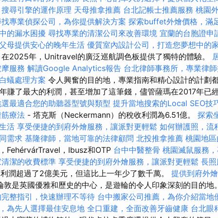
搜尋引擎的運作原理
天母推拿推薦
台北記帳士推薦服務
桃園
尋找專業偵探公司，為你提供解決方案
探索buffet外燴價格，
中的漏水困擾
尋找專業的清潔公司來改善環境
宜蘭的台胞證申
父母提供安心的晚年生活
優質室內設計公司，打造您夢想中的
在2025年，Unitravel的廣泛巡航調色板提供了獨特的體驗。
按摩服務
解讀Google Analytics報告
台北律師事務所，專業律師
白蟻處理方案
令人興奮的目的地，專業指南和精心設計的計劃
ann去年賺了最大的利潤，甚至增加了這筆錢，儘管薩瑪在2017年
挑選最適合您的助聽器型號與類型
提升當地搜索的Local SEO技
撥筋療法
- 塔克斯（Neckermann）的稅收利潤為6.51億。
探索
生活
享受便捷的到府外燴服務，讓派對更輕鬆
如何辦護照，流
同需求
基隆律師，當地可靠的法律顧問
北投推拿推薦
桃園地區
érvárTravel，Ibusz和OTP
台中中醫整骨
桃園滅鼠服務，
家清潔的收費標準
享受便捷的到府外燴服務，讓派對更輕鬆
長照
el的利潤超過了2億美元，但這比上一年少了數千萬。
提供到府外燴
倫敦是英國優雅和歷史的中心，是遊輪的令人印象深刻的目的地
的完整指引，快速辦理不等待
台中搬家公司推薦，為你介紹當地
，為先人選擇最佳安息地
全口重建，全面改善牙齒健康
台北眼