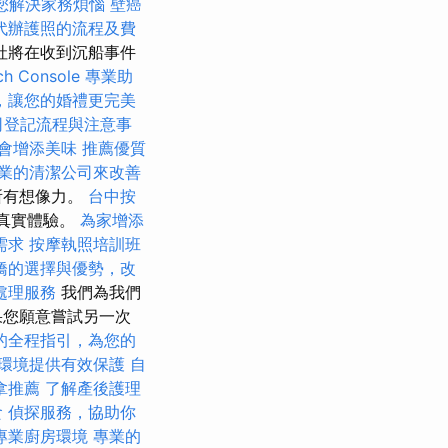
您解決家務煩惱
壁癌
代辦護照的流程及費
社將在收到沉船事件
h Console
專業助
，讓您的婚禮更完美
司登記流程與注意事
會增添美味
推薦優質
業的清潔公司來改善
所有想像力。
台中按
的真實體驗。
為家增添
需求
按摩執照培訓班
橋的選擇與優勢，改
處理服務
我們為我們
果您願意嘗試另一次
的全程指引，為您的
環境提供有效保護
自
拿推薦
了解產後護理
食
偵探服務，協助你
專業廚房環境
專業的