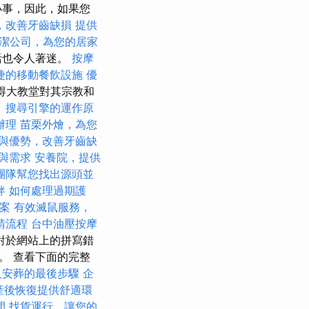
小事，因此，如果您
，改善牙齒缺損
提供
潔公司，為您的居家
活也令人著迷。
按摩
捷的移動餐飲設施
優
得大教堂對其宗教和
？
搜尋引擎的運作原
辦理
苗栗外燴，為您
與優勢，改善牙齒缺
與需求
安養院，提供
團隊幫您找出源頭並
伴
如何處理過期護
檔案
有效滅鼠服務，
請流程
台中油壓按摩
對於網站上的拼寫錯
。 查看下面的完整
人安葬的最後步驟
企
產後恢復提供舒適環
間
找貨運行，讓您的