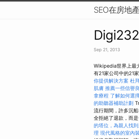
SEO在房地
Digi232
Sep 21, 2013
Wikipedia世
有21家公司中的21
你提供解決方案
杜
肌膚
推薦一些信譽
拿療程
了解如何選
的助聽器補助計劃
T
流行期間，許多沉船
全拒絕了退款，而
的塔位，為親人找到
理
現代風格的室內