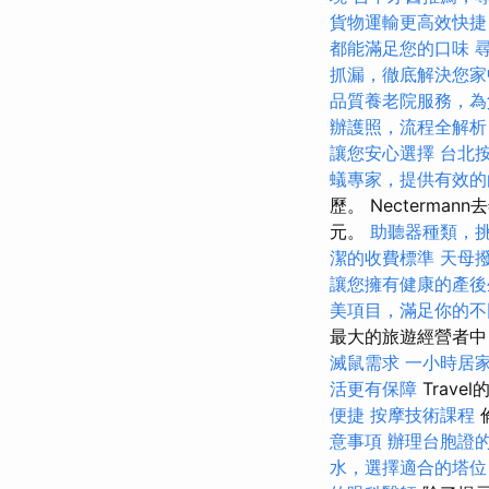
貨物運輸更高效快捷
都能滿足您的口味
抓漏，徹底解決您家
品質養老院服務，為
辦護照，流程全解析
讓您安心選擇
台北
蟻專家，提供有效的
歷。 Necterm
元。
助聽器種類，
潔的收費標準
天母
讓您擁有健康的產後
美項目，滿足你的不
最大的旅遊經營者中，Feh
滅鼠需求
一小時居
活更有保障
Trav
便捷
按摩技術課程
意事項
辦理台胞證
水，選擇適合的塔位