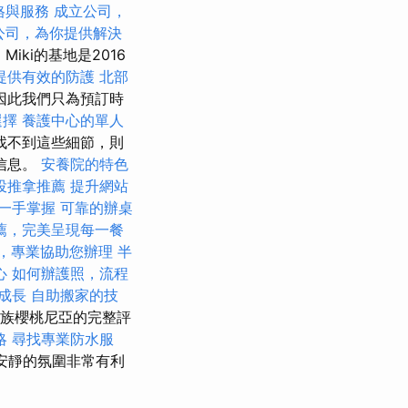
格與服務
成立公司，
公司，為你提供解決
iki的基地是2016
提供有效的防護
北部
因此我們只為預訂時
選擇
養護中心的單人
找不到這些細節，則
多信息。
安養院的特色
投推拿推薦
提升網站
一手掌握
可靠的辦桌
薦，完美呈現每一餐
，專業協助您辦理
半
心
如何辦護照，流程
成長
自助搬家的技
對貴族櫻桃尼亞的完整評
略
尋找專業防水服
和安靜的氛圍非常有利