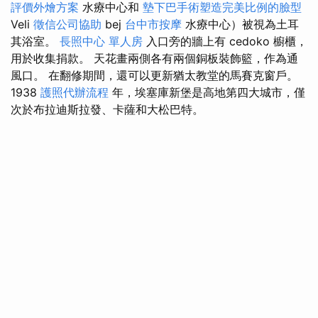
評價外燴方案
水療中心和
墊下巴手術塑造完美比例的臉型
Veli
徵信公司協助
bej
台中市按摩
水療中心）被視為土耳
其浴室。
長照中心 單人房
入口旁的牆上有 cedoko 櫥櫃，
用於收集捐款。 天花畫兩側各有兩個銅板裝飾籃，作為通
風口。 在翻修期間，還可以更新猶太教堂的馬賽克窗戶。
1938
護照代辦流程
年，埃塞庫新堡是高地第四大城市，僅
次於布拉迪斯拉發、卡薩和大松巴特。