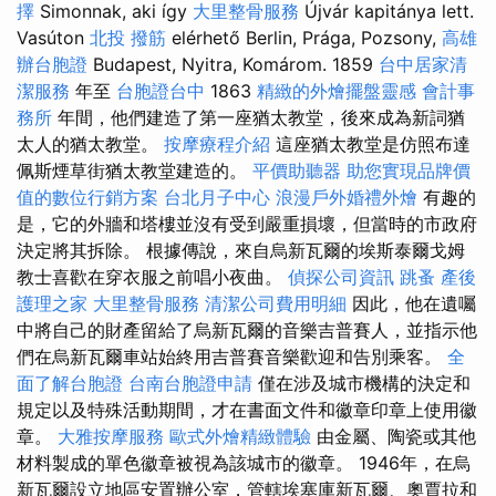
擇
Simonnak, aki így
大里整骨服務
Újvár kapitánya lett.
Vasúton
北投 撥筋
elérhető Berlin, Prága, Pozsony,
高雄
辦台胞證
Budapest, Nyitra, Komárom. 1859
台中居家清
潔服務
年至
台胞證台中
1863
精緻的外燴擺盤靈感
會計事
務所
年間，他們建造了第一座猶太教堂，後來成為新詞猶
太人的猶太教堂。
按摩療程介紹
這座猶太教堂是仿照布達
佩斯煙草街猶太教堂建造的​​。
平價助聽器
助您實現品牌價
值的數位行銷方案
台北月子中心
浪漫戶外婚禮外燴
有趣的
是，它的外牆和塔樓並沒有受到嚴重損壞，但當時的市政府
決定將其拆除。 根據傳說，來自烏新瓦爾的埃斯泰爾戈姆
教士喜歡在穿衣服之前唱小夜曲。
偵探公司資訊
跳蚤
產後
護理之家
大里整骨服務
清潔公司費用明細
因此，他在遺囑
中將自己的財產留給了烏新瓦爾的音樂吉普賽人，並指示他
們在烏新瓦爾車站始終用吉普賽音樂歡迎和告別乘客。
全
面了解台胞證
台南台胞證申請
僅在涉及城市機構的決定和
規定以及特殊活動期間，才在書面文件和徽章印章上使用徽
章。
大雅按摩服務
歐式外燴精緻體驗
由金屬、陶瓷或其他
材料製成的單色徽章被視為該城市的徽章。 1946年，在烏
新瓦爾設立地區安置辦公室，管轄埃塞庫新瓦爾、奧賈拉和