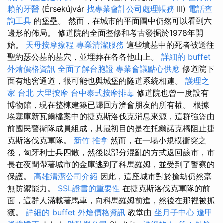
賴的牙醫
(Érsekújvár
找專業會計公司處理帳務
III)
電話查
詢工具
的堡壘。 然而，在城市的平面圖中仍然可以看到六
邊形的佈局。 修道院的全面整修和考古發掘於1978年開
始。
天母按摩療程
專業清潔服務
這些墳墓中的死者被送往
聖約瑟公墓的墓穴，並埋葬在各各他山上。
詳細的 buffet
外燴價格資訊
全面了解台胞證
專業會議點心供應
修道院下
面有地窖通道，很可能也與城堡的隧道系統相連。
護理之
家 台北
大里按摩
台中泰式按摩排毒
修道院也曾一度設有
博物館，現在整棟建築已歸回方濟會朋友的所有權。 根據
埃塞庫新瓦爾檔案中的捷克斯洛伐克消息來源，這群強盜由
前國民警衛隊成員組成，其最初目的是在托爾諾克橋阻止捷
克斯洛伐克軍隊。
新竹 推拿
然而，在一場小規模衝突之
後，匈牙利士兵四散，然後以部分混亂的方式返回該市，市
長在夜間帶著城市的金庫逃到了科馬羅姆，並受到了警察的
保護。
高雄清潔公司介紹
因此，這座城市對於搶劫仍然毫
無防禦能力。
SSL證書的重要性
在捷克斯洛伐克軍隊的前
面，這群人滿載著馬車，向科馬羅姆前進，然後在那裡被抓
獲。
詳細的 buffet 外燴價格資訊
教堂由
坐月子中心
逢甲