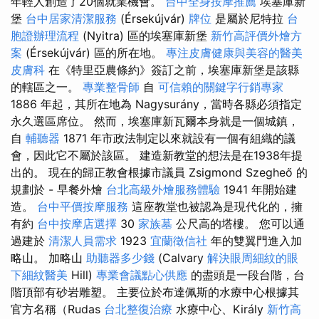
年輕人創造了20個就業機會。
台中全身按摩推薦
埃塞庫新
堡
台中居家清潔服務
(Érsekújvár)
牌位
是屬於尼特拉
台
胞證辦理流程
(Nyitra) 區的埃塞庫新堡
新竹高評價外燴方
案
(Érsekújvár) 區的所在地。
專注皮膚健康與美容的醫美
皮膚科
在《特里亞農條約》簽訂之前，埃塞庫新堡是該縣
的轄區之一。
專業整骨師
自
可信賴的關鍵字行銷專家
1886 年起，其所在地為 Nagysurány，當時各縣必須指定
永久選區席位。 然而，埃塞庫新瓦爾本身就是一個城鎮，
自
輔聽器
1871 年市政法制定以來就設有一個有組織的議
會，因此它不屬於該區。 建造新教堂的想法是在1938年提
出的。 現在的歸正教會根據市議員 Zsigmond Szegheő 的
規劃於 - 早餐外燴
台北高級外燴服務體驗
1941 年開始建
造。
台中平價按摩服務
這座教堂也被認為是現代化的，擁
有約
台中按摩店選擇
30
家族墓
公尺高的塔樓。 您可以通
過建於
清潔人員需求
1923
宜蘭徵信社
年的雙翼門進入加
略山。 加略山
助聽器多少錢
(Calvary
解決眼周細紋的眼
下細紋醫美
Hill)
專業會議點心供應
的盡頭是一段台階，台
階頂部有砂岩雕塑。 主要位於布達佩斯的水療中心根據其
官方名稱（Rudas
台北整復治療
水療中心、Király
新竹高