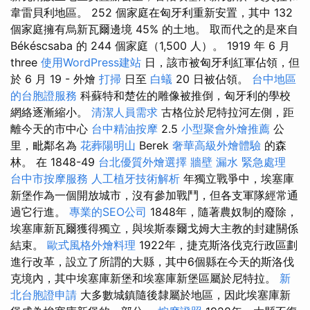
韋雷貝利地區。 252 個家庭在匈牙利重新安置，其中 132
個家庭擁有烏新瓦爾邊境 45% 的土地。 取而代之的是來自
Békéscsaba 的 244 個家庭（1,500 人）。 1919 年 6 月
three
使用WordPress建站
日，該市被匈牙利紅軍佔領，但
於 6 月 19 - 外燴
打掃
日至
白蟻
20 日被佔領。
台中地區
的台胞證服務
科蘇特和楚佐的雕像被推倒，匈牙利的學校
網絡逐漸縮小。
清潔人員需求
古格位於尼特拉河左側，距
離今天的市中心
台中精油按摩
2.5
小型聚會外燴推薦
公
里，毗鄰名為
花葬陽明山
Berek
奢華高級外燴體驗
的森
林。 在 1848-49
台北優質外燴選擇
牆壁 漏水 緊急處理
台中市按摩服務
人工植牙技術解析
年獨立戰爭中，埃塞庫
新堡作為一個開放城市，沒有參加戰鬥，但各支軍隊經常通
過它行進。
專業的SEO公司
1848年，隨著農奴制的廢除，
埃塞庫新瓦爾獲得獨立，與埃斯泰爾戈姆大主教的封建關係
結束。
歐式風格外燴料理
1922年，捷克斯洛伐克行政區劃
進行改革，設立了所謂的大縣，其中6個縣在今天的斯洛伐
克境內，其中埃塞庫新堡和埃塞庫新堡區屬於尼特拉。
新
北台胞證申請
大多數城鎮隨後隸屬於地區，因此埃塞庫新