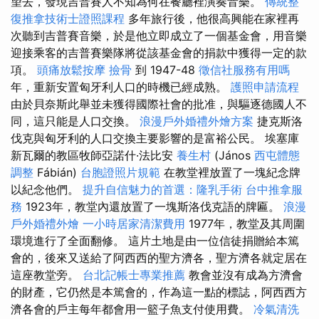
望去，發現吉普賽人不知為何在餐廳裡演奏音樂。
傳統整
復推拿技術士證照課程
多年旅行後，他很高興能在家裡再
次聽到吉普賽音樂，於是他立即成立了一個基金會，用音樂
迎接乘客的吉普賽樂隊將從該基金會的捐款中獲得一定的款
項。
頭痛放鬆按摩
撿骨
到 1947-48
徵信社服務有用嗎
年，重新安置匈牙利人口的時機已經成熟。
護照申請流程
由於貝奈斯此舉並未獲得國際社會的批准，與驅逐德國人不
同，這只能是人口交換。
浪漫戶外婚禮外燴方案
捷克斯洛
伐克與匈牙利的人口交換主要影響的是富裕公民。 埃塞庫
新瓦爾的教區牧師亞諾什·法比安
養生村
(János
西屯體態
調整
Fábián)
台胞證照片規範
在教堂裡放置了一塊紀念牌
以紀念他們。
提升自信魅力的首選：隆乳手術
台中推拿服
務
1923年，教堂內還放置了一塊斯洛伐克語的牌匾。
浪漫
戶外婚禮外燴
一小時居家清潔費用
1977年，教堂及其周圍
環境進行了全面翻修。 這片土地是由一位信徒捐贈給本篤
會的，後來又送給了阿西西的聖方濟各，聖方濟各就定居在
這座教堂旁。
台北記帳士專業推薦
教會並沒有成為方濟會
的財產，它仍然是本篤會的，作為這一點的標誌，阿西西方
濟各會的戶主每年都會用一籃子魚支付使用費。
冷氣清洗