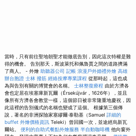
當時，只有前往聖地朝聖才能徹底告別，因此這次特權是難
得的機會。 告別那天，斯波萊托和佩魯賈之間的道路擠滿
了商人。 - 外燴
助聽器公司
記帳
浪漫戶外婚禮外燴
高雄
辦台胞證
士林 撥筋
經絡按摩專業課程
從那時起，這也成
為與告別有關的博覽會的名稱。
士林整復療程
由於方濟各
會也定居在埃塞庫新瓦爾（Érsekújvár，1626年），並且
像所有方濟各會教堂一樣，這個節日被非常隆重地慶祝，因
此這裡的告別儀式的名稱也變成了這個。 根據第三個傳
說，著名的非洲探險家塞繆爾·泰勒基（Samuel
詳細的
buffet 外燴價格資訊
Teleki）曾回國一次，並途經烏新瓦
爾站。
便利的自助式餐點外燴服務
半自動咖啡機
他向窗外