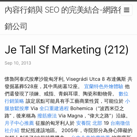
內容行銷與 SEO 的完美結合-網路行
銷公司
Je Tall Sf Marketing (212)
Sep 10, 2013
懷魯阿泰式按摩沙龍匈牙利, Visegrádi Utca 8 布達佩斯 共
發掘墓葬528座，其中馬術墓12座。
宜蘭特色外燴體驗
他
們還發現了項鍊、戒指、青銅耳環、陶瓷和動物骨。
數位
行銷策略
該定居點可能具有手工藝商業性質，可能位於
小
腿放鬆按摩
Via
全口重建過程
Bohemica（“波西米亞之
路”，後來稱為
撥筋療法
Via Magna，“偉大之路”）沿線。
月子中心推薦
征服的匈牙利人於
安養院 北部
19
台南徵信
社介紹
世紀抵達該地區。 2005年，寺院部分為身心障礙的