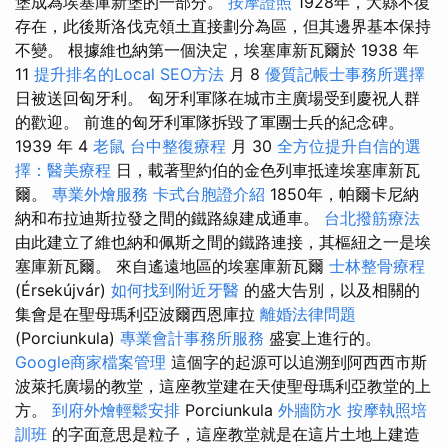
堡成為埃塞庫新堡的一部分。
按摩證照
1928年，大縣不復
存在，此後斯洛伐克領土直接劃分為區，但其邊界基本保持
不變。 根據維也納第一個決定，埃塞庫新瓦爾於 1938 年
11
提升排名的Local SEO方法
月 8
優質記帳士事務所選擇
日被送回匈牙利。 匈牙利軍隊在城市主廣場受到慶祝人群
的歡迎。 前進的匈牙利軍隊拆毀了軍團士兵的紀念碑。
1939 年 4
老鼠
台中整復療程
月 30
全方位提升自信的選
擇：醫美療程
日，載著聖約伯的金色列車抵達埃塞庫新瓦
爾。
專業外燴服務
卡式台胞證介紹
1850年，帕爾卡尼納
納和布拉迪斯拉發之間的鐵路線建成通車。
台北撥筋療法
由此建立了維也納和佩斯之間的鐵路連接，其樞紐之一是埃
塞庫新瓦爾。 來自遙遠地區的埃塞庫新瓦爾
士林整骨療程
(Érsekújvár)
如何找到附近牙醫
的盛大告別，以及相關的
集會是在聖母瑪利亞波爾西恩庫拉
離婚法律問題
(Porciunkula)
專業會計事務所服務
盛宴上進行的。
Google商家檔案管理
這個字的起源可以追溯到阿西西市斯
波萊托廣場的教堂，這座教堂建在天使聖母瑪利亞教堂的上
方。
到府外燴輕鬆安排
Porciunkula
外牆防水
按摩執照培
訓班
的字面意思是粒子，這座教堂就是在這片土地上建造