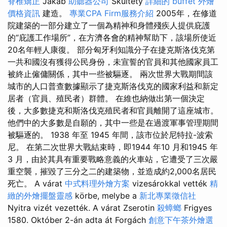
脊椎矯正
Jakab
助聽器公司
Skultéty
詳細的 buffet 外燴
價格資訊
建造。
專業CPA Firm服務介紹
2005年，在修道
院建築的一部分建立了一個為精神和身體殘疾人提供庇護
的“庇護工作場所”，在方濟各會的精神幫助下，該場所使近
20名年輕人康復。 部分匈牙利知識分子在捷克斯洛伐克第
一共和國沒有獲得公民身份，未宣誓的官員和其他國家員工
被終止僱傭關係，其中一些被驅逐。 兩次世界大戰期間該
城市的人口普查數據顯示了捷克斯洛伐克的國家利益和新定
居者（官員、殖民者）群體。 在維也納做出第一個決定
後，大多數捷克和斯洛伐克殖民者和官員離開了這座城市。
他們中的大多數是自願的，其中一些是在過渡軍事管理期間
被驅逐的。 1938 年至 1945 年間，該市位於尼特拉-波索
尼。 在第二次世界大戰結束時，即1944 年10 月和1945 年
3 月，由於其具有重要戰略意義的火車站，它遭受了三次嚴
重空襲，摧毀了三分之二的建築物，並造成約2,000名居民
死亡。 A várat
中式料理外燴方案
vizesárokkal vették
精
緻的外燴擺盤靈感
körbe, melybe a
新北專業徵信社
Nyitra vizét vezették. A várat Zserotin
殺蟑螂
Frigyes
1580. Október 2-án adta át Forgách
創意下午茶外燴選