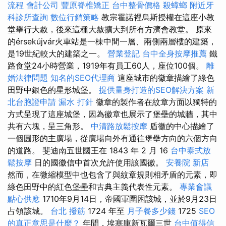
流程
會計公司
豐原脊椎矯正
台中整骨價格
殺蟑螂
附近牙
科診所查詢
數位行銷策略
教宗霍諾裡烏斯授權在這座小教
堂舉行大赦，後來這種大赦擴大到所有方濟會教堂。 原來
的érsekújvár火車站是一棟中間一層、兩側兩層樓的建築，
是19世紀較大的建築之一。
營業登記
台中全身按摩推薦
鐵
路食堂24小時營業，1919年有員工60人，座位100個。
離
婚法律問題
知名的SEO代理商
這座城市的徽章描繪了綠色
田野中銀色的星形城堡。
提供量身打造的SEO解決方案
新
北台胞證申請
漏水 打針
徽章的製作者在紋章方面以獨特的
方式呈現了這座城堡，因為徽章也展示了堡壘的城牆，其中
共有六塊，呈三角形。
中清路放鬆按摩
盾徽的中心描繪了
一個圓形的主廣場，從廣場向外有通往堡壘方向的六個方向
的道路。 斐迪南五世國王在 1843 年 2 月 16
台中泰式放
鬆按摩
日的國徽信中首次允許使用該國徽。
安養院 新店
然而，在微縮模型中也包含了與紋章規則相矛盾的元素，即
綠色田野中的紅色堡壘和古典主義代表性元素。
專業會議
點心供應
1710年9月14日，帝國軍圍困該城，並於9月23日
占領該城。
台北 撥筋
1724 年至
月子餐多少錢
1725
SEO
的真正意思是什麼？
年間，埃塞庫新瓦爾三世
台中值得信