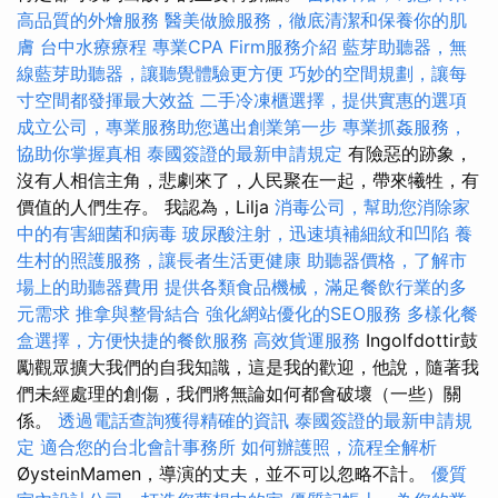
高品質的外燴服務
醫美做臉服務，徹底清潔和保養你的肌
膚
台中水療療程
專業CPA Firm服務介紹
藍芽助聽器，無
線藍芽助聽器，讓聽覺體驗更方便
巧妙的空間規劃，讓每
寸空間都發揮最大效益
二手冷凍櫃選擇，提供實惠的選項
成立公司，專業服務助您邁出創業第一步
專業抓姦服務，
協助你掌握真相
泰國簽證的最新申請規定
有險惡的跡象，
沒有人相信主角，悲劇來了，人民聚在一起，帶來犧牲，有
價值的人們生存。 我認為，Lilja
消毒公司，幫助您消除家
中的有害細菌和病毒
玻尿酸注射，迅速填補細紋和凹陷
養
生村的照護服務，讓長者生活更健康
助聽器價格，了解市
場上的助聽器費用
提供各類食品機械，滿足餐飲行業的多
元需求
推拿與整骨結合
強化網站優化的SEO服務
多樣化餐
盒選擇，方便快捷的餐飲服務
高效貨運服務
Ingolfdottir鼓
勵觀眾擴大我們的自我知識，這是我的歡迎，他說，隨著我
們未經處理的創傷，我們將無論如何都會破壞（一些）關
係。
透過電話查詢獲得精確的資訊
泰國簽證的最新申請規
定
適合您的台北會計事務所
如何辦護照，流程全解析
ØysteinMamen，導演的丈夫，並不可以忽略不計。
優質