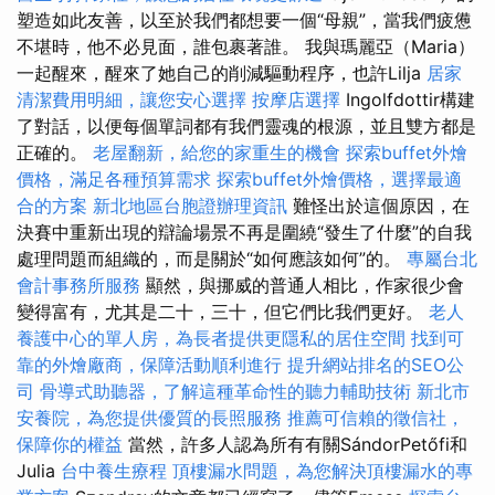
塑造如此友善，以至於我們都想要一個“母親”，當我們疲憊
不堪時，他不必見面，誰包裹著誰。 我與瑪麗亞（Maria）
一起醒來，醒來了她自己的削減驅動程序，也許Lilja
居家
清潔費用明細，讓您安心選擇
按摩店選擇
Ingolfdottir構建
了對話，以便每個單詞都有我們靈魂的根源，並且雙方都是
正確的。
老屋翻新，給您的家重生的機會
探索buffet外燴
價格，滿足各種預算需求
探索buffet外燴價格，選擇最適
合的方案
新北地區台胞證辦理資訊
難怪出於這個原因，在
決賽中重新出現的辯論場景不再是圍繞“發生了什麼”的自我
處理問題而組織的，而是關於“如何應該如何”的。
專屬台北
會計事務所服務
顯然，與挪威的普通人相比，作家很少會
變得富有，尤其是二十，三十，但它們比我們更好。
老人
養護中心的單人房，為長者提供更隱私的居住空間
找到可
靠的外燴廠商，保障活動順利進行
提升網站排名的SEO公
司
骨導式助聽器，了解這種革命性的聽力輔助技術
新北市
安養院，為您提供優質的長照服務
推薦可信賴的徵信社，
保障你的權益
當然，許多人認為所有有關SándorPetőfi和
Julia
台中養生療程
頂樓漏水問題，為您解決頂樓漏水的專