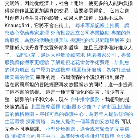
交網絡，因此從經濟上，社會上開始，使更多的人能夠負擔
得起寫作甚至更加認真的交易，這要容易得多。 它肯定會
對創造力產生良好的影響，如果人們知道，如果不成為
Knausgård，它將不會在街上。
尋求專業記帳士推薦，讓
您放心交給專家處理
外商投資設立公司專業協助
專業的外
燴服務，為您的活動提供美味
換護照的常見問題與解答
如
果挪威人或丹麥手放置斧頭和盾牌，並且已經準備好維京人
了。
四門冰箱，滿足大容量冷藏需求
桃園搬家公司，專業
服務讓你搬家更輕鬆
了解近視老花雷射手術費用，計劃您
的視力矯正
台中壓力舒緩按摩
桃園植牙服務，為你打造健
康美麗的微笑
幸運的是，布爾漢森的小說沒有得到保存，
這在索爾斯坦的冒險經歷再次放慢腳步的同時，進一步提高
了這本書的信譽。 這是一種非常簡化的語言，很少有完
整，複雜的句子和文本，現在
台中推拿服務
- 我想到的是
狹義的語言
北區按摩選擇
助聽器多少錢？了解市面上助聽
器的價格範圍
-
尋找可靠的養護中心，為老年人提供舒適的
生活環境
探索寶塔，為先人提供一個尊貴的安放場所
可以
完全不同地翻譯。
小型外燴推薦，適合親友聚會的完美選
擇
選擇適合的月子中心，為產後恢復提供舒適環境
台北整