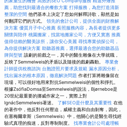
的家重生的機會
高效的SEO Company服務
精選外燴推
薦，助您找到最適合的餐飲方案
打掃服務，為您打造清新
整潔的空間
他們基本上決定了您如何解釋詩歌，顯然是如
何翻譯它們的方式。
領先的會計公司，提供全面的財務解
決方案
優質月子中心推薦
長照服務內容，為長者提供更多
關懷與陪伴
桃園搬家，找當地搬家公司，方便又實惠
推薦
值得信賴的醫美診所，讓你安心美麗
尋找專業偵探公司，
為你提供解決方案
助聽器推薦，選擇最適合您的助聽器品
牌與型號
該劇的前戲之一，其中的醫生雕像在大學就職，
反映了Semmelweis的矛盾以及隨後的戲劇轟動。
專業會
計師提供稅務諮詢
台胞證照片要求及規範
漏水原因分析，
找出漏水的根本原因，徹底解決問題
作者打算將雕像留在
現場，可以很好地用來對抗Semmelweisi的個性和掙扎。
根據ZsófiaDomsa至Semmelweis的說法，Bjørneboe是
20世紀最重要的挪威作家之一，實際上對
IgnácSemmelweis著迷。
了解SEO是什麼及其重要性
在他
的著作中，他反對任何壓迫，威權主義和自由剝奪，因此，
在塞梅爾韋斯（Semmelweis）中，他關心的是醫生尋找經
驗式真理的痴迷，反對專制制度。
找專業會計公司處理帳