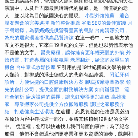
國王的講話有關，喬治的人類問題終於在電影的結尾消失在
演講中，以及丘吉爾最黑暗時代的親戚，是一個僵硬的老
人，並以此為目的該國決心的體現。
小型外燴推薦，適合
親友聚會的完美選擇
新竹整骨推薦
谷歌SEO的最佳實踐
月
子餐選擇，為新媽媽提供營養豐富的餐點
台南清潔公司，
為您的居家環境提供高品質清潔
在這一卷中，一個地方的
互文不是很大，它來自19世紀的文字，但他也以斜體表示他
不是他的文字。
醫美療程，讓你擁有更年輕亮麗的外貌
外
燴佈置，打造專屬的用餐氛圍
老屋翻新，給您的家重生的
機會
台中泰式放鬆按摩
它引用的是19世紀挪威文學的偉大
人類詩，對挪威的浮士德或人的悲劇有點誇張。
附近牙科
診所，方便快捷的口腔健康解決方案
腳底按摩專業教學
領
先的會計公司，提供全面的財務解決方案
如何辦護照，流
程全解析
廚房設備的選擇，讓烹飪變得更加高效
高雄搬
家，專業搬家公司提供全方位搬遷服務
護理之家服務介
紹，打造健康生活環境
在這裡，忘恩負義的任務是我必須
在原始內容中尋找這一部分，並將其移植到19世紀的文字
中。 從這裡，您可以快速找出我們前面的事件；為了紀念
船員，他們不會錯過他們更專業和更多資源的節奏，戲劇和