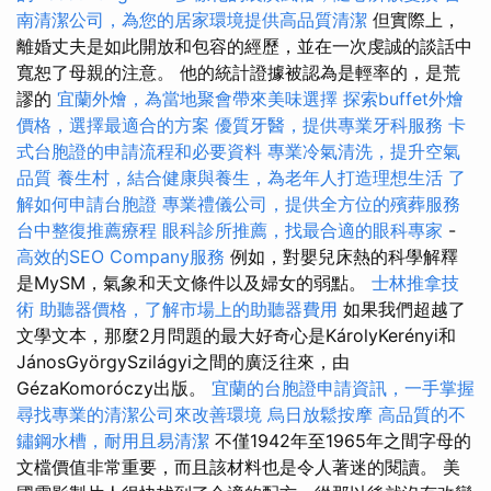
南清潔公司，為您的居家環境提供高品質清潔
但實際上，
離婚丈夫是如此開放和包容的經歷，並在一次虔誠的談話中
寬恕了母親的注意。 他的統計證據被認為是輕率的，是荒
謬的
宜蘭外燴，為當地聚會帶來美味選擇
探索buffet外燴
價格，選擇最適合的方案
優質牙醫，提供專業牙科服務
卡
式台胞證的申請流程和必要資料
專業冷氣清洗，提升空氣
品質
養生村，結合健康與養生，為老年人打造理想生活
了
解如何申請台胞證
專業禮儀公司，提供全方位的殯葬服務
台中整復推薦療程
眼科診所推薦，找最合適的眼科專家
-
高效的SEO Company服務
例如，對嬰兒床熱的科學解釋
是MySM，氣象和天文條件以及婦女的弱點。
士林推拿技
術
助聽器價格，了解市場上的助聽器費用
如果我們超越了
文學文本，那麼2月問題的最大好奇心是KárolyKerényi和
JánosGyörgySzilágyi之間的廣泛往來，由
GézaKomoróczy出版。
宜蘭的台胞證申請資訊，一手掌握
尋找專業的清潔公司來改善環境
烏日放鬆按摩
高品質的不
鏽鋼水槽，耐用且易清潔
不僅1942年至1965年之間字母的
文檔價值非常重要，而且該材料也是令人著迷的閱讀。 美