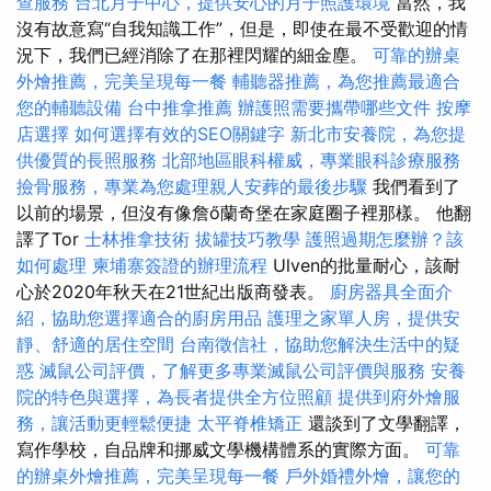
查服務
台北月子中心，提供安心的月子照護環境
當然，我
沒有故意寫“自我知識工作”，但是，即使在最不受歡迎的情
況下，我們已經消除了在那裡閃耀的細金塵。
可靠的辦桌
外燴推薦，完美呈現每一餐
輔聽器推薦，為您推薦最適合
您的輔聽設備
台中推拿推薦
辦護照需要攜帶哪些文件
按摩
店選擇
如何選擇有效的SEO關鍵字
新北市安養院，為您提
供優質的長照服務
北部地區眼科權威，專業眼科診療服務
撿骨服務，專業為您處理親人安葬的最後步驟
我們看到了
以前的場景，但沒有像詹ő蘭奇堡在家庭圈子裡那樣。 他翻
譯了Tor
士林推拿技術
拔罐技巧教學
護照過期怎麼辦？該
如何處理
柬埔寨簽證的辦理流程
Ulven的批量耐心，該耐
心於2020年秋天在21世紀出版商發表。
廚房器具全面介
紹，協助您選擇適合的廚房用品
護理之家單人房，提供安
靜、舒適的居住空間
台南徵信社，協助您解決生活中的疑
惑
滅鼠公司評價，了解更多專業滅鼠公司評價與服務
安養
院的特色與選擇，為長者提供全方位照顧
提供到府外燴服
務，讓活動更輕鬆便捷
太平脊椎矯正
還談到了文學翻譯，
寫作學校，自品牌和挪威文學機構體系的實際方面。
可靠
的辦桌外燴推薦，完美呈現每一餐
戶外婚禮外燴，讓您的