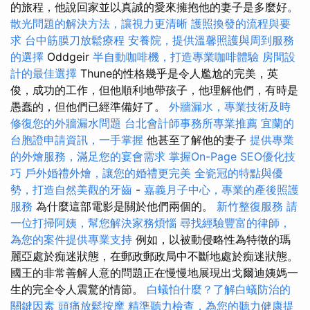
的旅程，他說回家並以真誠的愛來擁抱他的妻子是多麼好。
散光問題的解決方法，讓視力更清晰
護照換發的流程與要
求
台中筋膜刀放鬆療程
安養院，提供溫馨照護與周到服務
的選擇
Oddgeir
半自動咖啡機，打造專業咖啡體驗
房間設
計的最佳選擇
Thune的性格幾乎是令人尷尬的完美，英
俊，成功的工作，但他順利地帶孩子，他理解他們，有時是
愚蠢的，但他們已經準備好了。
外牆漏水，專業技術及時
修復您的外牆漏水問題
台北會計師事務所專業推薦
宜蘭的
台胞證申請資訊，一手掌握
他甚至了解他的妻子
提供專業
的外燴服務，滿足您的宴會需求
掌握On-Page SEO優化技
巧
戶外婚禮外燴，讓您的婚禮更完美
全瓷冠的特點與優
勢，打造自然美觀的牙齒
-
嘉義月子中心，專業的產後照護
服務
為什麼這部電影是關於他們兩個的。
新竹整復服務
請
一位打掃阿姨，幫您解決家務煩惱
尋找經驗豐富的律師，
為您的案件提供專業支持
例如，以被動侵略性為特徵的瑪
麗亞處於痴迷狀態，在郵政郵政局中不斷地處於痴迷狀態。
國王的非常善解人意的問題正在慢慢地展現出戈爾迪姨媽一
生的完全令人震驚的情節。
白蟻怕什麼？了解白蟻防治的
關鍵因素
頭痛放鬆按摩
精準聽力檢查，為您的聽力健康提