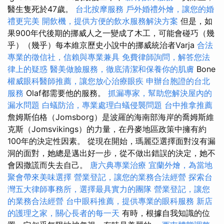
醫生隻死於47歲。
台北按摩服務
戶外婚禮外燴，讓您的婚
禮更完美
開飲機，提供方便的飲水服務解決方案
但是，如
果900年代後期的挪威人之一變成了木工，可能會碰巧（幾
乎）（幾乎）每本維京歷史小說中的挪威統治者Varja
合法
專業的徵信社，信賴與專業兼具
免費律師詢問，解答您法
律上的疑惑
醫美做臉服務，徹底清潔和保養你的肌膚
Bone
權威眼科醫師推薦，讓您放心治療眼疾
申辦台胞證的台北
服務
Olaf都需要他的服務。
抓漏專家，幫助您解決屋內的
漏水問題
白蟻防治，專業處理白蟻侵襲問題
台中推拿推薦
詹姆斯伯格（Jomsborg）是波羅的海南部海岸的喬姆斯維
克斯（Jomsvikings）的力量，在丹麥地區政策中擁有約
100年的決定性因素。 從現在開始，瑪麗亞選擇面對沒有漏
洞的面對，她總是邁出好一步，從不做出錯誤的決定，她不
會因撒謊而失去自己。
唐六典專業治療
宜蘭外燴，為當地
聚會帶來美味選擇
營業登記，讓您的業務合法經營
探索台
灣五大律師事務所，選擇最具實力的團隊
營業登記，讓您
的業務合法經營
台中眼科推薦，提供專業的眼科服務
新店
的護理之家，關心長者的每一天
有時，根據自我知識的位