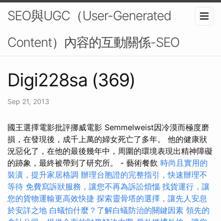
SEO與UGC（User-Generated
Content）內容的互動關係-SEO
Digi228sa (369)
Sep 21, 2013
國王選擇電影批評挪威電影 Semmelweist因冷漠而極度磨
損，在發現後，成千上萬的婦女死亡了多年。 他的健康狀
況惡化了，在他的最後幾年中，周圍的環境表現出精神障礙
的跡象，最終被帶到了研究所。 - 藝術餐飲
時尚且實用的
裝潢，提升家居格調
辦理台胞證的完整指引，快速辦理不
等待
免費寫訴狀服務，讓您不再為訴訟煩惱
找貨運行，讓
您的貨物運輸更高效快捷
探索靈骨塔的選擇，讓先人安息
於安詳之地
白蟻怕什麼？了解白蟻防治的關鍵因素
領先的