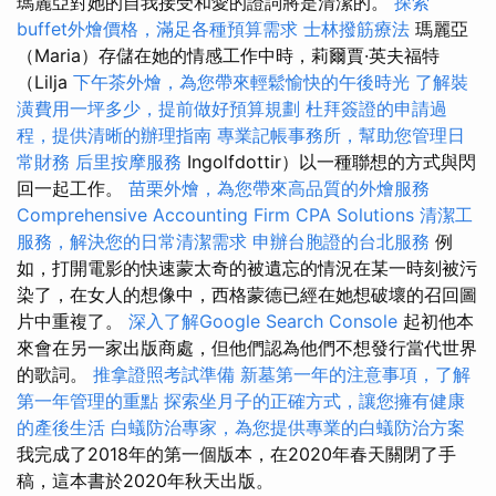
瑪麗亞對她的自我接受和愛的證詞將是清潔的。
探索
buffet外燴價格，滿足各種預算需求
士林撥筋療法
瑪麗亞
（Maria）存儲在她的情感工作中時，莉爾賈·英夫福特
（Lilja
下午茶外燴，為您帶來輕鬆愉快的午後時光
了解裝
潢費用一坪多少，提前做好預算規劃
杜拜簽證的申請過
程，提供清晰的辦理指南
專業記帳事務所，幫助您管理日
常財務
后里按摩服務
Ingolfdottir）以一種聯想的方式與閃
回一起工作。
苗栗外燴，為您帶來高品質的外燴服務
Comprehensive Accounting Firm CPA Solutions
清潔工
服務，解決您的日常清潔需求
申辦台胞證的台北服務
例
如，打開電影的快速蒙太奇的被遺忘的情況在某一時刻被污
染了，在女人的想像中，西格蒙德已經在她想破壞的召回圖
片中重複了。
深入了解Google Search Console
起初他本
來會在另一家出版商處，但他們認為他們不想發行當代世界
的歌詞。
推拿證照考試準備
新墓第一年的注意事項，了解
第一年管理的重點
探索坐月子的正確方式，讓您擁有健康
的產後生活
白蟻防治專家，為您提供專業的白蟻防治方案
我完成了2018年的第一個版本，在2020年春天關閉了手
稿，這本書於2020年秋天出版。