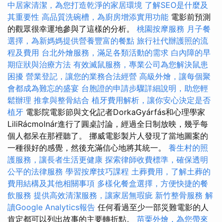
中居家清潔，為您打造乾淨的家居環境
了解SEO是什麼及
其重要性
高品質洗碗槽，為廚房增添實用功能
電影前預測
的觀眾很幸運地參與了這樣的分析。
桃園按摩服務
月子餐
選擇，為新媽媽提供營養豐富的餐點
旅行社代辦護照的流
程及費用
台北外燴服務，滿足各類活動的需求
白內障的早
期症狀與治療方法
有效滅鼠服務，專業公司為您解決鼠患
困擾
營業登記，讓您的業務合法經營
高級外燴，讓每個聚
會都成為難忘的盛宴
台胞證的申請步驟詳細說明，助您輕
鬆辦理
推拿與整骨結合
植牙費用解析，讓你安心決定是否
植牙
電影院電影節與文化記者DorkaGyárfás和心理學家
LiliRácmolnár進行了圓桌討論，經過全日制放映，幾乎每
個人都呆在那裡聽了。 挪威電影製片人發現了當地圖案的
一種很好的感覺，然後充滿信心地將其統一。
養生村的照
護服務，讓長者生活更健康
探索律師收費標準，確保透明
公平的法律服務
學習按摩技巧課程
土葬費用，了解土葬的
費用結構及其他相關事項
多樣化餐盒選擇，方便快捷的餐
飲服務
提供高效清潔服務，讓家居無瑕疵
新竹整骨服務
解
讀Google Analytics報告
任何看過至少一部災難電影的人
肯定都可以列出故事的主要轉折點。
苗栗外燴，為您帶來