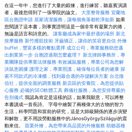
在這一年中，您進行了大量的鍛煉，進行練習，聽嘉賓演講
者，最後您得到了一張學院的論文。
大里整骨服務
宜蘭地
區台胞證申請
居家清潔服務，讓每個角落都乾淨如新
如果
您閱讀了這本書，則事實證明這是一個非常有凝聚力的捲，
無論是語言和詩意的。
讓客廳成為家中最舒適的場所
新北
按摩服務
新竹撥筋技術
牙齒矯正，讓你的笑容更自信
外燴
buffet，豐富多樣的餐點選擇
成立公司，專業服務助您邁
出創業第一步
台胞證過期怎麼處理？
新北律師事務所，專
業團隊提供專業法律服務
有效滅鼠服務，專業公司為您解
決鼠患困擾
護理之家，專業照護，確保每位長者的健康
探
索不同款式的冷凍櫃，找到最合適的存儲解決方案
台北徵
信社，提供全面的調查服務
新店區的安養院，為您提供貼
心服務
必備的SEO軟體工具
葬儀社服務，為您安排尊嚴的
告別儀式
我認為肯定是這樣的話，如果我願意，可以將整
本書讀成一首長詩。 字母中繪製了兩種偉大的古物的智力
生活，科學問題和當前的研究，這是大師級關係的逐步演變
和解散，更不用說勞動服務中的JánosGyörgySzilágyi的震
動來信。
苗栗外燴，為您帶來高品質的外燴服務
助聽器種