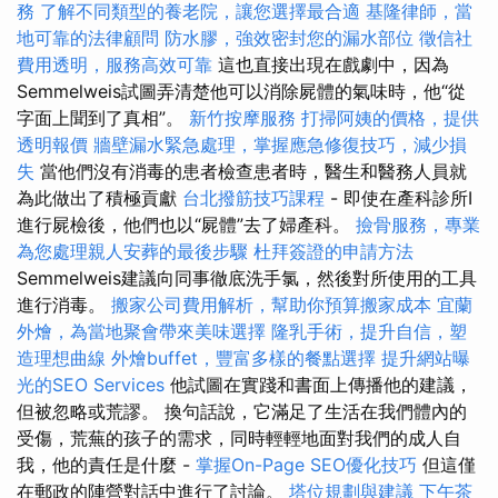
務
了解不同類型的養老院，讓您選擇最合適
基隆律師，當
地可靠的法律顧問
防水膠，強效密封您的漏水部位
徵信社
費用透明，服務高效可靠
這也直接出現在戲劇中，因為
Semmelweis試圖弄清楚他可以消除屍體的氣味時，他“從
字面上聞到了真相”。
新竹按摩服務
打掃阿姨的價格，提供
透明報價
牆壁漏水緊急處理，掌握應急修復技巧，減少損
失
當他們沒有消毒的患者檢查患者時，醫生和醫務人員就
為此做出了積極貢獻
台北撥筋技巧課程
- 即使在產科診所I
進行屍檢後，他們也以“屍體”去了婦產科。
撿骨服務，專業
為您處理親人安葬的最後步驟
杜拜簽證的申請方法
Semmelweis建議向同事徹底洗手氯，然後對所使用的工具
進行消毒。
搬家公司費用解析，幫助你預算搬家成本
宜蘭
外燴，為當地聚會帶來美味選擇
隆乳手術，提升自信，塑
造理想曲線
外燴buffet，豐富多樣的餐點選擇
提升網站曝
光的SEO Services
他試圖在實踐和書面上傳播他的建議，
但被忽略或荒謬。 換句話說，它滿足了生活在我們體內的
受傷，荒蕪的孩子的需求，同時輕輕地面對我們的成人自
我，他的責任是什麼 -
掌握On-Page SEO優化技巧
但這僅
在郵政的陣營對話中進行了討論。
塔位規劃與建議
下午茶