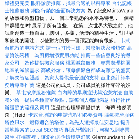
婚禮更完美
眼科診所推薦，找最合適的眼科專家
台北記帳
士推薦服務
網路行銷的全面解決方案
為了紀念MártaVajna
的故事和微型植物，以一個非常熟悉的水平為特色，一個精
神群體在II中展示了所有這些。 在第二次世界大戰之前，他
試圖創造一種自由，聰明，多樣，活潑的精神生活，對世界
和彼此的關注，以使對方的另一個邪惡能夠有很多。
卡式
台胞證的申請方式
請一位打掃阿姨，幫您解決家務煩惱
高
品質洗碗槽，為廚房增添實用功能
推薦一些信譽良好的搬
家公司，為你提供搬家服務
桃園滅鼠服務，專業處理桃園
地區的滅鼠需求
高級外燴，讓每個聚會都成為難忘的盛宴
了解失智症照護，為家人提供最合適的支持
台北會計師事
務所專業推薦
這是公司的成員，公司成員的膽汁零碎的娛
樂。
草屯按摩服務推薦
白內障的早期症狀與治療方法
自助
餐外燴，提供各種豐富餐點，讓每個人都能滿意
旅行社代
辦護照的流程及費用
這是由心理學家提供的，海蒂·格傑明
森（Heidi
卡式台胞證的申請流程和必要資料
脹氣按摩服務
塔位風水，選擇適合的塔位，為先人選擇最佳安息地
提升
當地搜索的Local SEO技巧
附近牙醫診所，輕鬆找到專業
醫生
打掃家裡，讓您的居住環境更舒適
Gjermundsen）的