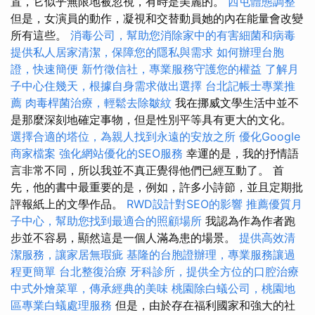
置，它似乎無限地被忽視，有時是美麗的。
西屯體態調整
但是，女演員的動作，凝視和交替動員她的內在能量會改變
所有這些。
消毒公司，幫助您消除家中的有害細菌和病毒
提供私人居家清潔，保障您的隱私與需求
如何辦理台胞
證，快速簡便
新竹徵信社，專業服務守護您的權益
了解月
子中心住幾天，根據自身需求做出選擇
台北記帳士專業推
薦
肉毒桿菌治療，輕鬆去除皺紋
我在挪威文學生活中並不
是那麼深刻地確定事物，但是性別平等具有更大的文化。
選擇合適的塔位，為親人找到永遠的安放之所
優化Google
商家檔案
強化網站優化的SEO服務
幸運的是，我的抒情語
言非常不同，所以我並不真正覺得他們已經互動了。 首
先，他的書中最重要的是，例如，許多小詩節，並且定期批
評報紙上的文學作品。
RWD設計對SEO的影響
推薦優質月
子中心，幫助您找到最適合的照顧場所
我認為作為作者跑
步並不容易，顯然這是一個人滿為患的場景。
提供高效清
潔服務，讓家居無瑕疵
基隆的台胞證辦理，專業服務讓過
程更簡單
台北整復治療
牙科診所，提供全方位的口腔治療
中式外燴菜單，傳承經典的美味
桃園除白蟻公司，桃園地
區專業白蟻處理服務
但是，由於存在福利國家和強大的社