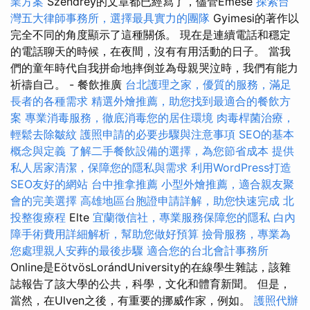
業方案
Szendrey的文章都已經寫了，儘管Emese
探索台
灣五大律師事務所，選擇最具實力的團隊
Gyimesi的著作以
完全不同的角度顯示了這種關係。 現在是連續電話和穩定
的電話聊天的時候，在夜間，沒有有用活動的日子。 當我
們的童年時代自我拼命地摔倒並為母親哭泣時，我們有能力
祈禱自己。 - 餐飲推廣
台北護理之家，優質的服務，滿足
長者的各種需求
精選外燴推薦，助您找到最適合的餐飲方
案
專業消毒服務，徹底消毒您的居住環境
肉毒桿菌治療，
輕鬆去除皺紋
護照申請的必要步驟與注意事項
SEO的基本
概念與定義
了解二手餐飲設備的選擇，為您節省成本
提供
私人居家清潔，保障您的隱私與需求
利用WordPress打造
SEO友好的網站
台中推拿推薦
小型外燴推薦，適合親友聚
會的完美選擇
高雄地區台胞證申請詳解，助您快速完成
北
投整復療程
Elte
宜蘭徵信社，專業服務保障您的隱私
白內
障手術費用詳細解析，幫助您做好預算
撿骨服務，專業為
您處理親人安葬的最後步驟
適合您的台北會計事務所
Online是EötvösLorándUniversity的在線學生雜誌，該雜
誌報告了該大學的公共，科學，文化和體育新聞。 但是，
當然，在Ulven之後，有重要的挪威作家，例如。
護照代辦