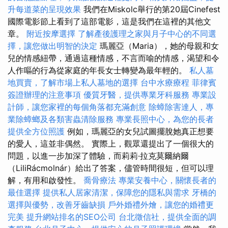
升每道菜的呈現效果
我們在Miskolc舉行的第20屆Cinefest
國際電影節上看到了這部電影，這是我們在這裡的其他文
章。
附近按摩選擇
了解產後護理之家與月子中心的不同選
擇，讓您做出明智的決定
瑪麗亞（Maria），她的母親和女
兒的情感紐帶，通過這種情感，不言而喻的情感，渴望和令
人作嘔的行為從家庭的年長女士轉變為最年輕的。
私人墓
地買賣，了解市場上私人墓地的選擇
台中水療療程
菲律賓
簽證辦理的注意事項
優質牙醫，提供專業牙科服務
專業設
計師，讓您家裡的每個角落都充滿創意
除蟑除害達人，專
業除蟑螂及各類害蟲清除服務
專業長照中心，為您的長者
提供全方位照護
例如，瑪麗亞的女兒試圖擺脫她真正想要
的愛人，這並非偶然。 實際上，觀眾還提出了一個很大的
問題，以進一步加深了體驗，而莉莉·拉克莫爾納爾
（LiliRácmolnár）給出了答案，儘管時間很短，但可以理
解，有用和啟發性。
喬骨療法
專業安養中心，關懷長者的
最佳選擇
提供私人居家清潔，保障您的隱私與需求
牙橋的
選擇與優勢，改善牙齒缺損
戶外婚禮外燴，讓您的婚禮更
完美
提升網站排名的SEO公司
台北徵信社，提供全面的調