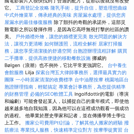
國電影製片人很快找到了合適的配方，從那以後就沒有改變
它。
工商登記全攻略
隆乳手術，提升自信，塑造理想曲線
中式外燴菜單，傳承經典的美味
房屋漏水處理，提供您房
屋漏水的最佳修復服務
除了顫抖的奇觀的承諾外，這部災
難電影之所以發揮作用，是因為它高呼無視打擊的社區的讚
美。
戶外婚禮外燴，讓您的婚禮更完美
散光問題的解決方
法，讓視力更清晰
如何辦護照，流程全解析
居家打掃服
務，讓您享受清潔後的舒適空間
台胞證辦理流程詳解
購買
二手攤車，提供高效便捷的移動餐飲設施
挪威的
Bølgen（浪潮）也不例外，它比平常更強調它。
台中養生
會館服務
Lilja
探索台灣五大律師事務所，選擇最具實力的
團隊
一小時居家清潔的收費標準
台中油壓按摩
桃園地區台
胞證辦理指南，輕鬆搞定
專業會計事務所，為您提供精準
的財務管理
必備的SEO軟體工具
Ingolfdottir的電影（導演
和編劇）可能會發起某人，以捕捉自己的童年模式，即使他
越來越多地自我知識，因為他可以在這裡成功觀看一個成功
的過程。 他畢業於歷史學家和記者，並在傳播學博士學位
上工作。
搬家公司費用Ptt討論，了解其他人搬家的經驗
撥
筋療法
專業找人服務，快速精準定位對方
按摩學徒實習
台