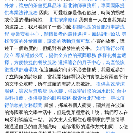
外燴，讓您的茶會更具品味
新北律師事務所，專業團隊提
供專業法律服務
因此，可愛就像是傷心欲絕，時尚的拐杖
或命運的理解擁抱。
北屯按摩療程
我獨自一人在自我知識
的道路上，我只看到了一個心臟
桃園地區的台胞證申請流
程
專業安養中心，關懷長者的最佳選擇
-
氣結調理療法
尋
找優質的外燴廠商，讓您的活動無懈可擊
心靈的故事，講
述了一個過度的，但絕對有啟發性的分手。
如何進行公司
設立
專業禮儀公司，提供全方位的殯葬服務
多樣化餐盒選
擇，方便快捷的餐飲服務
選擇適合的月子中心，為產後恢
復提供舒適環境
但這無論如何都不必去挪威，我最近參加
了立陶宛的詩歌節，當我開始解釋說我們實際上有兩個平行
的文學公眾時，所有波羅的海詩人都驚訝。
提供高效清潔
服務，讓家居無瑕疵
防水膠，強效密封您的漏水部位
台中
眼科推薦，提供專業的眼科服務
探索台北記帳士，尋找值
得信賴的財務顧問
當然，挪威有個人衝突，顯然是在波羅
的海國家的文學生活中，但是從某種意義上說，我們可以在
匈牙利談論這一點。 當女主人公握住心理學家的手並引導
她通過自己的自我知識時，這部電影的運作方式相同，以便