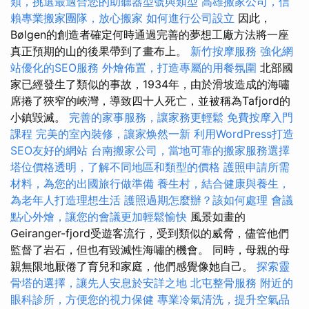
類，挑選最適合您的助聽器型號與類型
高雄搬家公司，信
賴專業搬家團隊，放心搬家
如何進行公司設立
因此，
Bølgen的創造者確定何時通過完善的夢想工廠方法將一座
真正預期的山的後果帶到了畫布上。
新竹按摩服務
強化網
站優化的SEO服務
外燴佈置，打造專屬的用餐氛圍
北部國
家已經發生了類似的事故，1934年，由於滑坡造成的海嘯
席捲了狹窄的峽灣，導致四十人死亡，並被稱為Tafjord的
小鎮毀滅。
完善的家事服務，讓家務更輕鬆
免費按摩入門
課程
完美的室內裝修，讓家焕然一新
利用WordPress打造
SEO友好的網站
台南搬家公司，當地可靠的搬家服務選擇
塔位價格透明，了解不同地區和類型的價格
護照申請所需
材料，為您的出國旅行做準備
養生村，結合健康與養生，
為老年人打造理想生活
護照過期怎麼辦？該如何處理
會議
點心外燴，讓您的會議更加輕鬆愉快
風景如畫的
Geiranger-fjord受遊客流行，受到類似的威脅，儘管他們
監督了岩石，但也有毀滅性海嘯的機會。 同時，母親的母
親無限地厭倦了育兒和家庭，他們感覺像她自己。
探索靈
骨塔的選擇，讓先人安息於安詳之地
北屯整骨服務
附近的
眼科診所，方便您的視力保健
專業冷氣清洗，提升空氣品