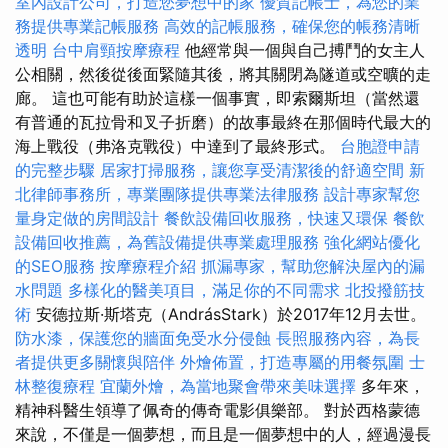
室內設計公司，打造您夢想中的家
優質記帳士，為您的業
務提供專業記帳服務
高效的記帳服務，確保您的帳務清晰
透明
台中肩頸按摩療程
他經常與一個與自己搏鬥的女主人
公相關，然後從後面緊隨其後，將其關閉為隧道或空曠的走
廊。 這也可能有助於這樣一個事實，即索爾斯坦（當然還
有普通的瓦拉骨和叉子折磨）的故事最終在那個時代最大的
海上戰役（弗洛克戰役）中達到了最終形式。
台胞證申請
的完整步驟
居家打掃服務，讓您享受清潔後的舒適空間
新
北律師事務所，專業團隊提供專業法律服務
設計專家幫您
量身定做的房間設計
餐飲設備回收服務，快速又環保
餐飲
設備回收推薦，為舊設備提供專業處理服務
強化網站優化
的SEO服務
按摩療程介紹
抓漏專家，幫助您解決屋內的漏
水問題
多樣化的醫美項目，滿足你的不同需求
北投撥筋技
術
安德拉斯·斯塔克（AndrásStark）於2017年12月去世。
防水漆，保護您的牆面免受水分侵蝕
長照服務內容，為長
者提供更多關懷與陪伴
外燴佈置，打造專屬的用餐氛圍
士
林整復療程
宜蘭外燴，為當地聚會帶來美味選擇
多年來，
精神科醫生領導了佩奇的傳奇電影俱樂部。 對於西格蒙德
來說，不僅是一個夢想，而且是一個夢想中的人，經過漫長