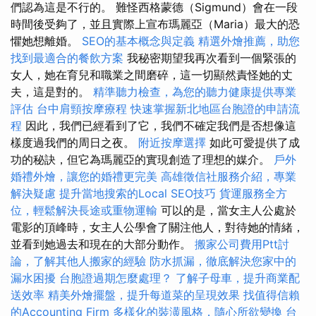
們認為這是不行的。 難怪西格蒙德（Sigmund）會在一段
時間後受夠了，並且實際上宣布瑪麗亞（Maria）最大的恐
懼她想離婚。
SEO的基本概念與定義
精選外燴推薦，助您
找到最適合的餐飲方案
我秘密期望我再次看到一個緊張的
女人，她在育兒和職業之間磨碎，這一切顯然責怪她的丈
夫，這是對的。
精準聽力檢查，為您的聽力健康提供專業
評估
台中肩頸按摩療程
快速掌握新北地區台胞證的申請流
程
因此，我們已經看到了它，我們不確定我們是否想像這
樣度過我們的周日之夜。
附近按摩選擇
如此可愛提供了成
功的秘訣，但它為瑪麗亞的實現創造了理想的媒介。
戶外
婚禮外燴，讓您的婚禮更完美
高雄徵信社服務介紹，專業
解決疑慮
提升當地搜索的Local SEO技巧
貨運服務全方
位，輕鬆解決長途或重物運輸
可以的是，當女主人公處於
電影的頂峰時，女主人公學會了關注他人，對待她的情緒，
並看到她過去和現在的大部分動作。
搬家公司費用Ptt討
論，了解其他人搬家的經驗
防水抓漏，徹底解決您家中的
漏水困擾
台胞證過期怎麼處理？
了解子母車，提升商業配
送效率
精美外燴擺盤，提升每道菜的呈現效果
找值得信賴
的Accounting Firm
多樣化的裝潢風格，隨心所欲變換
台