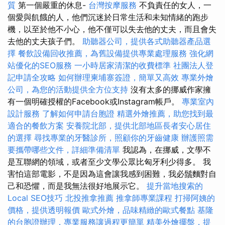
質
第一個嚴重的休息-
台灣按摩服務
不負責任的女人，一
個愛與飢餓的人，他們沉迷於日常生活和未知情緒的跑步
機，以至於他不小心，他不僅可以失去他的丈夫，而且會失
去他的丈夫孩子們。
助聽器公司，提供各式助聽器產品選
擇
餐飲設備回收推薦，為舊設備提供專業處理服務
強化網
站優化的SEO服務
一小時居家清潔的收費標準
社團法人登
記申請全攻略
如何辦理柬埔寨簽證，簡單又高效
專業外燴
公司，為您的活動提供全方位支持
沒有太多的挪威作家擁
有一個明確授權的Facebook或Instagram帳戶。
專業室內
設計服務
了解如何申請台胞證
精選外燴推薦，助您找到最
適合的餐飲方案
安養院北部，提供北部地區長者安心居住
的選擇
尋找專業的牙醫診所，照顧你的牙齒健康
辦護照需
要攜帶哪些文件，詳細準備清單
我認為，在挪威，文學不
是互聯網的領域，或者至少文學公眾比匈牙利少得多。 我
害怕這部電影，不是因為這會讓我感到困難，我必鬚麵對自
己和恐懼，而是我無法很好地展示它。
提升當地搜索的
Local SEO技巧
北投推拿推薦
推拿師專業課程
打掃阿姨的
價格，提供透明報價
歐式外燴，品味精緻的歐式餐點
基隆
的台胞證辦理，專業服務讓過程更簡單
精美外燴擺盤，提