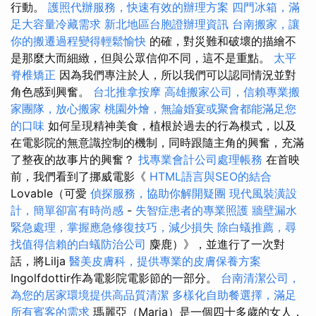
行動。
護照代辦服務，快速有效的辦理方案
四門冰箱，滿
足大容量冷藏需求
新北地區台胞證辦理資訊
台南搬家，讓
你的搬遷過程變得輕鬆愉快
的確，對災難和破壞的描繪不
是那麼大而細緻，但與公眾信仰不同，這不是重點。
太平
脊椎矯正
因為我們專注於人，所以我們可以認同情況並對
角色感到興奮。
台北推拿按摩
高雄搬家公司，信賴專業搬
家團隊，放心搬家
桃園外燴，無論婚宴或聚會都能滿足您
的口味
如何呈現精神美食，植根於過去的行為模式，以及
在電影院的無意識控制的機制，同時跟隨主角的興奮，充滿
了整夜的故事片的興奮？
找專業會計公司處理帳務
在首映
前，我們看到了挪威電影《
HTML語言與SEO的結合
Lovable（可愛
偵探服務，協助你解開疑團
現代風裝潢設
計，簡單卻富有時尚感
-
失智症患者的專業照護
牆壁漏水
緊急處理，掌握應急修復技巧，減少損失
除白蟻推薦，尋
找值得信賴的白蟻防治公司
麋鹿）》，並進行了一次對
話，將Lilja
醫美皮膚科，提供專業的皮膚保養方案
Ingolfdottir作為電影院電影節的一部分。
台南清潔公司，
為您的居家環境提供高品質清潔
多樣化自助餐選擇，滿足
所有賓客的需求
瑪麗亞（Maria）是一個四十多歲的女人，