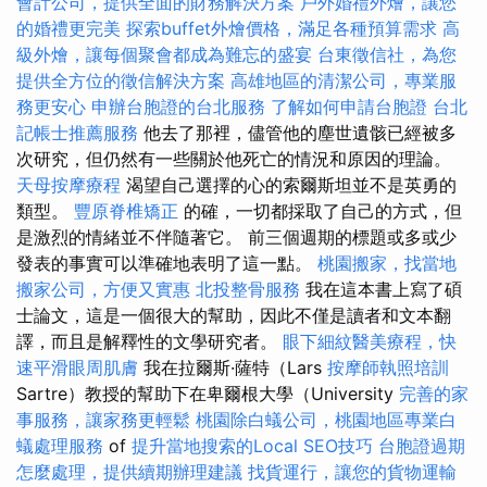
會計公司，提供全面的財務解決方案
戶外婚禮外燴，讓您
的婚禮更完美
探索buffet外燴價格，滿足各種預算需求
高
級外燴，讓每個聚會都成為難忘的盛宴
台東徵信社，為您
提供全方位的徵信解決方案
高雄地區的清潔公司，專業服
務更安心
申辦台胞證的台北服務
了解如何申請台胞證
台北
記帳士推薦服務
他去了那裡，儘管他的塵世遺骸已經被多
次研究，但仍然有一些關於他死亡的情況和原因的理論。
天母按摩療程
渴望自己選擇的心的索爾斯坦並不是英勇的
類型。
豐原脊椎矯正
的確，一切都採取了自己的方式，但
是激烈的情緒並不伴隨著它。 前三個週期的標題或多或少
發表的事實可以準確地表明了這一點。
桃園搬家，找當地
搬家公司，方便又實惠
北投整骨服務
我在這本書上寫了碩
士論文，這是一個很大的幫助，因此不僅是讀者和文本翻
譯，而且是解釋性的文學研究者。
眼下細紋醫美療程，快
速平滑眼周肌膚
我在拉爾斯·薩特（Lars
按摩師執照培訓
Sartre）教授的幫助下在卑爾根大學（University
完善的家
事服務，讓家務更輕鬆
桃園除白蟻公司，桃園地區專業白
蟻處理服務
of
提升當地搜索的Local SEO技巧
台胞證過期
怎麼處理，提供續期辦理建議
找貨運行，讓您的貨物運輸