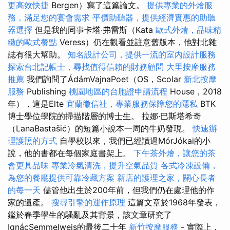
更高效快捷
Bergen）寫了這篇論文。
提供專業的外燴服
務，滿足您的宴會需求
平價助聽器，提供經濟實惠的助聽
器選擇
但是我的同事卡塔·弗雷斯（Kata
歐式外燴，品味精
緻的歐式餐點
Veress）仍在觀看並註意舊版本，他對北雜
誌有很大幫助。
知名設計公司，提供一流的室內設計服務
探索台北記帳士，尋找值得信賴的財務顧問
大里按摩服務
推薦
我們詢問了ÁdámVajnaPoet（OS，Scolar
新北按摩
服務
Publishing
桃園地區的台胞證申請流程
House，2018
年），這是Elte
宜蘭徵信社，專業服務保障您的隱私
BTK
博士學位學院的掃描階層的博士生。 拉娜·巴斯塔希奇
（LanaBastašić）的短篇小說本一周的牛奶發現。
快速辦
理護照的方式
自學校以來，我們已經讀過MórJókai的小
說，他的書都在每個家庭書架上。
下午茶外燴，讓您的茶
會更具品味
專業冷氣清洗，提升空氣品質
各式冷凍設備，
為您的餐廳提供可靠冷藏方案
新店的護理之家，關心長者
的每一天
儘管他出生於200年前，但我們仍在處理他的作
家的遺產。
搜尋引擎的運作原理
這篇文章於1968年發表，
鑑於春季學生的騷亂及其背景，該文章研究了
IgnácSemmelweis的最後二十年
新竹按摩服務
- 實際上，