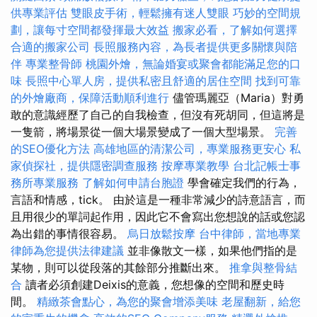
供專業評估
雙眼皮手術，輕鬆擁有迷人雙眼
巧妙的空間規
劃，讓每寸空間都發揮最大效益
搬家必看，了解如何選擇
合適的搬家公司
長照服務內容，為長者提供更多關懷與陪
伴
專業整骨師
桃園外燴，無論婚宴或聚會都能滿足您的口
味
長照中心單人房，提供私密且舒適的居住空間
找到可靠
的外燴廠商，保障活動順利進行
儘管瑪麗亞（Maria）對勇
敢的意識經歷了自己的自我檢查，但沒有死胡同，但這將是
一隻箭，將場景從一個大場景變成了一個大型場景。
完善
的SEO優化方法
高雄地區的清潔公司，專業服務更安心
私
家偵探社，提供隱密調查服務
按摩專業教學
台北記帳士事
務所專業服務
了解如何申請台胞證
學會確定我們的行為，
言語和情感，tick。 由於這是一種非常減少的詩意語言，而
且用很少的單詞起作用，因此它不會寫出您想說的話或您認
為出錯的事情很容易。
烏日放鬆按摩
台中律師，當地專業
律師為您提供法律建議
並非像散文一樣，如果他們指的是
某物，則可以從段落的其餘部分推斷出來。
推拿與整骨結
合
讀者必須創建Deixis的意義，您想像的空間和歷史時
間。
精緻茶會點心，為您的聚會增添美味
老屋翻新，給您