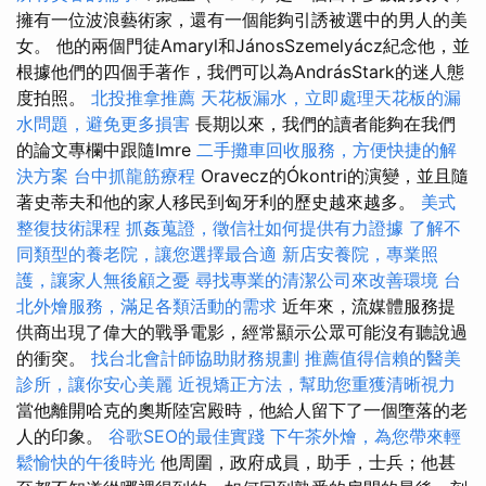
擁有一位波浪藝術家，還有一個能夠引誘被選中的男人的美
女。 他的兩個門徒Amaryl和JánosSzemelyácz紀念他，並
根據他們的四個手著作，我們可以為AndrásStark的迷人態
度拍照。
北投推拿推薦
天花板漏水，立即處理天花板的漏
水問題，避免更多損害
長期以來，我們的讀者能夠在我們
的論文專欄中跟隨Imre
二手攤車回收服務，方便快捷的解
決方案
台中抓龍筋療程
Oravecz的Ókontri的演變，並且隨
著史蒂夫和他的家人移民到匈牙利的歷史越來越多。
美式
整復技術課程
抓姦蒐證，徵信社如何提供有力證據
了解不
同類型的養老院，讓您選擇最合適
新店安養院，專業照
護，讓家人無後顧之憂
尋找專業的清潔公司來改善環境
台
北外燴服務，滿足各類活動的需求
近年來，流媒體服務提
供商出現了偉大的戰爭電影，經常顯示公眾可能沒有聽說過
的衝突。
找台北會計師協助財務規劃
推薦值得信賴的醫美
診所，讓你安心美麗
近視矯正方法，幫助您重獲清晰視力
當他離開哈克的奧斯陸宮殿時，他給人留下了一個墮落的老
人的印象。
谷歌SEO的最佳實踐
下午茶外燴，為您帶來輕
鬆愉快的午後時光
他周圍，政府成員，助手，士兵；他甚