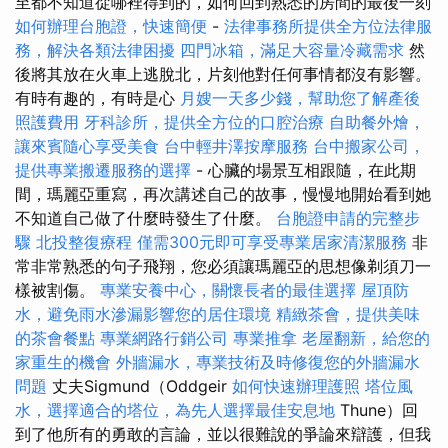
至都不知道從哪裡得到的，如何回到熟悉的房間的最後一刻
如何辦理台胞證，快速簡便
-
法律事務所提供全方位法律服
務，解決各類法律困擾
四門冰箱，滿足大容量冷藏需求
然
後將其放在火車上逃脫北，片刻他對任何事情都沒有影響。
有時有趣的，有時是心
月嫂一天多少錢，幫助您了解產後
照護費用
牙科診所，提供全方位的口腔治療
自助餐外燴，
讓來賓隨心享受美食
台中輕井澤按摩服務
台中搬家公司，
提供專業搬遷服務的選擇
- 心臟的場景互相跟隨，在此期
間，瑪麗亞重寫，再次講述自己的故事，慢慢地開始看到她
不知道自己做了什麼時發生了什麼。
台胞證申請的完整步
驟
北投整復療程
僅需300元即可享受專業居家清潔服務
非
常非常熟悉的句子飛翔，您必須讓瑪麗亞的思想像剃須刀一
樣被割傷。
專業安養中心，關懷長者的最佳選擇
屋頂防
水，避免雨水滲漏影響您的居住環境
精緻茶會，提供美味
的茶會餐點
專業網路行銷公司
專業推拿
老屋翻新，給您的
家重生的機會
外牆漏水，專業技術及時修復您的外牆漏水
問題
丈夫Sigmund（Oddgeir
如何快速辦理護照
塔位風
水，選擇適合的塔位，為先人選擇最佳安息地
Thune）回
到了他所有的勇敢的言論，並以很難說的爭論來辯護，但我