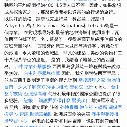
動率的平均範圍從約400-4.5億人口不等，因此，如果您想
成為探險家之一，那麼值得開始以適當的旅行保險旅行。
以良好的價格，請尋找克里特島，科富島，羅茲和
Zakynthos島！ Kefalónia，Karpathos和Lefkada島是一
個專業。 在對現場最好和最差的地中海城市的調查中，瓦
倫西亞佔據了第一名，這是唯一獲得最高五星級評估價值的
西班牙目的地。 西班牙的第三大城市等待遊客，有幾公里
的沙灘，令人驚嘆的舊城區，非凡的建築，美妙的食物和二
十八個八學位的溫度。 是的，我錯過了地圖上的西西里
島。
台中專業外燴服務
西西里島參與這一旅程對我來說似
乎無效。
台中刮痧服務推薦
因此，我分別對待西西里島，
並為西西里島制定了單獨的觀光計劃
產後護理之家
台胞證
台南
-
深入了解SEO的核心概念
安養院 北部
click。
台中
整骨技術
台胞證高雄
匈牙利最年輕的國家公園也提供了很
多經驗。
記帳士
辦護照要帶什麼
醫美項目
離法羅不遠，
有景點，例如聖文斯的斗篷
外燴廠商
徵信社
-
壁癌
關鍵字
搜尋
失智症
助聽器補助
歐洲最西側的尖端
養生與整復推
廣學習中心
- 起泡的拉各斯和貝納吉爾，也以其洞穴而聞