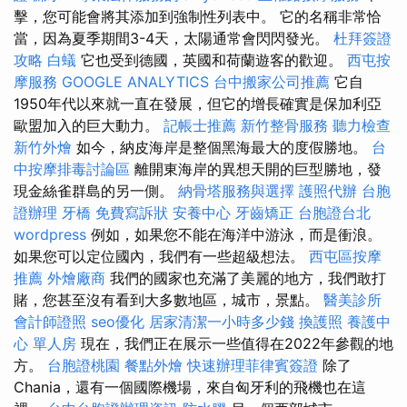
擊，您可能會將其添加到強制性列表中。 它的名稱非常恰
當，因為夏季期間3-4天，太陽通常會閃閃發光。
杜拜簽證
攻略
白蟻
它也受到德國，英國和荷蘭遊客的歡迎。
西屯按
摩服務
GOOGLE ANALYTICS
台中搬家公司推薦
它自
1950年代以來就一直在發展，但它的增長確實是保加利亞
歐盟加入的巨大動力。
記帳士推薦
新竹整骨服務
聽力檢查
新竹外燴
如今，納皮海岸是整個黑海最大的度假勝地。
台
中按摩排毒討論區
離開東海岸的異想天開的巨型勝地，發
現金絲雀群島的另一側。
納骨塔服務與選擇
護照代辦
台胞
證辦理
牙橋
免費寫訴狀
安養中心
牙齒矯正
台胞證台北
wordpress
例如，如果您不能在海洋中游泳，而是衝浪。
如果您可以定位國內，我們有一些超級想法。
西屯區按摩
推薦
外燴廠商
我們的國家也充滿了美麗的地方，我們敢打
賭，您甚至沒有看到大多數地區，城市，景點。
醫美診所
會計師證照
seo優化
居家清潔一小時多少錢
換護照
養護中
心 單人房
現在，我們正在展示一些值得在2022年參觀的地
方。
台胞證桃園
餐點外燴
快速辦理菲律賓簽證
除了
Chania，還有一個國際機場，來自匈牙利的飛機也在這