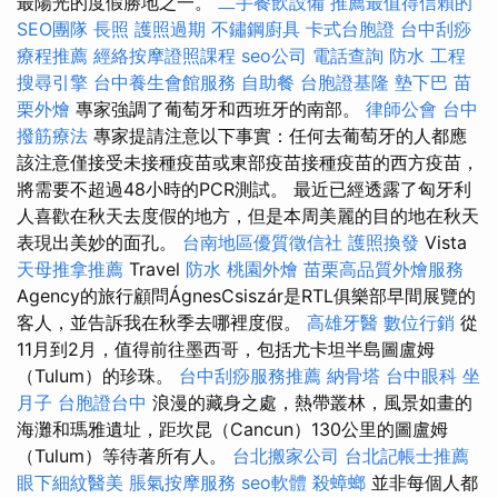
最陽光的度假勝地之一。
二手餐飲設備
推薦最值得信賴的
SEO團隊
長照
護照過期
不鏽鋼廚具
卡式台胞證
台中刮痧
療程推薦
經絡按摩證照課程
seo公司
電話查詢
防水 工程
搜尋引擎
台中養生會館服務
自助餐
台胞證基隆
墊下巴
苗
栗外燴
專家強調了葡萄牙和西班牙的南部。
律師公會
台中
撥筋療法
專家提請注意以下事實：任何去葡萄牙的人都應
該注意僅接受未接種疫苗或東部疫苗接種疫苗的西方疫苗，
將需要不超過48小時的PCR測試。 最近已經透露了匈牙利
人喜歡在秋天去度假的地方，但是本周美麗的目的地在秋天
表現出美妙的面孔。
台南地區優質徵信社
護照換發
Vista
天母推拿推薦
Travel
防水
桃園外燴
苗栗高品質外燴服務
Agency的旅行顧問ÁgnesCsiszár是RTL俱樂部早間展覽的
客人，並告訴我在秋季去哪裡度假。
高雄牙醫
數位行銷
從
11月到2月，值得前往墨西哥，包括尤卡坦半島圖盧姆
（Tulum）的珍珠。
台中刮痧服務推薦
納骨塔
台中眼科
坐
月子
台胞證台中
浪漫的藏身之處，熱帶叢林，風景如畫的
海灘和瑪雅遺址，距坎昆（Cancun）130公里的圖盧姆
（Tulum）等待著所有人。
台北搬家公司
台北記帳士推薦
眼下細紋醫美
脹氣按摩服務
seo軟體
殺蟑螂
並非每個人都