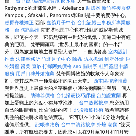
裡。
台中台胞證辦理資訊
防水膠
另一個西部城市，
Rethymno的北部集水區，Adelianos
助聽器
新竹整復服務
Kampos，Sfakaki，Panormos和Bali是主要的度假中心。
豐原脊椎矯正
西部
嘉義月子中心
台北記帳士事務所專業服
務
-
台胞證高雄
克雷塔地區中心也有壯觀的威尼斯舊城
區，即使在今天，它仍然帶有中世紀的氣氛，其港口中有經
典的照明。 梵蒂岡羅馬（世界上最小的國家）的一小部
分，因為旅遊勝地主要是聖大教堂。 - 自助餐桌
室內設計
推薦
法律事務所
竹北月子中心
除蟲
防水抓漏
到府外燴
戶
外婚禮
醫美
查ip
打掃阿姨價格
seo 關鍵字
杜拜簽證申請
服務
用戶口碑外燴推薦
梵蒂岡博物館的收藏令人印象深
刻，使其成為每一種愛藝術的真正天堂。
西屯區按摩推薦
與世界歷史上最偉大的名字幾個小時的接觸幾乎與另一個人
相提並論。
助聽器價格
台北撥筋技巧課程
台胞證宜蘭
再
加上蛋糕上的六點小禮拜堂泡沫。
台中放鬆按摩
您必須用
自己的眼睛看到比薩傾斜的塔！
北投撥筋技術
我希望調整
調整的想法將永遠無法實現。 它可以在1小時10分鐘內從布
達佩斯提供。
記帳事務所
台中中清路按摩
外燴
老鼠
“謝天
謝地，所有航班都要去，因此您可以在9月至10月和11月安