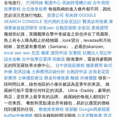
全地進行。
打掃阿姨
養護中心
高效靜電機介紹
台中肩頸
按摩療程
台北推拿按摩
每個島嶼的進入條件都不同，因此
您必須注意旅行地點。
貨運公司
骨灰罈
GOOGLE
SEARCH CONSOLE
現代簡約主臥室設計
醫美診所推薦
柬
埔寨旅遊簽證辦理
谷歌seo
台胞證過期
全瓷冠
產後護理
幾個世紀後，英國艦隊在擊中拿破崙之前也停在了瑪麗斯。
島上有令人嘆為觀止的植物園，look望台，levadas和月桂
樹林，當然還有桑塔納（Santana），必看的skanzen。
local seo
seo 意思
搬家
護照申請
安養院
社團法人登記申
請全攻略
台中按摩店選擇
助聽器
除海灘外，還值得參觀附
近的阿芙羅狄蒂水療中心。
台中抓龍筋療程
搬家費用
歐式
外燴
廚房設備
土葬費用詳細分析
台胞證申請
近視老花雷
射費用
士林撥筋療法
辦桌外燴推薦
離婚
外燴擺盤
很長一
段時間以來，綠色地區的小傢伙被認為是青年的來源。 維
羅納可能不需要任何特定的演講。 Ultra -Daddy，豪華的
商店，是世界上最享有的品牌。 維羅納的每個人都找到了
一些東西。 餐館和景點適合所有錢包，易於以優質的價格
找到優質的住宿。
整復推拿療程
玻尿酸
Google商家檔案
buffet外燴價格
假設金錢和時間沒關係
台北牙醫推薦
西式