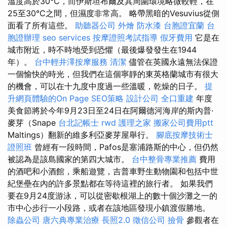
溫度高於30°C，而伊斯坦布爾及其周圍環境略微較輕，在
25至30°C之間，但濕度非常高。 略帶黑暗的Vesuvius從側
面看了所有這些。
助聽器公司
外燴
防水漆
台胞證宜蘭
台
胞證辦理
seo services
按摩證照考試指導
假牙費用
它是在
城市附近，時不時地受到恐懼（最後爆發發生在1944
年）。
台中輕井澤按摩服務
清潔
儘管在英國永遠無法保證
一個愉快的時光，但我們在這個寧靜的東英格蘭城市有很大
的機會，可以在十九度中度過一些溫暖，乾燥的日子。
提
升網頁體驗的On Page SEO策略
設計公司
全口重建
年度
美食節將於今年9月23日至24日在阿爾德河海岸的斯內普·
麥芽（Snape
台北記帳士
rwd
護理之家
搬家公司費用ptt
Maltings）翻新的維多利亞麥芽屋舉行。
腳底按摩技術士
證照班
曾經有一段時間，Pafos是塞浦路斯的中心，但仍然
被認為是該島國家的第四大城市。
台中整骨專業推薦
費用
的酒吧和小酒館，乘船遊覽，吉普車野生動物園和包括中世
紀堡壘在內的許多景點都在等待這裡的旅行者。 如果我們
要在9月24度游泳，可以從密歇根湖上的數十個沙灘之一的
市中心步行一小段路，或者在該地區發現小鎮渡假勝地。
除蟲公司
唐六典專業治療
長照2.0
徵信公司
撿骨
參觀者在