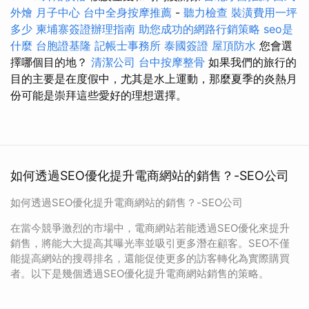
外燴
月子中心
台中全身按摩推薦
-
聽力檢查
裝潢費用一坪
多少
柬埔寨簽證辦理指南
助您成功的網路行銷策略
seo是
什麼
台胞證基隆
記帳士事務所
泰國簽證
屋頂防水
您會選
擇哪個目的地？
清潔公司
台中按摩整骨
如果我們的旅行的
目的主要是在度假中，尤其是水上運動，那麼夏季的炎熱月
份可能是崇拜這些愛好的理想選擇。
如何透過SEO優化提升電商網站的銷售？-SEO公司
如何透過SEO優化提升電商網站的銷售？-SEO公司
在當今競爭激烈的市場中，電商網站若能透過SEO優化來提升
銷售，將能大大提高其曝光率並吸引更多潛在顧客。SEO不僅
能提高網站的搜尋排名，還能促使更多的訪客轉化為實際購買
者。以下是幾個透過SEO優化提升電商網站銷售的策略。