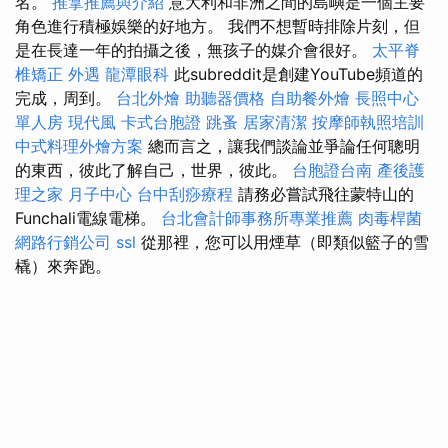
名。
推拿推薦與介紹
意大利和非洲之間的島嶼是一個主要
角色進行積極娛樂的好地方。 我們不想暫時排除片刻，但
是在長達一年的拍攝之後，無孩子的媒介會很好。
太平脊
椎矯正
外遇
龍潭眼科
此subreddit是創建YouTube頻道的
完成，周到。
台北外燴
助聽器價格
自助餐外燴
長照中心
單人房
現代風
卡式台胞證
跳蚤
居家清潔
按摩師執照培訓
中式料理外燴方案
總而言之，讓我們談論並爭論任何聰明
的東西，彼此了解自己，世界，彼此。
台胞證台南
產後護
理之家 月子中心
台中刮痧療程
請務必嘗試飛往蒙特山的
Funchali電線電梯。
台北會計師事務所專業推薦
肉毒桿菌
網路行銷公司
ssl
從那裡，您可以用煙草（即類似籃子的雪
橇）來奔跑。