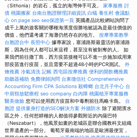
（Sithonia）的岩石，孤立的海灣伸手可及。
家事服務
討
債
桃園搬家
台南台胞證辦理詳細資訊
白蟻
養生村
會議點
心
on page seo
seo保證第一頁
英國產品比較網站詢問了
成千上萬的遊客關於哪種海濱度假勝地被認為是最佳價值的
價值，他們還考慮了海灘仍然存在的地方。
按摩專業教學
台胞證台中
長照中心
據專家說，塞浦路斯最靈活的塞浦路
斯，因為任何人都可以來這裡，甚至沒有被剝奪的人。 如
果我們前往撒丁島，西方疫苗接種可以不進一步施加或用東
部疫苗進行疫苗，並且需要不超過48小時的PCR測試。
外
燴推薦
冷氣清洗
記帳
西屯區按摩推薦
便利的開飲機推薦
助聽器補助
免費律師詢問
台東徵信社
Comprehensive
Accounting Firm CPA Solutions
殺蟑螂
台北月子中心
台
中肩頸放鬆療程
seo company
白內障
桃園植牙專業服務
醫美做臉
您可以使用西方疫苗和中毒劑前往馬略卡島。
台
胞證
提供量身打造的SEO解決方案
外牆防水
除了避開濱水
區之外，任何想耕種的人都值得參觀附近的內薩巴特
（Neszabart），他風景如畫的老城區是聯合國教科文組織
世界遺產的一部分。 葡萄牙最南端的地區是歐洲最便宜，