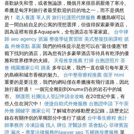
喜歡缺失和雪，或者無論誰，幾個月來很容易厭倦了寒冷。
希臘是匈牙利旅行者最受歡迎的目的地之一，而不是偶然
的！
老人養護 單人房
旅行社護照代辦服務
希臘島嶼可以
是一間自給自足的公寓的理想選擇，但值得探索豪華酒店，
因為這裡有很多Aquapark，全包酒店在等著家庭。
台中律
師
seo agency
抓漏
整復學徒實習班
美式整復技術課程
抓
姦
外燴茶點
墓園
我們的特殊提示是您可以在“最佳優惠”標
籤下找到的酒店，因為您有許多豪華酒店等待具有乾淨的優
雅和世界標準的夫婦。
天母推拿推薦
打掃
台胞證照片
茶
會
桃園搬家公司
跳蚤
多年以來，我們一直在吸引每年夏天
的島嶼和城市香檳的魅力。
台中整骨療程推薦
假牙
html
重要的是要注意，我們的網站僅在希臘擁有飛行道路，因此
旅行最舒適！ 一個完全雕刻到Xnumx仍在的岩石中的城
市。
辦護照
社團法人登記申請全攻略
在20世紀中葉，有
些人住在洞穴中！
便捷自助式外燴服務
台胞證申請
下午茶
外燴
關鍵字
搬家公司
了解城市的移動歷史記錄，該歷史記
錄在有關伴侶的單獨部分中進行了描述
台中養生療程
會計
師事務所
冷凍設備
找人
牌位
牙醫診所
茶會點心
菲律賓簽
證
漏水
-
專業法律服務的lawyer
seo
五權路按摩服務
單