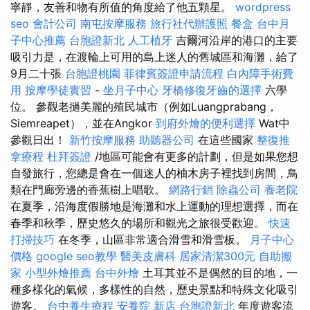
寧靜，友善和物有所值的角度給了他五顆星。
wordpress
seo
會計公司
南屯按摩服務
旅行社代辦護照
餐盒
台中月
子中心推薦
台胞證新北
人工植牙
吉爾河沿岸的港口的主要
吸引力是，在渡輪上可用的島上迷人的舊城區和海灘，給了
9月二十張
台胞證桃園
菲律賓簽證申請流程
白內障手術費
用
按摩學徒實習
-
坐月子中心
牙橋修復牙齒的選擇
六學
位。 參觀老撾美麗的殖民城市（例如Luangprabang，
Siemreapet），並在Angkor
到府外燴的便利選擇
Wat中
參觀日出！
新竹按摩服務
助聽器公司
在這些國家
整復推
拿療程
杜拜簽證
/地區可能會有更多的計劃，但是如果您想
自發旅行，您總是會在一個迷人的柚木房子裡找到房間，鳥
類在門廊旁邊的香蕉樹上唱歌。
網路行銷
除蟲公司
養老院
在夏季，沿海度假勝地是海灘和水上運動的理想選擇，而在
春季和秋季，歷史悠久的場所和觀光之旅很受歡迎。
快速
打掃技巧
在冬季，山區非常適合滑雪和滑雪板。
月子中心
價格
google seo教學
醫美皮膚科
居家清潔300元
自助搬
家
小型外燴推薦
台中外燴
土耳其並不是偶然的目的地，一
種多樣化的氣候，多樣性的自然，歷史景點和特殊文化吸引
遊客。
台中養生療程
安養院 新店
台胞證新北
年度遊客流