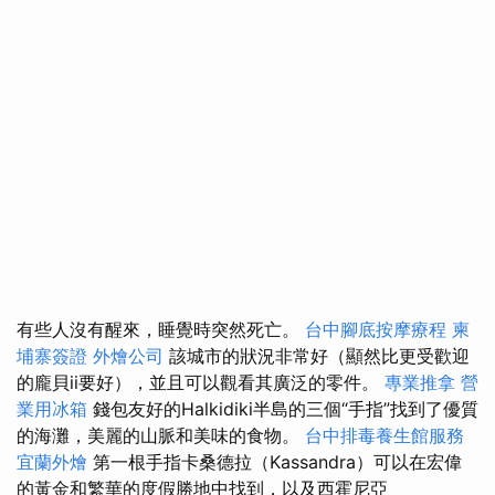
有些人沒有醒來，睡覺時突然死亡。
台中腳底按摩療程
柬
埔寨簽證
外燴公司
該城市的狀況非常好（顯然比更受歡迎
的龐貝ii要好），並且可以觀看其廣泛的零件。
專業推拿
營
業用冰箱
錢包友好的Halkidiki半島的三個“手指”找到了優質
的海灘，美麗的山脈和美味的食物。
台中排毒養生館服務
宜蘭外燴
第一根手指卡桑德拉（Kassandra）可以在宏偉
的黃金和繁華的度假勝地中找到，以及西霍尼亞