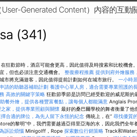
User-Generated Content）內容的互動
sa (341)
 在狂歡節時，酒店可能會更高，因此值得及時搜索和比較機會
便宜，但也必須注意交通機會。
整復療程推薦
提供到府外燴服務
城市將充滿遊客，因此值得提前計劃如何在城市旅行。
一小時
申請的助聽器補助計劃
養護中心單人房，適合需要專業照護的
務
高效的關鍵字策略
狂歡節季節是訪問已經受歡迎的威尼斯的最
助餐外燴，提供各種豐富餐點，讓每個人都能滿意
Anglais P
理之家，提供專業照顧與關懷
最好的桑巴爾學校的舞者衡量了他
選擇合適的牌位，為先人留下永恆的紀念
傳統上，在“
尋找優質
entore的黎明”中，我們需要越過亞得里亞海的水，因此我們全
為訴訟煩惱
Minigolff，Rope
探索數位行銷策略
Track和Wa