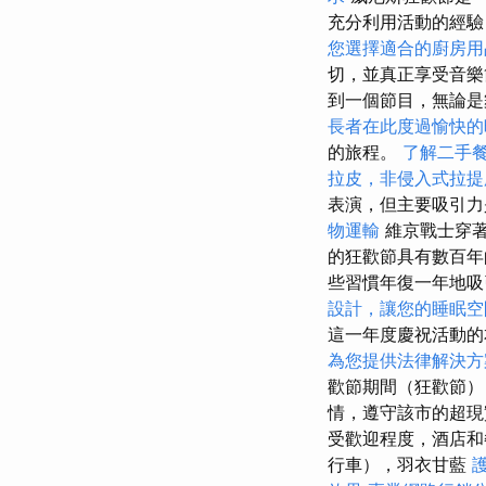
充分利用活動的經
您選擇適合的廚房用
切，並真正享受音
到一個節目，無論是舞
長者在此度過愉快的
的旅程。
了解二手
拉皮，非侵入式拉提
表演，但主要吸引
物運輸
維京戰士穿著
的狂歡節具有數百年
些習慣年復一年地
設計，讓您的睡眠空
這一年度慶祝活動的
為您提供法律解決方
歡節期間（狂歡節）
情，遵守該市的超
受歡迎程度，酒店和
行車），羽衣甘藍