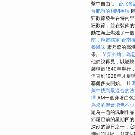
擊中自由f。
台北會
台胞證的相關事項
除
狂歡節發生在特內
狂歡節，並在裝飾
動在海上燃燒了一
南，輕鬆搞定
台南
餐風味
康乃馨的高潮
果。
苗栗外燴，為
他們說再見，以燃燒
裝球於1840年舉行
但直到1928年才舉
塞爾多夫開始。 11
薦中找到最適合的法
擇
AM一個穿著白
為您的聚會增色不少
題為主題的諷刺作品
節尾巴前的星期四
深刻的節日之一，它
溯到11世紀，與威