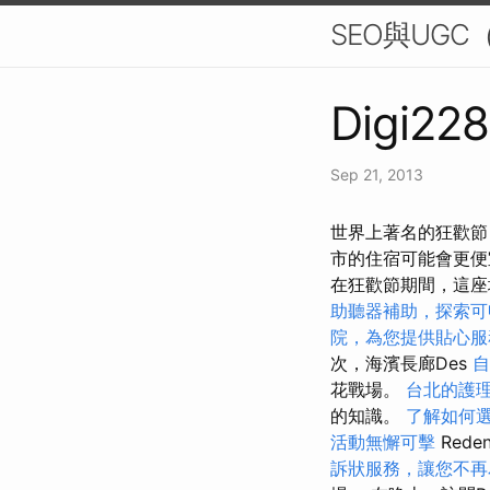
SEO與UGC（
Digi228
Sep 21, 2013
世界上著名的狂歡節
市的住宿可能會更
在狂歡節期間，這座
助聽器補助，探索可
院，為您提供貼心服
次，海濱長廊Des
自
花戰場。
台北的護
的知識。
了解如何
活動無懈可擊
Red
訴狀服務，讓您不再