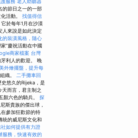
照護服務
老人助聽器
名的節日之一的一部
文化活動。
找值得信
它於每年1月在沙漠
安人來說是如此決定
化的裝潢風格，隨心
塑家”慶祝活動在中國
ogle商家檔案
台灣
牙利人的歡迎。 晚
美外燴擺盤，提升每
廊）組織。
二手攤車回
，歷史悠久的Rijeka，是
今天而言，君主制之
的五顏六色的騎兵。
探
尼斯貴族的傑出球，
以在參加狂歡節的特
傳統的威尼斯文化和
信社如何提供有力證
辦服務，快速有效的