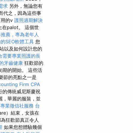
需求
另外，無論您有
請取而代之，因為這些事
可用的v
護照過期解決
發生在palot。 這個世
器推薦，專為老年人
的SEO軟體工具
您
站以及如何設計您的
合需要專業照護的長
的牙齒健康
狂歡節的
旬期的開始。 這些活
音樂節的亮點之一是
ounting Firm CPA
舉行的傳統威尼斯慶祝
麗，華麗的服裝，並
蘭專業徵信社服務
台
uare）結束，女孩在
都為狂歡節真正令人
程
如果您想體驗幾個