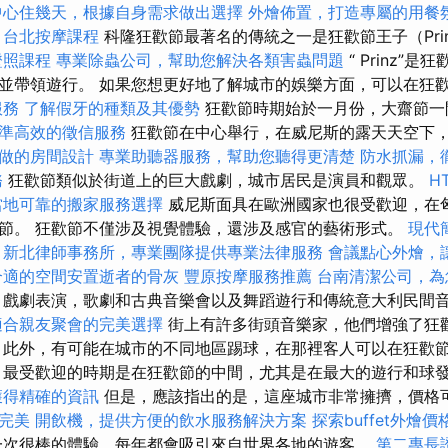
中心住幾天，根據自身需求做出選擇
外燴佈置，打造專屬的用餐
台北按摩課程
科隆狂歡節最著名的傳統之一是狂歡節王子（Pri
證照課程
專業除蟲公司，幫助您解決各類害蟲問題
“ Prinz”
並帶領遊行。 如果您想更好地了解城市的娛樂方面，可以在狂
服務
了解假牙的種類及其優勢
狂歡節時期始於一月份，大齋節一
準高效的徵信服務
狂歡節在中心舉行，在威尼斯的露天天空下
做的房間設計
專業助聽器服務，幫助您聽得更清楚
防水抓漏，
務
狂歡節類似於街道上的巨大戲劇，城市居民是演員和觀眾。
H
當地可靠的搬家服務選擇
威尼斯面具在歐洲國家也很受歡迎，在
節。 狂歡節不僅涉及視覺體驗，還涉及感官的藝術形式。
現代
新北律師事務所，專業團隊提供專業法律服務
會議點心外燴，
合適的空間安置逝者的骨灰
豐原按摩服務推薦
台南清潔公司，為
戲劇表演，歌劇和古典音樂會以及舞蹈遊行和傳統意大利民間
適合親友聚會的完美選擇
街上有許多街頭音樂家，他們增強了狂
此外，有可能在城市的不同地區踢球，在那裡客人可以在狂歡
 最受歡迎的時期是在狂歡節的中間，尤其是在最大的遊行和球
獲得精確的資訊
但是，應該指出的是，這座城市非常擁擠，價格
完美
開飲機，提供方便的飲水服務解決方案
探索buffet外燴
一次很棒的體驗，每年都會吸引來自世界各地的遊客。
第二專長