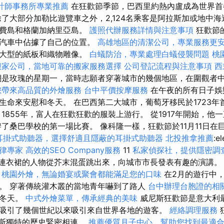
計師事務所專業推薦
在狂歡節季節，巴西里約熱內盧成為世界
了大部分加勒比遊覽車之外，2,124名乘客是阿拉斯加或地中海
里費島和格蘭加納里亞島。
護照代辦服務詳情與注意事項
狂歡節
的汽車中佔據了自己的位置。
高雄地區的清潔公司，專業服務更
個大型的紙板和織物雕像。
白蟻防治，專業處理白蟻侵襲問題
桃
搬家公司，當地可靠的搬家服務選擇
公司登記流程與注意事項
西
是玫瑰的星期一，當時志願者穿著城市的幾個地區，在圍觀者
您帶來高品質的外燴服務
台中平價按摩服務
在午夜的所有日子娛
生命來安慰和冬天。 在巴西第二大城市，葡萄牙移民於1723年
，1855年，富人在狂歡狂歡的服裝上游行。 從1917年開始，
辦了桑巴學校的第一場比賽。 像科隆一樣，狂歡節於11月11日
耳掛式助聽器，選擇舒適且隱蔽的耳掛式助聽器
北投推拿推薦
:e
律專家
高效的SEO Company服務
11
私家偵探社，提供隱密調
色連衣裙的人物從芥末混蛋跳出來，向城市市長發表有趣的演講
桃園外燴，無論婚宴或聚會都能滿足您的口味
在2月的遊行中
。 穿著傳統灌木叢的當地青年嚇到了路人
台中辦理台胞證的相
的冬天。
中式外燴菜單，傳承經典的美味
威尼斯狂歡節是意大利
吸引了幾個世紀以來吸引來自世界各地的遊客。
經絡調理服務
尼斯獨特的歷史緊密相連。
推薦優質月子中心，幫助您找到最適