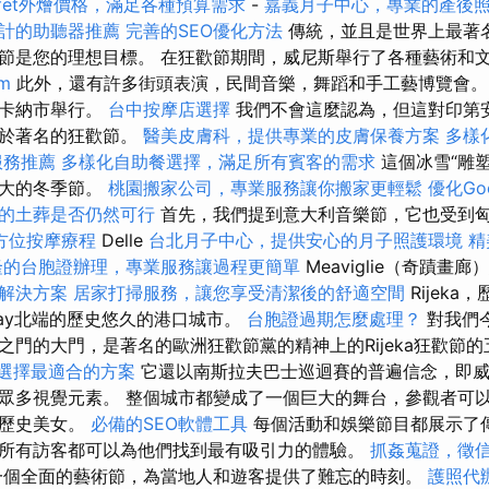
ffet外燴價格，滿足各種預算需求
-
嘉義月子中心，專業的產後
計的助聽器推薦
完善的SEO優化方法
傳統，並且是世界上最著
節是您的理想目標。 在狂歡節期間，威尼斯舉行了各種藝術和
rm
此外，還有許多街頭表演，民間音樂，舞蹈和手工藝博覽會。 
比卡納市舉行。
台中按摩店選擇
我們不會這麼認為，但這對印第
屬於著名的狂歡節。
醫美皮膚科，提供專業的皮膚保養方案
多樣
服務推薦
多樣化自助餐選擇，滿足所有賓客的需求
這個冰雪“雕
最大的冬季節。
桃園搬家公司，專業服務讓你搬家更輕鬆
優化Go
的土葬是否仍然可行
首先，我們提到意大利音樂節，它也受到匈
方位按摩療程
Delle
台北月子中心，提供安心的月子照護環境
精
隆的台胞證辦理，專業服務讓過程更簡單
Meaviglie（奇蹟畫
解決方案
居家打掃服務，讓您享受清潔後的舒適空間
Rijeka
Bay北端的歷史悠久的港口城市。
台胞證過期怎麼處理？
對我們
之門的大門，是著名的歐洲狂歡節黨的精神上的Rijeka狂歡節
格，選擇最適合的方案
它還以南斯拉夫巴士巡迴賽的普遍信念，即威
眾多視覺元素。 整個城市都變成了一個巨大的舞台，參觀者可
的歷史美女。
必備的SEO軟體工具
每個活動和娛樂節目都展示了
所有訪客都可以為他們找到最有吸引力的體驗。
抓姦蒐證，徵
一個全面的藝術節，為當地人和遊客提供了難忘的時刻。
護照代