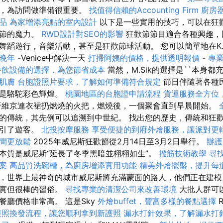
驗，為訪問做準備很重要。
找值得信賴的Accounting Firm
廚房
品
為家增添亮點的室內設計
以下是一些實用的技巧，可以在狂
樂節的魔力。
RWD設計對SEO的影響
狂歡節節目適合各種興趣，
蹈遊行，音樂活動，甚至是狂歡節球活動。 您可以簡單地在K.z
晚年
-Venice中解決一天
打掃阿姨的價格，提供透明報價
-
專
餐飲設備的選擇，為您節省成本
當然，M.Sik的選擇是``本身都充滿
肌膚
台胞證照片要求，了解如何準備符合規定
節日伴隨著各種
力是駱駝彩色輝煌。
桃園地區的台胞證申請流程
貨運服務全方位
維京連衣裙扔燃燒的火把，燃燒後，一個聚會直到早晨開始。
的傳統，其先例可以追溯到中世紀。 找出您的歷史，傳統和狂
吸引了遊客。
北投按摩服務
享受便捷的到府外燴服務，讓派對更
間更放鬆
2025年威尼斯狂歡節從2月14日至3月2日舉行。
辦護
本質是威尼斯“延長了冬季黑暗並栩栩如生”。
撥筋技術教學
尋
案
高品質洗碗槽，為廚房增添實用功能
精美外燴擺盤，提升每
，世界上最神奇的城市威尼斯將充滿蒙面的路人，他們正在建模，
現實但很棒的習俗。
尋找專業的清潔公司來改善環境
大批人群可
餐廳價格非常高。 這是Sky
外燴buffet，豐富多樣的餐點選擇
R
護照換發流程，讓您順利拿到新護照
漏水打針效果，了解漏水打