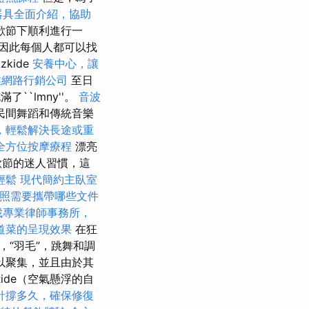
器具全面介紹，協助
歡節下順利進行一
因此每個人都可以找
kide
安養中心，讓
業網路行銷公司
至日
了``lmny''。
音波
民間舞蹈和傳統音樂
，輕鬆解決長途或重
全方位按摩療程
漂亮
歡節的迷人習慣，這
輕鬆
現代簡約主臥室
照需要攜帶哪些文件
找專業律師事務所，
道菜的呈現效果
在狂
“羽毛”，跳舞和調
以聚集，並且由於其
ide（空氣懸浮的自
針撐多久，確保修復