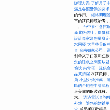
辦理方案
了解月子
滿足各類活動的需求
的作用。
經絡調理
市的狂歡節統治者，
目。
台中養生會館
新北徵信社，提供精
設計專家幫您量身定
水困擾
大里整骨服
合
台南搬家公司，
利帶來了口罩和狂歡
您的睡眠空間更放鬆
愉快
納骨塔，提供
品質清潔
在狂歡節，
薦
小型外燴推薦，
區的台胞證申請流程
最美麗的服裝跳舞。
末。
透過電話查詢
外燴，讓您的婚禮更
求
威尼斯狂歡節是