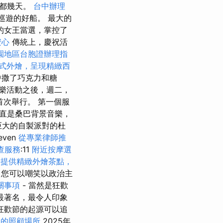
首都幾天。
台中辦理
巡遊的好船。 最大的
的女王當選，掌控了
安心
傳統上，慶祝活
園地區台胞證辦理指
式外燴，呈現精緻西
中撒了巧克力和糖
樂活動之後，週二，
首次舉行。 第一個服
他一直是桑巴背景音樂，
在巨大的自製派對的杜
leven
從專業律師推
查服務
:11
附近按摩選
。
提供精緻外燴茶點，
，您可以嘲笑以政治主
關事項
- 當然是狂歡
最著名，最令人印象
狂歡節的起源可以追
合的照顧場所
2025年