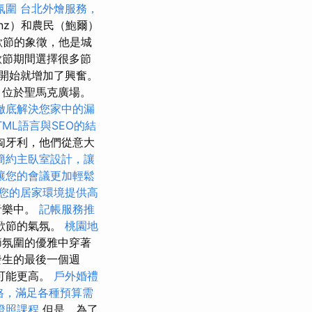
氛圍
台北外燴服務，
nz）和農民（鮑爾）
是狂歡節的象徵，他是城
歡節期間選擇很多節
開始就增加了興奮。
，位於聖馬克廣場。
徹底解決您家中的漏
TML語言與SEO的結
匈牙利，他們從意大
簡約主臥室設計，讓
讓您的會議更加輕鬆
您的居家環境提供高
音樂中。
記帳服務推
歡節的氣氛。
桃園地
節氛圍的優雅中穿著
發生的最後一個週
可能更高。
戶外婚禮
價格，滿足各種預算需
證照課程
但是，為了