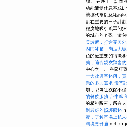
場。 在晚上，訪問Pun
功能液體休息室或Limel
勞德代爾以及紐約秋
劃在重要的日子計
程度地吸引觀眾的
的城市的奇觀，還
美診所，打造完美外
四門冰箱，滿足大容
色的最重要的特徵
薦，適合親友聚會的
中心之一。 科隆狂
十大律師事務所，實
業的多元需求
優質
加，都為狂歡節不僅
的餐飲服務
台中腳
的精神醒來，所有人的
到最好的照護服務
n
賣，了解市場上私人
環境更舒適
del do