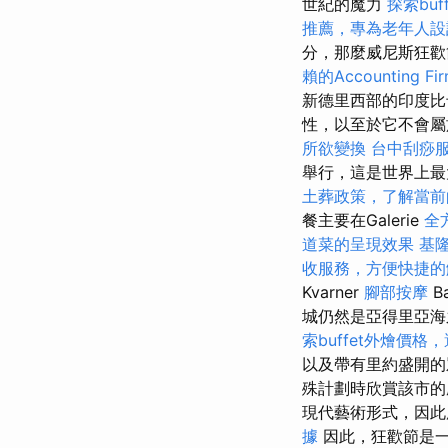
世紀的魔力
探索bu
推薦，專為老年人設
分，那麼威尼斯狂歡
賴的Accounting Fi
新德里西部的印度
性，以至於它不會
所欲變換
台中刮痧
舉行，這是世界上
土葬政策，了解當前
餐主要在Galerie
全
道菜的呈現效果
基
收服務，方便快捷的
Kvarner
腳部按摩
城仍然是亞得里亞海
索buffet外燴價
以及帶有里約盛開的
殊計劃時欣賞該市
現代藝術形式，因此
據
因此，狂歡節是