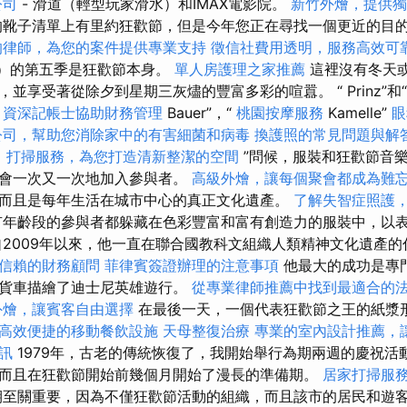
公司
- 滑道（輕型玩家滑水）和IMAX電影院。
新竹外燴，提供獨
靴子清單上有里約狂歡節，但是今年您正在尋找一個更近的目
的律師，為您的案件提供專業支持
徵信社費用透明，服務高效可
ka）的第五季是狂歡節本身。
單人房護理之家推薦
這裡沒有冬天
並享受著從除夕到星期三灰燼的豐富多彩的喧囂。 “ Prinz”和
資深記帳士協助財務管理
Bauer”，“
桃園按摩服務
Kamelle”
眼
公司，幫助您消除家中的有害細菌和病毒
換護照的常見問題與解
！
打掃服務，為您打造清新整潔的空間
”問候，服裝和狂歡節音
都會一次又一次地加入參與者。
高級外燴，讓每個聚會都成為難
而且是每年生活在城市中心的真正文化遺產。
了解失智症照護
年齡段的參與者都躲藏在色彩豐富和富有創造力的服裝中，以
自2009年以來，他一直在聯合國教科文組織人類精神文化遺產
信賴的財務顧問
菲律賓簽證辦理的注意事項
他最大的成功是專
輛貨車描繪了迪士尼英雄遊行。
從專業律師推薦中找到最適合的
外燴，讓賓客自由選擇
在最後一天，一個代表狂歡節之王的紙漿
高效便捷的移動餐飲設施
天母整復治療
專業的室內設計推薦，
訊
1979年，古老的傳統恢復了，我開始舉行為期兩週的慶祝活
而且在狂歡節開始前幾個月開始了漫長的準備期。
居家打掃服
至關重要，因為不僅狂歡節活動的組織，而且該市的居民和遊