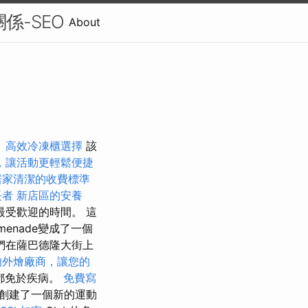
關係-SEO
About
。
高效冷凍櫃選擇
該
，讓活動更輕鬆便捷
居家清潔的收費標準
長者
新店區的安養
受歡迎的時間。 這
romenade變成了一個
們在薩巴德隆大街上
的外燴廠商，讓您的
年都免於疾病。
免費寫
ter創建了一個新的運動