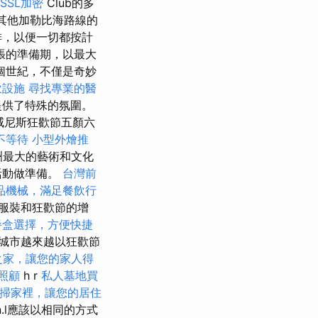
SSL加密
Club的多
其他加勒比海路線的
排，以便一切都按計
張的準備期，以最大
個世紀，不僅是奇妙
飲設施
尋找專業的醫
提供了特殊的氛圍。
威尼斯狂歡節五顏六
不等待
小型外燴推
洲最大的藝術和文化
活動做準備。
台灣前
品機械，滿足餐飲行
服裝和狂歡節的增
餐盒選擇，方便快捷
城市越來越以狂歡節
之家，讓您的家人得
照顧
h r
私人墓地買
掃家裡，讓您的居住
in.l應該以相同的方式