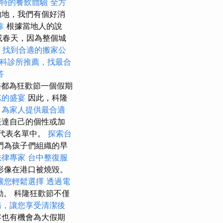
特的餐飲體驗
全方
的地，我們有個好消
靠
根據當地人的說
或春天，因為整個城
“
找到合適的搬家公
科診所推薦，找最合
答
樂都為狂歡節一個假期
忘的盛宴
因此，科隆
，為家人提供最合適
表達自己的個性或加
的代表名單中。
探索台
門為孩子們組織的早
法律專家
台中整復服
形像在港口被燒毀。
讓您輕鬆選擇
透過電
動。 科隆狂歡節不僅
務，讓您享受清潔後
客也有機會為大假期