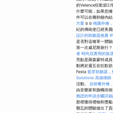
的Velence狂歡節2
什麼可能，如果您擁有
件可以在幾秒鐘內
方案
b b
桃園外燴
紀的傳統使已經美麗
設計的助聽器推薦
是否對這種單一體驗
第一次威尼斯旅行
者
時尚且實用的裝
亮點是羅森蒙特成員
動將於週五在狂歡節
Festa
藍芽助聽器，
Solutions
高雄律師
活動。
自助餐外燴
由音樂家和旗幟徘
胞證的申請步驟詳細
那裡獲得禮物和獎勵
難忘的體驗做出了