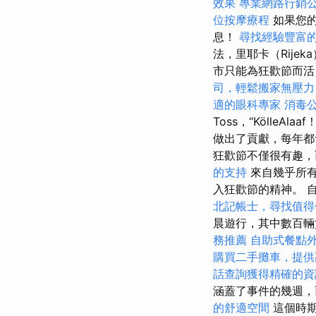
效果
專業網路行銷
位按摩療程
如果您的
息！
尋找經驗豐富
法，里耶卡（Rije
市只能為狂歡節而活，
司，輕鬆搬家無壓力
適的眼科專家
消毒
Toss，“KölleAlaaf
做出了貢獻，每年
狂歡節不僅很有趣，
的支持
來自幾乎所有
入狂歡節的精神。 
北記帳士，尋找值得
晨遊行，其中數百
務推薦
自助式餐點
購買二手攤車，提供
話查詢獲得精確的資
涵蓋了事件的幾週，
的舒適空間
這個時期