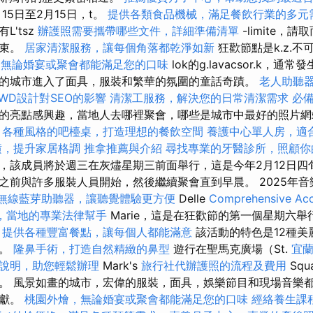
月15日至2月15日，t。
提供各類食品機械，滿足餐飲行業的多元
L'tsz
辦護照需要攜帶哪些文件，詳細準備清單
-limite，
結束。
居家清潔服務，讓每個角落都乾淨如新
狂歡節點是k.z.不
，無論婚宴或聚會都能滿足您的口味
lok的g.lavacsor.k，通常
的城市進入了面具，服裝和繁華的氛圍的童話奇蹟。
老人助聽
RWD設計對SEO的影響
清潔工服務，解決您的日常清潔需求
必備
的亮點感興趣，當地人去哪裡聚會，哪些是城市中最好的照片網
？
各種風格的吧檯桌，打造理想的餐飲空間
養護中心單人房，適
潢，提升家居格調
推拿推薦與介紹
尋找專業的牙醫診所，照顧你
，該成員將於週三在灰燼星期三前面舉行，這是今年2月12日四
之前與許多服裝人員開始，然後繼續聚會直到早晨。 2025年
無線藍芽助聽器，讓聽覺體驗更方便
Delle
Comprehensive Acc
，當地的專業法律幫手
Marie，這是在狂歡節的第一個星期六
，提供各種豐富餐點，讓每個人都能滿意
該活動的特色是12種美
徊。
隆鼻手術，打造自然精緻的鼻型
遊行在聖馬克廣場（St.
宜
說明，助您輕鬆辦理
Mark's
旅行社代辦護照的流程及費用
Sq
。 風景如畫的城市，宏偉的服裝，面具，娛樂節目和現場音樂
貢獻。
桃園外燴，無論婚宴或聚會都能滿足您的口味
經絡養生課