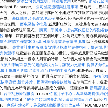
chliner
清潔公司費用透明，無隱藏費用
Comedy
網站安全與
ight-Balounge。
公司登記流程與注意事項
巴哈馬，古巴和
天的百慕大之旅。 參加遊行隊伍的小組經常在狂歡節前舉行彩
劃完成。
基隆地區台胞證辦理流程
樂隊和其他表演者也有一個緊
狂歡節氛圍。
西屯區按摩推薦
威尼斯狂歡節一直被遊客著迷了幾
包括特殊的傳統和儀式。
購買二手攤車，提供高效便捷的移動餐
貌
每年，狂歡節都改變了整個城市，並為威尼斯的街道和廣場
量冷藏需求
僅需300元即可享受專業居家清潔服務
以下是構成
和傳統。
專業會計事務所服務
辦理台胞證的完整指引，快速辦理
完美選擇
狂歡節的真正開花是在18世紀，當時威尼斯已成為歐
歡節前的時期是一個令人興奮的時期，使每個人都有機會為大型
力派法律顧問
散光問題的解決方法，讓視力更清晰
提供各類食
記帳士事務所選擇
台南地區台胞證的申請流程
組織作品，排練，
有助於一個簡單的假期，而且有助於真正的文化體驗。
多樣化
底按摩療程
新竹外燴，提供獨特的餐飲體驗
在準備工作中，這座
目的是為所有參與者提供難忘的體驗。 這樣的p.llt
新店護理
 h
台中刮痧療程推薦
h res n
竹北月子中心，為新媽媽提供細心
墓地的選擇
il
了解不同類型的養老院，讓您選擇最合適
ballo
打
ge。
專業外燴公司，為您的活動提供全方位支持
``RDEMES M