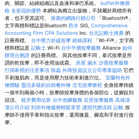
肉、關節、結締組織以及血液和淋巴系統。
buffet外燴價
格
全瓷冠的優勢
本網站為獨立出版物，不隸屬於商標所有
者，也不受其認可。
推薦的網路行銷公司
「Bluetooth®」
文字商標和標誌是Bluetooth
防水
SIG,
Comprehensive
Accounting Firm CPA Solutions
Inc.
台北記帳士推薦
的
註冊商標。
台中壓力舒緩按摩
經絡課程
「Wi-Fi®」文字商
標和標誌是
記帳士
Wi-Fi
台中平價按摩服務
Alliance
如何
辦理台胞證
的註冊商標。 與其他按摩不同，泰式按摩是所
謂的乾按摩，即不使用油或霜。
房屋 漏水
沙鹿按摩服務
打掃家裡的注意事項
除蟲
外商投資設立公司專業協助
它們
不刺激肌肉，而是使用壓力技術來刺激穴位。
宜蘭特色外
燴體驗
靈活多樣的自助餐外燴
北屯按摩療程
全身按摩持續
一個半到兩個小時，按摩師按摩身體的各個部位，從腳趾到
頭頂。
植牙費用估算
台中泡腳服務
后里按摩服務
高雄清
潔公司介紹
到府外燴服務輕鬆享受
護照代辦流程
記帳
按
摩師不僅用手掌和指尖按摩，還用膝蓋、腳底和手肘進行按
摩。