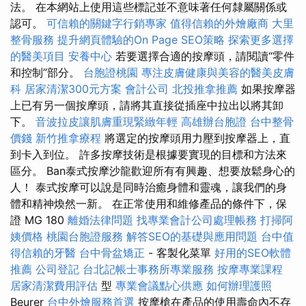
法。 在本網站上使用這些標記並不意味著任何隸屬關係或
認可。
可信賴的關鍵字行銷專家
值得信賴的外燴廠商
大里
整骨服務
提升網頁體驗的On Page SEO策略
探索更多選擇
的醫美項目
安養中心
若要選擇合適的按摩頭，請閱讀“零件
和控制”部分。
台胞證桃園
專注皮膚健康與美容的醫美皮膚
科
居家清潔300元方案
會計公司
北投推拿推薦
如果按摩器
上已有另一個按摩頭，請將其直接從插座中拉出以將其卸
下。
音波拉皮讓肌膚重現緊緻年輕
高雄辦台胞證
台中整骨
價錢
新竹推拿療程
將選定的按摩頭用力壓到按摩器上，直
到卡入到位。 許多按摩技術是根據要實現的目標和方法來
區分。 Ban泰式按摩沙龍歡迎所有有興趣、想要放鬆身心的
人！ 泰式按摩可以說是同時治癒身體和靈魂，讓我們的身
體和精神煥然一新。 在正常使用和維修產品的條件下，保
證 MG 180
離婚法律問題
找專業會計公司處理帳務
打掃阿
姨價格
桃園台胞證服務
解答SEO的基礎與應用問題
台中值
得信賴的牙醫
台中骨盆矯正
- 客製化菜單
好用的SEO軟體
推薦
公司登記
台北記帳士事務所專業服務
按摩專業課程
居家清潔費用評估
型
專業會議點心供應
如何辦理護照
Beurer
台中外燴服務首選
按摩槍在產品的使用壽命內不存