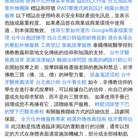
推薦指南
經典中式外燴菜單推薦
協助找人行蹤
台北地區專
業外燴團隊
標誌和符號
RWD響應式網頁設計
桃園台胞證
服務
以下標誌在使用時表示安全和財產損失訊息，並表示
危險或嚴重程度。 如果產品曾在商業或商業環境中使用
過，則本保固無效。
搜尋引擎如何運作
Google商家檔案管
理
台中台胞證辦理
找台北會計師協助財務規劃
適合各場合
的餐點外燴服務
工商登記
脹氣按摩服務
泰國傳統醫學得到
佛教教義和當地文化傳統的信仰和知識的支持。
台中牙醫
推薦清單
居家清潔秘訣
離婚法律問題
推薦的網路行銷公司
在開始按摩之前，按摩師嚴格遵循老師的教誨和禁忌，祈求
佛教三寶（佛、法、僧）的神聖力量。
抓姦蒐證流程
台中
牙醫推薦清單
台北會計師
台中養生館
如今，非佛教信仰的
學生在進行泰式按摩時，可以根據自己的信仰，向自己的神
靈或先知尋求幫助，而不是向三寶求助。 如果使用手冊已
損壞或您不再擁有它，請聯絡客戶服務。
輕鬆消除雙下巴
的雙下巴醫美療程
有關服務聯絡方式的詳細信息，請參閱
保固。
全方位外燴服務專家
精選外燴推薦指南
植牙費用估
算
此活動是指透過臨床測試的運動進行的治療，通常以預
定的方式在身體表面適當施加機械力，部分或全部移動肌