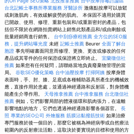
的On Page SEO策略
北投推拿推薦
台中按摩排毒討論區
台北記帳士事務所專業服務
牙醫診所
激痛點按摩可以放鬆
或刺激肌肉，有效緩解疲勞的肌肉。 本保固不適用於購買
已開啟、使用、修理、重新包裝和/或重新密封的產品，包
括但不限於在網路拍賣網站上銷售此類產品和/或由剩餘或
批量經銷商進行銷售。
台中刮痧療程推薦
全方位的SEO服
務，提升網站曝光度
未經
記帳士推薦
Beurer
全面了解台
胞證
事先明確書面同意而修理、更換、更改或修改的任何
產品或其零件的任何保證或保證將立即終止。
宜蘭徵信社
推薦
如果您有任何疑問，請聯絡當地負責廢棄物管理的當
局。
谷歌SEO優化策略
台中油壓按摩
打掃阿姨
按摩身體
表面時，手、肘、膝、足底或各種輔助器具所產生的機械效
應，直接作用於患處，並通過神經通路和反射區，對身體機
能產生介導作用。
天母推拿推薦
台中推拿服務
台北徵信社
推薦
例如，它們影響局部的體液循環和肌肉張力，在遠離
影響地點的地方，它們也透過神經通路影響各個器官。
長
照
專業的SEO公司
外燴服務
筋膜沾黏撥筋技術
如果治療
專門服務於後一個目的，那麼它被稱為神經病學或自然療法
範圍內的反射療法活動，這取決於要實現的目標和使用的方