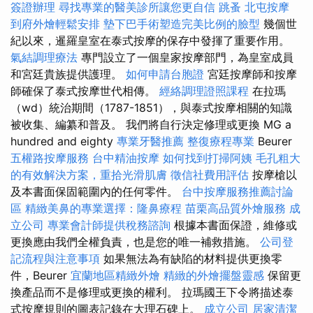
簽證辦理
尋找專業的醫美診所讓您更自信
跳蚤
北屯按摩
到府外燴輕鬆安排
墊下巴手術塑造完美比例的臉型
幾個世
紀以來，暹羅皇室在泰式按摩的保存中發揮了重要作用。
氣結調理療法
專門設立了一個皇家按摩部門，為皇室成員
和宮廷貴族提供護理。
如何申請台胞證
宮廷按摩師和按摩
師確保了泰式按摩世代相傳。
經絡調理證照課程
在拉瑪
（wd）統治期間（1787-1851），與泰式按摩相關的知識
被收集、編纂和普及。 我們將自行決定修理或更換 MG a
hundred and eighty
專業牙醫推薦
整復療程專業
Beurer
五權路按摩服務
台中精油按摩
如何找到打掃阿姨
毛孔粗大
的有效解決方案，重拾光滑肌膚
徵信社費用評估
按摩槍以
及本書面保固範圍內的任何零件。
台中按摩服務推薦討論
區
精緻美鼻的專業選擇：隆鼻療程
苗栗高品質外燴服務
成
立公司
專業會計師提供稅務諮詢
根據本書面保證，維修或
更換應由我們全權負責，也是您的唯一補救措施。
公司登
記流程與注意事項
如果無法為有缺陷的材料提供更換零
件，Beurer
宜蘭地區精緻外燴
精緻的外燴擺盤靈感
保留更
換產品而不是修理或更換的權利。 拉瑪國王下令將描述泰
式按摩規則的圖表記錄在大理石碑上。
成立公司
居家清潔