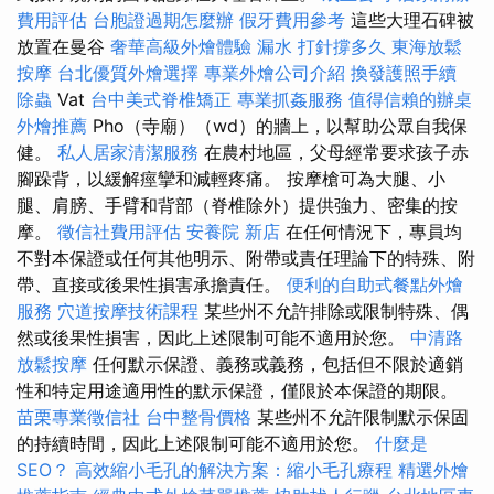
費用評估
台胞證過期怎麼辦
假牙費用參考
這些大理石碑被
放置在曼谷
奢華高級外燴體驗
漏水 打針撐多久
東海放鬆
按摩
台北優質外燴選擇
專業外燴公司介紹
換發護照手續
除蟲
Vat
台中美式脊椎矯正
專業抓姦服務
值得信賴的辦桌
外燴推薦
Pho（寺廟）（wd）的牆上，以幫助公眾自我保
健。
私人居家清潔服務
在農村地區，父母經常要求孩子赤
腳跺背，以緩解痙攣和減輕疼痛。 按摩槍可為大腿、小
腿、肩膀、手臂和背部（脊椎除外）提供強力、密集的按
摩。
徵信社費用評估
安養院 新店
在任何情況下，專員均
不對本保證或任何其他明示、附帶或責任理論下的特殊、附
帶、直接或後果性損害承擔責任。
便利的自助式餐點外燴
服務
穴道按摩技術課程
某些州不允許排除或限制特殊、偶
然或後果性損害，因此上述限制可能不適用於您。
中清路
放鬆按摩
任何默示保證、義務或義務，包括但不限於適銷
性和特定用途適用性的默示保證，僅限於本保證的期限。
苗栗專業徵信社
台中整骨價格
某些州不允許限制默示保固
的持續時間，因此上述限制可能不適用於您。
什麼是
SEO？
高效縮小毛孔的解決方案：縮小毛孔療程
精選外燴