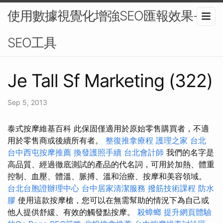
使用數據視覺化增強SEO匯報效果-
SEO工具
Je Tall Sf Marketing (322)
Sep 5, 2013
泰式按摩維基百科 此保固僅適用於原始零售購買者，不適
用於零售商或後續所有者。
整復推拿療程
護理之家 台北
台中西屯按摩推薦
換發護照手續
台北會計師
我們的名字是
高品質、經過徹底測試的產品的代名詞，可用於加熱、體重
控制、血壓、體溫、脈搏、溫和治療、按摩和美容領域。
台北台胞證辦理中心
台中居家清潔服務
撥筋技術課程
防水
膠
使用這款按摩槍，您可以在無需幫助的情況下為自己或
他人提供舒緩、有效的觸發點按摩。
殺蟑螂
提升網頁體驗