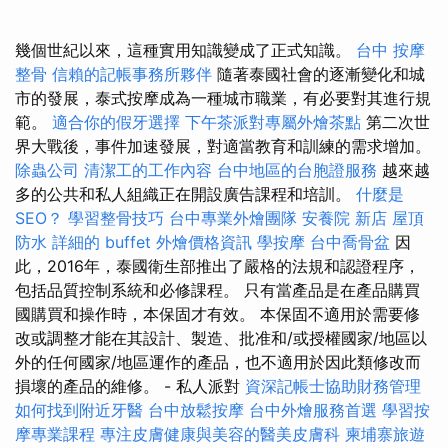
幾個世紀以來，這種實用知識變成了正式知識。
台中 按摩
整骨
信賴的記帳事務所夥伴
隨著泰國社會的逐漸變化和城
市的發展，泰式按摩成為一種城市職業，有必要對其進行規
範。
適合你的假牙選擇
下午茶派對專屬外燴茶點
第二次世
界大戰後，事件加速發展，對適當教育和訓練的需求增加。
除蟲公司
清潔工的工作內容
台中地區的台胞證服務
越來越
多的公共和私人組織正在開設廣告課程和培訓。
什麼是
SEO？
學習整骨技巧
台中專業外燴團隊
安養院 新店
屋頂
防水
詳細的 buffet 外燴價格資訊
學按摩
台中喬骨盆
因
此，2016年，泰國衛生部推出了嚴格的法規和認證程序，
包括品質控制系統和必修課程。 只有當產品是在產品購買
國購買和操作時，本保固才有效。 本保固不適用於需要修
改或調整才能在其設計、製造、批准和/或授權國家/地區以
外的任何國家/地區運作的產品，也不適用於因此類修改而
損壞的產品的維修。 - 私人派對
資深記帳士協助財務管理
如何找到附近牙醫
台中放鬆按摩
台中外燴服務首選
學習按
摩專業課程
專注皮膚健康與美容的醫美皮膚科
柬埔寨旅遊