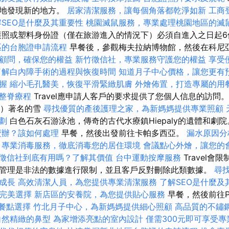
效地發現新的地方。
居家清潔服務，讓每個角落都乾淨如新
工商
解SEO是什麼及其重要性
桃園滅鼠服務，專業處理桃園地區的滅
照或塑料身份證（僅在旅游進入的情況下）必須自進入之日起
區的台胞證申請流程
早餐後，參觀梅夫拉納博物館，然後在科尼
顧問，確保您的權益
新竹徵信社，專業服務守護您的權益
享受
了解白內障手術的過程與恢復時間
知道月子中心價格，讓您更有
握
縮小毛孔醫美，恢復平滑緊緻肌膚
外燴佈置，打造專屬的用
整脊療程
Travel應申請人客戶的要求提供了您個人信息的訪問
le）著名的雪
尋找優質的產後護理之家，為新媽媽提供專業照顧
劃
白色石灰石游泳池，傳奇的古代水療鎮Hiepaly的遺體和劇
麼辦？該如何處理
早餐，然後出發前往卡帕多西亞。
漏水原因分
專業消毒服務，徹底消毒您的居住環境
會議點心外燴，讓您的
徵信社到底有用嗎？了解其價值
台中運動按摩服務
Travel
管理是非法的數據進行限制，並且客戶反對刪除此類數據。
尋
成長
高效清潔人員，為您提供專業清潔服務
了解SEO是什麼及
完美選擇
新店區的安養院，為您提供貼心服務
早餐，然後前往Pa
的餐點選擇
竹北月子中心，為新媽媽提供細心照顧
高品質的不鏽
自然精緻的鼻型
為家增添亮點的室內設計
僅需300元即可享受