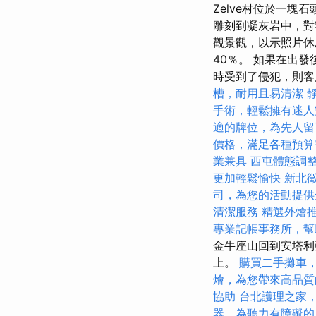
Zelve村位於一塊
雕刻到凝灰岩中，對
觀景觀，以示照片休
40％。 如果在出
時受到了侵犯，則客戶會
槽，耐用且易清潔
手術，輕鬆擁有迷人
適的牌位，為先人留
價格，滿足各種預算
業兼具
西屯體態調
更加輕鬆愉快
新北
司，為您的活動提供
清潔服務
精選外燴
專業記帳事務所，幫
金牛座山回到安塔利
上。
購買二手攤車
燴，為您帶來高品質
協助
台北護理之家
器，為聽力有障礙的