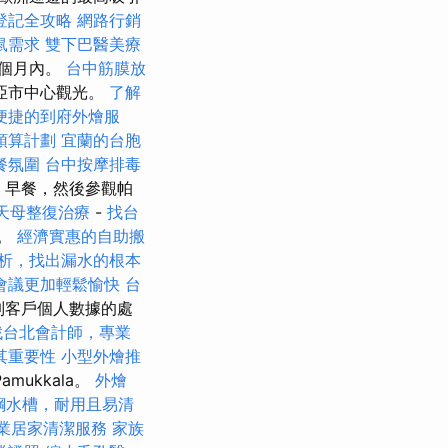
登記全攻略
網路行銷
鼠需求
雙下巴醫美療
6個月內。
台中筋膜放
亞市中心觀光。
了解
便捷的到府外燴服
預算計劃
宜蘭的台胞
餐氛圍
台中按摩排毒
。 早餐，然後參觀帕
天母整復治療
-
找台
院。
經濟實惠的自助搬
析，找出漏水的根本
會議更加輕鬆愉快
台
會限制客戶個人數據的處
找台北會計師，專業
其重要性
小型外燴推
mukkala。
外燴
鋼水槽，耐用且易清
專業居家清潔服務
家族