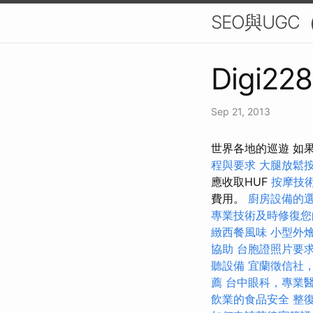
SEO與UGC（
Digi228
Sep 21, 2013
世界各地的巡遊 如果
程與要求
大腿放鬆
應收取HUF
按摩技
費用。
廚房設備的
專業技術及時修復您
緻西餐風味
小型外
協助
台胞證照片要
聽設備
宜蘭徵信社
薦
台中眼科，專業
飲業的食品安全
整