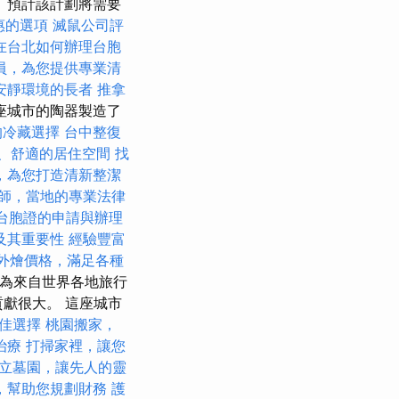
 預計該計劃將需要
惠的選項
滅鼠公司評
在台北如何辦理台胞
員，為您提供專業清
安靜環境的長者
推拿
座城市的陶器製造了
的冷藏選擇
台中整復
、舒適的居住空間
找
，為您打造清新整潔
師，當地的專業法律
台胞證的申請與辦理
及其重要性
經驗豐富
et外燴價格，滿足各種
成為來自世界各地旅行
貢獻很大。 這座城市
佳選擇
桃園搬家，
治療
打掃家裡，讓您
立墓園，讓先人的靈
，幫助您規劃財務
護