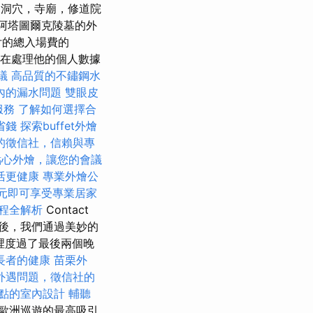
洞穴，寺廟，修道院
·阿塔圖爾克陵墓的外
付的總入場費的
利在處理他的個人數據
議
高品質的不鏽鋼水
內的漏水問題
雙眼皮
服務
了解如何選擇合
省錢
探索buffet外燴
的徵信社，信賴與專
點心外燴，讓您的會議
活更健康
專業外燴公
0元即可享受專業居家
程全解析
Contact
 然後，我們通過美妙的
那裡度過了最後兩個晚
長者的健康
苗栗外
外遇問題，徵信社的
點的室內設計
輔聽
歐洲巡遊的最高吸引