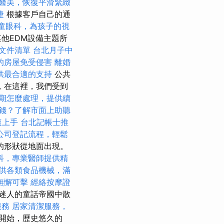
醫美，恢復平滑緊緻
捷
根據客戶自己的通
童眼科，為孩子的視
其他EDM設備主題所
文件清單
台北月子中
的房屋免受侵害
離婚
供最合適的支持
公共
站，在這裡，我們受到
期怎麼處理，提供續
錢？了解市面上助聽
速上手
台北記帳士推
公司登記流程，輕鬆
的形狀從地面出現。
科，專業醫師提供精
供各類食品機械，滿
無懈可擊
經絡按摩證
迷人的童話帝國中散
服務
居家清潔服務，
開始，歷史悠久的