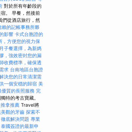
術
對於所有年齡段的
宿。 早餐，然後前
我們從酒店旅行，然
信賴的記帳事務所夥
O的影響
卡式台胞證的
所，方便您的視力保
月子餐選擇，為新媽
膠，強效密封您的漏
師收費標準，確保透
需求
台南地區台胞證
解決您的日常清潔需
供一個安穩的歸宿
美
供優質的長照服務
完
到獨特的考古寶藏。
投推拿推薦
Travel將
然美觀的牙齒
探索不
，徹底解決問題
專業
泰國簽證的最新申