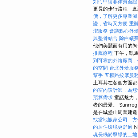
如何申請菲律賓簽證
更長的步行路程，
價，了解更多專業滅
證，省時又方便
重
潔服務
會議點心外
與整骨結合
除白蟻
他們美麗而有用的
推薦療程
下午，凱馬
到可靠的外燴廠商，
的空間
台北外燴服
幫手
五權路按摩服
土耳其在各個方面
的室內設計師，為您
預算需求
童話魅力，
者的最愛。 Sunr
是在城堡山周圍建造
找當地搬家公司，方
的居住環境更舒適
N
魂長眠於寧靜的土地