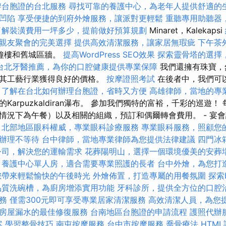
辦台胞證的台北服務
尋找可靠的養護中心，為老年人提供舒適的
凹陷
享受便捷的到府外燴服務，讓派對更輕鬆
重聽專用助聽器
了解裝潢費用一坪多少，提前做好預算規劃
Minaret，Kalekapsi
親友聚會的完美選擇
提供高效清潔服務，讓家居無瑕疵
下午茶
的鐘樓和舊城區牆。
提高WordPress SEO效果
探索靈骨塔的選擇
台北牙醫推薦，為你的口腔健康提供專業保障
我們還擁有珠寶，
耳其工藝行業獲得良好的價格。
按摩證照考試
在後者中，我們可
了解在台北如何辦理台胞證，省時又方便
高雄律師，當地的專
arpuzkaldiran瀑布。 參加我們獨特的富裕，千彩的巡遊！
情況下為午餐）以及相關的組織，預訂和偶爾轉會費用。 - 宴
北部地區眼科權威，專業眼科診療服務
專業眼科服務，照顧您
辦理不等待
台中律師，當地專業律師為您提供法律建議
四門冰
公司，解決您的運輸需求
花葬陽明山，選擇一個環境優美的安葬
養護中心單人房，適合需要專業照護的長者
台中外燴，為您打
您帶來輕鬆愉快的午後時光
外燴佈置，打造專屬的用餐氛圍
探索
品質洗碗槽，為廚房增添實用功能
牙科診所，提供全方位的口腔
務
僅需300元即可享受專業居家清潔服務
高效清潔人員，為您
房屋漏水的最佳修復服務
台南地區台胞證的申請流程
護照代辦
案
學習整骨技巧
南屯按摩服務
台中市按摩服務
喬骨療法
HTM