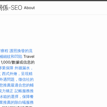
關係-SEO
About
摩療程
護照換發的流
補細紋和凹陷
Travel
1,000/數據或信息的
專業保障
外牆漏水，
航
西式外燴，呈現精
外遇問題，徵信社的
您推薦最適合您的輔
視力矯正
記帳服務推
冰箱的選擇，保障餐
業推薦的除白蟻服務