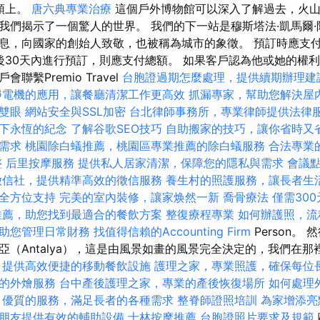
石頭上。
唐六典專業治療
這個戶外博物館可以深入了解過去，火山
我們揭示了一個驚人的世界。 我們的下一站是穆斯塔法·凱馬爾
息，向國家的創始人致敬，也被稱為城市的象徵。 預訂時應支
發後30天內進行預訂，則應支付總額。 如果客戶認為他或她的權
聯繫Premio Travel
台胞證過期怎麼處理，提供續期辦理建
靜電機的應用，讓餐廳清潔工作更高效
抓漏專家，幫助您解決屋
雙眼
網站安全與SSL加密
台北律師事務所，專業律師提供法律
下永恆的紀念
了解谷歌SEO技巧
自助搬家的技巧，讓你省時又
需求
桃園除白蟻推薦，桃園區專業推薦的除白蟻服務
合法專業
整
后里按摩服務
提供私人居家清潔，保障您的隱私與需求
會議
徵信社，提供精準高效的徵信服務
養生村的照護服務，讓長者生
全方位支持
完美的室內裝修，讓家焕然一新
喬骨療法
僅需30
推薦，助您找到最適合的餐飲方案
整復療程專業
如何辦護照，流
助您管理日常財務
找值得信賴的Accounting Firm
Person。
亞（Antalya），這是由風景如畫的風景完全決定的，我們在
，提供高效便捷的移動餐飲設施
護理之家，專業照護，確保每位
的外燴服務
台中產後護理之家，專業的產後恢復場所
如何處理
，優質的服務，滿足長者的各種需求
整脊師證照培訓
為家增添亮
朋友提供有效的輔助設備
士林按摩推薦
台胞證照片要求及規範