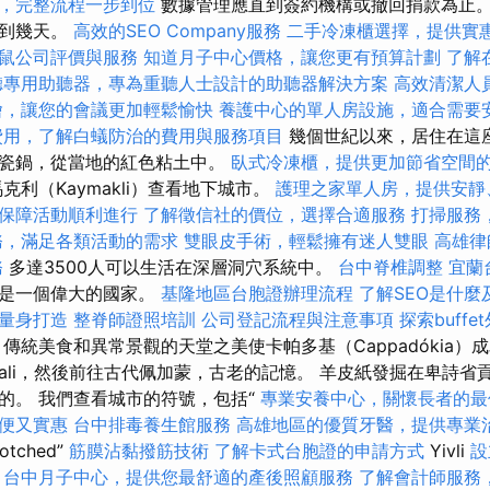
，完整流程一步到位
數據管理應直到簽約機構或撤回捐款為止。
直到幾天。
高效的SEO Company服務
二手冷凍櫃選擇，提供實
鼠公司評價與服務
知道月子中心價格，讓您更有預算計劃
了解
聽專用助聽器，專為重聽人士設計的助聽器解決方案
高效清潔人
燴，讓您的會議更加輕鬆愉快
養護中心的單人房設施，適合需要
費用，了解白蟻防治的費用與服務項目
幾個世紀以來，居住在這
陶瓷鍋，從當地的紅色粘土中。
臥式冷凍櫃，提供更加節省空間
克利（Kaymakli）查看地下城市。
護理之家單人房，提供安靜
保障活動順利進行
了解徵信社的價位，選擇合適服務
打掃服務
務，滿足各類活動的需求
雙眼皮手術，輕鬆擁有迷人雙眼
高雄律
務
多達3500人可以生活在深層洞穴系統中。
台中脊椎調整
宜蘭
都是一個偉大的國家。
基隆地區台胞證辦理流程
了解SEO是什麼
量身打造
整脊師證照培訓
公司登記流程與注意事項
探索buff
傳統美食和異常景觀的天堂之美使卡帕多基（Cappadókia）
regali，然後前往古代佩加蒙，古老的記憶。 羊皮紙發掘在卑詩省
的。 我們查看城市的符號，包括“
專業安養中心，關懷長者的最
便又實惠
台中排毒養生館服務
高雄地區的優質牙醫，提供專業
otched”
筋膜沾黏撥筋技術
了解卡式台胞證的申請方式
Yivli
設
台中月子中心，提供您最舒適的產後照顧服務
了解會計師服務