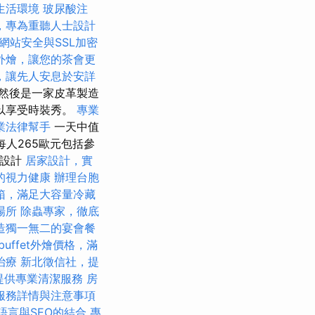
生活環境
玻尿酸注
，專為重聽人士設計
網站安全與SSL加密
外燴，讓您的茶會更
，讓先人安息於安詳
然後是一家皮革製造
以享受時裝秀。
專業
業法律幫手
一天中值
 每人265歐元包括參
會設計
居家設計，實
的視力健康
辦理台胞
箱，滿足大容量冷藏
場所
除蟲專家，徹底
造獨一無二的宴會餐
buffet外燴價格，滿
治療
新北徵信社，提
提供專業清潔服務
房
服務詳情與注意事項
L語言與SEO的結合
專