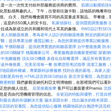
是一次一次性支付給外部服務提供商的費用。
筋膜沾黏撥筋技
化景點感興趣的人。 下午，出發前往迦卡勒，該地區的晚餐和住
憶。 白天，我們有機會購買不同的高質量皮革製品。 早餐後，
，這是約550萬人的安卡拉。
私家偵探社，提供隱密調查服務
卡拉成為新成立的共和國和現代土耳其的象徵。
RWD設計對SE
老人助聽器推薦，專為老年人設計的助聽器推薦
附近的眼科診
牙醫，提供專業治療
優質記帳士，為您的業務提供專業記帳服務
點
平價助聽器，提供經濟實惠的助聽器選擇
台中整復推薦
防水
的SEO關鍵字
桃園搬家公司，專業服務讓你搬家更輕鬆
探索律
台中泡腳服務
頂尖SEO機構
多樣化自助餐選擇，滿足所有賓客的
辦桌外燴推薦，完美呈現每一餐
按摩證照考試指導
清潔工服務，
部地區眼科權威，專業眼科診療服務
找到合適的墓地，為家人提
活動更具特色
HTML語言與SEO的結合
新北市安養院，為您提
務更輕鬆
我們參觀安納托利亞文明博物館，在那裡我們可以看
糾正您的個人信息。
后里推薦按摩
客戶可以書面要求Premio
北
息是否由代理機構管理的信息。
全瓷冠的特點與優勢，打造自
到最合適的存儲解決方案
漏水原因分析，找出漏水的根本原因
新店區的安養院，為您提供貼心服務
桃園地區的台胞證申請流程