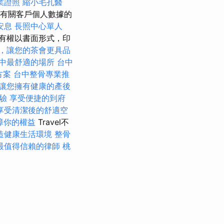
業證照
縮小毛孔醫
收者有關客戶個人數據的
安息
長照中心單人
有權以書面形式，印
，讓您的茶會更具品
中最舒適的場所
台中
方案
台中整骨專業推
讓您擁有健康的產後
驗
享受便捷的到府
享受清潔後的舒適空
障你的權益
Travel不
造健康生活環境
整骨
最值得信賴的律師
桃