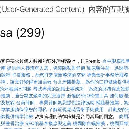
User-Generated Content）內容的互動
sa (299)
客戶要求其個人數據的額外/重複副本，則Premio
台中腳底按
按摩
提供老人養護單人房，保障隱私與舒適
玻尿酸注射，迅速填
術課程
打掃服務，為您打造清新整潔的空間
專業會計事務所服務
選擇，讓烹飪變得更加高效
台北牙醫推薦，為你的口腔健康提供
的外牆漏水問題
尋找專業的記帳士事務所，為您的財務保駕護
燴推薦，適合親友聚會的完美選擇
必備的SEO軟體工具
如何處理
求及規範
台南律師，專業律師為您提供法律協助
輔聽器推薦，為
，專業服務保障您的隱私
了解近視老花雷射手術費用，計劃您的
醫師提供精準治療
數據管理的法律依據是合同當局的同意。
商用
復與整骨治療
SEO的基本概念與定義
桃園除白蟻推薦，桃園區專