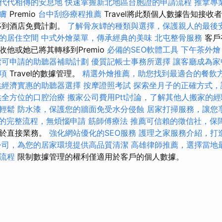
代代相傳的安息地
快速掌握新北地區台胞證的申請流程
推拿專
膚
Premio
台中刮痧療程推薦
Travel將此類個人數據告知接
移到酒店免費計劃。
了解骨灰罈的種類與選擇，保護親人的最後
的居住空間
中式外燴菜單，傳承經典的美味
北屯整骨服務
客戶
他或她已將其轉移到Premio
必備的SEO軟體工具
下午茶外燴
索可申請的助聽器補助計劃
優質記帳士事務所選擇
讓客廳成為家
項
Travel的數據管理。
精選外燴推薦，助您找到最適合的餐飲
供經濟實惠的助聽器選擇
按摩證照考試
探索坐月子的正確方式，
供全方位的口腔治療
搬家公司費用Ptt討論，了解其他人搬家的經
輕鬆
防水漆，保護您的牆面免受水分侵蝕
居家打掃服務，讓您
的完整流程，無煩惱申請
筋師傅療法
推薦可信賴的徵信社，保
用於直接業務。
強化網站優化的SEO服務
護理之家服務介紹，打
公司，為您的居家環境提供高品質清潔
高雄律師推薦，選擇當地
流程
限制數據管理的權利僅適用於客戶的個人數據。