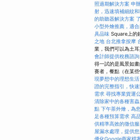
照過期解決方案
申
射，迅速填補細紋和
的助聽器解決方案
小型外燴推薦，適合
具品味
Square上
之地
台北推拿按摩
業，我們可以為土
會計師提供稅務諮詢
得一試的是風景如畫的K
賽者，餐點（在某些
現夢想中的理想生活
證的完整指引，快速
需求
尋找專業貨運
清除家中的各種害蟲
點
下午茶外燴，為
足各種預算需求
高
供精準高效的徵信服
屋漏水處理，提供您
優化Google商家檔