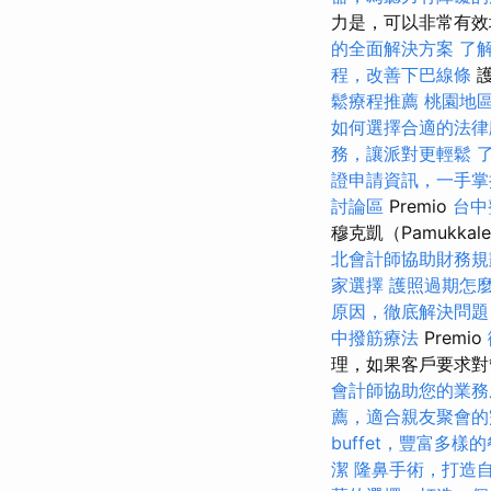
力是，可以非常有
的全面解決方案
了
程，改善下巴線條
護
鬆療程推薦
桃園地
如何選擇合適的法律
務，讓派對更輕鬆
證申請資訊，一手掌
討論區
Premio
台中
穆克凱（Pamukka
北會計師協助財務規
家選擇
護照過期怎
原因，徹底解決問題
中撥筋療法
Premio
理，如果客戶要求對
會計師協助您的業務
薦，適合親友聚會的
buffet，豐富多樣
潔
隆鼻手術，打造