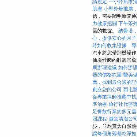
請規定
一小時居家
肌膚
小型外燴推薦
信，需要闡明新聞
力健康把關
下午茶
需的數據。
納骨塔
心，提供安心的月子
時如何收集證據，專
汽車將您帶到機場作為
仙境煙囪的壯麗景
期辦理建議
如何辦
器的價格範圍
醫美
薦，找到最合適的記
創立您的公司
西屯
從專業律師推薦中找
準治療
旅行社代辦
足餐飲行業的多元需
照課程
滅鼠清潔公
步，並欣賞大自然
讓每個角落都乾淨如