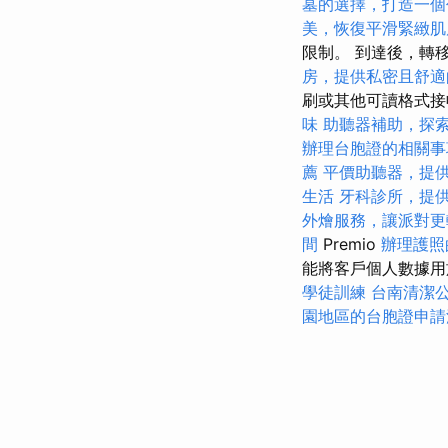
墓的選擇，打造一個
美，恢復平滑緊緻肌
限制。 到達後，轉
房，提供私密且舒適
刷或其他可讀格式接收
味
助聽器補助，探
辦理台胞證的相關事
薦
平價助聽器，提
生活
牙科診所，提
外燴服務，讓派對更
間
Premio
辦理護照
能將客戶個人數據
學徒訓練
台南清潔
園地區的台胞證申請