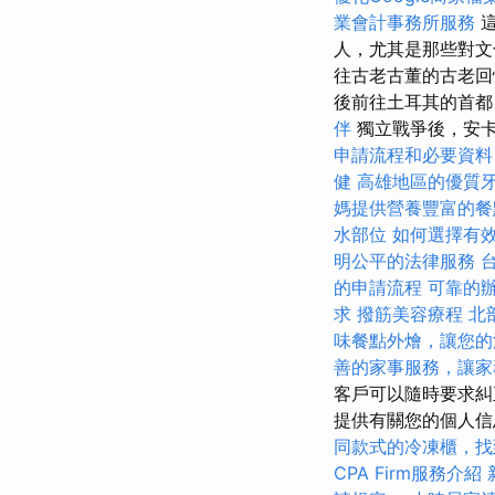
業會計事務所服務
這
人，尤其是那些對文
往古老古董的古老回
後前往土耳其的首都
伴
獨立戰爭後，安
申請流程和必要資料
健
高雄地區的優質
媽提供營養豐富的餐
水部位
如何選擇有效
明公平的法律服務
的申請流程
可靠的
求
撥筋美容療程
北
味餐點外燴，讓您的
善的家事服務，讓家
客戶可以隨時要求
提供有關您的個人信
同款式的冷凍櫃，找
CPA Firm服務介紹