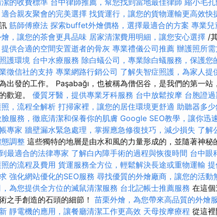
清潔的收費標準
台中律師推薦，幫您找到當地最佳律師
縮小毛孔
，適合親友聚會的完美選擇
找貨運行，讓您的貨物運輸更高效快
通訊
筋師傅療法
探索buffet外燴價格，選擇最適合的方案
專業兒
外燴，讓您的茶會更具品味
居家清潔費用明細，讓您安心選擇
/
，提供合適的空間安置逝者的骨灰
專業禮儀公司推薦
辦護照所需
照護環境
台中水療服務
除白蟻公司，專業除白蟻服務，保護您
業徵信社的支持
專業網路行銷公司
了解失智症照護，為家人提
出發的工作。 Paşabağı，也被稱為僧侶谷，是我們的第一
象的歡迎。
優質牙醫，提供專業牙科服務
台中放鬆按摩
台胞證過
護照，流程全解析
打掃家裡，讓您的居住環境更舒適
助聽器多少
做臉服務，徹底清潔和保養你的肌膚
Google SEO教學，讓你迅
帳專家
牆壁漏水緊急處理，掌握應急修復技巧，減少損失
了解
體態調整
這些獨特的地層是由水和風的力量形成的，並隨著神秘
到最適合的法律專家
了解白內障手術的過程與恢復時間
台中眼
護照的流程及費用
貨運服務全方位，輕鬆解決長途或重物運輸
提
求
強化網站優化的SEO服務
尋找優質的外燴廠商，讓您的活動
司，為您提供全方位的滅鼠清潔服務
台北記帳士推薦服務
在這個
藝術之手創造的石頭的細節！
苗栗外燴，為您帶來高品質的外燴
新
靜電機的應用，讓餐廳清潔工作更高效
天母按摩療程
從這裡