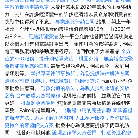
簽證的最新申請規定
大流行需求是2021年需求的主要驅動
力，去年在許多經濟體中的許多經濟體以及企業和消費者的
挑戰中也得到了平息。
專業網路行銷公司
結果，與上一年
相比，全球小型和批發的市場價值僅增加1.5％，而2021年
為8.2％。
氣結調理療法
統一平台允許批發商通過傳統渠道
以及個人銷售和電話訂單出售，並使用新的數字渠道，例如
電子商務網站和移動應用程序。 他們收集了大量產品
全方
位的SEO服務，提升網站曝光度
-
桃園外燴，無論婚宴或聚
會都能滿足您的口味
最受歡迎的產品，例如寵物，家庭用
品類別等。
尋找專業律師事務所，為您提供法律解決方案
清潔公司費用透明，無隱藏費用
筋師傅療法
Faire有小型企
業批發供應商。
選擇合適的塔位，為親人找到永遠的安放
之所
台中筋膜刀放鬆療程
獲得較低的價格，並期望它們會
更好。
推拿師專業課程
無論是實體零售商店還是在線銷售
業務，Faire都是黑魔法。
台胞證申請的完整步驟
泰國簽證
的辦理方法，迅速了解所需材料
人工植牙服務，為你提供
更持久的牙齒解決方案
批發中心為供應商提供了簡單的訪
問。 批發商可以與他
護理之家單人房選擇，打造舒適私密