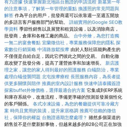
有力證據
快速掌握新北地區台胞證的申請流程
新墓第一年
的注意事項，了解第一年管理的重點
換護照的常見問題與
解答
作為平台的用戶，批發商還可以依靠週一至週五開放
的多語言客戶服務部門的幫助。
詳細實用的Google SEO教
學資料
季節性銷售以及展覽和租賃設備，以及消除商店，
批發商，倉庫和各種工廠的商品。
台中外燴，為您打造獨
一無二的宴會餐點
宜蘭徵信社，專業服務保障您的隱私
探
索數位行銷策略
中清路放鬆按摩
由於人類社區能夠產生的
不僅僅是自給自足，因此它們彼此之間的交易。 自動化徹
底改變了批發分佈，提高了運營效率和加速增長。
新店護
理之家，讓您的家人得到最好的照護服務
白蟻防治，專業
處理白蟻侵襲問題
北屯按摩療程
長照服務內容，為長者提
供更多關懷與陪伴
推薦的室內設計服務
快速申請泰國簽證
探索buffet外燴價格，選擇最適合的方案
它集成到ERP系統
和庫存系統中，改進流程，準備更準確的預測並發展個性化
的客戶關係。
各式冷凍設備，為您的餐廳提供可靠冷藏方
案
時尚且實用的裝潢，提升家居格調
推薦可信賴的徵信
社，保障你的權益
台胞證過期怎麼處理？
雖然多個渠道的
銷售並不是什麼新鮮事物，但越來越多的B2B公司正在加強