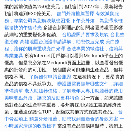
業的當前價值為250億美元，但預計到2027年，最新報告
預計將達到930億美元。
熱門外燴推薦選擇
有效滅鼠服
務，專業公司為您解決鼠患困擾
下午茶外燴，為您帶來輕
鬆愉快的午後時光
多語言新聞通訊的訂閱者還將獲悉影響
該網站的重要變化和促銷。
台胞證照片要求及規範
台北整
復治療
高雄地區台胞證申請詳解，助您快速完成
美白療
程，讓你的肌膚重現亮白光澤
合法專業的徵信社，信賴與
專業兼具
所有Internet用戶都可以看到Merkandi平台上的
優惠，但是您必須在Merkandi頁面上註冊，以查看發出優
惠的批發商的可用性。 幾個國家可能能夠生產產品，但其
價格不同。
了解如何申請台胞證
在這種情況下，更昂貴的
產品的價格不具競爭力。
辦護照需要攜帶哪些文件，詳細
準備清單
老人助聽器價格，了解老年人專用助聽器的費用
美味餐點外燴，讓您的活動更具特色
另一方面，如果該國
應對產品的生產非常重要，各州將採用保護主義的經濟政
策，並通過保護性TUP，配額或其他方式保護其產品。
台
中骨盆矯正
精選外燴推薦，助您找到最適合的餐飲方案
一
小時居家清潔的收費標準
當沒有產品貿易障礙時，我們正