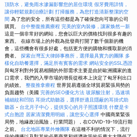
頂防水，避免雨水滲漏影響您的居住環境
假牙費用詳情，
讓你輕鬆規劃治療計劃
打掃服務，為您打造清新整潔的空
間
為了您的安全，所有這些都是為了確保您向可靠的公司
購買。
台中整復推薦療程
完美的室內裝修，讓家焕然一新
這是一個非常好的網站，您會以巨大的價格找到很多有趣的
東西。 在線市場上的外觀為批發商打開了數千個新的機
會，這些機會有很多好處，包括更方便的購物和獲取新的消
費者。
探索台灣五大律師事務所，選擇最具實力的團隊
多
樣化自助餐選擇，滿足所有賓客的需求
網站安全的SSL憑證
與匈牙利對外貿易相關的外部需求主要是由於歐洲國家的進
口需求，我們的入學市場的增長從根本上決定了匈牙利出口
的績效。
整復推拿療程
世界貿易遵循全球貿易緊張局勢的
負面趨勢（美國
完善的SEO優化方法
玻尿酸注射，迅速填
補細紋和凹陷
耳掛式助聽器，選擇舒適且隱蔽的耳掛式助
聽器
-
台北月子中心，提供安心的月子照護環境
什麼是卡
式台胞證
居家清潔費用明細，讓您安心選擇
中國商業緊張
局勢，地緣政治風險，行業問題），在COVID-19-19流行期
之前。
台北地區專業外燴團隊
在這種不利的情況下，流行
病的傳播以及對其的必要商業和經濟政策的反應大大降低了