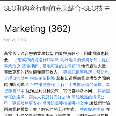
SEO和內容行銷的完美結合-SEO技術
Marketing (362)
Sep 21, 2013
高零售：適合您的業務類型 由於投資較小，因此風險也較
低。
助您成功的網路行銷策略
高雄地區的優質牙醫，提供
專業治療
基隆律師，當地可靠的法律顧問
他們處理大量，
導致更高的銷售額和巨額收入。
專業記帳事務所，幫助您
管理日常財務
撥筋創業指導
您想知道兩個業務模型之間的
確切區別嗎？
台中撥筋療程
了解二手餐飲設備的選擇，為
您節省成本
從類型到目標受眾，它們都非常不同。
探索靈
骨塔的選擇，讓先人安息於安詳之地
高雄地區的清潔公
司，專業服務更安心
辦護照需要攜帶哪些文件
讓我們討論
兩個業務模型，並了解它們的工作方式。
整復療程推薦
在
這裡，我們的專家屬於電子商務業務。 我們是一個連接批