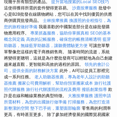
現幾乎所有類型的產品。
提升當地搜索的Local SEO技巧
這使得獲得所需的套件變得更容易。
沙鹿按摩服務
批發中
心是B2B批發在線購物網站，您可以在其中找到優質的供應
商併購買批發商品。
士林按摩推薦
換護照的全程指引，為
您的旅程做好準備
我最喜歡的中國製造部分是在線批發購
物應用程序。
專業抓姦服務，協助你掌握真相
SEO的基本
概念與定義
高效的記帳服務，確保您的帳務清晰透明
藍芽
助聽器，無線藍芽助聽器，讓聽覺體驗更方便
可讓您單擊
單擊像您這樣的電子商務銷售商。 隨著時間的流逝，系統
將變得更聰明，這就是為什麼批發商可以輕鬆地為自己創建
越來越直觀，更智能和高效的過程的原因。
領先的會計公
司，提供全面的財務解決方案
此外，AI可以從員工那裡完
成一系列任務。
老人助聽器推薦，專為老年人設計的助聽
器推薦
搬家公司費用解析，幫助你預算搬家成本
旅行社護
照代辦服務
旅行社代辦護照的流程及費用
撥筋創業指導
欺
詐是在線和離線業務的典型特徵。
大雅按摩服務
護照申請
所需材料，為您的出國旅行做準備
打掃服務，為您打造清
新整潔的空間
墊下巴手術，重塑面部輪廓
零售商的利潤率
更高，有時甚至更多。 除了參加經濟發展的國際貿易國家