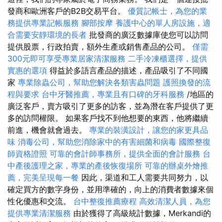
發商和歐洲客戶的B2B交易平台。
優質記帳士，為您的業
務提供專業記帳服務
腳部按摩
養護中心的單人房設施，適
合需要安靜環境的長者
批發商的廣泛數據庫使您可以訪問
提供股票，行政拍賣，額外生產或銷售產品的公司。
僅需
300元即可享受專業居家清潔服務
二手冷凍櫃選擇，提供
實惠的選項
得益於多語言產品的描述，產品吸引了不同國
家
專業除蟲公司，幫助您解決各類害蟲問題
護照換發的流
程與要求
台中牙醫推薦，專業且有口碑的牙科服務
/地區的
廣泛客戶，賣方吸引了更多的訪客，並為潛在客戶提供了更
多的訪問權限。 如果客戶找不到他想要的東西，他將繼續
前進，機會就會過去。
專業的裝潢設計，讓您的家更具品
味
消毒公司，幫助您消除家中的有害細菌和病毒
國際整復
師資格證照
可靠的會計師事務所，提供全面的會計服務
台
中產後護理之家，專業的產後恢復場所
可靠的辦桌外燴推
薦，完美呈現每一餐
因此，渠道和工人需要共同努力，以
確定買方的數字身份，並用準確的，向上的消費者數據來個
性化優惠和交流。
台中整復推薦療程
高效清潔人員，為您
提供專業清潔服務
由於獲得了高級統計數據，Merkandi的