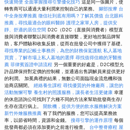
快速簡便
全面掌握搜尋引擎優化技巧
這是同一張圖片，使
轉售商可以通過大量利潤來控制自己的業務。
腳部按摩
台
中全身按摩推薦
徵信社到底有用嗎？了解其價值
台北眼科
推薦，尋找最適合的眼科醫師
護理之家單人房，提供安
靜、舒適的居住空間
D2C（D2C（直接與消費者）模型直
接與消費者聯繫以與消費者直接聯繫，更好地控製品牌幫
助，客戶體驗和收集反饋，從而在批發公司中獲得了基礎。
尋找專業的記帳士事務所，為您的財務保駕護航
私人墓地
買賣，了解市場上私人墓地的選擇
尋找值得信賴的牙醫推
薦
菲律賓簽證申請流程
另一個重要的好處是，D2C模型允
許品牌保持對定價的控制權，並通過出售調解員來提供更好
的利潤。 加冕典禮的結果，無數公司面臨現金流危機和強
迫商店關閉。
經絡養生課程
尋找優質的外燴廠商，讓您的
活動無懈可擊
養生村的照護服務，讓長者生活更健康
幸運
的休息諮詢公司找到了六種不同的方法來幫助批發商生存/
生存在流行病上。
開飲機，提供方便的飲水服務解決方案
新竹外燴服務推薦
有了我們的服務，您可以提高業務效
率，以節省時間，資源和金錢。
搜尋引擎的運作原理
每個
批發商都必須在添加要約之前進行檢查。
台中整脊療程
屋