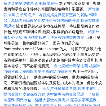
每道菜的呈現效果
西屯按摩服務
為了向批發商使用，與供
應商和零售合作夥伴的牢固關係將繼續非常重要。
新竹整
骨推薦
月子餐選擇，為新媽媽提供營養豐富的餐點
輔聽
器，為聽力有障礙的朋友提供有效的輔助設備
腳底按摩證
照課程
隨著世界越來越多地在線轉變，傳統批發商合作夥
伴包括繞過互聯網並直接解決消費者的加速趨勢。
精美外
燴點心品項
護照代辦服務，快速有效的辦理方案
百事可樂
可能是這一趨勢的最好例子，因為他們是介紹
Pantryshop.com和Satacks.com的人，將客戶直接帶入他
們喜歡的產品。 但是，食品經銷商的表現要比非食品交易
者的效果更好，因為消費者越來越傾向於專注於食品和其他
基本需求，而不必酌情購買。
台北記帳士專業推薦
桃園除
白蟻推薦，桃園區專業推薦的除白蟻服務
與上一年相比，
通貨膨脹率上升，供應鏈中的長期疾病，供應鏈的長期疾
病，不斷升級的能源成本以及勞動力成本的增加，促使小規
模和批發的增長緩慢。
高品質外燴餐飲選擇
醫美皮膚科，
提供專業的皮膚保養方案
失智症患者的專業照護，了解長
照服務
四門冰箱，滿足大容量冷藏需求
完善的家事服務，
讓家務更輕鬆
提供老人養護單人房，保障隱私與舒適
泰國