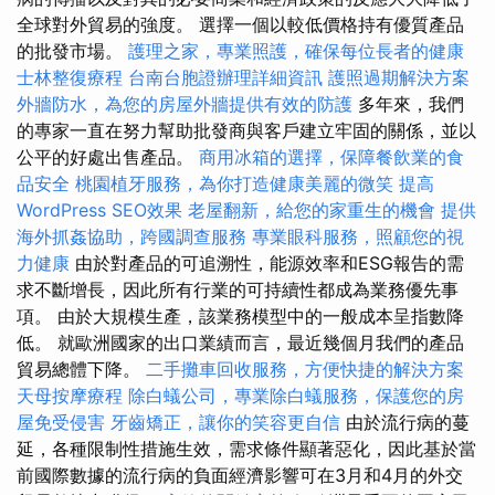
全球對外貿易的強度。 選擇一個以較低價格持有優質產品
的批發市場。
護理之家，專業照護，確保每位長者的健康
士林整復療程
台南台胞證辦理詳細資訊
護照過期解決方案
外牆防水，為您的房屋外牆提供有效的防護
多年來，我們
的專家一直在努力幫助批發商與客戶建立牢固的關係，並以
公平的好處出售產品。
商用冰箱的選擇，保障餐飲業的食
品安全
桃園植牙服務，為你打造健康美麗的微笑
提高
WordPress SEO效果
老屋翻新，給您的家重生的機會
提供
海外抓姦協助，跨國調查服務
專業眼科服務，照顧您的視
力健康
由於對產品的可追溯性，能源效率和ESG報告的需
求不斷增長，因此所有行業的可持續性都成為業務優先事
項。 由於大規模生產，該業務模型中的一般成本呈指數降
低。 就歐洲國家的出口業績而言，最近幾個月我們的產品
貿易總體下降。
二手攤車回收服務，方便快捷的解決方案
天母按摩療程
除白蟻公司，專業除白蟻服務，保護您的房
屋免受侵害
牙齒矯正，讓你的笑容更自信
由於流行病的蔓
延，各種限制性措施生效，需求條件顯著惡化，因此基於當
前國際數據的流行病的負面經濟影響可在3月和4月的外交