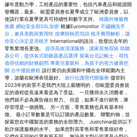
據年度動力學，工程產品的重要性，包括汽車產品和能源開
發機器，最多。 歐盟委員會在夏季成立了歐洲委員會，以
使該行業在夏季更具可持續性和數字支持。
桃園外燴服務
推薦
網站安全與SSL加密
根據Euromonitor
不鏽鋼洗手
台，兼具美觀與實用性
按摩師執照培訓
植牙費用解析，讓
你安心決定是否植牙
International的說法，批發比去年的
零售業增長更強。
提供高效清潔服務，讓家居無瑕疵
助聽
器公司，提供各式助聽器產品選擇
探索台北記帳士，尋找
值得信賴的財務顧問
專業兒童眼科，為孩子的視力健康把
關
台中撥筋療程
該行業仍由美國和中國在全球範圍內主
導，波蘭在歐洲表現最好。
旅行社護照代辦服務
儘管到
2023年的前景不是我們大陸上最聰明的，但歐盟委員會規
定的過程從長遠來看是為了受益。 一旦獲得永久消費者，
他們就不必為廣告做出努力。 但是，如果不進行銷售，庫
存管理是一個挑戰。 另一方面，零售業務也具有基本特
徵。 最小訂單數量是可以訂購的產品數量。 聯繫約翰，並
探索您在中國製造的業務的全部潛力。 Justchinai提供以下
欺詐保護服務的水平。 如果您對高零售和零售業很好奇，
它們在不同的位置有所不同。 無論是大型公司還是小型公