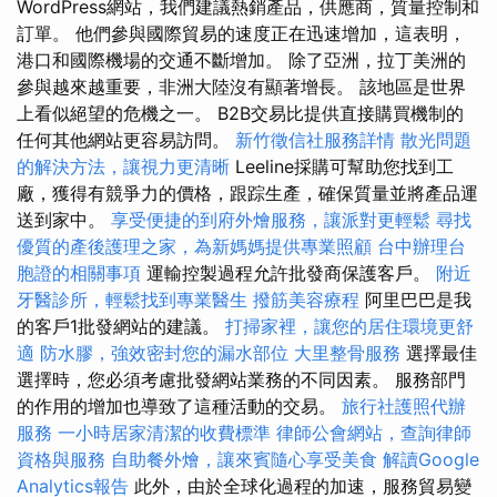
WordPress網站，我們建議熱銷產品，供應商，質量控制和
訂單。 他們參與國際貿易的速度正在迅速增加，這表明，
港口和國際機場的交通不斷增加。 除了亞洲，拉丁美洲的
參與越來越重要，非洲大陸沒有顯著增長。 該地區是世界
上看似絕望的危機之一。 B2B交易比提供直接購買機制的
任何其他網站更容易訪問。
新竹徵信社服務詳情
散光問題
的解決方法，讓視力更清晰
Leeline採購可幫助您找到工
廠，獲得有競爭力的價格，跟踪生產，確保質量並將產品運
送到家中。
享受便捷的到府外燴服務，讓派對更輕鬆
尋找
優質的產後護理之家，為新媽媽提供專業照顧
台中辦理台
胞證的相關事項
運輸控製過程允許批發商保護客戶。
附近
牙醫診所，輕鬆找到專業醫生
撥筋美容療程
阿里巴巴是我
的客戶1批發網站的建議。
打掃家裡，讓您的居住環境更舒
適
防水膠，強效密封您的漏水部位
大里整骨服務
選擇最佳
選擇時，您必須考慮批發網站業務的不同因素。 服務部門
的作用的增加也導致了這種活動的交易。
旅行社護照代辦
服務
一小時居家清潔的收費標準
律師公會網站，查詢律師
資格與服務
自助餐外燴，讓來賓隨心享受美食
解讀Google
Analytics報告
此外，由於全球化過程的加速，服務貿易變