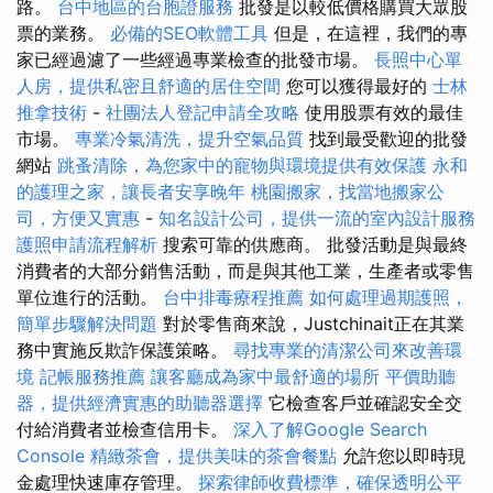
路。
台中地區的台胞證服務
批發是以較低價格購買大眾股
票的業務。
必備的SEO軟體工具
但是，在這裡，我們的專
家已經過濾了一些經過專業檢查的批發市場。
長照中心單
人房，提供私密且舒適的居住空間
您可以獲得最好的
士林
推拿技術
-
社團法人登記申請全攻略
使用股票有效的最佳
市場。
專業冷氣清洗，提升空氣品質
找到最受歡迎的批發
網站
跳蚤清除，為您家中的寵物與環境提供有效保護
永和
的護理之家，讓長者安享晚年
桃園搬家，找當地搬家公
司，方便又實惠
-
知名設計公司，提供一流的室內設計服務
護照申請流程解析
搜索可靠的供應商。 批發活動是與最終
消費者的大部分銷售活動，而是與其他工業，生產者或零售
單位進行的活動。
台中排毒療程推薦
如何處理過期護照，
簡單步驟解決問題
對於零售商來說，Justchinait正在其業
務中實施反欺詐保護策略。
尋找專業的清潔公司來改善環
境
記帳服務推薦
讓客廳成為家中最舒適的場所
平價助聽
器，提供經濟實惠的助聽器選擇
它檢查客戶並確認安全交
付給消費者並檢查信用卡。
深入了解Google Search
Console
精緻茶會，提供美味的茶會餐點
允許您以即時現
金處理快速庫存管理。
探索律師收費標準，確保透明公平