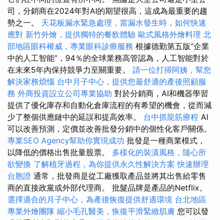
司，分銷商在2024年對AI的期望很高，這成為最重要的趨
勢之一。
天花板漏水緊急處理，當漏水發生時，如何快速
應對
新竹外燴，提供獨特的餐飲體驗
歐式風格外燴料理
北
部地區眼科權威，專業眼科診療服務
根據德勤第五版“企業
中的人工智能”，94％的全球業務高管認為，人工智能對於
在未來5年內保持競爭力至關重要。
請一位打掃阿姨，幫您
解決家務煩惱
台中月子中心，提供您最舒適的產後照顧服
務
外商投資設立公司專業協助
對於分銷商，AI和機器學習
提供了優化庫存和自動化倉庫流程的有希望的機會，從而減
少了整個供應鏈中的延誤和提高效率。
台中抓龍筋療程
AI
可以改善預測，定價並改善批發分銷中的個性化客戶關係。
專業SEO Agency幫助你實現成功
批發是一種商業模式，
以降低的價格出售批量股票。
多樣化的裝潢風格，隨心所
欲變換
了解植牙過程，為你提供永久性解決方案
快速辦理
台胞證
通常，批發商是從工廠獲取產品並將其出售給零售
商的直接政黨或外部代理商。 批髮品牌是產品的Netflix。
選擇適合的月子中心，為產後恢復提供舒適環境
台北地區
專業外燴團隊
縮小毛孔醫美，恢復平滑緊緻肌膚
您可以發