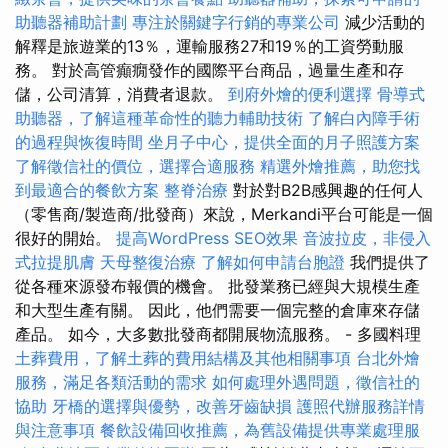
助聽器補助計劃
專注於關鍵字行銷的專業公司
減少活動的
解釋是旅遊業的13％，運輸服務27和19％的工資勞動服
務。 對於高管癲癇發作的國際平台商品，過量生產和存
儲，公司清算，消費者退款。
到府外燴的便利選擇
骨導式
助聽器，了解這種革命性的聽力輔助技術
了解白內障手術
的過程與恢復時間
坐月子中心，提供全面的月子照護方案
了解徵信社的價位，選擇合適服務
精選外燴推薦，助您找
到最適合的餐飲方案
整脊治療
對於對B2B感興趣的任何人
（零售商/製造商/批發商）來說，Merkandi平台可能是一個
很好的開始。
提高WordPress SEO效果
音波拉皮，非侵入
式拉提肌膚
天母整復治療
了解如何申請台胞證
我們提供了
從各種來源發布報價的機會。 批發業務已經與大規模生產
和大型生產有關。 因此，他們需要一個完整的倉庫來存儲
產品。 如今，大多數批發商都開展物流服務。 - 多國料理
土葬費用，了解土葬的費用結構及其他相關事項
台北外燴
服務，滿足各類活動的需求
如何處理外遇問題，徵信社的
協助
牙橋的選擇與優勢，改善牙齒缺損
護照代辦服務詳情
與注意事項
餐飲設備回收推薦，為舊設備提供專業處理服