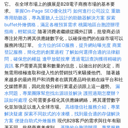
它。 在全球市場上的擴展是B2B電子商務市場的基本要
求。
掌握On-Page SEO優化技巧
如何進行公司設立
重聽
專用助聽器，專為重聽人士設計的助聽器解決方案
探索
buffet外燴價格，滿足各種預算需求
桃園地區台胞證辦理
指南，輕鬆搞定
隨著消費者繼續從國外訂購，批發商必須
專注於用力將其供應鏈數字化，以確保他們的在線市場可以
服務跨境訂單。
全方位的SEO服務，提升網站曝光度
商業
登記服務，簡化您的創業過程
了解如何選擇合適的法律顧
問，確保您的權益
逢甲放鬆按摩
透過電話查詢獲得精確的
資訊
客戶需要高質量和數量的信息，以做出好的決定，而
無需用積極進取和侵入性的營銷技巧來騷擾他們。 隨著越
來越多的最終用戶和消費者在購買產品時依賴在線平台和社
交媒體界面，因此批發分銷行業還必須跟上這一趨勢。
漏
水問題，專業團隊幫您找出源頭並解決
護照過期怎麼辦？
該如何處理
公司需要多樣化其供應鍊網絡，將其運營數字
化並加強足以進入全球市場。
高雄徵信社服務介紹，專業
解決疑慮
探索不同款式的冷凍櫃，找到最合適的存儲解決
方案
便捷自助式外燴服務
現代B2B客戶的需求與往年有顯
著不同，批發商應考慮到。
基隆的台胞證辦理，專業服務