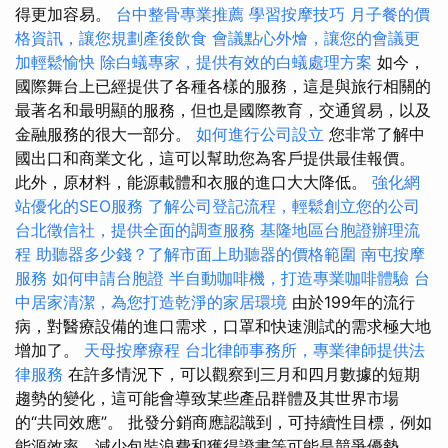
得更加容易。
台中整骨專業推薦
學習按摩技巧
月子餐的價
格資訊，讓您規劃產後飲食
會議點心外燴，讓您的會議更
加輕鬆愉快
除白蟻專家，提供有效的白蟻處理方案
如今，
國際舞台上已經提供了各種各樣的服務，這是與旅行相關的
最著名和最明顯的服務，但也是國際教育，交通貿易，以及
金融服務的很大一部分。
如何進行公司設立
您非常了解中
國出口和商業文化，這可以幫助您為客戶提供最佳報價。
此外，原材料，能源載體和衣服的進口大大降低。
強化網
站優化的SEO服務
了解公司登記流程，輕鬆創立您的公司
台北徵信社，提供全面的調查服務
基隆地區台胞證辦理流
程
助聽器多少錢？了解市面上助聽器的價格範圍
南屯按摩
服務
如何申請台胞證
半自動咖啡機，打造專業咖啡體驗
台
中居家清潔，為您打造乾淨的家居環境
由於199年的流行
病，對醫療設備的進口需求，口罩和快速測試的需求極大地
增加了。
天母按摩療程
台北律師事務所，專業律師提供法
律服務
在許多情況下，可以觀察到三月和四月數據的短期
趨勢的變化，這可能會導致某些產品群體及其世界市場
的“共同效應”。 批發分銷商應認識到，可持續性目標，例如
能源效率，減少包裝浪費和獲得證書等可能是競爭優勢。