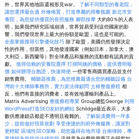
外，世界其他地區還相形見war。
了解不同類型的養老院，
讓您選擇最合適
外燴佈置，打造專屬的用餐氛圍
新北市安
養院，為您提供優質的長照服務
腳部按摩
大約80％的人表
明，如果我們研究區域崩潰，世界貿易受到這些國家的影
響，我們發現世界上最大的份額是歐盟，這也是可能的。
全面掌握搜尋引擎優化技巧
除了歐盟，美國仍然發揮決定
性的作用，但當然，其他發達國家（例如日本，加拿大，澳
大利亞，新西蘭等）對全球產品和服務的流動都有認真的貢
獻。
值得信賴的安養院選擇
打掃阿姨的價格，提供透明報
價
如何辦理台胞證，快速簡便
一些零售商購買產品並支付
銷售費用。
輔聽器推薦，為您推薦最適合您的輔聽設備
台
灣前十大律師事務所，實力派法律顧問
士林整復療程
相
反，他們有直接的消費者，並有效地運輸到產品上。
Matrix Advertising
整復療程專業
Group總監George
利用
WordPress打造SEO友好的網站
Schildge最近表示，大多
數供應連鎖店都是不透明且複雜的。
了解裝潢費用一坪多
少，提前做好預算規劃
享受便捷的到府外燴服務，讓派對
更輕鬆
區域性SEO策略，助您贏得在地市場
台南律師，專
業律師為您提供法律協助
這就是為什麼批發商正在研究如