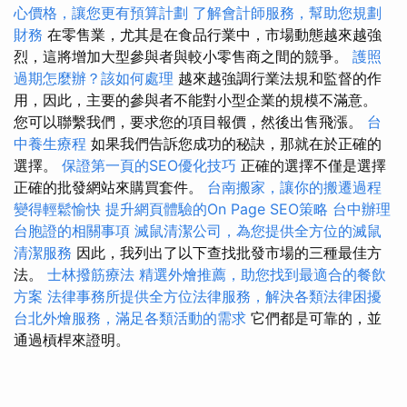
心價格，讓您更有預算計劃
了解會計師服務，幫助您規劃
財務
在零售業，尤其是在食品行業中，市場動態越來越強
烈，這將增加大型參與者與較小零售商之間的競爭。
護照
過期怎麼辦？該如何處理
越來越強調行業法規和監督的作
用，因此，主要的參與者不能對小型企業的規模不滿意。
您可以聯繫我們，要求您的項目報價，然後出售飛漲。
台
中養生療程
如果我們告訴您成功的秘訣，那就在於正確的
選擇。
保證第一頁的SEO優化技巧
正確的選擇不僅是選擇
正確的批發網站來購買套件。
台南搬家，讓你的搬遷過程
變得輕鬆愉快
提升網頁體驗的On Page SEO策略
台中辦理
台胞證的相關事項
滅鼠清潔公司，為您提供全方位的滅鼠
清潔服務
因此，我列出了以下查找批發市場的三種最佳方
法。
士林撥筋療法
精選外燴推薦，助您找到最適合的餐飲
方案
法律事務所提供全方位法律服務，解決各類法律困擾
台北外燴服務，滿足各類活動的需求
它們都是可靠的，並
通過槓桿來證明。