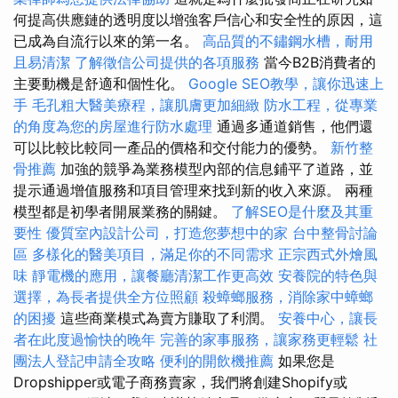
何提高供應鏈的透明度以增強客戶信心和安全性的原因，這
已成為自流行以來的第一名。
高品質的不鏽鋼水槽，耐用
且易清潔
了解徵信公司提供的各項服務
當今B2B消費者的
主要動機是舒適和個性化。
Google SEO教學，讓你迅速上
手
毛孔粗大醫美療程，讓肌膚更加細緻
防水工程，從專業
的角度為您的房屋進行防水處理
通過多通道銷售，他們還
可以比較比較同一產品的價格和交付能力的優勢。
新竹整
骨推薦
加強的競爭為業務模型內部的信息鋪平了道路，並
提示通過增值服務和項目管理來找到新的收入來源。 兩種
模型都是初學者開展業務的關鍵。
了解SEO是什麼及其重
要性
優質室內設計公司，打造您夢想中的家
台中整骨討論
區
多樣化的醫美項目，滿足你的不同需求
正宗西式外燴風
味
靜電機的應用，讓餐廳清潔工作更高效
安養院的特色與
選擇，為長者提供全方位照顧
殺蟑螂服務，消除家中蟑螂
的困擾
這些商業模式為賣方賺取了利潤。
安養中心，讓長
者在此度過愉快的晚年
完善的家事服務，讓家務更輕鬆
社
團法人登記申請全攻略
便利的開飲機推薦
如果您是
Dropshipper或電子商務賣家，我們將創建Shopify或