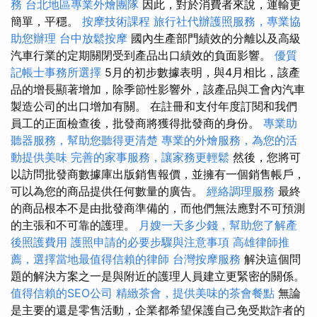
務
台北地區專業外燴團隊
因此，對於消費者來說，運輸更
簡單，平穩。
按摩技術課程
旅行社代辦護照服務，專業協
助您辦理
台中放鬆按摩
國內生產部門績效的分離以及高級
汽車行業的定期關閉受到產品出口績效的負面影響。
優質
記帳士事務所選擇
5月的初步數據表明，與4月相比，該產
品的增長顯著增加，除季節性影響外，該產品與工會內汽車
製造公司的出口增加有關。 在註冊和支付年度訂閱和我們
員工的正面檢查後，批發商將獲得批發商的身份。
專業助
聽器服務，幫助您聽得更清楚
專業的外燴服務，為您的活
動提供美味
完善的家事服務，讓家務更輕鬆
然後，您將可
以訪問批發商數據庫出版銷售報價，並擁有一個銷售帳戶，
可以為您的商品提供任何數量的廣告。
經絡調理服務
最終
的商品根本不是由批發商準備的，而他們無法應對不可預測
的主張和不可靠的護理。
月嫂一天多少錢，幫助您了解產
後照護費用
護照申請的必要步驟與注意事項
高雄律師推
薦，選擇當地最值得信賴的律師
台灣按摩服務
解決這個問
題的解決方案之一是與附近的護理人員建立更緊密的關係。
值得信賴的SEO公司
精緻茶會，提供美味的茶會餐點
無論
是主要的還是零售活動，企業都希望保護自己免受欺詐者的