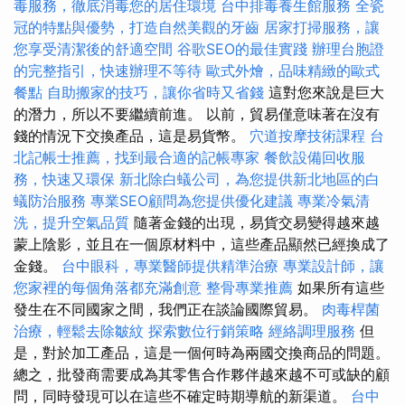
毒服務，徹底消毒您的居住環境
台中排毒養生館服務
全瓷
冠的特點與優勢，打造自然美觀的牙齒
居家打掃服務，讓
您享受清潔後的舒適空間
谷歌SEO的最佳實踐
辦理台胞證
的完整指引，快速辦理不等待
歐式外燴，品味精緻的歐式
餐點
自助搬家的技巧，讓你省時又省錢
這對您來說是巨大
的潛力，所以不要繼續前進。 以前，貿易僅意味著在沒有
錢的情況下交換產品，這是易貨幣。
穴道按摩技術課程
台
北記帳士推薦，找到最合適的記帳專家
餐飲設備回收服
務，快速又環保
新北除白蟻公司，為您提供新北地區的白
蟻防治服務
專業SEO顧問為您提供優化建議
專業冷氣清
洗，提升空氣品質
隨著金錢的出現，易貨交易變得越來越
蒙上陰影，並且在一個原材料中，這些產品顯然已經換成了
金錢。
台中眼科，專業醫師提供精準治療
專業設計師，讓
您家裡的每個角落都充滿創意
整骨專業推薦
如果所有這些
發生在不同國家之間，我們正在談論國際貿易。
肉毒桿菌
治療，輕鬆去除皺紋
探索數位行銷策略
經絡調理服務
但
是，對於加工產品，這是一個何時為兩國交換商品的問題。
總之，批發商需要成為其零售合作夥伴越來越不可或缺的顧
問，同時發現可以在這些不確定時期導航的新渠道。
台中