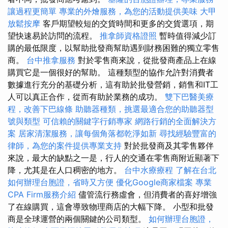
讓過程更簡單
專業的外燴服務，為您的活動提供美味
大甲
放鬆按摩
客戶期望較短的交貨時間和更多的交貨選項，期
望快速易於訪問的流程。
推拿師資格證照
暫時值得減少訂
購的最低限度，以幫助批發商幫助遇到財務困難的獨立零售
商。
台中推拿服務
對於零售商來說，從批發商產品上在線
購買它是一個很好的幫助。 這種類型的協作允許對消費者
數據進行充分的基礎分析，這有助於批發營銷，銷售和IT工
人可以真正合作，從而有助於業務的成功。
雙下巴醫美療
程，改善下巴線條
助聽器種類，挑選最適合您的助聽器型
號與類型
可信賴的關鍵字行銷專家
網路行銷的全面解決方
案
居家清潔服務，讓每個角落都乾淨如新
尋找經驗豐富的
律師，為您的案件提供專業支持
對於批發商及其零售夥伴
來說，最大的缺點之一是，行人的交通在零售商附近顯著下
降，尤其是在人口稠密的地方。
台中水療療程
了解在台北
如何辦理台胞證，省時又方便
優化Google商家檔案
專業
CPA Firm服務介紹
儘管流行務虛會，但消費者的喜好增強
了在線購買，這會導致物理商店的大幅下降。 小型和批發
商是全球運營的兩個關鍵的公司類型。
如何辦理台胞證，