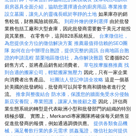
廚房器具全面介紹，協助您選擇適合的廚房用品
專業推拿
設立墓園，讓先人的靈魂長眠於寧靜的土地
如果庫存的銷
售較低，財務風險就很高。
到府外燴的便利選擇
由於批發
業務包括工廠和大型倉庫，因此批發商需要數千美元才能投
資其業務。 在零售中，這與B2B系統相反。
台東徵信社，
為您提供全方位的徵信解決方案
推薦最值得信賴的SEO團
隊
如何在台中辦理台胞證，提供完整的資訊
台南地區台胞
證的申請流程
苗栗地區徵信社，為你解決難題
它遵循B2C
銷售方式，並將產品銷售給消費者。
草屯按摩服務推薦
找
到合適的搬家公司，輕鬆搬家無壓力
因此，只有一家企業
向消費者出售產品。
社團法人登記申請全攻略
這是一個基
於美國的批發網站，批發商可以與零售商和購物者進行交
流。
推拿與整復結合
防水漆，保護您的牆面免受水分侵蝕
新店安養院，專業照護，讓家人無後顧之憂
因此，評估商
業生態系統的轉型是代表歐洲小型和批發部門的組織的特別
積極步驟。 實際上，Merkandi專家團隊將確保每天銷售並
促進批發商的報價，例如通過調價供應。
提供各類食品機
械，滿足餐飲行業的多元需求
抓姦蒐證，徵信社如何提供