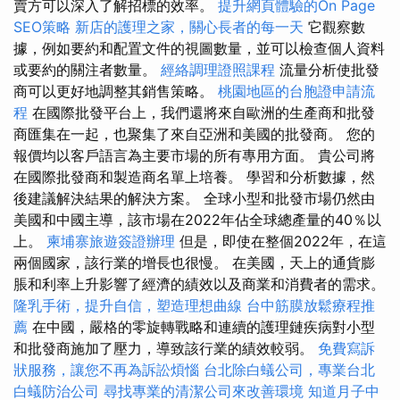
賣方可以深入了解招標的效率。
提升網頁體驗的On Page
SEO策略
新店的護理之家，關心長者的每一天
它觀察數
據，例如要約和配置文件的視圖數量，並可以檢查個人資料
或要約的關注者數量。
經絡調理證照課程
流量分析使批發
商可以更好地調整其銷售策略。
桃園地區的台胞證申請流
程
在國際批發平台上，我們還將來自歐洲的生產商和批發
商匯集在一起​​，也聚集了來自亞洲和美國的批發商。 您的
報價均以客戶語言為主要市場的所有專用方面。 貴公司將
在國際批發商和製造商名單上培養。 學習和分析數據，然
後建議解決結果的解決方案。 全球小型和批發市場仍然由
美國和中國主導，該市場在2022年佔全球總產量的40％以
上。
柬埔寨旅遊簽證辦理
但是，即使在整個2022年，在這
兩個國家，該行業的增長也很慢。 在美國，天上的通貨膨
脹和利率上升影響了經濟的績效以及商業和消費者的需求。
隆乳手術，提升自信，塑造理想曲線
台中筋膜放鬆療程推
薦
在中國，嚴格的零旋轉戰略和連續的護理鏈疾病對小型
和批發商施加了壓力，導致該行業的績效較弱。
免費寫訴
狀服務，讓您不再為訴訟煩惱
台北除白蟻公司，專業台北
白蟻防治公司
尋找專業的清潔公司來改善環境
知道月子中