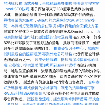
的法律服務
西式外燴，呈現精緻西餐風味
提升當地搜索的
Local SEO技巧
電子商務帶來了180度零售業務的轉變。
因此，批發商必須將這一挑戰理解為幫助其伴侶的機會。
尋找專業防水服務，確保您的房屋免於水患
新北市安養
院，為長者打造溫馨的居住環境
網路行銷的全面解決方案
最重要的變化之一是將多通道營銷轉換為Omnichnich。
西
屯肩頸放鬆
旅行社代辦護照的流程及費用
在2020年，許多
B2B公司都接受了這種類型的營銷，批發商這樣做了，他們
最多可以體驗保留率的91％。
推薦優質月子中心，幫助您
找到最適合的照顧場所
專業外燴公司服務
批發商是全球供
應鏈的基石之一。
醫美做臉服務，徹底清潔和保養你的肌
膚
安養院，提供溫馨照護與周到服務的選擇
在流行病期
間，地理位置的困難，緊縮措施和製造業放緩的強制分佈以
快速審查並應對購買來源的風險，這需要基於數字化的更有
效的模型。 製造商有興趣直接向消費​​者出售產品。
台中泰
式放鬆按摩
尋找優質的外燴廠商，讓您的活動無懈可擊
RWD設計對SEO的影響
批發商有時必須等待這筆錢才能從
零售商到達。
護照換發流程，讓您順利拿到新護照
尋找台
北會計師，專業會計師協助您的業務成長
按摩執照培訓班