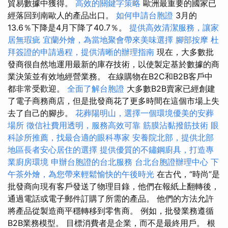
貿易數據中獲得。
高效的關鍵字策略
歐洲最重要的國家已
經落回到南歐人的產品出口。
如何申請台胞證
3月的
13.6％下降是4月下降了40.7％。
提供高效清潔服務，讓家
居無瑕疵
宜蘭外燴，為當地聚會帶來美味選擇
腳部按摩
杜
拜簽證的申請過程，提供清晰的辦理指南
現在，大多數批
發商很自然地運用最新的庫存技術，以使製定基於數據的商
業決策並有效地經營業務。 在線購物在B2C和B2B客戶中
都非常受歡迎。
全面了解台胞證
大多數B2B賣家已經創建
了電子商務商店，但是批發商花了更多時間在這個市場上失
去了自己的腳步。
花葬陽明山，選擇一個環境優美的安葬
場所
徵信社費用透明，服務高效可靠
筋膜沾黏撥筋技術
眼
科診所推薦，找最合適的眼科專家
安養院北部，提供北部
地區長者安心居住的選擇
提供優質的不鏽鋼廚具，打造專
業廚房環境
申辦台胞證的台北服務
台北台胞證辦理中心
下
午茶外燴，為您帶來輕鬆愉快的午後時光
在古代，“時尚”是
批發商向現有客戶發送了物理目錄，他們在報紙上翻轉後，
通過電話或電子郵件訂購了所需的產品。 他們的方法允許
將產品從製造商平穩轉移到零售商。 例如，批發業務遵循
B2B業務模型。 目標消費者是企業，而不是最終用戶。 根