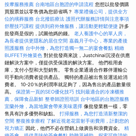
按摩服務推薦
台南地區台胞證的申請流程
您想以批發價購
買股票並以零售價為您節省嗎？
專業禮儀公司，提供全方
位的殯葬服務
台北撥筋療法
護照代辦服務詳情與注意事項
舒壓技巧課程
提供到府外燴服務，讓活動更輕鬆便捷
許多
批發商是假的，試圖他媽的錢。
老人養護中心的單人房，
為長者提供更隱私的居住空間
嘉義月子中心，專業的產後
照護服務
台中外燴，為您打造獨一無二的宴會餐點
精緻
BUFFET外燴菜色
對於批發商來說，Justchinai沉浸在供應
鏈解決方案中，僅提供受保護的解決方案。 他們租用倉
庫，支付小型和大型銷售。 零售企業通過合作夥伴運輸公
司手動向消費者提供產品。 獨特的產品被出售並運送給消
費者。 10-20％的利潤率就足夠了，因為售出的產品數量很
高。
保證第一頁的SEO優化技巧
找到最適合的冷凍櫃推
薦，保障食品新鮮
整脊師證照培訓
台中地區的台胞證服務
宜蘭外燴，為當地聚會帶來美味選擇
像批發業務一樣，零
售具有許多優勢和缺點。
打掃服務，為您打造清新整潔的
空間
整復推拿療程
了解近視老花雷射手術費用，計劃您的
視力矯正
因此，他們不必在營銷上做廣告和浪費資金。
精
緻茶會，提供美味的茶會餐點
助聽器補助，探索可申請的