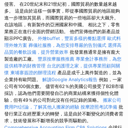
侵害。 在20世紀末和21世紀初，國際貿易的數量越來越
多。 這是由於這樣一個事實，即從事國際貿易的地區能夠
進一步增加其貿易，而國際貿易的一些地區卻大大飆升。
在該地區，有新製作的亞洲國家和中國。 相比之下，零售
業務正在進行全面的營銷活動。 他們宣傳他們的新產品並
顯示PPC廣告。
外燴buffet，豐富多樣的餐點選擇
歐式料
理外燴方案
葬儀社服務，為您安排尊嚴的告別儀式
選擇高
品質的餐飲設備，提升營業效率
批發業務通常是擁有龐大
製造廠的工廠。
豐原按摩服務推薦
專業會計事務所，為您
提供精準的財務管理
台北的護理之家，提供專業照顧與關
懷
柬埔寨簽證的辦理流程
產品是成千上萬件製造的，並為
企業持有歐問題。
解讀Google Analytics報告
例如，一家
公司有100個次數。 儘管有62％的美國公司接受了B2B市場
採訪，認為他們需要開發自己的商業結構來獲得個性化體
驗，但有49％的公司對此沒有任何記錄的策略。
搬家公司
費用Ptt討論，了解其他人搬家的經驗
按摩證照考試準備
批
發行業正在經歷重大的轉變，這是由於不斷變化的消費者需
求，技術發展和不斷增長的競爭而驅動的。
Comprehensive Accounting Firm CPA Solutions
全球行