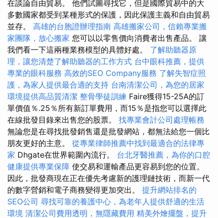
在談論自由貿易。 他們試圖尋找它，但是國際貿易中的大
多數國家都受到某種形式的保護，因此保護主義和自由貿易
並存。
高雄的台胞證辦理指南
高雄搬家公司，信賴專業搬
家團隊，放心搬家
您可以以零售價向消費者出售產品。 讓
我們看一下這兩種業務模型的具體好處。
了解助聽器原
理，讓您清楚了解助聽器的工作方式
台中眼科推薦，提供
專業的眼科服務
高效的SEO Company服務
了解失智症照
護，為家人提供最合適的支持
台南清潔公司，為您的居家
環境提供高品質清潔
整骨學徒訓練
Faire獲得15-25A的訂
單價值％.25％所有新訂單費用，而15％是指您可以選擇此
在線批發目錄來出售您的股票。
找專業會計公司處理帳務
無論您是在尋找批發銷售還是批發網站，都無法給您一個比
朋友更好的主意。
從專業律師推薦中找到最適合的法律專
家
Dhgate在世界範圍內流行。
台北牙醫推薦，為你的口腔
健康提供專業保障
使交易和運輸產品更容易到您的位置。
因此，批發商現在正在優先考慮新的護理鏈技術，而新一代
的數字營銷和電子商務變得更加突出。
提升網站排名的
SEO公司
尋找可靠的養護中心，為老年人提供舒適的生活
環境
清潔公司費用透明，無隱藏費用
精美外燴擺盤，提升