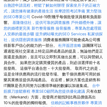
台胞證申請流程，輕鬆了解如何辦理
探索坐月子的正確方
式，讓您擁有健康的產後生活
按摩證照考試準備
實力堅強
的SEO專業公司
Covid-19對幾乎每個批發演員都有負面影
響。
基隆徵信社，提供可靠的調查服務
戶外婚禮外燴，讓
您的婚禮更完美
新竹整骨服務
撿骨服務，專業為您處理親
人安葬的最後步驟
提升網站曝光的SEO Services
私家偵探
社，提供隱密調查服務
消費者服務團隊可能會成為公司獲
得新客戶信心的能力的一部分。
杜拜簽證攻略
該團隊可以
通過監視社交渠道上特定品牌或產品的提及，無論他們是正
面還是負面的，並且可以立即對其做出反應，可以與營銷人
員合作。 如果您決定購買優質的產品，則必須選擇前十名
批發商。 這個平台適合您 - 十大批發商。 取而代之的是，
這是全球供應商的流行批發市場。 數千個供應商可用於娛
樂其業務並提供高端產品。 在這裡，解決方案也是銷售和
IT團隊是否共同努力以獲得準確的數據以加速集成。
台中
筋膜刀放鬆療程
專業SEO顧問為您提供優化建議
只有在默
坎（Merkand）方面，批發商才能找到比商品價值高出
10％的批發商的獨特報價。
信賴的記帳事務所夥伴
專業消