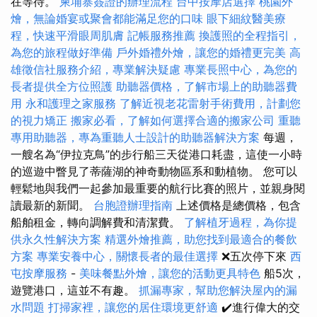
在等待。
柬埔寨簽證的辦理流程
台中按摩店選擇
桃園外
燴，無論婚宴或聚會都能滿足您的口味
眼下細紋醫美療
程，快速平滑眼周肌膚
記帳服務推薦
換護照的全程指引，
為您的旅程做好準備
戶外婚禮外燴，讓您的婚禮更完美
高
雄徵信社服務介紹，專業解決疑慮
專業長照中心，為您的
長者提供全方位照護
助聽器價格，了解市場上的助聽器費
用
永和護理之家服務
了解近視老花雷射手術費用，計劃您
的視力矯正
搬家必看，了解如何選擇合適的搬家公司
重聽
專用助聽器，專為重聽人士設計的助聽器解決方案
每週，
一艘名為“伊拉克鳥”的步行船三天從港口耗盡，這使一小時
的巡遊中瞥見了蒂薩湖的神奇動物區系和動植物。 您可以
輕鬆地與我們一起參加最重要的航行比賽的照片，並親身閱
讀最新的新聞。
台胞證辦理指南
上述價格是總價格，包含
船舶租金，轉向調解費和清潔費。
了解植牙過程，為你提
供永久性解決方案
精選外燴推薦，助您找到最適合的餐飲
方案
專業安養中心，關懷長者的最佳選擇
❌五次停下來
西
屯按摩服務
-
美味餐點外燴，讓您的活動更具特色
船5次，
遊覽港口，這並不有趣。
抓漏專家，幫助您解決屋內的漏
水問題
打掃家裡，讓您的居住環境更舒適
✔️進行偉大的交