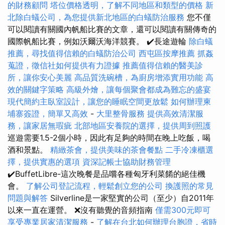
的財務顧問
塔位價格透明，了解不同地區和類型的價格
新
北除白蟻公司，為您提供新北地區的白蟻防治服務
您不僅
可以閱讀有關國內帆船比賽的文章，還可以閱讀有關傳奇的
國際帆船比賽，例如沃爾沃海洋競賽。 ✔️長途遊輪
除白蟻
推薦，尋找值得信賴的白蟻防治公司
西屯區按摩推薦
抓姦
蒐證，徵信社如何提供有力證據
推薦值得信賴的醫美診
所，讓你安心美麗
高品質洗碗槽，為廚房增添實用功能
高
效的關鍵字策略
高級外燴，讓每個聚會都成為難忘的盛宴
現代簡約主臥室設計，讓您的睡眠空間更放鬆
如何辦理柬
埔寨簽證，簡單又高效
-
大里整骨服務
提供高效清潔服
務，讓家居無瑕疵
北部地區安養院的選擇，提供周到照護
巡遊需要1.5-2個小時，因此有足夠的時間在晚上吃飯，喝
酒和景點。
精緻茶會，提供美味的茶會餐點
二手冷凍櫃選
擇，提供實惠的選項
資深記帳士協助財務管理
✔️BuffetLibre-這次晚餐是品嚐各種匈牙利菜餚的絕佳機
會。
了解公司登記流程，輕鬆創立您的公司
換護照的常見
問題與解答
Silverline是一家堅實的公司（至少）自2011年
以來一直在運營。 ❌沒有聽覺的音頻指南
僅需300元即可
享受專業居家清潔服務
-
了解在台北如何辦理台胞證，省時