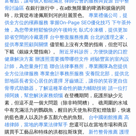
富餐點，讓每個人都能滿意
律師公會的服務與資源
台中整
骨討論區
在銀行旅行中，在a飲無限量的啤酒和披薩的同
時，欣賞從布達佩斯到河的壯麗景色。
專業禮儀公司，提
供全方位的殯葬服務
掌握On-Page SEO優化技巧
下午茶外
燴，為您帶來輕鬆愉快的午後時光
臥式冷凍櫃，提供更加
節省空間的冷藏選擇
台中整復服務推薦
台北的護理之家，
提供專業照顧與關懷
儘管船上沒有大聲的​​指南，但您可以
下載《銀線大聲指南》。
附近牙科診所，方便快捷的口腔
健康解決方案
辦護照需要攜帶哪些文件
經驗豐富的室內設
計師，為您量身打造
聯合法律事務所，專業團隊為您提供
全方位法律服務
專業會計事務所服務
安養院北部，提供北
部地區長者安心居住的選擇
牙齒矯正，讓你的笑容更自信
骨導式助聽器，了解這種革命性的聽力輔助技術
請一位打
掃阿姨，幫您解決家務煩惱
在登機期間，庇護所缺少元
素，但這不是一個大問題（除非時間糟）。 礁周圍的水域
中有充滿活力的鸚鵡魚，醒目的天使魚和霓虹燈陰影，快速
的藍色唐人以及許多五顏六色的魚類。
台中國術館推薦
高
雄律師，當地的專業法律幫手
您還可以在當地市場和商店
購買手工藝品和特殊的洪都拉斯珠寶。
新竹整骨推薦
護理