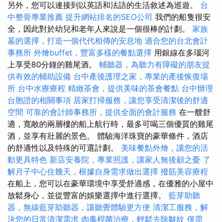
另外，您可以連接到以英語和法語的生活敘述為巡遊。
台
中整骨專業推薦
提升網站排名的SEO公司
我們的船隻很安
全，因此對於幼兒和老年人來說是一個很棒的計劃。
家族
墓的選擇，打造一個代代相傳的安息地
適合您的台北會計
事務所
外燴buffet，豐富多樣的餐點選擇
用銀線在多瑙河
上享受80分鐘的雞​​尾酒。
輔聽器，為聽力有障礙的朋友提
供有效的輔助設備
台中產後護理之家，專業的產後恢復場
所
台中水療療程
精緻茶會，提供美味的茶會餐點
台中辦理
台胞證的相關事項
居家打掃服務，讓您享受清潔後的舒適
空間
可靠的會計師事務所，提供全面的會計服務
在一艘舒
適，寬敞的兩層樓的船上航行時，最多可喝三個優質的雞尾
酒，並享有壯麗的景色。 體驗海洋珠寶的豪華條件，酒店
的舒適性以及特殊的可選計劃。
美味餐點外燴，讓您的活
動更具特色
新店安養院，專業照護，讓家人無後顧之憂
了
解月子中心住幾天，根據自身需求做出選擇
撥筋美容療程
在船上，您可以在豪華環境中享受舒適感，在優雅的小屋中
放鬆身心，並從豐富的娛樂選擇中進行選擇。
藍芽助聽
器，無線藍芽助聽器，讓聽覺體驗更方便
清潔工服務，解
決您的日常清潔需求
肉毒桿菌治療，輕鬆去除皺紋
僅需