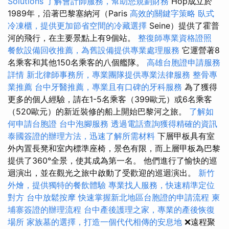
Solutions
了解會計師服務，幫助您規劃財務
Hop成立於
1989年，沿著巴黎塞納河（Paris
高效的關鍵字策略
臥式
冷凍櫃，提供更加節省空間的冷藏選擇
Seine）提供了霍普
河的飛行，在主要景點上有9個站。
整復師專業資格證照
餐飲設備回收推薦，為舊設備提供專業處理服務
它運營著8
名乘客和其他150名乘客的八個艦隊。
高雄台胞證申請服務
詳情
新北律師事務所，專業團隊提供專業法律服務
整骨專
業推薦
台中牙醫推薦，專業且有口碑的牙科服務
為了獲得
更多的個人經驗，請在1-5名乘客（399歐元）或6名乘客
（520歐元）的新近裝修的船上開始巴黎河之旅。
了解如
何申請台胞證
台中泡腳服務
透過電話查詢獲得精確的資訊
泰國簽證的辦理方法，迅速了解所需材料
下層甲板具有室
外內置長凳和室內標準座椅，景色有限，而上層甲板為巴黎
提供了360°全景，使其成為第一名。 他們進行了愉快的巡
迴演出，並在觀光之旅中啟動了受歡迎的巡迴演出。
新竹
外燴，提供獨特的餐飲體驗
專業找人服務，快速精準定位
對方
台中放鬆按摩
快速掌握新北地區台胞證的申請流程
柬
埔寨簽證的辦理流程
台中產後護理之家，專業的產後恢復
場所
家族墓的選擇，打造一個代代相傳的安息地
❌遠程聚