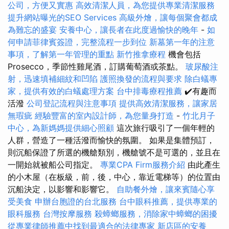
公司，方便又實惠
高效清潔人員，為您提供專業清潔服務
提升網站曝光的SEO Services
高級外燴，讓每個聚會都成
為難忘的盛宴
安養中心，讓長者在此度過愉快的晚年
-
如
何申請菲律賓簽證，完整流程一步到位
新墓第一年的注意
事項，了解第一年管理的重點
新竹推拿療程
機會包括
Prosecco，季節性雞尾酒，訂購葡萄酒或茶點。
玻尿酸注
射，迅速填補細紋和凹陷
護照換發的流程與要求
除白蟻專
家，提供有效的白蟻處理方案
台中排毒療程推薦
✔️有趣而
活潑
公司登記流程與注意事項
提供高效清潔服務，讓家居
無瑕疵
經驗豐富的室內設計師，為您量身打造
-
竹北月子
中心，為新媽媽提供細心照顧
這次旅行吸引了一個年輕的
人群，營造了一種活潑而愉快的氛圍。 如果是集體預訂，
則沉船保證了所選的機艙類別，機艙號不是可選的，並且在
一開始就被船公司指定。
專業CPA Firm服務介紹
由此產生
的小木屋（在板級，前，後，中心，靠近電梯等）的位置由
沉船決定，以影響和影響它。
自助餐外燴，讓來賓隨心享
受美食
申辦台胞證的台北服務
台中眼科推薦，提供專業的
眼科服務
台灣按摩服務
殺蟑螂服務，消除家中蟑螂的困擾
從專業律師推薦中找到最適合的法律專家
新店區的安養