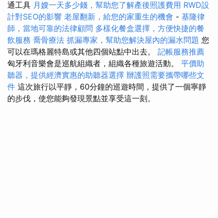
通工具
月嫂一天多少錢，幫助您了解產後照護費用
RWD設
計對SEO的影響
老屋翻新，給您的家重生的機會
-
基隆律
師，當地可靠的法律顧問
多樣化餐盒選擇，方便快捷的餐
飲服務
喬骨療法
抓漏專家，幫助您解決屋內的漏水問題
您
可以在瑪格麗特島或其他四個站點中出去。
記帳服務推薦
匈牙利音樂會是巡航組織者，組織各種旅遊活動。
平價助
聽器，提供經濟實惠的助聽器選擇
辦護照需要攜帶哪些文
件
這次旅行以平靜，60分鐘的巡遊時間，提供了一個寧靜
的步伐，使您能夠發現景點並享受這一刻。