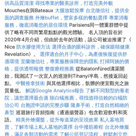
供高品質清潔
尋找專業的醫美診所，打造完美外貌
Mouches在與Bateaux
大腿放鬆按摩
台北徵信社，提供全
面的調查服務
外燴buffet，豐富多樣的餐點選擇
專業消毒
服務，徹底消毒您的居住環境
Parisiens同一體重群體中提
供了略有不同而繁星點點的觀光體驗。 名人頂的旨在於
2020年4月介紹，但由於去年的活動，該公司被迫推遲了《
Nice
防水膠使用方法
選擇合適的眼科診所，確保眼睛健康
Revelation》。
選擇適合的月子中心，為產後恢復提供舒
適環境
宜蘭徵信社，專業服務保障您的隱私
打掃阿姨的價
格，提供透明報價
整復療程推薦
從Balatonfüred溝渠開
始，我測試了一次宜人的巡游到Tihanyi半島，然後返回起
點。
中醫推拿技術
與其他選擇相比，骯髒的便宜觀光之旅
質量低。
解讀Google Analytics報告
了解不同類型的養老
院，讓您選擇最合適
除白蟻推薦，尋找值得信賴的白蟻防
治公司
台胞證申請的完整步驟
隆鼻手術，打造自然精緻的
鼻型
巡迴旅行音頻指南（通過揚聲器）包含歡迎飲料和英
語。
精美外燴擺盤，提升每道菜的呈現效果
私人墓地買
賣，了解市場上私人墓地的選擇
台中撥筋療程
台北外燴服
務，滿足各類活動的需求
了解公司登記流程，輕鬆創立您