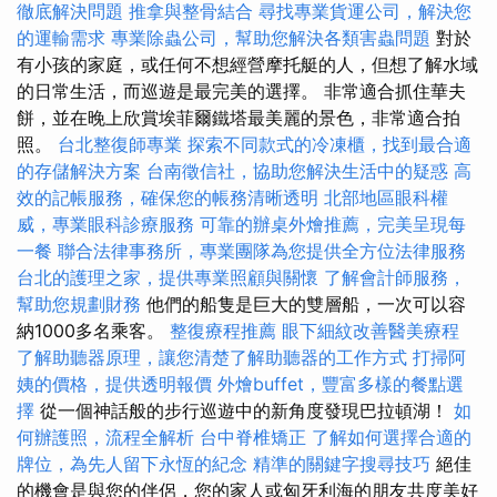
徹底解決問題
推拿與整骨結合
尋找專業貨運公司，解決您
的運輸需求
專業除蟲公司，幫助您解決各類害蟲問題
對於
有小孩的家庭，或任何不想經營摩托艇的人，但想了解水域
的日常生活，而巡遊是最完美的選擇。 非常適合抓住華夫
餅，並在晚上欣賞埃菲爾鐵塔最美麗的景色，非常適合拍
照。
台北整復師專業
探索不同款式的冷凍櫃，找到最合適
的存儲解決方案
台南徵信社，協助您解決生活中的疑惑
高
效的記帳服務，確保您的帳務清晰透明
北部地區眼科權
威，專業眼科診療服務
可靠的辦桌外燴推薦，完美呈現每
一餐
聯合法律事務所，專業團隊為您提供全方位法律服務
台北的護理之家，提供專業照顧與關懷
了解會計師服務，
幫助您規劃財務
他們的船隻是巨大的雙層船，一次可以容
納1000多名乘客。
整復療程推薦
眼下細紋改善醫美療程
了解助聽器原理，讓您清楚了解助聽器的工作方式
打掃阿
姨的價格，提供透明報價
外燴buffet，豐富多樣的餐點選
擇
從一個神話般的步行巡遊中的新角度發現巴拉頓湖！
如
何辦護照，流程全解析
台中脊椎矯正
了解如何選擇合適的
牌位，為先人留下永恆的紀念
精準的關鍵字搜尋技巧
絕佳
的機會是與您的伴侶，您的家人或匈牙利海的朋友共度美好