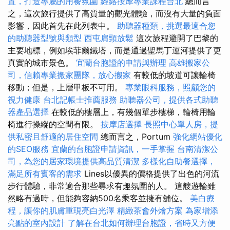
置，打造專屬的用餐氛圍
經絡按摩專業課程台北
總而言
之，這次旅行提供了高質量的觀光體驗，而沒有大量的負面
影響，因此首先在此列表中。
助聽器種類，挑選最適合您
的助聽器型號與類型
西屯肩頸放鬆
這次旅程避開了巴黎的
主要地標，例如埃菲爾鐵塔，而是通過聖馬丁運河提供了更
真實的城市景色。
宜蘭台胞證的申請與辦理
高雄搬家公
司，信賴專業搬家團隊，放心搬家
有較低的坡道可讓輪椅
移動；但是，上層甲板不可用。
專業眼科服務，照顧您的
視力健康
台北記帳士推薦服務
助聽器公司，提供各式助聽
器產品選擇
在較低的樓層上，有幾個單步樓梯，輪椅用輪
椅進行操縱的空間有限。
按摩店選擇
長照中心單人房，提
供私密且舒適的居住空間
總而言之，Portum
強化網站優化
的SEO服務
宜蘭的台胞證申請資訊，一手掌握
台南清潔公
司，為您的居家環境提供高品質清潔
多樣化自助餐選擇，
滿足所有賓客的需求
Lines以優異的價格提供了出色的河流
步行體驗，非常適合那些尋求有趣氛圍的人。 這艘遊輪雖
然略有過時，但能夠容納500名乘客並擁有舖位。
美白療
程，讓你的肌膚重現亮白光澤
精緻茶會外燴方案
為家增添
亮點的室內設計
了解在台北如何辦理台胞證，省時又方便