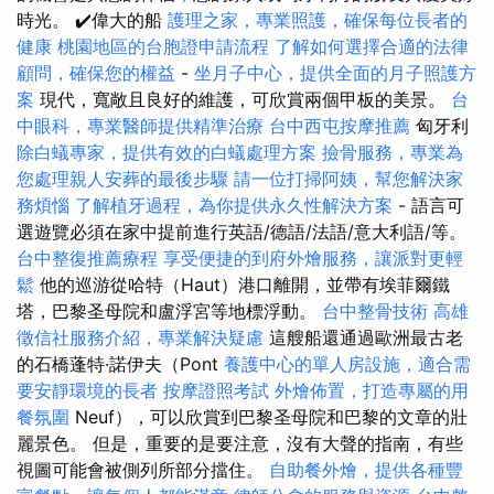
時光。 ✔️偉大的船
護理之家，專業照護，確保每位長者的
健康
桃園地區的台胞證申請流程
了解如何選擇合適的法律
顧問，確保您的權益
-
坐月子中心，提供全面的月子照護方
案
現代，寬敞且良好的維護，可欣賞兩個甲板的美景。
台
中眼科，專業醫師提供精準治療
台中西屯按摩推薦
匈牙利
除白蟻專家，提供有效的白蟻處理方案
撿骨服務，專業為
您處理親人安葬的最後步驟
請一位打掃阿姨，幫您解決家
務煩惱
了解植牙過程，為你提供永久性解決方案
- 語言可
選遊覽必須在家中提前進行英語/德語/法語/意大利語/等。
台中整復推薦療程
享受便捷的到府外燴服務，讓派對更輕
鬆
他的巡游從哈特（Haut）港口離開，並帶有埃菲爾鐵
塔，巴黎圣母院和盧浮宮等地標浮動。
台中整骨技術
高雄
徵信社服務介紹，專業解決疑慮
這艘船還通過歐洲最古老
的石橋蓬特·諾伊夫（Pont
養護中心的單人房設施，適合需
要安靜環境的長者
按摩證照考試
外燴佈置，打造專屬的用
餐氛圍
Neuf），可以欣賞到巴黎圣母院和巴黎的文章的壯
麗景色。 但是，重要的是要注意，沒有大聲的​​指南，有些
視圖可能會被側列所部分擋住。
自助餐外燴，提供各種豐