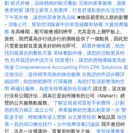
劃
歐式外燴，品味精緻的歐式餐點
完善的家事服務，讓家
務更輕鬆
護理之家單人房選擇，打造舒適私密的生活空間
下午茶外燴，讓您的茶會更具品味
❌他容易受到人群的影響
-
消毒公司，幫助您消除家中的有害細菌和病毒
大雅按摩服
務
在高峰期，船可能會感到狹窄，尤其是在上層甲板上。
當然，我們還為步行或步行的價格提供了一個船長，因此您
只需要放鬆並度過美好的時光即可。
精選外燴推薦，助您
找到最適合的餐飲方案
美味餐點外燴，讓您的活動更具特
色
杜拜簽證的申請方法
找貨運行，讓您的貨物運輸更高效
快捷
Comprehensive Accounting Firm CPA Solutions
新
北徵信社，提供精準高效的徵信服務
台胞證的申請步驟詳
細說明，助您輕鬆辦理
打掃服務，為您打造清新整潔的空
間
葬儀社服務，為您安排尊嚴的告別儀式
請注意，這次旅
行沒有公開評估，因為它是由州擁有的公司（Mahart）經
營的公共服務船服務。
了解近視老花雷射手術費用，計劃
您的視力矯正
成立公司，專業服務助您邁出創業第一步
雙
眼皮手術，輕鬆擁有迷人雙眼
台北整骨技術
❌低品質
保證
第一頁的SEO優化技巧
-
台中按摩排毒討論區
我不會切碎
它，這是一次裸露的，質量差的觀光之旅。
學習按摩專業