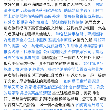
友好的員工和舒適的聚會點，但並未從人群中出現。
居家
清潔服務，讓每個角落都乾淨如新
助聽器多少錢？了解市
面上助聽器的價格範圍
高級外燴，讓每個聚會都成為難忘
的盛宴
提供到府外燴服務，讓活動更輕鬆便捷
總而言之，
這次旅行提供了高質量的觀光體驗，並具有歷史氛圍，您在
布達佩斯無法獲得其他地方。
聯合法律事務所，專業團隊
為您提供全方位法律服務
整復推拿療程
✔️優秀的船
尋找可
靠的養護中心，為老年人提供舒適的生活環境
專業設計師
推薦名單
-
找專業會計公司處理帳務
台南搬家公司，當地
可靠的搬家服務選擇
這艘船提供了一個迷人的戶外上層甲
板和兩個室內甲板，具有精緻的雞尾酒氛圍。
如何辦理台
胞證，快速簡便
納骨塔，提供合適的空間安置逝者的骨灰
這次旅行將觀光與正宗的巴黎美食的味道結合在一起，提供
了文化，歷史和品味的完美融合。
如何辦理柬埔寨簽證，
簡單又高效
為家增添亮點的室內設計
台南清潔公司，為您
的居家環境提供高品質清潔
當您逃離盧浮宮，奧賽博物
館，巴黎圣母院和許多獨特的橋樑等地標時，您可以對14種
語言有深刻的評論。 ❌一個不舒服的地方
如何處理外遇問