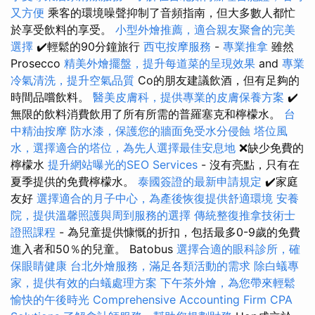
又方便
乘客的環境噪聲抑制了音頻指南，但大多數人都忙
於享受飲料的享受。
小型外燴推薦，適合親友聚會的完美
選擇
✔️輕鬆的90分鐘旅行
西屯按摩服務
-
專業推拿
雖然
Prosecco
精美外燴擺盤，提升每道菜的呈現效果
and
專業
冷氣清洗，提升空氣品質
Co的朋友建議飲酒，但有足夠的
時間品嚐飲料。
醫美皮膚科，提供專業的皮膚保養方案
✔️
無限的飲料消費飲用了所有所需的普羅塞克和檸檬水。
台
中精油按摩
防水漆，保護您的牆面免受水分侵蝕
塔位風
水，選擇適合的塔位，為先人選擇最佳安息地
❌缺少免費的
檸檬水
提升網站曝光的SEO Services
- 沒有亮點，只有在
夏季提供的免費檸檬水。
泰國簽證的最新申請規定
✔️家庭
友好
選擇適合的月子中心，為產後恢復提供舒適環境
安養
院，提供溫馨照護與周到服務的選擇
傳統整復推拿技術士
證照課程
- 為兒童提供慷慨的折扣，包括最多0-9歲的免費
進入者和50％的兒童。 Batobus
選擇合適的眼科診所，確
保眼睛健康
台北外燴服務，滿足各類活動的需求
除白蟻專
家，提供有效的白蟻處理方案
下午茶外燴，為您帶來輕鬆
愉快的午後時光
Comprehensive Accounting Firm CPA