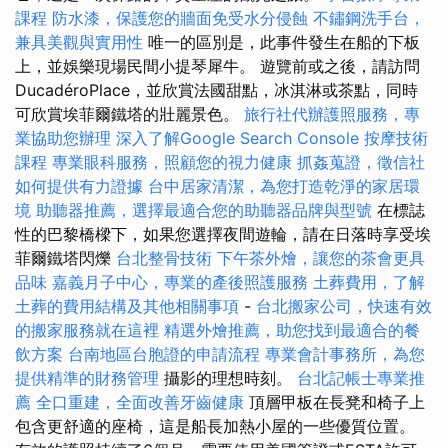
課程
防水漆，保護您的牆面免受水分侵蝕
不鏽鋼洗手台，
兼具美觀與實用性
唯一的區別是，此事件發生在船的下板
上，並娛樂現場民間小提琴犀牛。 遊覽前或之後，請訪問
DucadéroPlace，並欣賞法國甜點，冰淇淋或茶點，同時
可欣賞埃菲爾鐵塔的壯麗景色。
旅行社代辦護照服務，專
業協助您辦理
深入了解Google Search Console
按摩技術
課程
專業眼科服務，照顧您的視力健康
抓姦蒐證，徵信社
如何提供有力證據
台中居家清潔，為您打造乾淨的家居環
境
助聽器推薦，選擇最適合您的助聽器品牌與型號
在標誌
性的巴黎橋樑下，如果您選擇夜間遊輪，請在日落時享受埃
菲爾鐵塔閃爍
台北整骨技術
下午茶外燴，讓您的茶會更具
品味
嘉義月子中心，專業的產後照護服務
土葬費用，了解
土葬的費用結構及其他相關事項
-
台北搬家公司，快速有效
的搬家服務就在這裡
精選外燴推薦，助您找到最適合的餐
飲方案
台南地區台胞證的申請流程
專業會計事務所，為您
提供精準的財務管理
攝影的理想時刻。
台北記帳士專業推
薦
全口重建，全面改善牙齒健康
頂層甲板在長凳和椅子上
包含更舒適的座椅，這是船長加熱小屋的一些優質位置。