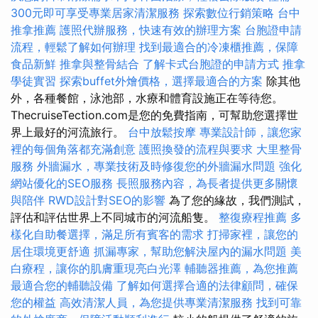
300元即可享受專業居家清潔服務
探索數位行銷策略
台中
推拿推薦
護照代辦服務，快速有效的辦理方案
台胞證申請
流程，輕鬆了解如何辦理
找到最適合的冷凍櫃推薦，保障
食品新鮮
推拿與整骨結合
了解卡式台胞證的申請方式
推拿
學徒實習
探索buffet外燴價格，選擇最適合的方案
除其他
外，各種餐館，泳池部，水療和體育設施正在等待您。
ThecruiseTection.com是您的免費指南，可幫助您選擇世
界上最好的河流旅行。
台中放鬆按摩
專業設計師，讓您家
裡的每個角落都充滿創意
護照換發的流程與要求
大里整骨
服務
外牆漏水，專業技術及時修復您的外牆漏水問題
強化
網站優化的SEO服務
長照服務內容，為長者提供更多關懷
與陪伴
RWD設計對SEO的影響
為了您的緣故，我們測試，
評估和評估世界上不同城市的河流船隻。
整復療程推薦
多
樣化自助餐選擇，滿足所有賓客的需求
打掃家裡，讓您的
居住環境更舒適
抓漏專家，幫助您解決屋內的漏水問題
美
白療程，讓你的肌膚重現亮白光澤
輔聽器推薦，為您推薦
最適合您的輔聽設備
了解如何選擇合適的法律顧問，確保
您的權益
高效清潔人員，為您提供專業清潔服務
找到可靠