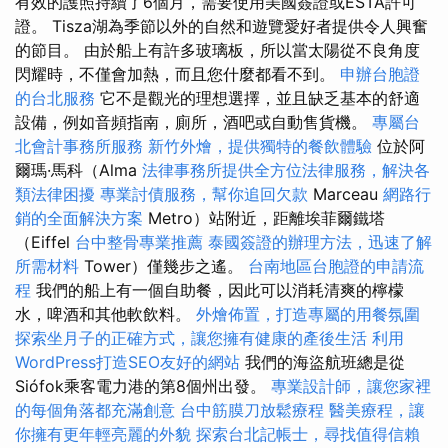
有效的護照持續了6個月，需要使用美國簽證或ESTA許可
證。 Tisza湖為季節以外的自然和遊覽愛好者提供令人興奮
的節目。 由於船上有許多玻璃板，所以當太陽從不良角度
閃耀時，不僅會加熱，而且您什麼都看不到。
申辦台胞證
的台北服務
它不是觀光的理想選擇，並且缺乏基本的舒適
設備，例如音頻指南，廁所，酒吧或自動售貨機。
專屬台
北會計事務所服務
新竹外燴，提供獨特的餐飲體驗
位於阿
爾瑪·馬科（Alma
法律事務所提供全方位法律服務，解決各
類法律困擾
專業討債服務，幫你追回欠款
Marceau
網路行
銷的全面解決方案
Metro）站附近，距離埃菲爾鐵塔
（Eiffel
台中整骨專業推薦
泰國簽證的辦理方法，迅速了解
所需材料
Tower）僅幾步之遙。
台南地區台胞證的申請流
程
我們的船上有一個自助餐，因此可以消耗清爽的檸檬
水，啤酒和其他軟飲料。
外燴佈置，打造專屬的用餐氛圍
探索坐月子的正確方式，讓您擁有健康的產後生活
利用
WordPress打造SEO友好的網站
我們的海盜航班總是從
Siófok乘客電力港的第8個州出發。
專業設計師，讓您家裡
的每個角落都充滿創意
台中筋膜刀放鬆療程
醫美療程，讓
你擁有更年輕亮麗的外貌
探索台北記帳士，尋找值得信賴