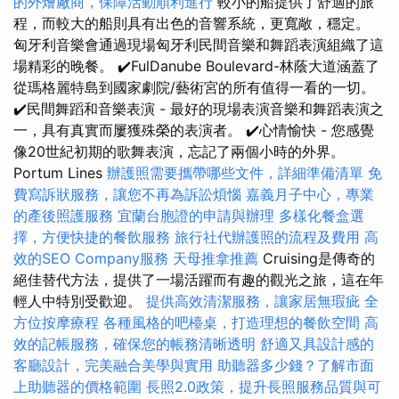
的外燴廠商，保障活動順利進行
較小的船提供了舒適的旅
程，而較大的船則具有出色的音響系統，更寬敞，穩定。
匈牙利音樂會通過現場匈牙利民間音樂和舞蹈表演組織了這
場精彩的晚餐。 ✔️FulDanube Boulevard-林蔭大道涵蓋了
從瑪格麗特島到國家劇院/藝術宮的所有值得一看的一切。
✔️民間舞蹈和音樂表演 - 最好的現場表演音樂和舞蹈表演之
一，具有真實而屢獲殊榮的表演者。 ✔️心情愉快 - 您感覺
像20世紀初期的歌舞表演，忘記了兩個小時的外界。
Portum Lines
辦護照需要攜帶哪些文件，詳細準備清單
免
費寫訴狀服務，讓您不再為訴訟煩惱
嘉義月子中心，專業
的產後照護服務
宜蘭台胞證的申請與辦理
多樣化餐盒選
擇，方便快捷的餐飲服務
旅行社代辦護照的流程及費用
高
效的SEO Company服務
天母推拿推薦
Cruising是傳奇的
絕佳替代方法，提供了一場活躍而有趣的觀光之旅，這在年
輕人中特別受歡迎。
提供高效清潔服務，讓家居無瑕疵
全
方位按摩療程
各種風格的吧檯桌，打造理想的餐飲空間
高
效的記帳服務，確保您的帳務清晰透明
舒適又具設計感的
客廳設計，完美融合美學與實用
助聽器多少錢？了解市面
上助聽器的價格範圍
長照2.0政策，提升長照服務品質與可