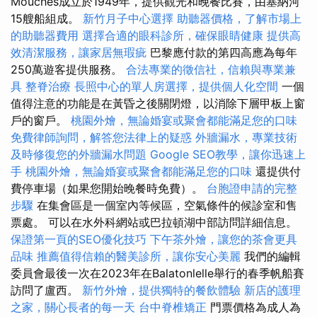
Mouches成立於1949年，提供觀光和晚餐比賽，由塞納河
15艘船組成。
新竹月子中心選擇
助聽器價格，了解市場上
的助聽器費用
選擇合適的眼科診所，確保眼睛健康
提供高
效清潔服務，讓家居無瑕疵
巴黎應付款的第四高應為每年
250萬遊客提供服務。
合法專業的徵信社，信賴與專業兼
具
整脊治療
長照中心的單人房選擇，提供個人化空間
一個
值得注意的功能是在黃昏之後關閉燈，以消除下層甲板上窗
戶的窗戶。
桃園外燴，無論婚宴或聚會都能滿足您的口味
免費律師詢問，解答您法律上的疑惑
外牆漏水，專業技術
及時修復您的外牆漏水問題
Google SEO教學，讓你迅速上
手
桃園外燴，無論婚宴或聚會都能滿足您的口味
還提供付
費停車場（如果您開始晚餐時免費）。
台胞證申請的完整
步驟
在集會區是一個室內等候區，空氣條件的候診室和售
票處。 可以在水外科網站或巴拉頓湖中部訪問詳細信息。
保證第一頁的SEO優化技巧
下午茶外燴，讓您的茶會更具
品味
推薦值得信賴的醫美診所，讓你安心美麗
我們的編輯
委員會最後一次在2023年在Balatonlelle舉行的春季帆船賽
訪問了盧西。
新竹外燴，提供獨特的餐飲體驗
新店的護理
之家，關心長者的每一天
台中脊椎矯正
門票價格為成人為