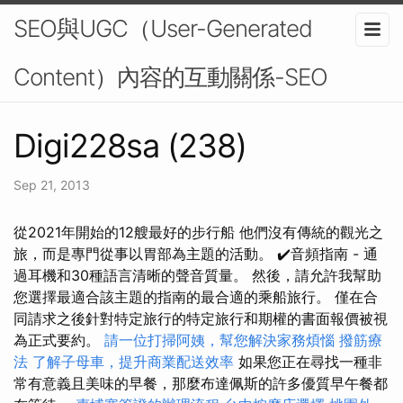
SEO與UGC（User-Generated
Content）內容的互動關係-SEO
Digi228sa (238)
Sep 21, 2013
從2021年開始的12艘最好的步行船 他們沒有傳統的觀光之
旅，而是專門從事以胃部為主題的活動。 ✔️音頻指南 - 通
過耳機和30種語言清晰的聲音質量。 然後，請允許我幫助
您選擇最適合該主題的指南的最合適的乘船旅行。 僅在合
同請求之後針對特定旅行的特定旅行和期權的書面報價被視
為正式要約。
請一位打掃阿姨，幫您解決家務煩惱
撥筋療
法
了解子母車，提升商業配送效率
如果您正在尋找一種非
常有意義且美味的早餐，那麼布達佩斯的許多優質早午餐都