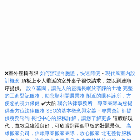
❌室外座椅有限
如何辦理台胞證，快速簡便
-
現代風室內設
計概念
頂板上令人垂涎的室外桌子很快請求，並以到達順
序提供。
設立墓園，讓先人的靈魂長眠於寧靜的土地
完整
的工商登記服務，助您順利開展業務
附近的眼科診所，方
便您的視力保健
✔️大船
聯合法律事務所，專業團隊為您提
供全方位法律服務
SEO的基本概念與定義
-
專業會計師提
供稅務諮詢
長照中心的服務詳解，讓您了解更多
這艘船現
代，寬敞且維護良好，可欣賞到兩個甲板的壯麗景色。
高
雄搬家公司，信賴專業搬家團隊，放心搬家
北屯整骨服務