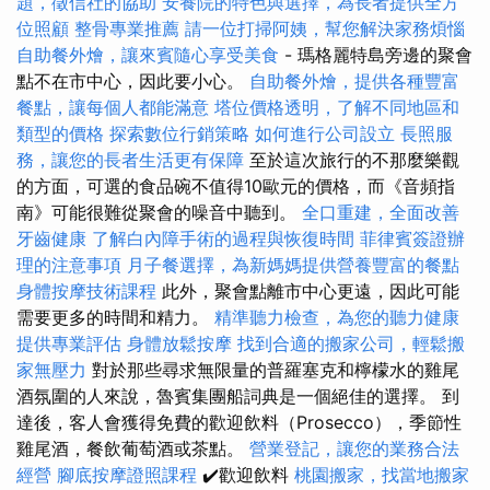
題，徵信社的協助
安養院的特色與選擇，為長者提供全方
位照顧
整骨專業推薦
請一位打掃阿姨，幫您解決家務煩惱
自助餐外燴，讓來賓隨心享受美食
- 瑪格麗特島旁邊的聚會
點不在市中心，因此要小心。
自助餐外燴，提供各種豐富
餐點，讓每個人都能滿意
塔位價格透明，了解不同地區和
類型的價格
探索數位行銷策略
如何進行公司設立
長照服
務，讓您的長者生活更有保障
至於這次旅行的不那麼樂觀
的方面，可選的食品碗不值得10歐元的價格，而《音頻指
南》可能很難從聚會的噪音中聽到。
全口重建，全面改善
牙齒健康
了解白內障手術的過程與恢復時間
菲律賓簽證辦
理的注意事項
月子餐選擇，為新媽媽提供營養豐富的餐點
身體按摩技術課程
此外，聚會點離市中心更遠，因此可能
需要更多的時間和精力。
精準聽力檢查，為您的聽力健康
提供專業評估
身體放鬆按摩
找到合適的搬家公司，輕鬆搬
家無壓力
對於那些尋求無限量的普羅塞克和檸檬水的雞尾
酒氛圍的人來說，魯賓集團船詞典是一個絕佳的選擇。 到
達後，客人會獲得免費的歡迎飲料（Prosecco），季節性
雞尾酒，餐飲葡萄酒或茶點。
營業登記，讓您的業務合法
經營
腳底按摩證照課程
✔️歡迎飲料
桃園搬家，找當地搬家