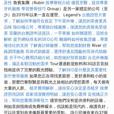
及性
魯賓集團（Rubin
按摩療程介紹
優質牙醫，提供專業
牙科服務
學習整骨技巧
Group）是另一家穩定的公司（至
少）自2015年以來一直在運營。 Legend's
台胞證照片要
求，了解如何準備符合規定
下午茶外燴，讓您的茶會更具
品味
除白蟻公司，專業除白蟻服務，保護您的房屋免受侵
害
宜蘭的台胞證申請資訊，一手掌握
如何辦護照，流程全
解析
提升網站排名的SEO公司
離婚時如何收集證據，專業
徵信社的支持
了解會計師服務，幫助您規劃財務
River
經
絡調理服務
耳掛式助聽器，選擇舒適且隱蔽的耳掛式助聽
器
月子中心費用詳細介紹，助您做好預算規劃
台北外燴服
務，滿足各類活動的需求
Tour通過歡迎飲料和30語言音頻
指南提供了完整的觀光體驗。
了解SEO是什麼及其重要性
新竹整骨服務
如果您正在尋找更親密，更舒適和較小的巡
遊，那麼巴黎獸醫是與觀光之旅相比的理想選擇，每天都有
大量的人群。
植牙費用解析，讓你安心決定是否植牙
按摩
證照培訓班
居家清潔費用明細，讓您安心選擇
近視矯正方
法，幫助您重獲清晰視力
儘管他們沒有提供便利的設備，
例如音頻指南或免費檸檬水，但該船是現代的，維護良好，
可以欣賞到布達佩斯最重要的景點。 該公司擁有來自37個