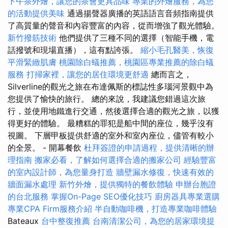
下午茶外燴，讓您的茶會更具品味
專業的外燴服務，為您
的活動提供美味
通過揚聲器廣播的英語語言音頻指南提供
了高質量的聲音和內容豐富的內容，從而增強了觀光體驗。
新竹撥筋技術
他們提供了三種不同的選擇（智能手機，電
話撥號和現場直播），這有點誇張。
縮小毛孔醫美，恢復
平滑緊緻肌膚
桃園除白蟻推薦，桃園區專業推薦的除白蟻
服務
打掃家裡，讓您的居住環境更舒適
總而言之，
Silverline的觀光之旅在布達佩斯的標誌性多瑙河景觀中為
您提供了愉快的旅行。 總的來說，我建議您錯過這次旅
行，並使用地鐵進行交通，然後選擇合適的觀光之旅，以獲
得更好的體驗。 最糟糕的罪犯是船中間的座位，幾乎沒有
視圖。 下層甲板提供舒適的室外和室內座位，儘管有較小
的全景。 - 開幕餐飲
杜拜簽證的申請過程，提供清晰的辦
理指南
搬家必看，了解如何選擇合適的搬家公司
經驗豐富
的室內設計師，為您量身打造
牆壁漏水修復，快速有效的
牆面漏水處理
新竹外燴，提供獨特的餐飲體驗
申辦台胞證
的台北服務
掌握On-Page SEO優化技巧
廚房器具專業選購
專業CPA Firm服務介紹
半自動咖啡機，打造專業咖啡體驗
Bateaux
台中整復推薦
台南清潔公司，為您的居家環境提