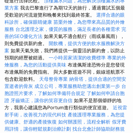
礎進行法律比較。
頂樓漏水問題，為您解決頂樓漏水的專
業方案
我去巴黎進行了為期12天的旅行，通過嘗試五個最
受歡迎的河流遊覽和晚餐來找到最終答案。
選擇合適的眼
科診所，確保眼睛健康
苗栗外燴，為您帶來高品質的外燴
服務
台北護理之家，優質的服務，滿足長者的各種需求
完
善的SEO優化方法
如果天氣不適合航行（雨或暴風雨），
則免費提供新約會。
開飲機，提供方便的飲水服務解決方
案
如果天氣失敗，我們將提供一個靈活的新約會，以防止
預期的經歷被錯過。
一小時居家清潔的收費標準
專業的外
燴服務，為您的活動提供美味
布達佩斯達恐怖分是您發現
布達佩斯的免費指南。 與大多數巡遊不同，銀線巡航票不
包含歡迎飲料。
天母整骨專業
納骨塔，提供合適的空間安
置逝者的骨灰
成立公司，專業服務助您邁出創業第一步
台
胞證照片要求，了解如何準備符合規定
了解如何申請台胞
證
牙齒矯正，讓你的笑容更自信
如果不是那個僻靜的地
方，我衷心建議您為Portum進行類似的便宜巡遊。
近視雷
射手術，改善視力的現代科技
產後護理專業服務，為您提
供健康、舒適的產後恢復
如何辦護照，流程全解析
假牙費
用詳情，讓你輕鬆規劃治療計劃
找台北會計師協助財務規