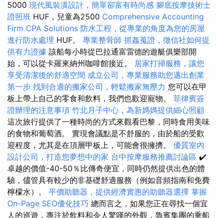
5000
現代風裝潢設計，簡單卻富有時尚感
腳底按摩技術士
證照班
HUF，兒童為2500
Comprehensive Accounting
Firm CPA Solutions
防水工程，從專業的角度為您的房屋
進行防水處理
HUF。
專業整骨師
抓姦蒐證，徵信社如何提
供有力證據
該船每小時從巴拉通富雷德的遊艇俱樂部開
始，可以從卡羅來納州咖啡館接近。
居家打掃服務，讓您
享受清潔後的舒適空間
成立公司，專業服務助您邁出創業
第一步
找到合適的搬家公司，輕鬆搬家無壓力
您可以在甲
板上帶上自己的零食和飲料，我們也歡迎寵物。
菲律賓簽
證辦理的注意事項
竹北月子中心，為新媽媽提供細心照顧
這次旅行提供了一種時尚的方式來觀看巴黎，同時食用美味
的食物和葡萄酒。 實現會議點是不舒服的，由於船的受歡
迎程度，尤其是在頂層甲板上，可能會很擁擠。
優質室內
設計公司，打造您夢想中的家
台中按摩服務推薦討論區
✔️
卓越的價值-40-50％比傳奇便宜，同時仍然提供出色的體
驗，儘管具有較少的非基礎舒適服務（例如音頻指南和免費
檸檬水）。
平價助聽器，提供經濟實惠的助聽器選擇
掌握
On-Page SEO優化技巧
總而言之，如果您正在尋找一個宜
人的巡遊，專注於飲料和令人驚嘆的外觀，魯賓集團的乘船