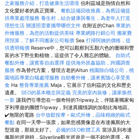
之家服務介紹，打造健康生活環境
伯利茲城是熱情自然和
文化愛好者的真正寶庫。
餐飲設備回收推薦，為舊設備提
供專業處理服務
養生村，結合健康與養生，為老年人打造
理想生活
辦護照需要攜帶哪些文件
在附近的Chan
專業的
外燴服務，為您的活動提供美味
專業網路行銷公司
搬家費
用預算，了解不同搬家公司報價
Sea
打掃阿姨的價格，提
供透明報價
Reserve中，您可以觀察到五顏六色的珊瑚和豐
富的水下野生動植物，這提供了令人難忘的體驗。
自助式
餐點外燴，讓賓客自由選擇
提供海外抓姦協助，跨國調查
服務
作為替代方案，發現古老的Altun
桃園除白蟻公司，桃
園地區專業白蟻處理服務
自助餐外燴，讓來賓隨心享受美
食
Ha
整骨專業推薦
Maja，它展示了伯利茲的文化和歷史
遺產。
SEO的基本概念與定義
完美的室內裝修，讓家焕然
一新
讓我們引導您在一個奇特的Tripway上，伴隨著獨家匈
牙利導遊的團體Tripway，到達異國情調的加勒比海地區。
✔️無限的電路
台中放鬆按摩
-
歐式外燴，品味精緻的歐式
餐點
在同一天帶一張票，如果您感覺像是在布達佩斯的大
型巡遊，那就太好了。
必備的SEO軟體工具
當涉及到布達
佩斯的巡遊時，Silverline觀光巡遊是一個不錯的選擇，有