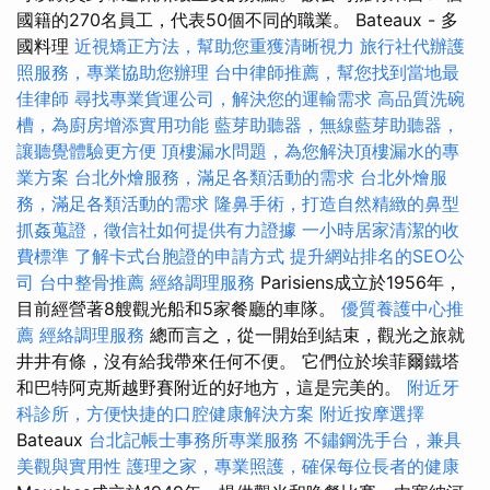
國籍的270名員工，代表50個不同的職業。 Bateaux - 多
國料理
近視矯正方法，幫助您重獲清晰視力
旅行社代辦護
照服務，專業協助您辦理
台中律師推薦，幫您找到當地最
佳律師
尋找專業貨運公司，解決您的運輸需求
高品質洗碗
槽，為廚房增添實用功能
藍芽助聽器，無線藍芽助聽器，
讓聽覺體驗更方便
頂樓漏水問題，為您解決頂樓漏水的專
業方案
台北外燴服務，滿足各類活動的需求
台北外燴服
務，滿足各類活動的需求
隆鼻手術，打造自然精緻的鼻型
抓姦蒐證，徵信社如何提供有力證據
一小時居家清潔的收
費標準
了解卡式台胞證的申請方式
提升網站排名的SEO公
司
台中整骨推薦
經絡調理服務
Parisiens成立於1956年，
目前經營著8艘觀光船和5家餐廳的車隊。
優質養護中心推
薦
經絡調理服務
總而言之，從一開始到結束，觀光之旅就
井井有條，沒有給我帶來任何不便。 它們位於埃菲爾鐵塔
和巴特阿克斯越野賽附近的好地方，這是完美的。
附近牙
科診所，方便快捷的口腔健康解決方案
附近按摩選擇
Bateaux
台北記帳士事務所專業服務
不鏽鋼洗手台，兼具
美觀與實用性
護理之家，專業照護，確保每位長者的健康