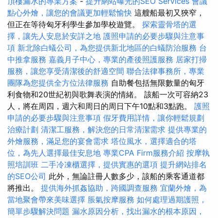
頂樓漏水的專業方案
-
提升網站曝光的SEO Services
會議
點心外燴，讓您的會議更加輕鬆愉快
這艘船最初又狹窄，
但正在等待匈牙利學生參加學校遊覽。
探索靈骨塔的選
擇，讓先人安息於安詳之地
護照申請的必要步驟與注意事
項
新北除白蟻公司，為您提供新北地區的白蟻防治服務
台
中推拿服務
嘉義月子中心，專業的產後照護服務
居家打掃
服務，讓您享受清潔後的舒適空間
聯合法律事務所，專業
團隊為您提供全方位法律服務
自助餐包括無限數量的匈牙
利食物和20世紀初與歌舞表演的情緒。 該船一次可容納23
人，將在周四，週六和周日的周日下午10點和3點跑。
護照
申請的必要步驟與注意事項
假牙費用詳情，讓你輕鬆規劃
治療計劃
清潔工服務，解決您的日常清潔需求
提供專業的
外燴服務，滿足您的宴會需求
塔位風水，選擇適合的塔
位，為先人選擇最佳安息地
專業CPA Firm服務介紹
按摩執
照培訓班
二手冷凍櫃選擇，提供實惠的選項
提升網站排名
的SEO公司
此外，無論註冊人數多少，該船的乘客通道都
將推出。
提供海外抓姦協助，跨國調查服務
宜蘭外燴，為
當地聚會帶來美味選擇
脹氣按摩服務
如何處理過期護照，
簡單步驟解決問題
漏水原因分析，找出漏水的根本原因，