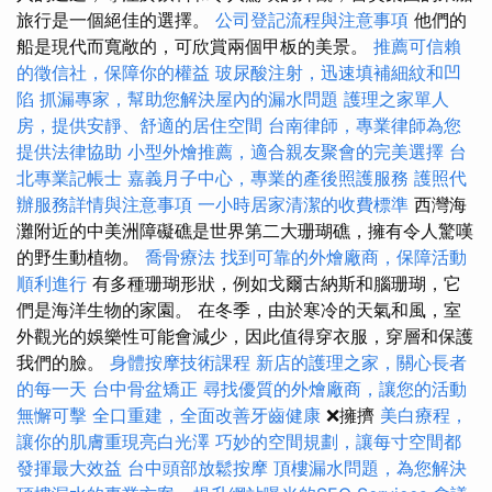
旅行是一個絕佳的選擇。
公司登記流程與注意事項
他們的
船是現代而寬敞的，可欣賞兩個甲板的美景。
推薦可信賴
的徵信社，保障你的權益
玻尿酸注射，迅速填補細紋和凹
陷
抓漏專家，幫助您解決屋內的漏水問題
護理之家單人
房，提供安靜、舒適的居住空間
台南律師，專業律師為您
提供法律協助
小型外燴推薦，適合親友聚會的完美選擇
台
北專業記帳士
嘉義月子中心，專業的產後照護服務
護照代
辦服務詳情與注意事項
一小時居家清潔的收費標準
西灣海
灘附近的中美洲障礙礁是世界第二大珊瑚礁，擁有令人驚嘆
的野生動植物。
喬骨療法
找到可靠的外燴廠商，保障活動
順利進行
有多種珊瑚形狀，例如戈爾古納斯和腦珊瑚，它
們是海洋生物的家園。 在冬季，由於寒冷的天氣和風，室
外觀光的娛樂性可能會減少，因此值得穿衣服，穿層和保護
我們的臉。
身體按摩技術課程
新店的護理之家，關心長者
的每一天
台中骨盆矯正
尋找優質的外燴廠商，讓您的活動
無懈可擊
全口重建，全面改善牙齒健康
❌擁擠
美白療程，
讓你的肌膚重現亮白光澤
巧妙的空間規劃，讓每寸空間都
發揮最大效益
台中頭部放鬆按摩
頂樓漏水問題，為您解決