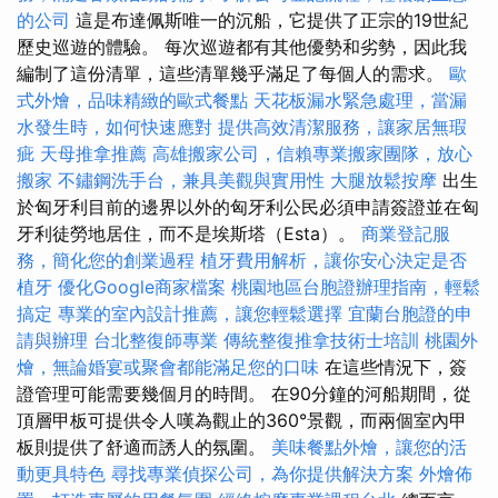
的公司
這是布達佩斯唯一的沉船，它提供了正宗的19世紀
歷史巡遊的體驗。 每次巡遊都有其他優勢和劣勢，因此我
編制了這份清單，這些清單幾乎滿足了每個人的需求。
歐
式外燴，品味精緻的歐式餐點
天花板漏水緊急處理，當漏
水發生時，如何快速應對
提供高效清潔服務，讓家居無瑕
疵
天母推拿推薦
高雄搬家公司，信賴專業搬家團隊，放心
搬家
不鏽鋼洗手台，兼具美觀與實用性
大腿放鬆按摩
出生
於匈牙利目前的邊界以外的匈牙利公民必須申請簽證並在匈
牙利徒勞地居住，而不是埃斯塔（Esta）。
商業登記服
務，簡化您的創業過程
植牙費用解析，讓你安心決定是否
植牙
優化Google商家檔案
桃園地區台胞證辦理指南，輕鬆
搞定
專業的室內設計推薦，讓您輕鬆選擇
宜蘭台胞證的申
請與辦理
台北整復師專業
傳統整復推拿技術士培訓
桃園外
燴，無論婚宴或聚會都能滿足您的口味
在這些情況下，簽
證管理可能需要幾個月的時間。 在90分鐘的河船期間，從
頂層甲板可提供令人嘆為觀止的360°景觀，而兩個室內甲
板則提供了舒適而誘人的氛圍。
美味餐點外燴，讓您的活
動更具特色
尋找專業偵探公司，為你提供解決方案
外燴佈