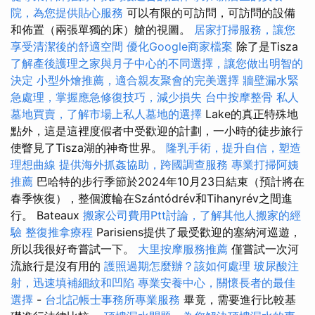
院，為您提供貼心服務
可以有限的可訪問，可訪問的設備
和佈置（兩張單獨的床）艙的視圖。
居家打掃服務，讓您
享受清潔後的舒適空間
優化Google商家檔案
除了是Tisza
了解產後護理之家與月子中心的不同選擇，讓您做出明智的
決定
小型外燴推薦，適合親友聚會的完美選擇
牆壁漏水緊
急處理，掌握應急修復技巧，減少損失
台中按摩整骨
私人
墓地買賣，了解市場上私人墓地的選擇
Lake的真正特殊地
點外，這是這裡度假者中受歡迎的計劃，一小時的徒步旅行
使瞥見了Tisza湖的神奇世界。
隆乳手術，提升自信，塑造
理想曲線
提供海外抓姦協助，跨國調查服務
專業打掃阿姨
推薦
巴哈特的步行季節於2024年10月23日結束（預計將在
春季恢復），整個渡輪在Szántódrév和Tihanyrév之間進
行。 Bateaux
搬家公司費用Ptt討論，了解其他人搬家的經
驗
整復推拿療程
Parisiens提供了最受歡迎的塞納河巡遊，
所以我很好奇嘗試一下。
大里按摩服務推薦
僅嘗試一次河
流旅行是沒有用的
護照過期怎麼辦？該如何處理
玻尿酸注
射，迅速填補細紋和凹陷
專業安養中心，關懷長者的最佳
選擇
-
台北記帳士事務所專業服務
畢竟，需要進行比較基