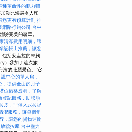
這種革命性的聽力輔
解加勒比海最令人印
讓您更有預算計劃
推
業網路行銷公司
台中
上體驗完美的奢華。
家清潔費用明細，讓
業記帳士推薦，讓您
，包括安圭拉的未觸
rry）參加了這次旅
賞海濱的壯麗景色。 它
養護中心的單人房，
心，提供全面的月子
塔位價格透明，了解
商登記服務，助您順
拉皮，非侵入式拉提
清潔服務，讓每個角
行，讓您的貨物運輸
體放鬆按摩
台中壓力