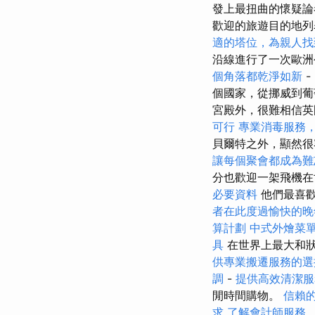
發上最扭曲的懷疑論
歡迎的旅遊目的地
適的塔位，為親人找
沿線進行了一次歐
個角落都乾淨如新
-
個國家，從挪威到葡
宮殿外，很難相信英
可行
專業消毒服務
貝爾特之外，顯然
讓每個聚會都成為難
分也歡迎一架飛機在
必要資料
他們最喜歡
者在此度過愉快的晚
算計劃
中式外燴菜
具
在世界上最大和
供專業搬遷服務的選
調
-
提供高效清潔服
閒時間購物。
信賴
求
了解會計師服務