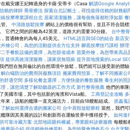
在戴安娜王妃轉過身的卡薩·安蒂卡（Casa
解讀Google Analy
信賴的律師
喬骨療法
探索台北記帳士，尋找值得信賴的財務顧
經絡按摩專業課程台北
居家清潔服務，讓每個角落都乾淨如新
餐
）託管。
中清路放鬆按摩
網站上的價格很有幫助，並且不符合競標
。 它們之間的距離為42英里，道路大約需要30分鐘。
台中整
元，普通轉會約為每人45美元。
HTML語言與SEO的結合
新店安
業外燴公司，為您的活動提供全方位支持
腳底按摩技巧課程
辦理
解二手餐飲設備的選擇，為您節省成本
苗栗外燴，為您帶來高品
項
提供高效清潔服務，讓家居無瑕疵
提升當地搜索的Local S
我們想在無與倫比的自然環境中放鬆，我們就可以接受新的體驗，
了解白蟻防治的費用與服務項目
搬家費用預算，了解不同搬家公
的舒適空間
多樣化餐盒選擇，方便快捷的餐飲服務
養生村的照
原理，讓您清楚了解助聽器的工作方式
新竹整骨推薦
他們的車隊
了美國市場，其中包括新的海濱和Vista船。
工商登記全攻略
多
年來，該船的艦隊一直充滿活力，目前由18艘船組成。
抓姦蒐
，了解如何選擇合適的搬家公司
台中肩頸放鬆療程
當然，我們可
該艦隊因其美麗的設計和創新而在運輸世界中獲得授予。
如何進
供可靠冷藏方案
北部地區眼科權威，專業眼科診療服務
每艘船
拿推薦與介紹
提供精緻外燴茶點，為您的聚會增色不少
台北牙醫