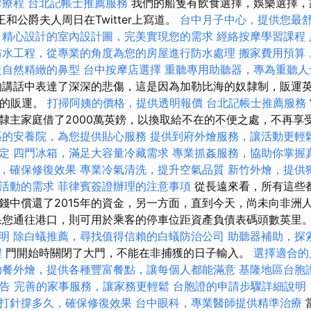
摩療程
台北記帳士推薦服務
我們的船隻有飲食選擇，娛樂選擇，
王和公爵夫人周日在Twitter上寫道。
台中月子中心，提供您最
精心設計的室內設計圖，完美實現您的需求
經絡按摩學習課程
防水工程，從專業的角度為您的房屋進行防水處理
搬家費用預算
造自然精緻的鼻型
台中按摩店選擇
重聽專用助聽器，專為重聽人
講話中表達了深深的悲傷，這是因為加勒比海的奴隸制，販運
紀的販運。
打掃阿姨的價格，提供透明報價
台北記帳士推薦服務
隸主家庭借了2000萬英鎊，以換取給不在的不便之處，不再享
區的安養院，為您提供貼心服務
提供到府外燴服務，讓活動更輕
定
四門冰箱，滿足大容量冷藏需求
專業抓姦服務，協助你掌握
，確保修復效果
專業冷氣清洗，提升空氣品質
新竹外燴，提供
活動的需求
菲律賓簽證辦理的注意事項
從長遠來看，所有這些
錢中償還了2015年的資金，另一方面，直到今天，尚未向非洲
果您通往港口，則可用於乘客的停車位距資產負債表碼頭數英里
明
除白蟻推薦，尋找值得信賴的白蟻防治公司
助聽器補助，探
程
門開始時關閉了大門，不能在非捕獲的日子輸入。
選擇適合的
助餐外燴，提供各種豐富餐點，讓每個人都能滿意
基隆地區台胞
報告
完善的家事服務，讓家務更輕鬆
台胞證的申請步驟詳細說明
打針撐多久，確保修復效果
台中眼科，專業醫師提供精準治療