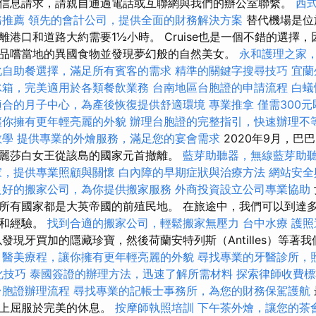
信息請求，請親自通過電話或互聯網與我們的辦公室聯繫。
西
務推薦
領先的會計公司，提供全面的財務解決方案
替代機場是位
離港口和道路大約需要1½小時。 Cruise也是一個不錯的選擇
品嚐當地的異國食物並發現夢幻般的自然美女。
永和護理之家
化自助餐選擇，滿足所有賓客的需求
精準的關鍵字搜尋技巧
宜蘭
冰箱，完美適用於各類餐飲業務
台南地區台胞證的申請流程
白蟻
適合的月子中心，為產後恢復提供舒適環境
專業推拿
僅需300
讓你擁有更年輕亮麗的外貌
辦理台胞證的完整指引，快速辦理不
教學
提供專業的外燴服務，滿足您的宴會需求
2020年9月，巴
麗莎白女王從該島的國家元首撤離。
藍芽助聽器，無線藍芽助
家，提供專業照顧與關懷
白內障的早期症狀與治療方法
網站安全
良好的搬家公司，為你提供搬家服務
外商投資設立公司專業協助
所有國家都是大英帝國的前殖民地。 在旅途中，我們可以到達
劃和經驗。
找到合適的搬家公司，輕鬆搬家無壓力
台中水療
護照
發現牙買加的隱藏珍寶，然後荷蘭安特列斯（Antilles）等著
醫美療程，讓你擁有更年輕亮麗的外貌
尋找專業的牙醫診所，
優化技巧
泰國簽證的辦理方法，迅速了解所需材料
探索律師收費標
台胞證辦理流程
尋找專業的記帳士事務所，為您的財務保駕護航
島上屈服於完美的休息。
按摩師執照培訓
下午茶外燴，讓您的茶