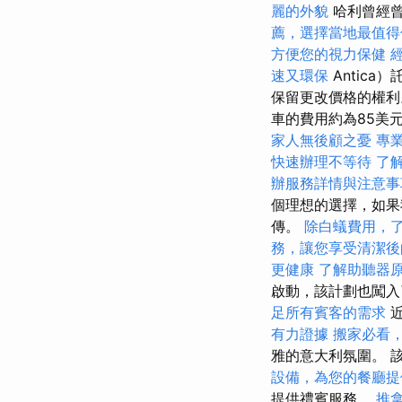
麗的外貌
哈利曾經曾
薦，選擇當地最值得
方便您的視力保健
速又環保
Antica
保留更改價格的權利
車的費用約為85美
家人無後顧之憂
專
快速辦理不等待
了
辦服務詳情與注意事
個理想的選擇，如果
傳。
除白蟻費用，
務，讓您享受清潔後
更健康
了解助聽器
啟動，該計劃也闖入
足所有賓客的需求
近
有力證據
搬家必看
雅的意大利氛圍。 
設備，為您的餐廳提
提供禮賓服務。
推