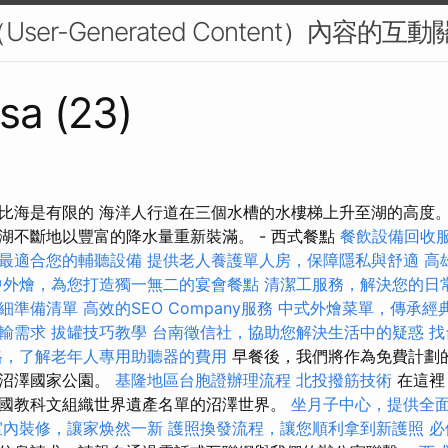
User-Generated Content）內容的互動
sa (23)
比海是有限的 海洋人行道在三個水槽的水樓梯上升至湖的高度。
湖不斷地以豐富的降水量重新裝滿。 - 西式餐點
餐飲設備回收
最適合您的輔聽設備
提供老人養護單人房，保障隱私與舒適
高
中外燴，為您打造獨一無二的宴會餐點
清潔工服務，解決您的日
細準備清單
高效的SEO Company服務
中式外燴菜單，傳承經
輸需求
拔罐技巧教學
台南徵信社，協助您解決生活中的疑惑
找
格，了解老年人專用助聽器的費用
早餐後，我們將作為免費計劃
大沼澤國家公園。
基隆地區台胞證辦理流程
北投撥筋技術
在這裡
國教科文組織世界遺產名單的沼澤世界。
坐月子中心，提供全
室內裝修，讓家焕然一新
護照換發流程，讓您順利拿到新護照
必