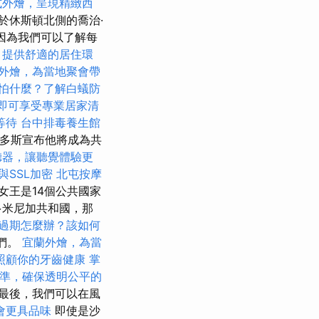
式外燴，呈現精緻西
於休斯頓北側的喬治·
，因為我們可以了解每
，提供舒適的居住環
外燴，為當地聚會帶
怕什麼？了解白蟻防
元即可享受專業居家清
等待
台中排毒養生館
巴多斯宣布他將成為共
聽器，讓聽覺體驗更
與SSL加密
北屯按摩
女王是14個公共國家
多米尼加共和國，那
過期怎麼辦？該如何
我們。
宜蘭外燴，為當
照顧你的牙齒健康
掌
準，確保透明公平的
最後，我們可以在風
會更具品味
即使是沙