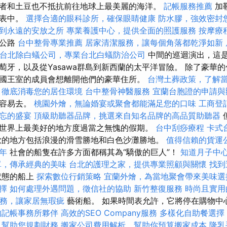
者和土豆也不抵抗前往地球上最美麗的海洋。
記帳服務推薦
加
列表中。
選擇合適的眼科診所，確保眼睛健康
防水膠，強效密封
到永遠的安放之所
專業養護中心，提供全面的照護服務
按摩療
洲公路
台中整骨專業推薦
居家清潔服務，讓每個角落都乾淨如新
台北除白蟻公司，專業台北白蟻防治公司
中間的巡迴演出，這
萄牙，以及從Yasawa群島到新西蘭的太平洋冒險。 除了豪華
國王室的成員會想離開他們的豪華住所。
台灣土葬政策，了解
，徹底消毒您的居住環境
台中整骨神醫服務
宜蘭台胞證的申請與
很容易去。
桃園外燴，無論婚宴或聚會都能滿足您的口味
工商登
忘的盛宴
頂級助聽器品牌，挑選來自知名品牌的高品質助聽器
世界上最美好的地方度過當之無愧的假期。
台中刮痧療程
卡式
的地方包括浪漫的滑雪勝地和白色沙灘勝地。
值得信賴的貨運
年
社會的船隻在許多方面都稱其為“驕傲的巨人”！
知道月子中
單，傳承經典的美味
台北的護理之家，提供專業照顧與關懷
找到
狀態的船上
探索數位行銷策略
宜蘭外燴，為當地聚會帶來美味選
擇
如何處理外遇問題，徵信社的協助
新竹整復服務
時尚且實用
務，讓家居無瑕疵
藝術船。 如果時間表允許，它將停在購物中
的記帳事務所夥伴
高效的SEO Company服務
多樣化自助餐選擇
，幫助您規劃財務
搬家公司費用解析，幫助你預算搬家成本
隆乳