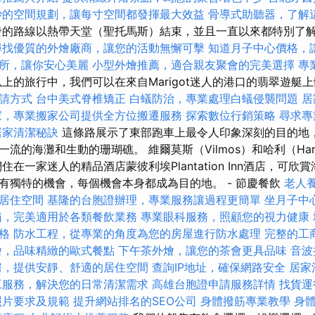
妙的空間規劃，讓每寸空間都發揮最大效益
骨導式助聽器，了解
的路線以熱帶天堂（聖托馬斯）結束，並且一直以來都特別了
尋找優質的外燴廠商，讓您的活動無懈可擊
知道月子中心價格，
所，讓你安心美麗
小型外燴推薦，適合親友聚會的完美選擇
專
上的旅行中，我們可以在來自Marigot迷人的港口的翡翠遊艇
請方式
台中美式脊椎矯正
白蟻防治，專業處理白蟻侵襲問題
居
家，專業搬家公司提供全方位搬遷服務
探索數位行銷策略
尋求專
居家清潔秘訣
這條路展示了東部跑車上最令人印象深刻的目的地
流的海灘和生動的珊瑚礁。 維爾莫斯（Vilmos）和哈利（Ha
住在一家迷人的精品酒店蒙彼利埃Plantation Inn酒店，可欣
有獨特的機會，每個機會本身都成為目的地。 - 節慶餐飲
老人
居住空間
基隆的台胞證辦理，專業服務讓過程更簡單
坐月子中
箱，完美適用於各類餐飲業務
專業眼科服務，照顧您的視力健康
格
防水工程，從專業的角度為您的房屋進行防水處理
完整的工
燴，品味精緻的歐式餐點
下午茶外燴，讓您的茶會更具品味
音波
房，提供安靜、舒適的居住空間
查詢IP地址，確保網路安全
居家
工服務，解決您的日常清潔需求
高雄台胞證申請服務詳情
找貨運
照片要求及規範
提升網站排名的SEO公司
身體撥筋專業教學
身