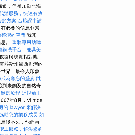
通道，但是加勒比海
代辦服務，快速有效
合的方案
台胞證申請
所有必要的信息並幫
新整潔的空間
我閱
下信息。
重聽專用助聽
鏽鋼洗手台，兼具美
數據與現實相對應，
克薩斯州墨西哥灣的
在世界上最令人印象
都成為難忘的盛宴
跳
藏到未觸及的自然奇
中刮痧療程
近視矯正
007年8月，Vilmos
的 lawyer 來解決
協助您的業務成長
如
休息後不久，他們再
潔工服務，解決您的