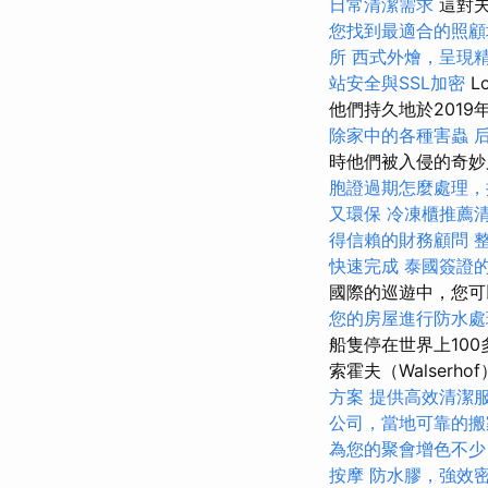
日常清潔需求
這對夫婦
您找到最適合的照顧
所
西式外燴，呈現
站安全與SSL加密
L
他們持久地於201
除家中的各種害蟲
時他們被入侵的奇妙
胞證過期怎麼處理，
又環保
冷凍櫃推薦
得信賴的財務顧問
快速完成
泰國簽證
國際的巡遊中，您可
您的房屋進行防水處
船隻停在世界上100
索霍夫（Walserho
方案
提供高效清潔
公司，當地可靠的搬
為您的聚會增色不少
按摩
防水膠，強效