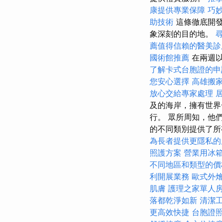
康提供專業保障
巧
助技術
這條徹底開發
象深刻的目的地。
薦值得信賴的醫美診
國術館推薦
在兩週以
了解卡式台胞證的申
您安心選擇
高雄搬
放心交給專家處理
及的海岸，擁有世界一
行。 眾所周知，他們
的不同類別提供了所
為長者提供更隱私的
照護方案
營業用冰
不同地區和類型的價
利開展業務
歐式外
肌膚
護理之家單人
落都乾淨如新
清潔
更高效快捷
台胞證