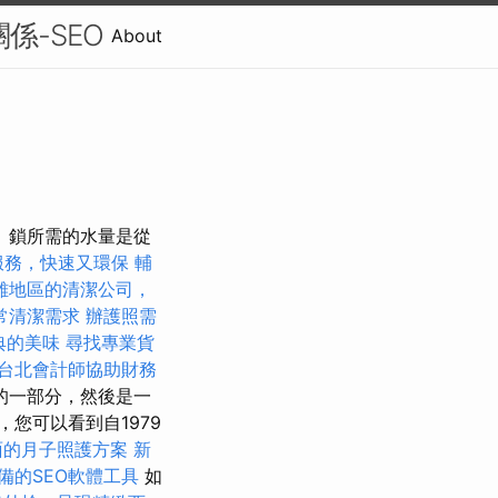
關係-SEO
About
 鎖所需的水量是從
服務，快速又環保
輔
雄地區的清潔公司，
常清潔需求
辦護照需
典的美味
尋找專業貨
台北會計師協助財務
的一部分，然後是一
，您可以看到自1979
面的月子照護方案
新
備的SEO軟體工具
如