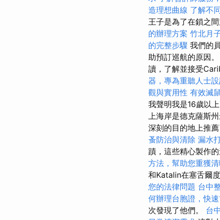
造理想曲線
了解不
王子是為了在鎖之
的辦理方案
竹北月
的完整步驟
我們的員
助預訂巡航的原因
讀，了解並接受Cari
器，專為重聽人士設
觀與實用性
有效滅
我聲明我是16歲以
上海岸是德克薩斯州
深刻的目的地上推薦了
蚤防治與清除
漏水
蹟，這些精心製作的
方法，幫助您重獲清
和Katalin在塞舌
您的法律問題
台中
何辦理台胞證，快速
次發現了他們。
台