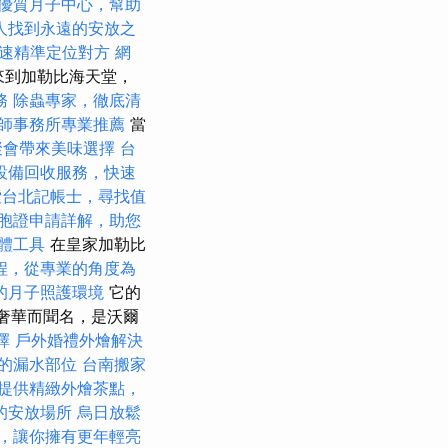
優質月子中心，幫助
人找到永遠的安放之
速精準定位對方
網
來到加勒比海天堂，
務
除蟲專家，徹底清
師事務所專業推薦
當
聚會帶來美味選擇
台
設備回收服務，快速
索台北記帳士，尋找值
胞證申請詳解，助您
軟體工具
在皇家加勒比
程，從專業的角度為
的月子照護環境
它的
和奢華而聞名，是沃爾
擇
戶外婚禮外燴解決
的漏水部位
台南搬家
提供精緻外燴茶點，
的安放場所
烏日放鬆
，讓你擁有更年輕亮