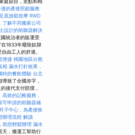
家庭節目，景點和精
舒適的產後照顧服務
足底放鬆按摩
RWD
，了解不同搬家公司
士設計的助聽器解決
英國統治者的販運受
”在1833年廢除奴隸
受自由工人的舒適。
鬆便捷
桃園地區台胞
真相
漏水打針效果，
獨特的餐飲體驗
台北
都導致了全國赤字，
人的後代支付賠償，
。
高效的記帳服務，
索可申請的助聽器補
月子中心，為產後恢
證辦理流程
解讀
，助您輕鬆辦理
漏水
當天，搬運工幫助行