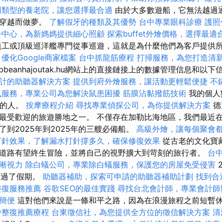
同類型的養老院，讓您選擇最合適
由於大多數遊船，它無法越過
間穿越而做夢。
了解假牙的種類及其優勢
台中專業眼科診療
護照
子中心，為新媽媽提供細心照顧
探索buffet外燴價格，選擇最適
工或頂級巡洋艦專門從事巡遊，這就是為什麼他們為客戶提供
。
優化Google商家檔案
台中抓龍筋療程
打掃服務，為您打造清
bbeanhajoutak.hu網站上的直接鏈接上的數據管理信息和以
計的助聽器解決方案
提供到府外燴服務，讓活動更輕鬆便捷
不
鼠服務，專業公司為您解決鼠患困擾
筋膜沾黏撥筋技術
我的個人
上的人。
按摩療程介紹
尋找專業偵探公司，為你提供解決方案
德
最受歡迎的旅遊勝地之一。 不僅存在加勒比海地區，我們最近
到2025年到2025年的三艘必備船。
高級外燴，讓每個聚會
打針效果，了解漏水打針撐多久，確保修復效果
從古老的文化寶
道路有望終生冒險，並將自己的視野擴大到苛刻的旅行者。
台
晰視力
除白蟻公司，專業除白蟻服務，保護您的房屋免受侵害
2
爾度過了假期。
助聽器補助，探索可申請的助聽器補助計劃
找到合適
整復服務推薦
谷歌SEO的最佳實踐
尋找台北會計師，專業會計師
簡便
這對他們來說是一條和平之路，因為在浪漫旅程之前短暫
中整復推薦療程
台東徵信社，為您提供全方位的徵信解決方案
清