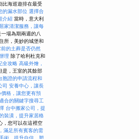
勒比海巡遊排在最受
您的漏水部位
選擇合
程介紹
當時，意大利
居家清潔服務，讓每
是一場為期兩週的八
的住所，美妙的城堡和
當前的土葬是否仍然
辦理
除了哈利杜克和
記全攻略
高級外燴，
但是，王室的其餘部
台胞證的申請流程和
公司
安養中心，讓長
心價格，讓您更有預
適合的關鍵字搜尋工
擇
台中搬家公司，提
的裝潢，提升家居格
心，您可以在這裡空
，滿足所有賓客的需
手術，提升自信，塑