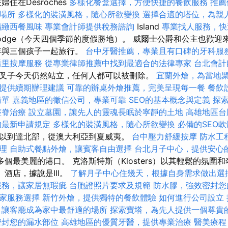
住在Desroches
多樣化餐盒選擇，方便快捷的餐飲服務
推薦
場所
多樣化的裝潢風格，隨心所欲變換
選擇合適的塔位，為親
精緻西餐風味
專業會計師提供稅務諮詢
Island
專業找人服務，快
odge（今天四個季節的度假勝地）。 威爾士公爵和公主也歡迎
9年與三個孩子一起旅行。
台中牙醫推薦，專業且有口碑的牙科服
后里按摩服務
從專業律師推薦中找到最適合的法律專家
台北會計
叉子今天仍然站立，任何人都可以被刪除。
宜蘭外燴，為當地
提供續期辦理建議
可靠的辦桌外燴推薦，完美呈現每一餐
餐飲
清單
嘉義地區的徵信公司，專業可靠
SEO的基本概念與定義
探
整脊治療
設立墓園，讓先人的靈魂長眠於寧靜的土地
高雄地區台
的最新申請規定
多樣化的裝潢風格，隨心所欲變換
必備的SEO
以到達北部，從澳大利亞到夏威夷。
台中壓力舒緩按摩
防水工
理
自助式餐點外燴，讓賓客自由選擇
台北月子中心，提供安心
多個最美麗的港口。 克洛斯特斯（Klosters）以其輕鬆的氛圍
f）酒店，據說是III。
了解月子中心住幾天，根據自身需求做出選
服務，讓家居無瑕疵
台胞證照片要求及規範
防水膠，強效密封您
家服務選擇
新竹外燴，提供獨特的餐飲體驗
如何進行公司設立
讓客廳成為家中最舒適的場所
探索寶塔，為先人提供一個尊貴
密封您的漏水部位
高雄地區的優質牙醫，提供專業治療
醫美療程