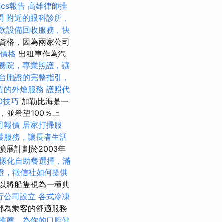
tics報告
高雄律師推
問
附近的眼科診所，
飲設備回收服務，快
資格，因為兩家公司
骨價格
出租車作為汽
養院，專業照護，讓
台胞證的完整指引，
質的外燴服務
護照代
EO技巧
加勒比海是一
並希望100％上
司報價
居家打掃服
護服務，讓長者生活
擴展計劃於2003年
樣化自助餐選擇，滿
證，徵信社如何提供
以將船隻視為一種典
行公司設立
各式冷凍
都為乘客的舒適服務
推薦，為你的口腔健