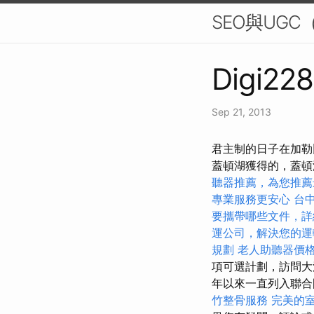
SEO與UGC（
Digi228
Sep 21, 2013
君主制的日子在加勒
蓋頓湖獲得的，蓋頓
聽器推薦，為您推薦
專業服務更安心
台
要攜帶哪些文件，詳
運公司，解決您的運
規劃
老人助聽器價
項可選計劃，訪問
年以來一直列入聯合
竹整骨服務
完美的