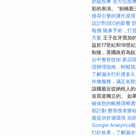
舒緩按摩
全方位按
彩的表演。 ”劍橋親
搜尋引擎的運作原理
設計對SEO的影響
報價
隆鼻手術，打
方案
王子在牙買加的
益於17世紀和18世
制後，英國政府為奴
台中整骨技術
新店
證辦理指南，輕鬆搞
了解漏水打針撐多久
外燴服務，滿足各類
該國最近從納稅人的
並寫道獨立的。 如
確保您的帳務清晰透
助計劃
整骨推拿療
復提供舒適環境
自
Google Analytics
打針效果，了解漏水