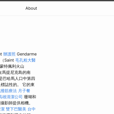
About
ut
辦護照
Gendarme
Saint
毛孔粗大醫
年蒙特佩利火山
在馬提尼克島的南
a是巴哈馬人口中第四
標誌性的。 它的東
北撥筋療法
月子餐
高雄清潔公司
珊瑚和
攝影師提供相機。
清潔
雙下巴醫美
台中