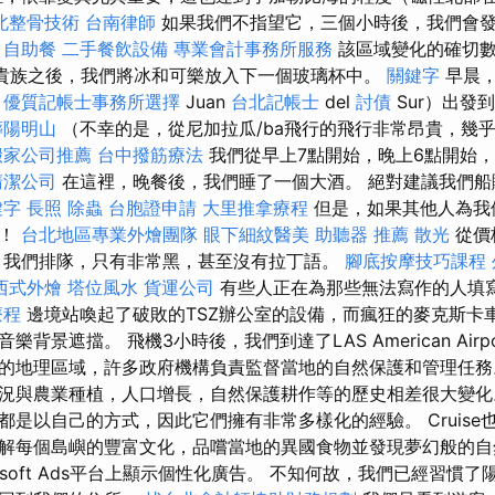
北整骨技術
台南律師
如果我們不指望它，三個小時後，我們會發
。
自助餐
二手餐飲設備
專業會計事務所服務
該區域變化的確切數
小貴族之後，我們將冰和可樂放入下一個玻璃杯中。
關鍵字
早晨，
n
優質記帳士事務所選擇
Juan
台北記帳士
del
討債
Sur）出發
葬陽明山
（不幸的是，從尼加拉瓜/ba飛行的飛行非常昂貴，幾
搬家公司推薦
台中撥筋療法
我們從早上7點開始，晚上6點開始，舒適
清潔公司
在這裡，晚餐後，我們睡了一個大酒。 絕對建議我們船
鍵字
長照
除蟲
台胞證申請
大里推拿療程
但是，如果其他人為我
它！
台北地區專業外燴團隊
眼下細紋醫美
助聽器 推薦
散光
從價
 我們排隊，只有非常黑，甚至沒有拉丁語。
腳底按摩技巧課程
西式外燴
塔位風水
貨運公司
有些人正在為那些無法寫作的人填
療程
邊境站喚起了破敗的TSZ辦公室的設備，而瘋狂的麥克斯卡
背景遮擋。 飛機3小時後，我們到達了LAS American Airp
的地理區域，許多政府機構負責監督當地的自然保護和管理任務
況與農業種植，人口增長，自然保護耕作等的歷史相差很大變化
都是以自己的方式，因此它們擁有非常多樣化的經驗。 Cruise
解每個島嶼的豐富文化，品嚐當地的異國食物並發現夢幻般的自
crosoft Ads平台上顯示個性化廣告。 不知何故，我們已經習慣