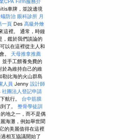
業CPA Firm服務介
itis車牌，並說邊境
白蟻防治
眼科診所
月
第一頁
Des
高級外燴
來這裡。 通常，時鐘
是，鑑於我們談論的
可以在這裡從主人和
聚會。
天母推拿推薦
花，並手工餵養免費的
對於為維持自己的維
加勒比海的火山群島
潔人員
Jenny
設計師
s
社團法人登記申請
可下航行。
台中筋膜
聽到了。
整骨學徒訓
目的地之一，而不是偶
的美麗海灘，例如舉世聞
它的美麗值得在這裡
並通過相互協議開始了