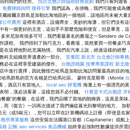
是回到我們的住所。
找台北會計師協助財務規劃
我們只看到遊客
司
免費律師詢問
搜尋引擎
我們認為，在傍晚，我們可能會成為
英屬維爾京群島是加勒比海地區的一個地區，該地區尚未被大量
潔公司費用
這裡有酒店，設備齊全，美妙的海灘，但它們沒有這
中有一個更好的主意，這似乎不那麼危險和便宜，但是畢竟，這
多米尼加有很多可可，我們看最著名的農場之一Sendero de Ca
作課程。 我們得到了熱巧克力，看農場，當然要買一些餐桌巧克力。
是在這裡他對此充滿熱情。 我們在汽車上說，經過這樣的經歷，
教科文組織世界遺產的一部分。
安養院 新北市
台北會計師事務
請務必在這裡享受建築的傑作。
台胞證桃園
按摩專業課程
新北徵
店中進行選擇，因此難怪巴哈馬是加勒比海訪問量最高的目的
哈馬群島的官方名稱是巴哈馬社區。 蒙特克里斯蒂（Monte
台
有遊客，酒店只有當地人。
local seo
靜電機
海灘上有一個漂亮的黃
表明，漢必須看著，這樣您就不必付錢。
什麼是卡式台胞證
牙
的餐廳”的餐廳，在這裡，我們品嚐了當地的朗姆酒，這真是美味
，而《復古》一詞再次描述了我們倆從暮光到黎明的地方。 加
美元（或5歐元），您可以立即在計算機碼頭上註冊（即使是在
事務所專業服務
這些安裝在法國港口首都（Capitanerie）或船
風格
記帳
seo services
食品機械
始終拿起強制性數據提供所需