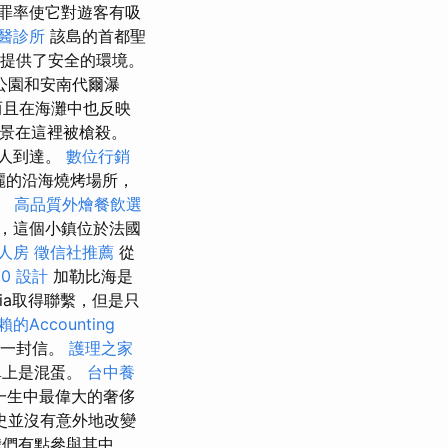
罪率使它對遊客有吸
醫診所
該島的首都聖
客提供了安全的環境。
公園和安南代爾瀑
而且在海灘中也反映
些場景在這裡被槍殺。
國人到達。
數位行銷
麗的沿海燒烤場所，
。
高品質外燴餐飲選
，這個小鎮位於法國
人房
徵信社推薦
從
0
設計
加勒比海是
ia取得聯繫，但是只
的Accounting
了一封信。
護理之家
單上是混蛋。
台中養
一生中最偉大的奢侈
史並沒有意外地改變
我們有點參與其中。