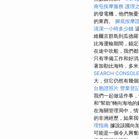
南屯按摩服務
護理之
的發電機，他們無憂
的東西。
腳底按摩
清潔一小時多少錢
這
維爾京群島到瓜德羅
比海運輸期間，錨
在途中吹船，我們都
只有準備工作和好消
著加勒比海時，多米
SEARCH CONSOL
大，但它仍然有幾
台胞證照片
營業登
我們一起做這件事，
和“幫助”轉向海地
在海關管理局中，情
的非洲經歷，如果我
理指南
據說該國向加
可能是一個令人興