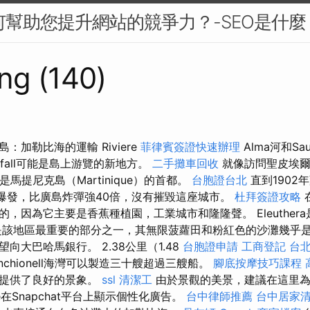
如何幫助您提升網站的競爭力？-SEO是什麼
ng (140)
：加勒比海的運輸 Riviere
菲律賓簽證快速辦理
Alma河和Sa
erfall可能是島上游覽的新地方。
二手攤車回收
就像訪問聖皮埃爾（
這是馬提尼克島（Martinique）的首都。
台胞證台北
直到1902
爆發，比廣島炸彈強40倍，沒有摧毀這座城市。
杜拜簽證攻略
，因為它主要是香蕉種植園，工業城市和隆隆聲。 Eleuther
是該地區最重要的部分之一，其無限菠蘿田和粉紅色的沙灘幾乎是
向大巴哈馬銀行。 2.38公里（1.48
台胞證申請
工商登記
台
nchionell海灣可以製造三十艘超過三艘船。
腳底按摩技巧課程
子提供了良好的景象。
ssl
清潔工
由於景觀的美景，建議在這里為
e在Snapchat平台上顯示個性化廣告。
台中律師推薦
台中居家