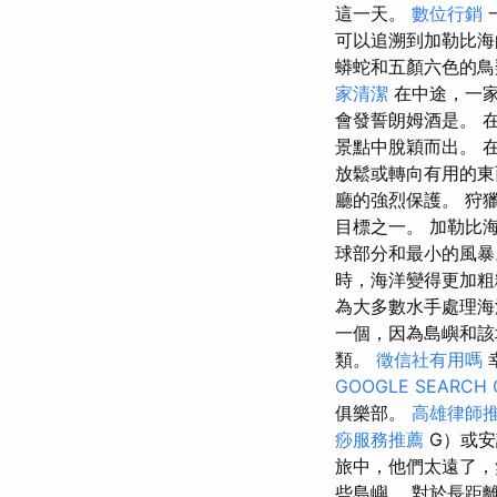
這一天。
數位行銷
可以追溯到加勒比海的
蟒蛇和五顏六色的
家清潔
在中途，一
會發誓朗姆酒是。 在此
景點中脫穎而出。 
放鬆或轉向有用的東
廳的強烈保護。 狩
目標之一。 加勒比
球部分和最小的風暴
時，海洋變得更加粗
為大多數水手處理海
一個，因為島嶼和
類。
徵信社有用嗎
GOOGLE SEARCH 
俱樂部。
高雄律師
痧服務推薦
G）或安
旅中，他們太遠了
些島嶼。 對於長距