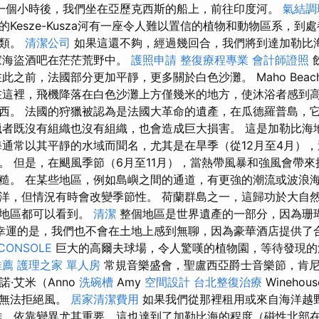
一個小時後，我們坐在亞歷克西斯的船上，前往印度河。
氣結調
Kesze-Kusza河有一座令人難以置信的植物和動物區系，到
鳥類。
清潔公司
如果這還不夠，經過幾回合，我們將到達加勒比
家海盜酒吧在茫茫荒野中。
護照申請
整復療程專業
會計師證照
之前，法國部分更加平靜，更多關於白色沙灘。 Maho Beach在Si
在這裡，飛機降落在白色沙灘上方僅幾米的地方，使沐浴者感到高
西。 法國的狩獵被認為是法國大革命的遺產，在瓜德羅普島，
獵者既沒有組織也沒有組織，也會造成巨大損害。 這是加勒比海
海通常以其平靜的水域而聞名，尤其是在旱季（從12月至4月）
。 但是，在颶風季節（6月至11月），當熱帶風暴和強風會帶
糙。 在某些地區，例如島嶼之間的通道，有更強的潮流或波浪海
洋，但情況有時會改變季節性。 荷蘭群島之一，這歸功於大自然
該地區都可以看到。
清潔
整個地區是世界遺產的一部分，因為珊瑚
幸運的是，我們也不會在土地上感到無聊，因為豪華酒店提供了
CONSOLE
巨大的高爾夫球場，令人驚嘆的植物園，等待發現的
推薦
護理之家 單人房
常規音樂盛會，聖盧西亞爵士音樂節，肯尼·G
諾·艾米（Anno
洗碗槽
Amy
空間設計
台北整復治療
Wineho
，無法拒絕風。
居家清潔費用
如果我們從那裡租用或來自海洋越
離，依靠變異尤其重要，這也達到了加勒比海的程度（磁性北部