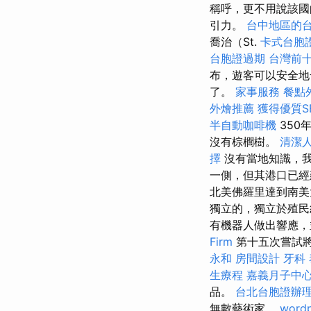
稱呼，更不用說該
引力。
台中地區的
喬治（St.
卡式台胞
台胞證過期
台灣前
布，遊客可以安全地
了。
家事服務
餐點
外燴推薦
獲得優質S
半自動咖啡機
350
沒有棕櫚樹。
清潔
擇
沒有當地知識，
一側，但其港口已經建
北美佛羅里達到南美
獨立的，獨立於殖民統
有機器人做出響應，
Firm
第十五次嘗試將
永和
房間設計
牙科
生療程
嘉義月子中
品。
台北台胞證辦
無數藝術家。
wordp