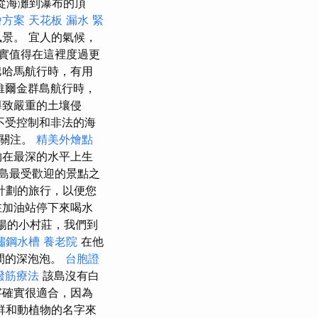
從海灘到瀑布的頂
燴方案
天花板 漏水 緊
景。 宜人的氣候，
實值得在這裡度過更
巴哈馬航行時，有用
維爾金群島航行時，
導致嚴重的土壤侵
不受控制和非法的海
的關注。
精美外燴點
物在最深的水平上生
島最受歡迎的景點之
計劃的旅行，以便您
們在加油站停下來喝水
飛揚的小村莊，我們到
鏽鋼水槽
養老院
在他
期間的深泡泡。
台胞證
撥筋療法
該島沒有白
字確實很適合，因為
群和動植物的名字來