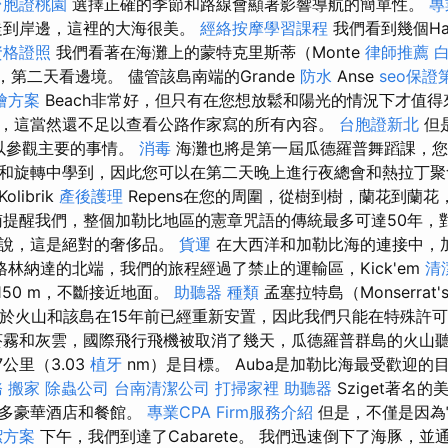
台胞證桃園
選擇正確的季節和路線會顯著影響導航的簡單性。
專
走到岸邊，這裡的大海很美。
經絡按摩學習課程
我們看到幾個Ha
資格證照
我們看著在海灘上的蒙特克里斯蒂（Monte
律師推薦
i），第二天看邊境。 儘管該島南端的Grande
防水
Anse
seo保證
燴方案
Beach非常好，但只有在您想放鬆和陽光的情況下才值得
，這當然還不足以查看公路作家寫的所有內容。
台胞證新北
但
以參觀主要的事情。
消毒
海灘也將是第一屆瓜德羅普舞蹈課，您
和旋轉中學到，因此您可以在第二天晚上進行夜總會和熱拉丁
ibrik
產後護理
Repens在您的周圍，從樹到樹，蘭花到蘭
南提醒我們，整個加勒比地區的憲章咒語的傳統最多可達50年，
來說，這是絕對的奢侈品。
貨運
在大西洋和加勒比海的連接中，
格林納達的北端，我們的旅程經過了禁止的運輸區，Kick'em
清
有150 m，不斷接近地面。
助聽器 種類
孟塞拉特島（Monserrat'
），由於火山和該島在15年前已經重新安置，因此我們只能在特殊許
菸霧和灰雲，國際飛行飛機被取消了幾天，瓜德羅普群島的火山
7公里（3.03
植牙
nm）是目標。 Auba是加勒比海最受歡迎的
務
搬家
除蟲公司
台南清潔公司
打掃家裡
助聽器
Sziget著名
許多豪華酒店和餐館。
專業CPA Firm服務介紹
但是，不僅是因為
潔方案
下午，我們到達了Cabarete。 我們迅速倒下了海豚，