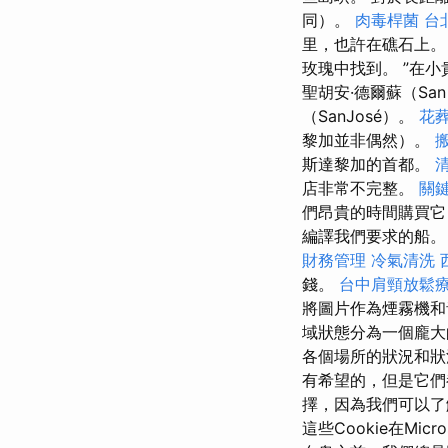
同）。
肉毒桿菌
台
里，也許在礁石上
玫瑰中找到。 ”在
聖胡安·德爾蘇（Sa
（SanJosé）。
花
黎加並非偶然）。
斯達黎加的首都。
店非常不完整。
關
們昂貴的時間購買
編譯我們要求的船。
財務管理
冷氣清洗
錢。
台中肩頸放鬆
將圖片作為煙霧機和音樂
域狀態分為一個龐大
各個場所的狀況和狀
有希望的，但是它們
擇，因為我們可以了
這些Cookie在Mi