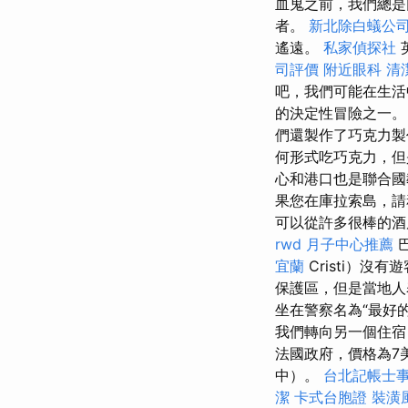
血鬼之前，我們總
者。
新北除白蟻公
遙遠。
私家偵探社
司評價
附近眼科
清
吧，我們可能在生活
的決定性冒險之一。 
們還製作了巧克力製
何形式吃巧克力，但
心和港口也是聯合國
果您在庫拉索島，
可以從許多很棒的酒
rwd
月子中心推薦
巴
宜蘭
Cristi）沒
保護區，但是當地人
坐在警察名為“最好
我們轉向另一個住宿
法國政府，價格為7
中）。
台北記帳士
潔
卡式台胞證
裝潢