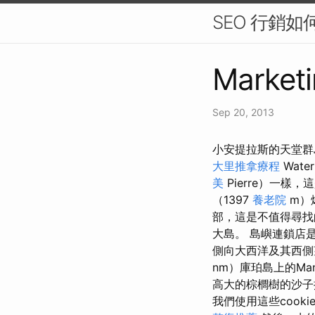
SEO 行銷
Marketi
Sep 20, 2013
小安提拉斯的天堂群島
大里推拿療程
Wat
美
Pierre）一樣，
（1397
養老院
m）
部，這是不值得尋找的
大島。 島嶼連鎖店
側向大西洋及其西側望
nm）庫珀島上的Ma
高大的棕櫚樹的沙
我們使用這些cooki