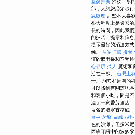
整復推薦
然後，水
部，大約您必須步行
急處理
那些不太喜歡
很大程度上是優秀
長的時間，因此我
的技巧，提示和信
提示最好的消遣方式
蝕。
居家打掃
撿骨
濱砂礦開采和不受控
心品項
找人
魔術和
活在一起。
台灣土
一。 洞穴和周圍的
可以找到有關該地區的
和幾個小吃，問是否
達了一家香菸酒店。
著名的潛水香檳礁（C
台中
牙醫
白蟻
眼科
色的沙灘，但多米尼
西班牙語中的波多