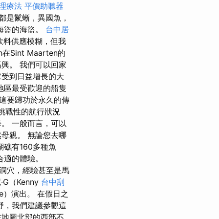
理療法
平價助聽器
處都是鬣蜥，異國魚，
海盜的海盜。
台中居
飲料供應模糊，但我
nt Maarten的
興。 我們可以回家
它受到日益增長的大
地區最受歡迎的船隻
，這要歸功於永久的傳
來挑戰性的航行狀況
。 一般而言，可以
母親。 無論您去哪
礁有160多種魚
合適的體驗。
洞穴，經驗甚至是馬
（Kenny
台中刮
use）演出。 在假日之
野，我們建議參觀這
在地圖北部的西部不