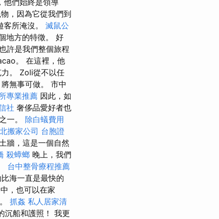
，他們始終是領導
獵物，因為它從我們到
遊客所淹沒。
滅鼠公
個地方的特徵。 好
也許是我們整個旅程
cao。 在這裡，他
 Zoli從不以任
將無事可做。 市中
所專業推薦
因此，如
信社
奢侈品愛好者也
地之一。
除白蟻費用
北搬家公司
台胞證
土牆，這是一個自然
橋
殺蟑螂
晚上，我們
。
台中整骨療程推薦
勒比海一直是最快的
家中，也可以在家
上。
抓姦
私人居家清
的沉船和護照！ 我更