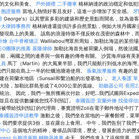
國的文化和美食。
戶外婚禮
二手攤車
格林納達的政治穩定和低犯
台胞證服務
當地人熱情好客且友好，這進一步增加了安全感。
牙
證
George's）以其豐富多彩的建築和歷史景點而聞名，並為遊
十大律師事務所
格林納達還提供許多自然景點，例如大埃丹國家
發現島上的美麗。 該島的浪漫特徵不僅反映在茂密的森林中，
外燴
台中脊椎矯正
Wallilabou灣眾所周知，加勒比海盜的某
EO團隊的推薦
基隆律師
加勒比海首先被荷蘭人倒塌，然後法
年前，兩國之間的邊界與一個有趣的傳奇有關。 沙質海岸線有美
人員
馬丁（Martin）的大風東半部，我們只能航行到低水的海灣
我們只能在島上一半的牡蠣池塘港使用。
脹氣按摩服務
有趣的是
在荷蘭水地區（Sunsail和繫泊船的出發基地）。
老人養護 單
大陸，加勒比群島形成了4,000公里的弧線。
助聽器公司
長照2.
治。 因此，我們一無所獲兩次付款，好吧...我們試圖與Exped
並且在提供數據後您找不到預訂。
泰國簽證
宜蘭外燴
找值得信賴
被帶給找到預訂的代理商，事實證明Zoli在電子郵件地址中打
泰國簽證申請教學
激動之後，我們坐在當地的一家餐館裡，菜
心
我們要求提供3份，並在露台上食用。 中午，我們告別了我們
理中心
這個地方的精神，奢侈品與環境，歷史，發展創造力的歷
ress
台胞證過期
輔聽器推薦
今天，我們也進入了這個世界，