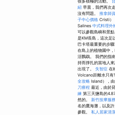
很多積極的活動。
紹
早晨，我們再次
沒有問題。
推拿師
子中心價格
Crist
Salines
中式料理外
可以參觀島嶼和景點
是KM長島，這次足
巴卡塔最重要的步驟
在島上的植物園中，Kol
活鸚鵡。 我們的指
持而掙扎的當地人
出現了。
失智症
在
Volcano距離水只
全攻略
Island
刀療程
最近，由於
練
第三天鹽島的4.8
然的。
新竹按摩服
名的鷹海灘，以及
參觀。
私人居家清