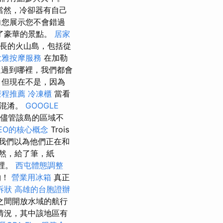
當然，冷卻器有自己
向您展示您不會錯過
了豪華的景點。
居家
里長的火山島，包括從
大雅按摩服務
在加勒
過到哪裡，我們都會
，但現在不是，因為
療程推薦
冷凍櫃
當看
區混淆。
GOOGLE
儘管該島的區域不
EO的核心概念
Trois
 我們以為他們正在和
然，給了筆，紙
裡。
西屯體態調整
物！
營業用冰箱
真正
訴狀
高雄的台胞證辦
之間開放水域的航行
情況，其中該地區有