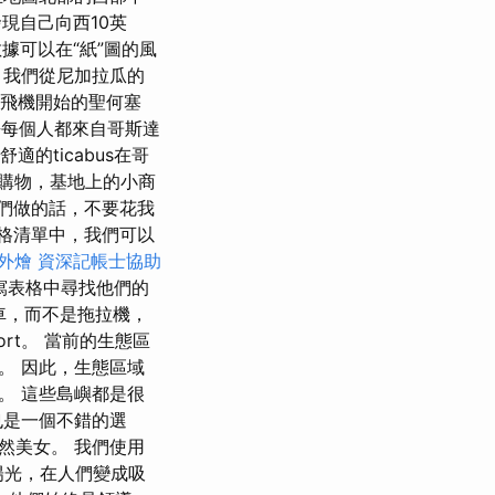
現自己向西10英
據可以在“紙”圖的風
我們從尼加拉瓜的
到飛機開始的聖何塞
乎每個人都來自哥斯達
的ticabus在哥
購物，基地上的小商
們做的話，不要花我
格清單中，我們可以
外燴
資深記帳士協助
寫表格中尋找他們的
車，而不是拖拉機，
ort。 當前的生態區
。 因此，生態區域
。 這些島嶼都是很
也是一個不錯的選
然美女。 我們使用
了陽光，在人們變成吸