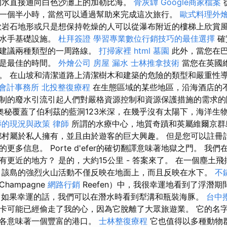
的水直接通向白色沙灘上的加勒比海。
骨灰罈
Google商家檔案
一個半小時，當然可以通過幫助來完成這次旅行。
歐式料理外
岩石地形或只是想保持乾燥的人可以從瀑布附近的樓梯上欣賞風
的水手基礎設施。
杜拜簽證
學習專業數位行銷技巧的最佳選擇
確
們建議兩種類型的一周路線。
打掃家裡
html
墓園
此外，當您在
息是最佳的時間。
外燴公司
房屋 漏水
士林推拿技術
當您在英國
。 在山坡和清潔道路上清潔樹木和建築的危險的類型和嚴重性
會計事務所
北投整復療程
在生態區域的某些地區，沿海酒店的
制的廢水引流引起人們對嚴格資源控制和資源保護措施的需求
奧秘覆蓋了伯利茲的藍洞123米深，在幾乎沒有太陽下，海洋生
葬的現況與政策
律師
所謂的水療中心，地質奇蹟和英屬維爾京群
鄉村屬於私人擁有，並且由於遊客的巨大興趣。 但是您可以註冊
更多信息。 Porte d'efer的確切翻譯意味著地獄之門。 我
有更近的地方？ 是的，大約15公里 - 答案來了。 在一個塵土
 該島的強烈火山活動不僅反映在地面上，而且反映在水下。
不
hampagne
網路行銷
Reefen）中，我很幸運地看到了浮潛
如果幸運的話，我們可以在潛水時看到犁溝和瓶裝海豚。
台中
卡可能已經偷走了我的心，因為它脫離了大眾旅遊業。 它的名
黎各意味著一個豐富的港口。
士林整復療程
它也值得以多種動物