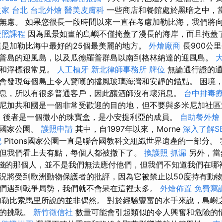
家 台北
台北外燴
醫美皮膚科
一些商店和餐館處於黑暗之中，
無慮。 如果您很長一段時間以來一直在考慮加勒比海，我們將
證照課程
因為風景如畫的島嶼不僅掩蓋了漫長的海岸，而且掩蓋
是加勒比海中最好的25個最美麗的地方。
外燴廠商
長900公
普島的迎風島，以及瓜德羅普群島以南到格林納達的迎風島。
定和浮標很常見。
人工植牙
新北律師事務所
牌位
無論通行證的通
會發現每個島上令人驚嘆的擋風玻璃海灣和安靜的錨點。 困境
息，所以有很多普通客戶，因此釀酒師沒有壞消息。
台中排毒
尼加共和國是一個非常受歡迎的目的地，但不要與多米尼加社
E
後者是一個微小的珠寶盒，是小安提利亞的成員。
自助餐外燴
個國家公園。
護照申請
其中，自1997年以來，Morne
深入了解S
記
Pitons國家公園一直是聯合國教科文組織世界遺產的一部分。
但我們看上去有點，每個人都被撤下了。
換護照
抓漏
另外，當
的錢的那個人，並不是我們無法應付他們，但我們不知道我們在哪
況將受到歐洲動物保護者的批評，因為它被禁止以50度持有動
們遇到戰爭局勢，我們就不會呆在這裡太多。
外燴佈置
免費寫
勒比索馬里所說的並非偶然。 對於經驗豐富的水手來說，島嶼
奮的挑戰。
新竹徵信社
數量可能會引起類似的令人興奮和危險的