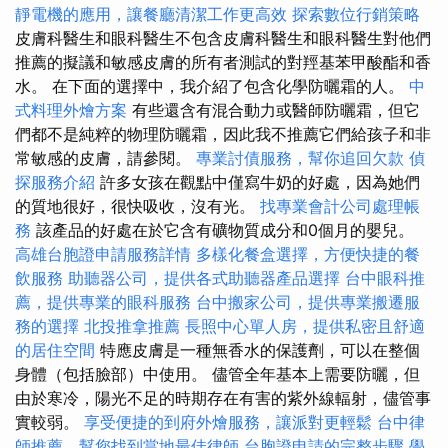
靜電機的應用，讓餐廳清潔工作更高效
探索數位行銷策略
皮膚科醫生和眼科醫生不包含皮膚科醫生和眼科醫生對他們
推薦的擬議和敏感皮膚的所有者測試的對羥基苯甲酸酯和香
水。 在下面的選擇中，我介紹了包含化學防曬霜的人。
中
式料理外燴方案
有些還含有混合動力或醫師防曬霜，但它
們都不是純粹的物理防曬霜，因此我不推薦它們給孩子和非
常敏感的皮膚，請參閱。
專業討債服務，幫你追回欠款
偵
探服務介紹
許多女孩在觀點中僅寫牛奶的好處，因為她們
的質地很好，很快吸收，沒有光。
找專業會計公司處理帳
務
該產品的好處在於它含有礦物質成分和0個月的嬰兒。
高雄台胞證申請服務詳情
多樣化餐盒選擇，方便快捷的餐
飲服務
助聽器公司，提供各式助聽器產品選擇
台中眼科推
薦，提供專業的眼科服務
台中搬家公司，提供專業搬遷服
務的選擇
北投推拿推薦
長照中心單人房，提供私密且舒適
的居住空間
特應皮膚是一種無香水的保護劑，可以在整個
身體（包括臉部）中使用。 儘管全年基本上需要防曬，但
由於寒冷，陽光不足的時期存在有害的紫外線輻射，儘管事
實較弱。
享受便捷的到府外燴服務，讓派對更輕鬆
台中律
師推薦，幫您找到當地最佳律師
台胞證申請的完整步驟
學