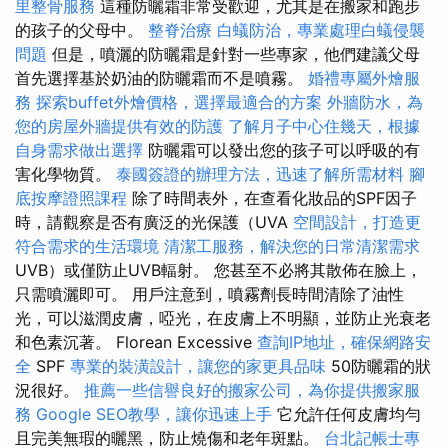
里整骨服務
這種防曬霜非常受歡迎，尤其是在搬家和跑步
的孩子的父母中。
整脊治療
白蟻防治，專業處理白蟻侵襲
問題
但是，噴灑的防曬霜是針對一些專家，他們建議父母
首先選擇基於奶油的防曬霜而不是噴霧。
婚禮專屬外燴服
務
探索buffet外燴價格，選擇最適合的方案
外牆防水，為
您的房屋外牆提供有效的防護
了解月子中心住幾天，根據
自身需求做出選擇
防曬霜可以發出您的孩子可以呼吸的有
害化學物質。
泰國簽證的辦理方法，迅速了解所需材料
腳
底按摩證照課程
除了時間表外，在查看化妝品的SPF因子
時，請觀察是否有廣泛的光保護（UVA
空間設計，打造更
符合需求的生活環境
清潔工服務，解決您的日常清潔需求
UVB）或僅防止UVB輻射。 您甚至不必將其散佈在臉上，
只需噴灑即可。 用戶注意到，噴霧劑長時間清除了油性
光，可以滋潤皮膚，啞光，在皮膚上不明顯，並防止光衰老
和色素沉著。 Florean Excessive
查詢IP地址，確保網路安
全
SPF
專業的裝潢設計，讓您的家更具品味
50防曬霜的狀
況很好。
推薦一些信譽良好的搬家公司，為你提供搬家服
務
Google SEO教學，讓你迅速上手
它允許任何皮膚均勻
且完美無瑕的曬黑，防止燒傷和老年斑點。
台北記帳士專