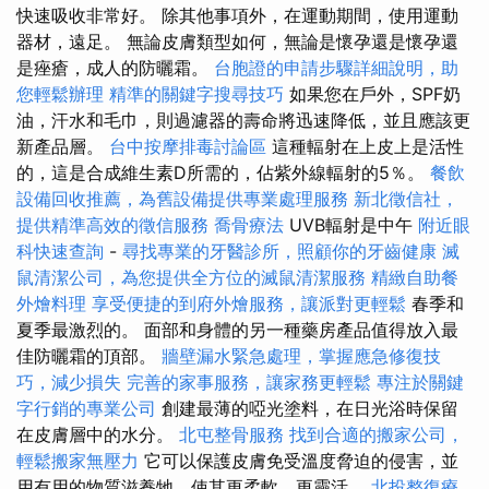
快速吸收非常好。 除其他事項外，在運動期間，使用運動
器材，遠足。 無論皮膚類型如何，無論是懷孕還是懷孕還
是痤瘡，成人的防曬霜。
台胞證的申請步驟詳細說明，助
您輕鬆辦理
精準的關鍵字搜尋技巧
如果您在戶外，SPF奶
油，汗水和毛巾，則過濾器的壽命將迅速降低，並且應該更
新產品層。
台中按摩排毒討論區
這種輻射在上皮上是活性
的，這是合成維生素D所需的，佔紫外線輻射的5％。
餐飲
設備回收推薦，為舊設備提供專業處理服務
新北徵信社，
提供精準高效的徵信服務
喬骨療法
UVB輻射是中午
附近眼
科快速查詢
-
尋找專業的牙醫診所，照顧你的牙齒健康
滅
鼠清潔公司，為您提供全方位的滅鼠清潔服務
精緻自助餐
外燴料理
享受便捷的到府外燴服務，讓派對更輕鬆
春季和
夏季最激烈的。 面部和身體的另一種藥房產品值得放入最
佳防曬霜的頂部。
牆壁漏水緊急處理，掌握應急修復技
巧，減少損失
完善的家事服務，讓家務更輕鬆
專注於關鍵
字行銷的專業公司
創建最薄的啞光塗料，在日光浴時保留
在皮膚層中的水分。
北屯整骨服務
找到合適的搬家公司，
輕鬆搬家無壓力
它可以保護皮膚免受溫度脅迫的侵害，並
用有用的物質滋養牠，使其更柔軟，更靈活。
北投整復療