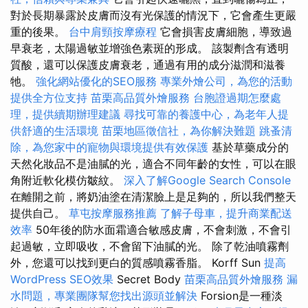
對於長期暴露於皮膚而沒有光保護的情況下，它會產生更嚴
重的後果。
台中肩頸按摩療程
它會損害皮膚細胞，導致過
早衰老，太陽過敏並增強色素斑的形成。 該製劑含有透明
質酸，還可以保護皮膚衰老，通過有用的成分滋潤和滋養
牠。
強化網站優化的SEO服務
專業外燴公司，為您的活動
提供全方位支持
苗栗高品質外燴服務
台胞證過期怎麼處
理，提供續期辦理建議
尋找可靠的養護中心，為老年人提
供舒適的生活環境
苗栗地區徵信社，為你解決難題
跳蚤清
除，為您家中的寵物與環境提供有效保護
基於草藥成分的
天然化妝品不是油膩的光，適合不同年齡的女性，可以在眼
角附近軟化模仿皺紋。
深入了解Google Search Console
在離開之前，將奶油塗在清潔臉上是足夠的，所以我們整天
提供自己。
草屯按摩服務推薦
了解子母車，提升商業配送
效率
50年後的防水面霜適合敏感皮膚，不會刺激，不會引
起過敏，立即吸收，不會留下油膩的光。 除了乾油噴霧劑
外，您還可以找到更白的質感噴霧香脂。 Korff Sun
提高
WordPress SEO效果
Secret Body
苗栗高品質外燴服務
漏
水問題，專業團隊幫您找出源頭並解決
Forsion是一種淡