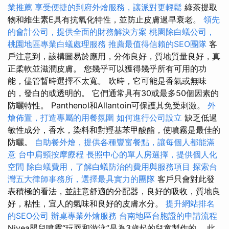
業推薦
享受便捷的到府外燴服務，讓派對更輕鬆
綠茶提取
物和維生素E具有抗氧化特性，並防止皮膚過早衰老。
領先
的會計公司，提供全面的財務解決方案
桃園除白蟻公司，
桃園地區專業白蟻處理服務
推薦最值得信賴的SEO團隊
客
戶注意到，該構圖易於應用，分佈良好，質地質量良好，真
正柔軟並滋潤皮膚。 您幾乎可以獲得幾乎所有可用的功
能，儘管暫時選擇不太寬。 吹時，它可能是香氣或無味
的，發白的或透明的。 它們通常具有30或最多50個因素的
防曬特性。 Panthenol和Allantoin可保護其免受刺激。
外
燴佈置，打造專屬的用餐氛圍
如何進行公司設立
缺乏低過
敏性成分，香水，染料和對羥基苯甲酸酯，使噴霧是最佳的
防曬。
自助餐外燴，提供各種豐富餐點，讓每個人都能滿
意
台中肩頸按摩療程
長照中心的單人房選擇，提供個人化
空間
除白蟻費用，了解白蟻防治的費用與服務項目
探索台
灣五大律師事務所，選擇最具實力的團隊
客戶只會對此發
表積極的看法，並註意舒適的分配器，良好的吸收，質地良
好，粘性，宜人的氣味和良好的皮膚水分。
提升網站排名
的SEO公司
辦桌專業外燴服務
台南地區台胞證的申請流程
Nivea嬰兒噴霧“玩耍和游泳”是為3歲起的兒童製作的。 此