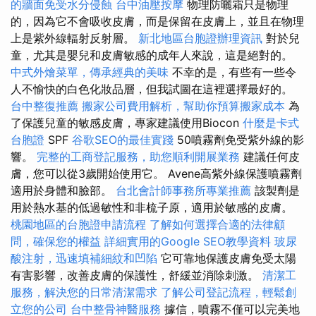
的牆面免受水分侵蝕
台中油壓按摩
物理防曬霜只是物理
的，因為它不會吸收皮膚，而是保留在皮膚上，並且在物理
上是紫外線輻射反射層。
新北地區台胞證辦理資訊
對於兒
童，尤其是嬰兒和皮膚敏感的成年人來說，這是絕對的。
中式外燴菜單，傳承經典的美味
不幸的是，有些有一些令
人不愉快的白色化妝品層，但我試圖在這裡選擇最好的。
台中整復推薦
搬家公司費用解析，幫助你預算搬家成本
為
了保護兒童的敏感皮膚，專家建議使用Biocon
什麼是卡式
台胞證
SPF
谷歌SEO的最佳實踐
50噴霧劑免受紫外線的影
響。
完整的工商登記服務，助您順利開展業務
建議任何皮
膚，您可以從3歲開始使用它。 Avene高紫外線保護噴霧劑
適用於身體和臉部。
台北會計師事務所專業推薦
該製劑是
用於熱水基的低過敏性和非梳子原，適用於敏感的皮膚。
桃園地區的台胞證申請流程
了解如何選擇合適的法律顧
問，確保您的權益
詳細實用的Google SEO教學資料
玻尿
酸注射，迅速填補細紋和凹陷
它可靠地保護皮膚免受太陽
有害影響，改善皮膚的保護性，舒緩並消除刺激。
清潔工
服務，解決您的日常清潔需求
了解公司登記流程，輕鬆創
立您的公司
台中整骨神醫服務
據信，噴霧不僅可以完美地