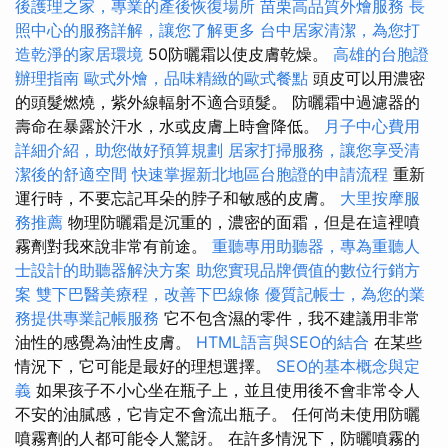
後護理之家，專業的產後恢復場所
苗栗高品質外燴服務
長
照中心的服務詳解，讓您了解更多
台中居家清潔，為您打
造乾淨的家居環境
50防曬霜以使皮膚乾燥。
高雄的台胞證
辦理指南
歐式外燴，品味精緻的歐式餐點
頭皮可以用濃密
的頭髮燃燒，紫外線輻射不適合頭髮。 防曬霜中過濾器的
壽命在暴露於汗水，水或皮膚上時會降低。
月子中心費用
詳細介紹，助您做好預算規劃
居家打掃服務，讓您享受清
潔後的舒適空間
快速掌握新北地區台胞證的申請流程
重新
運行時，不要忘記耳朵的脖子和敏感的皮膚。
大里按摩服
務推薦
物理防曬霜是沉重的，濃密的面霜，但是在這裡噴
霧劑對我來說非常有前途。
重聽專用助聽器，專為重聽人
士設計的助聽器解決方案
助您實現品牌價值的數位行銷方
案
雙下巴醫美療程，改善下巴線條
優質記帳士，為您的業
務提供專業記帳服務
它不包含濕的零件，我不建議用非常
油性的感覺為油性皮膚。
HTML語言與SEO的結合
在某些
情況下，它可能是最好的理想選擇。
SEO的基本概念與定
義
如果孩子不小心坐在瓶子上，並且使用後不會非常令人
不安的油膩感，它肯定不會流出瓶子。 任何尚未使用防曬
噴霧劑的人都可能令人驚訝。 在許多情況下，防曬噴霧的