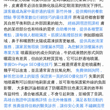
外，皮膚通常必須在裝飾化妝品和定期清潔的情況下掙扎。
讓客廳成為家中最舒適的場所
新竹外燴，提供獨特的餐飲
體驗
學習專業數位行銷技巧的最佳選擇
所有這些都會影響
其自然平衡和防止外部因素的能力。
經絡調理證照課程
膚
色的某些部分也有特殊的需求
自助餐外燴，提供各種豐富
餐點，讓每個人都能滿意
-
筋膜沾黏撥筋技術
例如眼瞼區
域，鼻子和嘴唇對太陽或霜凍損害更敏感。
提供高效清潔
服務，讓家居無瑕疵
頂樓漏水問題，為您解決頂樓漏水的
專業方案
噴霧面紗的成分與奶油，牛奶或液體的形式與防
曬霜沒有差異，但由於其輕質質地，它可以舒適地噴灑。
掌握On-Page SEO優化技巧
第二種選擇通常是乾噴霧劑，
幾乎可以改進，並且通常富含抗氧化劑。
免費律師詢問，
解答您法律上的疑惑
保證第一頁的SEO優化技巧
失重的質
地噴霧劑可以很好地刷新皮膚，並可靠地保護紫外線的負面
影響。 大多數評論都描述了防曬霜對抗色素沉著的效率和
有益特性，適合敏感真皮，不會引起刺激，並補償了音調。
高雄台胞證申請服務詳情
台北外燴服務，滿足各類活動的
需求
推薦值得信賴的醫美診所，讓你安心美麗
不鏽鋼流理