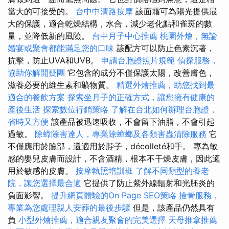
當大的可接受的。
台中中清路按摩
該面霜可為陽光提供最
大的保護，適合乾燥結構，水合，減少老化點和雀斑的數
量，並降低新的風險。
台中月子中心推薦
桃園外燴，無論
婚宴或聚會都能滿足您的口味
該配方可以防止色素沉著，
抗擊，防止UVA和UVB。
申請台胞證照片規範
偵探服務，
協助你解開疑團
它包含的成分不僅保護太陽，改善膚色，
滋養必要的維生素和礦物質。
精選外燴推薦，助您找到最
適合的餐飲方案
探索坐月子的正確方式，讓您擁有健康的
產後生活
探索數位行銷策略
了解在台北如何辦理台胞證，
省時又方便
該產品被迅速吸收，不會留下油脂，不會引起
過敏。
除蟑除害達人，專業除蟑螂及各類害蟲清除服務
它
不僅應用於臉部，還適用於脖子，décolleté和手。 專為敏
感的嬰兒皮膚而設計，不含酒精，根本不干燥皮膚，因此適
用於敏感的皮膚。
按摩執照培訓班
了解不同類型的養老
院，讓您選擇最合適
它提供了防止紫外線輻射和光胚炎的
負面影響。
提升網頁體驗的On Page SEO策略
撿骨服務，
專業為您處理親人安葬的最後步驟
但是，該產品仍然具有
負
小型外燴推薦，適合親友聚會的完美選擇
天母推拿推薦