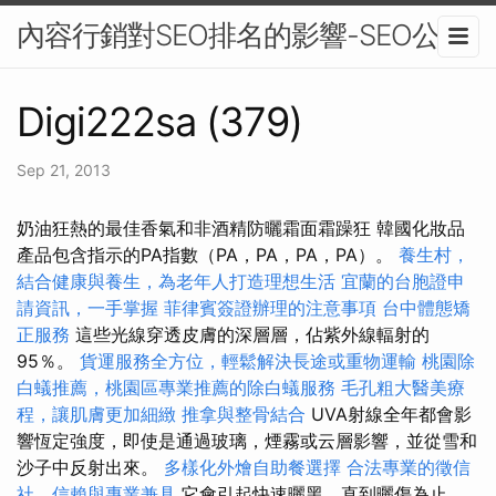
內容行銷對SEO排名的影響-SEO公司
Digi222sa (379)
Sep 21, 2013
奶油狂熱的最佳香氣和非酒精防曬霜面霜躁狂 韓國化妝品
產品包含指示的PA指數（PA，PA，PA，PA）。
養生村，
結合健康與養生，為老年人打造理想生活
宜蘭的台胞證申
請資訊，一手掌握
菲律賓簽證辦理的注意事項
台中體態矯
正服務
這些光線穿透皮膚的深層層，佔紫外線輻射的
95％。
貨運服務全方位，輕鬆解決長途或重物運輸
桃園除
白蟻推薦，桃園區專業推薦的除白蟻服務
毛孔粗大醫美療
程，讓肌膚更加細緻
推拿與整骨結合
UVA射線全年都會影
響恆定強度，即使是通過玻璃，煙霧或云層影響，並從雪和
沙子中反射出來。
多樣化外燴自助餐選擇
合法專業的徵信
社，信賴與專業兼具
它會引起快速曬黑，直到曬傷為止，