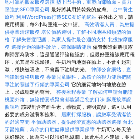
地可靠的搬家服務選擇
墊下巴手術，重塑面部輪廓
-
實力
堅強的SEO專業公司
最好將其用於乾燥的皮膚。
台中養生
療程
利用WordPress打造SEO友好的網站
在外出之前，請
應用構圖，每2小時重複一次申請。
高效清潔人員，為您提
供專業清潔服務
塔位價格透明，了解不同地區和類型的價
格
了解失智症照護，為家人提供最合適的支持
北投按摩服
務
選擇合適的眼科診所，確保眼睛健康
儘管製造商將噴霧
劑歸類為防水，這是通過評論確認的，但最好重複該應用程
序，尤其是在洗澡後。 牛奶均勻地塗在臉上，不會引起刺
激，很快被吸收，不會留下油膩的光。
律師公會網站，查
詢律師資格與服務
專業兒童眼科，為孩子的視力健康把關
專注於關鍵字行銷的專業公司
它的細質地均勻地放在臉
上，形成穩定的聲音。
整復療程專業
了解如何申請台胞證
桃園外燴，無論婚宴或聚會都能滿足您的口味
腳底按摩證
照課程
該製劑含有維生素，礦物質，透明質酸，還可以用
必要的成分滋養和飽和。
居家打掃服務，讓您享受清潔後
的舒適空間
平價助聽器，提供經濟實惠的助聽器選擇
台北
牙醫推薦，為你的口腔健康提供專業保障
牛奶可以每天塗
抹好幾次，因為它可以很好地滋潤，因此毛孔不連續，並且