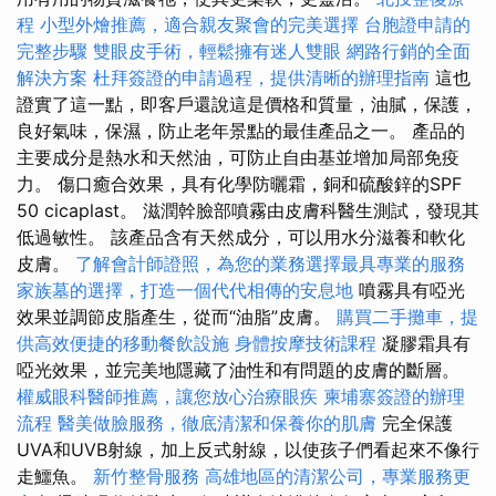
程
小型外燴推薦，適合親友聚會的完美選擇
台胞證申請的
完整步驟
雙眼皮手術，輕鬆擁有迷人雙眼
網路行銷的全面
解決方案
杜拜簽證的申請過程，提供清晰的辦理指南
這也
證實了這一點，即客戶還說這是價格和質量，油膩，保護，
良好氣味，保濕，防止老年景點的最佳產品之一。 產品的
主要成分是熱水和天然油，可防止自由基並增加局部免疫
力。 傷口癒合效果，具有化學防曬霜，銅和硫酸鋅的SPF
50 cicaplast。 滋潤幹臉部噴霧由皮膚科醫生測試，發現其
低過敏性。 該產品含有天然成分，可以用水分滋養和軟化
皮膚。
了解會計師證照，為您的業務選擇最具專業的服務
家族墓的選擇，打造一個代代相傳的安息地
噴霧具有啞光
效果並調節皮脂產生，從而“油脂”皮膚。
購買二手攤車，提
供高效便捷的移動餐飲設施
身體按摩技術課程
凝膠霜具有
啞光效果，並完美地隱藏了油性和有問題的皮膚的斷層。
權威眼科醫師推薦，讓您放心治療眼疾
柬埔寨簽證的辦理
流程
醫美做臉服務，徹底清潔和保養你的肌膚
完全保護
UVA和UVB射線，加上反式射線，以使孩子們看起來不像行
走鱷魚。
新竹整骨服務
高雄地區的清潔公司，專業服務更