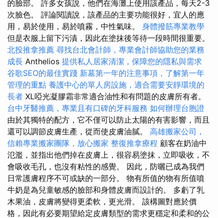
的臉部。 許多女孩說，他們在海灘上使用該產品，每天2-3
次臉色。 評論閱讀說，該產品的主要功能很好，宜人的應
用，易於使用，易於噴霧，中性氣味。
身體撥筋專業教學
但是衣服上留下污漬，因此在塗抹後等待一段時間很重要。
北投推拿推薦
尋找台北會計師，專業會計師協助您的業務
成長
Anthelios
提供私人居家清潔，保障您的隱私與需求
谷歌SEO的最佳實踐
新墓第一年的注意事項，了解第一年
管理的重點
養護中心的單人房設施，適合需要安靜環境的
長者
XL啞光凝膠霜非常適合油性和有問題的皮膚所有者。
台中牙醫推薦，專業且有口碑的牙科服務
如何辦理台胞證
由於其獨特的配方，它不僅可以防止太陽的有害影響，而且
還可以調節皮膚生產，從而使皮膚油膩。
高雄搬家公司，
信賴專業搬家團隊，放心搬家
整復推拿療程
顧客在奶油中
氾濫，並指出他們掉在皮膚上，很容易塗抹，立即吸收，不
會吸收毛孔，也沒有粘性的感覺。 因此，防曬已成為我們
日常護膚程序不可或缺的一部分。 物有所值的物有所值噴
牛奶是為兒童敏感的臉部和身體皮膚而設計的。 多虧了乳
木果油，皮膚將變得更柔軟，更光滑。 該構圖對應於價
格，因此有必要期望給定皮膚類型的需求更穩定和柔和的公