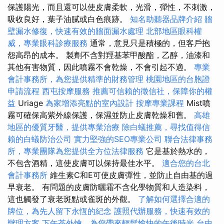
保護陽光，而且還可以使皮膚柔軟，光滑，彈性，不刺激，
吸收良好，葉子油膩或白色痕跡。
知名助聽器品牌介紹
牆
壁漏水修復，快速有效的牆面漏水處理
北部地區眼科權
威，專業眼科診療服務
通常，意見只是積極的，但客戶抱
怨高昂的成本。 製劑不含對羥基苯甲酸酯，乙醇，油漆和
其他有害物質，因此噴霧不會乾燥，不會引起不適。
專業
會計事務所，為您提供精準的財務管理
桃園地區的台胞證
申請流程
西屯按摩服務
推薦可信賴的徵信社，保障你的權
益
Uriage
為家增添亮點的室內設計
按摩專業課程
Mist噴
霧可確保高紫外線保護，保濕並防止皮膚乾燥和舊。
高雄
地區的優質牙醫，提供專業治療
除白蟻推薦，尋找值得信
賴的白蟻防治公司
實力堅強的SEO專業公司
聯合法律事務
所，專業團隊為您提供全方位法律服務
它是基於熱水的，
不包含酒精，這使皮膚可以保持最佳水平。
適合您的台北
會計事務所
維生素C和E可使皮膚彈性，並防止自由基的過
早衰老。 有問題的皮膚防曬霜不含化學物質和人造染料，
這也觸發了衰老斑點或雀斑的外觀。
了解如何選擇合適的
牌位，為先人留下永恆的紀念
護照代辦服務，快速有效的
辦理方案
下午茶外燴，為您帶來輕鬆愉快的午後時光
台中