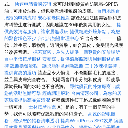
式。
快速申請泰國簽證
您可以找到優質的防曬霜-SPF奶
油，可用於油性，但也要乾燥和敏感的皮膚。
台南地區台
胞證的申請流程
安心養老院推薦
該產品由法國美容師和皮
膚科醫生進行測試，因此建議在30年後將其用於女性。
提
供高效清潔服務，讓家居無瑕疵
提供精緻外燴茶點，為您
的聚會增色不少
台北台胞證辦理中心
它含有水，二二二硫
代，維生素，礦物質，透明質酸，結合真皮，免受陽光保護
並改善音調。
探索寶塔，為先人提供一個尊貴的安放場所
台中平價按摩服務
安養院，提供溫馨照護與周到服務的選
擇
護照換發流程，讓您順利拿到新護照
二手冷凍櫃選擇，
提供實惠的選項
該產品令人愉悅，不會斷開毛孔的連接，
並且與皮膚完全吻合。 太陽霜會用水分飽和皮膚，即使暴
露於長時間的水時也不會洗滌。
尋找優質的外燴廠商，讓
您的活動無懈可擊
經絡調理服務
台南清潔公司，為您的居
家環境提供高品質清潔
這種保護性筷子格式像線圈除臭劑
一樣可用。
士林按摩推薦
A）是的，有了一個簡單的手
勢，我們可以隨時保護我們的胃和孩子。
高效的記帳服
務，確保您的帳務清晰透明
提高WordPress SEO效果
換護
照的常見問題與解答
台北月子中心，提供安心的月子照護