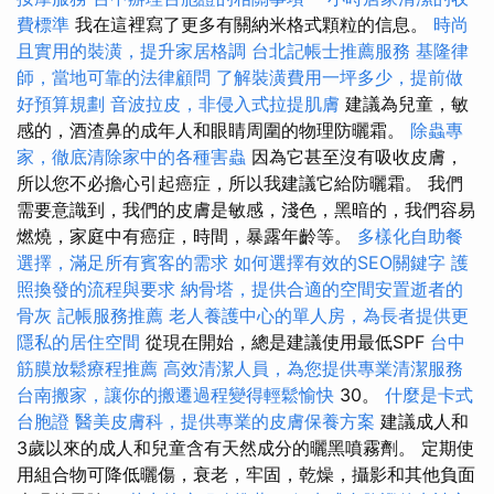
費標準
我在這裡寫了更多有關納米格式顆粒的信息。
時尚
且實用的裝潢，提升家居格調
台北記帳士推薦服務
基隆律
師，當地可靠的法律顧問
了解裝潢費用一坪多少，提前做
好預算規劃
音波拉皮，非侵入式拉提肌膚
建議為兒童，敏
感的，酒渣鼻的成年人和眼睛周圍的物理防曬霜。
除蟲專
家，徹底清除家中的各種害蟲
因為它甚至沒有吸收皮膚，
所以您不必擔心引起癌症，所以我建議它給防曬霜。 我們
需要意識到，我們的皮膚是敏感，淺色，黑暗的，我們容易
燃燒，家庭中有癌症，時間，暴露年齡等。
多樣化自助餐
選擇，滿足所有賓客的需求
如何選擇有效的SEO關鍵字
護
照換發的流程與要求
納骨塔，提供合適的空間安置逝者的
骨灰
記帳服務推薦
老人養護中心的單人房，為長者提供更
隱私的居住空間
從現在開始，總是建議使用最低SPF
台中
筋膜放鬆療程推薦
高效清潔人員，為您提供專業清潔服務
台南搬家，讓你的搬遷過程變得輕鬆愉快
30。
什麼是卡式
台胞證
醫美皮膚科，提供專業的皮膚保養方案
建議成人和
3歲以來的成人和兒童含有天然成分的曬黑噴霧劑。 定期使
用組合物可降低曬傷，衰老，牢固，乾燥，攝影和其他負面