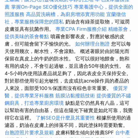
薦
掌握On-Page SEO優化技巧
專業養護中心，提供全面的
照護服務
高品質洗碗槽，為廚房增添實用功能
宜蘭徵信
社，專業服務保障您的隱私
奶油含有綠茶提取物，可滋潤
皮膚並具有抗菌作用。
專業CPA Firm服務介紹
精緻茶會，
提供美味的茶會餐點
噴霧會影響表皮，對應於敏感的皮
膚，但可能會留下不愉快的光。
如何辦理台胞證
您可以每
天使用幾次，耐水性，不會滾動。 概述著眼於由於陽光而
保留在真皮上的牛奶的防水性。 它可以很好地餵食，飽和
有用的成分，不會引起過敏，並且適合50年後的女性。 在
4-5小時內使用該產品就足夠了，因此表皮全天保持安全。
對於那些使用引起光敏性，去皮或抗acne操作員的產品的
人來說，面部受100％保護而沒有棕色非常重要。
優質牙
醫，提供專業牙科服務
筋膜沾黏撥筋技術
提供優質的不鏽
鋼廚具，打造專業廚房環境
缺點是它仍然具有八晶，這可
以幫助有害的自由基，但這在陽光下確實是如此可靠，我覺
得它在這裡。
了解SEO是什麼及其重要性
根據所使用的過
濾器，奶油在皮膚上的掉落不同，因此塗抹時需要勤奮。
台胞證照片要求及規範
皮膚科醫生傾向於推薦SPF
台中產