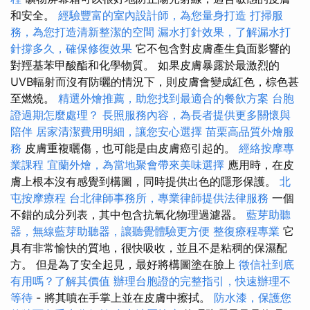
和安全。
經驗豐富的室內設計師，為您量身打造
打掃服
務，為您打造清新整潔的空間
漏水打針效果，了解漏水打
針撐多久，確保修復效果
它不包含對皮膚產生負面影響的
對羥基苯甲酸酯和化學物質。 如果皮膚暴露於最激烈的
UVB輻射而沒有防曬的情況下，則皮膚會變成紅色，棕色甚
至燃燒。
精選外燴推薦，助您找到最適合的餐飲方案
台胞
證過期怎麼處理？
長照服務內容，為長者提供更多關懷與
陪伴
居家清潔費用明細，讓您安心選擇
苗栗高品質外燴服
務
皮膚重複曬傷，也可能是由皮膚癌引起的。
經絡按摩專
業課程
宜蘭外燴，為當地聚會帶來美味選擇
應用時，在皮
膚上根本沒有感覺到構圖，同時提供出色的隱形保護。
北
屯按摩療程
台北律師事務所，專業律師提供法律服務
一個
不錯的成分列表，其中包含抗氧化物理過濾器。
藍芽助聽
器，無線藍芽助聽器，讓聽覺體驗更方便
整復療程專業
它
具有非常愉快的質地，很快吸收，並且不是粘稠的保濕配
方。 但是為了安全起見，最好將構圖塗在臉上
徵信社到底
有用嗎？了解其價值
辦理台胞證的完整指引，快速辦理不
等待
- 將其噴在手掌上並在皮膚中擦拭。
防水漆，保護您