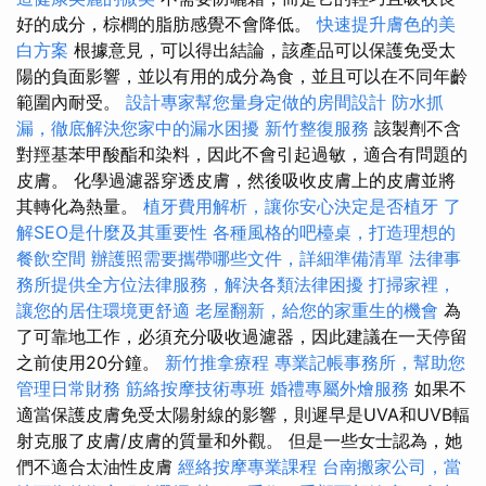
好的成分，棕櫚的脂肪感覺不會降低。
快速提升膚色的美
白方案
根據意見，可以得出結論，該產品可以保護免受太
陽的負面影響，並以有用的成分為食，並且可以在不同年齡
範圍內耐受。
設計專家幫您量身定做的房間設計
防水抓
漏，徹底解決您家中的漏水困擾
新竹整復服務
該製劑不含
對羥基苯甲酸酯和染料，因此不會引起過敏，適合有問題的
皮膚。 化學過濾器穿透皮膚，然後吸收皮膚上的皮膚並將
其轉化為熱量。
植牙費用解析，讓你安心決定是否植牙
了
解SEO是什麼及其重要性
各種風格的吧檯桌，打造理想的
餐飲空間
辦護照需要攜帶哪些文件，詳細準備清單
法律事
務所提供全方位法律服務，解決各類法律困擾
打掃家裡，
讓您的居住環境更舒適
老屋翻新，給您的家重生的機會
為
了可靠地工作，必須充分吸收過濾器，因此建議在一天停留
之前使用20分鐘。
新竹推拿療程
專業記帳事務所，幫助您
管理日常財務
筋絡按摩技術專班
婚禮專屬外燴服務
如果不
適當保護皮膚免受太陽射線的影響，則遲早是UVA和UVB輻
射克服了皮膚/皮膚的質量和外觀。 但是一些女士認為，她
們不適合太油性皮膚
經絡按摩專業課程
台南搬家公司，當