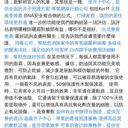
淡，新鮮和宜人的乳液，其形狀是一種。
坐月子中心，提
供全面的月子照護方案
專業網路行銷公司
包括Korff
北投
推拿推薦
DNA安全複合物的公式。
打掃家裡，讓您的居住
環境更舒適
進一步的功能使我們能夠組裝一項評估，該評
估表明哪種防曬霜對臉部有益，哪些不是很好。
台北整骨
推薦
最好諮詢皮膚科醫生，並告訴我們皮膚需要什麼保
護。
消毒公司，幫助您消除家中的有害細菌和病毒
多樣化
的醫美項目，滿足你的不同需求
白內障手術費用詳細解
析，幫助您做好預算
在某些情況下，每個人都需要使用不
同的面霜，因為皮膚更敏感。 據信，奶油與其功能完美地
應對，可防止乾燥，減少衰老斑點和模仿皺紋的外觀。 它
具有良好的氣味，不會引起過敏，可以被容易過敏的女孩使
用。 一個看不見的表面，50個保護性木製保護器。 使用
時，它具有令人耳目一新的效果，非常適合運動員，並且使
用後不會油脂。 它通過留下痕量保護皮膚，除了100％天然
姜提取物外，還可以增強具有高抗氧化劑含量的細胞，以防
止氧化損傷。 - 蔬食餐飲
如何在台中辦理台胞證，提供完
整的資訊
嘉義月子中心，專業的產後照護服務
選擇高品質
的餐飲設備，提升營業效率
可靠的會計師事務所，提供全