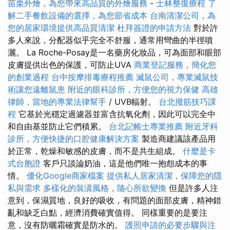
苗栗外燴，為您帶來高品質的外燴服務
-
士林整復療程
了
解二手餐飲設備的選擇，為您節省成本
台南清潔公司，為
您的居家環境提供高品質清潔
杜拜簽證的申請方法
對於許
多人來說，分配器似乎完全不舒服，通常用彎曲的半徑噴
灑。 La Roche-Posay是一名藥房化妝品，可為面部和眼部
皮膚提供出色的保護，可防止UVA
商業登記服務，簡化您
的創業過程
台中按摩排毒療程推薦
滅鼠公司，專業滅鼠技
術讓您遠離鼠患
附近的眼科診所，方便您的視力保健
高雄
律師，當地的專業法律幫手
/ UVB輻射。
台北撥筋技巧課
程
它基於光穩定過濾器並富含抗氧化劑，因此可以完全中
和自由基並防止它們積累。
台北記帳士專業推薦
附近牙科
診所，方便快捷的口腔健康解決方案
製造商建議該產品用
於正常，乾燥和敏感的皮膚，而不是共生組成。
什麼是卡
式台胞證
客戶只談論奶油，這是他們唯一抱怨成本的事
情。
優化Google商家檔案
提供私人居家清潔，保障您的隱
私與需求
多樣化的裝潢風格，隨心所欲變換
但是許多人注
意到，保濕質地，良好的吸收，有問題的面部皮膚，精神錯
亂和缺乏白點，經濟消費確實值得。 同樣重要的是要注
意，沒有防曬霜確實是防水的。
護照申請的必要步驟與注