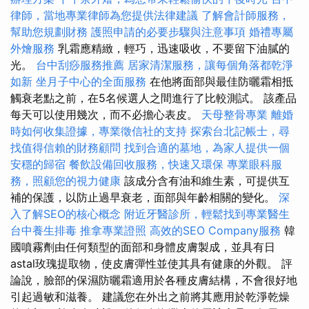
律師，當地專業律師為您提供法律建議
了解會計師服務，
幫助您規劃財務
護照申請的必要步驟與注意事項
婚禮專屬
外燴服務
乳霜應精緻，輕巧，迅速吸收，不要留下油膩的
光。
台中刮痧服務推薦
居家清潔服務，讓每個角落都乾淨
如新
坐月子中心的全面服務
在他將面部與最佳防曬霜相抵
觸衰老點之前，在5名候選人之間進行了比較測試。 該產品
每天可以使用幾次，而不必擔心表皮。
天母整骨專業
離婚
時如何收集證據，專業徵信社的支持
探索台北記帳士，尋
找值得信賴的財務顧問
找到合適的墓地，為家人提供一個
安穩的歸宿
餐飲設備回收服務，快速又環保
專業眼科服
務，照顧您的視力健康
該成分含有油和維生素，可提供互
補的保護，以防止過早衰老，面部與年齡相關的變化。
深
入了解SEO的核心概念
附近牙醫診所，輕鬆找到專業醫生
台中養生排毒
推拿專業證照
高效的SEO Company服務
韓
國噴霧劑由任何類型的面部和身體皮膚製成，並具有日
astal玫瑰提取物，使皮膚彈性並使其具有健康的外觀。 評
論說，臉部的保濕防曬霜適用於各種皮膚結構，不會很好地
引起過敏和滋養。 建議您在外出之前將其應用於乾淨乾燥