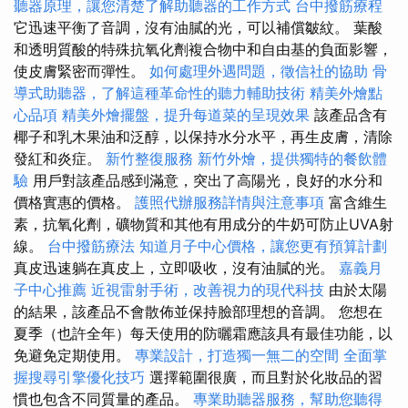
聽器原理，讓您清楚了解助聽器的工作方式
台中撥筋療程
它迅速平衡了音調，沒有油膩的光，可以補償皺紋。 葉酸
和透明質酸的特殊抗氧化劑複合物中和自由基的負面影響，
使皮膚緊密而彈性。
如何處理外遇問題，徵信社的協助
骨
導式助聽器，了解這種革命性的聽力輔助技術
精美外燴點
心品項
精美外燴擺盤，提升每道菜的呈現效果
該產品含有
椰子和乳木果油和泛醇，以保持水分水平，再生皮膚，清除
發紅和炎症。
新竹整復服務
新竹外燴，提供獨特的餐飲體
驗
用戶對該產品感到滿意，突出了高陽光，良好的水分和
價格實惠的價格。
護照代辦服務詳情與注意事項
富含維生
素，抗氧化劑，礦物質和其他有用成分的牛奶可防止UVA射
線。
台中撥筋療法
知道月子中心價格，讓您更有預算計劃
真皮迅速躺在真皮上，立即吸收，沒有油膩的光。
嘉義月
子中心推薦
近視雷射手術，改善視力的現代科技
由於太陽
的結果，該產品不會散佈並保持臉部理想的音調。 您想在
夏季（也許全年）每天使用的防曬霜應該具有最佳功能，以
免避免定期使用。
專業設計，打造獨一無二的空間
全面掌
握搜尋引擎優化技巧
選擇範圍很廣，而且對於化妝品的習
慣也包含不同質量的產品。
專業助聽器服務，幫助您聽得