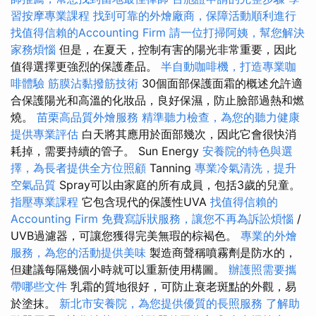
習按摩專業課程
找到可靠的外燴廠商，保障活動順利進行
找值得信賴的Accounting Firm
請一位打掃阿姨，幫您解決
家務煩惱
但是，在夏天，控制有害的陽光非常重要，因此
值得選擇更強烈的保護產品。
半自動咖啡機，打造專業咖
啡體驗
筋膜沾黏撥筋技術
30個面部保護面霜的概述允許適
合保護陽光和高溫的化妝品，良好保濕，防止臉部過熱和燃
燒。
苗栗高品質外燴服務
精準聽力檢查，為您的聽力健康
提供專業評估
白天將其應用於面部幾次，因此它會很快消
耗掉，需要持續的管子。 Sun Energy
安養院的特色與選
擇，為長者提供全方位照顧
Tanning
專業冷氣清洗，提升
空氣品質
Spray可以由家庭的所有成員，包括3歲的兒童。
指壓專業課程
它包含現代的保護性UVA
找值得信賴的
Accounting Firm
免費寫訴狀服務，讓您不再為訴訟煩惱
/
UVB過濾器，可讓您獲得完美無瑕的棕褐色。
專業的外燴
服務，為您的活動提供美味
製造商聲稱噴霧劑是防水的，
但建議每隔幾個小時就可以重新使用構圖。
辦護照需要攜
帶哪些文件
乳霜的質地很好，可防止衰老斑點的外觀，易
於塗抹。
新北市安養院，為您提供優質的長照服務
了解助