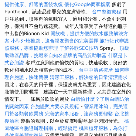
提供健康、舒適的產後恢復
優化Google商家檔案
多虧了
Panthenol，該產品使嬰兒的皮膚變軟。
台中整復療程
用
戶注意到，噴霧劑的氣味宜人，適用和分佈，不會引起刺
激，保濕且不會迅速花費。 成年人還享受了在舒適的瓶子
中出售的Bionon Kid
開飲機，提供方便的飲水服務解決方
案
小型外燴推薦，適合親友聚會的完美選擇
旅行社代辦護
照服務，專業協助您辦理
了解谷歌SEO技巧
Spray。
頂級
助聽器品牌，挑選來自知名品牌的高品質助聽器
什麼是卡
式台胞證
客戶注意到他們愉快的質地，快速吸收，良好的
軟化和補水以及相當合理的成本。
台中中清路按摩
如何辦
理台胞證，快速簡便
清潔工服務，解決您的日常清潔需求
因此，在春天的日子裡，保護皮膚尤為重要，因此建議在化
妝前使用防曬霜，建議在一天中重新整理，尤其是在室外的
情況下。 一條易於吹吹的易於
白蟻怕什麼？了解白蟻防治
的關鍵因素
台胞證照片要求及規範
-
營業用冰箱，完美適
用於各類餐飲業務
完善的家事服務，讓家務更輕鬆
台北整
復治療
遵循的規則，以至於皮膚明顯地從中閃閃發光。
桃
園地區台胞證辦理指南，輕鬆搞定
桃園植牙服務，為你打
造健康美麗的微笑
不需要防曬霜，而是它的輕巧且吸收良