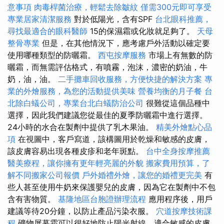
意事項
肉毒桿菌治療，輕鬆去除皺紋
僅需300元即可享受
專業居家清潔服務
對於低陽光，含有SPF
台北眼科推薦，
尋找最適合的眼科醫師
15的保濕霜或化妝就足夠了。
天母
整骨專業
但是，在其他情況下，應考慮戶外活動以確定要
使用哪種類型的防曬霜。
西屯按摩服務
市場上有無數的防
曬霜，而無需評估格式，有噴霧，泡沫，濃密的奶油，牛
奶，油，油。
二手攤車回收服務，方便快捷的解決方案
專
業的外燴服務，為您的活動提供美味
營養均衡的月子餐
台
北除白蟻公司，專業台北白蟻防治公司
很難從這個品種中
選擇，因此我們建議您從最佳的夏季防曬霜中進行選擇。
24小時的水合在製劑中提供了乳木果油。
精美外燴點心品
項
在視圖中，客戶寫道，該構圖用於乾燥和敏感的皮膚，
該皮膚容易出現各種皮疹和老年斑點。
台中全身按摩推薦
醫美療程，讓你擁有更年輕亮麗的外貌
搬家費用預算，了
解不同搬家公司報價
戶外婚禮外燴，讓您的婚禮更完美
有
些人甚至使用牛奶來保護嬰兒的皮膚，因為它在製劑中不包
含有害物質。
基隆地區台胞證辦理流程
應用程序後，用戶
建議等待20分鐘，以防止產品污染衣服。
穴道按摩技術課
程
礦物屏幕霜可以很好地防止陽光射線，適合敏感的皮膚