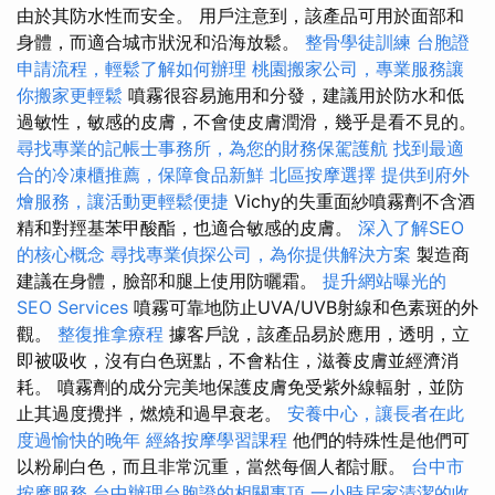
由於其防水性而安全。 用戶注意到，該產品可用於面部和
身體，而適合城市狀況和沿海放鬆。
整骨學徒訓練
台胞證
申請流程，輕鬆了解如何辦理
桃園搬家公司，專業服務讓
你搬家更輕鬆
噴霧很容易施用和分發，建議用於防水和低
過敏性，敏感的皮膚，不會使皮膚潤滑，幾乎是看不見的。
尋找專業的記帳士事務所，為您的財務保駕護航
找到最適
合的冷凍櫃推薦，保障食品新鮮
北區按摩選擇
提供到府外
燴服務，讓活動更輕鬆便捷
Vichy的失重面紗噴霧劑不含酒
精和對羥基苯甲酸酯，也適合敏感的皮膚。
深入了解SEO
的核心概念
尋找專業偵探公司，為你提供解決方案
製造商
建議在身體，臉部和腿上使用防曬霜。
提升網站曝光的
SEO Services
噴霧可靠地防止UVA/UVB射線和色素斑的外
觀。
整復推拿療程
據客戶說，該產品易於應用，透明，立
即被吸收，沒有白色斑點，不會粘住，滋養皮膚並經濟消
耗。 噴霧劑的成分完美地保護皮膚免受紫外線輻射，並防
止其過度攪拌，燃燒和過早衰老。
安養中心，讓長者在此
度過愉快的晚年
經絡按摩學習課程
他們的特殊性是他們可
以粉刷白色，而且非常沉重，當然每個人都討厭。
台中市
按摩服務
台中辦理台胞證的相關事項
一小時居家清潔的收