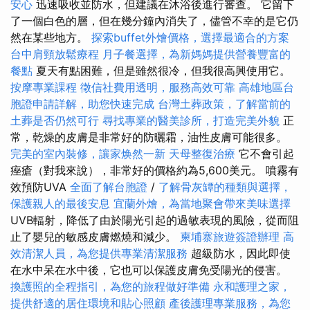
安心
迅速吸收並防水，但建議在沐浴後進行審查。 它留下
了一個白色的層，但在幾分鐘內消失了，儘管不幸的是它仍
然在某些地方。
探索buffet外燴價格，選擇最適合的方案
台中肩頸放鬆療程
月子餐選擇，為新媽媽提供營養豐富的
餐點
夏天有點困難，但是雖然很冷，但我很高興使用它。
按摩專業課程
徵信社費用透明，服務高效可靠
高雄地區台
胞證申請詳解，助您快速完成
台灣土葬政策，了解當前的
土葬是否仍然可行
尋找專業的醫美診所，打造完美外貌
正
常，乾燥的皮膚是非常好的防曬霜，油性皮膚可能很多。
完美的室內裝修，讓家焕然一新
天母整復治療
它不會引起
痤瘡（對我來說），非常好的價格約為5,600美元。 噴霧有
效預防UVA
全面了解台胞證
/
了解骨灰罈的種類與選擇，
保護親人的最後安息
宜蘭外燴，為當地聚會帶來美味選擇
UVB輻射，降低了由於陽光引起的過敏表現的風險，從而阻
止了嬰兒的敏感皮膚燃燒和減少。
柬埔寨旅遊簽證辦理
高
效清潔人員，為您提供專業清潔服務
超級防水，因此即使
在水中呆在水中後，它也可以保護皮膚免受陽光的侵害。
換護照的全程指引，為您的旅程做好準備
永和護理之家，
提供舒適的居住環境和貼心照顧
產後護理專業服務，為您