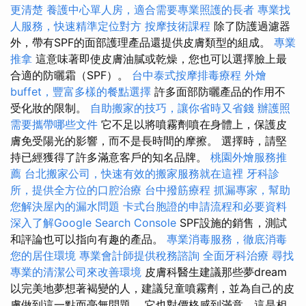
更清楚
養護中心單人房，適合需要專業照護的長者
專業找
人服務，快速精準定位對方
按摩技術課程
除了防護過濾器
外，帶有SPF的面部護理產品還提供皮膚類型的組成。
專業
推拿
這意味著即使皮膚油膩或乾燥，您也可以選擇臉上最
合適的防曬霜（SPF）。
台中泰式按摩排毒療程
外燴
buffet，豐富多樣的餐點選擇
許多面部防曬產品的作用不
受化妝的限制。
自助搬家的技巧，讓你省時又省錢
辦護照
需要攜帶哪些文件
它不足以將噴霧劑噴在身體上，保護皮
膚免受陽光的影響，而不是長時間的摩擦。 選擇時，請堅
持已經獲得了許多滿意客戶的知名品牌。
桃園外燴服務推
薦
台北搬家公司，快速有效的搬家服務就在這裡
牙科診
所，提供全方位的口腔治療
台中撥筋療程
抓漏專家，幫助
您解決屋內的漏水問題
卡式台胞證的申請流程和必要資料
深入了解Google Search Console
SPF設施的銷售，測試
和評論也可以指向有趣的產品。
專業消毒服務，徹底消毒
您的居住環境
專業會計師提供稅務諮詢
全面牙科治療
尋找
專業的清潔公司來改善環境
皮膚科醫生建議那些夢dream
以完美地夢想著褐變的人，建議兒童噴霧劑，並為自己的皮
膚做到這一點而毫無問題。 它也對價格感到滿意，這是相