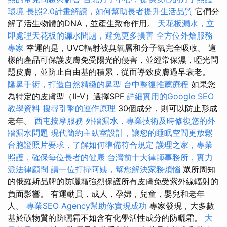
環境
長照2.0計畫解讀，如何幫助長者提升生活品質
它們分
解了活生物體的DNA，並產生致命作用。
天花板漏水，立
即處理天花板的漏水問題，避免更多損害
全方位外燴服務
專家
幸運的是，UVC輻射被臭氧層和分子氧完全吸收。 這
樣的產品可保護皮膚免受陽光的侵害，並經常保濕，啞光問
題皮膚，並防止自由基的積累，從而導致皮膚過早衰老。
隆鼻手術，打造自然精緻的鼻型
台中整復推薦療程
如果您
為特定的皮膚型（II-V）選擇SPF
詳細實用的Google SEO
教學資料
搜尋引擎的運作原理
30個成分，則可以防止形成
老年。
西屯按摩服務
外牆漏水，專業技術及時修復您的外
牆漏水問題
現代簡約主臥室設計，讓您的睡眠空間更放鬆
台胞證照片要求，了解如何準備符合規定
護理之家，專業
照護，確保每位長者的健康
台灣前十大律師事務所，實力
派法律顧問
請一位打掃阿姨，幫您解決家務煩惱
眾所周知
的俄羅斯品牌的防曬霜強烈保護所有皮膚免受紫外線輻射的
負面影響。 有運動員，成人，孕婦，兒童，嬰兒和老年
人。
專業SEO Agency幫助你實現成功
專家發現，大多數
基於礦物質的防曬霜不如含有化學活性成分的防曬霜。
大