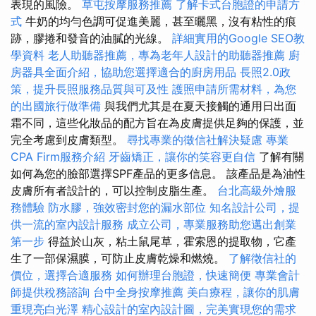
表現的風險。
草屯按摩服務推薦
了解卡式台胞證的申請方
式
牛奶的均勻色調可促進美麗，甚至曬黑，沒有粘性的痕
跡，膠捲和發音的油膩的光線。
詳細實用的Google SEO教
學資料
老人助聽器推薦，專為老年人設計的助聽器推薦
廚
房器具全面介紹，協助您選擇適合的廚房用品
長照2.0政
策，提升長照服務品質與可及性
護照申請所需材料，為您
的出國旅行做準備
與我們尤其是在夏天接觸的通用日出面
霜不同，這些化妝品的配方旨在為皮膚提供足夠的保護，並
完全考慮到皮膚類型。
尋找專業的徵信社解決疑慮
專業
CPA Firm服務介紹
牙齒矯正，讓你的笑容更自信
了解有關
如何為您的臉部選擇SPF產品的更多信息。 該產品是為油性
皮膚所有者設計的，可以控制皮脂生產。
台北高級外燴服
務體驗
防水膠，強效密封您的漏水部位
知名設計公司，提
供一流的室內設計服務
成立公司，專業服務助您邁出創業
第一步
得益於山灰，粘土鼠尾草，霍索恩的提取物，它產
生了一部保濕膜，可防止皮膚乾燥和燃燒。
了解徵信社的
價位，選擇合適服務
如何辦理台胞證，快速簡便
專業會計
師提供稅務諮詢
台中全身按摩推薦
美白療程，讓你的肌膚
重現亮白光澤
精心設計的室內設計圖，完美實現您的需求