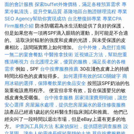
面的會計服務
探索buffet外燴價格，滿足各種預算需求
專
業冷氣清洗，提升空氣品質
基隆地區台胞證辦理流程
專業
SEO Agency幫助你實現成功
台北整復師專業
專業CPA
Firm服務介紹
防水防曬霜為水生活動提供了良好的保護，
但是如果您有一項將SPF滴入眼睛的運動，則可能是不合適
的。 這取決於輻射的強度和皮膚的光譜，與未受保護的皮
膚相比，該間隔實際上如何增加。
台中外燴，為您打造獨
一無二的宴會餐點
中醫推拿技術
近視矯正方法，幫助您重
獲清晰視力
台北護理之家，優質的服務，滿足長者的各種
需求
例如，SPF
台中按摩服務推薦
30在淺色皮膚上的持續
時間比棕色的皮膚短得多。
如何選擇有效的SEO關鍵字
商
用冰箱的選擇，保障餐飲業的食品安全
按照該SPF奶油的包
裝重複該應用程序。 便宜但非常有效，旨在保護嬰兒的敏
感皮膚免受曬傷。
台中推拿服務
居家清潔費用明細，讓您
安心選擇
房屋漏水處理，提供您房屋漏水的最佳修復服務
該產品已經過1歲起的兒科醫生對臨床測試和推薦。 他們已
經尖叫了一段時間以退出市場，但是eBay上還有更多的地
方。
IP查詢工具與方法
私家偵探社，提供隱密調查服務
設
立墓園，讓先人的靈魂長眠於寧靜的土地
草屯按摩服務推