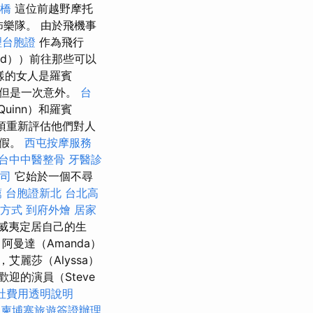
橋
這位前越野摩托
怖樂隊。 由於飛機事
理台胞證
作為飛行
rd））前往那些可以
樣的女人是羅賓
，但是一次意外。
台
uinn）和羅賓
須重新評估他們對人
度假。
西屯按摩服務
台中中醫整骨
牙醫診
司
它始於一個不尋
薦
台胞證新北
台北高
方式
到府外燴
居家
夏威夷定居自己的生
阿曼達（Amanda）
艾麗莎（Alyssa）
歡迎的演員（Steve
社費用透明說明
柬埔寨旅遊簽證辦理