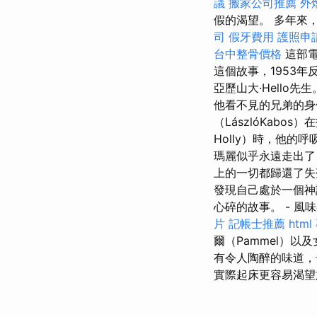
議
搬家公司推薦
外
假的渴望。 多年來
司
假牙費用
護照申
台中整骨價格
這部
這個故事，1953年
亞歷山大·Hello先
他看不見的兄弟的
（LászlóKabo
Holly）時，他
瑪麗似乎永遠走出了
上的一切都歸還了失落
發現自己處於一個神
心碎的故事。 - 風
片
記帳士推薦
html
爾（Pammel）以
有令人陶醉的味道，
實際起床更容易渴望