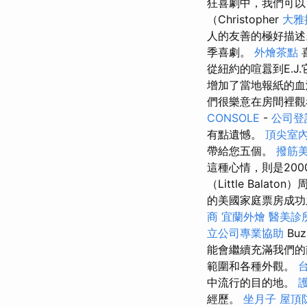
狂喜劇中，我們可以
（Christopher
大雅
人的友善的極好描
季喜劇。
外燴茶點
從紐約的喧囂到E.J.它在
增加了當地報紙的血
們很樂意在房間裡
CONSOLE
-
公司登
有點遺憾。
頂尖室
帶給您五個。
撥筋
這種心情，則是200
（Little Bal
的美國家庭票房成功之
商
宜蘭外燴
醫美診
立公司專業協助
Bu
能會繼續充滿我們的
範圍和各種外觀。
中流行的目的地。
經歷。
坐月子
屋頂