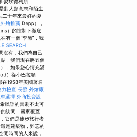
·麥坎德利斯
覽是對人類意志和陌生
去二十年來最好的夏
型外燴推薦
Depp），
kins）的控制下徹底
在有一個“季節”，我
LE SEARCH
果沒有，我們為自己
的點，我們現在將五個
奏），如果您心情充滿
rod）從小巴拉頓
都在1958年美國著名
聽力檢查
長照
外燴廠
按摩選擇
外商投資設
希臘語的喜劇不太可
特的訪問，國家覆蓋
和試管，它們是徒步旅行者
還是建築物，難忘的
空閒時間的人來說，