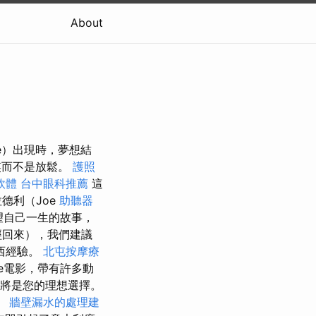
About
ie）出現時，夢想結
笑而不是放鬆。
護照
o軟體
台中眼科推薦
這
拉德利（Joe
助聽器
希望自己一生的故事，
經回來），我們建議
西經驗。
北屯按摩療
ure電影，帶有許多動
這將是您的理想選擇。
。
牆壁漏水的處理建