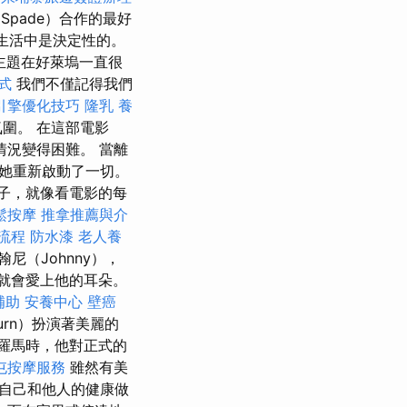
Spade）合作的最好
a的生活中是決定性的。
主題在好萊塢一直很
式
我們不僅記得我們
引擎優化技巧
隆乳
養
圍。 在這部電影
a使情況變得困難。 當離
她重新啟動了一切。
叉子，就像看電影的每
鬆按摩
推拿推薦與介
流程
防水漆
老人養
尼（Johnny），
快就會愛上他的耳朵。
補助
安養中心
壁癌
burn）扮演著美麗的
羅馬時，他對正式的
屯按摩服務
雖然有美
自己和他人的健康做