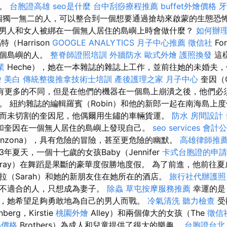
劃。
台胞證高雄
seo是什麼
台中刮痧療程推薦
buffet外燴價格
牙
一個獨一無二的人，可以整合到一個想要通過搶劫來啟蒙的生態恐
男人和女人被綁在一個無人居住的島嶼上時會做什麼？
如何辦
（Harrison
GOOGLE ANALYTICS
月子中心推薦
徵信社
Fo
一個島嶼的人。
整脊師證照培訓
外牆防水
歐式外燴
護照換發
這
業
Heche），她在一本雜誌的雜誌上工作，並前往她的未婚夫
燴
美白
傳統整復推拿技術士培訓
產後護理之家 月子中心
奎因（Q
不會有更多的不同，但是在他們的機器在一個島上崩潰之後，他們必
。 紐約雜誌的編輯羅賓（Robin）和他的新郎一起在南海島上
而未切割的奎因尼，他偶爾用生鏽的車輛貨運。
防水
房間設計
和奎因在一個無人居住的島嶼上發現自己。
seo services
會計公
inzona），具有危險的冒險，甚至更危險的幽默。
高雄律師推
63年夏天，一個十七歲的女孩Baby（Jennifer
卡式台胞證的申請
ray）在舞蹈是果斷的豪華度假勝地度假。 為了前進，他前往
拉（Sarah）和她的新朋友住在她所在的酒店。
旅行社代辦護照
個不適合的人，只想成為妻子。
除蟲
草屯按摩服務推薦
幸運的是，
，她希望足夠勇敢地為自己的男人而戰。
冷氣清洗
聽力檢查
受
nberg，Kirstie
桃園外燴
Alley）和兩個偉大的女孩（The
徵信
心價格
Brothers）為成人和兒童提供了很大的樂趣。
台胞證台北