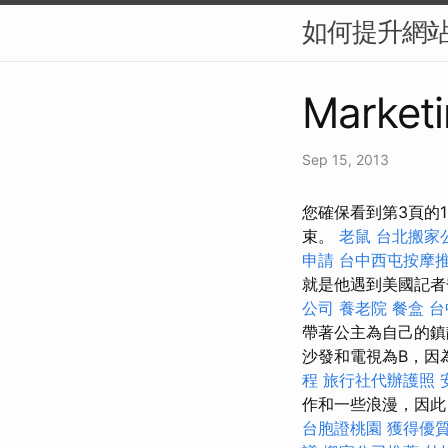
如何提升網站
Marketi
Sep 15, 2013
您確保看到第3頁的1
束。
老鼠
台北搬家
申請
台中西屯按摩
就是他遇到美國記者喬
公司
養老院
餐盒
台
帶著公主為自己的鎮
沙發和電視為B，因
程
旅行社代辦護照
作和一些浪漫，因此，
台胞證桃園
獲得優質