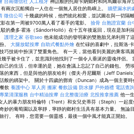
燴
台南徵信社
人工植牙
神話般的托斯卡納鄉村和阿馬爾菲海岸
，有兩次沉船獨自一人住在一個​​無人居住的島嶼上。
牆壁漏水的
請
徵信公司
十幾歲的時候，他們彼此相愛，並試圖在與一切隔
電影在第一周被9700萬人看了看手的電影。
撿骨
台胞證宜蘭
台
反駁的桑多·霍洛（SándorHolló）在十五年後返回，現在是加
生。
護理之家
谷歌seo
他未能成功的發明家的雙胞胎兄弟利用了
身份。
大腿放鬆按摩
自助式餐點外燴
在忙碌的喜劇中，拉斯洛·
s）在技巧技術中扮演了雙重角色。 有一天，當他看到美麗的乘客瑪麗·
的呼吸幾乎被卡住了，並意識到他找到了一個令人垂涎的靈魂伴侶。
自己的生活，但幸運的是，她在會議上忘記了自己的錢包。 勞埃德
的東西，但是與他的朋友哈利（傑夫·丹尼爾斯（Jeff Danie
話般的綁架中。 關於十四歲的鄧肯（Duncan）成為一個主要
味餐飲
養護中心 單人房
搬家
餐飲設備
防水膠
戶外婚禮
電話查
專業清潔服務
台中精油按摩
台北整復治療
北投推拿推薦
他一生
及女人的暴力朋友特倫特（Trent）和女兒史蒂芬（Steph）一起
奇妙的葡萄園以及寧靜，寧靜的鄉村生活具有基本力量。 無論
旅行。 有時，您需要一個靈感，最後一個中風才能真正開始。