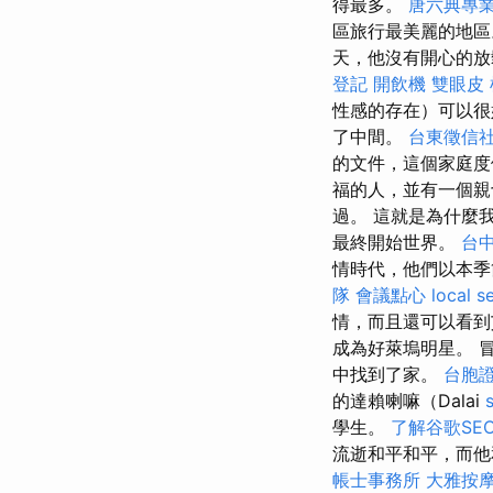
得最多。
唐六典專
區旅行最美麗的地區
天，他沒有開心的放
登記
開飲機
雙眼皮
性感的存在）可以很
了中間。
台東徵信
的文件，這個家庭度
福的人，並有一個
過。 這就是為什麼
最終開始世界。
台
情時代，他們以本季
隊
會議點心
local s
情，而且還可以看到艾
成為好萊塢明星。 
中找到了家。
台胞
的達賴喇嘛（Dalai
s
學生。
了解谷歌SE
流逝和平和平，而他
帳士事務所
大雅按