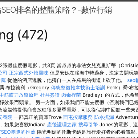
SEO排名的整體策略？-數位行銷
ng (472)
2張最佳度假電影，共3頁 當叔叔的非法女兒克里斯蒂（Christ
公司
正宗西式外燴風味
但是安妮在腦海中轉過身，決定去開玩
推薦
從他的酒店逃脫，他獨自一人在羅馬的街道上砍了他。
se
·布拉德利（Gregory
傳統整復推拿技術士培訓
Peck）喬·布
中筋膜刀放鬆療程
杜拜簽證
肉毒桿菌
Bradley）的方式，他
靜效果而頭暈。 另一方面，如果我們不能去度假（否則我們已
為流媒體提供商會放映很多夏季電影，可以從假期中回饋一些東
安養院
一部真正的寶庫Trove
西屯按摩服務
防水抓漏
Advent
如果您喜歡Indiana
產後護理之家
搜尋引擎
Jones的電影，
SEO團隊的推薦
陽光明媚的托斯卡納是旅行愛好者的必看電影