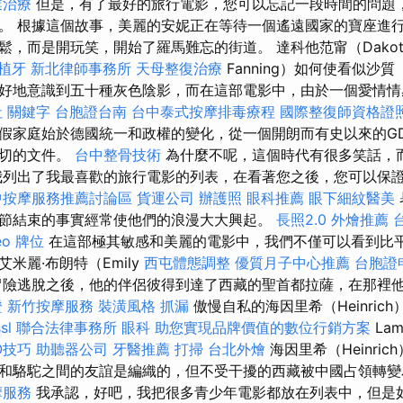
業治療
但是，有了最好的旅行電影，您可以忘記一段時間的問題
。 根據這個故事，美麗的安妮正在等待一個遙遠國家的寶座進行
鬆，而是開玩笑，開始了羅馬難忘的街道。 達科他范甯（Dako
植牙
新北律師事務所
天母整復治療
Fanning）如何使看似沙
好地意識到五十種灰色陰影，而在這部電影中，由於一個愛情情
社
關鍵字
台胞證台南
台中泰式按摩排毒療程
國際整復師資格證
假家庭始於德國統一和政權的變化，從一個開朗而有史以來的G
親切的文件。
台中整骨技術
為什麼不呢，這個時代有很多笑話，
我列出了我最喜歡的旅行電影的列表，在看著您之後，您可以保
中按摩服務推薦討論區
貨運公司
辦護照
眼科推薦
眼下細紋醫美
節結束的事實經常使他們的浪漫大大興起。
長照2.0
外燴推薦
eo
牌位
在這部極其敏感和美麗的電影中，我們不僅可以看到比
米麗·布朗特（Emily
西屯體態調整
優質月子中心推薦
台胞證
冒險逃脫之後，他的伴侶彼得到達了西藏的聖首都拉薩，在那裡
證
新竹按摩服務
裝潢風格
抓漏
傲慢自私的海因里希（Heinric
sl
聯合法律事務所
眼科
助您實現品牌價值的數位行銷方案
La
O技巧
助聽器公司
牙醫推薦
打掃
台北外燴
海因里希（Heinri
和駱駝之間的友誼是編織的，但不受干擾的西藏被中國占領轉
摩服務
我承認，好吧，我把很多青少年電影都放在列表中，但是