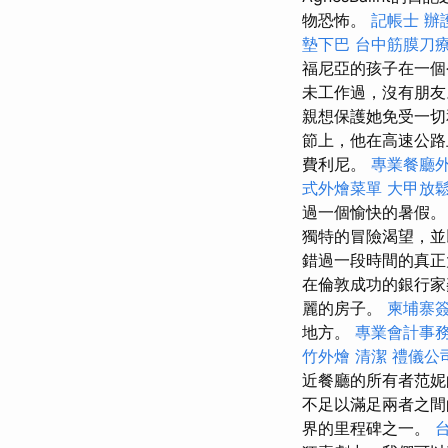
物恐怖。
記帳士
辦
墊下巴
台中筋膜刀
福尼亞的孩子在一個
未工作過，沒有朋
親想保護她免受一切
節上，他在高速公路
費利尼。
專業餐廳
式外燴菜單
大甲放
過一個愉快的暑假
獨特的冒險渴望，並
錯過一段時間的真正
在倫敦成功的銀行家麥
麗的房子。
柬埔寨
地方。
專業會計事
竹外燴
清潔
禮儀公
近餐廳的所有者范妮
不足以滿足兩者之
界的里程碑之一。