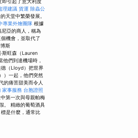
立即引起了意大利度
處理建議
貨運
除蟲公
離的天堂中繁榮發展。
中專業外燴團隊
根據
利福尼亞的商人，稱為
這個機會，並取代了
卡博斯
斯旺森（Lauren
 當他們到達機場時，
（Lloyd）把世界
ls））一起，他們突然
時代的痛苦甜美而令人
詢
家事服務
台胞證照
中第一次與母親帕梅
度假。 精緻的葡萄酒具
目標是什麼，通常比