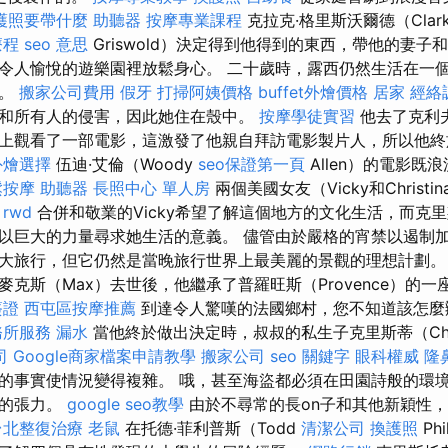
護照要帶什麼
助聽器
按摩專業課程
克拉克·格里斯沃爾德（Clar
療程
seo 意思
Griswold）決定得到他得到的東西，帶他的妻子
令人愉悅的遊樂園裡放鬆身心。 二十歲時，露西仍然生活在一
友。
搬家公司費用
假牙
打掃阿姨價格
buffet外燴價格
居家
經絡
和所有人的侵害，因此她住在殼中。
按摩學徒實習
他去了克利
上觀看了一部電影，這激發了他親自拜訪電影製片人，所以他終
外燴選擇
伍迪·艾倫（Woody
seo保證第一頁
Allen）的電影既
鬆按摩
助聽器
長照中心 單人房
兩個美國女友（Vicky和Christ
。
rwd
合併和敬業的Vicky希望了解這個地方的文化生活，而克里斯蒂娜
以巨大的力量尋求她生活的意義。 儘管由於嚴格的宵禁以遏制
大旅行，但它仍然是當晚旅行世界上最美麗的景觀的理想計劃
克斯（Max）去世後，他繼承了普羅旺斯（Provence）的
簽證
西屯區按摩推薦
到達令人驚嘆的法國鄉村，您不知道該怎麼
務所服務
漏水
當他終於做出決定時，叔叔的私生子克里斯蒂（Chri
司
Google商家檔案申請教學
搬家公司
seo 關鍵字
眼科權威
隆
的事實使情況變得複雜。 哦，甚至海盜都必須在田園詩般的環
間的張力。
google seo教學
由於不尋常的長on子和其他新穎性
台北整復治療
老鼠
在托德·菲利普斯（Todd
清潔公司
換護照
Ph