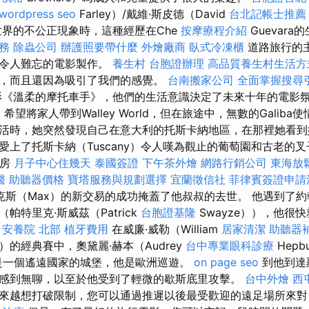
wordpress seo
Farley）/戴維·斯皮德（David
台北記帳士推薦
世界的不公正現象時，這種經歷在Che
按摩療程介紹
Guevar
務
除蟲公司
辦護照要帶什麼
外燴廠商
臥式冷凍櫃
道路旅行的
部令人難忘的電影製作。
養生村
台胞證辦理
高品質養生村生活方
，而且還因為吸引了我們的感覺。
台南搬家公司
全面掌握搜尋
《溫柔的摩托車手》，他們的生活意識決定了未來十年的電影氛
）希望將家人帶到Walley World，但在旅途中，無數的Galib
活時，她突然發現自己在意大利的托斯卡納地區，在那裡她看到
愛上了托斯卡納（Tuscany）令人嘆為觀止的葡萄園和古老的
廚房
月子中心住幾天
泰國簽證
下午茶外燴
網路行銷公司
東海放
醫
助聽器價格
寶塔服務與規劃選擇
宜蘭徵信社
菲律賓簽證申請
斯（Max）的新交易的成功掩蓋了他叔叔的去世。 他遇到了約翰
帕特里克·斯威茲（Patrick
台胞證基隆
Swayze）），他很
安養院 北部
植牙費用
在威廉·威勒（William
居家清潔
助聽器
er）的經典賽中，奧黛麗·赫本（Audrey
台中專業眼科診療
Hep
這是一個遙遠國家的城堡，他是歐洲巡遊。
on page seo
到他到達
感到無聊，以至於他受到了輕微的歇斯底里攻擊。
台中外燴
西
來越想打破限制，您可以通過推遲以後最受歡迎的遠足場所來對