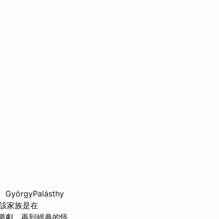
GyörgyPalásthy
，該家族是在
樂劇，再到經典的怪