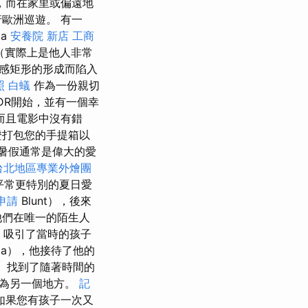
，而在家里或偏遠地
歐洲巡遊。 有一
ta
安養院 新店
工商
質（實際上是他人非常
感矩形的形成而陷入
照
白蟻
作為一份親切
DR開始，並有一個幸
而且電影中沒有錯
證打包您的手提箱以
暑假通常是偉大的愛
台北地區專業外燴團
平常更特別的夏日愛
申請
Blunt），後來
他們在唯一的陌生人
h）吸引了當時的孩子
ma），他接待了他的
ch）找到了隨著時間的
變為另一個地方。
記
如果您有孩子一次又