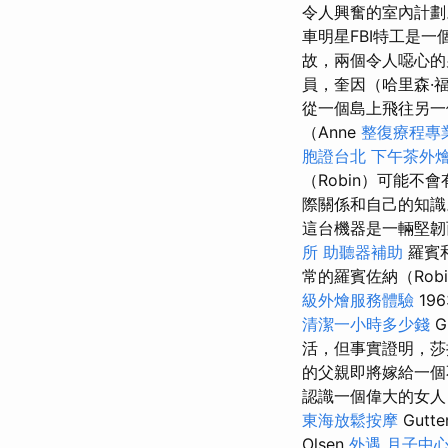
令人興奮的室內計
車明星FBI特工是
故，兩個令人噁心的
員，奎因（哈里森·福特
從一個島上飛往另
（Anne
整復療程專
胞證台北
下午茶外
（Robin）可能
際關係和自己的知識
這台機器是一輛堅韌
所
助聽器補助
羅賓
常的羅賓佐納（Rob
級外燴服務體驗
19
清潔一小時多少錢
G
活，但事實證明，莎
的父親即將嫁給一
認識一個偉大的女人
東海放鬆按摩
Gutte
Olsen
外遇
月子中