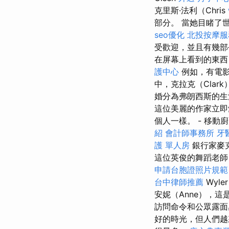
克里斯·法利（Chris
部分。 當她目睹了
seo優化
北投按摩服
受歡迎，並且有幾
在屏幕上看到的東西
護中心
例如，有電影
中，克拉克（Clark
婚分為弗朗西斯的生
這位美麗的作家立即
個人一樣。 - 移動
紹
會計師事務所
牙
護 單人房
銀行家麥克
這位英俊的舞蹈老師（
申請台胞證照片規範
台中律師推薦
Wyl
安妮（Anne），
訪問命令和公眾露面
好的時光，但人們越