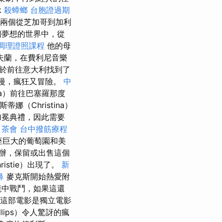
k
殺蟑螂
台胞證過期
和兩個從芝加哥到加利
個夢想的世界中，從
調理證照課程
他的母
夫蘭，在費利尼音樂
於前往意大利找到了
浪漫，瘋狂又冒險。
中
ina）前往巴塞羅那度
（Christina）
加冕典禮，因此需要
。
茶會
台中撥筋療程
一座巨大的葡萄園和美
辦，保留或出售這個
stie）出現了。
新
鼻
麥克斯開始熱愛附
境中戰鬥，如果這還
，這部電影是獨立電影
illips）令人驚訝的瘋