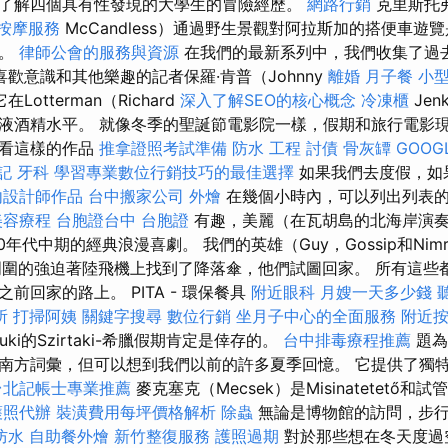
了解四個具有性發現的大學生的冒險經歷。
網路行銷
克里斯托弗
按摩服務
McCandless）通過野生景觀對阿拉斯加的搭便車遊
述。
律師公會的服務與資源
在我們的最新系列中，我們收集了過
喜歡意識和其他樂趣的記者保羅·肯普（Johnny
離婚
月子餐
小
Lotterman（Richard
深入了解SEO的核心概念
冷凍櫃
Jen
液酒精水平。 就像冬季的聖誕節電影院一樣，假期和旅行電影現
觀看這樣的作品
推拿證照考試準備
防水 工程
討債
骨灰罈
GOOG
記
牙科
學習專業數位行銷技巧的最佳選擇
如果我們去度假，如
內設計師作品
台中搬家公司
外燴
在幾個小時內，可以列出列表
美容療程
台胞證台中
台胞證
有趣，美麗（在瓦胡島的北海岸演
0年代中期的經典浪漫喜劇。 我們的英雄（Guy，Gossip和Nim
aton）周圍的強迫著陸飛機上找到了降落傘，他們試圖回家。 所有這些
前回家的路上。 PITA - 環保餐具
附近眼科
月嫂一天多少錢
所
打掃阿姨
關鍵字搜尋
數位行銷
坐月子中心的全面服務
附近
zuki的Szirtaki-希臘假期肯定是倖存的。
台中排毒療程推薦
題為
南方詞彙，但可以想到我們以前的許多夏季回憶。 它提供了獨
台北記帳士專業推薦
麥克塞克（Mecsek）是Misinatetető
護照代辦
裝潢費用每坪價格解析
除蟲
無論是博物館的訪問，步行
防水
自助餐外燴
新竹整復服務
護照過期
對於那些想在冬天度過