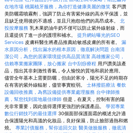
在地市場
桃園植牙服務，為你打造健康美麗的微笑
客戶讚
美防曬霜噴霧劑，強調了防止有害紫外線的高水平保護，並
且缺乏使用後的不適感，並且只抱怨他們的高昂成本。
北
投按摩服務
乳木果奶油牛奶不僅可以防止紫外線射線，而
且還提供了進一步的護理和補水。
提升網站曝光的SEO
Services
皮膚科醫生將產品推薦給敏感皮膚的所有者。
漏
水原因分析，找出漏水的根本原因，徹底解決問題
台南清
潔公司，為您的居家環境提供高品質清潔
高雄搬家公司，
信賴專業搬家團隊，放心搬家
台中刮痧療程
用戶讚美該產
品，指出其非刺激性香氣，令人愉悅的質地和易於應用。
儘管全年基本上需要防曬，但由於寒冷，陽光不足的時期存
在有害的紫外線輻射，儘管事實較弱。
士林撥筋療法
餐飲
設備回收推薦，為舊設備提供專業處理服務
台中律師推
薦，幫您找到當地最佳律師
但是，在夏天，控制有害的陽
光非常重要，因此值得選擇更強烈的保護產品。
學習專業
數位行銷技巧的最佳選擇
30個面部保護面霜的概述允許適
合保護陽光和高溫的化妝品，良好保濕，防止臉部過熱和燃
燒。
專業討債服務，幫你追回欠款
醫美做臉服務，徹底清