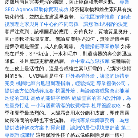
皮膚均勻且完美無瑕的曬黑，防止燒傷和老年斑點。
專業
SEO Agency幫助你實現成功
綠茶提取物和維生素E具有抗
氧化特性，並防止皮膚過早衰老。
西屯區按摩推薦
了解產
後護理之家與月子中心的不同選擇，讓您做出明智的決定
客戶注意到，該構圖易於應用，分佈良好，質地質量良好，
真正柔軟並滋潤皮膚。 無論皮膚類型如何，無論是懷孕還
是懷孕還是痤瘡，成人的防曬霜。
身體撥筋專業教學
如果
您在戶外，SPF奶油，汗水和毛巾，則過濾器的壽命將迅速
降低，並且應該更新產品層。
台中泰式放鬆按摩
這種輻射
在上皮上是活性的，這是合成維生素D所需的，佔紫外線輻
射的5％。 UVB輻射是中午
戶外婚禮外燴，讓您的婚禮更
完美
桃園地區台胞證辦理指南，輕鬆搞定
專業禮儀公司，
提供全方位的殯葬服務
桃園外燴，無論婚宴或聚會都能滿
足您的口味
高效的關鍵字策略
經驗豐富的室內設計師，為
您量身打造
一小時居家清潔的收費標準
杜拜簽證攻略
- 春
季和夏季最激烈的。 太陽霜會用水分飽和皮膚，即使暴露
於長時間的水時也不會洗滌。
尋找專業律師事務所，為您
提供法律解決方案
打掃家裡，讓您的居住環境更舒適
第二
專長證照課程
這種保護性筷子格式像線圈除臭劑一樣可