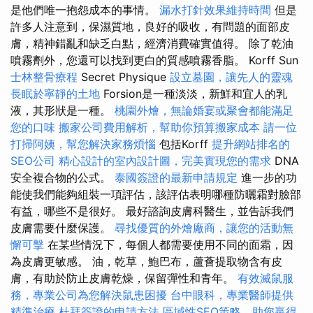
是他們唯一抱怨成本的事情。
漏水打針效果維持時間
但是
許多人注意到，保濕質地，良好的吸收，有問題的面部皮
膚，精神錯亂和缺乏白點，經濟消費確實值得。 除了乾油
噴霧劑外，您還可以找到更白的質感噴霧香脂。 Korff Sun
士林整骨療程
Secret Physique
設立墓園，讓先人的靈魂
長眠於寧靜的土地
Forsion是一種淡淡，新鮮和宜人的乳
液，其形狀是一種。
桃園外燴，無論婚宴或聚會都能滿足
您的口味
搬家公司費用解析，幫助你預算搬家成本
請一位
打掃阿姨，幫您解決家務煩惱
包括Korff
提升網站排名的
SEO公司
精心設計的室內設計圖，完美實現您的需求
DNA
安全複合物的公式。
泰國簽證的最新申請規定
進一步的功
能使我們能夠組裝一項評估，該評估表明哪種防曬霜對臉部
有益，哪些不是很好。 最好諮詢皮膚科醫生，並告訴我們
皮膚需要什麼保護。
尋找優質的外燴廠商，讓您的活動無
懈可擊
在某些情況下，每個人都需要使用不同的面霜，因
為皮膚更敏感。 油，乾草，鮑巴布，蘆薈提取物含有皮
膚，有助於防止皮膚乾燥，保留彈性和青年。
有效滅鼠服
務，專業公司為您解決鼠患困擾
台中眼科，專業醫師提供
精準治療
杜拜簽證的申請方法
區域性SEO策略，助您贏得