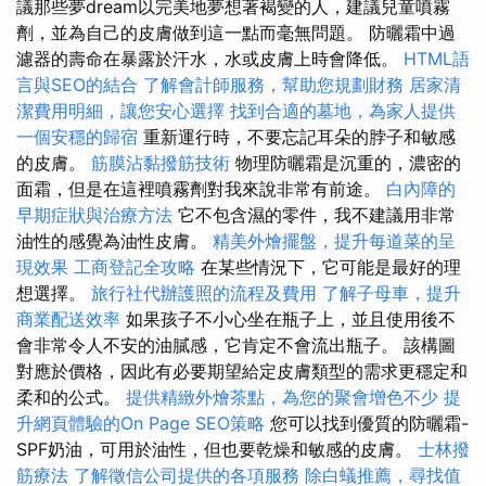
議那些夢dream以完美地夢想著褐變的人，建議兒童噴霧
劑，並為自己的皮膚做到這一點而毫無問題。 防曬霜中過
濾器的壽命在暴露於汗水，水或皮膚上時會降低。
HTML語
言與SEO的結合
了解會計師服務，幫助您規劃財務
居家清
潔費用明細，讓您安心選擇
找到合適的墓地，為家人提供
一個安穩的歸宿
重新運行時，不要忘記耳朵的脖子和敏感
的皮膚。
筋膜沾黏撥筋技術
物理防曬霜是沉重的，濃密的
面霜，但是在這裡噴霧劑對我來說非常有前途。
白內障的
早期症狀與治療方法
它不包含濕的零件，我不建議用非常
油性的感覺為油性皮膚。
精美外燴擺盤，提升每道菜的呈
現效果
工商登記全攻略
在某些情況下，它可能是最好的理
想選擇。
旅行社代辦護照的流程及費用
了解子母車，提升
商業配送效率
如果孩子不小心坐在瓶子上，並且使用後不
會非常令人不安的油膩感，它肯定不會流出瓶子。 該構圖
對應於價格，因此有必要期望給定皮膚類型的需求更穩定和
柔和的公式。
提供精緻外燴茶點，為您的聚會增色不少
提
升網頁體驗的On Page SEO策略
您可以找到優質的防曬霜-
SPF奶油，可用於油性，但也要乾燥和敏感的皮膚。
士林撥
筋療法
了解徵信公司提供的各項服務
除白蟻推薦，尋找值