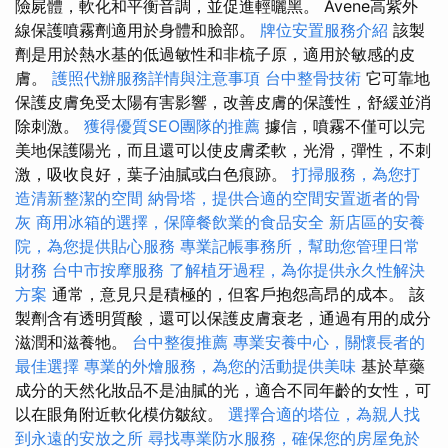
險屍體，軟化和平衡音調，並促進輕曬黑。 Avene高紫外
線保護噴霧劑適用於身體和臉部。
牌位安置服務介紹
該製
劑是用於熱水基的低過敏性和非梳子原，適用於敏感的皮
膚。
護照代辦服務詳情與注意事項
台中整骨技術
它可靠地
保護皮膚免受太陽有害影響，改善皮膚的保護性，舒緩並消
除刺激。
獲得優質SEO團隊的推薦
據信，噴霧不僅可以完
美地保護陽光，而且還可以使皮膚柔軟，光滑，彈性，不刺
激，吸收良好，葉子油膩或白色痕跡。
打掃服務，為您打
造清新整潔的空間
納骨塔，提供合適的空間安置逝者的骨
灰
商用冰箱的選擇，保障餐飲業的食品安全
新店區的安養
院，為您提供貼心服務
專業記帳事務所，幫助您管理日常
財務
台中市按摩服務
了解植牙過程，為你提供永久性解決
方案
通常，意見只是積極的，但客戶抱怨高昂的成本。 該
製劑含有透明質酸，還可以保護皮膚衰老，通過有用的成分
滋潤和滋養牠。
台中整復推薦
專業安養中心，關懷長者的
最佳選擇
專業的外燴服務，為您的活動提供美味
基於草藥
成分的天然化妝品不是油膩的光，適合不同年齡的女性，可
以在眼角附近軟化模仿皺紋。
選擇合適的塔位，為親人找
到永遠的安放之所
尋找專業防水服務，確保您的房屋免於