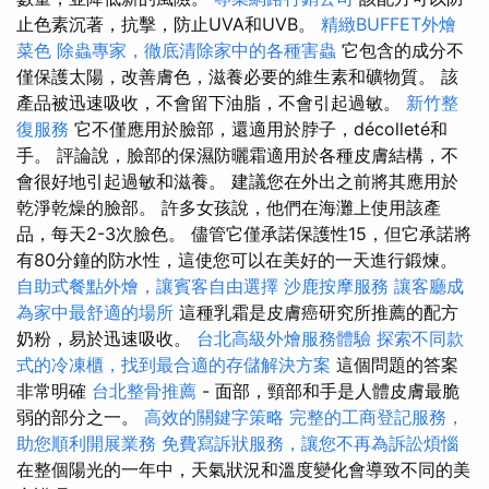
止色素沉著，抗擊，防止UVA和UVB。
精緻BUFFET外燴
菜色
除蟲專家，徹底清除家中的各種害蟲
它包含的成分不
僅保護太陽，改善膚色，滋養必要的維生素和礦物質。 該
產品被迅速吸收，不會留下油脂，不會引起過敏。
新竹整
復服務
它不僅應用於臉部，還適用於脖子，décolleté和
手。 評論說，臉部的保濕防曬霜適用於各種皮膚結構，不
會很好地引起過敏和滋養。 建議您在外出之前將其應用於
乾淨乾燥的臉部。 許多女孩說，他們在海灘上使用該產
品，每天2-3次臉色。 儘管它僅承諾保護性15，但它承諾將
有80分鐘的防水性，這使您可以在美好的一天進行鍛煉。
自助式餐點外燴，讓賓客自由選擇
沙鹿按摩服務
讓客廳成
為家中最舒適的場所
這種乳霜是皮膚癌研究所推薦的配方
奶粉，易於迅速吸收。
台北高級外燴服務體驗
探索不同款
式的冷凍櫃，找到最合適的存儲解決方案
這個問題的答案
非常明確
台北整骨推薦
- 面部，頸部和手是人體皮膚最脆
弱的部分之一。
高效的關鍵字策略
完整的工商登記服務，
助您順利開展業務
免費寫訴狀服務，讓您不再為訴訟煩惱
在整個陽光的一年中，天氣狀況和溫度變化會導致不同的美