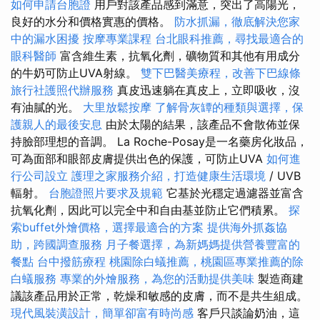
如何申請台胞證
用戶對該產品感到滿意，突出了高陽光，
良好的水分和價格實惠的價格。
防水抓漏，徹底解決您家
中的漏水困擾
按摩專業課程
台北眼科推薦，尋找最適合的
眼科醫師
富含維生素，抗氧化劑，礦物質和其他有用成分
的牛奶可防止UVA射線。
雙下巴醫美療程，改善下巴線條
旅行社護照代辦服務
真皮迅速躺在真皮上，立即吸收，沒
有油膩的光。
大里放鬆按摩
了解骨灰罈的種類與選擇，保
護親人的最後安息
由於太陽的結果，該產品不會散佈並保
持臉部理想的音調。 La Roche-Posay是一名藥房化妝品，
可為面部和眼部皮膚提供出色的保護，可防止UVA
如何進
行公司設立
護理之家服務介紹，打造健康生活環境
/ UVB
輻射。
台胞證照片要求及規範
它基於光穩定過濾器並富含
抗氧化劑，因此可以完全中和自由基並防止它們積累。
探
索buffet外燴價格，選擇最適合的方案
提供海外抓姦協
助，跨國調查服務
月子餐選擇，為新媽媽提供營養豐富的
餐點
台中撥筋療程
桃園除白蟻推薦，桃園區專業推薦的除
白蟻服務
專業的外燴服務，為您的活動提供美味
製造商建
議該產品用於正常，乾燥和敏感的皮膚，而不是共生組成。
現代風裝潢設計，簡單卻富有時尚感
客戶只談論奶油，這