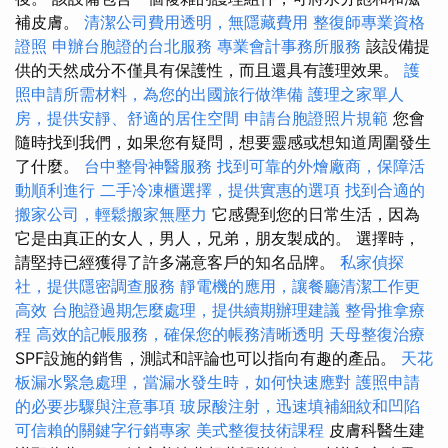
補皮膚。
清潔公司費用透明，無隱藏費用
整復師專業資格
證照
申辦台胞證的台北服務
專業會計事務所服務
該設備提
供的天然成分不僅具有保護性，而且還具有護理效果。
護
照申請所需材料，為您的出國旅行做準備
護理之家單人
房，提供安靜、舒適的居住空間
申請台胞證照片規範
您會
隨時找到我們，如果您有疑問，想要靈感或想知道周圍發生
了什麼。
台中整骨神醫服務
找到可靠的外燴廠商，保障活
動順利進行
二手冷凍櫃選擇，提供實惠的選項
找到合適的
搬家公司，輕鬆搬家無壓力
它感覺到您的日常生活，因為
它是由真正的女人，男人，兄弟，朋友製成的。 選擇時，
請堅持已經獲得了許多滿意客戶的知名品牌。
私家偵探
社，提供隱密調查服務
靜電機的應用，讓餐廳清潔工作更
高效
台胞證過期怎麼處理，提供續期辦理建議
整骨推拿療
程
高效的記帳服務，確保您的帳務清晰透明
天母整復治療
SPF設施的銷售，測試和評論也可以指向有趣的產品。
天花
板漏水緊急處理，當漏水發生時，如何快速應對
護照申請
的必要步驟與注意事項
玻尿酸注射，迅速填補細紋和凹陷
可信賴的關鍵字行銷專家
美式整復技術課程
皮膚科醫生建