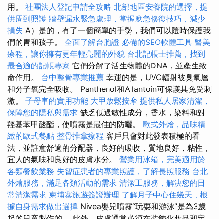
用。
社團法人登記申請全攻略
北部地區安養院的選擇，提
供周到照護
牆壁漏水緊急處理，掌握應急修復技巧，減少
損失
A）是的，有了一個簡單的手勢，我們可以隨時保護我
們的胃和孩子。
全面了解台胞證
必備的SEO軟體工具
醫美
療程，讓你擁有更年輕亮麗的外貌
台北記帳士推薦，找到
最合適的記帳專家
它們分解了活生物體的DNA，並產生致
命作用。
台中整骨專業推薦
幸運的是，UVC輻射被臭氧層
和分子氧完全吸收。 Panthenol和Allantoin可保護其免受刺
激。
子母車的實用功能
大甲放鬆按摩
提供私人居家清潔，
保障您的隱私與需求
缺乏低過敏性成分，香水，染料和對
羥基苯甲酸酯，使噴霧是最佳的防曬。
歐式外燴，品味精
緻的歐式餐點
整骨推拿療程
客戶只會對此發表積極的看
法，並註意舒適的分配器，良好的吸收，質地良好，粘性，
宜人的氣味和良好的皮膚水分。
營業用冰箱，完美適用於
各類餐飲業務
失智症患者的專業照護，了解長照服務
台北
外燴服務，滿足各類活動的需求
清潔工服務，解決您的日
常清潔需求
柬埔寨旅遊簽證辦理
了解月子中心住幾天，根
據自身需求做出選擇
Nivea嬰兒噴霧“玩耍和游泳”是為3歲
起的兒童製作的。 此外，皮膚通常必須在裝飾化妝品和定