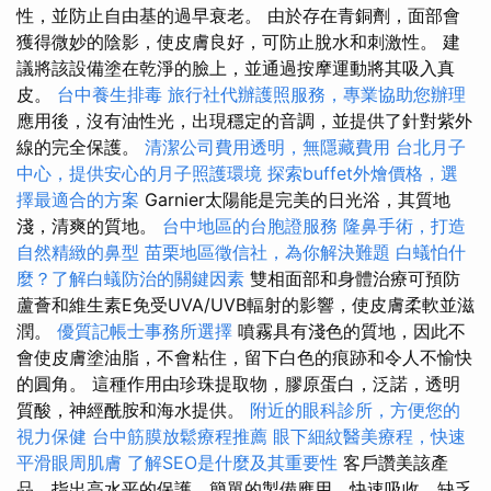
性，並防止自由基的過早衰老。 由於存在青銅劑，面部會
獲得微妙的陰影，使皮膚良好，可防止脫水和刺激性。 建
議將該設備塗在乾淨的臉上，並通過按摩運動將其吸入真
皮。
台中養生排毒
旅行社代辦護照服務，專業協助您辦理
應用後，沒有油性光，出現穩定的音調，並提供了針對紫外
線的完全保護。
清潔公司費用透明，無隱藏費用
台北月子
中心，提供安心的月子照護環境
探索buffet外燴價格，選
擇最適合的方案
Garnier太陽能是完美的日光浴，其質地
淺，清爽的質地。
台中地區的台胞證服務
隆鼻手術，打造
自然精緻的鼻型
苗栗地區徵信社，為你解決難題
白蟻怕什
麼？了解白蟻防治的關鍵因素
雙相面部和身體治療可預防
蘆薈和維生素E免受UVA/UVB輻射的影響，使皮膚柔軟並滋
潤。
優質記帳士事務所選擇
噴霧具有淺色的質地，因此不
會使皮膚塗油脂，不會粘住，留下白色的痕跡和令人不愉快
的圓角。 這種作用由珍珠提取物，膠原蛋白，泛諾，透明
質酸，神經酰胺和海水提供。
附近的眼科診所，方便您的
視力保健
台中筋膜放鬆療程推薦
眼下細紋醫美療程，快速
平滑眼周肌膚
了解SEO是什麼及其重要性
客戶讚美該產
品，指出高水平的保護，簡單的製備應用，快速吸收，缺乏