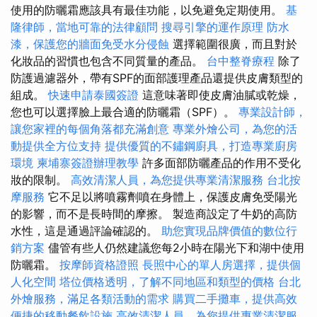
使用的防曬霜應該具有最佳功能，以免避免定期使用。
基
隆律師，當地可靠的法律顧問
搜尋引擎的運作原理
防水
漆，保護您的牆面免受水分侵蝕
選擇範圍很廣，而且對於
化妝品的習慣也包含不同質量的產品。
台中整脊療程
除了
防護過濾器外，帶有SPF的面部護理產品還提供皮膚類型的
組成。
快速申請泰國簽證
這意味著即使皮膚油膩或乾燥，
您也可以選擇臉上最合適的防曬霜（SPF）。
專業設計師，
讓您家裡的每個角落都充滿創意
專業外燴公司，為您的活
動提供全方位支持
提供優質的不鏽鋼廚具，打造專業廚房
環境
柬埔寨簽證辦理教學
許多面部防曬產品的作用不受化
妝的限制。
高效清潔人員，為您提供專業清潔服務
台北按
摩服務
它不足以將噴霧劑噴在身體上，保護皮膚免受陽光
的影響，而不是長時間的摩擦。 製造商設定了牛奶的高防
水性，這是通過評論確認的。
助您實現品牌價值的數位行
銷方案
儘管有些人仍然建議您每2小時在陽光下和湖中使用
防曬霜。
按摩師資格證照
長照中心的單人房選擇，提供個
人化空間
塔位價格透明，了解不同地區和類型的價格
台北
外燴服務，滿足各類活動的需求
購買二手攤車，提供高效
便捷的移動餐飲設施
高效清潔人員，為您提供專業清潔服