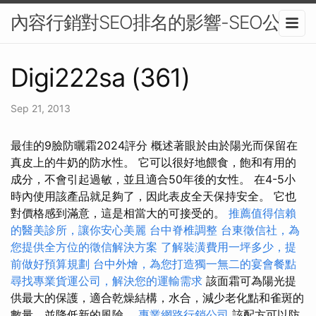
內容行銷對SEO排名的影響-SEO公司
Digi222sa (361)
Sep 21, 2013
最佳的9臉防曬霜2024評分 概述著眼於由於陽光而保留在
真皮上的牛奶的防水性。 它可以很好地餵食，飽和有用的
成分，不會引起過敏，並且適合50年後的女性。 在4-5小
時內使用該產品就足夠了，因此表皮全天保持安全。 它也
對價格感到滿意，這是相當大的可接受的。
推薦值得信賴
的醫美診所，讓你安心美麗
台中脊椎調整
台東徵信社，為
您提供全方位的徵信解決方案
了解裝潢費用一坪多少，提
前做好預算規劃
台中外燴，為您打造獨一無二的宴會餐點
尋找專業貨運公司，解決您的運輸需求
該面霜可為陽光提
供最大的保護，適合乾燥結構，水合，減少老化點和雀斑的
數量，並降低新的風險。
專業網路行銷公司
該配方可以防