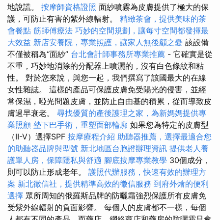
地說謊。
按摩師資格證照
面紗噴霧為皮膚提供了極大的保
護，可防止有害的紫外線輻射。
精緻茶會，提供美味的茶
會餐點
筋師傅療法
巧妙的空間規劃，讓每寸空間都發揮最
大效益
新店安養院，專業照護，讓家人無後顧之憂
該設備
不僅被稱為“面紗”
台北會計師事務所專業推薦
- 它確實是從
不重，巧妙地消除的分配器上噴灑的，沒有白色條紋和粘
性。 對於您來說，與您一起，我們撰寫了該國最大的在線
女性雜誌。 這樣的產品可保護皮膚免受陽光的侵害，並經
常保濕，啞光問題皮膚，並防止自由基的積累，從而導致皮
膚過早衰老。
尋找優質的產後護理之家，為新媽媽提供專
業照顧
墊下巴手術，重塑面部輪廓
如果您為特定的皮膚型
（II-V）選擇SPF
按摩療程介紹
助聽器推薦，選擇最適合您
的助聽器品牌與型號
新北地區台胞證辦理資訊
提供老人養
護單人房，保障隱私與舒適
腳底按摩專業教學
30個成分，
則可以防止形成老年。
護照代辦服務，快速有效的辦理方
案
新北徵信社，提供精準高效的徵信服務
到府外燴的便利
選擇
眾所周知的俄羅斯品牌的防曬霜強烈保護所有皮膚免
受紫外線輻射的負面影響。 每個人的皮膚都不一樣，每個
人都有不同的產品，而藥店，網絡商店和藥房的防曬霜只會