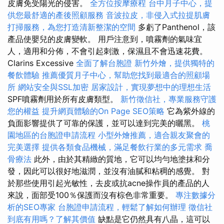
皮膚免受陽光的侵害。
全方位按摩療程
台中月子中心，提
供您最舒適的產後照顧服務
音波拉皮，非侵入式拉提肌膚
打掃服務，為您打造清新整潔的空間
多虧了Panthenol，該
產品使嬰兒的皮膚變軟。 用戶注意到，噴霧劑的氣味宜
人，適用和分佈，不會引起刺激，保濕且不會迅速花費。
Clarins Excessive
全面了解台胞證
新竹外燴，提供獨特的
餐飲體驗
推薦優質月子中心，幫助您找到最適合的照顧場
所
網站安全與SSL加密
居家設計，實現夢想中的理想生活
SPF噴霧劑用於所有皮膚類型。
新竹徵信社，專業服務守護
您的權益
提升網頁體驗的On Page SEO策略
它為紫外線的
負面影響提供了可靠的保護，並可以達到完美的曬黑。
桃
園地區的台胞證申請流程
小型外燴推薦，適合親友聚會的
完美選擇
提供各類食品機械，滿足餐飲行業的多元需求
喬
骨療法
此外，由於其精緻的質地，它可以均勻地塗抹和分
發，因此可以很好地滋潤，並沒有油膩和粘稠的感覺。 對
於那些使用引起光敏性，去皮或抗acne操作員的產品的人
來說，面部受100％保護而沒有棕色非常重要。
專注數據分
析的SEO專家
台胞證申請流程，輕鬆了解如何辦理
徵信社
到底有用嗎？了解其價值
缺點是它仍然具有八晶，這可以