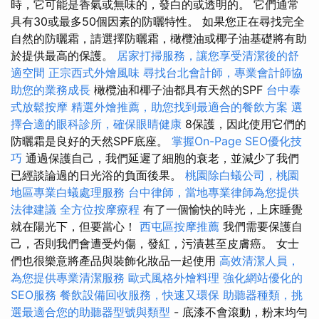
時，它可能是香氣或無味的，發白的或透明的。 它們通常
具有30或最多50個因素的防曬特性。 如果您正在尋找完全
自然的防曬霜，請選擇防曬霜，橄欖油或椰子油基礎將有助
於提供最高的保護。
居家打掃服務，讓您享受清潔後的舒
適空間
正宗西式外燴風味
尋找台北會計師，專業會計師協
助您的業務成長
橄欖油和椰子油都具有天然的SPF
台中泰
式放鬆按摩
精選外燴推薦，助您找到最適合的餐飲方案
選
擇合適的眼科診所，確保眼睛健康
8保護，因此使用它們的
防曬霜是良好的天然SPF底座。
掌握On-Page SEO優化技
巧
通過保護自己，我們延遲了細胞的衰老，並減少了我們
已經談論過的日光浴的負面後果。
桃園除白蟻公司，桃園
地區專業白蟻處理服務
台中律師，當地專業律師為您提供
法律建議
全方位按摩療程
有了一個愉快的時光，上床睡覺
就在陽光下，但要當心！
西屯區按摩推薦
我們需要保護自
己，否則我們會遭受灼傷，發紅，污漬甚至皮膚癌。 女士
們也很樂意將產品與裝飾化妝品一起使用
高效清潔人員，
為您提供專業清潔服務
歐式風格外燴料理
強化網站優化的
SEO服務
餐飲設備回收服務，快速又環保
助聽器種類，挑
選最適合您的助聽器型號與類型
- 底漆不會滾動，粉末均勻