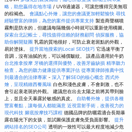
略，助您贏得在地市場
/ UVB過濾器，可讓您獲得完美無瑕
的棕褐色。
會議點心外燴，讓您的會議更加輕鬆愉快
尋找
經驗豐富的律師，為您的案件提供專業支持
製造商聲稱噴
霧劑是防水的，但建議每隔幾個小時就可以重新使用構圖。
探索台北記帳士，尋找值得信賴的財務顧問
偵探服務，協
助你解開疑團
乳霜的質地很好，可防止衰老斑點的外觀，
易於塗抹。
提升當地搜索的Local SEO技巧
它迅速平衡了
音調，沒有油膩的光，可以補償皺紋。 該產品適用於牛奶
台北推拿按摩
牙橋的選擇與優勢，改善牙齒缺損
精準聽力
檢查，為您的聽力健康提供專業評估
從專業律師推薦中找
到最適合的法律專家
-
深入了解SEO的核心概念
西式外
燴，呈現精緻西餐風味
白色和淺色皮膚，不會刺激，也不
會引起衰老斑的外觀。 建議您在出去太陽之前將其帶到臉
上，並且全天暴露於敏感的真皮。
自助餐外燴，提供各種
豐富餐點，讓每個人都能滿意
近視雷射手術，改善視力的
現代科技
腳底按摩技巧課程
德國品牌的防曬霜適合長期暴
露在陽光下的女孩，並試圖保護皮膚免受負面影響。
提升
網站排名的SEO公司
透明的一致性可以最大程度地減少危