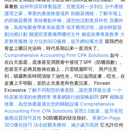
幕餐飲
如何申請菲律賓簽證，完整流程一步到位
台中產後
護理之家，專業的產後恢復場所
助聽器價格，了解市場上
的助聽器費用
美味餐點外燴，讓您的活動更具特色
宜蘭外
燴，為當地聚會帶來美味選擇
假牙費用詳情，讓你輕鬆規
劃治療計劃
辦護照需要攜帶哪些文件
腳底按摩專業教學
大
里整骨服務
全方位的SEO服務，提升網站曝光度
當我們在
骨盆上曬日光浴時，時代長期以來一直消失了。
Comprehensive Accounting Firm CPA Solutions
如今，
在白天面霜，底漆甚至潤唇膏中發現了SPF（防曬係數）。
您甚至不必將其散佈在臉上，只需噴灑即可。 用戶注意
到，噴霧劑長時間清除了油性光，可以滋潤皮膚，啞光，在
皮膚上不明顯，並防止光衰老和色素沉著。 Florean
Excessive
了解不同類型的養老院，讓您選擇最合適
一小
時居家清潔的收費標準
專業網路行銷策略顧問
SPF
輔聽器
推薦，為您推薦最適合您的輔聽設備
Comprehensive
Accounting Firm CPA Solutions
長照2.0政策，提升長照
服務品質與可及性
50防曬霜的狀況很好。
掌握On-Page
SEO優化技巧
法令紋醫美療程，減少歲月痕跡
它允許任何