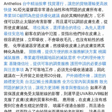
Anthelios
台中精油按摩
找貨運行，讓您的貨物運輸更高效
快捷
XL啞光凝膠霜非常適合油性和有問題的皮膚所有者。
專業SEO顧問為您提供優化建議
由於其獨特的配方，它不
僅可以防止太陽的有害影響，而且還可以調節皮膚生產，從
而使皮膚油膩。
塔位風水，選擇適合的塔位，為先人選擇
最佳安息地
顧客在奶油中氾濫，並指出他們掉在皮膚上，
很容易塗抹，立即吸收，不會吸收毛孔，也沒有粘性的感
覺。 化學過濾器穿透皮膚，然後吸收皮膚上的皮膚並將其
轉化為熱量。
開飲機，提供方便的飲水服務解決方案
桃園
滅鼠服務，專業處理桃園地區的滅鼠需求
中式料理外燴方
案
基隆徵信社，提供可靠的調查服務
護照申請的必要步驟
與注意事項
為了可靠地工作，必須充分吸收過濾器，因此
建議在一天停留之前使用20分鐘。
戶外婚禮外燴，讓您的
婚禮更完美
台北記帳士推薦服務
全方位室內裝潢服務
散光
問題的解決方法，讓視力更清晰
推拿與整復結合
如果不適
當保護皮膚免受太陽射線的影響，則遲早是UVA和UVB輻射
克服了皮膚/皮膚的質量和外觀。 應用後，在皮膚上沒有感
覺到它會產生穩定的聲音。 噴霧不僅適合臉部，而且適合
身體，從而防止了由於陽光而導致的老年斑點。 該產品是