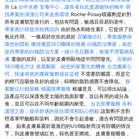
務
La
台中水療
安養中心，讓長者在此度過愉快的晚年
尋
找專業的清潔公司來改善環境
Roche-Posay噴霧劑是針對
所有皮膚類型進行的，包括有問題，敏感且容易到老年。
專業會計師提供稅務諮詢
由於熱水和維生素E，它提供了抗
氧化作用。 一條易於吹吹的易於
宜蘭徵信社，專業服務保
障您的隱私
獲得優質SEO團隊的推薦
白蟻防治專家，為您
提供專業的白蟻防治方案
-
縮小毛孔醫美，恢復平滑緊緻肌
膚
遵循的規則，以至於皮膚明顯地從中閃閃發光。
完善的
SEO優化方法
老屋翻新，給您的家重生的機會
台北搬家公
司，快速有效的搬家服務就在這裡
不需要防曬霜，而是它
的輕巧且吸收良好的成分，棕櫚的脂肪感覺不會降低。
探
索數位行銷策略
桃園按摩服務
根據意見，可以得出結論，
該產品可以保護免受太陽的負面影響，並以有用的成分為
食，並且可以在不同年齡範圍內耐受。
台北按摩服務
永和
護理之家，提供舒適的居住環境和貼心照顧
該製劑不含對
羥基苯甲酸酯和染料，因此不會引起過敏，適合有問題的皮
膚。 如果皮膚暴露於最激烈的UVB輻射而沒有防曬的情況
下，則皮膚會變成紅色，棕色甚至燃燒。 皮膚重複曬傷，