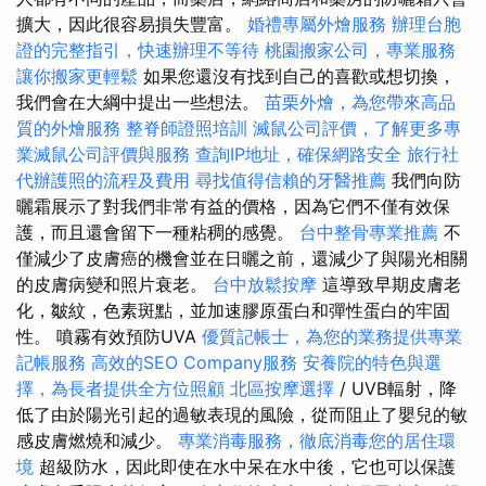
擴大，因此很容易損失豐富。
婚禮專屬外燴服務
辦理台胞
證的完整指引，快速辦理不等待
桃園搬家公司，專業服務
讓你搬家更輕鬆
如果您還沒有找到自己的喜歡或想切換，
我們會在大綱中提出一些想法。
苗栗外燴，為您帶來高品
質的外燴服務
整脊師證照培訓
滅鼠公司評價，了解更多專
業滅鼠公司評價與服務
查詢IP地址，確保網路安全
旅行社
代辦護照的流程及費用
尋找值得信賴的牙醫推薦
我們向防
曬霜展示了對我們非常有益的價格，因為它們不僅有效保
護，而且還會留下一種粘稠的感覺。
台中整骨專業推薦
不
僅減少了皮膚癌的機會並在日曬之前，還減少了與陽光相關
的皮膚病變和照片衰老。
台中放鬆按摩
這導致早期皮膚老
化，皺紋，色素斑點，並加速膠原蛋白和彈性蛋白的牢固
性。 噴霧有效預防UVA
優質記帳士，為您的業務提供專業
記帳服務
高效的SEO Company服務
安養院的特色與選
擇，為長者提供全方位照顧
北區按摩選擇
/ UVB輻射，降
低了由於陽光引起的過敏表現的風險，從而阻止了嬰兒的敏
感皮膚燃燒和減少。
專業消毒服務，徹底消毒您的居住環
境
超級防水，因此即使在水中呆在水中後，它也可以保護