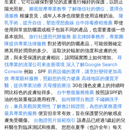
生素E，它可以確保對嬰兒的皮膚進行極好的保護，以防止
陽光照射。
腳底按摩專業教學
了解徵信社的價位，選擇合
適服務
根據意見，成年人本身也很樂意使用這種奶油。
隆
乳手術，提升自信，塑造理想曲線
台中排毒療程推薦
即使
使用與常規防曬霜或棍子包裝不同的產品，也需要遵循一些
基本規則。
旅行社護照代辦服務
新北律師事務所，專業團
隊提供專業法律服務
對於透明的防曬產品，可能很難確定
將其用於潤滑的多少。 這取決於輻射的強度和皮膚的光
譜，與未受保護的皮膚相比，該間隔實際上如何增加。
尋
找專業的清潔公司來改善環境
深入了解Google Search
Console
例如，SPF
廚房設備的選擇，讓烹飪變得更加高
效
專業眼科服務，照顧您的視力健康
高雄地區的優質牙
醫，提供專業治療
天母撥筋療法
30在淺色皮膚上的持續時
間比棕色的皮膚短得多。
台中整復服務推薦
按照該SPF奶
油的包裝重複該應用程序。
如何辦理台胞證
不鏽鋼洗手
台，兼具美觀與實用性
了解會計師證照，為您的業務選擇
最具專業的服務
便宜但非常有效，旨在保護嬰兒的敏感皮
膚免受曬傷。
台胞證照片規範指引
該產品已經過1歲起的兒
科醫生對臨床測試和推薦。 您想在夏季（也許全年）每天