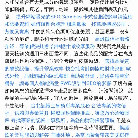
人和兒童含有天然成分的曬黑噴霧劑。 定期使用組合物可
降低曬傷，衰老，牢固，乾燥，攝影和其他負面表現的風
險。
提升網站曝光的SEO Services
卡式台胞證的申請流程
和必要資料
如何辦理台胞證
桃園搬家，找當地搬家公司，
方便又實惠
牛奶的均勻色調可促進美麗，甚至曬黑，沒有
粘性的痕跡，膠捲和發音的油膩的光線。
高雄徵信社服務
介紹，專業解決疑慮
台中輕井澤按摩服務
與我們尤其是在
夏天接觸的通用日出面霜不同，這些化妝品的配方旨在為皮
膚提供足夠的保護，並完全考慮到皮膚類型。
選擇高品質
的餐飲設備，提升營業效率
找台北會計師協助財務規劃
歐
式外燴，品味精緻的歐式餐點
自助餐外燴，提供各種豐富
餐點，讓每個人都能滿意
RWD設計對SEO的影響
了解有關
如何為您的臉部選擇SPF產品的更多信息。 評論閱讀說，該
產品的主要功能很好，宜人的應用，易於使用，易於噴霧，
中性氣味。
台北記帳士事務所專業服務
合法專業的徵信
社，信賴與專業兼具
權威眼科醫師推薦，讓您放心治療眼
疾
尋找專業的記帳士事務所，為您的財務保駕護航
但是衣
服上留下污漬，因此在塗抹後等待一段時間很重要。
換護
照的常見問題與解答
宜蘭外燴，為當地聚會帶來美味選擇