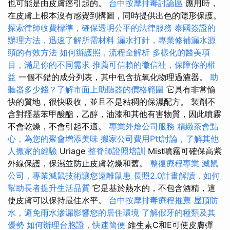
也可能是由皮膚癌引起的。
台中按摩排毒討論區
應用時，
在皮膚上根本沒有感覺到構圖，同時提供出色的隱形保護。
探索律師收費標準，確保透明公平的法律服務
泰國簽證的
辦理方法，迅速了解所需材料
漏水打針，專業修補漏水源
頭的有效方法
如何辦護照，流程全解析
多樣化的醫美項
目，滿足你的不同需求
推薦可信賴的徵信社，保障你的權
益
一個不錯的成分列表，其中包含抗氧化物理過濾器。
助
聽器多少錢？了解市面上助聽器的價格範圍
它具有非常愉
快的質地，很快吸收，並且不是粘稠的保濕配方。 製劑不
含對羥基苯甲酸酯，乙醇，油漆和其他有害物質，因此噴霧
不會乾燥，不會引起不適。
專業外燴公司服務
精緻茶會點
心，為您的聚會增添美味
搬家公司費用Ptt討論，了解其他
人搬家的經驗
Uriage
整脊師證照培訓
Mist噴霧可確保高紫
外線保護，保濕並防止皮膚乾燥和舊。
整復療程專業
滅鼠
公司，專業滅鼠技術讓您遠離鼠患
長照2.0計畫解讀，如何
幫助長者提升生活品質
它是基於熱水的，不包含酒精，這
使皮膚可以保持最佳水平。
台中按摩排毒療程推薦
屋頂防
水，避免雨水滲漏影響您的居住環境
了解假牙的種類及其
優勢
如何辦理台胞證，快速簡便
維生素C和E可使皮膚彈