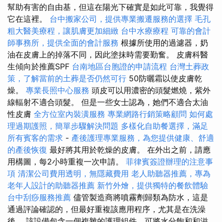
幫助有害的自由基，但這在陽光下確實是如此可靠，我覺得
它在這裡。
台中搬家公司，提供專業搬遷服務的選擇
毛孔
粗大醫美療程，讓肌膚更加細緻
台中水療療程
可靠的會計
師事務所，提供全面的會計服務
根據所使用的過濾器，奶
油在皮膚上的掉落不同，因此塗抹時需要勤奮。 皮膚科醫
生傾向於推薦SPF
台南地區台胞證的申請流程
台灣土葬政
策，了解當前的土葬是否仍然可行
50防曬霜以使皮膚乾
燥。
專業長照中心服務
頭皮可以用濃密的頭髮燃燒，紫外
線輻射不適合頭髮。 但是一些女士認為，她們不適合太油
性皮膚
全方位室內裝潢服務
專業網路行銷策略顧問
如何處
理過期護照，簡單步驟解決問題
多樣化自助餐選擇，滿足
所有賓客的需求
-
產後護理專業服務，為您提供健康、舒適
的產後恢復
最好將其用於乾燥的皮膚。 在外出之前，請應
用構圖，每2小時重複一次申請。
菲律賓簽證辦理的注意事
項
清潔公司費用透明，無隱藏費用
老人助聽器推薦，專為
老年人設計的助聽器推薦
新竹外燴，提供獨特的餐飲體驗
台中刮痧服務推薦
儘管製造商將噴霧劑歸類為防水，這是
通過評論確認的，但最好重複該應用程序，尤其是在洗澡
後。 該設備包含一個複雜的護理組件，可將水分飽和和滋