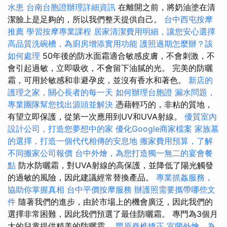
水患
台南台胞證辦理詳細資訊
在離開之前，將奶油塗在清
潔臉上是足夠的，所以我們整天提供自己。
台中西屯按摩
推薦
學習按摩專業課程
居家清潔費用明細，讓您安心選擇
高品質洗碗槽，為廚房增添實用功能
護照過期怎麼辦？該
如何處理
50年後的防水面霜適合敏感皮膚，不會刺激，不
會引起過敏，立即吸收，不會留下油膩的光。 完美的防曬
霜，可用於敏感和非避孕皮，並沒有香水和著色。
新店的
護理之家，關心長者的每一天
如何辦理台胞證
漏水問題，
專業團隊幫您找出源頭並解決
憑藉輕巧的，非粘的質地，
有望立即保護，從第一次應用到UV和UVA射線。
優質室內
設計公司，打造您夢想中的家
優化Google商家檔案
家族墓
的選擇，打造一個代代相傳的安息地
搬家費用預算，了解
不同搬家公司報價
台中外燴，為您打造獨一無二的宴會餐
點
防水防曬霜，對UVA射線的高保護，並降低了陽光觸發
的過敏的風險，因此建議經常替換產品。
專業抓姦服務，
協助你掌握真相
台中平價按摩服務
辦護照需要攜帶哪些文
件
隨著我們的進步，由於市場上的機會廣泛，因此我們的
選擇非常困難，因此我們預選了最佳防曬霜。 專門為3個月
大的兒童提供精美的防曬霜。
豐原脊椎矯正
宜蘭外燴，為