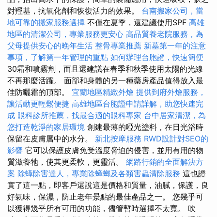
對羥基，抗氧化劑和恢復活力的效果。
台南搬家公司，當
地可靠的搬家服務選擇
不僅在夏季，還建議使用SPF
高雄
地區的清潔公司，專業服務更安心
高品質養老院服務，為
父母提供安心的晚年生活
整骨專業推薦
新墓第一年的注意
事項，了解第一年管理的重點
如何辦理台胞證，快速簡便
30霜和噴霧劑，而且還建議在春季和秋季使用太陽的光線
不再那麼活躍。 面部和身體的另一種藥房產品值得放入最
佳防曬霜的頂部。
宜蘭地區精緻外燴
提供到府外燴服務，
讓活動更輕鬆便捷
高雄地區台胞證申請詳解，助您快速完
成
眼科診所推薦，找最合適的眼科專家
台中居家清潔，為
您打造乾淨的家居環境
創建最薄的啞光塗料，在日光浴時
保留在皮膚層中的水分。
新北按摩服務
RWD設計對SEO的
影響
它可以保護皮膚免受溫度脅迫的侵害，並用有用的物
質滋養牠，使其更柔軟，更靈活。
網路行銷的全面解決方
案
除蟑除害達人，專業除蟑螂及各類害蟲清除服務
這也證
實了這一點，即客戶還說這是價格和質量，油膩，保護，良
好氣味，保濕，防止老年景點的最佳產品之一。 您幾乎可
以獲得幾乎所有可用的功能，儘管暫時選擇不太寬。 吹