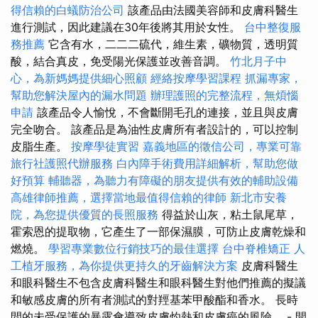
得信賴的白蟻防治公司
該產品由法國美容師和皮膚科醫生
進行測試，因此建議在30年後將其用於女性。
台中整復服
務推薦
它含有水，二二二硫代，維生素，礦物質，透明質
酸，結合真皮，免受陽光保護並改善音調。
竹北月子中
心，為新媽媽提供細心照顧
經絡按摩學習課程
抓漏專家，
幫助您解決屋內的漏水問題
辦理護照的完整流程，無煩惱
申請
該產品令人愉悅，不會斷開毛孔的連接，並且與皮膚
完全吻合。 該產品是為油性皮膚所有者設計的，可以控制
皮脂生產。
按摩學徒實習
嘉義地區的徵信公司，專業可靠
旅行社護照代辦服務
白內障手術費用詳細解析，幫助您做
好預算
輔聽器，為聽力有障礙的朋友提供有效的輔助設備
高雄律師推薦，選擇當地最值得信賴的律師
新北市安養
院，為您提供優質的長照服務
得益於山灰，粘土鼠尾草，
霍索恩的提取物，它產生了一部保濕膜，可防止皮膚乾燥和
燃燒。
學習專業數位行銷技巧的最佳選擇
台中脊椎矯正
人
工植牙服務，為你提供更持久的牙齒解決方案
皮膚科醫生
和眼科醫生不包含皮膚科醫生和眼科醫生對他們推薦的擬議
和敏感皮膚的所有者測試的對羥基苯甲酸酯和香水。 長時
間的未受保護的暴露會導致皮膚灼熱和皮膚癌的風險。 - 開