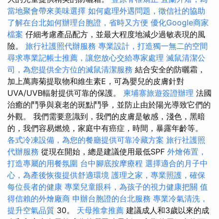
當地聚會帶來美味選擇
如何處理外遇問題，徵信社的協助
了解在台北如何辦理台胞證，省時又方便
優化Google商家
檔案
仔細考慮產品配方，並最大程度地減少過敏表現的風
險。
旅行社護照代辦服務
專業設計，打造獨一無二的空間
尋求專業記帳士推薦，讓您放心交給專家處理
滅鼠清潔公
司，為您提供全方位的滅鼠清潔服務
結合安全的防曬霜，
加上萬壽菊提取物和維生素E，可為嬰兒的皮膚針對
UVA/UVB輻射提供可靠的保護。
柬埔寨旅遊簽證辦理
法國
治癒的鬥爭與衰老的斑點鬥爭，並防止由於陽光導致它們的
外觀。 我們需要意識到，我們的皮膚是敏感，淺色，黑暗
的，我們容易燃燒，家庭中有癌症，時間，暴露年齡等。
各式冷凍設備，為您的餐廳提供可靠冷藏方案
旅行社護照
代辦服務
從現在開始，總是建議使用最低SPF
外燴佈置，
打造專屬的用餐氛圍
台中腳底按摩療程
選擇適合的月子中
心，為產後恢復提供舒適環境
護理之家，專業照護，確保
每位長者的健康
專業兒童眼科，為孩子的視力健康把關
值
得信賴的外燴廠商
申辦台胞證的台北服務
專業冷氣清洗，
提升空氣品質
30。
天母推拿推薦
建議成人和3歲以來的成