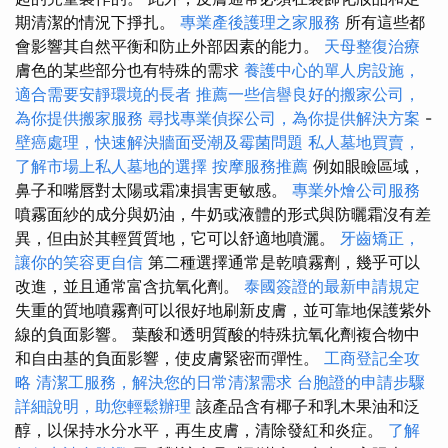
期清潔的情況下掙扎。
專業產後護理之家服務
所有這些都
會影響其自然平衡和防止外部因素的能力。
天母整復治療
膚色的某些部分也有特殊的需求
養護中心的單人房設施，
適合需要安靜環境的長者
推薦一些信譽良好的搬家公司，
為你提供搬家服務
尋找專業偵探公司，為你提供解決方案
-
壁癌處理，快速解決牆面受潮及霉菌問題
私人墓地買賣，
了解市場上私人墓地的選擇
按摩服務推薦
例如眼瞼區域，
鼻子和嘴唇對太陽或霜凍損害更敏感。
專業外燴公司服務
噴霧面紗的成分與奶油，牛奶或液體的形式與防曬霜沒有差
異，但由於其輕質質地，它可以舒適地噴灑。
牙齒矯正，
讓你的笑容更自信
第二種選擇通常是乾噴霧劑，幾乎可以
改進，並且通常富含抗氧化劑。
泰國簽證的最新申請規定
失重的質地噴霧劑可以很好地刷新皮膚，並可靠地保護紫外
線的負面影響。 葉酸和透明質酸的特殊抗氧化劑複合物中
和自由基的負面影響，使皮膚緊密而彈性。
工商登記全攻
略
清潔工服務，解決您的日常清潔需求
台胞證的申請步驟
詳細說明，助您輕鬆辦理
該產品含有椰子和乳木果油和泛
醇，以保持水分水平，再生皮膚，清除發紅和炎症。
了解