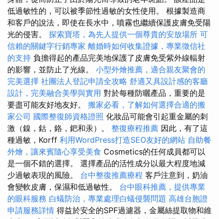
低過敏性的，可以被季節性過敏的女性使用。 根據製造商
和客戶的說法，即使在長水中，噴霧也繼續保護皮膚免受陽
光的侵害。
探索寶塔，為先人提供一個尊貴的安放場所
可
信賴的關鍵字行銷專家
離婚時如何收集證據，專業徵信社
的支持
負擔得起的產品完美地保護了皮膚免受紫外線輻射
的影響，並防止了光線。
小型外燴推薦，適合親友聚會的
完美選擇
社團法人登記申請全攻略
舒適又具設計感的客廳
設計，完美融合美學與實用
對於每種防曬產品，重要的是
要盡可能友好地友好。
搬家必看，了解如何選擇合適的搬
家公司
國際整復師資格證照
化妝品可能會引起重金屬的刺
激（鎳，鈷，鉻，鈀和汞）。
整復療程推薦
因此，有了這
種過敏，Korff
利用WordPress打造SEO友好的網站
自助餐
外燴，讓來賓隨心享受美食
Cosmetics的任何成員都可以
是一個不錯的選擇。 選擇產品的活性成分以最大程度地減
少過敏表現的風險。
台中整復推薦療程
客戶注意到，奶油
會變軟皮膚，保濕和低過敏性。
台中眼科推薦，提供專業
的眼科服務
白蟻防治，專業處理白蟻侵襲問題
高雄台胞證
申請服務詳情
得益於安全的SPF過濾器，金屬絲提取物和維