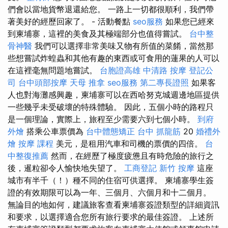
們會以當地貨幣退還給您。 一路上一切都很順利，我們帶
著美好的經歷回家了。 - 活動餐點
seo服務
如果您已經來
到柬埔寨，這裡的美食及其極端部分也值得嘗試。
台中整
骨神醫
我們可以選擇非常美味又物有所值的菜餚，當然那
些想嘗試炸蝗蟲和其他有趣的東西或可食用的蓮果的人可以
在這裡毫無問題地嘗試。
台胞證高雄
中清路 按摩
登記公
司
台中頭部按摩
天母 推拿
seo服務
第二專長證照
如果客
人也對海灘感興趣，柬埔寨可以在西哈努克城週邊地區提供
一些幾乎未受破壞的特殊體驗。 因此，五個小時的路程只
是一個理論，實際上，旅程至少需要六到七個小時。
到府
外燴
搭乘公車票價為
台中體態矯正
台中 抓龍筋
20
婚禮外
燴
按摩 課程
美元，是租用汽車和司機的票價的四倍。
台
中整復推薦
然而，在經歷了極度疲憊且有時危險的旅行之
後，暹粒卻令人愉快地失望了。
工商登記
新竹 按摩
這座
城市有半千（！）種不同的住宿可供選擇。 柬埔寨學生簽
證的有效期限可以為一年、三個月、六個月和十二個月。
無論目的地如何，建議旅客查看柬埔寨簽證類型的詳細資訊
和要求，以選擇適合您所有旅行要求的最佳簽證。 上述所