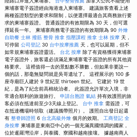
陸路口岸進入柬埔寨。
台中整骨推薦
加拿大公民不能使用
柬埔寨電子簽證經由海港進入柬埔寨。 建議旅客查看上述
兩種簽證類型的要求和限制，以便選擇最適合其商務旅行要
求的柬埔寨簽證。 普通簽證的有效期限為 30 天，但可選
擇延長一年。 柬埔寨商務電子簽證的有效期限為 90
外燴
自助餐
士林 撥筋
整骨 推拿
指壓課程
推拿
士林 按摩
天，
可停留
公司登記
30
台中按摩推薦
天，也可以延期，但不
如常規柬埔寨簽證靈活。
台北 按摩
除了有資格獲得柬埔寨
電子簽證外，旅客還必須滿足柬埔寨電子簽證的所有其他資
格要求。 這裡值得一去的景點數不勝數，但如果非要說一
個的話，那毫無疑問就是吳哥遺址了。 這裡展示的 100 多
座寺廟巨人建於 9 世紀至 thirteen 世紀。 它建於 19 世
紀，是為了紀念前高棉統治者。 此簽證允許單次入境，非
常適合順利的旅遊旅行。
申請台胞證
氣結
持有效護照的旅
客必須在抵達前至少3天線上登記。
台中 推拿
需簽證，可
在抵達機場時領取（建議攜帶照片）。 護照自出發日起還
有
整脊師證照
6
台北高級外燴
個月的效期。
工商登記
全
身按摩
柬埔寨是東南亞中心的一個充滿異國情調的國家，
位於暹羅灣沿岸，與泰國、寮國和越南接壤。 據越南商人