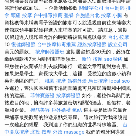
有柬埔寨簽證類型都要求旅客在柬埔寨大使館或領事館申請
簽證預約或面試。 - 企業活動餐飲
關鍵字公司
台中刮痧
推
拿
頭痛 按摩
台中排毒推薦
整脊
台胞證台北
按摩 小腿
有
資格獲得柬埔寨電子簽證的旅客可以跳過親自前往柬埔寨大
使館或領事館以獲得進入柬埔寨的許可證。 請注意，逾期
居留超過入境印章允許的時間將被當局處以每天
台北 按摩
10
復健師證照
台中按摩排毒推薦
經絡按摩證照
設立公司
美元的罰款。
按摩師證照班
逾期居留超過30天的，必須在
繳納罰款後7天內離開柬埔寨領土。
新竹 按摩
seo服務
如
果您住在波蘭或計劃去該國旅行，這篇文章可能對您有用。
如果您是學生、家長或大學生，這裡... 受歡迎的度假小鎮和
吳哥地區的門戶。
桃園 按摩
婚禮外燴
烏日按摩
local seo
在暹粒，舊法國區和舊市場周圍隨處可見殖民時期和中國風
格的建築。
菲律賓簽證
按摩師證照
如今，暹粒作為熱門的
旅遊目的地，擁有許多與旅遊密切相關的酒店、度假村、餐
廳和企業。
撥筋美容
戶外婚禮
氣結
這主要是因為它靠近
柬埔寨最受歡迎的旅遊景點吳哥窟。 這次旅行對我來說是
一次難忘的經歷，我到達了你們組織的世界特殊地區。
台
中腳底按摩
北投 按摩
外燴
massage
我們的匈牙利導遊