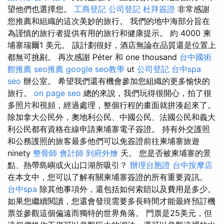
望他們也選擇您。
工商登記
公司登記
杜拜簽證
非常感謝
您推薦和組織的這次美妙的旅行。 我們的地中海部分旨在
為謹慎的旅行者提供有用的旅行和健康提示。 約 4000 柬
埔寨瑞爾1 美元。 該計劃很好，酒店無論在品質還是位置上
都無可挑剔。 再次感謝 Péter 和 one thousand
台中國術
館推薦
seo推薦
google seo教學
ut
公司登記
台中spa
seo
辦公室。 希望我們還有機會參加您組織的更多愉快的
旅行。
on page seo
總的來說，我們玩得很開心，拍了很
多照片和視頻，經過處理，整個行程的畫面就拼湊起來了。
除加拿大公民外，奧地利公民、中國公民、法國公民和義大
利公民都有資格在線申請柬埔寨電子簽證。 持有外交護照
和公務護照的旅客最多他們可以免簽證前往柬埔寨旅遊
ninety
整骨師
會計師
到府外燴
天。 您是否被柬埔寨的景
點、熱帶島嶼或火山口湖所吸引？
辦理台胞證
台中按摩店
在本文中，您可以了解有關柬埔寨簽證的所有重要資訊。
台中spa
除其他事項外，還包括如何索賠以及費用是多少。
如果您繼續閱讀，您還會發現需要多長時間才能最終預訂機
票並參觀這個偏遠而獨特的世界角落。 門票是25美元，但