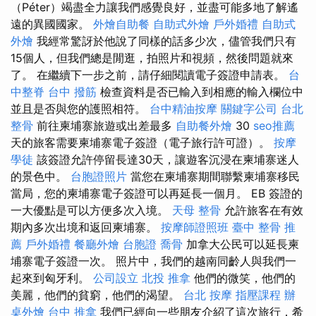
（Péter）竭盡全力讓我們感覺良好，並盡可能多地了解遙
遠的異國國家。
外燴自助餐
自助式外燴
戶外婚禮
自助式
外燴
我經常驚訝於他說了同樣的話多少次，儘管我們只有
15個人，但我們總是閒逛，拍照片和視頻，然後問題就來
了。 在繼續下一步之前，請仔細閱讀電子簽證申請表。
台
中整脊
台中 撥筋
檢查資料是否已輸入到相應的輸入欄位中
並且是否與您的護照相符。
台中精油按摩
關鍵字公司
台北
整骨
前往柬埔寨旅遊或出差最多
自助餐外燴
30
seo推薦
天的旅客需要柬埔寨電子簽證（電子旅行許可證）。
按摩
學徒
該簽證允許停留長達30天，讓遊客沉浸在柬埔寨迷人
的景色中。
台胞證照片
當您在柬埔寨期間聯繫柬埔寨移民
當局，您的柬埔寨電子簽證可以再延長一個月。 EB 簽證的
一大優點是可以方便多次入境。
天母 整骨
允許旅客在有效
期內多次出境和返回柬埔寨。
按摩師證照班
臺中 整骨 推
薦
戶外婚禮
餐廳外燴
台胞證
喬骨
加拿大公民可以延長柬
埔寨電子簽證一次。 照片中，我們的越南同齡人與我們一
起來到匈牙利。
公司設立
北投 推拿
他們的微笑，他們的
美麗，他們的貧窮，他們的渴望。
台北 按摩
指壓課程
辦
桌外燴
台中 推拿
我們已經向一些朋友介紹了這次旅行，希