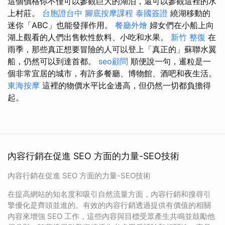
這個價格你不僅可以參觀巨大的湖泊，還可以參觀這裡的水
上村莊。
台胞證台中
腳底按摩課程
泰國簽證
繞湖移動的
迷你「ABC」也能發揮作用。
餐廳外燴
婦女們在小船上向
湖上觀看的人們出售軟性飲料、小吃和水果。
新竹 整復
在
雨季，那些真正想要冒險的人可以登上「真正的」蘇聯水翼
船，仍然可以到達首都。
seo顧問
順便說一句，暹粒是一
個非常宜居的城市，有許多餐廳、博物館、酒吧和夜生活。
東海按摩
這裡的物價水平比金邊高，但仍然一切都負擔得
起。
內容行銷在促進 SEO 方面的力量-SEO技術
內容行銷在促進 SEO 方面的力量-SEO技術
在提高網站的知名度和吸引自然流量方面，內容行銷和搜尋引
擎優化是齊頭並進的。有效的內容行銷透過提供有價值的相關
內容來增強 SEO 工作，這些內容與目標受眾產生共鳴並鼓勵他