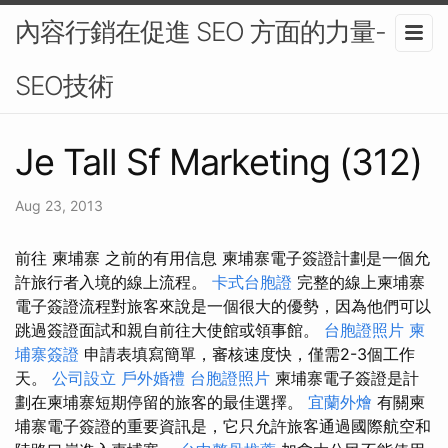
內容行銷在促進 SEO 方面的力量-
SEO技術
Je Tall Sf Marketing (312)
Aug 23, 2013
前往 柬埔寨 之前的有用信息 柬埔寨電子簽證計劃是一個允
許旅行者入境的線上流程。
卡式台胞證
完整的線上柬埔寨
電子簽證流程對旅客來說是一個很大的優勢，因為他們可以
跳過簽證面試和親自前往大使館或領事館。
台胞證照片
柬
埔寨簽證
申請表填寫簡單，審核速度快，僅需2-3個工作
天。
公司設立
戶外婚禮
台胞證照片
柬埔寨電子簽證是計
劃在柬埔寨短期停留的旅客的最佳選擇。
宜蘭外燴
有關柬
埔寨電子簽證的重要資訊是，它只允許旅客通過國際航空和