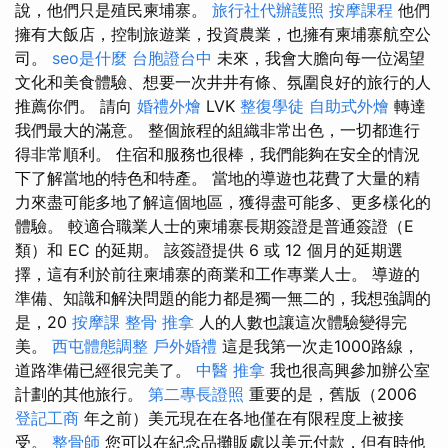
說，他們只是殖民柬埔寨。
旅行社代辦護照
按摩課程
他們
擁有大飯店，控制旅遊業，投資農業，也擁有柬埔寨航空公
司。
seo是什麼
台胞證台中
未來，我會大膽向每一位渴望
文化和美食體驗、想要一次井井有條、氛圍良好的旅行的人
推薦你們。 請向
婚禮外燴
LVK
整復學徒
自助式外燴
轉達
我們最大的滿意。 整個旅程的組織非常出色，一切都進行
得非常順利。 住宿和服務也很棒，我們能夠在安全的情況
下了解當地的特色和特產。 當地的導遊也花費了大量的精
力來盡可能多地了解這個地區，獲得盡可能多、更多樣化的
體驗。 較適合職業人士的柬埔寨長期簽證是普通簽證（E
類）和 EC 的延期。 該簽證提供 6 或 12 個月的延期選
擇，這有利於前往柬埔寨的商業和工作專業人士。 導遊的
準備、知識和解決問題的能力都是獨一無二的，我想強調的
是，20
按摩課
整骨 推拿
人的人數也讓這次體驗變得完
美。
西屯體態調整
戶外婚禮
這是我第一次走1000路線，
道路準備已經很完美了。
中醫 推拿
我也很高興參加辦公室
計劃的其他旅行。
第二專長證照
重要的是，舊版（2006
登記工商
年之前）美元現在在各地僅在有限程度上被接
受。
整骨師
您可以在紀念品攤販處以美元付款，但有時他