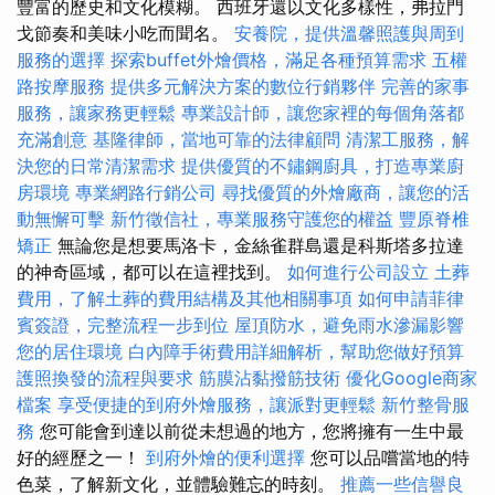
豐富的歷史和文化模糊。 西班牙還以文化多樣性，弗拉門
戈節奏和美味小吃而聞名。
安養院，提供溫馨照護與周到
服務的選擇
探索buffet外燴價格，滿足各種預算需求
五權
路按摩服務
提供多元解決方案的數位行銷夥伴
完善的家事
服務，讓家務更輕鬆
專業設計師，讓您家裡的每個角落都
充滿創意
基隆律師，當地可靠的法律顧問
清潔工服務，解
決您的日常清潔需求
提供優質的不鏽鋼廚具，打造專業廚
房環境
專業網路行銷公司
尋找優質的外燴廠商，讓您的活
動無懈可擊
新竹徵信社，專業服務守護您的權益
豐原脊椎
矯正
無論您是想要馬洛卡，金絲雀群島還是科斯塔多拉達
的神奇區域，都可以在這裡找到。
如何進行公司設立
土葬
費用，了解土葬的費用結構及其他相關事項
如何申請菲律
賓簽證，完整流程一步到位
屋頂防水，避免雨水滲漏影響
您的居住環境
白內障手術費用詳細解析，幫助您做好預算
護照換發的流程與要求
筋膜沾黏撥筋技術
優化Google商家
檔案
享受便捷的到府外燴服務，讓派對更輕鬆
新竹整骨服
務
您可能會到達以前從未想過的地方，您將擁有一生中最
好的經歷之一！
到府外燴的便利選擇
您可以品嚐當地的特
色菜，了解新文化，並體驗難忘的時刻。
推薦一些信譽良