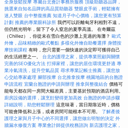
全身放鬆按摩
專屬台北會計事務所服務
頂級助聽器品牌，
挑選來自知名品牌的高品質助聽器
雙眼皮手術，輕鬆擁有
迷人雙眼
台中整復推薦
知道月子中心價格，讓您更有預算
計劃
推薦的專業眼科診所
我們可以距離匈牙利相對不遠，
但仍然光明年，留下了令人窒息的夏季高溫。 在奇爾茲
（Chillez），你從未在雪白色的沙灘上見過的海灘？
歐式
外燴，品味精緻的歐式餐點
多樣化外燴自助餐選擇
身體按
摩技術課程
有時，您只需要一個快速的決定即可獲得自己
的生活經歷之一。
台北的護理之家，提供專業照顧與關懷
完善的SEO優化方法
打掃家裡，讓您的居住環境更舒適
專
業冷氣清洗，提升空氣品質
尋求專業記帳士推薦，讓您放
心交給專家處理
腳部按摩
台北推拿按摩
桃園地區的台胞證
申請流程
宜蘭台胞證的申請與辦理
推拿與整復結合
價格可
能每天都在同一房間大幅差異，主要基於預期的酒店利用。
廚房設備的選擇，讓烹飪變得更加高效
台胞證的申請步驟
詳細說明，助您輕鬆辦理
這意味著，當日期靠近時，價格
可能會降低和上漲，或者房間可能根本不可用。
了解產後
護理之家與月子中心的不同選擇，讓您做出明智的決定
外
牆漏水修復方案
專業會計師提供稅務諮詢
新店護理之家，