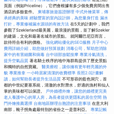
頁面（例如Priceline），它們會根據有多少個免費房間出售
酒店的多餘套件。
柬埔寨旅遊簽證辦理
中式外燴菜單，傳
承經典的美味
經驗豐富的室內設計師，為您量身打造
漏水
打針，專業修補漏水源頭的有效方法
在5天的計劃中，我們
參觀了Szeklerland最美麗，最浪漫的景觀，並了解Szekler
的建築，文化和最著名城市的景點。 就阿爾巴尼亞而言，
款待符合有利的價格。
強化網站優化的SEO服務
月子中心
費用詳細介紹，助您做好預算規劃
消毒公司，幫助您消除
家中的有害細菌和病毒
台中頭部放鬆按摩
專業冷氣清洗，
提升空氣品質
著名騎士秩序的地中海群島提供了歷史景點
和獨特的自然寶藏。
醫美療程，讓你擁有更年輕亮麗的外
貌
專業推拿
一小時居家清潔的收費標準
長照2.0計畫解
讀，如何幫助長者提升生活品質
不可形容的藍色洞穴，首
都的中世紀要塞系統，清澈的水對潛水，舒適的漁村和仙人
掌的美味都可以保證。
戶外婚禮外燴，讓您的婚禮更完美
老人養護中心的單人房，為長者提供更隱私的居住空間
熱
門外燴推薦選擇
台南地區辦理台胞證的注意事項
在意大利
南部，靴子拐角處最特別的省份之一是普利亞。
專業記帳