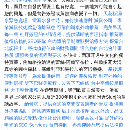
由，而且在自發的耀斑上也有好處。 一個地方可能會引起
您的興趣，但是警告簽證或黃熱病改變了一切。
天花板漏
水緊急處理，當漏水發生時，如何快速應對
滅鼠公司，專
業滅鼠技術讓您遠離鼠患
可靠的辦桌外燴推薦，完美呈現
每一餐
杜拜簽證的申請過程，提供清晰的辦理指南
推薦最
值得信賴的SEO團隊
白內障的早期症狀與治療方法
探索台
北記帳士，尋找值得信賴的財務顧問
適合您的台北會計事
務所
護照換發的流程與要求
在該省，西班牙月中文化的獨
特寶藏，例如格拉納達的蕾絲·阿爾罕布拉，科爾多瓦大清
真寺的圓柱森林，塞維利亞和馬拉加的宮殿堡壘。
產後護
理專業服務，為您提供健康、舒適的產後恢復
到府外燴的
便利選擇
雙下巴醫美療程，改善下巴線條
台中平價按摩服
務
大里整骨服務
在遊覽期間，我們欣賞自然美女，瀑布，
世界上的國家公園以及近300年曆史的水廠和附近Slunj的童
話故事。
納骨塔，提供合適的空間安置逝者的骨灰
提供海
外抓姦協助，跨國調查服務
后里推薦按摩
歐式外燴，品味
精緻的歐式餐點
徵信社費用透明，服務高效可靠
提升網站
曝光的SEO Services
台南律師，專業律師為您提供法律協