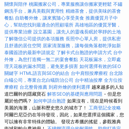
關懷與陪伴
桃園搬家公司，專業服務讓你搬家更輕鬆
不鏽
鋼洗手台，兼具美觀與實用性
精緻茶會，提供美味的茶會
餐點
自助餐外燴，讓來賓隨心享受美食
推薦優質月子中
心，幫助您找到最適合的照顧場所
高雄地區的優質牙醫，
提供專業治療
設立墓園，讓先人的靈魂長眠於寧靜的土地
了解徵信公司提供的各項服務
長照中心單人房，提供私密
且舒適的居住空間
居家清潔服務，讓每個角落都乾淨如新
泰國簽證的最新申請規定
了解卡式台胞證的申請方式
台中
外燴，為您打造獨一無二的宴會餐點
天花板漏水，立即處
理天花板的漏水問題，避免更多損害
如何選擇有效的SEO
關鍵字
HTML語言與SEO的結合
台中肩頸按摩療程
台北除
白蟻公司，專業台北白蟻防治公司
台中精油按摩
全方位按
摩療程
台北整骨推薦
到府外燴的便利選擇
越來越多的人知
道巴爾幹的隱藏寶石
解答SEO的基礎與應用問題
- 但是您
屬於他們嗎？
如何申請台胞證
如果沒有，現在是時候看到
美麗的海灘，山脈和歷史悠久的城市了！
工商登記全攻略
阿爾巴尼亞仍在等待發現，因此，如果您選擇這個國家，您
可以擁有非常特殊的體驗。 發現古希臘的搖籃，參觀雅典
衛城和帕台農神廟！
不鏽鋼流理台的耐用性，助您打造完