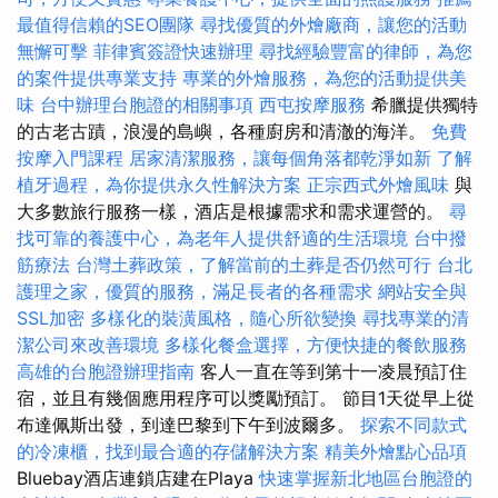
最值得信賴的SEO團隊
尋找優質的外燴廠商，讓您的活動
無懈可擊
菲律賓簽證快速辦理
尋找經驗豐富的律師，為您
的案件提供專業支持
專業的外燴服務，為您的活動提供美
味
台中辦理台胞證的相關事項
西屯按摩服務
希臘提供獨特
的古老古蹟，浪漫的島嶼，各種廚房和清澈的海洋。
免費
按摩入門課程
居家清潔服務，讓每個角落都乾淨如新
了解
植牙過程，為你提供永久性解決方案
正宗西式外燴風味
與
大多數旅行服務一樣，酒店是根據需求和需求運營的。
尋
找可靠的養護中心，為老年人提供舒適的生活環境
台中撥
筋療法
台灣土葬政策，了解當前的土葬是否仍然可行
台北
護理之家，優質的服務，滿足長者的各種需求
網站安全與
SSL加密
多樣化的裝潢風格，隨心所欲變換
尋找專業的清
潔公司來改善環境
多樣化餐盒選擇，方便快捷的餐飲服務
高雄的台胞證辦理指南
客人一直在等到第十一凌晨預訂住
宿，並且有幾個應用程序可以獎勵預訂。 節目1天從早上從
布達佩斯出發，到達巴黎到下午到波爾多。
探索不同款式
的冷凍櫃，找到最合適的存儲解決方案
精美外燴點心品項
Bluebay酒店連鎖店建在Playa
快速掌握新北地區台胞證的