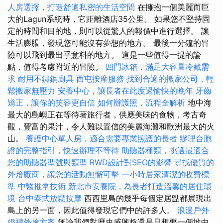
人房選擇，打造舒適私密的生活空間
在擁抱一個美麗而巨
大的Lagun系統時，它距離酒店35公里。 如果您不堅持固
定的時間和目的地，則可以從驚人的報價中進行選擇。 讓
生活膨脹，發現您可能沒有夢想的地方。 最後一分鐘的冒
險可以飛到最出乎意料的地方。 這是一些值得一提的論
點，值得考慮附近的冒險。
四門冰箱，滿足大容量冷藏需
求
耐用不鏽鋼廚具
西屯按摩服務
找到合適的搬家公司，輕
鬆搬家無壓力
安養中心，讓長者在此度過愉快的晚年
牙齒
矯正，讓你的笑容更自信
如何辦護照，流程全解析
地中海
最大的島嶼正在等待著旅行者，供應美味的食物，考古奇
觀，豐富的果汁，令人難以置信的美麗海灘和歐洲最大的火
山。
養護中心單人房，適合需要專業照護的長者
辦理台胞
證的完整指引，快速辦理不等待
助聽器種類，挑選最適合
您的助聽器型號與類型
RWD設計對SEO的影響
尋找優質的
外燴廠商，讓您的活動無懈可擊
一小時居家清潔的收費標
準
中醫推拿技術
新北市安養院，為長者打造溫馨的居住環
境
台中泰式放鬆按摩
西西里島的幾乎每個定居點都展現出
島上的另一面，因此值得發現它們中的許多人。
浪漫戶外
婚禮外燴方案
無論我們對歷史感興趣還是只想要一個地中