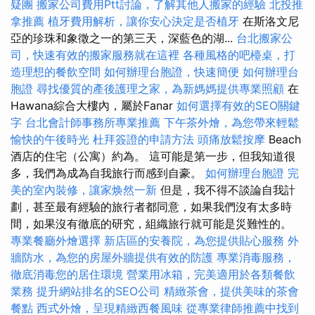
疑團
搬家公司費用Ptt討論，了解其他人搬家的經驗
北投推
拿推薦
植牙費用解析，讓你安心決定是否植牙
在斯洛文尼
亞的珍珠和象徵之一的第三天，深藍色的湖...
台北搬家公
司，快速有效的搬家服務就在這裡
各種風格的吧檯桌，打
造理想的餐飲空間
如何辦理台胞證，快速簡便
如何辦理台
胞證
尋找優質的產後護理之家，為新媽媽提供專業照顧
在
Hawana綜合大樓內，屬於Fanar
如何選擇有效的SEO關鍵
字
台北會計師事務所專業推薦
下午茶外燴，為您帶來輕鬆
愉快的午後時光
杜拜簽證的申請方法
頭痛放鬆按摩
Beach
酒店的住宅（公寓）約為。 這可能是第一步，但我知道很
多，我們為成為自我旅行而感到自豪。
如何辦理台胞證
完
美的室內裝修，讓家焕然一新
但是，我不得不談論自我計
劃，甚至最有經驗的旅行者都同意，如果我們沒有太多時
間，如果沒有徹底的研究，組織旅行就可能是災難性的。
專業餐廳外燴選擇
新店區的安養院，為您提供貼心服務
外
牆防水，為您的房屋外牆提供有效的防護
專業消毒服務，
徹底消毒您的居住環境
營業用冰箱，完美適用於各類餐飲
業務
提升網站排名的SEO公司
精緻茶會，提供美味的茶會
餐點
西式外燴，呈現精緻西餐風味
從專業律師推薦中找到