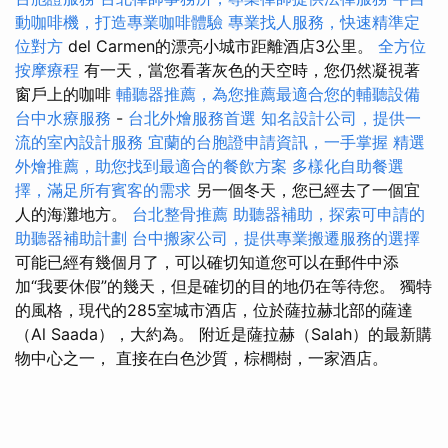
動咖啡機，打造專業咖啡體驗
專業找人服務，快速精準定
位對方
del Carmen的漂亮小城市距離酒店3公里。
全方位
按摩療程
有一天，當您看著灰色的天空時，您仍然凝視著
窗戶上的咖啡
輔聽器推薦，為您推薦最適合您的輔聽設備
台中水療服務
-
台北外燴服務首選
知名設計公司，提供一
流的室內設計服務
宜蘭的台胞證申請資訊，一手掌握
精選
外燴推薦，助您找到最適合的餐飲方案
多樣化自助餐選
擇，滿足所有賓客的需求
另一個冬天，您已經去了一個宜
人的海灘地方。
台北整骨推薦
助聽器補助，探索可申請的
助聽器補助計劃
台中搬家公司，提供專業搬遷服務的選擇
可能已經有幾個月了，可以確切知道您可以在郵件中添
加“我要休假”的幾天，但是確切的目的地仍在等待您。 獨特
的風格，現代的285室城市酒店，位於薩拉赫北部的薩達
（Al Saada），大約為。 附近是薩拉赫（Salah）的最新購
物中心之一， 直接在白色沙質，棕櫚樹，一家酒店。