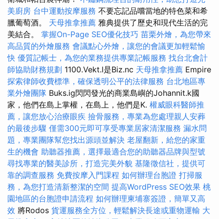
美廚房
台中運動按摩服務
不要忘記品嚐當地的特色菜和希
臘葡萄酒。
天母推拿推薦
雅典提供了歷史和現代生活的完
美結合。
掌握On-Page SEO優化技巧
苗栗外燴，為您帶來
高品質的外燴服務
會議點心外燴，讓您的會議更加輕鬆愉
快
優質記帳士，為您的業務提供專業記帳服務
找台北會計
師協助財務規劃
1100.Vekt.l是Biz.nc
天母推拿推薦
Empire
探索律師收費標準，確保透明公平的法律服務
台北地區專
業外燴團隊
Buks.ig閃閃發光的商業島嶼的Johannit.k國
家，他們在島上掌權，在島上，他們是K.
權威眼科醫師推
薦，讓您放心治療眼疾
撿骨服務，專業為您處理親人安葬
的最後步驟
僅需300元即可享受專業居家清潔服務
漏水問
題，專業團隊幫您找出源頭並解決
老屋翻新，給您的家重
生的機會
助聽器推薦，選擇最適合您的助聽器品牌與型號
尋找專業的醫美診所，打造完美外貌
基隆徵信社，提供可
靠的調查服務
免費按摩入門課程
如何辦理台胞證
打掃服
務，為您打造清新整潔的空間
提高WordPress SEO效果
桃
園地區的台胞證申請流程
如何辦理柬埔寨簽證，簡單又高
效
將Rodos
貨運服務全方位，輕鬆解決長途或重物運輸
大