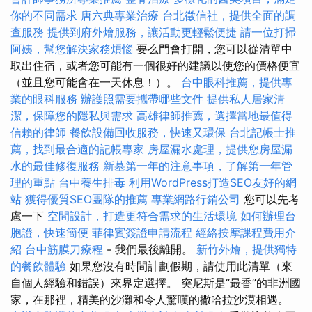
你的不同需求
唐六典專業治療
台北徵信社，提供全面的調
查服務
提供到府外燴服務，讓活動更輕鬆便捷
請一位打掃
阿姨，幫您解決家務煩惱
要么門會打開，您可以從清單中
取出住宿，或者您可能有一個很好的建議以使您的價格便宜
（並且您可能會在一天休息！）。
台中眼科推薦，提供專
業的眼科服務
辦護照需要攜帶哪些文件
提供私人居家清
潔，保障您的隱私與需求
高雄律師推薦，選擇當地最值得
信賴的律師
餐飲設備回收服務，快速又環保
台北記帳士推
薦，找到最合適的記帳專家
房屋漏水處理，提供您房屋漏
水的最佳修復服務
新墓第一年的注意事項，了解第一年管
理的重點
台中養生排毒
利用WordPress打造SEO友好的網
站
獲得優質SEO團隊的推薦
專業網路行銷公司
您可以先考
慮一下
空間設計，打造更符合需求的生活環境
如何辦理台
胞證，快速簡便
菲律賓簽證申請流程
經絡按摩課程費用介
紹
台中筋膜刀療程
- 我們最後離開。
新竹外燴，提供獨特
的餐飲體驗
如果您沒有時間計劃假期，請使用此清單（來
自個人經驗和錯誤）來界定選擇。 突尼斯是“最香”的非洲國
家，在那裡，精美的沙灘和令人驚嘆的撒哈拉沙漠相遇。