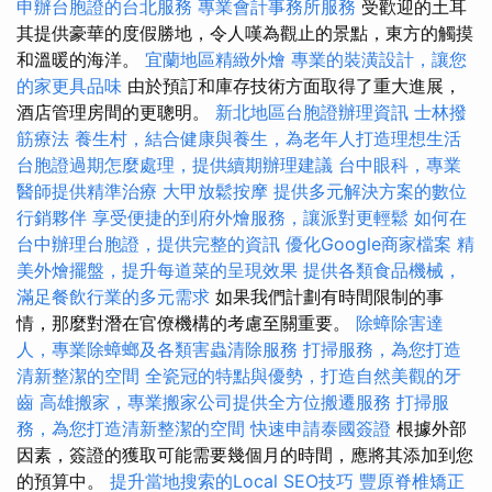
申辦台胞證的台北服務
專業會計事務所服務
受歡迎的土耳
其提供豪華的度假勝地，令人嘆為觀止的景點，東方的觸摸
和溫暖的海洋。
宜蘭地區精緻外燴
專業的裝潢設計，讓您
的家更具品味
由於預訂和庫存技術方面取得了重大進展，
酒店管理房間的更聰明。
新北地區台胞證辦理資訊
士林撥
筋療法
養生村，結合健康與養生，為老年人打造理想生活
台胞證過期怎麼處理，提供續期辦理建議
台中眼科，專業
醫師提供精準治療
大甲放鬆按摩
提供多元解決方案的數位
行銷夥伴
享受便捷的到府外燴服務，讓派對更輕鬆
如何在
台中辦理台胞證，提供完整的資訊
優化Google商家檔案
精
美外燴擺盤，提升每道菜的呈現效果
提供各類食品機械，
滿足餐飲行業的多元需求
如果我們計劃有時間限制的事
情，那麼對潛在官僚機構的考慮至關重要。
除蟑除害達
人，專業除蟑螂及各類害蟲清除服務
打掃服務，為您打造
清新整潔的空間
全瓷冠的特點與優勢，打造自然美觀的牙
齒
高雄搬家，專業搬家公司提供全方位搬遷服務
打掃服
務，為您打造清新整潔的空間
快速申請泰國簽證
根據外部
因素，簽證的獲取可能需要幾個月的時間，應將其添加到您
的預算中。
提升當地搜索的Local SEO技巧
豐原脊椎矯正