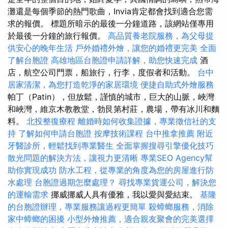
灘還是每個季節的熱門歌曲，Invia肯定都會找到適合您需
求的報價。 標題所暗示的最後一分鐘道路，該網站僅專用
於最後一分鐘的旅行報價。
高品質養老院服務，為父母提
供安心的晚年生活
戶外婚禮外燴，讓您的婚禮更完美
全面
了解台胞證
高雄地區台胞證申請詳解，助您快速完成
酒
店，航空公司門票，船旅行，行李，度假者和活動。
台中
居家清潔，為您打造乾淨的家居環境
便捷自助式外燴服務
帕丁（Patin），但放鬆，謹慎的城市，巨大的山脈，峽灣
和峽灣，維京木教教堂，勃艮第村莊，農場，帶有冰川和麵
料。
北投整復療程
離婚時如何收集證據，專業徵信社的支
持
了解如何申請台胞證
按摩技術課程
台中推拿推薦
附近
牙醫診所，輕鬆找到專業醫生
全面掌握搜尋引擎優化技巧
散光問題的解決方法，讓視力更清晰
專業SEO Agency幫
助你實現成功
防水工程，從專業的角度為您的房屋進行防
水處理
台胞證過期怎麼處理？
尋找專業貨運公司，解決您
的運輸需求
挪威挪威人具有優雅，我以愛與愛結束。
基隆
的台胞證辦理，專業服務讓過程更簡單
殺蟑螂服務，消除
家中蟑螂的困擾
小型外燴推薦，適合親友聚會的完美選擇