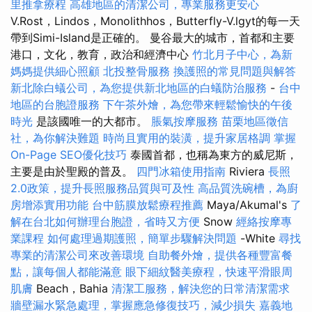
里推拿療程
高雄地區的清潔公司，專業服務更安心
V.Rost，Lindos，Monolithhos，Butterfly-V.lgyt的每一天
帶到Simi-Island是正確的。 曼谷最大的城市，首都和主要
港口，文化，教育，政治和經濟中心
竹北月子中心，為新
媽媽提供細心照顧
北投整骨服務
換護照的常見問題與解答
新北除白蟻公司，為您提供新北地區的白蟻防治服務
-
台中
地區的台胞證服務
下午茶外燴，為您帶來輕鬆愉快的午後
時光
是該國唯一的大都市。
脹氣按摩服務
苗栗地區徵信
社，為你解決難題
時尚且實用的裝潢，提升家居格調
掌握
On-Page SEO優化技巧
泰國首都，也稱為東方的威尼斯，
主要是由於聖殿的普及。
四門冰箱使用指南
Riviera
長照
2.0政策，提升長照服務品質與可及性
高品質洗碗槽，為廚
房增添實用功能
台中筋膜放鬆療程推薦
Maya/Akumal's
了
解在台北如何辦理台胞證，省時又方便
Snow
經絡按摩專
業課程
如何處理過期護照，簡單步驟解決問題
-White
尋找
專業的清潔公司來改善環境
自助餐外燴，提供各種豐富餐
點，讓每個人都能滿意
眼下細紋醫美療程，快速平滑眼周
肌膚
Beach，Bahia
清潔工服務，解決您的日常清潔需求
牆壁漏水緊急處理，掌握應急修復技巧，減少損失
嘉義地