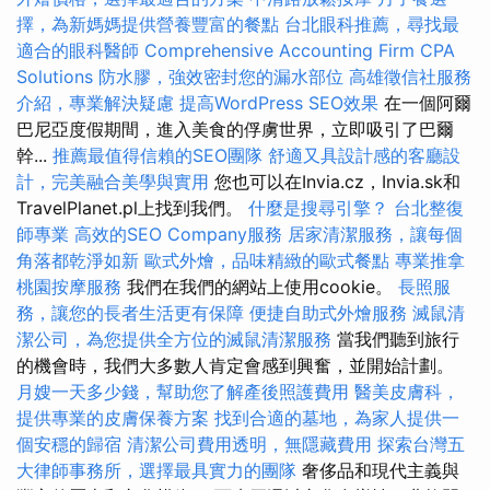
擇，為新媽媽提供營養豐富的餐點
台北眼科推薦，尋找最
適合的眼科醫師
Comprehensive Accounting Firm CPA
Solutions
防水膠，強效密封您的漏水部位
高雄徵信社服務
介紹，專業解決疑慮
提高WordPress SEO效果
在一個阿爾
巴尼亞度假期間，進入美食的俘虜世界，立即吸引了巴爾
幹...
推薦最值得信賴的SEO團隊
舒適又具設計感的客廳設
計，完美融合美學與實用
您也可以在Invia.cz，Invia.sk和
TravelPlanet.pl上找到我們。
什麼是搜尋引擎？
台北整復
師專業
高效的SEO Company服務
居家清潔服務，讓每個
角落都乾淨如新
歐式外燴，品味精緻的歐式餐點
專業推拿
桃園按摩服務
我們在我們的網站上使用cookie。
長照服
務，讓您的長者生活更有保障
便捷自助式外燴服務
滅鼠清
潔公司，為您提供全方位的滅鼠清潔服務
當我們聽到旅行
的機會時，我們大多數人肯定會感到興奮，並開始計劃。
月嫂一天多少錢，幫助您了解產後照護費用
醫美皮膚科，
提供專業的皮膚保養方案
找到合適的墓地，為家人提供一
個安穩的歸宿
清潔公司費用透明，無隱藏費用
探索台灣五
大律師事務所，選擇最具實力的團隊
奢侈品和現代主義與