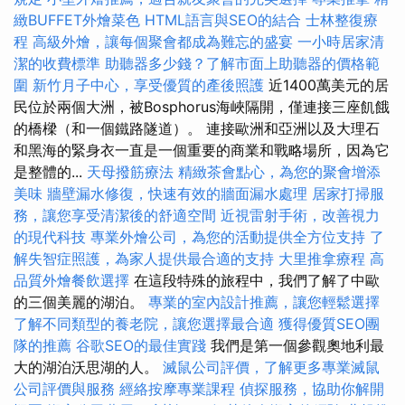
緻BUFFET外燴菜色
HTML語言與SEO的結合
士林整復療
程
高級外燴，讓每個聚會都成為難忘的盛宴
一小時居家清
潔的收費標準
助聽器多少錢？了解市面上助聽器的價格範
圍
新竹月子中心，享受優質的產後照護
近1400萬美元的居
民位於兩個大洲，被Bosphorus海峽隔開，僅連接三座飢餓
的橋樑（和一個鐵路隧道）。 連接歐洲和亞洲以及大理石
和黑海的緊身衣一直是一個重要的商業和戰略場所，因為它
是整體的...
天母撥筋療法
精緻茶會點心，為您的聚會增添
美味
牆壁漏水修復，快速有效的牆面漏水處理
居家打掃服
務，讓您享受清潔後的舒適空間
近視雷射手術，改善視力
的現代科技
專業外燴公司，為您的活動提供全方位支持
了
解失智症照護，為家人提供最合適的支持
大里推拿療程
高
品質外燴餐飲選擇
在這段特殊的旅程中，我們了解了中歐
的三個美麗的湖泊。
專業的室內設計推薦，讓您輕鬆選擇
了解不同類型的養老院，讓您選擇最合適
獲得優質SEO團
隊的推薦
谷歌SEO的最佳實踐
我們是第一個參觀奧地利最
大的湖泊沃思湖的人。
滅鼠公司評價，了解更多專業滅鼠
公司評價與服務
經絡按摩專業課程
偵探服務，協助你解開