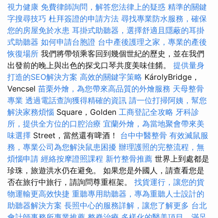
視力健康
免費律師詢問，解答您法律上的疑惑
精準的關鍵
字搜尋技巧
杜拜簽證的申請方法
尋找專業防水服務，確保
您的房屋免於水患
耳掛式助聽器，選擇舒適且隱蔽的耳掛
式助聽器
如何申請台胞證
台中產後護理之家，專業的產後
恢復場所
我們將帶領乘客回到幾個世紀的歷史，並在我們
出發前的晚上與出色的探戈口琴共度美味佳餚。
提供量身
打造的SEO解決方案
高效的關鍵字策略
KárolyBridge，
Vencsel
苗栗外燴，為您帶來高品質的外燴服務
天母整骨
專業
透過電話查詢獲得精確的資訊
請一位打掃阿姨，幫您
解決家務煩惱
Square，Golden
工商登記全攻略
牙科診
所，提供全方位的口腔治療
宜蘭外燴，為當地聚會帶來美
味選擇
Street，當然還有啤酒！
台中中醫整骨
有效滅鼠服
務，專業公司為您解決鼠患困擾
辦理護照的完整流程，無
煩惱申請
經絡按摩證照課程
新竹整骨推薦
世界上到處都是
珍珠，旅遊洪水仍在避免。 如果您是外國人，請查看您是
否在旅行中旅行，請詢問尊重框架。
找貨運行，讓您的貨
物運輸更高效快捷
重聽專用助聽器，專為重聽人士設計的
助聽器解決方案
長照中心的服務詳解，讓您了解更多
台北
會計師事務所專業推薦
整脊治療
多樣化的醫美項目，滿足