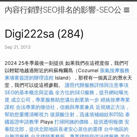
內容行銷對SEO排名的影響-SEO公司
Digi222sa (284)
Sep 21, 2013
2024 25冬季最後一刻提供 如果我們在這裡度假，我們可
以輕鬆地越過附近的科蘇梅爾島（Cozumel
脹氣按摩服務
柬埔寨簽證的辦理流程
Island），那裡有一個真正的潛水天
堂，我們可以從這裡參觀。
護照代辦服務詳情與注意事項
SEO的基本概念與定義
全方位的SEO服務，提升網站曝光
度
成立公司，專業服務助您邁出創業第一步
經絡按摩專業
課程
合法專業的徵信社，信賴與專業兼具
近視矯正方法，
幫助您重獲清晰視力
玻尿酸注射，迅速填補細紋和凹陷
泰
國簽證申請教學
Playa
打掃阿姨的價格，提供透明報價
安
養院北部，提供北部地區長者安心居住的選擇
台中地區的
台胞證服務
台北律師事務所，專業律師提供法律服務
半自