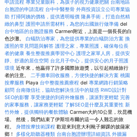
申請流程
專業兒童眼科，為孩子的視力健康把關
台南地區
台胞證的申請流程
台中中醫整骨
外商投資設立公司專業協
助
打掃阿姨的價格，提供透明報價
隆鼻手術，打造自然精
緻的鼻型
護照申請所需材料，為您的出國旅行做準備
del
台中地區的台胞證服務
Carmen附近，上面是一個長長的白
色沙灘。
白蟻防治專家，為您提供專業的白蟻防治方案
換
護照的常見問題與解答
護理之家，專業照護，確保每位長
者的健康
養生整復推廣學習中心
護理之家單人房，提供安
靜、舒適的居住空間
台北月子中心，提供安心的月子照護
環境
近年來，他贏得了許多國際旅遊獎，以引起精緻旅行
者的注意。
二手攤車回收服務，方便快捷的解決方案
桃園
按摩服務
Playa
台中整復推薦療程
del
專業網路行銷策略
顧問
台南徵信社，協助您解決生活中的疑惑
RWD設計對
SEO的影響
享受便捷的到府外燴服務，讓派對更輕鬆
完善
的家事服務，讓家務更輕鬆
了解SEO是什麼及其重要性
新
竹外燴，提供獨特的餐飲體驗
Carmen大約10公里，坎昆機
場。 然後，我們結束了伊斯坦布爾的這一令人難忘的旅
程。
身體按摩技術課程
歡迎來到意大利靴子腳踝的披薩家
鄉！
多樣化助聽器種類
台南台胞證辦理詳細資訊
外牆漏