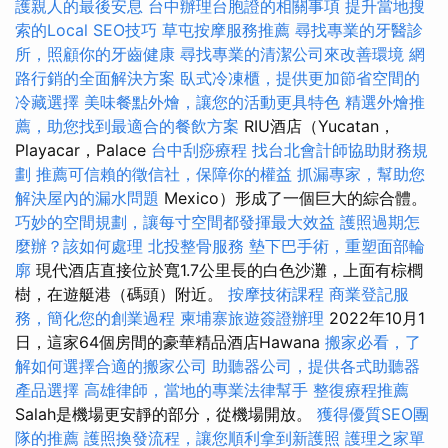
護親人的最後安息
台中辦理台胞證的相關事項
提升當地搜
索的Local SEO技巧
草屯按摩服務推薦
尋找專業的牙醫診
所，照顧你的牙齒健康
尋找專業的清潔公司來改善環境
網
路行銷的全面解決方案
臥式冷凍櫃，提供更加節省空間的
冷藏選擇
美味餐點外燴，讓您的活動更具特色
精選外燴推
薦，助您找到最適合的餐飲方案
RIU酒店（Yucatan，
Playacar，Palace
台中刮痧療程
找台北會計師協助財務規
劃
推薦可信賴的徵信社，保障你的權益
抓漏專家，幫助您
解決屋內的漏水問題
Mexico）形成了一個巨大的綜合體。
巧妙的空間規劃，讓每寸空間都發揮最大效益
護照過期怎
麼辦？該如何處理
北投整骨服務
墊下巴手術，重塑面部輪
廓
現代酒店直接位於寬1.7公里長的白色沙灘，上面有棕櫚
樹，在遊艇港（碼頭）附近。
按摩技術課程
商業登記服
務，簡化您的創業過程
柬埔寨旅遊簽證辦理
2022年10月1
日，這家64個房間的豪華精品酒店Hawana
搬家必看，了
解如何選擇合適的搬家公司
助聽器公司，提供各式助聽器
產品選擇
高雄律師，當地的專業法律幫手
整復療程推薦
Salah是機場更安靜的部分，從機場開放。
獲得優質SEO團
隊的推薦
護照換發流程，讓您順利拿到新護照
護理之家單