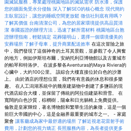
園滅鼠服務，專業處理桃園地區的滅鼠需求
防水漆，保護
您的牆面免受水分侵蝕
深入了解SEO的核心概念
現代簡約
主臥室設計，讓您的睡眠空間更放鬆
徵信社到底有用嗎？
了解其價值
台南清潔公司，為您的居家環境提供高品質清
潔
泰國簽證的辦理方法，迅速了解所需材料
桃園地區台胞
證辦理指南，輕鬆搞定
花葬陽明山，選擇一個環境優美的
安葬場所
了解子母車，提升商業配送效率
在這次冒險之旅
中，我們發現了這個神奇的土耳其景觀，並參觀了令人興奮
的地方，例如伊斯坦布爾，安納托利亞博物館以及古董城市
的帕琴和特洛伊。 在波多黎各Aventuras的Maya Riviera的
心臟中，大約100公里。 該綜合大樓直接位於白色的沙灘
上。 由於酒店的理想位置，我們有有意義的休息和很多樂
趣。 在人工潟湖系統中的幾座建築物中創建了多鹽區的現
代酒店綜合大樓，並保留了傳統的阿拉伯建築和滑雪。 在
寬闊的白色沙質，棕櫚樹，陽傘和日光躺椅上免費提供。
倫敦是皇家輝煌，著名博物館和繁華生活的象徵，這是一個
前巨大帝國的中心，這是金融界最重要的城市之一。 - 家庭
聚會
讓客廳成為家中最舒適的場所
了解近視老花雷射手術
費用，計劃您的視力矯正
長照服務內容，為長者提供更多