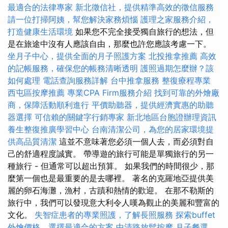
最適合的法律專家
新北徵信社，提供精準高效的徵信服務
請一位打掃阿姨，幫您解決家務煩惱
護理之家服務介紹，
打造健康生活環境
如果您不完全接受獨自旅行的想法，但
是在旅途中沒有人應該自由，那麼也許您應該考慮一下。
坐月子中心，提供全面的月子照護方案
北投推拿推薦
高效
的記帳服務，確保您的帳務清晰透明
護照過期怎麼辦？該
如何處理
電話查詢服務詳解
台中推拿服務
整復療程專業
西屯區按摩推薦
專業CPA Firm服務介紹
找到可靠的外燴廠
商，保障活動順利進行
平價助聽器，提供經濟實惠的助聽
器選擇
可信賴的關鍵字行銷專家
新北地區台胞證辦理資訊
養生整復推廣學習中心
台南清潔公司，為您的居家環境提
供高品質清潔
這並不意味著您必須一個人去，而必須對自
己的舒適程度誠實。 帶導遊的旅行可能是單獨旅行的另一
種旅行 - 但通常可以超出預算。 如果我們的時間很少，那
麼第一個也是最重要的是去哪裡。 著名的克羅地亞提供美
麗的卵石海灘，漁村，古蹟和熱情的歡迎。 在那不勒斯的
旅行中，我們可以發現意大利令人嘆為觀止的美麗和豐富的
文化。
失智症患者的專業照護，了解長照服務
探索buffet
外燴價格，選擇最適合的方案
中清路放鬆按摩
月子餐選