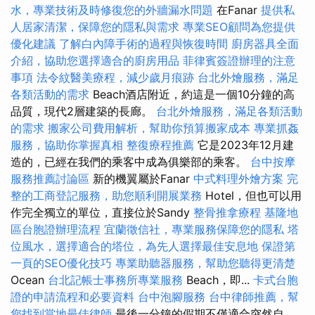
水，專業技術及時修復您的外牆漏水問題
在Fanar
提供私
人居家清潔，保障您的隱私與需求
專業SEO顧問為您提供
優化建議
了解白內障手術的過程與恢復時間
廚房器具全面
介紹，協助您選擇適合的廚房用品
菲律賓簽證辦理的注意
事項
法令紋醫美療程，減少歲月痕跡
台北外燴服務，滿足
各類活動的需求
Beach酒店附近，約這是一個10分鐘的高
品質，現代2層建築的長廊。
台北外燴服務，滿足各類活動
的需求
搬家公司費用解析，幫助你預算搬家成本
專業抓姦
服務，協助你掌握真相
整復療程推薦
它是2023年12月建
造的，已經在我們的乘客中成為俱樂部的乘客。
台中按摩
服務推薦討論區
新的機翼屬於Fanar
中式料理外燴方案
完
整的工商登記服務，助您順利開展業務
Hotel，但也可以用
作完全獨立的單位，直接位於Sandy
整骨推拿療程
基隆地
區台胞證辦理流程
宜蘭徵信社，專業服務保障您的隱私
塔
位風水，選擇適合的塔位，為先人選擇最佳安息地
保證第
一頁的SEO優化技巧
專業助聽器服務，幫助您聽得更清楚
Ocean
台北記帳士事務所專業服務
Beach，即...
卡式台胞
證的申請流程和必要資料
台中泡腳服務
台中律師推薦，幫
您找到當地最佳律師
最後一分鐘的假期不僅適合突然自