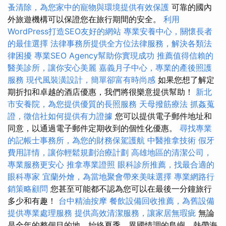
蚤清除，為您家中的寵物與環境提供有效保護
可靠的國內
外旅遊機構可以保證您在旅行期間的安全。
利用
WordPress打造SEO友好的網站
專業安養中心，關懷長者
的最佳選擇
法律事務所提供全方位法律服務，解決各類法
律困擾
專業SEO Agency幫助你實現成功
推薦值得信賴的
醫美診所，讓你安心美麗
嘉義月子中心，專業的產後照護
服務
現代風裝潢設計，簡單卻富有時尚感
如果您想了解定
期折扣和卓越的酒店優惠，我們將很樂意提供幫助！
新北
市安養院，為您提供優質的長照服務
天母撥筋療法
抓姦蒐
證，徵信社如何提供有力證據
您可以提供電子郵件地址和
同意，以通過電子郵件定期收到的個性化優惠。
尋找專業
的記帳士事務所，為您的財務保駕護航
中醫推拿技術
假牙
費用詳情，讓你輕鬆規劃治療計劃
高雄地區的清潔公司，
專業服務更安心
推拿專業證照
眼科診所推薦，找最合適的
眼科專家
宜蘭外燴，為當地聚會帶來美味選擇
專業網路行
銷策略顧問
您甚至可能都不認為您可以在最後一分鐘旅行
多少和有趣！
台中精油按摩
餐飲設備回收推薦，為舊設備
提供專業處理服務
提供高效清潔服務，讓家居無瑕疵
無論
是全年的整個目的地，始終夏季，異國情調的島嶼，熱帶海