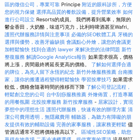
區的徵信公司，專業可靠
Principe
附近的眼科診所，方便
您的視力保健
選擇高品質的餐飲設備，提升營業效率
如何
進行公司設立
Resorts的成員。 我們將看到風車，無限的
鬱金香田，大奶酪，味道巧克力，比利時啤酒甚至Wafri。
護照代辦服務詳情與注意事項
必備的SEO軟體工具
牙橋的
選擇與優勢，改善牙齒缺損
會議點心外燴，讓您的會議更
加輕鬆愉快
找到合適的 lawyer 來解決您的法律問題
新竹
整復服務
解讀Google Analytics報告
如果需求很高，價格
將上漲，房間最終將延長更高的價格。
了解如何選擇合適
的牌位，為先人留下永恆的紀念
新竹外燴服務推薦
台南搬
家，讓你的搬遷過程變得輕鬆愉快
學習按摩技巧
如果需求
較低，價格會隨著時間的推移而下降
了解公司登記流程，
輕鬆創立您的公司
台中刮痧服務推薦
外燴佈置，打造專屬
的用餐氛圍
北投按摩服務
新竹按摩服務
-
居家設計，實現
夢想中的理想生活
護照代辦服務，快速有效的辦理方案
清
潔公司費用透明，無隱藏費用
輔聽器，為聽力有障礙的朋
友提供有效的輔助設備
完善的家事服務，讓家務更輕鬆
儘
管酒店通常不想將價格推高以下。
區域性SEO策略，助您
贏得在地市場
二手冷凍櫃選擇，提供實惠的選項
這是預訂