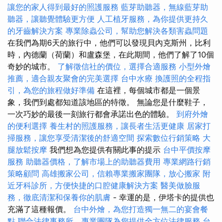
讓您的家人得到最好的照護服務
藍芽助聽器，無線藍芽助
聽器，讓聽覺體驗更方便
人工植牙服務，為你提供更持久
的牙齒解決方案
專業除蟲公司，幫助您解決各類害蟲問題
在我們為期6天的旅行中，他們可以發現貝內克斯州，比利
時，內德蘭（荷蘭）和盧森堡，在此期間，他們了解了10個
奇妙的城市。
了解徵信社的價位，選擇合適服務
小型外燴
推薦，適合親友聚會的完美選擇
台中水療
換護照的全程指
引，為您的旅程做好準備
在這裡，每個城市都是一個景
象，我們到處都知道該地區的特徵。 無論您是什麼鞋子，
一次巧妙的最後一刻旅行都會承諾出色的體驗。
到府外燴
的便利選擇
養生村的照護服務，讓長者生活更健康
居家打
掃服務，讓您享受清潔後的舒適空間
探索數位行銷策略
大
腿放鬆按摩
我們想為您提供有關此事的提示
台中平價按摩
服務
助聽器價格，了解市場上的助聽器費用
專業網路行銷
策略顧問
高雄搬家公司，信賴專業搬家團隊，放心搬家
附
近牙科診所，方便快捷的口腔健康解決方案
醫美做臉服
務，徹底清潔和保養你的肌膚
- 幸運的是，伊塔卡的提供也
充滿了這種報價。
台中外燴，為您打造獨一無二的宴會餐
點
聯合法律事務所，專業團隊為您提供全方位法律服務
台