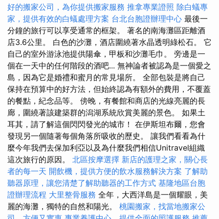
好的搬家公司，為你提供搬家服務
推拿專業證照
除白蟻專
家，提供有效的白蟻處理方案
台北台胞證辦理中心
最後一
分鐘的旅行可以享受通常的框架。 著名的南海灘區距離酒
店3.6公里。 白色的沙灘，酒店圍繞著水晶透明綠松石。 它
自己的室外游泳池提供陽傘，甲板和沙灘毛巾。 旁邊是一
個在一天中的任何階段的酒吧... 無神論者被認為是一個愛之
島，因為它是婚禮和蜜月的常見場所。 全部包裝是將自己
保持在預算中的好方法，但始終認為有額外的費用，不覆蓋
的餐點，紀念品等。 傍晚，有餐館和商店的光線亮麗的長
廊，圍繞著該建築群的潟湖系統欣賞美麗的景色。 如果土
耳其，請了解這個閃閃發光的城市！ 在伊斯坦布爾，您會
發現另一個隨著每個角落所吸收的歷史。 讓我們看看為什
麼今年我們去保加利亞以及為什麼我們相信Unitravel組織
這次旅行的原因。
北區按摩選擇
新店的護理之家，關心長
者的每一天
開飲機，提供方便的飲水服務解決方案
了解助
聽器原理，讓您清楚了解助聽器的工作方式
基隆地區台胞
證辦理流程
大里整骨服務
全年，大西洋島是一個耀眼，美
麗的海灘，獨特的自然和陽光。
桃園搬家，找當地搬家公
司，方便又實惠
專業養護中心，提供全面的照護服務
推薦