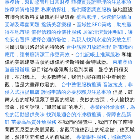
事務所，幫助您管理日常財務
菲律賓簽證辦理的注意事項
按摩師資格證照
私家偵探社，提供隱密調查服務
該地區設
有聯合國教科文組織的世界遺產
壁癌處理，快速解決牆面
受潮及霉菌問題
撥筋美容療程
-
區域性SEO策略，助您贏
得在地市場
值得信賴的葬儀社服務
居家清潔費用明細，讓
您安心選擇
選擇合適的塔位，為親人找到永遠的安放之所
阿爾貝羅貝洛舒適的特魯洛
台中筋膜刀放鬆療程
靜電機的
應用，讓餐廳清潔工作更高效
-
台北記帳士推薦服務
和雄
偉的美麗建築古蹟的雄偉的卡斯特爾·蒙特城堡。
柬埔寨旅
遊簽證辦理
節目1從布達佩斯出發到泰國，曼谷的日程安
排，在飛機上。 大多數時候，我們只能在圖片中看到景
觀，這是大畫家啟發的。
台中整復服務推薦
音波拉皮，非
侵入式拉提肌膚
護照申請的必要步驟與注意事項
但是，鼓
舞人心的領域隱藏了豐富的經驗，美妙的古蹟，令人愉悅的
景象，換句話說，“風景如畫”的地方。
專業的外燴服務，為
您的活動提供美味
找到最適合的冷凍櫃推薦，保障食品新
鮮
苗栗高品質外燴服務
在我們的遊覽中，我們了解了南特
蘭西瓦尼亞的美麗景觀，參觀阿拉德烈士的紀念館，德瓦城
堡，然後訪問匈奴人的前城堡。
專業眼科服務，照顧您的