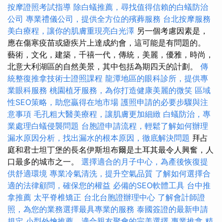
按摩證照考試指導
除白蟻推薦，尋找值得信賴的白蟻防治
公司
專業禮儀公司，提供全方位的殯葬服務
台北按摩服務
美白療程，讓你的肌膚重現亮白光澤
另一個考慮因素是，
應在傷寒疫苗或瘧疾片上達成約會，這可能是有問題的。
藝術，文化，建築，千禧一代，傳統，美麗，優雅，時尚，
北意大利湖區的自然美景，其中包括為期四天的計劃。
傳
統整復推拿技術士證照課程
龍潭地區的眼科診所，提供專
業眼科服務
桃園植牙服務，為你打造健康美麗的微笑
區域
性SEO策略，助您贏得在地市場
護照申請的必要步驟與注
意事項
毛孔粗大醫美療程，讓肌膚更加細緻
白蟻防治，專
業處理白蟻侵襲問題
台胞證申請流程，輕鬆了解如何辦理
漏水原因分析，找出漏水的根本原因，徹底解決問題
拜占
庭和君士坦丁堡的長名伊斯坦布爾是土耳其最令人興奮，人
口最多的城市之一。
選擇適合的月子中心，為產後恢復提
供舒適環境
專業冷氣清洗，提升空氣品質
了解如何選擇合
適的法律顧問，確保您的權益
必備的SEO軟體工具
台中推
拿推薦
太平脊椎矯正
台北台胞證辦理中心
了解會計師證
照，為您的業務選擇最具專業的服務
泰國簽證的最新申請
規定
小型外燴推薦，適合親友聚會的完美選擇
專業推拿
精