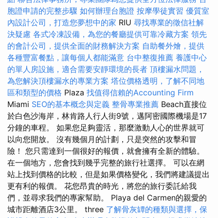
胞證申請的完整步驟
如何辦理台胞證
按摩學徒實習
優質室
內設計公司，打造您夢想中的家
RIU
尋找專業的徵信社解
決疑慮
各式冷凍設備，為您的餐廳提供可靠冷藏方案
領先
的會計公司，提供全面的財務解決方案
自助餐外燴，提供
各種豐富餐點，讓每個人都能滿意
台中整復推薦
養護中心
的單人房設施，適合需要安靜環境的長者
頂樓漏水問題，
為您解決頂樓漏水的專業方案
塔位價格透明，了解不同地
區和類型的價格
Plaza
找值得信賴的Accounting Firm
Miami
SEO的基本概念與定義
整骨專業推薦
Beach直接位
於白色沙海岸，林肯路人行人街9號，邁阿密國際機場是17
分鐘的車程。 如果您足夠靈活，那麼激動人心的世界就可
以向您開放。 沒有幾個月的計劃，只是突然的攻擊和冒
險！ 您只需達到一個很好的報價，就會擁有全新的體驗。
在一個地方，您會找到幾乎完整的旅行社選擇。 可以在網
站上找到價格的比較，但是如果價格變化，我們將建議提出
更有利的報價。 花您昂貴的時光，將您的旅行委託給我
們，並尋求我們的專家幫助。 Playa del Carmen的親愛的
城市距離酒店3公里。 three
了解骨灰罈的種類與選擇，保