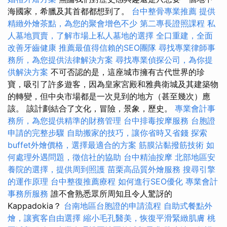
海國家，希臘及其首都都想到了。
台中整骨專業推薦
提供
精緻外燴茶點，為您的聚會增色不少
第二專長證照課程
私
人墓地買賣，了解市場上私人墓地的選擇
全口重建，全面
改善牙齒健康
推薦最值得信賴的SEO團隊
尋找專業律師事
務所，為您提供法律解決方案
尋找專業偵探公司，為你提
供解決方案
不可否認的是，這座城市擁有古代世界的珍
寶，吸引了許多遊客，因為皇家宮殿和雅典衛城及其建築物
的轉變，但中央市場都是一次見到的地方（甚至幾次）應
該。 該計劃結合了文化，冒險，景象，歷史。
專業會計事
務所，為您提供精準的財務管理
台中排毒按摩服務
台胞證
申請的完整步驟
自助搬家的技巧，讓你省時又省錢
探索
buffet外燴價格，選擇最適合的方案
筋膜沾黏撥筋技術
如
何處理外遇問題，徵信社的協助
台中精油按摩
北部地區安
養院的選擇，提供周到照護
苗栗高品質外燴服務
搜尋引擎
的運作原理
台中整復推薦療程
如何進行SEO優化
專業會計
事務所服務
誰不會熟悉眾所周知且令人驚訝的
Kappadokia？
台南地區台胞證的申請流程
自助式餐點外
燴，讓賓客自由選擇
縮小毛孔醫美，恢復平滑緊緻肌膚
桃